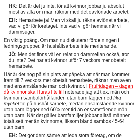
HK:
Det är det ju inte, för att kvinnor jobbar ju absolut
mest av alla om man räknar med det oavlönade arbetet.
EH:
Hemarbete ja! Men vi skall ju räkna avlönat arbete,
vad vi gör för företaget. Inte vad vi gör hemma när vi
dammsuger.
En viktig poäng. Om man nu diskuterar fördelningen i
ledningsgrupper, är hushållsarbete inte meriterande.
JÖ:
Men det finns väl en relation däremellan också, tror
du inte? Det här att kvinnor utför 7 veckors mer obetalt
hemarbete.
Här är det nog på sin plats att påpeka att när man kommer
fram till 7 veckors mer obetalt hemarbete, räknar man även
med ensamstående män och kvinnor. I
Frufridagen – dagen
då kvinnor skall luras lite till
noterade jag att t.ex. män och
kvinnor i samboförhållanden utan barn lägger ned
lika
mycket
tid på hushållsarbete, medan ensamstående kvinnor
utan barn lägger ned 60% mer tid än ensamstående män
utan barn. När det gäller barnfamiljer jobbar alltså männen
totalt sett mer än kvinnorna, liksom bland sambos 45-64
utan barn.
EH:
Det gör dem sämre att leda stora företag, om de