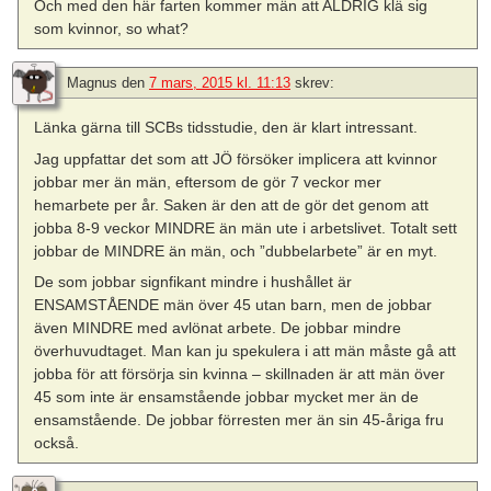
Och med den här farten kommer män att ALDRIG klä sig
som kvinnor, so what?
Magnus
den
7 mars, 2015 kl. 11:13
skrev:
Länka gärna till SCBs tidsstudie, den är klart intressant.
Jag uppfattar det som att JÖ försöker implicera att kvinnor
jobbar mer än män, eftersom de gör 7 veckor mer
hemarbete per år. Saken är den att de gör det genom att
jobba 8-9 veckor MINDRE än män ute i arbetslivet. Totalt sett
jobbar de MINDRE än män, och ”dubbelarbete” är en myt.
De som jobbar signfikant mindre i hushållet är
ENSAMSTÅENDE män över 45 utan barn, men de jobbar
även MINDRE med avlönat arbete. De jobbar mindre
överhuvudtaget. Man kan ju spekulera i att män måste gå att
jobba för att försörja sin kvinna – skillnaden är att män över
45 som inte är ensamstående jobbar mycket mer än de
ensamstående. De jobbar förresten mer än sin 45-åriga fru
också.