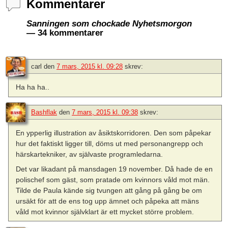
Kommentarer
Sanningen som chockade Nyhetsmorgon
— 34 kommentarer
carl
den
7 mars, 2015 kl. 09:28
skrev:
Ha ha ha..
Bashflak
den
7 mars, 2015 kl. 09:38
skrev:
En ypperlig illustration av åsiktskorridoren. Den som påpekar
hur det faktiskt ligger till, döms ut med personangrepp och
härskartekniker, av självaste programledarna.
Det var likadant på mansdagen 19 november. Då hade de en
polischef som gäst, som pratade om kvinnors våld mot män.
Tilde de Paula kände sig tvungen att gång på gång be om
ursäkt för att de ens tog upp ämnet och påpeka att mäns
våld mot kvinnor självklart är ett mycket större problem.