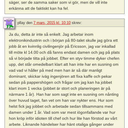
säger, ser de samma saker som vi gör, men de vill inte
erkänna att de faktiskt kan ha fel.
pllay
den
7 mars, 2015 kl. 10:10
skrev:
Ja du, detta är inte så enkelt. Jag arbetar inom
elektronikindustrin och i början på 80-talet skulle jag göra ett
jobb åt en kvinnlig civilingenjör på Ericsson, jag var inkallad
till möte kl 14.00 och då fanns endast damen och jag på plats
så vi började titta på jobbet. Efter en styv timme dyker chefen
upp, det står omedelbart klart att han inte har en susning om
vad vad vi håller på med men han är så där manligt
dominant, skickar iväg ingenjören att fixa kaffe och pekar
sedan på pappershögen och frågar om jag kan ha jobbet
klart inom 1 vecka (jobbet är stort och planeringen är på
närmare 1 år). Han har som sagt inte en susning om nånting
över huvud taget, fan vet om han var nykter ens. Hur som
helst fick jag jobbet och arbetade sedan tillsammans med
damen under 1 år. Vad som var mest iögonfallande var hur
hon kröp inför idioten till chef och hur lite han förstod av vårt
arbete. Liknande händelser har hänt otaliga gånger under