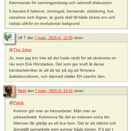
främmande för sanningsmässig och rationell diskussion.
5 kanske 6 faktorer, omringad, beroende, utstötning, hot,
vansinne oich lögner, är goda skäl till både stress oro och
rädsla utifrån en evolutionär bakgrund.
Ulf T
den
7 mars, 2015 kl. 12:50
skrev:
@
The Joker
:
Jo, men jag tror inte att det hade räckt för att skrämma en
räv som Erik Hörstadius. Det som ger kraft åt deras
härskartekniker är att de tar på sig att försvara
åsiktskorridoren, och därmed ställer EH utanför den.
Ninni
den
7 mars, 2015 kl. 13:41
skrev:
@
Patrik
:
Kvinnor gör mer av hemarbetet. Män mer av
yrkesarbetet. Kvinnorna får del av männen extra lön.
Männen får glädje av ett bra hem. Det är ett rättvist och
jämställt samarbete som gynnar båda könen. If it ain´t