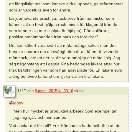
ett långsiktigt mål som kanske aldrig uppnås, ge erfarenheter
som är värdefulla även för andra.
En jourhavande präst, tja, tack-brev från människor som
känner att de blivit hjälpta (och minus för klagomål från de
som känner sig mer stjälpta än hjälpta). Förskollärare,
positiva omnämnanden från barn och föräldrar?
Det kan säkert vara svårt att mäta många saker, men det
handlar snarare om att svårigheten är att få en rättvisande
måttstock, inte att det skulle vara omöjligt att mäta i sig. Jag
såg någonstans att i gamla Kina bedömdes läkare efter hur
frisk befolkningen var som han ansvarade för. En läkare som
aldrig behövde ta hand om sjuka var en bra läkare.
Ulf T
den
8 mars, 2015 kl. 00:16
skrev:
@
jenny
:
Men hur mycket är produktivt arbete? Som exempel tar
jag mig själv och min sambo.
Vad spelar det för roll? Erik Hörstadius hade helt rätt i att det
är ointressant för rekrytering till ledningsgruppsarbete hur