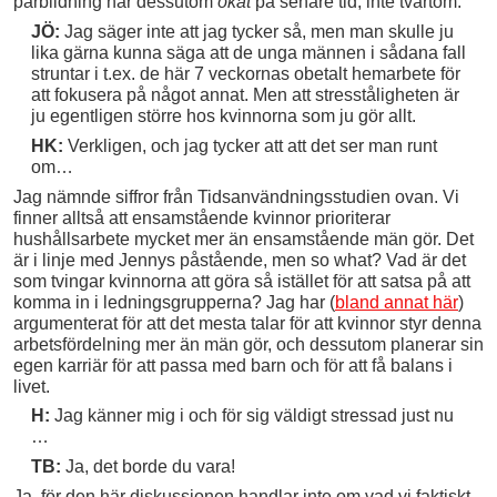
parbildning har dessutom
ökat
på senare tid, inte tvärtom.
JÖ:
Jag säger inte att jag tycker så, men man skulle ju
lika gärna kunna säga att de unga männen i sådana fall
struntar i t.ex. de här 7 veckornas obetalt hemarbete för
att fokusera på något annat. Men att stresståligheten är
ju egentligen större hos kvinnorna som ju gör allt.
HK:
Verkligen, och jag tycker att att det ser man runt
om…
Jag nämnde siffror från Tidsanvändningsstudien ovan. Vi
finner alltså att ensamstående kvinnor prioriterar
hushållsarbete mycket mer än ensamstående män gör. Det
är i linje med Jennys påstående, men so what? Vad är det
som tvingar kvinnorna att göra så istället för att satsa på att
komma in i ledningsgrupperna? Jag har (
bland annat här
)
argumenterat för att det mesta talar för att kvinnor styr denna
arbetsfördelning mer än män gör, och dessutom planerar sin
egen karriär för att passa med barn och för att få balans i
livet.
H:
Jag känner mig i och för sig väldigt stressad just nu
…
TB:
Ja, det borde du vara!
Ja, för den här diskussionen handlar inte om vad vi faktiskt