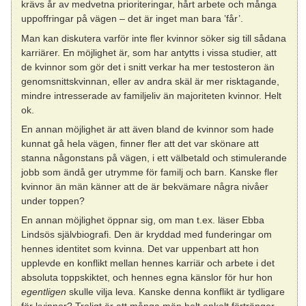
krävs år av medvetna prioriteringar, hårt arbete och många
uppoffringar på vägen – det är inget man bara ’får’.
Man kan diskutera varför inte fler kvinnor söker sig till sådana
karriärer. En möjlighet är, som har antytts i vissa studier, att
de kvinnor som gör det i snitt verkar ha mer testosteron än
genomsnittskvinnan, eller av andra skäl är mer risktagande,
mindre intresserade av familjeliv än majoriteten kvinnor. Helt
ok.
En annan möjlighet är att även bland de kvinnor som hade
kunnat gå hela vägen, finner fler att det var skönare att
stanna någonstans på vägen, i ett välbetald och stimulerande
jobb som ändå ger utrymme för familj och barn. Kanske fler
kvinnor än män känner att de är bekvämare några nivåer
under toppen?
En annan möjlighet öppnar sig, om man t.ex. läser Ebba
Lindsös självbiografi. Den är kryddad med funderingar om
hennes identitet som kvinna. Det var uppenbart att hon
upplevde en konflikt mellan hennes karriär och arbete i det
absoluta toppskiktet, och hennes egna känslor för hur hon
egentligen
skulle vilja leva. Kanske denna konflikt är tydligare
för kvinnor? Troligt är att många män helt enkelt förtränger