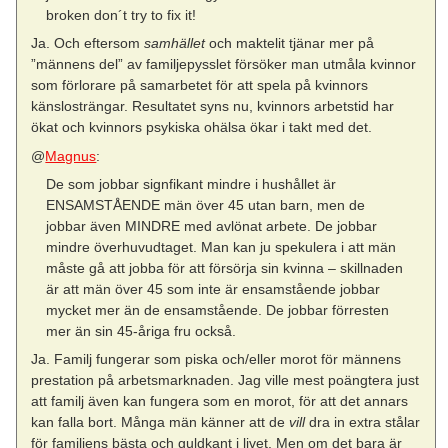
broken don´t try to fix it!
Ja. Och eftersom
samhället
och maktelit tjänar mer på
”männens del” av familjepysslet försöker man utmåla kvinnor
som förlorare på samarbetet för att spela på kvinnors
känslosträngar. Resultatet syns nu, kvinnors arbetstid har
ökat och kvinnors psykiska ohälsa ökar i takt med det.
@
Magnus
:
De som jobbar signfikant mindre i hushållet är
ENSAMSTÅENDE män över 45 utan barn, men de
jobbar även MINDRE med avlönat arbete. De jobbar
mindre överhuvudtaget. Man kan ju spekulera i att män
måste gå att jobba för att försörja sin kvinna – skillnaden
är att män över 45 som inte är ensamstående jobbar
mycket mer än de ensamstående. De jobbar förresten
mer än sin 45-åriga fru också.
Ja. Familj fungerar som piska och/eller morot för männens
prestation på arbetsmarknaden. Jag ville mest poängtera just
att familj även kan fungera som en morot, för att det annars
kan falla bort. Många män känner att de
vill
dra in extra stålar
för familjens bästa och guldkant i livet. Men om det bara är