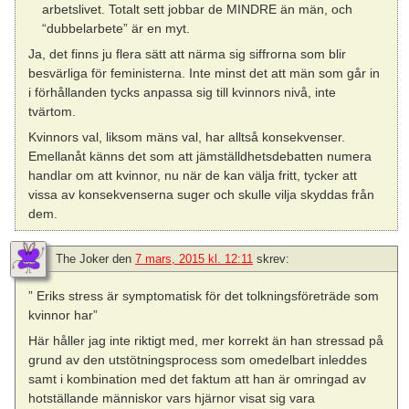
arbetslivet. Totalt sett jobbar de MINDRE än män, och
“dubbelarbete” är en myt.
Ja, det finns ju flera sätt att närma sig siffrorna som blir
besvärliga för feministerna. Inte minst det att män som går in
i förhållanden tycks anpassa sig till kvinnors nivå, inte
tvärtom.
Kvinnors val, liksom mäns val, har alltså konsekvenser.
Emellanåt känns det som att jämställdhetsdebatten numera
handlar om att kvinnor, nu när de kan välja fritt, tycker att
vissa av konsekvenserna suger och skulle vilja skyddas från
dem.
The Joker
den
7 mars, 2015 kl. 12:11
skrev:
” Eriks stress är symptomatisk för det tolkningsföreträde som
kvinnor har”
Här håller jag inte riktigt med, mer korrekt än han stressad på
grund av den utstötningsprocess som omedelbart inleddes
samt i kombination med det faktum att han är omringad av
hotställande människor vars hjärnor visat sig vara