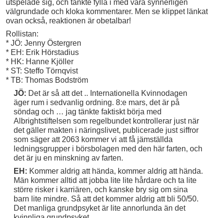
utspelade sig, och tänkte fylla i med våra synnerligen
välgrundade och kloka kommentarer. Men se klippet länkat
ovan också, reaktionen är obetalbar!
Rollistan:
* JÖ: Jenny Östergren
* EH: Erik Hörstadius
* HK: Hanne Kjöller
* ST: Steffo Törnqvist
* TB: Thomas Bodström
JÖ:
Det är så att det .. Internationella Kvinnodagen
äger rum i sedvanlig ordning. 8:e mars, det är på
söndag och … jag tänkte faktiskt börja med
Albrightstiftelsen som regelbundet kontrollerar just när
det gäller makten i näringslivet, publicerade just siffror
som säger att 2063 kommer vi att få jämställda
ledningsgrupper i börsbolagen med den här farten, och
det är ju en minskning av farten.
EH:
Kommer aldrig att hända, kommer aldrig att hända.
Män kommer alltid att jobba lite lite hårdare och ta lite
större risker i karriären, och kanske bry sig om sina
barn lite mindre. Så att det kommer aldrig att bli 50/50.
Det manliga grundpsyket är lite annorlunda än det
kvinnliga grundpsyket.