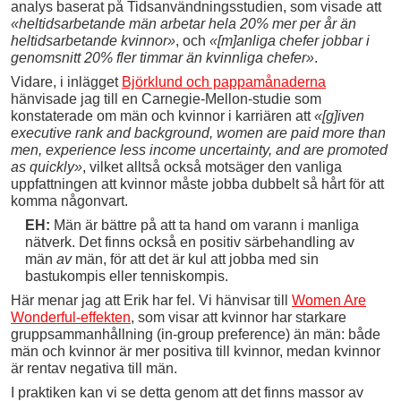
analys baserat på Tidsanvändningsstudien, som visade att
«heltidsarbetande män arbetar hela 20% mer per år än
heltidsarbetande kvinnor»
, och
«[m]anliga chefer jobbar i
genomsnitt 20% fler timmar än kvinnliga chefer»
.
Vidare, i inlägget
Björklund och pappamånaderna
hänvisade jag till en Carnegie-Mellon-studie som
konstaterade om män och kvinnor i karriären att
«[g]iven
executive rank and background, women are paid more than
men, experience less income uncertainty, and are promoted
as quickly»
, vilket alltså också motsäger den vanliga
uppfattningen att kvinnor måste jobba dubbelt så hårt för att
komma någonvart.
EH:
Män är bättre på att ta hand om varann i manliga
nätverk. Det finns också en positiv särbehandling av
män
av
män, för att det är kul att jobba med sin
bastukompis eller tenniskompis.
Här menar jag att Erik har fel. Vi hänvisar till
Women Are
Wonderful-effekten
, som visar att kvinnor har starkare
gruppsammanhållning (in-group preference) än män: både
män och kvinnor är mer positiva till kvinnor, medan kvinnor
är rentav negativa till män.
I praktiken kan vi se detta genom att det finns massor av