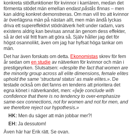
konkreta stödfunktioner för kvinnor i karriären, medan det
förmenta stödet män emellan
endast påstås finnas
– men
kan aldrig konkret demonstreras. Om man vill tro att kvinnor
är överlägsna män på nästan allt, men män ändå lyckas
driva ett supereffektivt stödnätverk helt under radarn, vars
existens aldrig kan bevisas annat än genom dess effekter,
så är det väl fritt fram att göra så. Själv håller jag det för
högst osannolikt, även om jag har hyfsat höga tankar om
män.
Det har även forskats om detta.
Ekonomistas
skrev för fem
år sedan om
en studie
av nätverken för kvinnor och män i
prestigeyrken. Slutsatsen:
«despite the fact that women are
the minority group across all elite dimensions, female elites
uphold the same ‘structural status’ as male elites.»
. De
testade också om det fanns en tendens att prioritera det
egna könet i nätverkandet, men:
«[w]e conclude with
confidence that there is no tendency to over-emphasize
same-sex connections, not for women and not for men, and
we therefore reject our hypothesis.»
HK:
Men du säger att män jobbar mer?!
EH:
Ja dessutom!
Även här har Erik rätt. Se ovan.