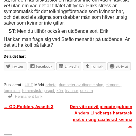
vet
utan om vad det är tillåtet att tycka. Eriks stress är
symptomatisk för det tolkningsföreträde som kvinnor har,
och det sociala stigma som drabbar män som häver ur sig
saker som kvinnor inte gillar.
ST:
Men du tillhör också en utdöende sort, Erik.
Här kan man fråga sig vad Steffo menar är på utdöende. Är
det att ha koll på fakta?
Dela det här:
Twitter
Facebook
LinkedIn
Tumblr
Skriv ut
Publicerat i
Ulf T
Märkt
arbete
,
dumheter av diverse slag
,
ekonomi
,
feminism
,
feministisk gospel
,
kön
,
kvinnor
,
sexism
Permanent länk
←
GD-Podden, Avsnitt 3
Den vite priviligierade gubben
Inläggsnavigering
Anders Lindbergs hatattack
mot en ung rasifierad kvinna
→