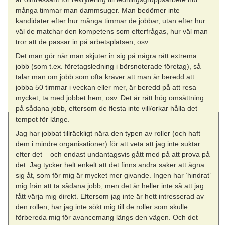
många timmar man dammsuger. Man bedömer inte
kandidater efter hur många timmar de jobbar, utan efter hur
väl de matchar den kompetens som efterfrågas, hur väl man
tror att de passar in på arbetsplatsen, osv.
Det man gör när man skjuter in sig på några rätt extrema
jobb (som t.ex. företagsledning i börsnoterade företag), så
talar man om jobb som ofta kräver att man är beredd att
jobba 50 timmar i veckan eller mer, är beredd på att resa
mycket, ta med jobbet hem, osv. Det är rätt hög omsättning
på sådana jobb, eftersom de flesta inte vill/orkar hålla det
tempot för länge.
Jag har jobbat tillräckligt nära den typen av roller (och haft
dem i mindre organisationer) för att veta att jag inte suktar
efter det – och endast undantagsvis gått med på att prova på
det. Jag tycker helt enkelt att det finns andra saker att ägna
sig åt, som för mig är mycket mer givande. Ingen har ’hindrat’
mig från att ta sådana jobb, men det är heller inte så att jag
fått värja mig direkt. Eftersom jag inte är hett intresserad av
den rollen, har jag inte sökt mig till de roller som skulle
förbereda mig för avancemang längs den vägen. Och det