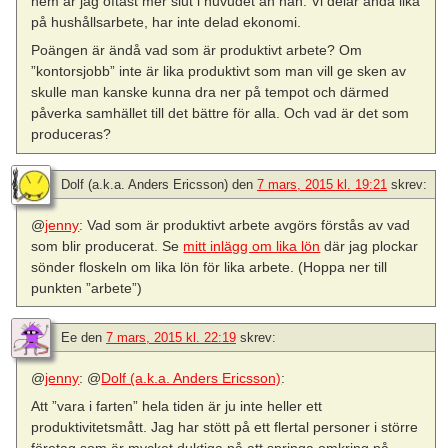
hem är jag oftast mer slut i huvudet än han. Vi delar ändå lika
på hushållsarbete, har inte delad ekonomi.
Poängen är ändå vad som är produktivt arbete? Om
”kontorsjobb” inte är lika produktivt som man vill ge sken av
skulle man kanske kunna dra ner på tempot och därmed
påverka samhället till det bättre för alla. Och vad är det som
produceras?
Dolf (a.k.a. Anders Ericsson)
den
7 mars, 2015 kl. 19:21
skrev:
@
jenny
: Vad som är produktivt arbete avgörs förstås av vad
som blir producerat. Se
mitt inlägg om lika lön
där jag plockar
sönder floskeln om lika lön för lika arbete. (Hoppa ner till
punkten ”arbete”)
Ee
den
7 mars, 2015 kl. 22:19
skrev:
@
jenny
: @
Dolf (a.k.a. Anders Ericsson)
:
Att ”vara i farten” hela tiden är ju inte heller ett
produktivitetsmått. Jag har stött på ett flertal personer i större
företag som är mycket duktiga på att springa omkring på