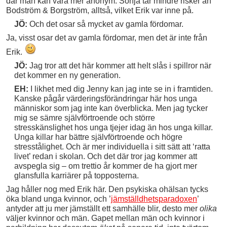
där man kan vara mer anonym. Sonja tar mindre risker än
Bodström & Borgström, alltså, vilket Erik var inne på.
JÖ:
Och det osar så mycket av gamla fördomar.
Ja, visst osar det av gamla fördomar, men det är inte från
Erik.
JÖ:
Jag tror att det här kommer att helt slås i spillror när
det kommer en ny generation.
EH:
I likhet med dig Jenny kan jag inte se in i framtiden.
Kanske pågår värderingsförändringar här hos unga
människor som jag inte kan överblicka. Men jag tycker
mig se sämre självförtroende och större
stresskänslighet hos unga tjejer idag än hos unga killar.
Unga killar har bättre självförtroende och högre
stresstålighet. Och är mer individuella i sitt sätt att ‘ratta
livet’ redan i skolan. Och det där tror jag kommer att
avspegla sig – om trettio år kommer de ha gjort mer
glansfulla karriärer på topposterna.
Jag håller nog med Erik här. Den psykiska ohälsan tycks
öka bland unga kvinnor, och ’
jämställdhetsparadoxen
’
antyder att ju mer jämställt ett samhälle blir, desto mer
olika
väljer kvinnor och män. Gapet mellan män och kvinnor i