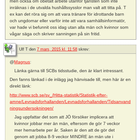
men också om obetalt arbete utanför tjänsten som inte
inräknas i de utvalda hushållssysslor man valt att titta på. T
ex kan det röra sig om att vara tränare för idrottande barn
och ungdomar eller varför inte att vara samhällsinformatör,
var hade vi befunnit oss idag utan alla män och kvinnor som
vågar säga och skriver sanningen på sin fritid.
Ulf T
den
7 mars, 2015 kl. 11:58
skrev:
@
Magnus
:
Länka gärna till SCBs tidsstudie, den är klart intressant.
Den fanns länkad i de inlägg jag hänvisade till, men här är en
direkt länk:
http://www.scb.se/sv_/Hitta-statistik/Statistik-efter-
amne/Levnadsforhallanden/Levnadsforhallanden/Tidsanvand
ningsundersokningen/
Jag uppfattar det som att JÖ försöker implicera att
kvinnor jobbar mer än män, eftersom de gör 7 veckor
mer hemarbete per år. Saken är den att de gör det
genom att jobba 8-9 veckor MINDRE än män ute i