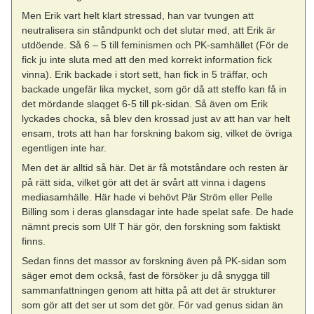
Men Erik vart helt klart stressad, han var tvungen att
neutralisera sin ståndpunkt och det slutar med, att Erik är
utdöende. Så 6 – 5 till feminismen och PK-samhället (För de
fick ju inte sluta med att den med korrekt information fick
vinna). Erik backade i stort sett, han fick in 5 träffar, och
backade ungefär lika mycket, som gör då att steffo kan få in
det mördande slaqget 6-5 till pk-sidan. Så även om Erik
lyckades chocka, så blev den krossad just av att han var helt
ensam, trots att han har forskning bakom sig, vilket de övriga
egentligen inte har.
Men det är alltid så här. Det är få motståndare och resten är
på rätt sida, vilket gör att det är svårt att vinna i dagens
mediasamhälle. Här hade vi behövt Pär Ström eller Pelle
Billing som i deras glansdagar inte hade spelat safe. De hade
nämnt precis som Ulf T här gör, den forskning som faktiskt
finns.
Sedan finns det massor av forskning även på PK-sidan som
säger emot dem också, fast de försöker ju då snygga till
sammanfattningen genom att hitta på att det är strukturer
som gör att det ser ut som det gör. För vad genus sidan än