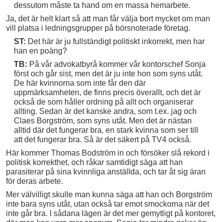
dessutom måste ta hand om en massa hemarbete.
Ja, det är helt klart så att man får välja bort mycket om man
vill platsa i ledningsgrupper på börsnoterade företag.
ST:
Det här är ju fullständigt politiskt inkorrekt, men har
han en poäng?
TB:
På vår advokatbyrå kommer vår kontorschef Sonja
först och går sist, men det är ju inte hon som syns utåt.
De här kvinnorna som inte får den där
uppmärksamheten, de finns precis överallt, och det är
också de som håller ordning på allt och organiserar
allting. Sedan är det kanske andra, som t.ex. jag och
Claes Borgström, som syns utåt. Men det är nästan
alltid där det fungerar bra, en stark kvinna som ser till
att det fungerar bra. Så är det säkert på TV4 också.
Här kommer Thomas Bodström in och försöker slå rekord i
politisk korrekthet, och råkar samtidigt säga att han
parasiterar på sina kvinnliga anställda, och tar åt sig äran
för deras arbete.
Mer välvilligt skulle man kunna säga att han och Borgström
inte bara syns utåt, utan också tar emot smockorna när det
inte går bra. I sådana lägen är det mer gemytligt på kontoret,