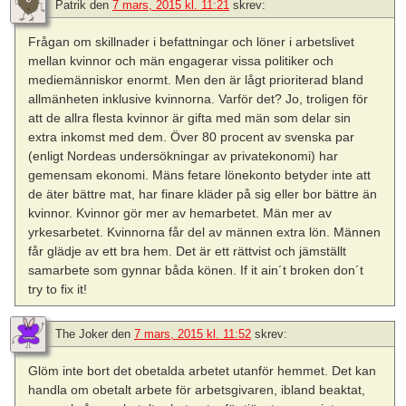
Patrik
den
7 mars, 2015 kl. 11:21
skrev:
Frågan om skillnader i befattningar och löner i arbetslivet
mellan kvinnor och män engagerar vissa politiker och
mediemänniskor enormt. Men den är lågt prioriterad bland
allmänheten inklusive kvinnorna. Varför det? Jo, troligen för
att de allra flesta kvinnor är gifta med män som delar sin
extra inkomst med dem. Över 80 procent av svenska par
(enligt Nordeas undersökningar av privatekonomi) har
gemensam ekonomi. Mäns fetare lönekonto betyder inte att
de äter bättre mat, har finare kläder på sig eller bor bättre än
kvinnor. Kvinnor gör mer av hemarbetet. Män mer av
yrkesarbetet. Kvinnorna får del av männen extra lön. Männen
får glädje av ett bra hem. Det är ett rättvist och jämställt
samarbete som gynnar båda könen. If it ain´t broken don´t
try to fix it!
The Joker
den
7 mars, 2015 kl. 11:52
skrev:
Glöm inte bort det obetalda arbetet utanför hemmet. Det kan
handla om obetalt arbete för arbetsgivaren, ibland beaktat,