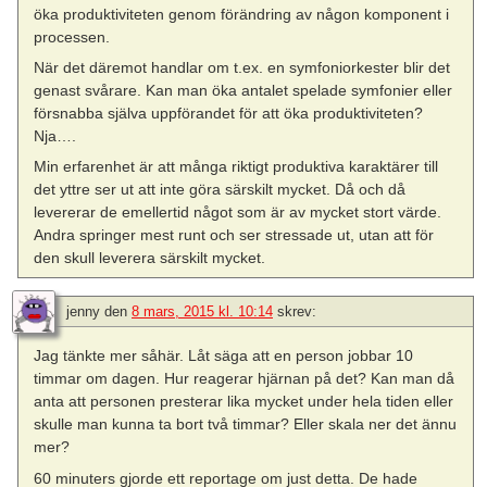
öka produktiviteten genom förändring av någon komponent i
processen.
När det däremot handlar om t.ex. en symfoniorkester blir det
genast svårare. Kan man öka antalet spelade symfonier eller
försnabba själva uppförandet för att öka produktiviteten?
Nja….
Min erfarenhet är att många riktigt produktiva karaktärer till
det yttre ser ut att inte göra särskilt mycket. Då och då
levererar de emellertid något som är av mycket stort värde.
Andra springer mest runt och ser stressade ut, utan att för
den skull leverera särskilt mycket.
jenny
den
8 mars, 2015 kl. 10:14
skrev:
Jag tänkte mer såhär. Låt säga att en person jobbar 10
timmar om dagen. Hur reagerar hjärnan på det? Kan man då
anta att personen presterar lika mycket under hela tiden eller
skulle man kunna ta bort två timmar? Eller skala ner det ännu
mer?
60 minuters gjorde ett reportage om just detta. De hade