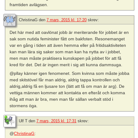
framtiden avlägsen.
ChristinaG
den
7 mars, 2015 kl. 17:20
skrev:
Det här med att oavlönat jobb är meriterande för jobbet är en
sak som nutida feminister fått om bakfoten. Resonemanget
var en gång i tiden att även hemma eller på fritidsaktiviteten
kan man lära sig saker som man kan ha nytta av i jobbet,
men man måste praktisera kunskapen på jobbet för att få
kred för det. Det är ingen merit i sig att kunna dammsuga.
@pllay känner igen fenomenet. Som kvinna som måste jobba
med skitstövel får man aldrig, aldrig tappa kontrollen och
aldrig,aldrig få en ljusare ton (lätt att få om man är arg). De
vettiga männen kommer att kontakta en efteråt och komma
ihåg att man är bra, men man får sällan verbalt stöd i
stormens öga.
Ulf T
den
7 mars, 2015 kl. 17:31
skrev:
@
ChristinaG
: