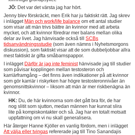
JÖ:
Det var det värsta jag har hört.
Jenny blev förskräckt, men Erik har ju faktiskt rätt. Jag skrev
i inlägget
Män och work/life balance
om ett antal studier
som visar att män trivs bättre än kvinnor med att arbeta
mycket, och att kvinnor föredrar mer balans mellan olika
delar av livet. Jag hänvisade också till
SCBs
tidsanvändningsstudie
(som även nämns i Nyhetsmorgons
diskussion), som faktiskt visar att de som dubbeljobbar allra
mest faktiskt är gifta småbarnspappor.
I inlägget
Därför är jag inte feminist
hänvisade jag till studier
som påvisar kopplingen mellan testosteron och
karriärframgång – det finns även indikationer på att kvinnor
som gör karriär i riskyrken har högre testosteronnivåer än
genomsnittskvinnor – liksom att män är mer riskbenägna än
kvinnor.
HK:
Du, de här kvinnorna som det gått bra för, de har
nog slitit som sjutton, medan männen har kunnat slira
lite på kompiskontakter och så. Jag har en totalt motsatt
uppfattning om vi nu skall generalisera.
Här återger Hanne Kjöller en vanlig fördom, men i inlägget
Att välja eller tvingas
refererade jag till Tino Sanandajis