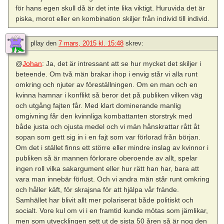
för hans egen skull då är det inte lika viktigt. Huruvida det är
piska, morot eller en kombination skiljer från individ till individ.
pllay
den
7 mars, 2015 kl. 15:48
skrev:
@
Johan
: Ja, det är intressant att se hur mycket det skiljer i
beteende. Om två män brakar ihop i envig står vi alla runt
omkring och njuter av föreställningen. Om en man och en
kvinna hamnar i konflikt så beror det på publiken vilken väg
och utgång fajten får. Med klart dominerande manlig
omgivning får den kvinnliga kombattanten storstryk med
både justa och ojusta medel och vi män hånskrattar rått åt
sopan som gett sig in i en fajt som var förlorad från början.
Om det i stället finns ett större eller mindre inslag av kvinnor i
publiken så är mannen förlorare oberoende av allt, spelar
ingen roll vilka sakargument eller hur rätt han har, bara att
vara man innebär förlust. Och vi andra män står runt omkring
och håller käft, för skrajsna för att hjälpa vår frände.
Samhället har blivit allt mer polariserat både politiskt och
socialt. Vore kul om vi i en framtid kunde mötas som jämlikar,
men som utvecklingen sett ut de sista 50 åren så är nog den