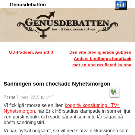
Genusdebatten
Hoppa till huvudinnehåll
Hoppa till sekundärt innehåll
←
GD-Podden, Avsnitt 3
Den vite priviligierade gubben
Inläggsnavigering
Anders Lindbergs hatattack
mot en ung rasifierad kvinna
→
Sanningen som chockade Nyhetsmorgon
Postat
7 mars, 2015
av
Ulf T
Vi fick igår morse se en liten
kognitiv kortslutning i TV4
Nyhetsmorgon
, när Erik Hörstadius klampade in som en tjur
i en porslinsbutik och sade sådant som inte får sägas på
bästa sändningstid.
Vi har, hyfsat nogsamt, skrivit ned själva diskussionen som