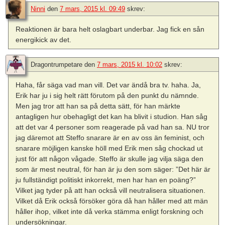
Ninni
den
7 mars, 2015 kl. 09:49
skrev:
Reaktionen är bara helt oslagbart underbar. Jag fick en sån
energikick av det.
Dragontrumpetare
den
7 mars, 2015 kl. 10:02
skrev:
Haha, får säga vad man vill. Det var ändå bra tv. haha. Ja,
Erik har ju i sig helt rätt förutom på den punkt du nämnde.
Men jag tror att han sa på detta sätt, för han märkte
antagligen hur obehagligt det kan ha blivit i studion. Han såg
att det var 4 personer som reagerade på vad han sa. NU tror
jag däremot att Steffo snarare är en av oss än feminist, och
snarare möjligen kanske höll med Erik men såg chockad ut
just för att någon vågade. Steffo är skulle jag vilja säga den
som är mest neutral, för han är ju den som säger: ”Det här är
ju fullständigt politiskt inkorrekt, men har han en poäng?”
Vilket jag tyder på att han också vill neutralisera situationen.
Vilket då Erik också försöker göra då han håller med att män
håller ihop, vilket inte då verka stämma enligt forskning och
undersökningar.