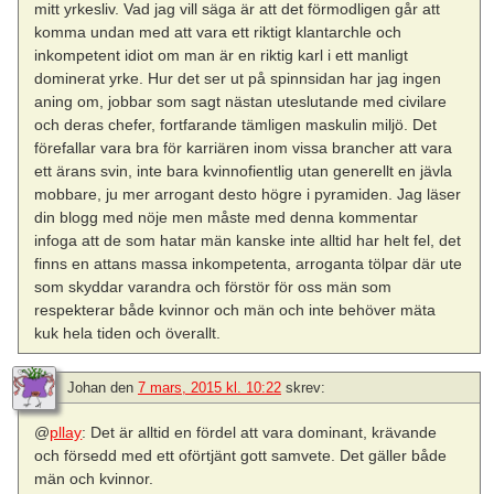
mitt yrkesliv. Vad jag vill säga är att det förmodligen går att
komma undan med att vara ett riktigt klantarchle och
inkompetent idiot om man är en riktig karl i ett manligt
dominerat yrke. Hur det ser ut på spinnsidan har jag ingen
aning om, jobbar som sagt nästan uteslutande med civilare
och deras chefer, fortfarande tämligen maskulin miljö. Det
förefallar vara bra för karriären inom vissa brancher att vara
ett ärans svin, inte bara kvinnofientlig utan generellt en jävla
mobbare, ju mer arrogant desto högre i pyramiden. Jag läser
din blogg med nöje men måste med denna kommentar
infoga att de som hatar män kanske inte alltid har helt fel, det
finns en attans massa inkompetenta, arroganta tölpar där ute
som skyddar varandra och förstör för oss män som
respekterar både kvinnor och män och inte behöver mäta
kuk hela tiden och överallt.
Johan
den
7 mars, 2015 kl. 10:22
skrev:
@
pllay
: Det är alltid en fördel att vara dominant, krävande
och försedd med ett oförtjänt gott samvete. Det gäller både
män och kvinnor.