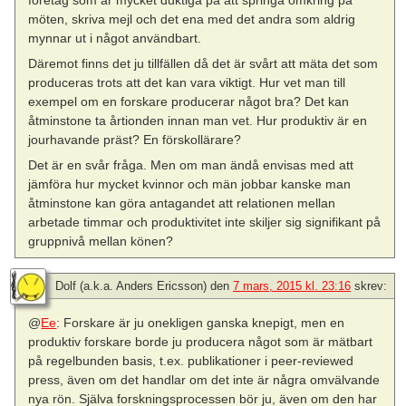
möten, skriva mejl och det ena med det andra som aldrig
mynnar ut i något användbart.
Däremot finns det ju tillfällen då det är svårt att mäta det som
produceras trots att det kan vara viktigt. Hur vet man till
exempel om en forskare producerar något bra? Det kan
åtminstone ta årtionden innan man vet. Hur produktiv är en
jourhavande präst? En förskollärare?
Det är en svår fråga. Men om man ändå envisas med att
jämföra hur mycket kvinnor och män jobbar kanske man
åtminstone kan göra antagandet att relationen mellan
arbetade timmar och produktivitet inte skiljer sig signifikant på
gruppnivå mellan könen?
Dolf (a.k.a. Anders Ericsson)
den
7 mars, 2015 kl. 23:16
skrev:
@
Ee
: Forskare är ju onekligen ganska knepigt, men en
produktiv forskare borde ju producera något som är mätbart
på regelbunden basis, t.ex. publikationer i peer-reviewed
press, även om det handlar om det inte är några omvälvande
nya rön. Själva forskningsprocessen bör ju, även om den har