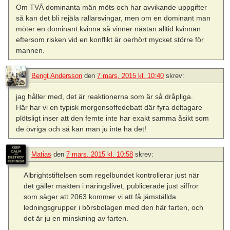
Om TVÅ dominanta män möts och har avvikande uppgifter
så kan det bli rejäla rallarsvingar, men om en dominant man
möter en dominant kvinna så vinner nästan alltid kvinnan
eftersom risken vid en konflikt är oerhört mycket större för
mannen.
Bengt Andersson
den
7 mars, 2015 kl. 10:40
skrev:
jag håller med, det är reaktionerna som är så dråpliga.
Här har vi en typisk morgonsoffedebatt där fyra deltagare
plötsligt inser att den femte inte har exakt samma åsikt som
de övriga och så kan man ju inte ha det!
Matias
den
7 mars, 2015 kl. 10:58
skrev:
Albrightstiftelsen som regelbundet kontrollerar just när
det gäller makten i näringslivet, publicerade just siffror
som säger att 2063 kommer vi att få jämställda
ledningsgrupper i börsbolagen med den här farten, och
det är ju en minskning av farten.