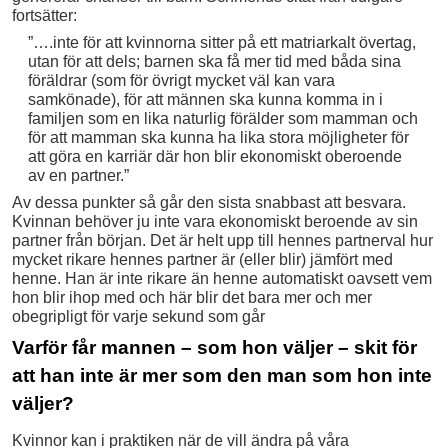
fortsätter:
”….inte för att kvinnorna sitter på ett matriarkalt övertag,
utan för att dels; barnen ska få mer tid med båda sina
föräldrar (som för övrigt mycket väl kan vara
samkönade), för att männen ska kunna komma in i
familjen som en lika naturlig förälder som mamman och
för att mamman ska kunna ha lika stora möjligheter för
att göra en karriär där hon blir ekonomiskt oberoende
av en partner.”
Av dessa punkter så går den sista snabbast att besvara.
Kvinnan behöver ju inte vara ekonomiskt beroende av sin
partner från början. Det är helt upp till hennes partnerval hur
mycket rikare hennes partner är (eller blir) jämfört med
henne. Han är inte rikare än henne automatiskt oavsett vem
hon blir ihop med och här blir det bara mer och mer
obegripligt för varje sekund som går
Varför får mannen – som hon väljer – skit för
att han inte är mer som den man som hon inte
väljer?
Kvinnor kan i praktiken när de vill ändra på våra