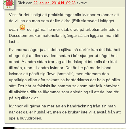
Rick
den
22 januari, 2014 kl. 09:28
skrev:
Visst är det lustigt att praktiskt taget alla kvinnor erkänner att
de vill ha en man som är lite äldre (Erik slaravde i inlägget
ovan
och gärna lite mer etablerad på arbetsmarknaden.
Dessutom brukar materiella tillgångar sällan ligga en man till
last…
Kvinnorna säger ju allt detta själva, så därför kan det låta helt
obegripligt att flera av dem sedan i kör sjunger ut något helt
annat. Å andra sidan tror jag att budskapet inte alls är riktat
till män, utan till andra kvinnor. Det är lite på mode bland
kvinnor att påstå sig ”leva jämställt”, men eftersom den
uppriktiga viljan ofta saknas,så bortförklaras det hela på olika
sätt. Det här är faktiskt lite samma sak som när folk hänvisar
till allsköns diffusa åkommor som anledning till att de inte rör
på sig tillräckligt.
Kvinnor vill gärna ha mer än en handräckning från sin man
när det gäller hushållet, men de brukar inte vilja avstå från att
spela huvudrollen.