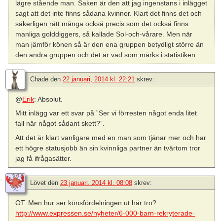
lägre stående man. Saken är den att jag ingenstans i inlägget
sagt att det inte finns sådana kvinnor. Klart det finns det och
säkerligen rätt många också precis som det också finns
manliga golddiggers, så kallade Sol-och-vårare. Men när
man jämför könen så är den ena gruppen betydligt större än
den andra gruppen och det är vad som märks i statistiken.
Chade
den
22 januari, 2014 kl. 22:21
skrev:
@
Erik
: Absolut.
Mitt inlägg var ett svar på ”Ser vi förresten något enda litet
fall när något sådant skett?”.
Att det är klart vanligare med en man som tjänar mer och har
ett högre statusjobb än sin kvinnliga partner än tvärtom tror
jag få ifrågasätter.
Lövet
den
23 januari, 2014 kl. 08:08
skrev:
OT: Men hur ser könsfördelningen ut här tro?
http://www.expressen.se/nyheter/6-000-barn-rekryterade-