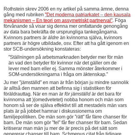
Rothstein skrev 2006 en ny artikel på samma ämne, denna
gång med rubriken
”Det moderna patriarkatet – den kausala
mekanismen – En teori om assymetriskt partnerval”
. Föga
förvånande så visar sig denna mer omfattande genongång
av data bara bekräfta de ursprungliga tankegångarna.
Kvinnors partners är
äldre
än kvinnorna själva, kvinnors
partners är högre utbildade, osv. Efter att ha gått igenom en
stor SCB-undersökning konstateras:
”Ställningen på arbetsmarknaden betyder mer för män
än vad den betyder för kvinnor när det gäller om de
lever med barn eller ej. Samma mönster återkommer i
SOM‐undersökningarna i fråga om äktenskap.”
Ju mer ”jämställd” en man är från början ju mindre sannolik
är alltså den mannen att befinna sig i statistiken för
föräldrauttag. När en man är
för jämställd
är det bara för
kvinnorna att )(omedvetetet) nobba honom och män som
honom så ser de själva effektivt till att mestadels män vars
plats är på jobbet hamnar i diskussionerna om
familjepolitiken. De män som gör ”rätt” får färre chanser för
barn. De män som gör ”fel” får fler chanser för barn. Sedan
kritiserar man män ju mer de är precis på det sätt som
genererar chanser till barn. Schmenus citat från tidigare