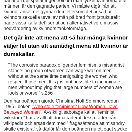
här är att det spelar ingen roll om man tycker kvinnorna eller
männen är den gagnade parten. Vi måste utgå från att
kvinnor anser det gynnar dem eftersom det är så här
kvinnors sexuella urval av män på bred front (strukturellt
hade vissa kalla det) ser ut och alternativet vore massiv
nedvärdering av kvinnors tankeförmåga.
Det går inte att mena att så här många kvinnor
väljer fel utan att samtidigt mena att kvinnor är
dumskallar.
”The corrosive paradox of gender feminism’s misandrist
stance: no group of women can wage war on men
without at the same time denigrating the women who
respect those men. It is just not possible to incriminate
men without implying that large numbers of women are
fools or worse.” s.256
Den här poängen gjorde Christina Hoff Sommers redan
1995 i boken
”Who stole feminism? How Women Have
Betrayed Women”
. Avsiktligt sabotage kallat ”feminist
wikistorm” har av allt att döma raderat dessa rader från
wikipedia och ersatt dem med ”ifrågasättande att misandry
skulle existera” så därför får den poängen nu ett eget stycke