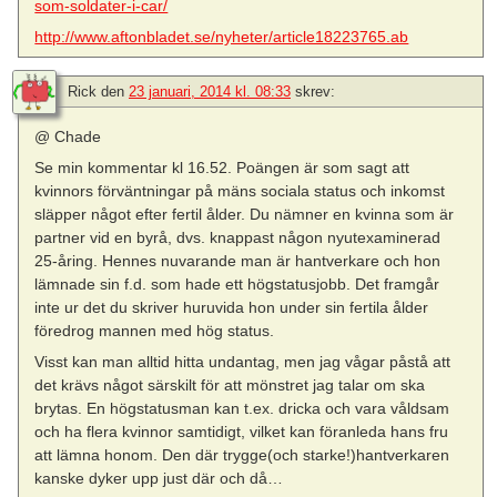
som-soldater-i-car/
http://www.aftonbladet.se/nyheter/article18223765.ab
Rick
den
23 januari, 2014 kl. 08:33
skrev:
@ Chade
Se min kommentar kl 16.52. Poängen är som sagt att
kvinnors förväntningar på mäns sociala status och inkomst
släpper något efter fertil ålder. Du nämner en kvinna som är
partner vid en byrå, dvs. knappast någon nyutexaminerad
25-åring. Hennes nuvarande man är hantverkare och hon
lämnade sin f.d. som hade ett högstatusjobb. Det framgår
inte ur det du skriver huruvida hon under sin fertila ålder
föredrog mannen med hög status.
Visst kan man alltid hitta undantag, men jag vågar påstå att
det krävs något särskilt för att mönstret jag talar om ska
brytas. En högstatusman kan t.ex. dricka och vara våldsam
och ha flera kvinnor samtidigt, vilket kan föranleda hans fru
att lämna honom. Den där trygge(och starke!)hantverkaren
kanske dyker upp just där och då…