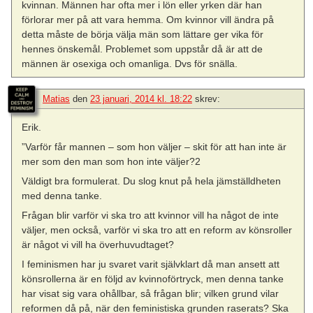
kvinnan. Männen har ofta mer i lön eller yrken där han
förlorar mer på att vara hemma. Om kvinnor vill ändra på
detta måste de börja välja män som lättare ger vika för
hennes önskemål. Problemet som uppstår då är att de
männen är osexiga och omanliga. Dvs för snälla.
Matias
den
23 januari, 2014 kl. 18:22
skrev:
Erik.
”Varför får mannen – som hon väljer – skit för att han inte är
mer som den man som hon inte väljer?2
Väldigt bra formulerat. Du slog knut på hela jämställdheten
med denna tanke.
Frågan blir varför vi ska tro att kvinnor vill ha något de inte
väljer, men också, varför vi ska tro att en reform av könsroller
är något vi vill ha överhuvudtaget?
I feminismen har ju svaret varit självklart då man ansett att
könsrollerna är en följd av kvinnoförtryck, men denna tanke
har visat sig vara ohållbar, så frågan blir; vilken grund vilar
reformen då på, när den feministiska grunden raserats? Ska