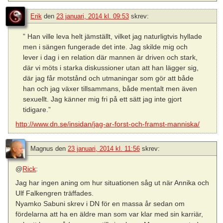
Erik
den
23 januari, 2014 kl. 09:53
skrev:
” Han ville leva helt jämställt, vilket jag naturligtvis hyllade
men i sängen fungerade det inte. Jag skilde mig och
lever i dag i en relation där mannen är driven och stark,
där vi möts i starka diskussioner utan att han lägger sig,
där jag får motstånd och utmaningar som gör att både
han och jag växer tillsammans, både mentalt men även
sexuellt. Jag känner mig fri på ett sätt jag inte gjort
tidigare.”
http://www.dn.se/insidan/jag-ar-forst-och-framst-manniska/
Magnus
den
23 januari, 2014 kl. 11:56
skrev:
@
Rick
:
Jag har ingen aning om hur situationen såg ut när Annika och
Ulf Falkengren träffades.
Nyamko Sabuni skrev i DN för en massa år sedan om
fördelarna att ha en äldre man som var klar med sin karriär,