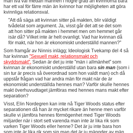
män två val medan männen i högre grad än kvinnorna bara
har ett val för färre män än kvinnor har möjligheten att göra
kvinnliga relationsval.
”Att då säga att kvinnan sitter på makten, blir väldigt
tvådelat som argument. Ja, visst går det att se det som
att hon sitter på makten i hemmet men om hemmet går
isär då? Vilket inte är helt ovanligt. Vad har kvinnan då
för makt, när hon är ekonomiskt underställd mannen?”
Som framgår av Ninnis inlägg; Ideologisk Tvekamp del 4 så
har kvinnan
”Sexuell makt, relationsmakt och
skyddsmakt”.
Sedan är det ju inte ”män i allmänhet” som
kvinnan är ekonomiskt underställd utan bara
sin man
(som i
sin tur är precis så överordnad som hon valdt man) och då
uppstår frågan vad har andra män för makt när de är
ekonomiskt underställda hennes man? Varför skulle hennes
makt överhuvudtaget jämföras med hennes mans makt efter
separation?
Visst, Elin Nordegren kan inte nå Tiger Woods status efter
separationen då han är mycket rikare än henne men varför
skulle vi jämföra hennes förmögenhet med Tiger Woods
miljarder när i stort sett varenda man inte är lika rik som
varken Tiger Woods eller henne? Det är ju inte bara hon
som inte är lika rik som sin man det är ju mängder av män