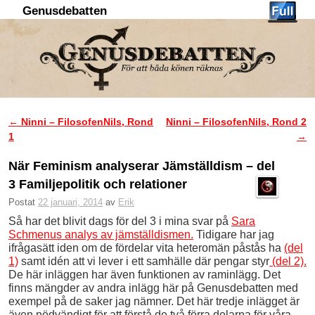
Genusdebatten
Hoppa till huvudinnehåll
Hoppa till sekundärt innehåll
←
Ninni – FilosofenNils, Rond
Ninni – FilosofenNils, Rond 2
Inläggsnavigering
1
→
När Feminism analyserar Jämställdism – del
3 Familjepolitik och relationer
Postat
22 januari, 2014
av
Erik
Så har det blivit dags för del 3 i mina svar på
Sara
Schmenus analys av jämställdismen.
Tidigare har jag
ifrågasätt iden om de fördelar vita heteromän påstås ha
(del
1)
samt idén att vi lever i ett samhälle där pengar styr
(del 2).
De här inläggen har även funktionen av raminlägg. Det
finns mängder av andra inlägg här på Genusdebatten med
exempel på de saker jag nämner. Det här tredje inlägget är
även nödvändigt för att förstå de två förra delarna för våra