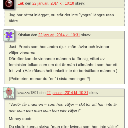
Erik
den
22 januari, 2014 kl. 10:18
skrev:
Jag har rättat inlägget, nu står det inte ”yngre” längre utan
äldre.
Kristian
den
22 januari, 2014 kl. 10:31
skrev:
Just. Precis som hos andra djur: män tävlar och kvinnor
väljer vinnarna.
Därefter kan de vinnande männen ta för sig, vilket av
feminister tolkas som om det är män i allmänhet som har ett
fritt val. (Här räknas helt enkelt inte de bortsållade männen.)
(Petimeter: menar du ”en” i sista meningen?)
lavazza1891
den
22 januari, 2014 kl. 10:31
skrev:
”Varför får mannen – som hon väljer – skit för att han inte är
mer som den man som hon inte väljer?”
Money quote.
Du skulle kunna skriva ”man eller kvinna som hon inte väljer”