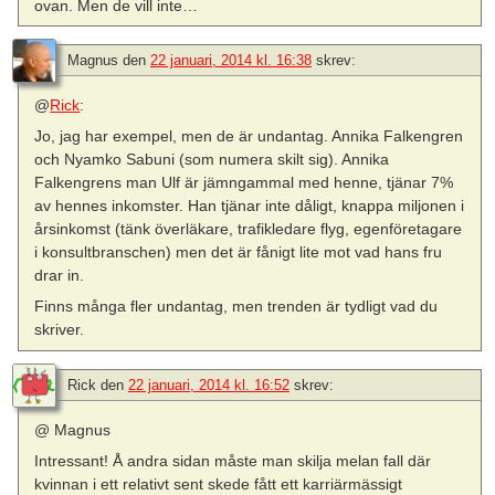
ovan. Men de vill inte…
Magnus
den
22 januari, 2014 kl. 16:38
skrev:
@
Rick
:
Jo, jag har exempel, men de är undantag. Annika Falkengren
och Nyamko Sabuni (som numera skilt sig). Annika
Falkengrens man Ulf är jämngammal med henne, tjänar 7%
av hennes inkomster. Han tjänar inte dåligt, knappa miljonen i
årsinkomst (tänk överläkare, trafikledare flyg, egenföretagare
i konsultbranschen) men det är fånigt lite mot vad hans fru
drar in.
Finns många fler undantag, men trenden är tydligt vad du
skriver.
Rick
den
22 januari, 2014 kl. 16:52
skrev:
@ Magnus
Intressant! Å andra sidan måste man skilja melan fall där
kvinnan i ett relativt sent skede fått ett karriärmässigt