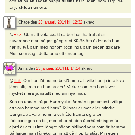
och att ha en sådan pappa till sina barn. Men, som sagt, de
är ju skilda numera.
Chade
den
23 januari, 2014 kl. 12:32
skrev:
@
Rick
: Utan att veta exakt så bör hon ha träffat sin
nuvarande man någon gång runt 30-35 års ålder och hon
har nu två barn med honom (och inga barn sedan tidigare).
Men som sagt, detta är ju ett undantag.
Anna
den
23 januari, 2014 kl. 14:14
skrev:
@
Erik
: Om han lät henne bestämma allt ville han ju inte leva
jämställt, trots att han sa det? Verkar som om hon lever
mycket mera jämställt med sin nya man.
Sen en annan fråga. Hur mycket är män i genomsnitt villiga
att vara hemma med barn? Kvinnor är mer eller mindre
tvungna att vara hemma och återhämta sig efter
förlossningen en tid, men efter att den återhämtningen är
gjord är det ju inte längre någon skillnad vem som är hemma.
Så länge man får ekonomin att gå ihop förstås. Min egen