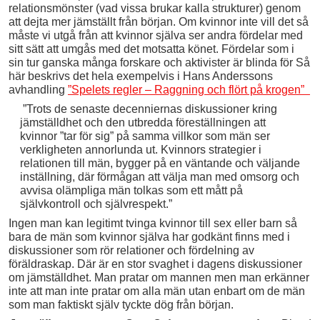
relationsmönster (vad vissa brukar kalla strukturer) genom
att dejta mer jämställt från början. Om kvinnor inte vill det så
måste vi utgå från att kvinnor själva ser andra fördelar med
sitt sätt att umgås med det motsatta könet. Fördelar som i
sin tur ganska många forskare och aktivister är blinda för Så
här beskrivs det hela exempelvis i Hans Anderssons
avhandling
”Spelets regler – Raggning och flört på krogen”
”Trots de senaste decenniernas diskussioner kring
jämställdhet och den utbredda föreställningen att
kvinnor ”tar för sig” på samma villkor som män ser
verkligheten annorlunda ut. Kvinnors strategier i
relationen till män, bygger på en väntande och väljande
inställning, där förmågan att välja man med omsorg och
avvisa olämpliga män tolkas som ett mått på
självkontroll och självrespekt.”
Ingen man kan legitimt tvinga kvinnor till sex eller barn så
bara de män som kvinnor själva har godkänt finns med i
diskussioner som rör relationer och fördelning av
föräldraskap. Där är en stor svaghet i dagens diskussioner
om jämställdhet. Man pratar om mannen men man erkänner
inte att man inte pratar om alla män utan enbart om de män
som man faktiskt själv tyckte dög från början.