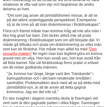
relationer är ofta vad som styr och begränsar de andra
delarna av livet.
”Det som jag anser att jämställdismen missar, är att se
på det större underliggande perspektivet. Exempelvis
så är de inne på att män diskrimineras i föräldraskapet.”
Först och främst måste man komma ihåg att inte alla män i
lika hög grad har barn. Det räcker alltså inte att prata
diskriminering i föräldraskapet som om allt började där. Vi
måste gå tillbaka och prata om diskriminering av vilka män
som kan bli föräldrar. Här måste man alltid ha med
”Den
sexuella makten”
för ingen man kan legitimt göra en kvinna
gravid mot sin vilja. Hon kan avstå sex, hon kan avstå från
att föda barnet. När väl föräldraskap finns pratar vi enbart
om de redan godkända männen.
”Ja, kvinnor har länge, länge varit den ”härskande” i
barnuppfostran och i det barn-relaterade området i
samhället. Problematiken dock med att se på detta med
jämställdist-syn, är att de anser att detta gagnar
kvinnorna. Jag ser det inte så.”
En stor svaghet i dagens svenska skola är fixeringen vid
vem som är den gagnade parten i olika frågor. Sanningen