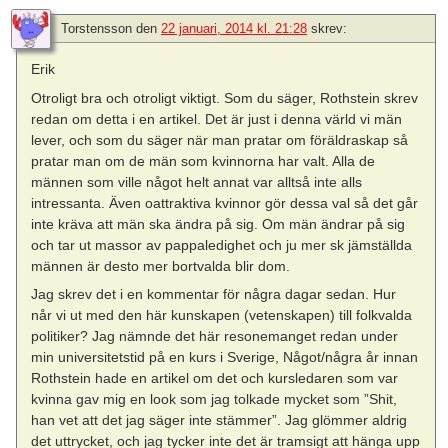
Torstensson
den
22 januari, 2014 kl. 21:28
skrev:
Erik
Otroligt bra och otroligt viktigt. Som du säger, Rothstein skrev
redan om detta i en artikel. Det är just i denna värld vi män
lever, och som du säger när man pratar om föräldraskap så
pratar man om de män som kvinnorna har valt. Alla de
männen som ville något helt annat var alltså inte alls
intressanta. Även oattraktiva kvinnor gör dessa val så det går
inte kräva att män ska ändra på sig. Om män ändrar på sig
och tar ut massor av pappaledighet och ju mer sk jämställda
männen är desto mer bortvalda blir dom.
Jag skrev det i en kommentar för några dagar sedan. Hur
når vi ut med den här kunskapen (vetenskapen) till folkvalda
politiker? Jag nämnde det här resonemanget redan under
min universitetstid på en kurs i Sverige, Något/några år innan
Rothstein hade en artikel om det och kursledaren som var
kvinna gav mig en look som jag tolkade mycket som ”Shit,
han vet att det jag säger inte stämmer”. Jag glömmer aldrig
det uttrycket, och jag tycker inte det är tramsigt att hänga upp