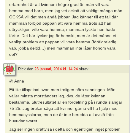
erfarenhet är att kvinnor i högre grad än män vill vara
hemma med barn, men jag vet också att väldigt många män
OCKSÅ vill det men ändå jobbar. Jag känner till ett fall där
mamman förbjöd pappan att vara hemma trots att han
uttryckligen ville vara hemma, mamman tyckte hon hade
förtur. Det här tycker jag är hemskt, men är det månne ett
vanligt problem att pappan vill vara hemma (föräldraledig,
vab, jobba deltid…) men mamman inte låter honom vara
det?
Rick
den
23 januari, 2014 kl. 14:24
skrev:
@ Anna
Ett lite tillspetsat svar, men troligen nära sanningen. Män
väljer minsta motståndets lag, dvs. de låter kvinnan
bestämma. Slutresultatet är en fördelning på i runda slängar
75-25. Jag brukar säga att kvinnor gärna vill ha hjälp med
hemmasysslorna, men de är inte beredda att avstå från
huvudansvaret.
Jag ser ingen orättvisa i detta och egentligen inget problem