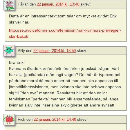
Håkan
den
22 januari, 2014 kl. 13:40
skrev:
Detta är en intressant text som talar om mycket av det Erik
skriver här.
http://se.avoiceformen.com/feminism/nar-kvinnors-privilegier-
slar-bakut/
PNy
den
22 januari, 2014 kl. 13:59
skrev:
Bra Erik!
Kvinnans ökade karriärstänk förstärker ju också frågan: Vart
har alla (godkända) män tagit vägen? Det här är typexempel
på dubbelmoral då man anser att mannen ska anpassas till
jämställdhetsvisionen, men kvinnan ska inte behöva anpassa
sig till ”den nya” mannen. Resultatet blir att den enligt
feminismen ”perfekta” mannen blir ensamstående, så länge
kvinnan själv inte inser sina skyldigheter att ändra synsätt.
Rick
den
22 januari, 2014 kl. 14:40
skrev: