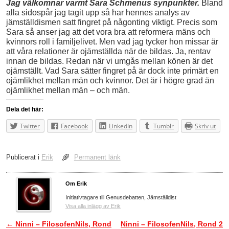
Jag välkomnar varmt Sara Schmenus synpunkter.
Bland
alla sidospår jag tagit upp så har hennes analys av
jämställdismen satt fingret på någonting viktigt. Precis som
Sara så anser jag att det vora bra att reformera mäns och
kvinnors roll i familjelivet. Men vad jag tycker hon missar är
att våra relationer är ojämställda när de bildas. Ja, rentav
innan de bildas. Redan när vi umgås mellan könen är det
ojämställt. Vad Sara sätter fingret på är dock inte primärt en
ojämlikhet mellan män och kvinnor. Det är i högre grad än
ojämlikhet mellan män – och män.
Dela det här:
Twitter
Facebook
LinkedIn
Tumblr
Skriv ut
Publicerat i
Erik
Permanent länk
Om Erik
Initiativtagare till Genusdebatten, Jämställdist
Visa alla inlägg av Erik
←
Ninni – FilosofenNils, Rond
Ninni – FilosofenNils, Rond 2
Inläggsnavigering