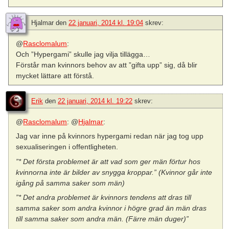
Hjalmar
den
22 januari, 2014 kl. 19:04
skrev:
@
Rasclomalum
:
Och ”Hypergami” skulle jag vilja tillägga…
Förstår man kvinnors behov av att ”gifta upp” sig, då blir
mycket lättare att förstå.
Erik
den
22 januari, 2014 kl. 19:22
skrev:
@
Rasclomalum
: @
Hjalmar
:
Jag var inne på kvinnors hypergami redan när jag tog upp
sexualiseringen i offentligheten.
”* Det första problemet är att vad som ger män förtur hos
kvinnorna inte är bilder av snygga kroppar.” (Kvinnor går inte
igång på samma saker som män)
”* Det andra problemet är kvinnors tendens att dras till
samma saker som andra kvinnor i högre grad än män dras
till samma saker som andra män. (Färre män duger)”