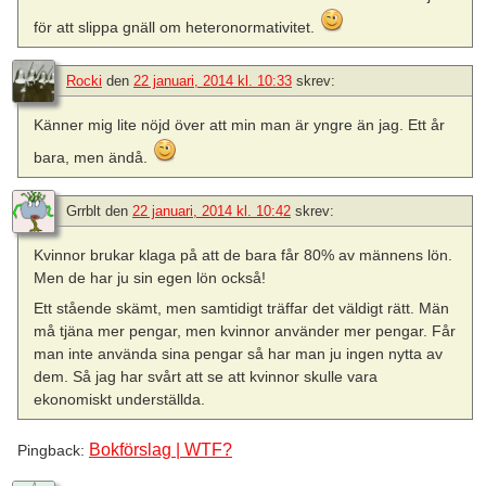
för att slippa gnäll om heteronormativitet.
Rocki
den
22 januari, 2014 kl. 10:33
skrev:
Känner mig lite nöjd över att min man är yngre än jag. Ett år
bara, men ändå.
Grrblt
den
22 januari, 2014 kl. 10:42
skrev:
Kvinnor brukar klaga på att de bara får 80% av männens lön.
Men de har ju sin egen lön också!
Ett stående skämt, men samtidigt träffar det väldigt rätt. Män
må tjäna mer pengar, men kvinnor använder mer pengar. Får
man inte använda sina pengar så har man ju ingen nytta av
dem. Så jag har svårt att se att kvinnor skulle vara
ekonomiskt underställda.
Bokförslag | WTF?
Pingback: