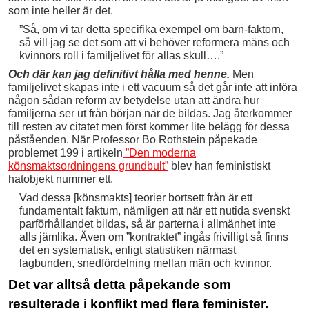
som inte heller är det.
”Så, om vi tar detta specifika exempel om barn-faktorn,
så vill jag se det som att vi behöver reformera mäns och
kvinnors roll i familjelivet för allas skull….”
Och där kan jag definitivt hålla med henne.
Men
familjelivet skapas inte i ett vacuum så det går inte att införa
någon sådan reform av betydelse utan att ändra hur
familjerna ser ut från början när de bildas. Jag återkommer
till resten av citatet men först kommer lite belägg för dessa
påståenden. När Professor Bo Rothstein påpekade
problemet 199 i artikeln
”Den moderna
könsmaktsordningens grundbult”
blev han feministiskt
hatobjekt nummer ett.
Vad dessa [könsmakts] teorier bortsett från är ett
fundamentalt faktum, nämligen att när ett nutida svenskt
parförhållandet bildas, så är parterna i allmänhet inte
alls jämlika. Även om ”kontraktet” ingås frivilligt så finns
det en systematisk, enligt statistiken närmast
lagbunden, snedfördelning mellan män och kvinnor.
Det var alltså detta påpekande som
resulterade i konflikt med flera feminister.