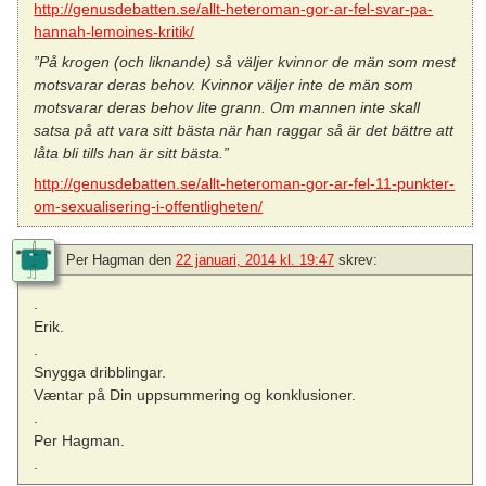
http://genusdebatten.se/allt-heteroman-gor-ar-fel-svar-pa-
hannah-lemoines-kritik/
”På krogen (och liknande) så väljer kvinnor de män som mest
motsvarar deras behov. Kvinnor väljer inte de män som
motsvarar deras behov lite grann. Om mannen inte skall
satsa på att vara sitt bästa när han raggar så är det bättre att
låta bli tills han är sitt bästa.”
http://genusdebatten.se/allt-heteroman-gor-ar-fel-11-punkter-
om-sexualisering-i-offentligheten/
Per Hagman
den
22 januari, 2014 kl. 19:47
skrev:
.
Erik.
.
Snygga dribblingar.
Væntar på Din uppsummering og konklusioner.
.
Per Hagman.
.