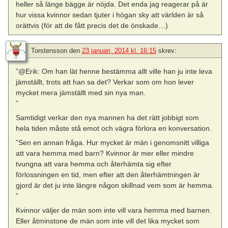
heller så länge bägge är nöjda. Det enda jag reagerar på är
hur vissa kvinnor sedan tjuter i högan sky att världen är så
orättvis (för att de fått precis det de önskade…)
Torstensson
den
23 januari, 2014 kl. 16:15
skrev:
”@Erik: Om han lät henne bestämma allt ville han ju inte leva
jämställt, trots att han sa det? Verkar som om hon lever
mycket mera jämställt med sin nya man.
”
Samtidigt verkar den nya mannen ha det rätt jobbigt som
hela tiden måste stå emot och vägra förlora en konversation.
”Sen en annan fråga. Hur mycket är män i genomsnitt villiga
att vara hemma med barn? Kvinnor är mer eller mindre
tvungna att vara hemma och återhämta sig efter
förlossningen en tid, men efter att den återhämtningen är
gjord är det ju inte längre någon skillnad vem som är hemma.
”
Kvinnor väljer de män som inte vill vara hemma med barnen.
Eller åtminstone de män som inte vill det lika mycket som