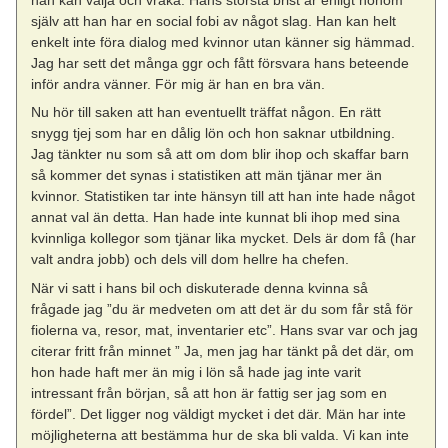
han kan välja och vraka. Hans största brist är enligt honom
själv att han har en social fobi av något slag. Han kan helt
enkelt inte föra dialog med kvinnor utan känner sig hämmad.
Jag har sett det många ggr och fått försvara hans beteende
inför andra vänner. För mig är han en bra vän.
Nu hör till saken att han eventuellt träffat någon. En rätt
snygg tjej som har en dålig lön och hon saknar utbildning.
Jag tänkter nu som så att om dom blir ihop och skaffar barn
så kommer det synas i statistiken att män tjänar mer än
kvinnor. Statistiken tar inte hänsyn till att han inte hade något
annat val än detta. Han hade inte kunnat bli ihop med sina
kvinnliga kollegor som tjänar lika mycket. Dels är dom få (har
valt andra jobb) och dels vill dom hellre ha chefen.
När vi satt i hans bil och diskuterade denna kvinna så
frågade jag ”du är medveten om att det är du som får stå för
fiolerna va, resor, mat, inventarier etc”. Hans svar var och jag
citerar fritt från minnet ” Ja, men jag har tänkt på det där, om
hon hade haft mer än mig i lön så hade jag inte varit
intressant från början, så att hon är fattig ser jag som en
fördel”. Det ligger nog väldigt mycket i det där. Män har inte
möjligheterna att bestämma hur de ska bli valda. Vi kan inte