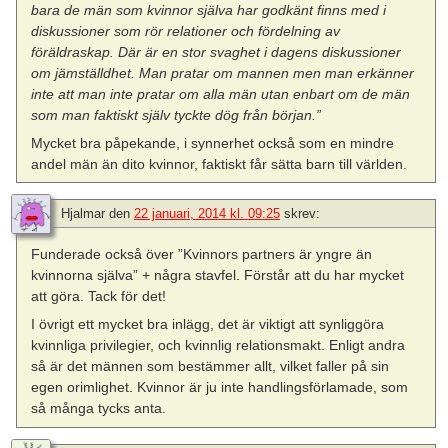
bara de män som kvinnor själva har godkänt finns med i
diskussioner som rör relationer och fördelning av
föräldraskap. Där är en stor svaghet i dagens diskussioner
om jämställdhet. Man pratar om mannen men man erkänner
inte att man inte pratar om alla män utan enbart om de män
som man faktiskt själv tyckte dög från början.”
Mycket bra påpekande, i synnerhet också som en mindre
andel män än dito kvinnor, faktiskt får sätta barn till världen.
Hjalmar
den
22 januari, 2014 kl. 09:25
skrev:
Funderade också över ”Kvinnors partners är yngre än
kvinnorna själva” + några stavfel. Förstår att du har mycket
att göra. Tack för det!
I övrigt ett mycket bra inlägg, det är viktigt att synliggöra
kvinnliga privilegier, och kvinnlig relationsmakt. Enligt andra
så är det männen som bestämmer allt, vilket faller på sin
egen orimlighet. Kvinnor är ju inte handlingsförlamade, som
så många tycks anta.