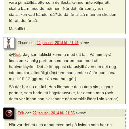
vara jämställda eftersom de flesta kvinnor inte väljer att
skaffa barn med de männen. När det här sen syns i
statistiken vad händer då? Jo då får alltså männen skulden
för att det är så.
Makalöst.
Chade
den
22 januari, 2014 kl. 21:41
skrev:
@
Rick
: Jag kan faktiskt komma med ett fall. På min byrå
finns en kvinnlig partner som har en man med ett
hantverksyrke. Det är knappast statusfyllt även om det nog
inte betalar jättedåligt (fast om man jämför så lär hon tjäna
minst 10-12 ggr mer än vad han gör).
Så där har du ett fall. Hon lämnade dessutom sin tidigare
partner, som hade ett högstatusyrke, för denna man (och
detta var innan hon själv hade nått särskilt långt i sin karriär).
Erik
den
22 januari, 2014 kl. 21:55
skrev:
Här var det ett och annat exempel på kvinna som har en