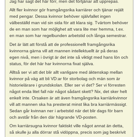
Jag har sagt det här förr, men det förtjänar att upprepas.
Allt fler kvinnor gör framgångsrika karriärer och tjänar rejält
med pengar. Dessa kvinnor behöver självfallet ingen
välbeställd man vid sin sida för att klara sig. Tvärtom behöver
de en man som har möjlighet att vara lite mer hemma, t.ex.
en man som har regelbunden arbetstid och långa semestrar.
Det är lätt att förstå att de professionellt framgångsrika
kvinnorna gärna vill att mannen intellektuellt är på deras
egen nivå, men i övrigt är det inte så viktigt med hans lön och
status, för det här har kvinnorna fixat själva.
Alltså ser vi att det blir allt vanligare med äktenskap mellan
kvinnor på väg att bli VD:ar för storbolag och män som är
historielärare i grundskolan. Eller ser vi det? Ser vi förresten
något enda litet fall när något sådant skett? Nix, det sker helt
enkelt inte. Orsaken är att även framgångsrika karriärkvinnor
vill att mannen ska ha presterat minst lika bra karriärmässigt.
Sedan går kvinnan ner i arbetstid när det blir dags för barn
och avstår från den där hägrande VD-posten.
Om karriärsugna kvinnor faktiskt ville något annat än detta,
så skulle ju alla dörrar stå vidöppna, precis som jag beskrivit