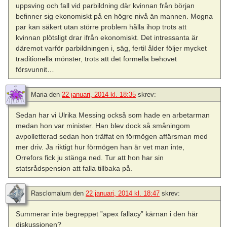
uppsving och fall vid parbildning där kvinnan från början
befinner sig ekonomiskt på en högre nivå än mannen. Mogna
par kan säkert utan större problem hålla ihop trots att
kvinnan plötsligt drar ifrån ekonomiskt. Det intressanta är
däremot varför parbildningen i, säg, fertil ålder följer mycket
traditionella mönster, trots att det formella behovet
försvunnit…
Maria
den
22 januari, 2014 kl. 18:35
skrev:
Sedan har vi Ulrika Messing också som hade en arbetarman
medan hon var minister. Han blev dock så småningom
avpolletterad sedan hon träffat en förmögen affärsman med
mer driv. Ja riktigt hur förmögen han är vet man inte,
Orrefors fick ju stänga ned. Tur att hon har sin
statsrådspension att falla tillbaka på.
Rasclomalum
den
22 januari, 2014 kl. 18:47
skrev:
Summerar inte begreppet ”apex fallacy” kärnan i den här
diskussionen?