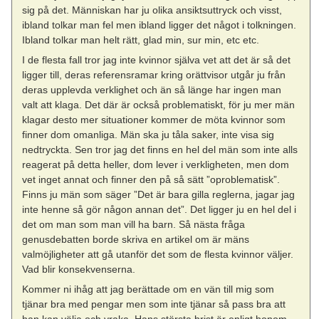
sig på det. Människan har ju olika ansiktsuttryck och visst,
ibland tolkar man fel men ibland ligger det något i tolkningen.
Ibland tolkar man helt rätt, glad min, sur min, etc etc.
I de flesta fall tror jag inte kvinnor själva vet att det är så det
ligger till, deras referensramar kring orättvisor utgår ju från
deras upplevda verklighet och än så länge har ingen man
valt att klaga. Det där är också problematiskt, för ju mer män
klagar desto mer situationer kommer de möta kvinnor som
finner dom omanliga. Män ska ju tåla saker, inte visa sig
nedtryckta. Sen tror jag det finns en hel del män som inte alls
reagerat på detta heller, dom lever i verkligheten, men dom
vet inget annat och finner den på så sätt ”oproblematisk”.
Finns ju män som säger ”Det är bara gilla reglerna, jagar jag
inte henne så gör någon annan det”. Det ligger ju en hel del i
det om man som man vill ha barn. Så nästa fråga
genusdebatten borde skriva en artikel om är mäns
valmöjligheter att gå utanför det som de flesta kvinnor väljer.
Vad blir konsekvenserna.
Kommer ni ihåg att jag berättade om en vän till mig som
tjänar bra med pengar men som inte tjänar så pass bra att