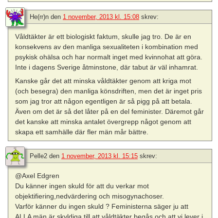
He(rr)n
den
1 november, 2013 kl. 15:08
skrev:
Våldtäkter är ett biologiskt faktum, skulle jag tro. De är en
konsekvens av den manliga sexualiteten i kombination med
psykisk ohälsa och har normalt inget med kvinnohat att göra.
Inte i dagens Sverige åtminstone, där tabut är väl inhamrat.
Kanske går det att minska våldtäkter genom att kriga mot
(och besegra) den manliga könsdriften, men det är inget pris
som jag tror att någon egentligen är så pigg på att betala.
Även om det är så det låter på en del feminister. Däremot går
det kanske att minska antalet övergrepp något genom att
skapa ett samhälle där fler män mår bättre.
Pelle2
den
1 november, 2013 kl. 15:15
skrev:
@Axel Edgren
Du känner ingen skuld för att du verkar mot
objektifiering,nedvärdering och misogynachoser.
Varför känner du ingen skuld ? Feministerna säger ju att
ALLA män är skyldiga till att våldtäkter begås och att vi lever i