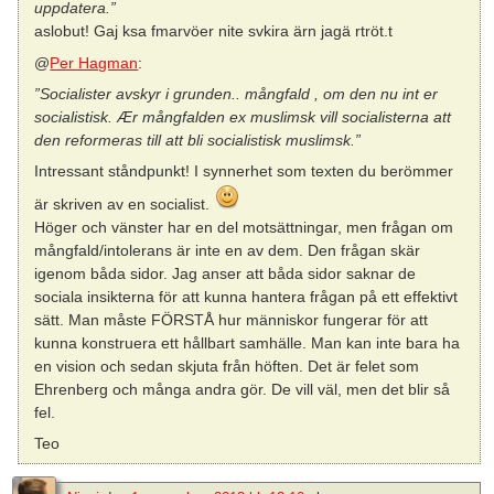
uppdatera.”
aslobut! Gaj ksa fmarvöer nite svkira ärn jagä rtröt.t
@
Per Hagman
:
”Socialister avskyr i grunden.. mångfald , om den nu int er
socialistisk. Ær mångfalden ex muslimsk vill socialisterna att
den reformeras till att bli socialistisk muslimsk.”
Intressant ståndpunkt! I synnerhet som texten du berömmer
är skriven av en socialist.
Höger och vänster har en del motsättningar, men frågan om
mångfald/intolerans är inte en av dem. Den frågan skär
igenom båda sidor. Jag anser att båda sidor saknar de
sociala insikterna för att kunna hantera frågan på ett effektivt
sätt. Man måste FÖRSTÅ hur människor fungerar för att
kunna konstruera ett hållbart samhälle. Man kan inte bara ha
en vision och sedan skjuta från höften. Det är felet som
Ehrenberg och många andra gör. De vill väl, men det blir så
fel.
Teo