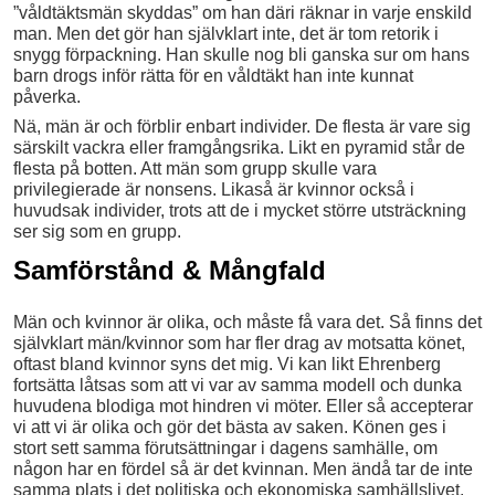
”våldtäktsmän skyddas” om han däri räknar in varje enskild
man. Men det gör han självklart inte, det är tom retorik i
snygg förpackning. Han skulle nog bli ganska sur om hans
barn drogs inför rätta för en våldtäkt han inte kunnat
påverka.
Nä, män är och förblir enbart individer. De flesta är vare sig
särskilt vackra eller framgångsrika. Likt en pyramid står de
flesta på botten. Att män som grupp skulle vara
privilegierade är nonsens. Likaså är kvinnor också i
huvudsak individer, trots att de i mycket större utsträckning
ser sig som en grupp.
Samförstånd & Mångfald
Män och kvinnor är olika, och måste få vara det. Så finns det
självklart män/kvinnor som har fler drag av motsatta könet,
oftast bland kvinnor syns det mig. Vi kan likt Ehrenberg
fortsätta låtsas som att vi var av samma modell och dunka
huvudena blodiga mot hindren vi möter. Eller så accepterar
vi att vi är olika och gör det bästa av saken. Könen ges i
stort sett samma förutsättningar i dagens samhälle, om
någon har en fördel så är det kvinnan. Men ändå tar de inte
samma plats i det politiska och ekonomiska samhällslivet.