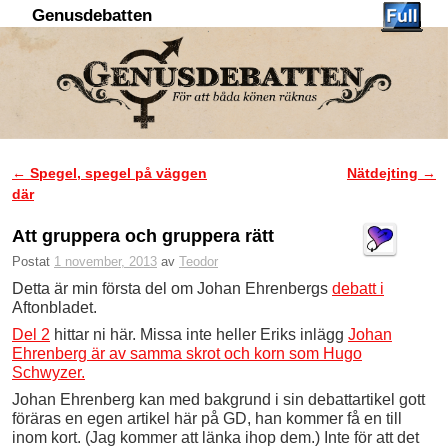
Genusdebatten
Hoppa till huvudinnehåll
Hoppa till sekundärt innehåll
←
Spegel, spegel på väggen
Nätdejting
→
Inläggsnavigering
där
Att gruppera och gruppera rätt
Postat
1 november, 2013
av
Teodor
Detta är min första del om Johan Ehrenbergs
debatt i
Aftonbladet.
Del 2
hittar ni här. Missa inte heller Eriks inlägg
Johan
Ehrenberg är av samma skrot och korn som Hugo
Schwyzer.
Johan Ehrenberg kan med bakgrund i sin debattartikel gott
föräras en egen artikel här på GD, han kommer få en till
inom kort. (Jag kommer att länka ihop dem.) Inte för att det