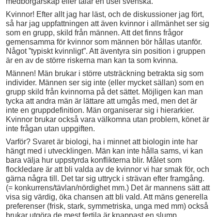
medborgarskap eller talar en usel svenska.
Kvinnor! Efter allt jag har läst, och de diskussioner jag fört,
så har jag uppfattningen att även kvinnor i allmänhet ser sig
som en grupp, skild från männen. Att det finns frågor
gemensamma för kvinnor som männen bör hållas utanför.
Något ”typiskt kvinnligt”. Att äventyra sin position i gruppen
är en av de större riskerna man kan ta som kvinna.
Männen! Män brukar i större utsträckning betrakta sig som
individer. Männen ser sig inte (eller mycket sällan) som en
grupp skild från kvinnorna på det sättet. Möjligen kan man
tycka att andra män är lättare att umgås med, men det är
inte en gruppdefinition. Män organiserar sig i hierarkier.
Kvinnor brukar också vara välkomna utan problem, könet är
inte frågan utan uppgiften.
Varför? Svaret är biologi, ha i minnet att biologin inte har
hängt med i utvecklingen. Män kan inte hålla sams, vi kan
bara välja hur uppstyrda konflikterna blir. Målet som
flockledare är att bli valda av de kvinnor vi har smak för, och
gärna några till. Det tar sig uttryck i strävan efter framgång.
(= konkurrens/tävlan/nördighet mm.) Det är mannens sätt att
visa sig värdig, öka chansen att bli vald. Att mäns generella
preferenser (frisk, stark, symmetriska, unga med mm) också
brukar utgöra de mest fertila är knappast en slump.