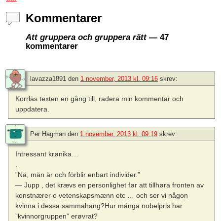
Kommentarer
Att gruppera och gruppera rätt
— 47
kommentarer
lavazza1891
den
1 november, 2013 kl. 09:16
skrev:
Korrläs texten en gång till, radera min kommentar och
uppdatera.
Per Hagman
den
1 november, 2013 kl. 09:19
skrev:
Intressant krønika…
.
”Nä, män är och förblir enbart individer.”
— Jupp , det krævs en personlighet før att tillhøra fronten av
konstnærer o vetenskapsmænn etc … och ser vi någon
kvinna i dessa sammahang?Hur många nobelpris har
”kvinnorgruppen” erøvrat?