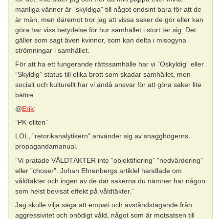
manliga vänner är ”skyldiga” till något ondsint bara för att de
är män, men däremot tror jag att vissa saker de gör eller kan
göra har viss betydelse för hur samhället i stort ter sig. Det
gäller som sagt även kvinnor, som kan delta i misogyna
strömningar i samhället.
För att ha ett fungerande rättssamhälle har vi ”Oskyldig” eller
”Skyldig” status till olika brott som skadar samhället, men
socialt och kulturellt har vi ändå ansvar för att göra saker lite
bättre.
@
Erik
:
”PK-eliten”
LOL, ”retorikanalytikern” använder sig av snagghögerns
propagandamanual.
”Vi pratade VÅLDTÄKTER inte ”objektifiering” ”nedvärdering”
eller ”choser”. Johan Ehrenbergs artiklel handlade om
våldtäkter och ingen av de där sakerna du nämner har någon
som helst bevisat effekt på våldtäkter.”
Jag skulle vilja säga att empati och avståndstagande från
aggressivitet och onödigt våld, något som är motsatsen till