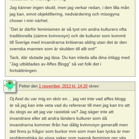
Jag känner ingen skuld, men jag verkar redan, i den lilla mån
jag kan, emot objektifiering, nedvärdering och misogyna
choser i min närhet.
”Det är därför feminismen är så tyst om andra kulturers ofta
traditionella (sämre kvinnosyn) och de kulturer som kommit
till Sverige med invandrarna kritiseras aldrig utan det är den
svenska mannen som är skulden till allt ont!”
Tack, där slutade jag läsa. Du kan inleda alla dina inlägg med
”Jag utbildades av Affes Blogg” så vet folk det i
fortsättningen.
Petter
den
1 november, 2013 kl. 14:20
skrev:
Oj Axel du var mig en skör en… jag vet inte vad affes blogg
är så jag kan inte veta vad du refererar till men jag kan tro att
du slogs av att jag var rasistisk va? Jag säger inte att
invandrare eller att andra länders kulturer som då
invandrarna kommer ifrån har dålig kvinnosyn generallt men
det finns ju frågor som burkor mm som man kan tycka är mer
problematiska än vissa saker som svensk feminism ger vita