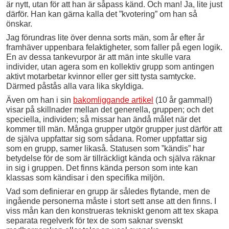
är nytt, utan för att han är såpass känd. Och man! Ja, lite just
därför. Han kan gärna kalla det ”kvotering” om han så
önskar.
Jag förundras lite över denna sorts män, som år efter år
framhäver uppenbara felaktigheter, som faller på egen logik.
En av dessa tankevurpor är att män inte skulle vara
individer, utan agera som en kollektiv grupp som antingen
aktivt motarbetar kvinnor eller ger sitt tysta samtycke.
Därmed påstås alla vara lika skyldiga.
Även om han i sin
bakomliggande artikel
(10 år gammal!)
visar på skillnader mellan det generella, gruppen; och det
speciella, individen; så missar han ändå målet när det
kommer till män. Många grupper utgör grupper just därför att
de själva uppfattar sig som sådana. Romer uppfattar sig
som en grupp, samer likaså. Statusen som ”kändis” har
betydelse för de som är tillräckligt kända och själva räknar
in sig i gruppen. Det finns kända person som inte kan
klassas som kändisar i den specifika miljön.
Vad som definierar en grupp är således flytande, men de
ingående personerna måste i stort sett anse att den finns. I
viss mån kan den konstrueras tekniskt genom att tex skapa
separata regelverk för tex de som saknar svenskt