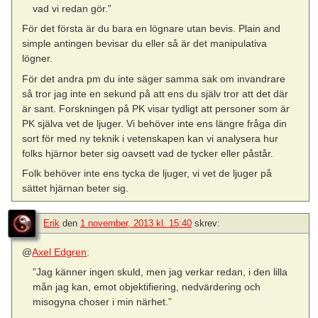
vad vi redan gör.”
För det första är du bara en lögnare utan bevis. Plain and
simple antingen bevisar du eller så är det manipulativa
lögner.
För det andra pm du inte säger samma sak om invandrare
så tror jag inte en sekund på att ens du själv tror att det där
är sant. Forskningen på PK visar tydligt att personer som är
PK själva vet de ljuger. Vi behöver inte ens längre fråga din
sort för med ny teknik i vetenskapen kan vi analysera hur
folks hjärnor beter sig oavsett vad de tycker eller påstår.
Folk behöver inte ens tycka de ljuger, vi vet de ljuger på
sättet hjärnan beter sig.
Erik
den
1 november, 2013 kl. 15:40
skrev:
@
Axel Edgren
:
”Jag känner ingen skuld, men jag verkar redan, i den lilla
mån jag kan, emot objektifiering, nedvärdering och
misogyna choser i min närhet.”