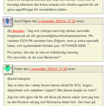
konstigt eftersom det krävs empati och mindre egoism för att
göra uppoffringar för omvärldens bättre.
Axel Edgren
den
1 november, 2013 kl. 17:15
skrev:
@
Liberalen
: ”Jag och många med mig väntar sannolikt
förgäves på att vår genusreligiösa könshatarstammis, PK-
rasisten OCH PK-sexisten herr Edgren, som ju extra speciellt,
hatar, och systematiskt förtalar just: VITHYADE MÄN. ”
Pro primo: det där är inte en fullständig mening.
Pro secundo: är du Lars Beckman?
Petter
den
1 november, 2013 kl. 17:18
skrev:
@axel edegren
Ska vi män här i detta forum känna skuld för 9/11, kriget i
afganistan och valjakten i japan? Alla dessa begås av män?
Jag har inte gjort nåt för att driva på dessa saker som jag kan
se det förutom att jag och förövarna delar kön. Ser man på