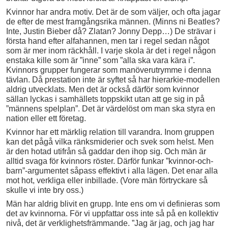
Kvinnor har andra motiv. Det är de som väljer, och ofta jagar
de efter de mest framgångsrika männen. (Minns ni Beatles?
Inte, Justin Bieber då? Zlatan? Jonny Depp…) De strävar i
första hand efter alfahannen, men tar i regel sedan något
som är mer inom räckhåll. I varje skola är det i regel någon
enstaka kille som är ”inne” som ”alla ska vara kära i”.
Kvinnors grupper fungerar som manöverutrymme i denna
tävlan. Då prestation inte är syftet så har hierarkie-modellen
aldrig utvecklats. Men det är också därför som kvinnor
sällan lyckas i samhällets toppskikt utan att ge sig in på
”männens spelplan”. Det är värdelöst om man ska styra en
nation eller ett företag.
Kvinnor har ett märklig relation till varandra. Inom gruppen
kan det pågå vilka ränksmiderier och svek som helst. Men
är den hotad utifrån så gaddar den ihop sig. Och män är
alltid svaga för kvinnors röster. Därför funkar ”kvinnor-och-
barn”-argumentet såpass effektivt i alla lägen. Det enar alla
mot hot, verkliga eller inbillade. (Vore män förtryckare så
skulle vi inte bry oss.)
Män har aldrig blivit en grupp. Inte ens om vi definieras som
det av kvinnorna. För vi uppfattar oss inte så på en kollektiv
nivå, det är verklighetsfrämmande. ”Jag är jag, och jag har