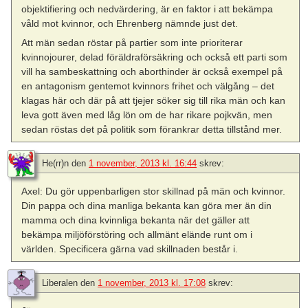
objektifiering och nedvärdering, är en faktor i att bekämpa
våld mot kvinnor, och Ehrenberg nämnde just det.
Att män sedan röstar på partier som inte prioriterar
kvinnojourer, delad föräldraförsäkring och också ett parti som
vill ha sambeskattning och aborthinder är också exempel på
en antagonism gentemot kvinnors frihet och välgång – det
klagas här och där på att tjejer söker sig till rika män och kan
leva gott även med låg lön om de har rikare pojkvän, men
sedan röstas det på politik som förankrar detta tillstånd mer.
He(rr)n
den
1 november, 2013 kl. 16:44
skrev:
Axel: Du gör uppenbarligen stor skillnad på män och kvinnor.
Din pappa och dina manliga bekanta kan göra mer än din
mamma och dina kvinnliga bekanta när det gäller att
bekämpa miljöförstöring och allmänt elände runt om i
världen. Specificera gärna vad skillnaden består i.
Liberalen
den
1 november, 2013 kl. 17:08
skrev: