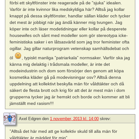
förbi ett skyltfönster inte reagerade på de ”sjuka” idealen.
Varför är inte kvinnor lika medskyldiga här? Alltså jag kollar
knappt på dessa skyltfönster, handlar sällan kläder och tycker
det mest är jobbigt när jag ändå känner mig tvungen. Jag
köper inte och läser modetidningar eller kollar på desperete
housewifes och sånt med modeller som gör stereotypa icke-
feministiska saker i en låtsasvärld som jag tror feminister ofta
ogillar. Jag gillar naturprogram vetenskap samhällsdebat och
öl
, typiskt manliga ”patriarkala” normsaker. Varför ska jag
känna mig delaktig i trådsmala modeller, är inte det
modeindustrin och dom som försörjer den genom att köpa
kosmetika kläder gå på modevisningar osv? Alltså denna
uppdelning att kollektivt beskylla män för våldtäkter och då
säkert de flesta brott och krig för att det är mest män i dom
grupperna tycker jag är hemskt och borde och kommer att bli
jämställt med rasism!!!
Axel Edgren
den
1 november, 2013 kl. 14:00
skrev:
”Alltså det här med att ge kollektiv skuld till alla män för
våldtäkter är märkligt för mig”