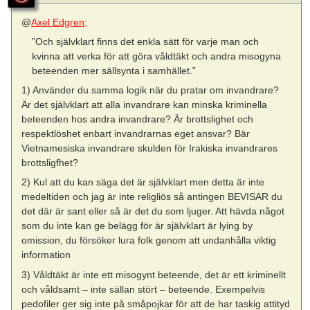
@
Axel Edgren
:
”Och självklart finns det enkla sätt för varje man och
kvinna att verka för att göra våldtäkt och andra misogyna
beteenden mer sällsynta i samhället.”
1) Använder du samma logik när du pratar om invandrare?
Är det självklart att alla invandrare kan minska kriminella
beteenden hos andra invandrare? Är brottslighet och
respektlöshet enbart invandrarnas eget ansvar? Bär
Vietnamesiska invandrare skulden för Irakiska invandrares
brottsligfhet?
2) Kul att du kan säga det är självklart men detta är inte
medeltiden och jag är inte religliös så antingen BEVISAR du
det där är sant eller så är det du som ljuger. Att hävda något
som du inte kan ge belägg för är självklart är lying by
omission, du försöker lura folk genom att undanhålla viktig
information
3) Våldtäkt är inte ett misogynt beteende, det är ett kriminellt
och våldsamt – inte sällan stört – beteende. Exempelvis
pedofiler ger sig inte på småpojkar för att de har taskig attityd