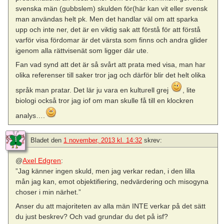
svenska män (gubbslem) skulden för(här kan vit eller svensk
man användas helt pk. Men det handlar väl om att sparka
upp och inte ner, det är en viktig sak att förstå för att förstå
varför visa fördomar är det värsta som finns och andra glider
igenom alla rättvisenät som ligger där ute.
Fan vad synd att det är så svårt att prata med visa, man har
olika referenser till saker tror jag och därför blir det helt olika
språk man pratar. Det lär ju vara en kulturell grej
, lite
biologi också tror jag iof om man skulle få till en klockren
analys….
Bladet
den
1 november, 2013 kl. 14:32
skrev:
@
Axel Edgren
:
”Jag känner ingen skuld, men jag verkar redan, i den lilla
mån jag kan, emot objektifiering, nedvärdering och misogyna
choser i min närhet.”
Anser du att majoriteten av alla män INTE verkar på det sätt
du just beskrev? Och vad grundar du det på isf?