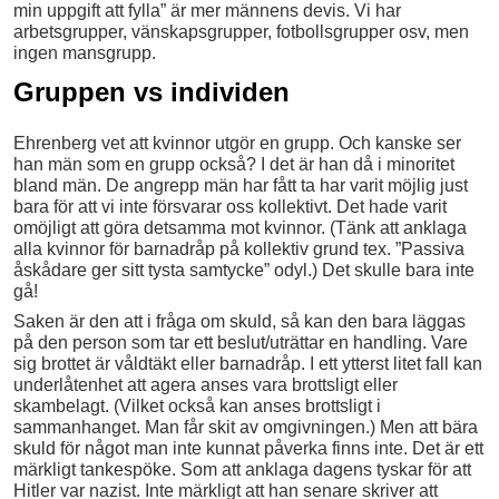
min uppgift att fylla” är mer männens devis. Vi har
arbetsgrupper, vänskapsgrupper, fotbollsgrupper osv, men
ingen mansgrupp.
Gruppen vs individen
Ehrenberg vet att kvinnor utgör en grupp. Och kanske ser
han män som en grupp också? I det är han då i minoritet
bland män. De angrepp män har fått ta har varit möjlig just
bara för att vi inte försvarar oss kollektivt. Det hade varit
omöjligt att göra detsamma mot kvinnor. (Tänk att anklaga
alla kvinnor för barnadråp på kollektiv grund tex. ”Passiva
åskådare ger sitt tysta samtycke” odyl.) Det skulle bara inte
gå!
Saken är den att i fråga om skuld, så kan den bara läggas
på den person som tar ett beslut/uträttar en handling. Vare
sig brottet är våldtäkt eller barnadråp. I ett ytterst litet fall kan
underlåtenhet att agera anses vara brottsligt eller
skambelagt. (Vilket också kan anses brottsligt i
sammanhanget. Man får skit av omgivningen.) Men att bära
skuld för något man inte kunnat påverka finns inte. Det är ett
märkligt tankespöke. Som att anklaga dagens tyskar för att
Hitler var nazist. Inte märkligt att han senare skriver att