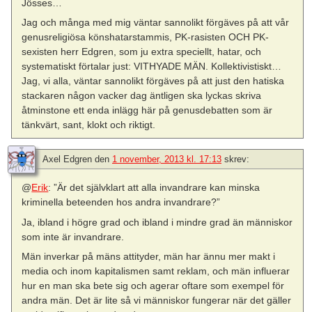
Jösses…
Jag och många med mig väntar sannolikt förgäves på att vår
genusreligiösa könshatarstammis, PK-rasisten OCH PK-
sexisten herr Edgren, som ju extra speciellt, hatar, och
systematiskt förtalar just: VITHYADE MÄN. Kollektivistiskt…
Jag, vi alla, väntar sannolikt förgäves på att just den hatiska
stackaren någon vacker dag äntligen ska lyckas skriva
åtminstone ett enda inlägg här på genusdebatten som är
tänkvärt, sant, klokt och riktigt.
Axel Edgren
den
1 november, 2013 kl. 17:13
skrev:
@
Erik
: ”Är det självklart att alla invandrare kan minska
kriminella beteenden hos andra invandrare?”
Ja, ibland i högre grad och ibland i mindre grad än människor
som inte är invandrare.
Män inverkar på mäns attityder, män har ännu mer makt i
media och inom kapitalismen samt reklam, och män influerar
hur en man ska bete sig och agerar oftare som exempel för
andra män. Det är lite så vi människor fungerar när det gäller