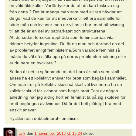
en våldtäktskultur. Varför tycker du att du kan friskriva dig
från detta ? Det är många män som med all rätt hävdar att
de gör vad de kan för att medverka till ett bra samhälle för
både män och kvinnor men de viftas ju bort med hänvisning
till att de är en del av patriarkatet och strukturerna.
Att du sedan försöker uppträda som feministernas vita
riddare betyder ingenting. Du är en man och därmed en del
av problemet enligt feministerna.Som varande feminist så
måste du väl då ställa upp på deras problemformulering eller
är du bara en hycklare ?
Sedan är det ju spännande att det bara är män som skall
anses ha ett kollektivt ansvar för brott som begås i samhället.
Om man tror på kollektiv skuld så skall väl kvinnorna ha en
kollektiv skuld för kvinnor som begår brott.Fast av någon
anledning har jag aldrig hört en feminist ta på sig skulden för
brott begångna av kvinnor. Då är det helt plötsligt bra med
enskilt ansvar.
Hyckleri och dubbelmoral=feminism.
Erik
den
1 november, 2013 kl. 15:24
skrev: