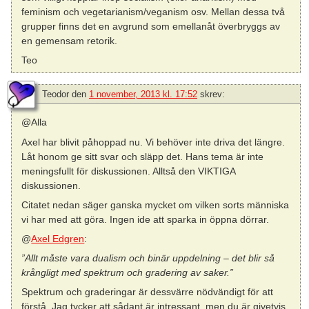
feminism och vegetarianism/veganism osv. Mellan dessa två
grupper finns det en avgrund som emellanåt överbryggs av
en gemensam retorik.
Teo
Teodor
den
1 november, 2013 kl. 17:52
skrev:
@Alla
Axel har blivit påhoppad nu. Vi behöver inte driva det längre.
Låt honom ge sitt svar och släpp det. Hans tema är inte
meningsfullt för diskussionen. Alltså den VIKTIGA
diskussionen.
Citatet nedan säger ganska mycket om vilken sorts människa
vi har med att göra. Ingen ide att sparka in öppna dörrar.
@
Axel Edgren
:
”Allt måste vara dualism och binär uppdelning – det blir så
krångligt med spektrum och gradering av saker.”
Spektrum och graderingar är dessvärre nödvändigt för att
förstå. Jag tycker att sådant är intressant, men du är givetvis