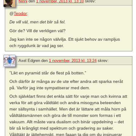
Ninni
den
1 november, 2013 kl. 13:10
skrev:
@
Teodor
:
De vill väl, men det blir så fel.
Gör de? Vill de verkligen väl?
Jag kan inte se någon välvilja. Ett sjukt behov av rampljus
och ryggdunk är vad jag ser.
Axel Edgren
den
1 november, 2013 kl. 13:24
skrev:
”Likt en pyramid står de flest på botten.”
Och därför är många av de ute efter andra att sparka neråt
på. Varför jag inte sympatiserar med dem.
Och självklart finns det enkla sätt för varje man och kvinna att
verka för att göra våldtäkt och andra misogyna beteenden
mer sällsynta i samhället. Men det är lättare att måla horn på
våldtäktsmännen och göra de till monster som formas i ett
vakuum. Allt måste vara dualism och binär uppdelning – det
blir så krångligt med spektrum och gradering av saker.
Våldtäkt är jättehemskt, men faaan ta dig om du insinuerar