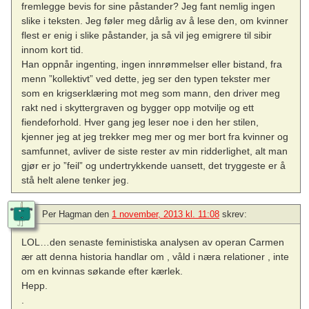
fremlegge bevis for sine påstander? Jeg fant nemlig ingen
slike i teksten. Jeg føler meg dårlig av å lese den, om kvinner
flest er enig i slike påstander, ja så vil jeg emigrere til sibir
innom kort tid.
Han oppnår ingenting, ingen innrømmelser eller bistand, fra
menn ”kollektivt” ved dette, jeg ser den typen tekster mer
som en krigserklæring mot meg som mann, den driver meg
rakt ned i skyttergraven og bygger opp motvilje og ett
fiendeforhold. Hver gang jeg leser noe i den her stilen,
kjenner jeg at jeg trekker meg mer og mer bort fra kvinner og
samfunnet, avliver de siste rester av min ridderlighet, alt man
gjør er jo ”feil” og undertrykkende uansett, det tryggeste er å
stå helt alene tenker jeg.
Per Hagman
den
1 november, 2013 kl. 11:08
skrev:
LOL…den senaste feministiska analysen av operan Carmen
ær att denna historia handlar om , våld i næra relationer , inte
om en kvinnas søkande efter kærlek.
Hepp.
.