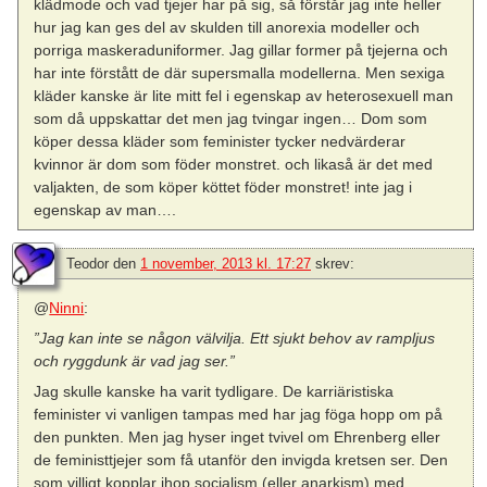
klädmode och vad tjejer har på sig, så förstår jag inte heller
hur jag kan ges del av skulden till anorexia modeller och
porriga maskeraduniformer. Jag gillar former på tjejerna och
har inte förstått de där supersmalla modellerna. Men sexiga
kläder kanske är lite mitt fel i egenskap av heterosexuell man
som då uppskattar det men jag tvingar ingen… Dom som
köper dessa kläder som feminister tycker nedvärderar
kvinnor är dom som föder monstret. och likaså är det med
valjakten, de som köper köttet föder monstret! inte jag i
egenskap av man….
Teodor
den
1 november, 2013 kl. 17:27
skrev:
@
Ninni
:
”Jag kan inte se någon välvilja. Ett sjukt behov av rampljus
och ryggdunk är vad jag ser.”
Jag skulle kanske ha varit tydligare. De karriäristiska
feminister vi vanligen tampas med har jag föga hopp om på
den punkten. Men jag hyser inget tvivel om Ehrenberg eller
de feministtjejer som få utanför den invigda kretsen ser. Den
som villigt kopplar ihop socialism (eller anarkism) med