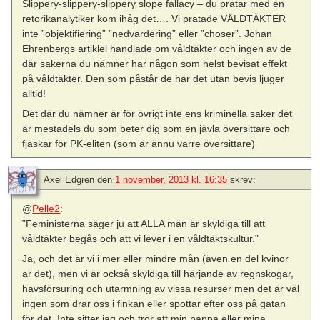
Slippery-slippery-slippery slope fallacy – du pratar med en
retorikanalytiker kom ihåg det…. Vi pratade VÅLDTÄKTER
inte ”objektifiering” ”nedvärdering” eller ”choser”. Johan
Ehrenbergs artiklel handlade om våldtäkter och ingen av de
där sakerna du nämner har någon som helst bevisat effekt
på våldtäkter. Den som påstår de har det utan bevis ljuger
alltid!
Det där du nämner är för övrigt inte ens kriminella saker det
är mestadels du som beter dig som en jävla översittare och
fjäskar för PK-eliten (som är ännu värre översittare)
Axel Edgren
den
1 november, 2013 kl. 16:35
skrev:
@
Pelle2
:
”Feministerna säger ju att ALLA män är skyldiga till att
våldtäkter begås och att vi lever i en våldtäktskultur.”
Ja, och det är vi i mer eller mindre mån (även en del kvinor
är det), men vi är också skyldiga till härjande av regnskogar,
havsförsuring och utarmning av vissa resurser men det är väl
ingen som drar oss i finkan eller spottar efter oss på gatan
för det. Inte sitter jag och tror att min pappa eller mina