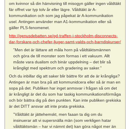
om kvinnor så din hänvisning till misogyn gäller ingen våldtäkt
fär offret var typ tolv år eller lägre. Våldtäkt är A-
kommunikation och som jag påpekat är A-kommunikation
usel. Antingen använder man A1-kommunikation eller så
gäller PLS-fenomenet.
http://genusdebatten.se/gd-traffen-i-stockholm-disconnects-
dar-forskare-och-chefer-ljuger-samt-valds-och-barndiskurser/
”Men det är lättare att måla horn på våldtäktsmännen
och göra de till monster som formas i ett vakuum. Allt
måste vara dualism och binär uppdelning – det blir så
krångligt med spektrum och gradering av saker.”
Och du inbillar dig att saker blir bättre för att de är krångliga?
Antingen är man bra på att kommunidcera eller så är man en
sopa på det. Publiken har inget anmsvar i frågan så om det
är krångligt är det du som har taskig kommunikationsförmåga
och bör bättra dig på den punkten. Kan inte publiken grekiska
är det DITT ansvar att inte prata grekiska.
”Våldtäkt är jättehemskt, men faaan ta dig om du
insinuerar att vi supersnälla män (som verkligen hatar
våldtäktsmän – har vi nämnt det) kan göra något mer än