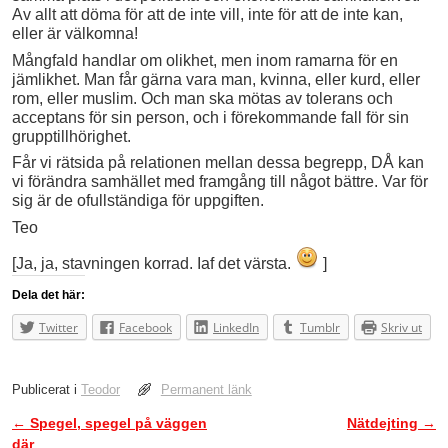
Av allt att döma för att de inte vill, inte för att de inte kan,
eller är välkomna!
Mångfald handlar om olikhet, men inom ramarna för en
jämlikhet. Man får gärna vara man, kvinna, eller kurd, eller
rom, eller muslim. Och man ska mötas av tolerans och
acceptans för sin person, och i förekommande fall för sin
grupptillhörighet.
Får vi rätsida på relationen mellan dessa begrepp, DÅ kan
vi förändra samhället med framgång till något bättre. Var för
sig är de ofullständiga för uppgiften.
Teo
[Ja, ja, stavningen korrad. Iaf det värsta.
]
Dela det här:
Twitter
Facebook
LinkedIn
Tumblr
Skriv ut
Publicerat i
Teodor
Permanent länk
←
Spegel, spegel på väggen
Nätdejting
→
Inläggsnavigering
där