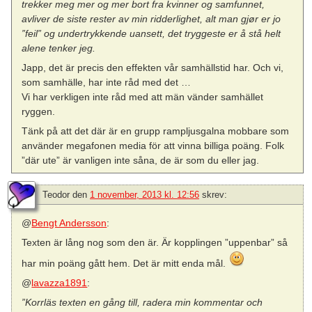
trekker meg mer og mer bort fra kvinner og samfunnet,
avliver de siste rester av min ridderlighet, alt man gjør er jo
”feil” og undertrykkende uansett, det tryggeste er å stå helt
alene tenker jeg.
Japp, det är precis den effekten vår samhällstid har. Och vi,
som samhälle, har inte råd med det …
Vi har verkligen inte råd med att män vänder samhället
ryggen.
Tänk på att det där är en grupp rampljusgalna mobbare som
använder megafonen media för att vinna billiga poäng. Folk
”där ute” är vanligen inte såna, de är som du eller jag.
Teodor
den
1 november, 2013 kl. 12:56
skrev:
@
Bengt Andersson
:
Texten är lång nog som den är. Är kopplingen ”uppenbar” så
har min poäng gått hem. Det är mitt enda mål.
@
lavazza1891
:
”Korrläs texten en gång till, radera min kommentar och