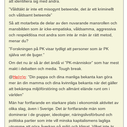
att identifiera sig med andra.
”Våldtäkt är inte ett misogynt beteende, det är ett kriminellt
och våldsamt beteende”
Så att motarbeta de delar av den nuvarande mansrollen och
mansbilden som är icke-empatiska, våldsamma, aggressiva
och respektlösa mot andra som inte är män är rätt metod,
menar du?
”Forskningen på PK visar tydligt att personer som är PK
själva vet de ljuger.”
Om det nu är så är det ändå vi ”PK-människor” som har mest
makt i debatten och media. Tough break.
@
He(rr)n
: ”Din pappa och dina manliga bekanta kan göra
mer än din mamma och dina kvinnliga bekanta när det gäller
att bekämpa miljöförstöring och allmänt elände runt om i
världen”
Män har fortfarande en starkare plats i ekonomisk aktivitet av
olika slag, även i Sverige. Det är fortfarande män som
dominerar i de grupper, ideologier, näringslivsförbund och
politiska partier som inte vill minska kapitalismens lagliga
utrymme att göra åverkan på miljö och klimat. Vilket inte är