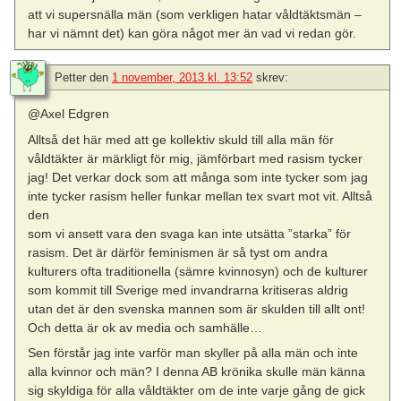
att vi supersnälla män (som verkligen hatar våldtäktsmän –
har vi nämnt det) kan göra något mer än vad vi redan gör.
Petter
den
1 november, 2013 kl. 13:52
skrev:
@Axel Edgren
Alltså det här med att ge kollektiv skuld till alla män för
våldtäkter är märkligt för mig, jämförbart med rasism tycker
jag! Det verkar dock som att många som inte tycker som jag
inte tycker rasism heller funkar mellan tex svart mot vit. Alltså
den
som vi ansett vara den svaga kan inte utsätta ”starka” för
rasism. Det är därför feminismen är så tyst om andra
kulturers ofta traditionella (sämre kvinnosyn) och de kulturer
som kommit till Sverige med invandrarna kritiseras aldrig
utan det är den svenska mannen som är skulden till allt ont!
Och detta är ok av media och samhälle…
Sen förstår jag inte varför man skyller på alla män och inte
alla kvinnor och män? I denna AB krönika skulle män känna
sig skyldiga för alla våldtäkter om de inte varje gång de gick