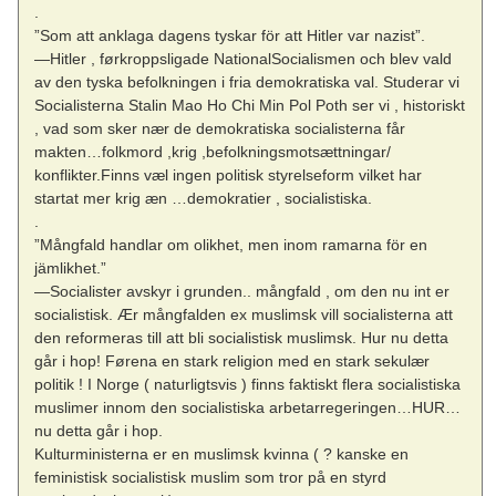
.
”Som att anklaga dagens tyskar för att Hitler var nazist”.
—Hitler , førkroppsligade NationalSocialismen och blev vald
av den tyska befolkningen i fria demokratiska val. Studerar vi
Socialisterna Stalin Mao Ho Chi Min Pol Poth ser vi , historiskt
, vad som sker nær de demokratiska socialisterna får
makten…folkmord ,krig ,befolkningsmotsættningar/
konflikter.Finns væl ingen politisk styrelseform vilket har
startat mer krig æn …demokratier , socialistiska.
.
”Mångfald handlar om olikhet, men inom ramarna för en
jämlikhet.”
—Socialister avskyr i grunden.. mångfald , om den nu int er
socialistisk. Ær mångfalden ex muslimsk vill socialisterna att
den reformeras till att bli socialistisk muslimsk. Hur nu detta
går i hop! Førena en stark religion med en stark sekulær
politik ! I Norge ( naturligtsvis ) finns faktiskt flera socialistiska
muslimer innom den socialistiska arbetarregeringen…HUR…
nu detta går i hop.
Kulturministerna er en muslimsk kvinna ( ? kanske en
feministisk socialistisk muslim som tror på en styrd