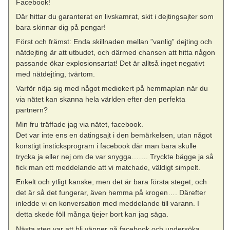
Facebook!
Där hittar du garanterat en livskamrat, skit i dejtingsajter som
bara skinnar dig på pengar!
Först och främst: Enda skillnaden mellan ”vanlig” dejting och
nätdejting är att utbudet, och därmed chansen att hitta någon
passande ökar explosionsartat! Det är alltså inget negativt
med nätdejting, tvärtom.
Varför nöja sig med något mediokert på hemmaplan när du
via nätet kan skanna hela världen efter den perfekta
partnern?
Min fru träffade jag via nätet, facebook.
Det var inte ens en datingsajt i den bemärkelsen, utan något
konstigt insticksprogram i facebook där man bara skulle
trycka ja eller nej om de var snygga……. Tryckte bägge ja så
fick man ett meddelande att vi matchade, väldigt simpelt.
Enkelt och ytligt kanske, men det är bara första steget, och
det är så det fungerar, även hemma på krogen…. Därefter
inledde vi en konversation med meddelande till varann. I
detta skede föll många tjejer bort kan jag säga.
Nästa steg var att bli vänner på facebook och undersöka