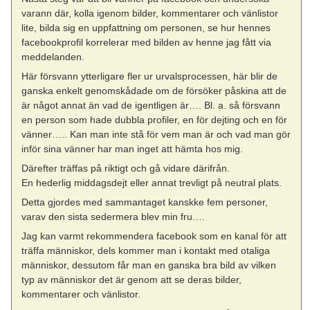
varann där, kolla igenom bilder, kommentarer och vänlistor
lite, bilda sig en uppfattning om personen, se hur hennes
facebookprofil korrelerar med bilden av henne jag fått via
meddelanden.
Här försvann ytterligare fler ur urvalsprocessen, här blir de
ganska enkelt genomskådade om de försöker påskina att de
är något annat än vad de igentligen är…. Bl. a. så försvann
en person som hade dubbla profiler, en för dejting och en för
vänner….. Kan man inte stå för vem man är och vad man gör
inför sina vänner har man inget att hämta hos mig.
Därefter träffas på riktigt och gå vidare därifrån.
En hederlig middagsdejt eller annat trevligt på neutral plats.
Detta gjordes med sammantaget kanskke fem personer,
varav den sista sedermera blev min fru….
Jag kan varmt rekommendera facebook som en kanal för att
träffa människor, dels kommer man i kontakt med otaliga
människor, dessutom får man en ganska bra bild av vilken
typ av människor det är genom att se deras bilder,
kommentarer och vänlistor.