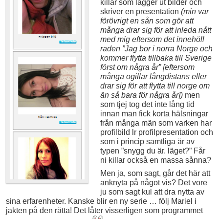
killar som lägger ut bilder och
skriver en presentation
(min var
förövrigt en sån som gör att
många drar sig för att inleda nått
med mig eftersom det innehöll
raden ”Jag bor i norra Norge och
kommer flytta tillbaka till Sverige
först om några år” [eftersom
många ogillar långdistans eller
drar sig för att flytta till norge om
än så bara för några år])
men
som tjej tog det inte lång tid
innan man fick korta hälsningar
från många män som varken har
profilbild lr profilpresentation och
som i princip samtliga är av
typen ”snygg du är. läget?” Får
ni killar också en massa sånna?
Men ja, som sagt, går det här att
anknyta på något vis? Det vore
ju som sagt kul att dra nytta av
sina erfarenheter. Kanske blir en ny serie … följ Mariel i
jakten på den rätta! Det låter visserligen som programmet