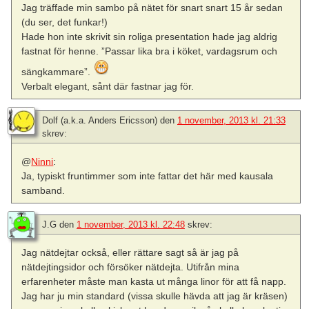
Jag träffade min sambo på nätet för snart snart 15 år sedan
(du ser, det funkar!)
Hade hon inte skrivit sin roliga presentation hade jag aldrig
fastnat för henne. ”Passar lika bra i köket, vardagsrum och
sängkammare”.
Verbalt elegant, sånt där fastnar jag för.
Dolf (a.k.a. Anders Ericsson)
den
1 november, 2013 kl. 21:33
skrev:
@
Ninni
:
Ja, typiskt fruntimmer som inte fattar det här med kausala
samband.
J.G
den
1 november, 2013 kl. 22:48
skrev:
Jag nätdejtar också, eller rättare sagt så är jag på
nätdejtingsidor och försöker nätdejta. Utifrån mina
erfarenheter måste man kasta ut många linor för att få napp.
Jag har ju min standard (vissa skulle hävda att jag är kräsen)