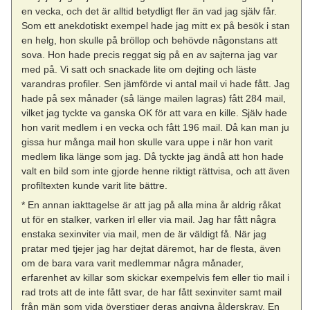
en vecka, och det är alltid betydligt fler än vad jag själv får.
Som ett anekdotiskt exempel hade jag mitt ex på besök i stan
en helg, hon skulle på bröllop och behövde någonstans att
sova. Hon hade precis reggat sig på en av sajterna jag var
med på. Vi satt och snackade lite om dejting och läste
varandras profiler. Sen jämförde vi antal mail vi hade fått. Jag
hade på sex månader (så länge mailen lagras) fått 284 mail,
vilket jag tyckte va ganska OK för att vara en kille. Själv hade
hon varit medlem i en vecka och fått 196 mail. Då kan man ju
gissa hur många mail hon skulle vara uppe i när hon varit
medlem lika länge som jag. Då tyckte jag ändå att hon hade
valt en bild som inte gjorde henne riktigt rättvisa, och att även
profiltexten kunde varit lite bättre.
* En annan iakttagelse är att jag på alla mina år aldrig råkat
ut för en stalker, varken irl eller via mail. Jag har fått några
enstaka sexinviter via mail, men de är väldigt få. När jag
pratar med tjejer jag har dejtat däremot, har de flesta, även
om de bara vara varit medlemmar några månader,
erfarenhet av killar som skickar exempelvis fem eller tio mail i
rad trots att de inte fått svar, de har fått sexinviter samt mail
från män som vida överstiger deras angivna ålderskrav. En