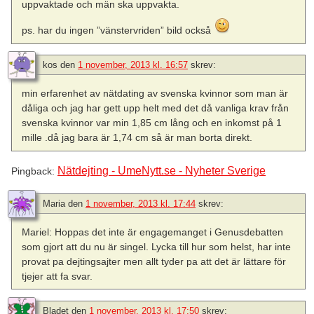
uppvaktade och män ska uppvakta.
ps. har du ingen ”vänstervriden” bild också
kos
den
1 november, 2013 kl. 16:57
skrev:
min erfarenhet av nätdating av svenska kvinnor som man är
dåliga och jag har gett upp helt med det då vanliga krav från
svenska kvinnor var min 1,85 cm lång och en inkomst på 1
mille .då jag bara är 1,74 cm så är man borta direkt.
Nätdejting - UmeNytt.se - Nyheter Sverige
Pingback:
Maria
den
1 november, 2013 kl. 17:44
skrev:
Mariel: Hoppas det inte är engagemanget i Genusdebatten
som gjort att du nu är singel. Lycka till hur som helst, har inte
provat pa dejtingsajter men allt tyder pa att det är lättare för
tjejer att fa svar.
Bladet
den
1 november, 2013 kl. 17:50
skrev: