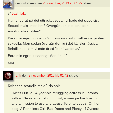
Genusföljaren
den
2 november, 2013 kl. 01:22
skrev:
@
Bashflak
:
Har funderat på det uttrycket sedan vi hade det uppe sist!
Sexuell makt, men hm? Övergår den inte fort i den
emotionella makten?
Bara min egen fundering? Eftersom visst initialt är det ju den
sexuella. Men sedan övergår den ju i det känslomässiga
förhållande som vi män är så ”behövande av”
Bara min egen fundering. Men ändå?
MVH
Erik
den
2 november, 2013 kl. 01:42
skrev:
Kvinnans sexuella makt? No shit!
”Meet Erin, a 24-year-old struggling actress in Toronto
with a 48-restaurant-long hit list, a meagre bank account
and a mission to use and abuse Toronto dudes. On her
blog, A Penniless Girl, Bad Dates and Plenty of Oysters,