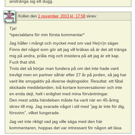
anstränga sig ett dugg.
Kollen
den
1 november, 2013 kl. 17:58
skrev:
Tja!
*specialdans för min första kommentar*
Jag håller i mångt och mycket med om vad He(rr)n säger.
Finns det något som gör att jag vill kräkas så är det att tränga
mig på andra, pråla mig och insistera på att jag är ett kap.
Fuck that shit.
Trots det så börjar man fundera på om det inte hade varit
trevligt men en partner såhär efter 27 år på jorden, så jag har
varit lite smygaktiv på diverse dejtingsidor. Resultat: ett fåtal
skickade meddelanden, två kortare konversationer och inte
en enda dejt, helt i enlighet med mina förväntningar.
Den mest udda händelsen måste ha varit när en 45-åring
skrev till mig. Jag svarade något i stil med ”jag är inte för dig,
försvinn”, vilket fungerade.
Jag vet inte riktigt vad jag ville säga med den här
kommentaren, hoppas det var intressant för någon att läsa.