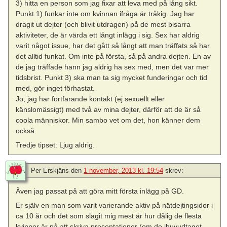
3) hitta en person som jag fixar att leva med på lång sikt.
Punkt 1) funkar inte om kvinnan ifråga är tråkig. Jag har
dragit ut dejter (och blivit utdragen) på de mest bisarra
aktiviteter, de är värda ett långt inlägg i sig. Sex har aldrig
varit något issue, har det gått så långt att man träffats så har
det alltid funkat. Om inte på första, så på andra dejten. En av
de jag träffade hann jag aldrig ha sex med, men det var mer
tidsbrist. Punkt 3) ska man ta sig mycket funderingar och tid
med, gör inget förhastat.
Jo, jag har fortfarande kontakt (ej sexuellt eller
känslomässigt) med två av mina dejter, därför att de är så
coola människor. Min sambo vet om det, hon känner dem
också.
Tredje tipset: Ljug aldrig.
Per Erskjäns
den
1 november, 2013 kl. 19:54
skrev:
Även jag passat på att göra mitt första inlägg på GD.
Er själv en man som varit varierande aktiv på nätdejtingsidor i
ca 10 år och det som slagit mig mest är hur dålig de flesta
kvinnor är på att skriva presentationer (om de ihuvudtaget