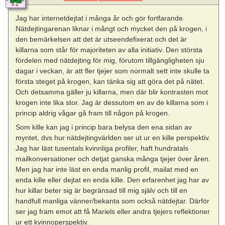
Jag har internetdejtat i många år och gör fortfarande.
Nätdejtingarenan liknar i mångt och mycket den på krogen, i
den bemärkelsen att det är utseendefixerat och det är
killarna som står för majoriteten av alla initiativ. Den största
fördelen med nätdejting för mig, förutom tillgängligheten sju
dagar i veckan, är att fler tjejer som normalt sett inte skulle ta
första steget på krogen, kan tänka sig att göra det på nätet.
Och detsamma gäller ju killarna, men där blir kontrasten mot
krogen inte lika stor. Jag är dessutom en av de killarna som i
princip aldrig vågar gå fram till någon på krogen.
Som kille kan jag i princip bara belysa den ena sidan av
myntet, dvs hur nätdejtingvärlden ser ut ur en kille perspektiv.
Jag har läst tusentals kvinnliga profiler, haft hundratals
mailkonversationer och detjat ganska många tjejer över åren.
Men jag har inte läst en enda manlig profil, mailat med en
enda kille eller dejtat en enda kille. Den erfarenhet jag har av
hur killar beter sig är begränsad till mig själv och till en
handfull manliga vänner/bekanta som också nätdejtar. Därför
ser jag fram emot att få Mariels eller andra tjejers reflektioner
ur ett kvinnoperspektiv.