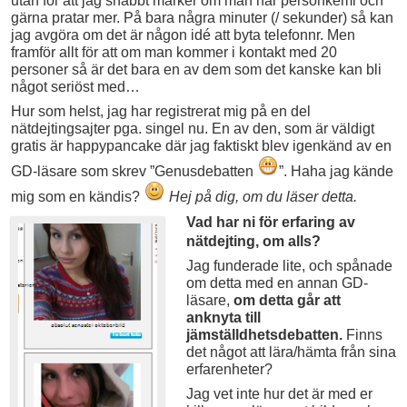
utan för att jag snabbt märker om man har personkemi och
gärna pratar mer. På bara några minuter (/ sekunder) så kan
jag avgöra om det är någon idé att byta telefonnr. Men
framför allt för att om man kommer i kontakt med 20
personer så är det bara en av dem som det kanske kan bli
något seriöst med…
Hur som helst, jag har registrerat mig på en del
nätdejtingsajter pga. singel nu. En av den, som är väldigt
gratis är happypancake där jag faktiskt blev igenkänd av en
GD-läsare som skrev ”Genusdebatten
”. Haha jag kände
mig som en kändis?
Hej på dig, om du läser detta.
Vad ha
r ni för er
faring av
nätdejting, om alls?
Jag funderade lite, och spånade
om detta med en annan GD-
läsare,
om detta går att
anknyta till
jämställdhetsdebatten.
Finns
det något att lära/hämta från sina
erfarenheter?
Jag vet inte hur det är med er