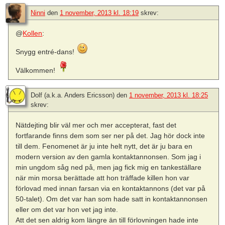
Ninni
den
1 november, 2013 kl. 18:19
skrev:
@
Kollen
:
Snygg entré-dans!
Välkommen!
Dolf (a.k.a. Anders Ericsson)
den
1 november, 2013 kl. 18:25
skrev:
Nätdejting blir väl mer och mer accepterat, fast det
fortfarande finns dem som ser ner på det. Jag hör dock inte
till dem. Fenomenet är ju inte helt nytt, det är ju bara en
modern version av den gamla kontaktannonsen. Som jag i
min ungdom såg ned på, men jag fick mig en tankeställare
när min morsa berättade att hon träffade killen hon var
förlovad med innan farsan via en kontaktannons (det var på
50-talet). Om det var han som hade satt in kontaktannonsen
eller om det var hon vet jag inte.
Att det sen aldrig kom längre än till förlovningen hade inte