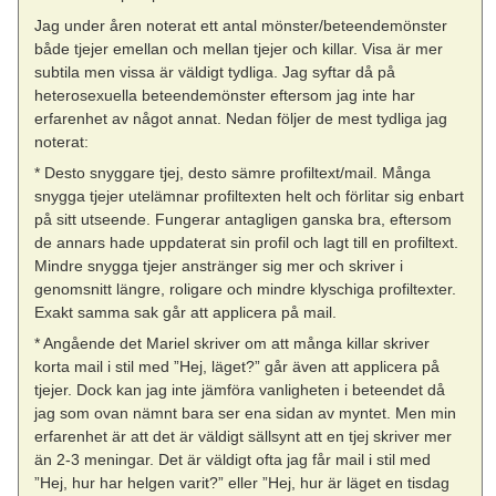
Jag under åren noterat ett antal mönster/beteendemönster
både tjejer emellan och mellan tjejer och killar. Visa är mer
subtila men vissa är väldigt tydliga. Jag syftar då på
heterosexuella beteendemönster eftersom jag inte har
erfarenhet av något annat. Nedan följer de mest tydliga jag
noterat:
* Desto snyggare tjej, desto sämre profiltext/mail. Många
snygga tjejer utelämnar profiltexten helt och förlitar sig enbart
på sitt utseende. Fungerar antagligen ganska bra, eftersom
de annars hade uppdaterat sin profil och lagt till en profiltext.
Mindre snygga tjejer anstränger sig mer och skriver i
genomsnitt längre, roligare och mindre klyschiga profiltexter.
Exakt samma sak går att applicera på mail.
* Angående det Mariel skriver om att många killar skriver
korta mail i stil med ”Hej, läget?” går även att applicera på
tjejer. Dock kan jag inte jämföra vanligheten i beteendet då
jag som ovan nämnt bara ser ena sidan av myntet. Men min
erfarenhet är att det är väldigt sällsynt att en tjej skriver mer
än 2-3 meningar. Det är väldigt ofta jag får mail i stil med
”Hej, hur har helgen varit?” eller ”Hej, hur är läget en tisdag