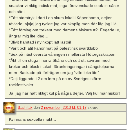
snackar vi riktig indisk mat, inga försvenskade cook-in-såser
och sånt.
*Fått storstryk i dart i en skum lokal i Köpenhamn, dejten
tävlade, ajajaj jag tyckte jag var skaplig men där låg jag i lä.
*Fått förslag om trekant med damens älskare #2. Fegade ur,
ångrar mig lite idag…
*Blivit hämtad i nyinköpt lätt lastbil
*Varit och ätit kanonmat på palestinsk svartklubb
*Sex på näst översta våningen i mellersta Hötorgsskrapan
*Åkt till en stuga i norra Skåne och sett ett sovrum med
krokar och block i taket, förankringsringar i sängstolparna
m.m. Backade på förfrågan om jag ”ville leka lite”.
*Dejt liggande i 2 dm lera på en av Sveriges större
rockfestivaler.
Ja, jag har haft riktigt kul på några dejter. Välj kul människor!
Bashflak
den
2 november, 2013 kl. 01:17
skrev:
Kvinnans sexuella makt…