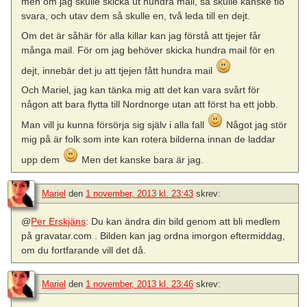
men om jag skulle skicka ut hundra mail, så skulle kanske tio
svara, och utav dem så skulle en, två leda till en dejt.
Om det är såhär för alla killar kan jag förstå att tjejer får
många mail. För om jag behöver skicka hundra mail för en
dejt, innebär det ju att tjejen fått hundra mail
Och Mariel, jag kan tänka mig att det kan vara svårt för
någon att bara flytta till Nordnorge utan att först ha ett jobb.
Man vill ju kunna försörja sig själv i alla fall
Något jag stör
mig på är folk som inte kan rotera bilderna innan de laddar
upp dem
Men det kanske bara är jag.
Mariel
den
1 november, 2013 kl. 23:43
skrev:
@
Per Erskjäns
: Du kan ändra din bild genom att bli medlem
på gravatar.com . Bilden kan jag ordna imorgon eftermiddag,
om du fortfarande vill det då.
Mariel
den
1 november, 2013 kl. 23:46
skrev: