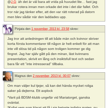
@
J.G
: äh det är väl bara att vrida på huvudet lite… fast jag
brukar rotera innan men orkade det inte i det där fallet. Och
tror när jag tänker efter, att den var rätt roterad på datorn
men blev sådär när den laddades upp.
Pinjata
den
1 november, 2013 kl. 23:58
skrev:
Jag tror att anledningen till att både män och kvinnor skriver
korta första kommentarer till någon är helt enkelt för att man
inte vill slösa tid på någon som troligen kommer ge dig
fingret. Jag har själv gått på den minan, läst kvinnans
presentation, skrivit en lång och insiktsfull text och sedan
bara får ett ”inte intresserad” tillbaka.
Magnus
den
2 november, 2013 kl. 00:07
skrev:
Om man väljer kul tjejer, så kan det hända mycket roliga
saker på dejterna. Ett axplock
*Varit på BDSM-klubb ungefär vid Mariatorget, ganska
oväntat.
*Kollat vem som klarat att få i sig hetaste indiska maten, nu