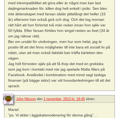
med inkompatibilitet att göra eller är något man kan last
dejtingmarknaden för, killen dog helt enkelt i polio. Sen blev
inte äktenskapet med farsan sådär jättelångt det heller (15
år) eftersom han också gick och dog. Och det tog morsan
rätt hårt att hon förlortat två män redan innan hon själv var
50 fyllda. Efter farsan förblev hon singel resten av livet (34 år
om jag räknar rätt).
Ber om ursäkt för utvikningen, men hur som helst, jag är
positiv till att det finns möjligheter till inte bara ett socialt liv på
nätet, utan att man också faktiskt kan träffa kärleken den
vägen.
Jag höll förresten själv på att få ihop det med en grekiska
som jag kom i kontakt med när jag spelade Mafia Wars på
Facebook. Avståndet i kombination med minst sagt taskiga
finanser (på bägge sidor) var väl huvudanledningen till att det
sprack.
John Nilsson
den
1 november, 2013 kl. 18:45
skrev:
Mariel:
”ps. Vi skiter i äggskalsmoderering för denna gång”…