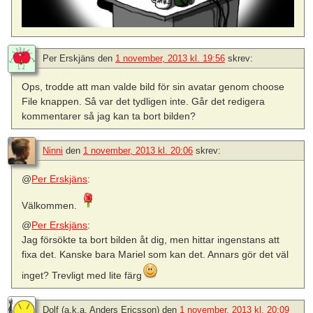
Per Erskjäns
den
1 november, 2013 kl. 19:56
skrev:
Ops, trodde att man valde bild för sin avatar genom choose
File knappen. Så var det tydligen inte. Går det redigera
kommentarer så jag kan ta bort bilden?
Ninni
den
1 november, 2013 kl. 20:06
skrev:
@
Per Erskjäns
:
Välkommen.
@
Per Erskjäns
:
Jag försökte ta bort bilden åt dig, men hittar ingenstans att
fixa det. Kanske bara Mariel som kan det. Annars gör det väl
inget? Trevligt med lite färg
Dolf (a.k.a. Anders Ericsson)
den
1 november, 2013 kl. 20:09