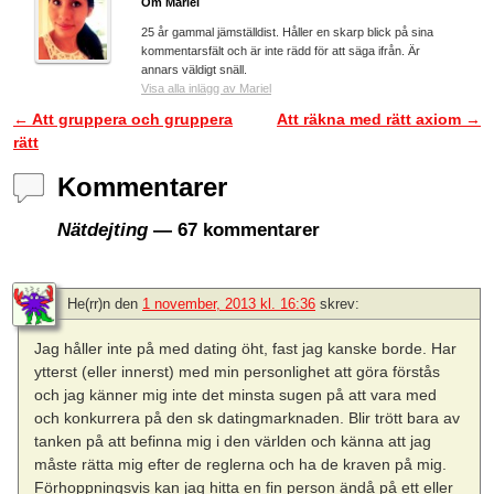
Om Mariel
25 år gammal jämställdist. Håller en skarp blick på sina
kommentarsfält och är inte rädd för att säga ifrån. Är
annars väldigt snäll.
Visa alla inlägg av Mariel
←
Att gruppera och gruppera
Att räkna med rätt axiom
→
Inläggsnavigering
rätt
Kommentarer
Nätdejting
— 67 kommentarer
He(rr)n
den
1 november, 2013 kl. 16:36
skrev:
Jag håller inte på med dating öht, fast jag kanske borde. Har
ytterst (eller innerst) med min personlighet att göra förstås
och jag känner mig inte det minsta sugen på att vara med
och konkurrera på den sk datingmarknaden. Blir trött bara av
tanken på att befinna mig i den världen och känna att jag
måste rätta mig efter de reglerna och ha de kraven på mig.
Förhoppningsvis kan jag hitta en fin person ändå på ett eller