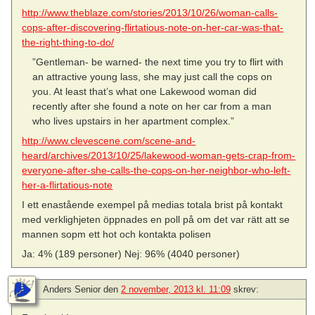
http://www.theblaze.com/stories/2013/10/26/woman-calls-
cops-after-discovering-flirtatious-note-on-her-car-was-that-
the-right-thing-to-do/
”Gentleman- be warned- the next time you try to flirt with
an attractive young lass, she may just call the cops on
you. At least that’s what one Lakewood woman did
recently after she found a note on her car from a man
who lives upstairs in her apartment complex.”
http://www.clevescene.com/scene-and-
heard/archives/2013/10/25/lakewood-woman-gets-crap-from-
everyone-after-she-calls-the-cops-on-her-neighbor-who-left-
her-a-flirtatious-note
I ett enastående exempel på medias totala brist på kontakt
med verklighjeten öppnades en poll på om det var rätt att se
mannen sopm ett hot och kontakta polisen
Ja: 4% (189 personer) Nej: 96% (4040 personer)
Anders Senior
den
2 november, 2013 kl. 11:09
skrev: