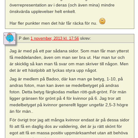
överrepresentation av i deras (och även mina) mindre
önskvärda upplevelser helt enkelt.
Har fler punkter men det här får räcka för nu.
P
den
1 november, 2013 kl. 17:56
skrev:
Jag är med på ett par sådana sidor. Som man får man ytterst
få meddelanden, även om man ser bra ut. Har man tur och
är skicklig så kan man få svar om man skriver till någon. Men
det är ett hästjobb att lyckas styra upp något.
Jag är medlem på Badoo, där kan man ge betyg, 1-10, på
andras foton, man kan även se medelbetyget på andras
foton. Detta betyg färgkodas mellan rött-gult-grönt. För män
ligger gränsen för grönt på 4 för kvinnor på 6. Jag tror att
medelbetyget på kvinnor generellt ligger ungefär 2,5-3 högre
än för män..
För övrigt tror jag att många kvinnor endast är på dessa sidor
fö att få en daglig dos av validering, det är ju rätt skönt för
egot att få en massa positiv uppmärksamhet utan att behöva