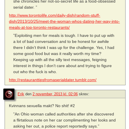
she chronicles her not-so-secret life as a food-obsessed
serial dater. ”
http://www.torontolife.com/daily-dish/random-stuff-
dish/2013/10/25/meet-the-woman-whos-dating-her-way-into-
meals-at-top-toronto-restaurants/
”Exploiting men for meals is tough. I have to put up with
a lot of bad conversation and to be honest for awhile
there I didn’t think I was up for the challenge. Yes, I had
some good food but was it really worth my time?
Keeping up with all the silly text messages, feigning
interest in things I don’t care about and trying to figure
out who the fuck is who.
http://restauranttipsfromaserialdater.tumblr.com/
Erik
den
2 november, 2013 kl. 02:06
skrev:
Kvinnans sexuella makt? No shit! #2
”An Ohio woman called authorities after she discovered
a flirtatious note on her car complimenting her looks and
asking her out, a police report reportedly says.”