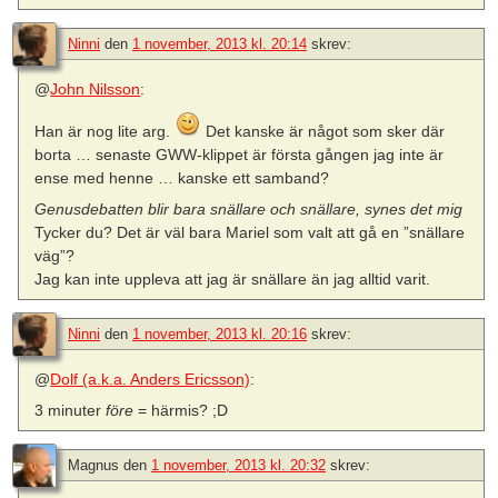
Ninni
den
1 november, 2013 kl. 20:14
skrev:
@
John Nilsson
:
Han är nog lite arg.
Det kanske är något som sker där
borta … senaste GWW-klippet är första gången jag inte är
ense med henne … kanske ett samband?
Genusdebatten blir bara snällare och snällare, synes det mig
Tycker du? Det är väl bara Mariel som valt att gå en ”snällare
väg”?
Jag kan inte uppleva att jag är snällare än jag alltid varit.
Ninni
den
1 november, 2013 kl. 20:16
skrev:
@
Dolf (a.k.a. Anders Ericsson)
:
3 minuter
före
= härmis? ;D
Magnus
den
1 november, 2013 kl. 20:32
skrev: