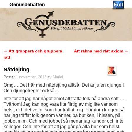
Genusdebatten
Hoppa till huvudinnehåll
Hoppa till sekundärt innehåll
←
Att gruppera och gruppera
Att räkna med rätt axiom
→
Inläggsnavigering
rätt
Nätdejting
Postat
1 november, 2013
av
Mariel
Omg… Det här med nätdejting alltså. Det är ju en djungel!
Och djungelregler också…
Inte för att jag har något emot att träffa folk på andra sätt ….
Tvärtom! Jag kan nog vara lite flirtig av mig lite var som
helst, och det vet ni som har träffat mig. Förutom krogen så
har jag träffat folk genom vänner, på butiken, i hissen, på
jobbet m.m. Och med jobbet så menar jag kunder och inte
kollegor! Och inte för att att jag går på alla hur som helst