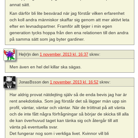
annat sätt.
Kan därför bli lite besvärad när jag förstår vilken erfarenhet
och koll andra människor skaffar sig genom att mer aktivt leta
efter en levnadspartner. Framför allt tjejer i min egen
generation tycks hoppa från den ena relationen till den andra
på samma sätt som jag byter gardiner.
He(rr)n
den
1 november, 2013 kl. 16:37
skrev:
Men även en hel del killar ska sägas.
JonasBsson
den
1 november, 2013 kl. 16:52
skrev:
Har aldrig provat nätdejting själv så de enda bevis jag har är
rent anekdotiska. Som jag förstår det så lägger män upp sin
profil, väntar, väntar och väntar. När de tröttnat på att vänta
och de inte fått några förfrågningar så börjar de skicka till alla
de kan överhuvud taget kan tänka sig och återgår till att
vänta på eventuella svar.
Det fungerar nog som i verkliga livet. Kvinnor vill bli