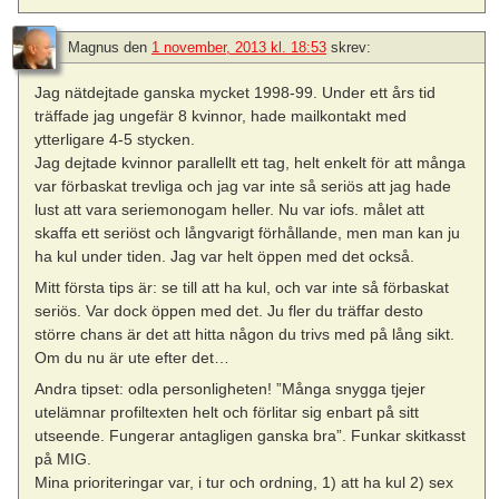
Magnus
den
1 november, 2013 kl. 18:53
skrev:
Jag nätdejtade ganska mycket 1998-99. Under ett års tid
träffade jag ungefär 8 kvinnor, hade mailkontakt med
ytterligare 4-5 stycken.
Jag dejtade kvinnor parallellt ett tag, helt enkelt för att många
var förbaskat trevliga och jag var inte så seriös att jag hade
lust att vara seriemonogam heller. Nu var iofs. målet att
skaffa ett seriöst och långvarigt förhållande, men man kan ju
ha kul under tiden. Jag var helt öppen med det också.
Mitt första tips är: se till att ha kul, och var inte så förbaskat
seriös. Var dock öppen med det. Ju fler du träffar desto
större chans är det att hitta någon du trivs med på lång sikt.
Om du nu är ute efter det…
Andra tipset: odla personligheten! ”Många snygga tjejer
utelämnar profiltexten helt och förlitar sig enbart på sitt
utseende. Fungerar antagligen ganska bra”. Funkar skitkasst
på MIG.
Mina prioriteringar var, i tur och ordning, 1) att ha kul 2) sex