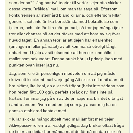
som denna?”. Jag har två teorier till varför tjejer ofta skickar
dessa korta, ”tråkiga” mail, om man får säga så. Eftersom
konkurrensen är stenhård bland killarna, och eftersom killar
generellt sett inte är lika bortskämda med bekräftelse som
tjejerna, och inte får lika många mail, så tror jag många tjejer
tror eller chansar på att det räcker med att höra av sig över
huvud taget. En annan teori är att tjejen har erfarenhet
(antingen irl eller på nätet) av att komma så otroligt långt
enbart med hjälp av sitt utseende att hon ser innehållet i
mailet som sekundärt. Denna punkt hör ju i princip ihop med
punkten ovan inser jag nu.
Jag, som kille är personligen medveten om att jag måste
skriva ett klockrent mail varje gång Att skicka ett mail utan ett
bra skämt, lite ironi, en eller två frågor (helst inte sådana som
hon redan fått 100 ggr), perfekt språk osv, finns inte på
kartan. Tummar jag på en av de principerna, blir det ofta tyst
i andra änden, även med en tjej som jag anser mig ha en
ganska etablerad kontakt med.
* Killar skickar mångdubbelt med mail jämfört med tjejer.
Aktiv/passiv-rollerna är väldigt tydliga. Jag brukar oftast fråga
de tjejer jag dejtar hur många mail de får på en dag eller på