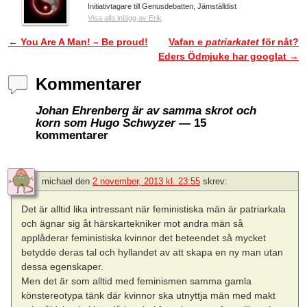
Initiativtagare till Genusdebatten, Jämställdist
Visa alla inlägg av Erik
←
You Are A Man! – Be proud!
Vafan e
patriarkatet
för nåt?
Inläggsnavigering
Eders Ödmjuke har googlat
→
Kommentarer
Johan Ehrenberg är av samma skrot och
korn som Hugo Schwyzer
— 15
kommentarer
michael
den
2 november, 2013 kl. 23:55
skrev:
Det är alltid lika intressant när feministiska män är patriarkala
och ägnar sig åt härskartekniker mot andra män så
applåderar feministiska kvinnor det beteendet så mycket
betydde deras tal och hyllandet av att skapa en ny man utan
dessa egenskaper.
Men det är som alltid med feminismen samma gamla
könstereotypa tänk där kvinnor ska utnyttja män med makt