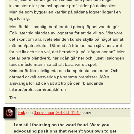
inkomster eller photoshoppade profilbilder på datingsiter.
Men de som bygger en karriär på sådana lögner ligger i en
liga för sig.
Men ändå… samtigt berättar de i princip öppet vad de gör.
Folk låter sig bländas av lögnerna för att de
vill
tro. Vist vore
det skönt om alla livets elenden kunde skylla på något annat,
männen/patriarkatet. Därmed så fråntas man själv ansvaret
för sitt liv och sina val, det berodde ju på ”någon annan”. Men
det är bara bländverk, när ridån går ner och ljuset i salongen
tänds måste man inse att allt bara var ett spel.
Kvinnor är lika intelligenta och kompetenta som män. Och
därmed också ansvariga på samma premisser. ÄVen
ansvariga för att de valt att tro på den ”bländande
talaren/prefessorn/redaktören.
Teo
Erik
den
3 november, 2013 kl. 11:49
skrev:
I am still focusing on the word fraud. Were you
advocating positions that weren’t your own to get