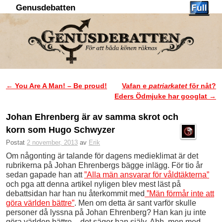
Genusdebatten
Hoppa till huvudinnehåll
Hoppa till sekundärt innehåll
←
You Are A Man! – Be proud!
Vafan e
patriarkatet
för nåt?
Inläggsnavigering
Eders Ödmjuke har googlat
→
Johan Ehrenberg är av samma skrot och
korn som Hugo Schwyzer
Postat
2 november, 2013
av
Erik
Om någonting är talande för dagens medieklimat är det
rubrikerna på Johan Ehrenbergs bägge inlägg. För tio år
sedan gapade han att
”Alla män ansvarar för våldtäkterna”
och pga att denna artikel nyligen blev mest läst på
debattsidan har han nu återkommit med
”Män förmår inte att
göra världen bättre”
. Men om detta är sant varför skulle
personer då lyssna på Johan Ehrenberg? Han kan ju inte
göra världen bättre – det säger han själv. Ahh, men med