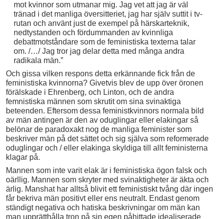
mot kvinnor som utmanar mig. Jag vet att jag är väl
tränad i det manliga översitteriet, jag har själv suttit i tv-
rutan och använt just de exempel på härskarteknik,
nedtystanden och fördummanden av kvinnliga
debattmotståndare som de feministiska texterna talar
om. /…/ Jag tror jag delar detta med många andra
radikala män.”
Och gissa vilken respons detta erkännande fick från de
feministiska kvinnorna? Givetvis blev de upp över öronen
förälskade i Ehrenberg, och Linton, och de andra
femnistiska männen som skrutit om sina svinaktiga
beteenden. Eftersom dessa feministkvinnors normala bild
av män antingen är den av oduglingar eller elakingar så
belönar de paradoxakt nog de manliga feminister som
beskriver män på det sättet och sig själva som reformerade
oduglingar och / eller elakinga skyldiga till allt feministerna
klagar på.
Mannen som inte varit elak är i feministiska ögon falsk och
oärllig. Mannen som skryter med svinaktigheter är äkta och
ärlig. Manshat har alltså blivit ett feministiskt tvång där ingen
får bekriva män positivt eller ens neutralt. Endast genom
ständigt negativa och hatiska beskrivningar om män kan
man upprätthålla tron på sin egen påhittade idealiserade