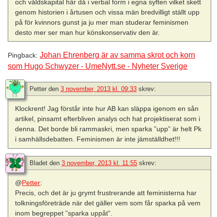
och våldskapital här då i verbal form i egna syften vilket skett
genom historien i årtusen och vissa män bredvilligt ställt upp
på för kvinnors gunst ja ju mer man studerar feminismen
desto mer ser man hur könskonservativ den är.
Johan Ehrenberg är av samma skrot och korn
Pingback:
som Hugo Schwyzer - UmeNytt.se - Nyheter Sverige
Petter
den
3 november, 2013 kl. 09:33
skrev:
Klockrent! Jag förstår inte hur AB kan släppa igenom en sån
artikel, pinsamt efterbliven analys och hat projektiserat som i
denna. Det borde bli rammaskri, men sparka ”upp” är helt Pk
i samhällsdebatten. Feminismen är inte jämställdhet!!!
Bladet
den
3 november, 2013 kl. 11:55
skrev:
@
Petter
:
Precis, och det är ju grymt frustrerande att feministerna har
tolkningsföreträde när det gäller vem som får sparka på vem
inom begreppet ”sparka uppåt”.