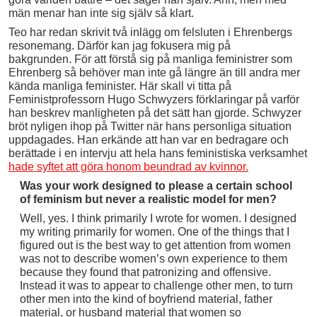
män menar han inte sig själv så klart.
Teo har redan skrivit två inlägg om felsluten i Ehrenbergs
resonemang. Därför kan jag fokusera mig på
bakgrunden. För att förstå sig på manliga feministrer som
Ehrenberg så behöver man inte gå längre än till andra mer
kända manliga feminister. Här skall vi titta på
Feministprofessorn Hugo Schwyzers förklaringar på varför
han beskrev manligheten på det sätt han gjorde. Schwyzer
bröt nyligen ihop på Twitter när hans personliga situation
uppdagades. Han erkände att han var en bedragare och
berättade i en intervju att hela hans feministiska verksamhet
hade syftet att göra honom beundrad av kvinnor.
Was your work designed to please a certain school
of feminism but never a realistic model for men?
Well, yes. I think primarily I wrote for women. I designed
my writing primarily for women. One of the things that I
figured out is the best way to get attention from women
was not to describe women’s own experience to them
because they found that patronizing and offensive.
Instead it was to appear to challenge other men, to turn
other men into the kind of boyfriend material, father
material, or husband material that women so