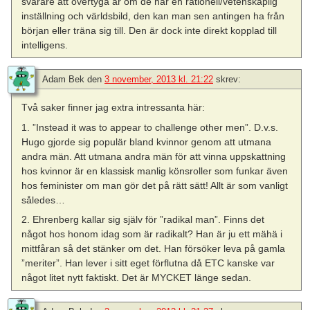
svårare att övertyga är om de har en rationell/vetenskaplig
inställning och världsbild, den kan man sen antingen ha från
början eller träna sig till. Den är dock inte direkt kopplad till
intelligens.
Adam Bek
den
3 november, 2013 kl. 21:22
skrev:
Två saker finner jag extra intressanta här:
1. ”Instead it was to appear to challenge other men”. D.v.s.
Hugo gjorde sig populär bland kvinnor genom att utmana
andra män. Att utmana andra män för att vinna uppskattning
hos kvinnor är en klassisk manlig könsroller som funkar även
hos feminister om man gör det på rätt sätt! Allt är som vanligt
således…
2. Ehrenberg kallar sig själv för ”radikal man”. Finns det
något hos honom idag som är radikalt? Han är ju ett mähä i
mittfåran så det stänker om det. Han försöker leva på gamla
”meriter”. Han lever i sitt eget förflutna då ETC kanske var
något litet nytt faktiskt. Det är MYCKET länge sedan.