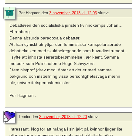
Per Hagman
den
3 november, 2013 kl. 12:06
skrev:
Debattøren den socialistiska juristen kvinnokamps Johan…
Ehrenberg.
Denna absurda paradoxala debattør.
Att han cyniskt utnyttjar den feministiska kønspolariserade
debattekniken med skuldbelæggande som huvudinstrument ,
i syfte att inhøsta særartsberømmelse , ær kænt. Samma
metodik som Polischefen o Hugo Schwyzers
( feministprof )drev med. Antar att det er med samma
bakgrund och instællning vissa personlighetssvaga mænn
blir, universitetsgenusfeminister.
.
Per Hagman .
.
Teodor
den
3 november, 2013 kl. 12:20
skrev:
Intressant. Nog för att många i sin jakt på kvinnor ljuger lite
eller justerar sanningen en smula med påhittade höga