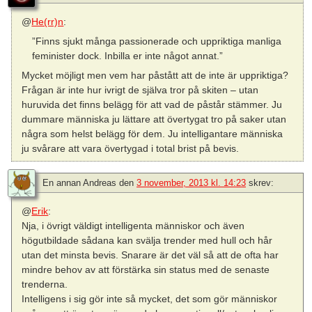
@
He(rr)n
:
”Finns sjukt många passionerade och uppriktiga manliga
feminister dock. Inbilla er inte något annat.”
Mycket möjligt men vem har påstått att de inte är uppriktiga?
Frågan är inte hur ivrigt de själva tror på skiten – utan
huruvida det finns belägg för att vad de påstår stämmer. Ju
dummare människa ju lättare att övertygat tro på saker utan
några som helst belägg för dem. Ju intelligantare människa
ju svårare att vara övertygad i total brist på bevis.
En annan Andreas
den
3 november, 2013 kl. 14:23
skrev:
@
Erik
:
Nja, i övrigt väldigt intelligenta människor och även
högutbildade sådana kan svälja trender med hull och hår
utan det minsta bevis. Snarare är det väl så att de ofta har
mindre behov av att förstärka sin status med de senaste
trenderna.
Intelligens i sig gör inte så mycket, det som gör människor