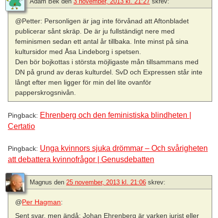
Adam Bek
den
3 november, 2013 kl. 21:27
skrev:
@Petter: Personligen är jag inte förvånad att Aftonbladet
publicerar sånt skräp. De är ju fullständigt nere med
feminismen sedan ett antal år tillbaka. Inte minst på sina
kultursidor med Åsa Lindeborg i spetsen.
Den bör bojkottas i största möjligaste mån tillsammans med
DN på grund av deras kulturdel. SvD och Expressen står inte
långt efter men ligger för min del lite ovanför
papperskrogsnivån.
Ehrenberg och den feministiska blindheten |
Pingback:
Certatio
Unga kvinnors sjuka drömmar – Och svårigheten
Pingback:
att debattera kvinnofrågor | Genusdebatten
Magnus
den
25 november, 2013 kl. 21:06
skrev:
@
Per Hagman
:
Sent svar, men ändå: Johan Ehrenberg är varken jurist eller