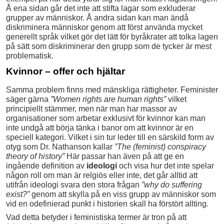
Å ena sidan går det inte att stifta lagar som exkluderar
grupper av människor. Å andra sidan kan man ändå
diskriminera människor genom att först använda mycket
generellt språk vilket gör det lätt för byråkrater att tolka lagen
på sätt som diskriminerar den grupp som de tycker är mest
problematisk.
Kvinnor – offer och hjältar
Samma problem finns med mänskliga rättigheter. Feminister
säger gärna
”Women rights are human rights”
vilket
principiellt stämmer, men när man har massor av
organisationer som arbetar exklusivt för kvinnor kan man
inte undgå att börja tänka i banor om att kvinnor är en
speciell kategori. Vilket i sin tur leder till en särskild form av
otyg som Dr. Nathanson kallar
”The (feminist) conspiracy
theory of history”
Här passar han även på att ge en
ingående definition av
ideologi
och visa hur det inte spelar
någon roll om man är relgiös eller inte, det går alltid att
utifrån ideologi svara den stora frågan
”why do suffering
exist?”
genom att skylla på en viss grupp av människor som
vid en odefinierad punkt i historien skall ha förstört allting.
Vad detta betyder i feministiska termer är tron på att