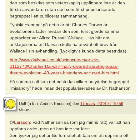
den som beskrivs som vetenskaplig uppfinnare inte är den
första användaren utan den som först populariserade
begreppet i ett publicerat sammanhang.
Typiskt exempel på detta är att Charles Darwin är
evolutionens fader medan den som först gjorde samma
upptäckter var Alfred Russell Wallace… läs här om
anklagelserna att Darwin skulle ha använt ett brev från
Wallace i sin avhandling. (Lyckligtvis kunde detta bestridas)
http://www.dailymail.co.uk/sciencetech/article-
2112773/Charles-Darwin-finally-cleared-stealing-ideas-
theory-evolution–40-years-historians-accused-him.html
På samma sätt kan det bestridas vilken betydelse begreppet
”misandry” hade innan det populariserades av Dr. Nathanson
Dolf (a.k.a. Anders Ericsson)
den
17 mars, 2014 kl. 10:58
skrev:
@
Larsson
: Vad Nathansan sa (om jag minns rätt) var att han
uppfann ordet, men att han inte var först.
Sen tycker jag det är lite förmätet att tala om att uppfinna ett