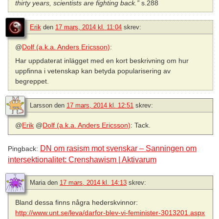
thirty years, scientists are fighting back.”
s.288
Erik
den
17 mars, 2014 kl. 11:04
skrev:
@
Dolf (a.k.a. Anders Ericsson)
:
Har uppdaterat inlägget med en kort beskrivning om hur
uppfinna i vetenskap kan betyda popularisering av
begreppet.
Larsson
den
17 mars, 2014 kl. 12:51
skrev:
@
Erik
@
Dolf (a.k.a. Anders Ericsson)
: Tack.
DN om rasism mot svenskar – Sanningen om
Pingback:
intersektionalitet: Crenshawism | Aktivarum
Maria
den
17 mars, 2014 kl. 14:13
skrev:
Bland dessa finns några hederskvinnor:
http://www.unt.se/leva/darfor-blev-vi-feminister-3013201.aspx