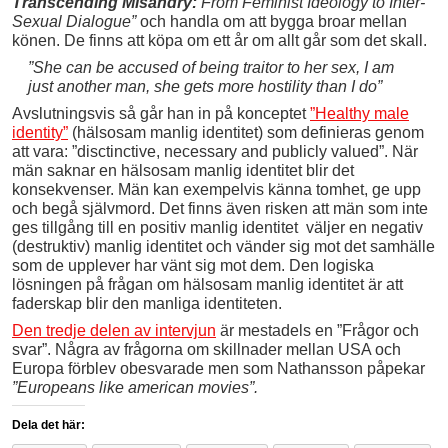
Transcending Misandry:
From Feminist Ideology to Inter-
Sexual Dialogue
”
och handla om att bygga broar mellan
könen. De finns att köpa om ett år om allt går som det skall.
”She can be accused of being traitor to her sex, I am
just another man, she gets more hostility than I do”
Avslutningsvis så går han in på konceptet
”Healthy male
identity”
(hälsosam manlig identitet) som definieras genom
att vara: ”disctinctive, necessary and publicly valued”. När
män saknar en hälsosam manlig identitet blir det
konsekvenser. Män kan exempelvis känna tomhet, ge upp
och begå självmord. Det finns även risken att män som inte
ges tillgång till en positiv manlig identitet väljer en negativ
(destruktiv) manlig identitet och vänder sig mot det samhälle
som de upplever har vänt sig mot dem. Den logiska
lösningen på frågan om hälsosam manlig identitet är att
faderskap blir den manliga identiteten.
Den tredje delen av intervjun
är mestadels en ”Frågor och
svar”. Några av frågorna om skillnader mellan USA och
Europa förblev obesvarade men som Nathansson påpekar
”Europeans like american movies”.
Dela det här: