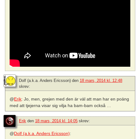
Dolf (a.k.a. Anders Ericsson)
den
18 mars, 2014 kl. 12:48
skrev:
@
Erik
: Jo, men, grejen med den är väl att man har en poäng
med att tjejerna visar sig vilja ha bam-bam också …
Erik
den
18 mars, 2014 kl. 14:05
skrev:
@
Dolf (a.k.a. Anders Ericsson)
: