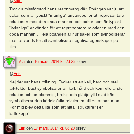
@
Mia.
:
Tror du missförstod hans resonmang där. Poängen var ju att
saker som är typiskt ”manliga” användes för att representera
relationen med den onda mannen och saker som är typiskt
”kvinnliga” användes för att representera relationen med den
goda mannen”. Hela poängen är hur saker som symboliserar
män används för att symbolisera negativa egenskaper på
film.
Mia.
den
16 mars, 2014 kl. 23:23
skrev:
@
Erik
:
Nej det var hans tolkning. Tycker att en kall, hård och stel
arkitektur bäst symboliserar en kall, hård och kontrollerande
relation och en blommig, brokig och glädjefylld stad bäst
symboliserar den kärleksfulla relationen, till en annan man.
För mig blev detta lite som att hitta ”strukturer i en
kaffekopp”.
Erik
den
17 mars, 2014 kl. 08:20
skrev: