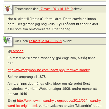
Torstensson
den
17 mars, 2014 kl. 15:10
skrev:
Har skickat till ”kontakt” -formuläret. Rätta stavfelen innan
bara. Det glömde jag nog kolla. Fyll i sådant ni finner oklart
eller som ska omformuleras. Efter behag.
Ulf T
den
17 mars, 2014 kl. 15:29
skrev:
@
Larsson
:
En referens till ordet ’misandry’ (på engelska, alltså) finns
här:
http://www.etymonline.com/index.php?term=misandry
Spårar ursprung till 1878.
Annars finns det många olika idéer om när ordet först
användes. Merriam-Webster säger 1909, andra menar att
det var 1946.
Enligt
http://unknownmisandry.blogspot.se/2011/02/misandry-
word-its-origin.html
, verkar tyskarna använt ’Misandrie’ redan