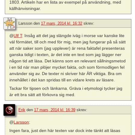
1803. Artikeln har en lista av exempel på användning, med
källhänvisningar.
Larsson
den
17 mars, 2014 kl. 16:32
skrev:
@
Ulf T
: Insåg att det jag slängde iväg i morse var kanske lite
väl förmätet, till och med för mig, men jag fungerar på så sätt
att när saker som (jag upplever) är rena faktafel presenteras
ganska tidigt i texten, är det inte en text som jag lägger ner
någon tid att läsa. Det känns som en relevant sållningsmetod
i en tid när man plöjer mycket fakta, och som förmodligen fel
använder sig av. De texter ni skriver här ÄR viktiga. Bra om
innehållet i det kan spridas till en vidare krets av läsare.
Tackar för tipsen och länkarna. Gräva i etymologi tycker jag
är ett bra sätt att förkovra sig med.
Erik
den
17 mars, 2014 kl. 16:39
skrev:
@
Larsson
:
Ingen fara, just den här texten var dock inte tänkt att läsas