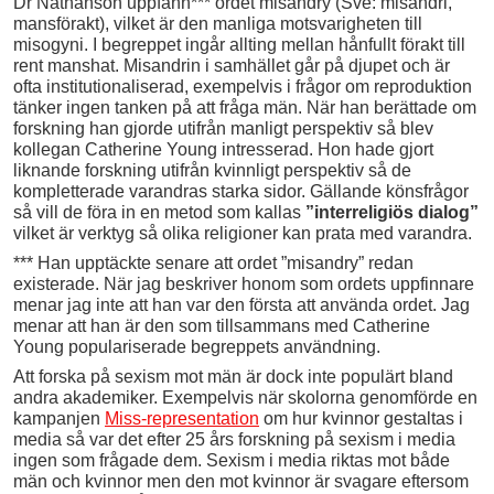
Dr Nathanson uppfann*** ordet misandry (Sve: misandri,
mansförakt), vilket är den manliga motsvarigheten till
misogyni. I begreppet ingår allting mellan hånfullt förakt till
rent manshat. Misandrin i samhället går på djupet och är
ofta institutionaliserad, exempelvis i frågor om reproduktion
tänker ingen tanken på att fråga män. När han berättade om
forskning han gjorde utifrån manligt perspektiv så blev
kollegan Catherine Young intresserad. Hon hade gjort
liknande forskning utifrån kvinnligt perspektiv så de
kompletterade varandras starka sidor. Gällande könsfrågor
så vill de föra in en metod som kallas
”interreligiös dialog”
vilket är verktyg så olika religioner kan prata med varandra.
*** Han upptäckte senare att ordet ”misandry” redan
existerade. När jag beskriver honom som ordets uppfinnare
menar jag inte att han var den första att använda ordet. Jag
menar att han är den som tillsammans med Catherine
Young populariserade begreppets användning.
Att forska på sexism mot män är dock inte populärt bland
andra akademiker. Exempelvis när skolorna genomförde en
kampanjen
Miss-representation
om hur kvinnor gestaltas i
media så var det efter 25 års forskning på sexism i media
ingen som frågade dem. Sexism i media riktas mot både
män och kvinnor men den mot kvinnor är svagare eftersom