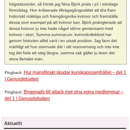
högstatusmän, så hörde jag Nina Björk prata i p1 i söndags
förmiddag. Hon kritiserade tillvägagångssättet att dra fram
historiskt mäktiga och framgångsrika kvinnor och framställa
dessa som exempel på att kvinnor kan. Björk poängterade att
dessa kvinnor ju inte hade något större gemensamt med
kvinnor i stort. Summa summarum: kvinnokollektivet har
genom historien alltid varit i en utsatt position. Jag fann det
märkligt att hon stannade där i sitt resonemang och inte inte
tog det hela ett steg längre, samma sak gäller ju även det
stora flertalet män..
Hur mansförakt skadar kunskapssamhället – del 1
Pingback:
| Genusdebatten
Byggnads till attack mot sina egna medlemmar –
Pingback:
del 1 | Genusdebatten
Aktuellt