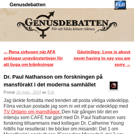
Genusdebatten
Hoppa till huvudinnehåll
Hoppa till sekundärt innehåll
←
Rena cirkusen när AFA
Gästinlägg: Love is about
Inläggsnavigering
anklagar ungvänstertjejer för
never having to say you are
att ljuga om kränkningar
sorry
→
Dr. Paul Nathanson om forskningen på
mansförakt i det moderna samhället
Postat
16 mars, 2014
av
Erik
Jag tänkte fortsätta med trenden att posta viktiga videoklipp.
Förra veckan postade jag som ni vet ett par videoklipp med
TV Ontario om mansfrågor.
Den här gången blir det en
intervju som CAFE har gjort med Dr. Paul Nathanson vars
forskning tillsammans med kollegan Dr. Catherine Young
hittills har resulterat i tre böcker om misandri: Del 1 om