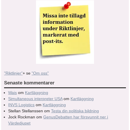
"Riktlinjer"
+ se
"Om oss"
Senaste kommentarer
Wais
om
Kartläggning
Simultaneous interpreter USA
om
Kartläggning
INVS Logistics
om
Kartläggning
Stellan Stellanssen
om
Testa din politiska bildning
Jock Rockman
om
GenusDebatten har försvunnit ner i
Värdedjupet