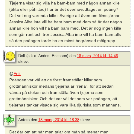
Tjejerna visar sig vilja ha bam-bam med någon annan kille
(äkta eller påhittad) hur är det överhuvudtaget en poäng?
Det vet nog varenda kille i Sverige att även om filmstjärnan
Jessica Alba inte vill ha bam bam med dem så är det någon
annan kille hon vill ha bam bam med. Det är nog ingen kille
som går runt och tror Jessica Alba inte vill ha bam-bam alls
så den poängen torde ha en minst begränsad målgrupp.
Dolf (a.k.a. Anders Ericsson)
den
18 mars, 2014 kl. 14:46
skrev:
@
Erik
:
Poängen var väl att de först framställer killar som
grottmänniskor medans tjejerna är ”rena”, för att sedan
vända på steken och framställa även tjejerna som
grottmänniskor. Och det var väl det som var poängen, att
tjejernas tankar visade sig vara lika djuriska som männens.
Antero
den
18 mars, 2014 kl. 18:38
skrev:
Det där om att när man talar om män så menar man