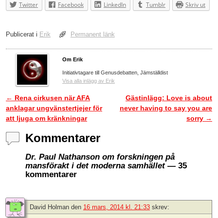
Twitter
Facebook
LinkedIn
Tumblr
Skriv ut
Publicerat i
Erik
Permanent länk
Om Erik
Initiativtagare till Genusdebatten, Jämställdist
Visa alla inlägg av Erik
←
Rena cirkusen när AFA
Gästinlägg: Love is about
Inläggsnavigering
anklagar ungvänstertjejer för
never having to say you are
att ljuga om kränkningar
sorry
→
Kommentarer
Dr. Paul Nathanson om forskningen på
mansförakt i det moderna samhället
— 35
kommentarer
David Holman
den
16 mars, 2014 kl. 21:33
skrev: