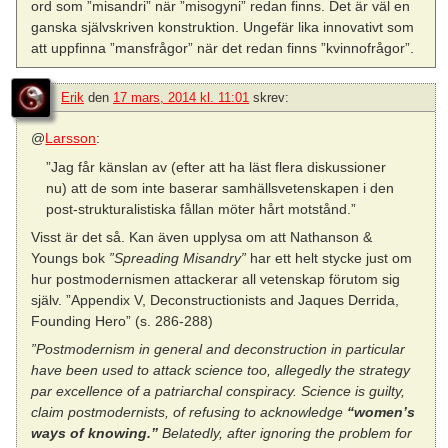
ord som ”misandri” när ”misogyni” redan finns. Det är väl en
ganska självskriven konstruktion. Ungefär lika innovativt som
att uppfinna ”mansfrågor” när det redan finns ”kvinnofrågor”.
Erik
den
17 mars, 2014 kl. 11:01
skrev:
@
Larsson
:
”Jag får känslan av (efter att ha läst flera diskussioner
nu) att de som inte baserar samhällsvetenskapen i den
post-strukturalistiska fållan möter hårt motstånd.”
Visst är det så. Kan även upplysa om att Nathanson &
Youngs bok
”Spreading Misandry”
har ett helt stycke just om
hur postmodernismen attackerar all vetenskap förutom sig
själv. ”Appendix V, Deconstructionists and Jaques Derrida,
Founding Hero” (s. 286-288)
”Postmodernism in general and deconstruction in particular
have been used to attack science too, allegedly the strategy
par excellence of a patriarchal conspiracy. Science is guilty,
claim postmodernists, of refusing to acknowledge
“women’s
ways of knowing.”
Belatedly, after ignoring the problem for