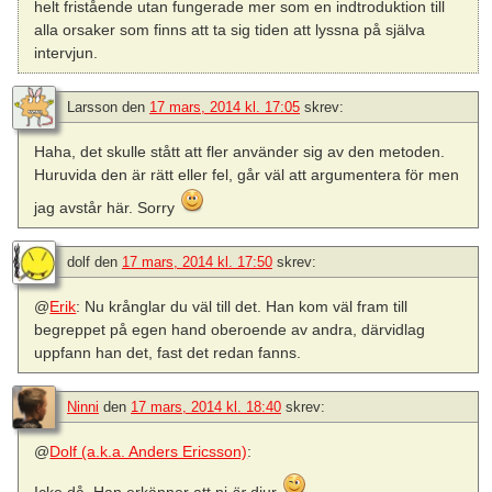
helt fristående utan fungerade mer som en indtroduktion till
alla orsaker som finns att ta sig tiden att lyssna på själva
intervjun.
Larsson
den
17 mars, 2014 kl. 17:05
skrev:
Haha, det skulle stått att fler använder sig av den metoden.
Huruvida den är rätt eller fel, går väl att argumentera för men
jag avstår här. Sorry
dolf
den
17 mars, 2014 kl. 17:50
skrev:
@
Erik
: Nu krånglar du väl till det. Han kom väl fram till
begreppet på egen hand oberoende av andra, därvidlag
uppfann han det, fast det redan fanns.
Ninni
den
17 mars, 2014 kl. 18:40
skrev:
@
Dolf (a.k.a. Anders Ericsson)
: