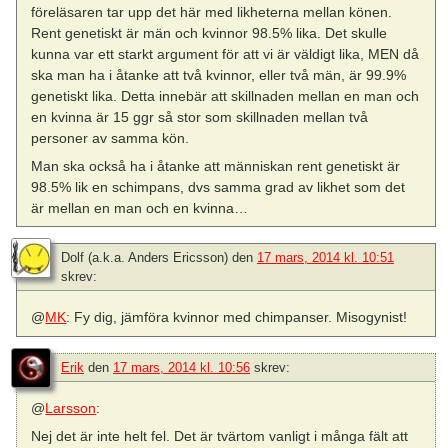
föreläsaren tar upp det här med likheterna mellan könen.
Rent genetiskt är män och kvinnor 98.5% lika. Det skulle
kunna var ett starkt argument för att vi är väldigt lika, MEN då
ska man ha i åtanke att två kvinnor, eller två män, är 99.9%
genetiskt lika. Detta innebär att skillnaden mellan en man och
en kvinna är 15 ggr så stor som skillnaden mellan två
personer av samma kön.
Man ska också ha i åtanke att människan rent genetiskt är
98.5% lik en schimpans, dvs samma grad av likhet som det
är mellan en man och en kvinna…
Dolf (a.k.a. Anders Ericsson)
den
17 mars, 2014 kl. 10:51
skrev:
@
MK
: Fy dig, jämföra kvinnor med chimpanser. Misogynist!
Erik
den
17 mars, 2014 kl. 10:56
skrev:
@
Larsson
:
Nej det är inte helt fel. Det är tvärtom vanligt i många fält att