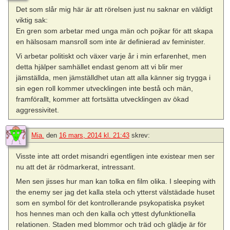
Det som slår mig här är att rörelsen just nu saknar en väldigt
viktig sak:
En gren som arbetar med unga män och pojkar för att skapa
en hälsosam mansroll som inte är definierad av feminister.
Vi arbetar politiskt och växer varje år i min erfarenhet, men
detta hjälper samhället endast genom att vi blir mer
jämställda, men jämställdhet utan att alla känner sig trygga i
sin egen roll kommer utvecklingen inte bestå och män,
framförallt, kommer att fortsätta utvecklingen av ökad
aggressivitet.
Mia.
den
16 mars, 2014 kl. 21:43
skrev:
Visste inte att ordet misandri egentligen inte existear men ser
nu att det är rödmarkerat, intressant.
Men sen jisses hur man kan tolka en film olika. I sleeping with
the enemy ser jag det kalla stela och ytterst välstädade huset
som en symbol för det kontrollerande psykopatiska psyket
hos hennes man och den kalla och yttest dyfunktionella
relationen. Staden med blommor och träd och glädje är för