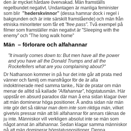
den är mycket hårdare övervakad. Män framställs
regelbundet negativt. Undantagen är manliga feminister
som blir
”hederskvinnor”
(dessa hamnar dock i regel i
bakgrunden och är inte särskilt framstående) och män från
etniska minoriteter som får ett
”free pass”
. Två exempel på
filmer som framställer män negativt är ”Sleeping with the
enemy” och ”The long walk home”
Män – förlorare och alfahannar
”It invarily comes down to: But men have all the power
and you have all the Donald Trumps and all the
Rockefellers what are you complaining about?”
Dr Nathanson kommer in på hur det inte går att prata med
vänner och familj om mansfrågor för de är alla
indoktrinerade med samma tanke,. När de pratar om män
menar de alltid så kallade
”Alfahannar”
, högstatusmän. Här
uppstår en absurd paradox där man å ena sidan klagar över
att män dominerar höga positioner. Å andra sidan när män
inte gör det så
räknar man dem inte som riktiga män
, vilket
givetvis pressar män att bli alfahannar för annars räknas de
ju inte. Människor vill verkligen absolut inte se män som
något annat än alfahannar. Sedan klagar samma människor
på att män dominerar högstatuspositioner. Denna