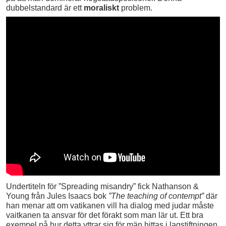
dubbelstandard är ett
moraliskt
problem.
Undertiteln för ”Spreading misandry” fick Nathanson &
Young från Jules Isaacs bok
”The teaching of contempt”
där
han menar att om vatikanen vill ha dialog med judar måste
vaitkanen ta ansvar för det förakt som man lär ut. Ett bra
exempel på hur detta yttrar sig för män hittas i lagstiftningen.