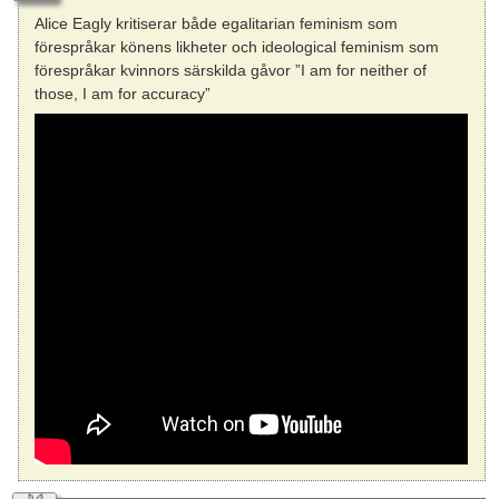
Alice Eagly kritiserar både egalitarian feminism som
förespråkar könens likheter och ideological feminism som
förespråkar kvinnors särskilda gåvor ”I am for neither of
those, I am for accuracy”