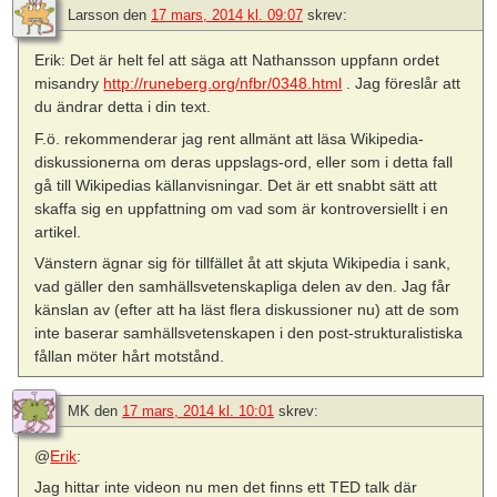
Larsson
den
17 mars, 2014 kl. 09:07
skrev:
Erik: Det är helt fel att säga att Nathansson uppfann ordet
misandry
http://runeberg.org/nfbr/0348.html
. Jag föreslår att
du ändrar detta i din text.
F.ö. rekommenderar jag rent allmänt att läsa Wikipedia-
diskussionerna om deras uppslags-ord, eller som i detta fall
gå till Wikipedias källanvisningar. Det är ett snabbt sätt att
skaffa sig en uppfattning om vad som är kontroversiellt i en
artikel.
Vänstern ägnar sig för tillfället åt att skjuta Wikipedia i sank,
vad gäller den samhällsvetenskapliga delen av den. Jag får
känslan av (efter att ha läst flera diskussioner nu) att de som
inte baserar samhällsvetenskapen i den post-strukturalistiska
fållan möter hårt motstånd.
MK
den
17 mars, 2014 kl. 10:01
skrev:
@
Erik
:
Jag hittar inte videon nu men det finns ett TED talk där