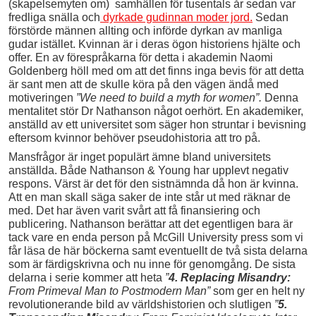
(skapelsemyten om) samhällen för tusentals år sedan var
fredliga snälla och
dyrkade gudinnan moder jord.
Sedan
förstörde männen allting och införde dyrkan av manliga
gudar istället. Kvinnan är i deras ögon historiens hjälte och
offer. En av förespråkarna för detta i akademin Naomi
Goldenberg höll med om att det finns inga bevis för att detta
är sant men att de skulle köra på den vägen ändå med
motiveringen
”We need to build a myth for women”.
Denna
mentalitet stör Dr Nathanson något oerhört. En akademiker,
anställd av ett universitet som säger hon struntar i bevisning
eftersom kvinnor behöver pseudohistoria att tro på.
Mansfrågor är inget populärt ämne bland universitets
anställda. Både Nathanson & Young har upplevt negativ
respons. Värst är det för den sistnämnda då hon är kvinna.
Att en man skall säga saker de inte står ut med räknar de
med. Det har även varit svårt att få finansiering och
publicering. Nathanson berättar att det egentligen bara är
tack vare en enda person på McGill University press som vi
får läsa de här böckerna samt eventuellt de två sista delarna
som är färdigskrivna och nu inne för genomgång. De sista
delarna i serie kommer att heta
”
4. Replacing Misandry:
From Primeval Man to Postmodern Man
”
som ger en helt ny
revolutionerande bild av världshistorien och slutligen
”
5.