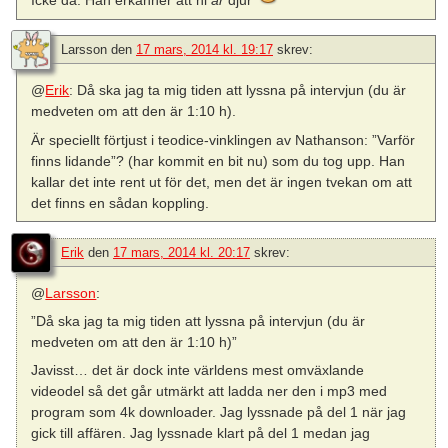
Icke då. Han erkänner att ni
är
djur
Larsson
den
17 mars, 2014 kl. 19:17
skrev:
@
Erik
: Då ska jag ta mig tiden att lyssna på intervjun (du är
medveten om att den är 1:10 h).
Är speciellt förtjust i teodice-vinklingen av Nathanson: ”Varför
finns lidande”? (har kommit en bit nu) som du tog upp. Han
kallar det inte rent ut för det, men det är ingen tvekan om att
det finns en sådan koppling.
Erik
den
17 mars, 2014 kl. 20:17
skrev:
@
Larsson
:
”Då ska jag ta mig tiden att lyssna på intervjun (du är
medveten om att den är 1:10 h)”
Javisst… det är dock inte världens mest omväxlande
videodel så det går utmärkt att ladda ner den i mp3 med
program som 4k downloader. Jag lyssnade på del 1 när jag
gick till affären. Jag lyssnade klart på del 1 medan jag