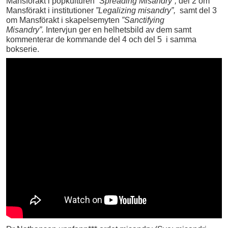
Mansförakt i popkulturen
”Spreading Misandry”,
del 2 om
Mansförakt i institutioner
”Legalizing misandry”,
samt del 3
om Mansförakt i skapelsemyten
”Sanctifying
Misandry”.
Intervjun ger en helhetsbild av dem samt
kommenterar de kommande del 4 och del 5 i samma
bokserie.