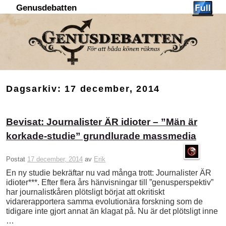
Genusdebatten
Hoppa till huvudinnehåll
Hoppa till sekundärt innehåll
Dagsarkiv:
17 december, 2014
Bevisat: Journalister ÄR idioter – ”Män är
korkade-studie” grundlurade massmedia
Postat
17 december, 2014
av
Erik
En ny studie bekräftar nu vad många trott: Journalister ÄR
idioter***. Efter flera års hänvisningar till ”genusperspektiv”
har journalistkåren plötsligt börjat att okritiskt
vidarerapportera samma evolutionära forskning som de
tidigare inte gjort annat än klagat på. Nu är det plötsligt inne
…