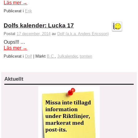
Läs mer
→
Publicerat i
Erik
Dolfs kalender: Lucka 17
Postat
17 december, 2014
av
Dolf (a.k.a. Anders Ericsson)
Oups!!! …
Läs mer
→
Publicerat i
Dolf
|
Märkt
B.C.
,
Julkalender
,
tomten
Aktuellt