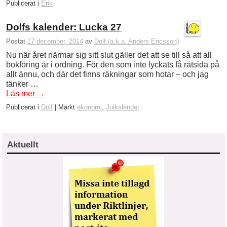
Publicerat i
Erik
Dolfs kalender: Lucka 27
Postat
27 december, 2014
av
Dolf (a.k.a. Anders Ericsson)
Nu när året närmar sig sitt slut gäller det att se till så att all
bokföring är i ordning. För den som inte lyckats få rätsida på
allt ännu, och där det finns räkningar som hotar – och jag
tänker …
Läs mer
→
Publicerat i
Dolf
|
Märkt
ekonomi
,
Julkalender
Aktuellt