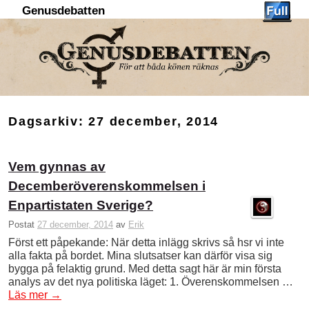
Genusdebatten
Hoppa till huvudinnehåll
Hoppa till sekundärt innehåll
Dagsarkiv:
27 december, 2014
Vem gynnas av
Decemberöverenskommelsen i
Enpartistaten Sverige?
Postat
27 december, 2014
av
Erik
Först ett påpekande: När detta inlägg skrivs så hsr vi inte
alla fakta på bordet. Mina slutsatser kan därför visa sig
bygga på felaktig grund. Med detta sagt här är min första
analys av det nya politiska läget: 1. Överenskommelsen …
Läs mer
→