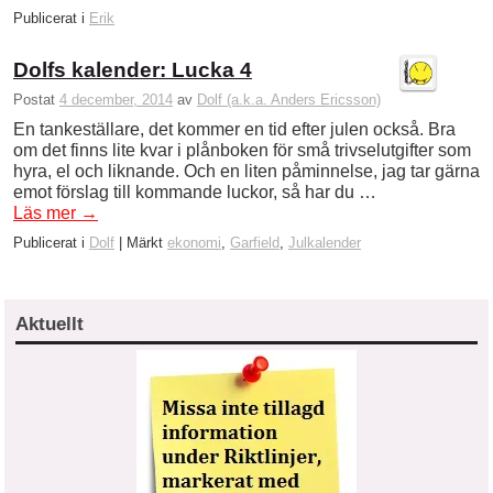
Publicerat i
Erik
Dolfs kalender: Lucka 4
Postat
4 december, 2014
av
Dolf (a.k.a. Anders Ericsson)
En tankeställare, det kommer en tid efter julen också. Bra
om det finns lite kvar i plånboken för små trivselutgifter som
hyra, el och liknande. Och en liten påminnelse, jag tar gärna
emot förslag till kommande luckor, så har du …
Läs mer
→
Publicerat i
Dolf
|
Märkt
ekonomi
,
Garfield
,
Julkalender
Aktuellt