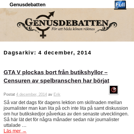
Genusdebatten
Hoppa till huvudinnehåll
Hoppa till sekundärt innehåll
Dagsarkiv:
4 december, 2014
GTA V plockas bort från butikshyllor –
Censuren av spelbranschen har börjat
Postat
4 december, 2014
av
Erik
Så var det dags för dagens lektion om skillnaden mellan
journalister man kan lita på och inte lita på samt diskussion
om hur butikskedjor påverkas av den senaste utvecklingen.
Så här lät det för några månader sedan när journalister
uttalade …
Läs mer
→