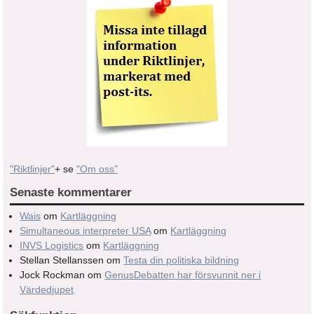
"Riktlinjer"
+ se
"Om oss"
Senaste kommentarer
Wais
om
Kartläggning
Simultaneous interpreter USA
om
Kartläggning
INVS Logistics
om
Kartläggning
Stellan Stellanssen
om
Testa din politiska bildning
Jock Rockman
om
GenusDebatten har försvunnit ner i
Värdedjupet