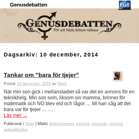
Genusdebatten
Hoppa till huvudinnehåll
Hoppa till sekundärt innehåll
Dagsarkiv:
10 december, 2014
Tankar om ”bara för tjejer”
Postat
10 december, 2014
av
Ninni
När min son gick i mellanstadiet så var det en annons för en
teknikhelg. Min son som, liksom sin mamma, brinner för
matematik och NO blev eld och lågor … till han såg att det
bara var för tjejer … …
Läs mer
→
Publicerat i
Ninni
|
Märkt
diskriminering
,
känslor
,
misandri
,
skolans
antipojkkultur