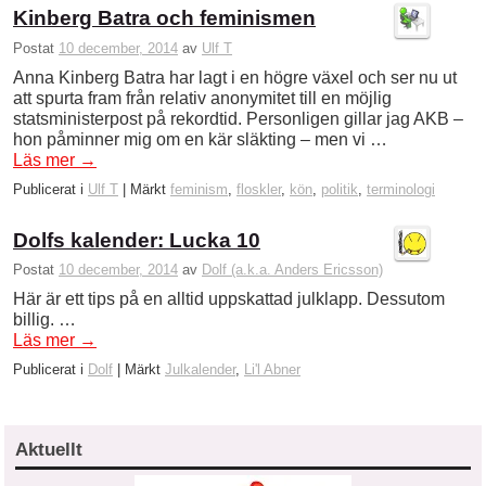
Kinberg Batra och feminismen
Postat
10 december, 2014
av
Ulf T
Anna Kinberg Batra har lagt i en högre växel och ser nu ut
att spurta fram från relativ anonymitet till en möjlig
statsministerpost på rekordtid. Personligen gillar jag AKB –
hon påminner mig om en kär släkting – men vi …
Läs mer
→
Publicerat i
Ulf T
|
Märkt
feminism
,
floskler
,
kön
,
politik
,
terminologi
Dolfs kalender: Lucka 10
Postat
10 december, 2014
av
Dolf (a.k.a. Anders Ericsson)
Här är ett tips på en alltid uppskattad julklapp. Dessutom
billig. …
Läs mer
→
Publicerat i
Dolf
|
Märkt
Julkalender
,
Li'l Abner
Aktuellt