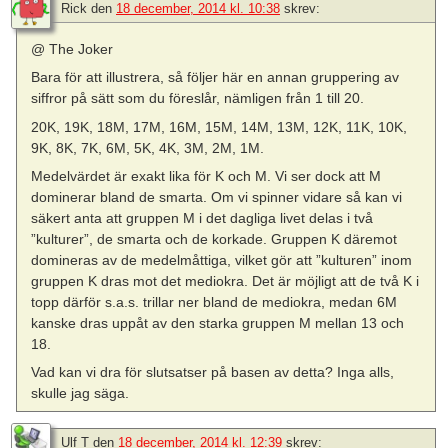
Rick
den
18 december, 2014 kl. 10:38
skrev:
@ The Joker
Bara för att illustrera, så följer här en annan gruppering av
siffror på sätt som du föreslår, nämligen från 1 till 20.
20K, 19K, 18M, 17M, 16M, 15M, 14M, 13M, 12K, 11K, 10K,
9K, 8K, 7K, 6M, 5K, 4K, 3M, 2M, 1M.
Medelvärdet är exakt lika för K och M. Vi ser dock att M
dominerar bland de smarta. Om vi spinner vidare så kan vi
säkert anta att gruppen M i det dagliga livet delas i två
”kulturer”, de smarta och de korkade. Gruppen K däremot
domineras av de medelmåttiga, vilket gör att ”kulturen” inom
gruppen K dras mot det mediokra. Det är möjligt att de två K i
topp därför s.a.s. trillar ner bland de mediokra, medan 6M
kanske dras uppåt av den starka gruppen M mellan 13 och
18.
Vad kan vi dra för slutsatser på basen av detta? Inga alls,
skulle jag säga.
Ulf T
den
18 december, 2014 kl. 12:39
skrev: