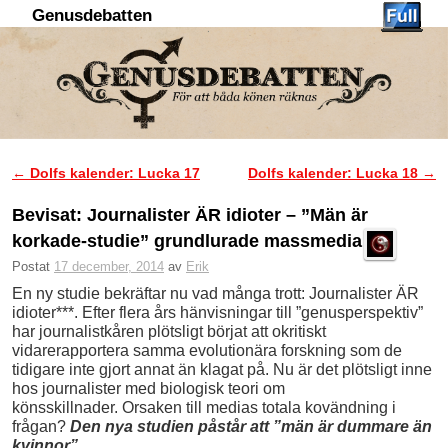
Genusdebatten
Hoppa till huvudinnehåll
Hoppa till sekundärt innehåll
←
Dolfs kalender: Lucka 17
Dolfs kalender: Lucka 18
→
Inläggsnavigering
Bevisat: Journalister ÄR idioter – ”Män är
korkade-studie” grundlurade massmedia
Postat
17 december, 2014
av
Erik
En ny studie bekräftar nu vad många trott:
Journalister ÄR
idioter***. Efter flera års hänvisningar till ”genusperspektiv”
har journalistkåren plötsligt börjat att okritiskt
vidarerapportera samma evolutionära forskning som de
tidigare inte gjort annat än klagat på. Nu är det plötsligt inne
hos journalister med biologisk teori om
könsskillnader. Orsaken till medias totala kovändning i
frågan?
Den nya studien påstår att ”män är dummare än
kvinnor”