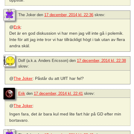
uppstår.
The Joker
den
17 december, 2014 kl. 22:36
skrev:
@
Erik
:
Det är en god diskussion vi har men jag vill inte gå i polemik.
Inte för att jag inte tror vi har tillräckligt högt i tak utan av flera
andra skäl.
Dolf (a.k.a. Anders Ericsson)
den
17 december, 2014 kl. 22:38
skrev:
@
The Joker
: Påstår du att UlfT har fel?
Erik
den
17 december, 2014 kl. 22:41
skrev:
@
The Joker
:
Ingen fara, det är bara kul med lite fart här på GD efter min
bortavaro.