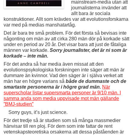
mainstream-media utan att
journalisterna invänder att
allt bara är sociala
konstruktioner. Allt som krävdes var att evolutionsforskarna
var med på medias manshatartåg.
Det är bara tre små problem. För det första så bevisas inte
någonting om män av att cirka 280 män dör på korkade sätt
under en period av 20 år. Det visar bara att just de fåtaliga
männen var korkade.
Sorry journalister, det är ni som är
korkade – inte män.
För det andra så har media även missat att den
evolutionspsykologiska forskningen inte säger att män är
dummare än kvinnor. Vad den säger är i själva verket att
män har en högre varians så
både de dummaste och de
smartaste personerna är i högre grad män.
När
superscholar listar supersmarta personer är 9/10 män. I
samma anda som media uppvisade mot män gällande
”BMJ-studien”
Sorry guys, it’s just science.
För det tredje så är studien som så många massmedier
hänvisar till ren ploj. För dem som inte fattar de rent
vetenskapsteoretiska orsakerna att dessa påståenden är