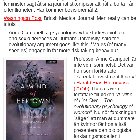
feminister sagt åt sina journalistkompisar att hålla borta från
offentligheten. Här kommer bevisföremål 2:
Washington Post:
British Medical Journal: Men really can be
idiots
Anne Campbell, a psychologist who studies evoltion
and sex differences at Durham University, said the
evolutionary argument goes like this: “Males (of many
species) engage in far more risk-taking behaviour
Professor Anne Campbell är
inte vem som helst. Det var
hon som förklarade
”Parental investment theory”
i
Harald Eias Hjernevask
(25.50).
Hon är även
författare till boken
”A Mind
of Her Own – The
evolutionary psychology of
women”
. Nu när forskningen
”säger” att män är dummare
än kvinnor får hon alltså
presentera den biologiska
förklaringsmodellen i