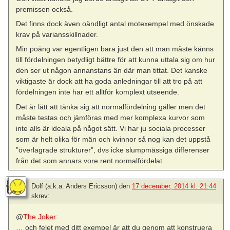
premissen också.
Det finns dock även oändligt antal motexempel med önskade
krav på variansskillnader.
Min poäng var egentligen bara just den att man måste känns
till fördelningen betydligt bättre för att kunna uttala sig om hur
den ser ut någon annanstans än där man tittat. Det kanske
viktigaste är dock att ha goda anledningar till att tro på att
fördelningen inte har ett alltför komplext utseende.
Det är lätt att tänka sig att normalfördelning gäller men det
måste testas och jämföras med mer komplexa kurvor som
inte alls är ideala på något sätt. Vi har ju sociala processer
som är helt olika för män och kvinnor så nog kan det uppstå
”överlagrade strukturer”, dvs icke slumpmässiga differenser
från det som annars vore rent normalfördelat.
Dolf (a.k.a. Anders Ericsson)
den
17 december, 2014 kl. 21:44
skrev:
@
The Joker
:
… och felet med ditt exempel är att du genom att konstruera