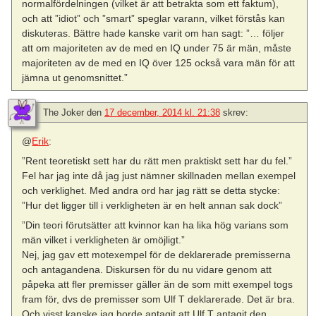
normalfördelningen (vilket är att betrakta som ett faktum),
och att ”idiot” och ”smart” speglar varann, vilket förstås kan
diskuteras. Bättre hade kanske varit om han sagt: ”… följer
att om majoriteten av de med en IQ under 75 är män, måste
majoriteten av de med en IQ över 125 också vara män för att
jämna ut genomsnittet.”
The Joker
den
17 december, 2014 kl. 21:38
skrev:
@
Erik
:
”Rent teoretiskt sett har du rätt men praktiskt sett har du fel.”
Fel har jag inte då jag just nämner skillnaden mellan exempel
och verklighet. Med andra ord har jag rätt se detta stycke:
”Hur det ligger till i verkligheten är en helt annan sak dock”
”Din teori förutsätter att kvinnor kan ha lika hög varians som
män vilket i verkligheten är omöjligt.”
Nej, jag gav ett motexempel för de deklarerade premisserna
och antagandena. Diskursen för du nu vidare genom att
påpeka att fler premisser gäller än de som mitt exempel togs
fram för, dvs de premisser som Ulf T deklarerade. Det är bra.
Och visst kanske jag borde antagit att Ulf T antagit den