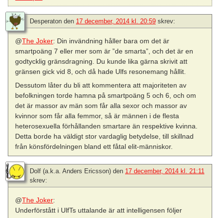
Desperaton
den
17 december, 2014 kl. 20:59
skrev:
@
The Joker
: Din invändning håller bara om det är
smartpoäng 7 eller mer som är ”de smarta”, och det är en
godtycklig gränsdragning. Du kunde lika gärna skrivit att
gränsen gick vid 8, och då hade Ulfs resonemang hållit.
Dessutom låter du bli att kommentera att majoriteten av
befolkningen torde hamna på smartpoäng 5 och 6, och om
det är massor av män som får alla sexor och massor av
kvinnor som får alla femmor, så är männen i de flesta
heterosexuella förhållanden smartare än respektive kvinna.
Detta borde ha väldigt stor vardaglig betydelse, till skillnad
från könsfördelningen bland ett fåtal elit-människor.
Dolf (a.k.a. Anders Ericsson)
den
17 december, 2014 kl. 21:11
skrev:
@
The Joker
:
Underförstått i UlfTs uttalande är att intelligensen följer