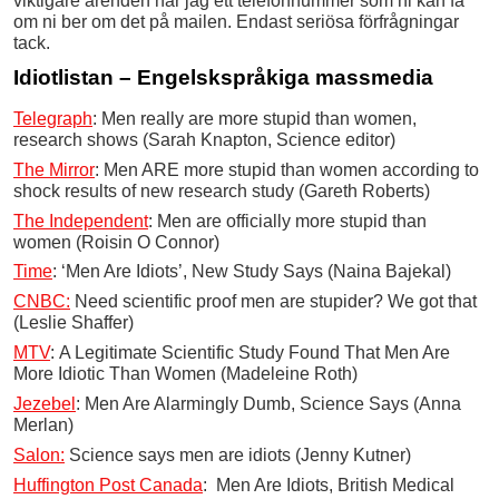
viktigare ärenden har jag ett telefonnummer som ni kan få
om ni ber om det på mailen. Endast seriösa förfrågningar
tack.
Idiotlistan – Engelskspråkiga massmedia
Telegraph
: Men really are more stupid than women,
research shows (Sarah Knapton, Science editor)
The Mirror
: Men ARE more stupid than women according to
shock results of new research study (Gareth Roberts)
The Independent
: Men are officially more stupid than
women (Roisin O Connor)
Time
: ‘Men Are Idiots’, New Study Says (Naina Bajekal)
CNBC:
Need scientific proof men are stupider? We got that
(Leslie Shaffer)
MTV
: A Legitimate Scientific Study Found That Men Are
More Idiotic Than Women (Madeleine Roth)
Jezebel
: Men Are Alarmingly Dumb, Science Says (Anna
Merlan)
Salon:
Science says men are idiots (Jenny Kutner)
Huffington Post Canada
: Men Are Idiots, British Medical