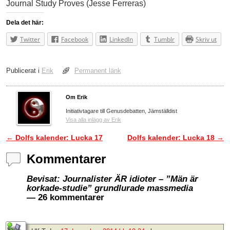
Journal Study Proves (Jesse Ferreras)
Dela det här:
Twitter
Facebook
LinkedIn
Tumblr
Skriv ut
Publicerat i
Erik
Permanent länk
Om Erik
Initiativtagare till Genusdebatten, Jämställdist
Visa alla inlägg av Erik
←
Dolfs kalender: Lucka 17
Dolfs kalender: Lucka 18
→
Inläggsnavigering
Kommentarer
Bevisat: Journalister ÄR idioter – ”Män är
korkade-studie” grundlurade massmedia
— 26 kommentarer