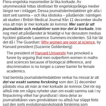
Flera engelska massmedier är lika korkade. Av
utrymmesskäl hittas idiotlistan för engelskspråkiga medier
längst ner i inlägget. Dessa journalister/redaktörer gör alla i
stort sett samma – och lika idiotiska – påstående: nämligen
att studien i British Medical Journal från 11 december skulle
visa att män är mer korkade än kvinnor.
Mer sant är att
journalister och redaktörer som tror det är korkade.
Inte
nog med att påståendet är felaktigt vi har dessutom medias
hyckleri gällande Lawrence Summers-incidenten. Så här lät
det då i The Guardian:
Why women are poor at science
, by
Harvard president (Suzanne Goldenberg)
The president of
Harvard University
has provoked a
furore by arguing that men outperform women in maths
and sciences because of biological difference, and
discrimination is no longer a career barrier for female
academics.
Vad berörda journalister/redaktörer verkar ha missat är att
det var exakt samma forskning
som den 11 december
påstods visa att män är mer korkade än kvinnor. Det rör sig
alltså inte om några nyheter utan om exakt samma sak i ny
förpackning vilket har grundlurat i stora delar av
journalistkåren vars grindväktare nu alltså har släppt förbi
just den sorts evolutionspsykologisk forskning som