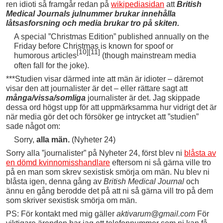
ren idioti så framgår redan på
wikipediasidan
att
British
Medical Journals julnummer brukar innehålla
låtsasforsning och media brukar tro på skiten.
A special ”Christmas Edition” published annually on the
Friday before Christmas is known for spoof or
[10]
[11]
humorous articles
(though mainstream media
often fall for the joke).
***Studien visar därmed inte att män är idioter – däremot
visar den att journalister är det – eller rättare sagt att
många/vissa/somliga
journalister är det. Jag skippade
dessa ord högst upp för att uppmärksamma hur vidrigt det är
när media gör det och försöker ge intrycket att ”studien”
sade något om:
Sorry,
alla män.
(Nyheter 24)
Sorry alla ”journalister” på Nyheter 24, först blev ni
blåsta av
en dömd kvinnomisshandlare
eftersom ni så gärna ville tro
på en man som skrev sexistisk smörja om män. Nu blev ni
blåsta igen, denna gång av
British Medical Journal
och
ännu en gång berodde det på att ni så gärna vill tro på dem
som skriver sexistisk smörja om män.
PS: För kontakt med mig gäller
aktivarum@gmail.com
För