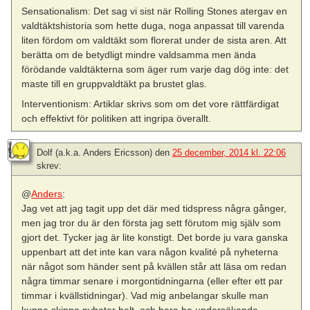
Sensationalism: Det sag vi sist när Rolling Stones atergav en
valdtäktshistoria som hette duga, noga anpassat till varenda
liten fördom om valdtäkt som florerat under de sista aren. Att
berätta om de betydligt mindre valdsamma men ända
förödande valdtäkterna som äger rum varje dag dög inte: det
maste till en gruppvaldtäkt pa brustet glas.
Interventionism: Artiklar skrivs som om det vore rättfärdigat
och effektivt för politiken att ingripa överallt.
Dolf (a.k.a. Anders Ericsson)
den
25 december, 2014 kl. 22:06
skrev:
@
Anders
:
Jag vet att jag tagit upp det där med tidspress några gånger,
men jag tror du är den första jag sett förutom mig själv som
gjort det. Tycker jag är lite konstigt. Det borde ju vara ganska
uppenbart att det inte kan vara någon kvalité på nyheterna
när något som händer sent på kvällen står att läsa om redan
några timmar senare i morgontidningarna (eller efter ett par
timmar i kvällstidningar). Vad mig anbelangar skulle man
kunna skippa nyheter helt, och bara ha undersökande