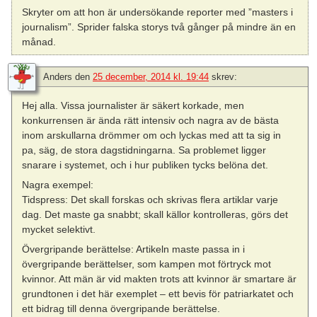
Skryter om att hon är undersökande reporter med ”masters i
journalism”. Sprider falska storys två gånger på mindre än en
månad.
Anders
den
25 december, 2014 kl. 19:44
skrev:
Hej alla. Vissa journalister är säkert korkade, men
konkurrensen är ända rätt intensiv och nagra av de bästa
inom arskullarna drömmer om och lyckas med att ta sig in
pa, säg, de stora dagstidningarna. Sa problemet ligger
snarare i systemet, och i hur publiken tycks belöna det.
Nagra exempel:
Tidspress: Det skall forskas och skrivas flera artiklar varje
dag. Det maste ga snabbt; skall källor kontrolleras, görs det
mycket selektivt.
Övergripande berättelse: Artikeln maste passa in i
övergripande berättelser, som kampen mot förtryck mot
kvinnor. Att män är vid makten trots att kvinnor är smartare är
grundtonen i det här exemplet – ett bevis för patriarkatet och
ett bidrag till denna övergripande berättelse.