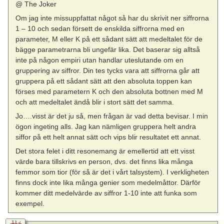
@ The Joker
Om jag inte missuppfattat något så har du skrivit ner siffrorna
1 – 10 och sedan försett de enskilda siffrorna med en
parameter, M eller K på ett sådant sätt att medeltalet för de
bägge parametrarna bli ungefär lika. Det baserar sig alltså
inte på någon empiri utan handlar uteslutande om en
gruppering av siffror. Din tes tycks vara att siffrorna går att
gruppera på ett sådant sätt att den absoluta toppen kan
förses med parametern K och den absoluta bottnen med M
och att medeltalet ändå blir i stort sätt det samma.
Jo….visst är det ju så, men frågan är vad detta bevisar. I min
ögon ingeting alls. Jag kan nämligen gruppera helt andra
siffor på ett helt annat sätt och vips blir resultatet ett annat.
Det stora felet i ditt resonemang är emellertid att ett visst
värde bara tillskrivs en person, dvs. det finns lika många
femmor som tior (för så är det i vårt talsystem). I verkligheten
finns dock inte lika många genier som medelmåttor. Därför
kommer ditt medelvärde av siffror 1-10 inte att funka som
exempel.