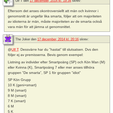
Ulf T
den
17 december, 2014 kl. 19:34
skrev:
Eftersom det anses okontroversiellt att män och kvinnor i
genomsnitt är ungefär lika smarta, följer att om majoriteten
av idioterna är män, måste majoriteten av de smarta också
vara män för att jämna ut genomsnittet.
The Joker
den
17 december, 2014 kl. 20:16
skrev:
@
Ulf T
: Dessvärre har du ”hastat” till slutsatsen. Dvs den
följer ej av premisserna. Bevis genom exempel:
Listning av individer efter Smartpoäng (SP) och Kön Man (M)
eller Kvinna (K), Smartpoäng 7 eller mer anses tillhöra
gruppen ”De smarta”, SP 1 för gruppen ”idiot”
SP Kön Grupp
10 K (geni+smart)
9 M (smart)
8 M (smart)
7 K (smart)
6 M
5 K