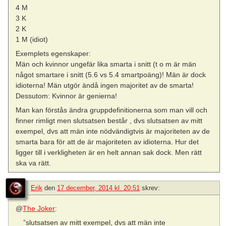
4 M
3 K
2 K
1 M (idiot)
Exemplets egenskaper:
Män och kvinnor ungefär lika smarta i snitt (t o m är män
något smartare i snitt (5.6 vs 5.4 smartpoäng)! Män är dock
idioterna! Män utgör ändå ingen majoritet av de smarta!
Dessutom: Kvinnor är genierna!
Man kan förstås ändra gruppdefinitionerna som man vill och
finner rimligt men slutsatsen består , dvs slutsatsen av mitt
exempel, dvs att män inte nödvändigtvis är majoriteten av de
smarta bara för att de är majoriteten av idioterna. Hur det
ligger till i verkligheten är en helt annan sak dock. Men rätt
ska va rätt.
Erik
den
17 december, 2014 kl. 20:51
skrev:
@
The Joker
:
”slutsatsen av mitt exempel, dvs att män inte