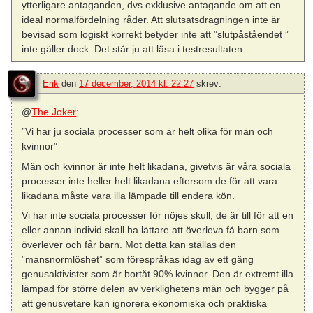
ytterligare antaganden, dvs exklusive antagande om att en
ideal normalfördelning råder. Att slutsatsdragningen inte är
bevisad som logiskt korrekt betyder inte att ”slutpåståendet ”
inte gäller dock. Det står ju att läsa i testresultaten.
Erik
den
17 december, 2014 kl. 22:27
skrev:
@
The Joker
:
”Vi har ju sociala processer som är helt olika för män och
kvinnor”
Män och kvinnor är inte helt likadana, givetvis är våra sociala
processer inte heller helt likadana eftersom de för att vara
likadana måste vara illa lämpade till endera kön.
Vi har inte sociala processer för nöjes skull, de är till för att en
eller annan individ skall ha lättare att överleva få barn som
överlever och får barn. Mot detta kan ställas den
”mansnormlöshet” som förespråkas idag av ett gäng
genusaktivister som är bortåt 90% kvinnor. Den är extremt illa
lämpad för större delen av verklighetens män och bygger på
att genusvetare kan ignorera ekonomiska och praktiska