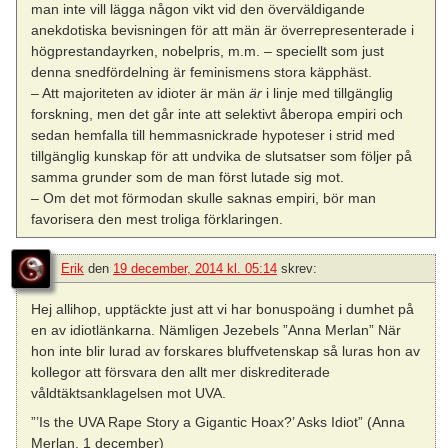
man inte vill lägga någon vikt vid den överväldigande
anekdotiska bevisningen för att män är överrepresenterade i
högprestandayrken, nobelpris, m.m. – speciellt som just
denna snedfördelning är feminismens stora käpphäst.
– Att majoriteten av idioter är män
är
i linje med tillgänglig
forskning, men det går inte att selektivt åberopa empiri och
sedan hemfalla till hemmasnickrade hypoteser i strid med
tillgänglig kunskap för att undvika de slutsatser som följer på
samma grunder som de man först lutade sig mot.
– Om det mot förmodan skulle saknas empiri, bör man
favorisera den mest troliga förklaringen.
Erik
den
19 december, 2014 kl. 05:14
skrev:
Hej allihop, upptäckte just att vi har bonuspoäng i dumhet på
en av idiotlänkarna. Nämligen Jezebels ”Anna Merlan” När
hon inte blir lurad av forskares bluffvetenskap så luras hon av
kollegor att försvara den allt mer diskrediterade
våldtäktsanklagelsen mot UVA.
”’Is the UVA Rape Story a Gigantic Hoax?’ Asks Idiot” (Anna
Merlan, 1 december)