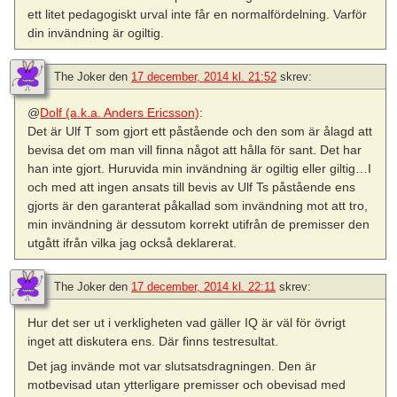
ett litet pedagogiskt urval inte får en normalfördelning. Varför
din invändning är ogiltig.
The Joker
den
17 december, 2014 kl. 21:52
skrev:
@
Dolf (a.k.a. Anders Ericsson)
:
Det är Ulf T som gjort ett påstående och den som är ålagd att
bevisa det om man vill finna något att hålla för sant. Det har
han inte gjort. Huruvida min invändning är ogiltig eller giltig…I
och med att ingen ansats till bevis av Ulf Ts påstående ens
gjorts är den garanterat påkallad som invändning mot att tro,
min invändning är dessutom korrekt utifrån de premisser den
utgått ifrån vilka jag också deklarerat.
The Joker
den
17 december, 2014 kl. 22:11
skrev:
Hur det ser ut i verkligheten vad gäller IQ är väl för övrigt
inget att diskutera ens. Där finns testresultat.
Det jag invände mot var slutsatsdragningen. Den är
motbevisad utan ytterligare premisser och obevisad med