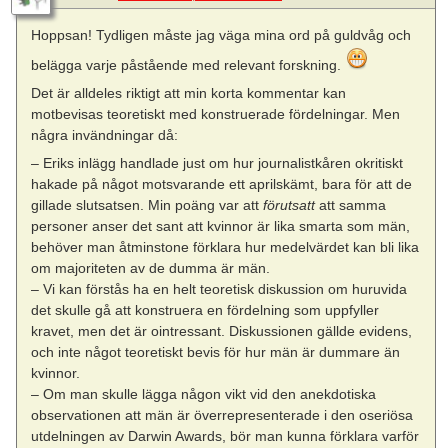
Hoppsan! Tydligen måste jag väga mina ord på guldvåg och
belägga varje påstående med relevant forskning.
Det är alldeles riktigt att min korta kommentar kan
motbevisas teoretiskt med konstruerade fördelningar. Men
några invändningar då:
– Eriks inlägg handlade just om hur journalistkåren okritiskt
hakade på något motsvarande ett aprilskämt, bara för att de
gillade slutsatsen. Min poäng var att
förutsatt
att samma
personer anser det sant att kvinnor är lika smarta som män,
behöver man åtminstone förklara hur medelvärdet kan bli lika
om majoriteten av de dumma är män.
– Vi kan förstås ha en helt teoretisk diskussion om huruvida
det skulle gå att konstruera en fördelning som uppfyller
kravet, men det är ointressant. Diskussionen gällde evidens,
och inte något teoretiskt bevis för hur män är dummare än
kvinnor.
– Om man skulle lägga någon vikt vid den anekdotiska
observationen att män är överrepresenterade i den oseriösa
utdelningen av Darwin Awards, bör man kunna förklara varför