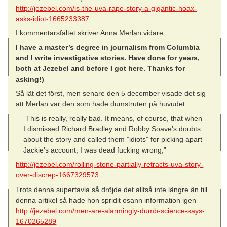
http://jezebel.com/is-the-uva-rape-story-a-gigantic-hoax-
asks-idiot-1665233387
I kommentarsfältet skriver Anna Merlan vidare
I have a master’s degree in journalism from Columbia
and I write investigative stories. Have done for years,
both at Jezebel and before I got here. Thanks for
asking!)
Så lät det först, men senare den 5 december visade det sig
att Merlan var den som hade dumstruten på huvudet.
”This is really, really bad. It means, of course, that when
I dismissed Richard Bradley and Robby Soave’s doubts
about the story and called them ”idiots” for picking apart
Jackie’s account, I was dead fucking wrong,”
http://jezebel.com/rolling-stone-partially-retracts-uva-story-
over-discrep-1667329573
Trots denna supertavla så dröjde det alltså inte längre än till
denna artikel så hade hon spridit osann information igen
http://jezebel.com/men-are-alarmingly-dumb-science-says-
1670265289