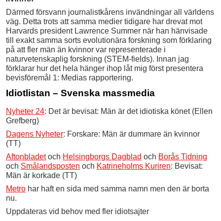
Därmed försvann journalistkårens invändningar all världens
väg. Detta trots att samma medier tidigare har drevat mot
Harvards president Lawrence Summer när han hänvisade
till exakt samma sorts evolutionära forskning som förklaring
på att fler män än kvinnor var representerade i
naturvetenskaplig forskning (STEM-fields). Innan jag
förklarar hur det hela hänger ihop låt mig först presentera
bevisföremål 1: Medias rapportering.
Idiotlistan – Svenska massmedia
Nyheter 24
: Det är bevisat: Män är det idiotiska könet (Ellen
Grefberg)
Dagens Nyheter
: Forskare: Män är dummare än kvinnor
(TT)
Aftonbladet
och
Helsingborgs Dagblad
och
Borås Tidning
och
Smålandsposten
och
Katrineholms Kuriren
: Bevisat:
Män är korkade (TT)
Metro
har haft en sida med samma namn men den är borta
nu.
Uppdateras vid behov med fler idiotsajter