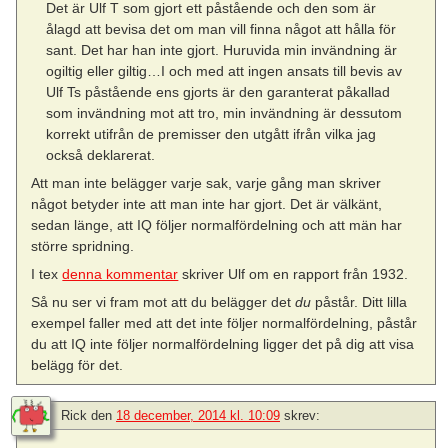
Det är Ulf T som gjort ett påstående och den som är
ålagd att bevisa det om man vill finna något att hålla för
sant. Det har han inte gjort. Huruvida min invändning är
ogiltig eller giltig…I och med att ingen ansats till bevis av
Ulf Ts påstående ens gjorts är den garanterat påkallad
som invändning mot att tro, min invändning är dessutom
korrekt utifrån de premisser den utgått ifrån vilka jag
också deklarerat.
Att man inte belägger varje sak, varje gång man skriver
något betyder inte att man inte har gjort. Det är välkänt,
sedan länge, att IQ följer normalfördelning och att män har
större spridning.
I tex
denna kommentar
skriver Ulf om en rapport från 1932.
Så nu ser vi fram mot att du belägger det
du
påstår. Ditt lilla
exempel faller med att det inte följer normalfördelning, påstår
du att IQ inte följer normalfördelning ligger det på dig att visa
belägg för det.
Rick
den
18 december, 2014 kl. 10:09
skrev: