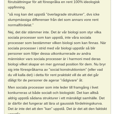
förutsättningar för att förespråka en rent 100% ideologisk
uppfinning.
”så nog kan det uppstå ”överlagrade strukturer”, dvs icke
slumpmässiga differenser från det som annars vore rent
normalfördelat.”
Nej, det där stämmer inte. Det är vår biologi som styr vilka
sociala processer som kan uppstå, inte våra sociala
processer som bestämmer vilken biologi som kan finnas. När
sociala processer i strid med vår biologi uppstår så blir
personer som följer dessa utkonkurrerade av andra
människor vars sociala processer är i harmoni med deras
biologi vilket skapar en mer gynnad position för dem. Nu bryr
sig inte förespråkarna av ”social konstruktionism” (eller vad
du vill kalla det) i detta för rent praktiskt vill de att det går
dåligt för de personer de agerar ”rådgivare” åt.
Men sociala processer som inte leder till framgång i livet
konkurreras ut både socialt och biologiskt. Det kan alltså
aldrig uppstå sådana strukturer i ett mänskligt samhälle. Det
är därför det fungerar att lära ut gaussisk fördelningskurva.
Det är inte det att den ”kan” uppstå. Det är det att den faktiskt