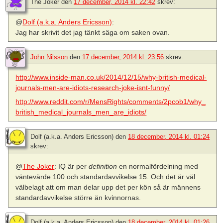
The Joker
den
17 december, 2014 kl. 22:42
skrev:
@
Dolf (a.k.a. Anders Ericsson)
:
Jag har skrivit det jag tänkt säga om saken ovan.
John Nilsson
den
17 december, 2014 kl. 23:56
skrev:
http://www.inside-man.co.uk/2014/12/15/why-british-medical-
journals-men-are-idiots-research-joke-isnt-funny/
http://www.reddit.com/r/MensRights/comments/2pcob1/why_
british_medical_journals_men_are_idiots/
Dolf (a.k.a. Anders Ericsson)
den
18 december, 2014 kl. 01:24
skrev:
@
The Joker
: IQ är per
definition
en normalfördelning med
väntevärde 100 och standardavvikelse 15. Och det är väl
välbelagt att om man delar upp det per kön så är männens
standardavvikelse större än kvinnornas.
Dolf (a.k.a. Anders Ericsson)
den
18 december, 2014 kl. 01:26