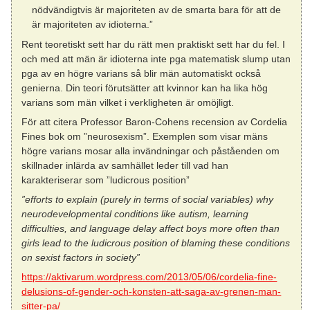
nödvändigtvis är majoriteten av de smarta bara för att de
är majoriteten av idioterna.”
Rent teoretiskt sett har du rätt men praktiskt sett har du fel. I
och med att män är idioterna inte pga matematisk slump utan
pga av en högre varians så blir män automatiskt också
genierna. Din teori förutsätter att kvinnor kan ha lika hög
varians som män vilket i verkligheten är omöjligt.
För att citera Professor Baron-Cohens recension av Cordelia
Fines bok om ”neurosexism”. Exemplen som visar mäns
högre varians mosar alla invändningar och påståenden om
skillnader inlärda av samhället leder till vad han
karakteriserar som ”ludicrous position”
”efforts to explain (purely in terms of social variables) why
neurodevelopmental conditions like autism, learning
difficulties, and language delay affect boys more often than
girls lead to the ludicrous position of blaming these conditions
on sexist factors in society”
https://aktivarum.wordpress.com/2013/05/06/cordelia-fine-
delusions-of-gender-och-konsten-att-saga-av-grenen-man-
sitter-pa/