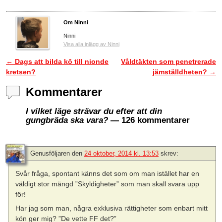
Om Ninni
Ninni
Visa alla inlägg av Ninni
←
Dags att bilda kö till nionde
Våldtäkten som penetrerade
Inläggsnavigering
kretsen?
jämställdheten?
→
Kommentarer
I vilket läge strävar du efter att din
gungbräda ska vara?
— 126 kommentarer
Genusföljaren
den
24 oktober, 2014 kl. 13:53
skrev:
Svår fråga, spontant känns det som om man istället har en
väldigt stor mängd ”Skyldigheter” som man skall svara upp
för!
Har jag som man, några exklusiva rättigheter som enbart mitt
kön ger mig? ”De vette FF det?”