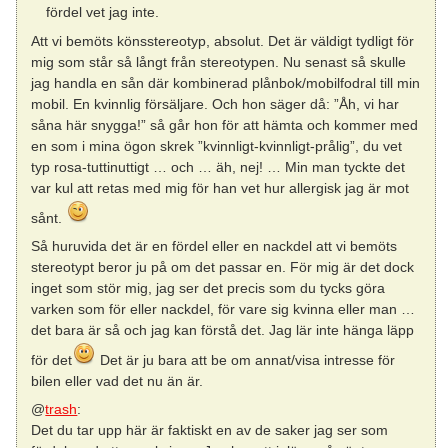
fördel vet jag inte.
Att vi bemöts könsstereotyp, absolut. Det är väldigt tydligt för
mig som står så långt från stereotypen. Nu senast så skulle
jag handla en sån där kombinerad plånbok/mobilfodral till min
mobil. En kvinnlig försäljare. Och hon säger då: ”Åh, vi har
såna här snygga!” så går hon för att hämta och kommer med
en som i mina ögon skrek ”kvinnligt-kvinnligt-prålig”, du vet
typ rosa-tuttinuttigt … och … äh, nej! … Min man tyckte det
var kul att retas med mig för han vet hur allergisk jag är mot
sånt.
Så huruvida det är en fördel eller en nackdel att vi bemöts
stereotypt beror ju på om det passar en. För mig är det dock
inget som stör mig, jag ser det precis som du tycks göra
varken som för eller nackdel, för vare sig kvinna eller man …
det bara är så och jag kan förstå det. Jag lär inte hänga läpp
för det
Det är ju bara att be om annat/visa intresse för
bilen eller vad det nu än är.
@
trash
:
Det du tar upp här är faktiskt en av de saker jag ser som