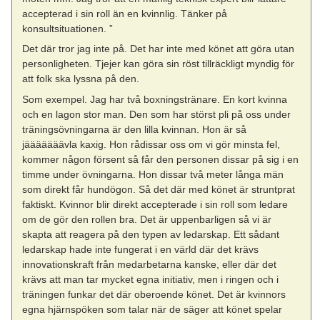
accepterad i sin roll än en kvinnlig. Tänker på
konsultsituationen. ”
Det där tror jag inte på. Det har inte med könet att göra utan
personligheten. Tjejer kan göra sin röst tillräckligt myndig för
att folk ska lyssna på den.
Som exempel. Jag har två boxningstränare. En kort kvinna
och en lagon stor man. Den som har störst pli på oss under
träningsövningarna är den lilla kvinnan. Hon är så
jääääääävla kaxig. Hon rådissar oss om vi gör minsta fel,
kommer någon försent så får den personen dissar på sig i en
timme under övningarna. Hon dissar två meter långa män
som direkt får hundögon. Så det där med könet är struntprat
faktiskt. Kvinnor blir direkt accepterade i sin roll som ledare
om de gör den rollen bra. Det är uppenbarligen så vi är
skapta att reagera på den typen av ledarskap. Ett sådant
ledarskap hade inte fungerat i en värld där det krävs
innovationskraft från medarbetarna kanske, eller där det
krävs att man tar mycket egna initiativ, men i ringen och i
träningen funkar det där oberoende könet. Det är kvinnors
egna hjärnspöken som talar när de säger att könet spelar