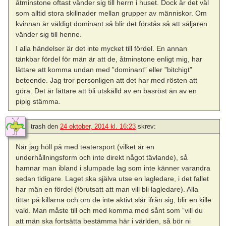
åtminstone oftast vänder sig till herrn i huset. Dock är det väl
som alltid stora skillnader mellan grupper av människor. Om
kvinnan är väldigt dominant så blir det förstås så att säljaren
vänder sig till henne.
I alla händelser är det inte mycket till fördel. En annan
tänkbar fördel för män är att de, åtminstone enligt mig, har
lättare att komma undan med ”dominant” eller ”bitchigt”
beteende. Jag tror personligen att det har med rösten att
göra. Det är lättare att bli utskälld av en basröst än av en
pipig stämma.
trash
den
24 oktober, 2014 kl. 16:23
skrev:
När jag höll på med teatersport (vilket är en
underhållningsform och inte direkt något tävlande), så
hamnar man ibland i slumpade lag som inte känner varandra
sedan tidigare. Laget ska själva utse en lagledare, i det fallet
har män en fördel (förutsatt att man vill bli lagledare). Alla
tittar på killarna och om de inte aktivt slår ifrån sig, blir en kille
vald. Man måste till och med komma med sånt som ”vill du
att män ska fortsätta bestämma här i världen, så bör ni