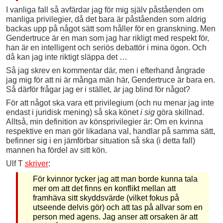
I vanliga fall så avfärdar jag för mig själv påståenden om
manliga privilegier, då det bara är påståenden som aldrig
backas upp på något sätt som håller för en granskning. Men
Gendertruce är en man som jag har rikligt med respekt för,
han är en intelligent och seriös debattör i mina ögon. Och
då kan jag inte riktigt släppa det …
Så jag skrev en kommentar där, men i efterhand ångrade
jag mig för att ni är många män här, Gendertruce är bara en.
Så därför frågar jag er i stället, är jag blind för något?
För att något ska vara ett privilegium (och nu menar jag inte
endast i juridisk mening) så ska könet
i sig
göra skillnad.
Alltså, min definition av könsprivilegier är: Om en kvinna
respektive en man gör likadana val, handlar på samma sätt,
befinner sig i en jämförbar situation så ska (i detta fall)
mannen ha fördel av sitt kön.
Ulf T
skriver
:
För kvinnor tycker jag att man borde kunna tala
mer om att det finns en konflikt mellan att
framhäva sitt skyddsvärde (vilket fokus på
utseende delvis gör) och att tas på allvar som en
person med agens. Jag anser att orsaken är att