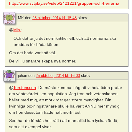
http://www.svtplay.se/video/2421221/gruppen-och-herrarna
MK
den
25 oktober, 2014 kl. 15:48
skrev:
@
Mia.
:
Och det är ju det normkritiker vill, och att normerna ska
breddas för båda könen.
Om det hade varit så väl…
De vill ju snarare skapa nya normer.
johan
den
25 oktober, 2014 kl. 16:00
skrev:
@
Torstensson
: Du måste komma ihåg att vi hela tiden pratar
om väntevärdet i en population. Jag tror, och vetenskapen
håller med mig, att mörk röst ger större myndighet. Din
kvinnliga boxningstränare skulle ha varit ÄNNU mer myndig
om hon dessutom hade haft mörk röst.
Sen har du förstås helt rätt i att man alltid kan lyckas ändå,
som ditt exempel visar.