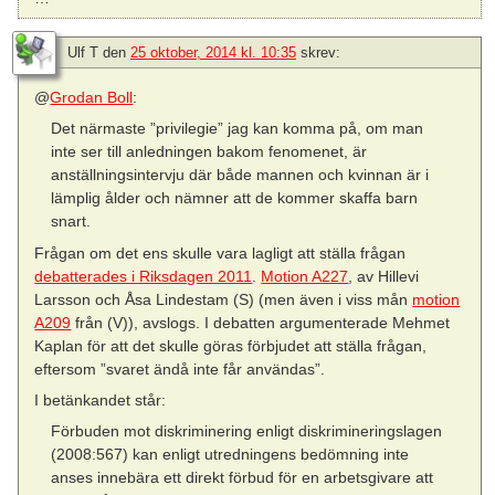
Ulf T
den
25 oktober, 2014 kl. 10:35
skrev:
@
Grodan Boll
:
Det närmaste ”privilegie” jag kan komma på, om man
inte ser till anledningen bakom fenomenet, är
anställningsintervju där både mannen och kvinnan är i
lämplig ålder och nämner att de kommer skaffa barn
snart.
Frågan om det ens skulle vara lagligt att ställa frågan
debatterades i Riksdagen 2011
.
Motion A227
, av Hillevi
Larsson och Åsa Lindestam (S) (men även i viss mån
motion
A209
från (V)), avslogs. I debatten argumenterade Mehmet
Kaplan för att det skulle göras förbjudet att ställa frågan,
eftersom ”svaret ändå inte får användas”.
I betänkandet står:
Förbuden mot diskriminering enligt diskrimineringslagen
(2008:567) kan enligt utredningens bedömning inte
anses innebära ett direkt förbud för en arbetsgivare att