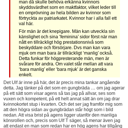
man då skulle behöva erkänna kvinnors
skyddsvärdhet som en maktfaktor, vilket leder till
en omprövning av hela bilden av kvinnor som
förtryckta av patriarkatet. Kvinnor har i alla fall ett
val här.
För män är det knepigare. Män kan utveckla sin
känslighet och sina ‘feminina’ sidor först när man
nått en tillräckligt hög prestationsnivå som
beskyddare och försörjare. Dvs man kan vara
mjuk om man bara är tillräckligt ‘manlig’ också.
Detta funkar för högpresterande män, men är
svårare för andra. Om valet står mellan att vara
‘bara manlig’ eller ‘bara mjuk’ är det ganska
enkelt.
Det Ulf är inne på här, det är precis mina tankar angående
detta. Jag tänker på det som en gungbräda … om jag agerar
på ett sätt som visar agens så tas jag på allvar, ses som
vuxen och kompetent, på ett helt annat sätt än om jag drar
kvinnokortet stup i kvarten. Och det ser jag framför mig som
att den högra sidan av gungbrädan står högt som i bild
nedan. Att visa brist på agens ligger utanför den manliga
könsrollen och, precis som Ulf T säger, så menar även jag
att endast en man som redan har en hög agens har tillgång