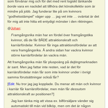
som förvånar mig och för det med rent logiskt tänkande
borde
vara en nackdel att tillhöra det könskollektiv som är
mindre på jobb. Jag funderar lite på om kvinnors
”godhetsstämpel” väger upp … jag vet inte … oväntat är det
för mig att inte hitta ett entydigt mönster i den riktningen.
@
Johan
:
Framgångsrika
män har en fördel över framgångstika
kvinnor, då de får BÅDE attraktionskraft och
karriärfördelar. Kvinnor får inga attraktionsfördelar av att
vara framgångsrika. Å andra sidan har vackra kvinnor
större karriärfördelar än vackra män.
Att framgångsrika män får pluspoäng på dejtingmarknaden
är sant. Men jag fattar inte resten, vad är det för
karriärsfördelar män får som inte kvinnor under i övrigt
samma förutsättningar också får?
[
Edit:
Nu tror jag jag kopplade. Du menar att män och kvinnor
i karriär får karriärsfördelar, men män får
dessutom
attraktionskraft av positionen?]
Jag kan tänka mig att vissa ex. bilförsäljare vänder sig
automatiskt till män vid bilköp, men om det är någon