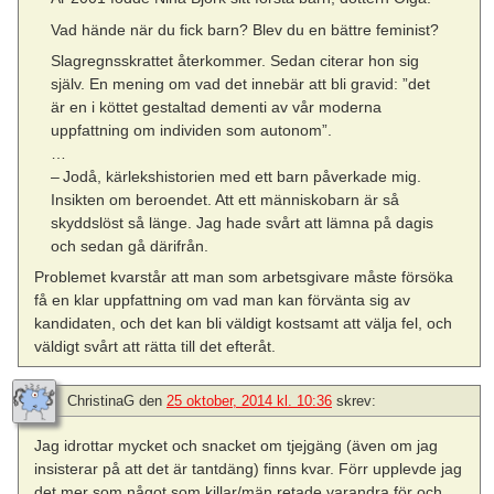
Vad hände när du fick barn? Blev du en bättre feminist?
Slagregnsskrattet återkommer. Sedan citerar hon sig
själv. En mening om vad det innebär att bli gravid: ”det
är en i köttet gestaltad dementi av vår moderna
uppfattning om individen som autonom”.
…
– Jodå, kärlekshistorien med ett barn påverkade mig.
Insikten om beroendet. Att ett människobarn är så
skyddslöst så länge. Jag hade svårt att lämna på dagis
och sedan gå därifrån.
Problemet kvarstår att man som arbetsgivare måste försöka
få en klar uppfattning om vad man kan förvänta sig av
kandidaten, och det kan bli väldigt kostsamt att välja fel, och
väldigt svårt att rätta till det efteråt.
ChristinaG
den
25 oktober, 2014 kl. 10:36
skrev:
Jag idrottar mycket och snacket om tjejgäng (även om jag
insisterar på att det är tantdäng) finns kvar. Förr upplevde jag
det mer som något som killar/män retade varandra för och