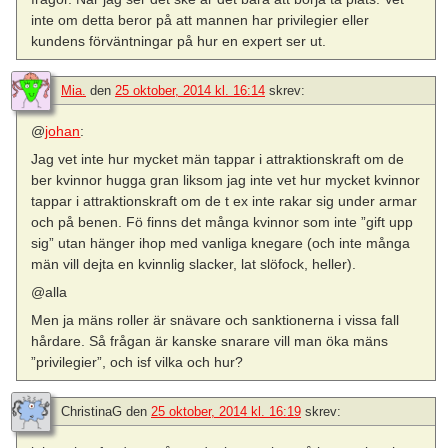
inte om detta beror på att mannen har privilegier eller
kundens förväntningar på hur en expert ser ut.
Mia.
den
25 oktober, 2014 kl. 16:14
skrev:
@
johan
:
Jag vet inte hur mycket män tappar i attraktionskraft om de
ber kvinnor hugga gran liksom jag inte vet hur mycket kvinnor
tappar i attraktionskraft om de t ex inte rakar sig under armar
och på benen. Fö finns det många kvinnor som inte ”gift upp
sig” utan hänger ihop med vanliga knegare (och inte många
män vill dejta en kvinnlig slacker, lat slöfock, heller).
@alla
Men ja mäns roller är snävare och sanktionerna i vissa fall
hårdare. Så frågan är kanske snarare vill man öka mäns
”privilegier”, och isf vilka och hur?
ChristinaG
den
25 oktober, 2014 kl. 16:19
skrev: