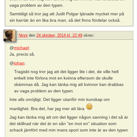
vaga problem av den typen.
Samtidigt så tror jag att Judit Polgar tjänade mycket mer på
sin karriär än en lika bra man, så det finns fördelar också.
Ninni
den
24 oktober, 2014 kl. 22:49
skrev:
@
michael
:
Ja, precis så.
@
johan
:
Tragiskt nog tror jag att det ligger lite i det, de ville helt
enkelt inte förlora mot en kvinna eftersom de skulle
skämmas då. Jag kan tänka mig att kvinnor kan drabbas
av vaga problem av den typen.
Inte alls omöjligt. Det ligger utanför min kunskap om
manlighet. Bra det, har jag mer att lära
Jag kan tänka mig att
om
det ligger någon sanning i det så är
det skillnad när det är en sån ”en mot en” situation som
schack jämfört med min mans sport som inte är av den typen
…