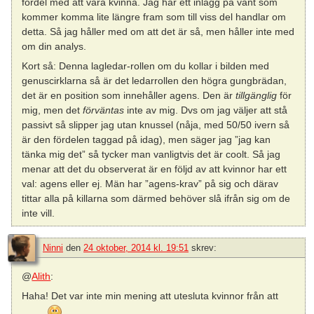
fördel med att vara kvinna. Jag har ett inlägg på vänt som
kommer komma lite längre fram som till viss del handlar om
detta. Så jag håller med om att det är så, men håller inte med
om din analys.
Kort så: Denna lagledar-rollen om du kollar i bilden med
genuscirklarna så är det ledarrollen den högra gungbrädan,
det är en position som innehåller agens. Den är
tillgänglig
för
mig, men det
förväntas
inte av mig. Dvs om jag väljer att stå
passivt så slipper jag utan knussel (nåja, med 50/50 ivern så
är den fördelen taggad på idag), men säger jag ”jag kan
tänka mig det” så tycker man vanligtvis det är coolt. Så jag
menar att det du observerat är en följd av att kvinnor har ett
val: agens eller ej. Män har ”agens-krav” på sig och därav
tittar alla på killarna som därmed behöver slå ifrån sig om de
inte vill.
Ninni
den
24 oktober, 2014 kl. 19:51
skrev:
@
Alith
:
Haha! Det var inte min mening att utesluta kvinnor från att