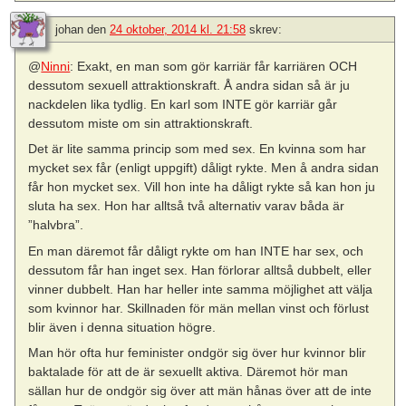
johan
den
24 oktober, 2014 kl. 21:58
skrev:
@
Ninni
: Exakt, en man som gör karriär får karriären OCH
dessutom sexuell attraktionskraft. Å andra sidan så är ju
nackdelen lika tydlig. En karl som INTE gör karriär går
dessutom miste om sin attraktionskraft.
Det är lite samma princip som med sex. En kvinna som har
mycket sex får (enligt uppgift) dåligt rykte. Men å andra sidan
får hon mycket sex. Vill hon inte ha dåligt rykte så kan hon ju
sluta ha sex. Hon har alltså två alternativ varav båda är
”halvbra”.
En man däremot får dåligt rykte om han INTE har sex, och
dessutom får han inget sex. Han förlorar alltså dubbelt, eller
vinner dubbelt. Han har heller inte samma möjlighet att välja
som kvinnor har. Skillnaden för män mellan vinst och förlust
blir även i denna situation högre.
Man hör ofta hur feminister ondgör sig över hur kvinnor blir
baktalade för att de är sexuellt aktiva. Däremot hör man
sällan hur de ondgör sig över att män hånas över att de inte