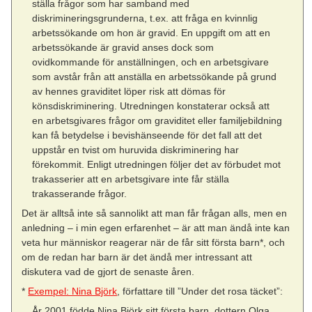
ställa frågor som har samband med
diskrimineringsgrunderna, t.ex. att fråga en kvinnlig
arbetssökande om hon är gravid. En uppgift om att en
arbetssökande är gravid anses dock som
ovidkommande för anställningen, och en arbetsgivare
som avstår från att anställa en arbetssökande på grund
av hennes graviditet löper risk att dömas för
könsdiskriminering. Utredningen konstaterar också att
en arbetsgivares frågor om graviditet eller familjebildning
kan få betydelse i bevishänseende för det fall att det
uppstår en tvist om huruvida diskriminering har
förekommit. Enligt utredningen följer det av förbudet mot
trakasserier att en arbetsgivare inte får ställa
trakasserande frågor.
Det är alltså inte så sannolikt att man får frågan alls, men en
anledning – i min egen erfarenhet – är att man ändå inte kan
veta hur människor reagerar när de får sitt första barn*, och
om de redan har barn är det ändå mer intressant att
diskutera vad de gjort de senaste åren.
*
Exempel: Nina Björk
, författare till ”Under det rosa täcket”:
År 2001 födde Nina Björk sitt första barn, dottern Olga.