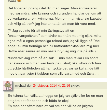
svara
Det ligger en poäng i det din man säger. Män konkurrerar
med varandra, inte kvinnor och i grunden handlar det om att
de konkurrerar
om
kvinnorna. Men om man visar sig kapabel
och villig så tror** jag inte annat än att man får vara med.
(** Jag vet inte för att min tävlingstyp att en
”ensamvargstävlare” som tävlar stenhårt mot mig själv, mina
egna mål o egna personliga rekord och jag vill ligga på ”the
edge” av min förmåga och bli bättre/utvecklas/lära mig mer.
Bättre eller sämre än min nästa bryr jag mig inte på alls.)
*funderar* Jag kom på en sak … min man tävlar i en sport
där kvinnor och män
kan
tävla på (i stort) lika villkor och han
uttryckte härförleden att han tyckte det var så kul att de fått
med ett par tjejer i klubben som ville vara med och tävla …
michael
den
24 oktober, 2014 kl. 21:56
skrev:
En kvinna kan välja att hugga en julgran själv eller be en man
att göra det för henne och båda är okej.
En man har oftast bara ett val om han vill ha en julgran.