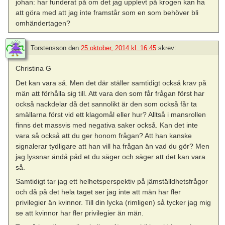
johan: har funderat på om det jag upplevt på krogen kan ha
att göra med att jag inte framstår som en som behöver bli
omhändertagen?
Torstensson
den
25 oktober, 2014 kl. 16:45
skrev:
Christina G
Det kan vara så. Men det där ställer samtidigt också krav på
män att förhålla sig till. Att vara den som får frågan först har
också nackdelar då det sannolikt är den som också får ta
smällarna först vid ett klagomål eller hur? Alltså i mansrollen
finns det massvis med negativa saker också. Kan det inte
vara så också att du ger honom frågan? Att han kanske
signalerar tydligare att han vill ha frågan än vad du gör? Men
jag lyssnar ändå påd et du säger och säger att det kan vara
så.
Samtidigt tar jag ett helhetsperspektiv på jämställdhetsfrågor
och då på det hela taget ser jag inte att män har fler
privilegier än kvinnor. Till din lycka (rimligen) så tycker jag mig
se att kvinnor har fler privilegier än män.