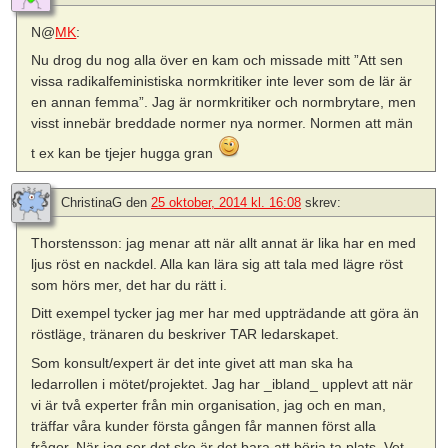
N@
MK
:
Nu drog du nog alla över en kam och missade mitt ”Att sen
vissa radikalfeministiska normkritiker inte lever som de lär är
en annan femma”. Jag är normkritiker och normbrytare, men
visst innebär breddade normer nya normer. Normen att män
t ex kan be tjejer hugga gran
ChristinaG
den
25 oktober, 2014 kl. 16:08
skrev:
Thorstensson: jag menar att när allt annat är lika har en med
ljus röst en nackdel. Alla kan lära sig att tala med lägre röst
som hörs mer, det har du rätt i.
Ditt exempel tycker jag mer har med uppträdande att göra än
röstläge, tränaren du beskriver TAR ledarskapet.
Som konsult/expert är det inte givet att man ska ha
ledarrollen i mötet/projektet. Jag har _ibland_ upplevt att när
vi är två experter från min organisation, jag och en man,
träffar våra kunder första gången får mannen först alla
frågor. När jag ser det ske är det bara att börja ta plats. Vet