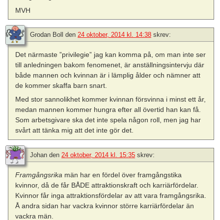
MVH
Grodan Boll
den
24 oktober, 2014 kl. 14:38
skrev:
Det närmaste ”privilegie” jag kan komma på, om man inte ser
till anledningen bakom fenomenet, är anställningsintervju där
både mannen och kvinnan är i lämplig ålder och nämner att
de kommer skaffa barn snart.
Med stor sannolikhet kommer kvinnan försvinna i minst ett år,
medan mannen kommer hungra efter all övertid han kan få.
Som arbetsgivare ska det inte spela någon roll, men jag har
svårt att tänka mig att det inte gör det.
Johan
den
24 oktober, 2014 kl. 15:35
skrev:
Framgångsrika
män har en fördel över framgångstika
kvinnor, då de får BÅDE attraktionskraft och karriärfördelar.
Kvinnor får inga attraktionsfördelar av att vara framgångsrika.
Å andra sidan har vackra kvinnor större karriärfördelar än
vackra män.