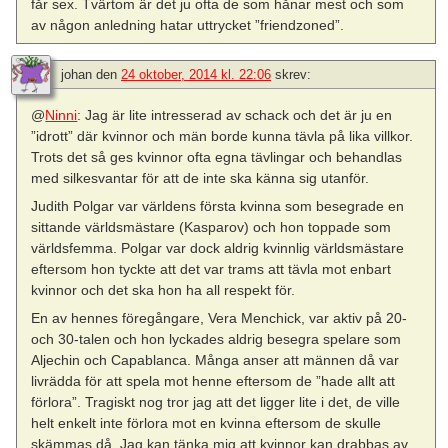
får sex. Tvärtom är det ju ofta de som hånar mest och som
av någon anledning hatar uttrycket ”friendzoned”.
johan
den
24 oktober, 2014 kl. 22:06
skrev:
@
Ninni
: Jag är lite intresserad av schack och det är ju en
”idrott” där kvinnor och män borde kunna tävla på lika villkor.
Trots det så ges kvinnor ofta egna tävlingar och behandlas
med silkesvantar för att de inte ska känna sig utanför.
Judith Polgar var världens första kvinna som besegrade en
sittande världsmästare (Kasparov) och hon toppade som
världsfemma. Polgar var dock aldrig kvinnlig världsmästare
eftersom hon tyckte att det var trams att tävla mot enbart
kvinnor och det ska hon ha all respekt för.
En av hennes föregångare, Vera Menchick, var aktiv på 20-
och 30-talen och hon lyckades aldrig besegra spelare som
Aljechin och Capablanca. Många anser att männen då var
livrädda för att spela mot henne eftersom de ”hade allt att
förlora”. Tragiskt nog tror jag att det ligger lite i det, de ville
helt enkelt inte förlora mot en kvinna eftersom de skulle
skämmas då. Jag kan tänka mig att kvinnor kan drabbas av