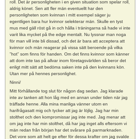
roll. Det är personligheten i en given situation som spelar roll,
aldrig könet. Sen att fler män eventuellt har den
personligheten som kvinnan i mitt exempel säger ju
egentligen bara hur kvinnor selekterar män. Skulle en tyst
mus med gäll röst gå in och hålla i träningarna så hade vi inte
varit lika mycket på the edge mentalt. Nu lyssnar man noga
för man vill inte bli dissad, och det är bara att acceptera att
kvinnor och män reagerar på vissa sätt beroende på vilka
”hot” som finns för handen. Om det finns kvinnor som känner
att dom inte tas på allvar inom företagsvärlden så beror det
enligt mitt sätt att bedöma saken inte på den kvinnans kön.
Utan mer på hennes personlighet.
Ninni/
Mitt förhållande tog slut för någon dag sedan. Jag klarade
inte av tanken att hon låg med en annan under tiden när jag
träffade henne. Alla mina manliga vänner utom en
harifrågasatt mig och tycker att jag är löjlig. Jag har min
stolthet och den kompromissar jag inte med. Jag menar att
om jag inte har min stolthet, då har jag inget alls eftersom vi
män redan från början har det svårare på parmarknaden.
Det vore som att helt ge efter för dessa krafter om jag svalde