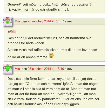
Generellt
sett möter ju pojkar/män större repressalier än
flickor/kvinnor när de går utanför sin roll.
Mia.
den
25 oktober, 2014 kl. 14:57
skrev:
@
MK
:
Och det är ju det normkritiker vill, och att normerna ska
breddas för båda könen.
Att sen vissa radikalfeministiska normkritiker inte lever som
de lär är en annan femma
Mia.
den
25 oktober, 2014 kl. 15:16
skrev:
Det sista i min förra kommentar knyter an till det jag tänkte
när jag sett ”Gruppen och herrarna” igår. Att man där säger
att man vill att alla ska få vara som de är. Men att man när
man är det får höra att man är – tycker/vill/gör fel, att man
skulle vara ”förledd av patriarkatet”. Eller att ens upplevelser
och åsikter förminskas, hånas eller osynliggörs.