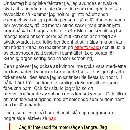
Undantag biologiska faktorer (ja, jag avundas er fysiska
styrka ibland när min inte räcker till) som rimligen inte kan
avvecklas så kommer jag helt ärligt inte på ett enda
exempel av manliga privilegier som i jämställdhetens namn
bör avvecklas, då jag menar att de saker man brukar lyfta
beror på val och agerande inte
kön
. Men jag ser att jag har
många fördelar som beror på mitt kön och är en följd av
skyddsvärdet (t.ex. folks benägenhet att hjälpa mig om jag
är i någon knipa, se reaktionen på
offer för våld
) och till följd
av ett gynocentriskt system i samhället (t.ex. bidrag för
kvinnlig organisering och cancer-screening).
Sen upplever jag också att kvinnor inte tycks vara medvetna
om kostnaden kvinnokortsdragande har, att ens gungbräda
tickar neråt i den ända jag misstänker de flesta kvinnor vill
hålla högt. För jag tror inte vanligen kvinnor vill ses som
förvuxna barn. Och där skulle jag vilja se ett
medvetengörande av val och dess konsekvenser. Och tillika
att man förväxlar agens med ett beteende som är dominant
och bestämmande.
Frida, som testat på hur det är att slå upp gungbrädans
högra sida, skriver så
här
:
Jag är inte rädd för motorsågen längre. Jag