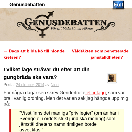
Genusdebatten
Hoppa till huvudinnehåll
Hoppa till sekundärt innehåll
←
Dags att bilda kö till nionde
Våldtäkten som penetrerade
Inläggsnavigering
kretsen?
jämställdheten?
→
I vilket läge strävar du efter att din
gungbräda ska vara?
Postat
24 oktober, 2014
av
Ninni
För några dagar sen skrev Gendertruce
ett inlägg
, som var
bra i vanlig ordning. Men det var en sak jag hängde upp mig
på:
”Visst finns det manliga ”privilegier” (om än här i
Sverige ej i ordets strikt juridiska mening) som i
jämställdhetens namn rimligen borde
avvecklas.”