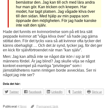
bemästrar den. Jag kan till och med lära andra
hur man gör. Kan tricken och knepen. Har
modet, har tagit platsen. Jag vågade kliva över
till den sidan. Med hjälp av min pappa som
öppnade den möjligheten. För jag hade kanske
inte valt den själv.
Hade det funnits en kvinnorörelse som på ett bra sätt
peppade kvinnor att ”våga kliva över” så hade jag gärna
stöttat den. För det tycks vara så att kvinnor ofta tycker det
känns obehagligt … Och det är synd, tycker jag, för det ger
en kick för självförtroendet när man ”kan själv”.
Men: Jag kan alltså inte se något där
kön i sig
är till
männens fördel. Är jag blind? Jag skulle vilja se något
konkret exempel på manliga ”privilegier” som i
jämställdhetens namn rimligen borde avvecklas. Ser ni
något jag inte ser?
Dela det här:
Twitter
Facebook
LinkedIn
Tumblr
Skriv ut
Publicerat i
Ninni
Permanent länk