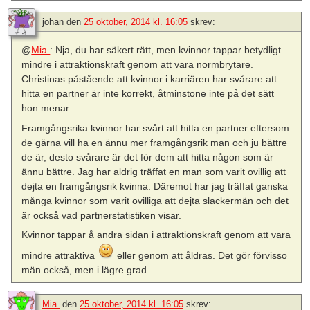
johan
den
25 oktober, 2014 kl. 16:05
skrev:
@
Mia.
: Nja, du har säkert rätt, men kvinnor tappar betydligt
mindre i attraktionskraft genom att vara normbrytare.
Christinas påstående att kvinnor i karriären har svårare att
hitta en partner är inte korrekt, åtminstone inte på det sätt
hon menar.
Framgångsrika kvinnor har svårt att hitta en partner eftersom
de gärna vill ha en ännu mer framgångsrik man och ju bättre
de är, desto svårare är det för dem att hitta någon som är
ännu bättre. Jag har aldrig träffat en man som varit ovillig att
dejta en framgångsrik kvinna. Däremot har jag träffat ganska
många kvinnor som varit ovilliga att dejta slackermän och det
är också vad partnerstatistiken visar.
Kvinnor tappar å andra sidan i attraktionskraft genom att vara
mindre attraktiva
eller genom att åldras. Det gör förvisso
män också, men i lägre grad.
Mia.
den
25 oktober, 2014 kl. 16:05
skrev: