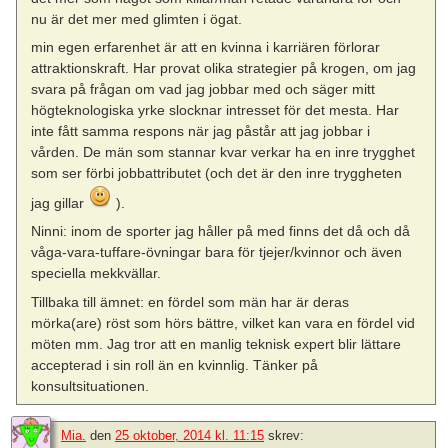
nu är det mer med glimten i ögat.
min egen erfarenhet är att en kvinna i karriären förlorar
attraktionskraft. Har provat olika strategier på krogen, om jag
svara på frågan om vad jag jobbar med och säger mitt
högteknologiska yrke slocknar intresset för det mesta. Har
inte fått samma respons när jag påstår att jag jobbar i
vården. De män som stannar kvar verkar ha en inre trygghet
som ser förbi jobbattributet (och det är den inre tryggheten
jag gillar
).
Ninni: inom de sporter jag håller på med finns det då och då
våga-vara-tuffare-övningar bara för tjejer/kvinnor och även
speciella mekkvällar.
Tillbaka till ämnet: en fördel som män har är deras
mörka(are) röst som hörs bättre, vilket kan vara en fördel vid
möten mm. Jag tror att en manlig teknisk expert blir lättare
accepterad i sin roll än en kvinnlig. Tänker på
konsultsituationen.
Mia.
den
25 oktober, 2014 kl. 11:15
skrev: