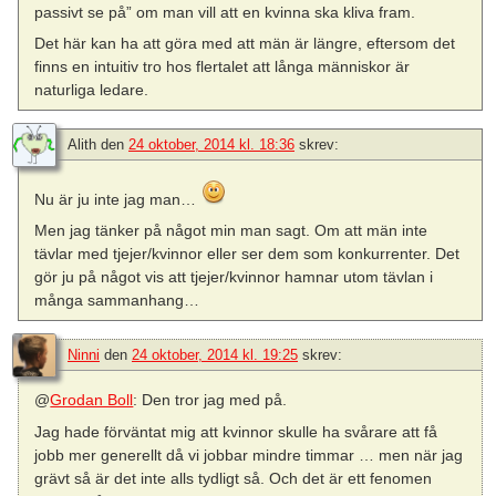
passivt se på” om man vill att en kvinna ska kliva fram.
Det här kan ha att göra med att män är längre, eftersom det
finns en intuitiv tro hos flertalet att långa människor är
naturliga ledare.
Alith
den
24 oktober, 2014 kl. 18:36
skrev:
Nu är ju inte jag man…
Men jag tänker på något min man sagt. Om att män inte
tävlar med tjejer/kvinnor eller ser dem som konkurrenter. Det
gör ju på något vis att tjejer/kvinnor hamnar utom tävlan i
många sammanhang…
Ninni
den
24 oktober, 2014 kl. 19:25
skrev:
@
Grodan Boll
: Den tror jag med på.
Jag hade förväntat mig att kvinnor skulle ha svårare att få
jobb mer generellt då vi jobbar mindre timmar … men när jag
grävt så är det inte alls tydligt så. Och det är ett fenomen