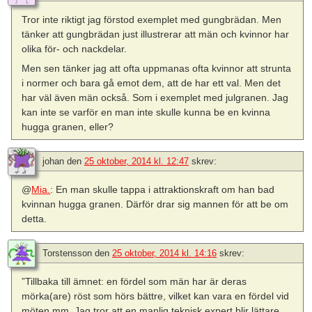
Tror inte riktigt jag förstod exemplet med gungbrädan. Men
tänker att gungbrädan just illustrerar att män och kvinnor har
olika för- och nackdelar.
Men sen tänker jag att ofta uppmanas ofta kvinnor att strunta
i normer och bara gå emot dem, att de har ett val. Men det
har väl även män också. Som i exemplet med julgranen. Jag
kan inte se varför en man inte skulle kunna be en kvinna
hugga granen, eller?
johan
den
25 oktober, 2014 kl. 12:47
skrev:
@
Mia.
: En man skulle tappa i attraktionskraft om han bad
kvinnan hugga granen. Därför drar sig mannen för att be om
detta.
Torstensson
den
25 oktober, 2014 kl. 14:16
skrev:
”Tillbaka till ämnet: en fördel som män har är deras
mörka(are) röst som hörs bättre, vilket kan vara en fördel vid
möten mm. Jag tror att en manlig teknisk expert blir lättare