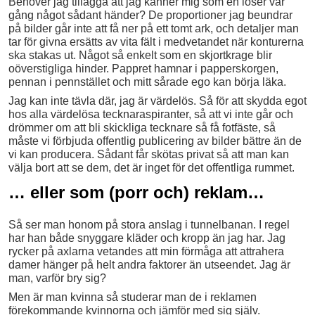
Behöver jag tillägga att jag känner mig som en loser var
gång något sådant händer? De proportioner jag beundrar
på bilder går inte att få ner på ett tomt ark, och detaljer man
tar för givna ersätts av vita fält i medvetandet när konturerna
ska stakas ut. Något så enkelt som en skjortkrage blir
oöverstigliga hinder. Pappret hamnar i papperskorgen,
pennan i pennstället och mitt sårade ego kan börja läka.
Jag kan inte tävla där, jag är värdelös. Så för att skydda egot
hos alla värdelösa tecknaraspiranter, så att vi inte går och
drömmer om att bli skickliga tecknare så få fotfäste, så
måste vi förbjuda offentlig publicering av bilder bättre än de
vi kan producera. Sådant får skötas privat så att man kan
välja bort att se dem, det är inget för det offentliga rummet.
… eller som (porr och) reklam…
Så ser man honom på stora anslag i tunnelbanan. I regel
har han både snyggare kläder och kropp än jag har. Jag
rycker på axlarna vetandes att min förmåga att attrahera
damer hänger på helt andra faktorer än utseendet. Jag är
man, varför bry sig?
Men är man kvinna så studerar man de i reklamen
förekommande kvinnorna och jämför med sig själv.