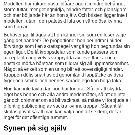
Modellen har rakare näsa, blåare ögon, mindre behåring,
större tuttar, mer getingmidja, mindre fötter, och glansigare
och mer böljande hår än hon själv. Och bristen ligger inte i
modellen, utan i den patetiskt fula och värdelösa kvinna
som hon är.
Behöver jag tillägga att hon känner sig som en loser varje
gång det händer? De proportioner hon beundrar i bilder
förvrängs som i en skrattspegel var gång hon begrundar sin
egen figur. De få kroppsdelar som kunde passera som
acceptabla är givetvis vanprydda av leverfläckar och
enstaka mörka hårstrån som tilldrar sig all uppmärksamhet.
Något så enkelt som en uring blir ett oöverstigligt hinder.
Kroppen döljs snart av ett genomtänkt lapptäcke av dyra
tyger och smink, och hennes sårade ego kan börja läka.
Hon kan inte tävla där, hon har förlorat. Så för att skydda
egot hos henne och alla andra medelmåttor, så att de inte
går och drömmer om att bli vackrast, så måste vi förbjuda all
offentlig publicering av vackra kvinnokroppar. Sådant får
skötas privat så att man kan välja bort att se dem, det är
inget för det offentliga rummet.
Synen på sig själv