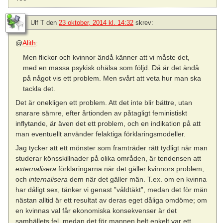
Ulf T
den
23 oktober, 2014 kl. 14:32
skrev:
@
Alith
:
Men flickor och kvinnor ändå känner att vi måste det,
med en massa psykisk ohälsa som följd. Då är det ändå
på något vis ett problem. Men svårt att veta hur man ska
tackla det.
Det är onekligen ett problem. Att det inte blir bättre, utan
snarare sämre, efter årtionden av påtagligt feministiskt
inflytande, är även det ett problem, och en indikation på att
man eventuellt använder felaktiga förklaringsmodeller.
Jag tycker att ett mönster som framträder rätt tydligt när man
studerar könsskillnader på olika områden, är tendensen att
externalisera
förklaringarna när det gäller kvinnors problem,
och
internalisera
dem när det gäller män. T.ex. om en kvinna
har dåligt sex, tänker vi genast ”våldtäkt”, medan det för män
nästan alltid är ett resultat av deras eget dåliga omdöme; om
en kvinnas val får ekonomiska konsekvenser är det
samhällets fel, medan det för mannen helt enkelt var ett