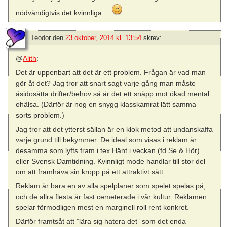
nödvändigtvis det kvinnliga…
Teodor
den
23 oktober, 2014 kl. 13:54
skrev:
@
Alith
:
Det är uppenbart att det är ett problem. Frågan är vad man
gör åt det? Jag tror att snart sagt varje gång man måste
åsidosätta drifter/behov så är det ett snäpp mot ökad mental
ohälsa. (Därför är nog en snygg klasskamrat lätt samma
sorts problem.)
Jag tror att det ytterst sällan är en klok metod att undanskaffa
varje grund till bekymmer. De ideal som visas i reklam är
desamma som lyfts fram i tex Hänt i veckan (fd Se & Hör)
eller Svensk Damtidning. Kvinnligt mode handlar till stor del
om att framhäva sin kropp på ett attraktivt sätt.
Reklam är bara en av alla spelplaner som spelet spelas på,
och de allra flesta är fast cemeterade i vår kultur. Reklamen
spelar förmodligen mest en marginell roll rent konkret.
Därför framtsåt att ”lära sig hatera det” som det enda