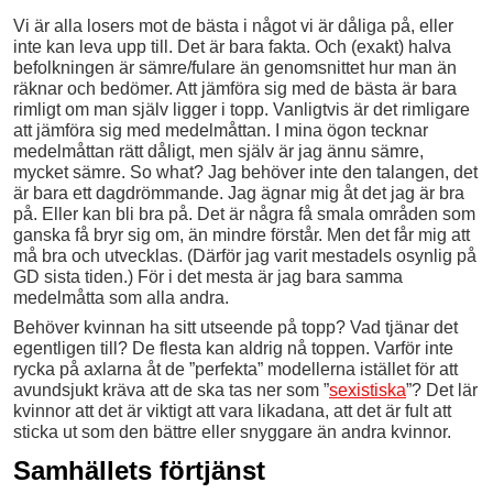
Vi är alla losers mot de bästa i något vi är dåliga på, eller
inte kan leva upp till. Det är bara fakta. Och (exakt) halva
befolkningen är sämre/fulare än genomsnittet hur man än
räknar och bedömer. Att jämföra sig med de bästa är bara
rimligt om man själv ligger i topp. Vanligtvis är det rimligare
att jämföra sig med medelmåttan. I mina ögon tecknar
medelmåttan rätt dåligt, men själv är jag ännu sämre,
mycket sämre. So what? Jag behöver inte den talangen, det
är bara ett dagdrömmande. Jag ägnar mig åt det jag är bra
på. Eller kan bli bra på. Det är några få smala områden som
ganska få bryr sig om, än mindre förstår. Men det får mig att
må bra och utvecklas. (Därför jag varit mestadels osynlig på
GD sista tiden.) För i det mesta är jag bara samma
medelmåtta som alla andra.
Behöver kvinnan ha sitt utseende på topp? Vad tjänar det
egentligen till? De flesta kan aldrig nå toppen. Varför inte
rycka på axlarna åt de ”perfekta” modellerna istället för att
avundsjukt kräva att de ska tas ner som ”
sexistiska
”? Det lär
kvinnor att det är viktigt att vara likadana, att det är fult att
sticka ut som den bättre eller snyggare än andra kvinnor.
Samhällets förtjänst