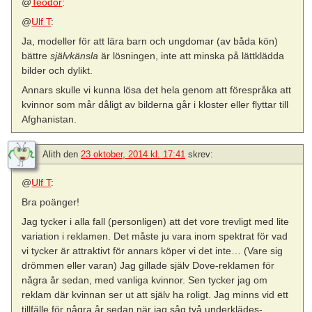
@
Teodor
:
@
Ulf T
:
Ja, modeller för att lära barn och ungdomar (av båda kön)
bättre
självkänsla
är lösningen, inte att minska på lättklädda
bilder och dylikt.
Annars skulle vi kunna lösa det hela genom att förespråka att
kvinnor som mår dåligt av bilderna går i kloster eller flyttar till
Afghanistan.
Alith
den
23 oktober, 2014 kl. 17:41
skrev:
@
Ulf T
:
Bra poänger!
Jag tycker i alla fall (personligen) att det vore trevligt med lite
variation i reklamen. Det måste ju vara inom spektrat för vad
vi tycker är attraktivt för annars köper vi det inte… (Vare sig
drömmen eller varan) Jag gillade själv Dove-reklamen för
några år sedan, med vanliga kvinnor. Sen tycker jag om
reklam där kvinnan ser ut att själv ha roligt. Jag minns vid ett
tillfälle för några år sedan när jag såg två underklädes-