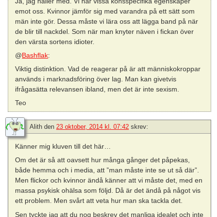
Ja, jag håller med. Vi har vissa könsspecifika egenskaper
emot oss. Kvinnor jämför sig med varandra på ett sätt som
män inte gör. Dessa måste vi lära oss att lägga band på när
de blir till nackdel. Som när man knyter näven i fickan över
den värsta sortens idioter.
@
Bashflak
:
Viktig distinktion. Vad de reagerar på är att människokroppar
används i marknadsföring över lag. Man kan givetvis
ifrågasätta relevansen ibland, men det är inte sexism.
Teo
Alith
den
23 oktober, 2014 kl. 07:42
skrev:
Känner mig kluven till det här…
Om det är så att oavsett hur många gånger det påpekas,
både hemma och i media, att ”man måste inte se ut så där”.
Men flickor och kvinnor ändå känner att vi måste det, med en
massa psykisk ohälsa som följd. Då är det ändå på något vis
ett problem. Men svårt att veta hur man ska tackla det.
Sen tyckte jag att du nog beskrev det manliga idealet och inte