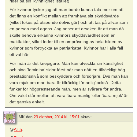
rider på sin ’kvinnlighet’ istället).
För kvinnor tycker jag att man borde kunna tala mer om att
det finns en konflikt mellan att framhäva sitt skyddsvärde
(vilket fokus på utseende delvis gör) och att tas på allvar som
en person med agens. Jag anser att orsaken är att man då
skulle behöva erkänna kvinnors skyddsvärdhet som en
maktfaktor, vilket leder till en omprövning av hela bilden av
kvinnor som förtryckta av patriarkatet. Kvinnor har i alla fall
ett val här.
För män är det knepigare. Män kan utveckla sin känslighet
och sina ’feminina’ sidor först när man nått en tillräckligt hög
prestationsnivå som beskyddare och försörjare. Dvs man kan
vara mjuk om man bara är tillräckligt ’manlig’ också. Detta
funkar för högpresterande män, men är svårare för andra.
Om valet står mellan att vara ’bara manlig’ eller ’bara mjuk’ är
det ganska enkelt.
MK
den
23 oktober, 2014 kl. 15:01
skrev:
@
Alith
: