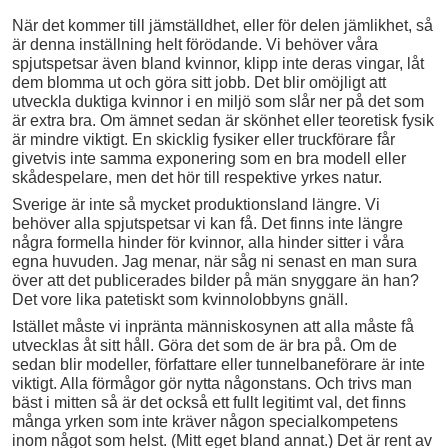
När det kommer till jämställdhet, eller för delen jämlikhet, så
är denna inställning helt förödande. Vi behöver våra
spjutspetsar även bland kvinnor, klipp inte deras vingar, låt
dem blomma ut och göra sitt jobb. Det blir omöjligt att
utveckla duktiga kvinnor i en miljö som slår ner på det som
är extra bra. Om ämnet sedan är skönhet eller teoretisk fysik
är mindre viktigt. En skicklig fysiker eller truckförare får
givetvis inte samma exponering som en bra modell eller
skådespelare, men det hör till respektive yrkes natur.
Sverige är inte så mycket produktionsland längre. Vi
behöver alla spjutspetsar vi kan få. Det finns inte längre
några formella hinder för kvinnor, alla hinder sitter i våra
egna huvuden. Jag menar, när såg ni senast en man sura
över att det publicerades bilder på män snyggare än han?
Det vore lika patetiskt som kvinnolobbyns gnäll.
Istället måste vi inpränta människosynen att alla måste få
utvecklas åt sitt håll. Göra det som de är bra på. Om de
sedan blir modeller, författare eller tunnelbaneförare är inte
viktigt. Alla förmågor gör nytta någonstans. Och trivs man
bäst i mitten så är det också ett fullt legitimt val, det finns
många yrken som inte kräver någon specialkompetens
inom något som helst. (Mitt eget bland annat.) Det är rent av