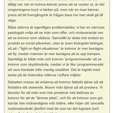
dåligt val; när en kvinna känner press att se vacker ut, är det
omgivningens tryck vi tänker på, men när en man känner
press att bli framgångsrik är frågan bara hur han skall gå till
väga.
Båda sidorna är egentligen problematiska: vi har en närmast
patologisk ovilja att se män som offer, och motsvarande iver
att se kvinnor som sådana. Sannolikt är detta inte endast en
produkt av social påverkan, utan är även biologiskt betingat,
så att i ”fight-or-flight-situationer’ är kvinnor är mer benägna
att fly, medan männen är mer benägna att ta upp kampen.
Samtidigt är både män och kvinnor ’programmerade’ att se
kvinnor som skyddsvärda, medan vi är lika ’programmerade’
att vara härdade inför manlig utsatthet. Det är logiskt med
tanke på de historiska rollerna i tuffare miljöer.
Debatten missar att erkänna att kvinnor faktiskt
tjänar
på att
förbättra sitt utseende, liksom män tjänar på att prestera. Vi
blundar för att män som inte presterar inte belönas av
kvinnor för att de ”lämnar plats”, och för att kvinnor som gör
karriär inte nödvändigtvis mår bättre, eller höjer sitt ’sexuella
marknadsvärde’ jämfört med de som tar det lugnare (och