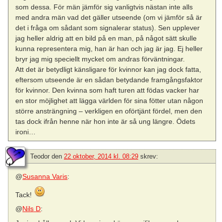
som dessa. För män jämför sig vanligtvis nästan inte alls
med andra män vad det gäller utseende (om vi jämför så är
det i fråga om sådant som signalerar status). Sen upplever
jag heller aldrig att en bild på en man, på något sätt skulle
kunna representera mig, han är han och jag är jag. Ej heller
bryr jag mig speciellt mycket om andras förväntningar.
Att det är betydligt känsligare för kvinnor kan jag dock fatta,
eftersom utseende är en sådan betydande framgångsfaktor
för kvinnor. Den kvinna som haft turen att födas vacker har
en stor möjlighet att lägga världen för sina fötter utan någon
större ansträngning – verkligen en oförtjänt fördel, men den
tas dock ifrån henne när hon inte är så ung längre. Ödets
ironi…
Teodor
den
22 oktober, 2014 kl. 08:29
skrev:
@
Susanna Varis
:
Tack!
@
Nils D
: