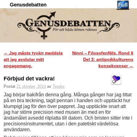
Genusdebatten
Hoppa till huvudinnehåll
Hoppa till sekundärt innehåll
←
Jag måste tyvärr meddela
Ninni – FilosofenNils, Rond 6
Inläggsnavigering
att jag avslutar mitt
Del 3: antipojkkulturens
engagemang.
konsekvenser
→
Förbjud det vackra!
Postat
21 oktober, 2014
av
Teodor
Jag börjar bakifrån denna gång. Många gånger har jag tittat
på en bra teckning, tagit pennan i handen och upptäckt hur
klumpigt jag för den över pappret. Jag upptäckte snart att
jag har större precision med musen än med en för
ändamålet avsedd ritplatta till datorn. Och bristen sitter inte i
precisionsinstrumentet, utan i den patetiskt värdelösa
användaren.