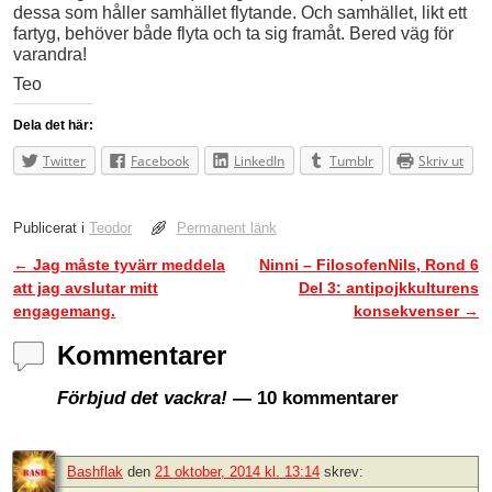
dessa som håller samhället flytande. Och samhället, likt ett
fartyg, behöver både flyta och ta sig framåt. Bered väg för
varandra!
Teo
Dela det här:
Twitter
Facebook
LinkedIn
Tumblr
Skriv ut
Publicerat i
Teodor
Permanent länk
←
Jag måste tyvärr meddela
Ninni – FilosofenNils, Rond 6
Inläggsnavigering
att jag avslutar mitt
Del 3: antipojkkulturens
engagemang.
konsekvenser
→
Kommentarer
Förbjud det vackra!
— 10 kommentarer
Bashflak
den
21 oktober, 2014 kl. 13:14
skrev: