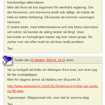
framkomliga allternativet.
Men det finns ett bra argument för stenhård reglering. Om
det försvinner, och kvinnorna ändå mår dåligt, så måste de
hitta en bättre förklaring. Då kanske de kommer sanningen
närmare.
O andra sidan, med tokfeministerna och inte kloka människor
vid rodret, så kanske de aldrig tänker så långt. Utan
berusade av framgången kastar sig över nästa grupp. De
verkar mer ute efter makt än att lösa reella problem.
Teo
Teodor
den
23 oktober, 2014 kl. 14:11
skrev:
Var ju tvubgeb att kolla om tidningen finns kvar, och även jag
får lite nostalgitippar.
Men för dagens ämne så bläddra ner till punkt 24.
http://www.veckorevyn.com/LOL/Grejerna-vi-tyckte-var-coola-
pa-90-talet
Typexempel. Skitgammalt iofs, men det är samma idag.
Teo