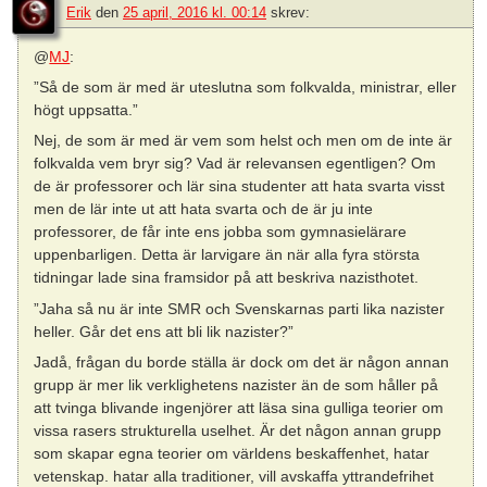
Erik
den
25 april, 2016 kl. 00:14
skrev:
@
MJ
:
”Så de som är med är uteslutna som folkvalda, ministrar, eller
högt uppsatta.”
Nej, de som är med är vem som helst och men om de inte är
folkvalda vem bryr sig? Vad är relevansen egentligen? Om
de är professorer och lär sina studenter att hata svarta visst
men de lär inte ut att hata svarta och de är ju inte
professorer, de får inte ens jobba som gymnasielärare
uppenbarligen. Detta är larvigare än när alla fyra största
tidningar lade sina framsidor på att beskriva nazisthotet.
”Jaha så nu är inte SMR och Svenskarnas parti lika nazister
heller. Går det ens att bli lik nazister?”
Jadå, frågan du borde ställa är dock om det är någon annan
grupp är mer lik verklighetens nazister än de som håller på
att tvinga blivande ingenjörer att läsa sina gulliga teorier om
vissa rasers strukturella uselhet. Är det någon annan grupp
som skapar egna teorier om världens beskaffenhet, hatar
vetenskap. hatar alla traditioner, vill avskaffa yttrandefrihet