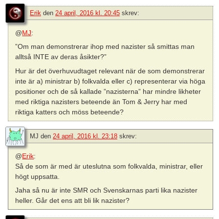
Erik
den
24 april, 2016 kl. 20:45
skrev:
@
MJ
:
”Om man demonstrerar ihop med nazister så smittas man
alltså INTE av deras åsikter?”
Hur är det överhuvudtaget relevant när de som demonstrerar
inte är a) ministrar b) folkvalda eller c) representerar via höga
positioner och de så kallade ”nazisterna” har mindre likheter
med riktiga nazisters beteende än Tom & Jerry har med
riktiga katters och möss beteende?
MJ
den
24 april, 2016 kl. 23:18
skrev:
@
Erik
:
Så de som är med är uteslutna som folkvalda, ministrar, eller
högt uppsatta.
Jaha så nu är inte SMR och Svenskarnas parti lika nazister
heller. Går det ens att bli lik nazister?