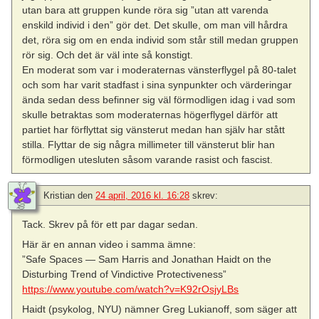
utan bara att gruppen kunde röra sig ”utan att varenda
enskild individ i den” gör det. Det skulle, om man vill hårdra
det, röra sig om en enda individ som står still medan gruppen
rör sig. Och det är väl inte så konstigt.
En moderat som var i moderaternas vänsterflygel på 80-talet
och som har varit stadfast i sina synpunkter och värderingar
ända sedan dess befinner sig väl förmodligen idag i vad som
skulle betraktas som moderaternas högerflygel därför att
partiet har förflyttat sig vänsterut medan han själv har stått
stilla. Flyttar de sig några millimeter till vänsterut blir han
förmodligen utesluten såsom varande rasist och fascist.
Kristian
den
24 april, 2016 kl. 16:28
skrev:
Tack. Skrev på för ett par dagar sedan.
Här är en annan video i samma ämne:
”Safe Spaces — Sam Harris and Jonathan Haidt on the
Disturbing Trend of Vindictive Protectiveness”
https://www.youtube.com/watch?v=K92rOsjyLBs
Haidt (psykolog, NYU) nämner Greg Lukianoff, som säger att