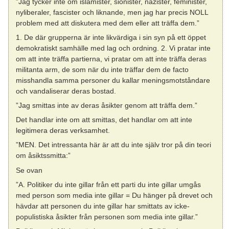
”Jag tycker inte om islamister, sionister, nazister, feminister,
nyliberaler, fascister och liknande, men jag har precis NOLL
problem med att diskutera med dem eller att träffa dem.”
1. De där grupperna är inte likvärdiga i sin syn på ett öppet
demokratiskt samhälle med lag och ordning. 2. Vi pratar inte
om att inte träffa partierna, vi pratar om att inte träffa deras
militanta arm, de som när du inte träffar dem de facto
misshandla samma personer du kallar meningsmotståndare
och vandaliserar deras bostad.
”Jag smittas inte av deras åsikter genom att träffa dem.”
Det handlar inte om att smittas, det handlar om att inte
legitimera deras verksamhet.
”MEN. Det intressanta här är att du inte själv tror på din teori
om åsiktssmitta:”
Se ovan
”A. Politiker du inte gillar från ett parti du inte gillar umgås
med person som media inte gillar = Du hänger på drevet och
hävdar att personen du inte gillar har smittats av icke-
populistiska åsikter från personen som media inte gillar.”