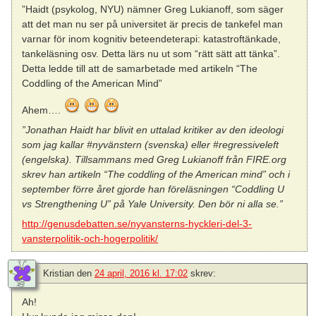
”Haidt (psykolog, NYU) nämner Greg Lukianoff, som säger
att det man nu ser på universitet är precis de tankefel man
varnar för inom kognitiv beteendeterapi: katastroftänkade,
tankeläsning osv. Detta lärs nu ut som “rätt sätt att tänka”.
Detta ledde till att de samarbetade med artikeln “The
Coddling of the American Mind”
Ahem….
”Jonathan Haidt har blivit en uttalad kritiker av den ideologi
som jag kallar #nyvänstern (svenska) eller #regressiveleft
(engelska). Tillsammans med Greg Lukianoff från FIRE.org
skrev han artikeln “The coddling of the American mind” och i
september förre året gjorde han föreläsningen “Coddling U
vs Strengthening U” på Yale University. Den bör ni alla se.”
http://genusdebatten.se/nyvansterns-hyckleri-del-3-
vansterpolitik-och-hogerpolitik/
Kristian
den
24 april, 2016 kl. 17:02
skrev:
Ah!