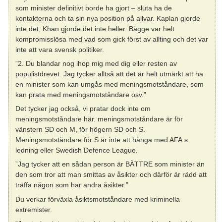
som minister definitivt borde ha gjort – sluta ha de
kontakterna och ta sin nya position på allvar. Kaplan gjorde
inte det, Khan gjorde det inte heller. Bägge var helt
kompromisslösa med vad som gick först av allting och det var
inte att vara svensk politiker.
”2. Du blandar nog ihop mig med dig eller resten av
populistdrevet. Jag tycker alltså att det är helt utmärkt att ha
en minister som kan umgås med meningsmotståndare, som
kan prata med meningsmotståndare osv.”
Det tycker jag också, vi pratar dock inte om
meningsmotståndare här. meningsmotståndare är för
vänstern SD och M, för högern SD och S.
Meningsmotståndare för S är inte att hänga med AFA:s
ledning eller Swedish Defence League.
”Jag tycker att en sådan person är BÄTTRE som minister än
den som tror att man smittas av åsikter och därför är rädd att
träffa någon som har andra åsikter.”
Du verkar förväxla åsiktsmotståndare med kriminella
extremister.