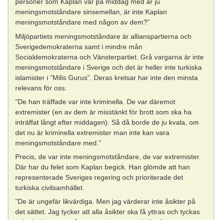
personer som Kaplan var på middag med är ju
meningsmotståndare sinsemellan, är inte Kaplan
meningsmotståndare med någon av dem?”
Miljöpartiets meningsmotståndare är allianspartierna och
Sverigedemokraterna samt i mindre mån
Socialdemokraterna och Vänsterpartiet. Grå vargarna är inte
meningsmotståndare i Sverige och det är heller inte turkiska
islamister i ”Milis Gurus”. Deras kretsar har inte den minsta
relevans för oss.
”De han träffade var inte kriminella. De var däremot
extremister (en av dem är misstänkt för brott som ska ha
inträffat långt efter middagen). Så då borde de ju kvala, om
det nu är kriminella extremister man inte kan vara
meningsmotståndare med.”
Precis, de var inte meningsmotståndare, de var extremister.
Där har du felet som Kaplan begick. Han glömde att han
representerade Sveriges regering och prioriterade det
turkiska civilsamhället.
”De är ungefär likvärdiga. Men jag värderar inte åsikter på
det sättet. Jag tycker att alla åsikter ska få yttras och tyckas