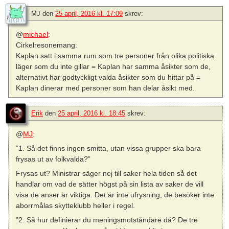
MJ
den
25 april, 2016 kl. 17:09
skrev:
@
michael
:
Cirkelresonemang:
Kaplan satt i samma rum som tre personer från olika politiska
läger som du inte gillar = Kaplan har samma åsikter som de,
alternativt har godtyckligt valda åsikter som du hittar på =
Kaplan dinerar med personer som han delar åsikt med.
Erik
den
25 april, 2016 kl. 18:45
skrev:
@
MJ
:
”1. Så det finns ingen smitta, utan vissa grupper ska bara
frysas ut av folkvalda?”
Frysas ut? Ministrar säger nej till saker hela tiden så det
handlar om vad de sätter högst på sin lista av saker de vill
visa de anser är viktiga. Det är inte ufrysning, de besöker inte
aborrmålas skytteklubb heller i regel.
”2. Så hur definierar du meningsmotståndare då? De tre