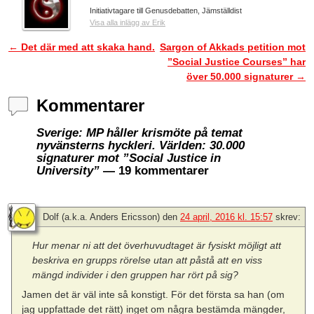
Initiativtagare till Genusdebatten, Jämställdist
Visa alla inlägg av Erik
←
Det där med att skaka hand.
Sargon of Akkads petition mot
Inläggsnavigering
”Social Justice Courses” har
över 50.000 signaturer
→
Kommentarer
Sverige: MP håller krismöte på temat
nyvänsterns hyckleri. Världen: 30.000
signaturer mot ”Social Justice in
University”
— 19 kommentarer
Dolf (a.k.a. Anders Ericsson)
den
24 april, 2016 kl. 15:57
skrev:
Hur menar ni att det överhuvudtaget är fysiskt möjligt att
beskriva en grupps rörelse utan att påstå att en viss
mängd individer i den gruppen har rört på sig?
Jamen det är väl inte så konstigt. För det första sa han (om
jag uppfattade det rätt) inget om några bestämda mängder,