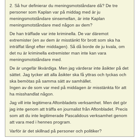
2. Så hur definierar du meningsmotståndare då? De tre
personer som Kaplan var på middag med är ju
meningsmotståndare sinsemellan, är inte Kaplan
meningsmotståndare med någon av dem?
De han träffade var inte kriminella. De var däremot
extremister (en av dem är misstänkt för brott som ska ha
inträffat långt efter middagen). Så då borde de ju kvala, om
det nu är kriminella extremister man inte kan vara
meningsmotståndare med.
De är ungefär likvärdiga. Men jag värderar inte åsikter på det
sättet. Jag tycker att alla åsikter ska få yttras och tyckas och
ska bemötas på samma sätt av samhället.
Ingen av de som var med på middagen är misstänkta för att
ha misshandlat någon.
Jag vill inte legitimera Aftonbladets verksamhet. Men det gör
jag inte genom att träffa en journalist från Aftonbladet. Precis
som att du inte legitimerade Pascalidous verksamhet genom
att vara med i hennes program.
Varför är det skillnad på personer och politiker?