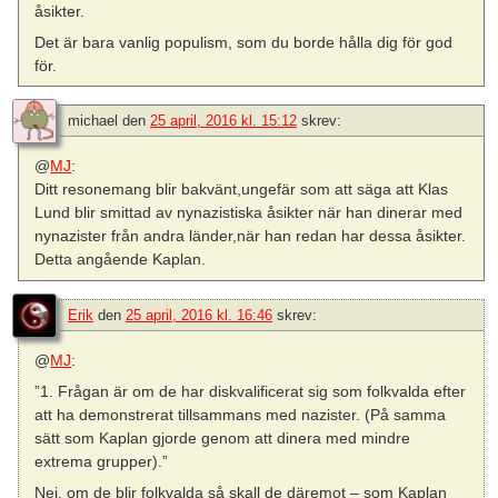
åsikter.
Det är bara vanlig populism, som du borde hålla dig för god
för.
michael
den
25 april, 2016 kl. 15:12
skrev:
@
MJ
:
Ditt resonemang blir bakvänt,ungefär som att säga att Klas
Lund blir smittad av nynazistiska åsikter när han dinerar med
nynazister från andra länder,när han redan har dessa åsikter.
Detta angående Kaplan.
Erik
den
25 april, 2016 kl. 16:46
skrev:
@
MJ
:
”1. Frågan är om de har diskvalificerat sig som folkvalda efter
att ha demonstrerat tillsammans med nazister. (På samma
sätt som Kaplan gjorde genom att dinera med mindre
extrema grupper).”
Nej, om de blir folkvalda så skall de däremot – som Kaplan