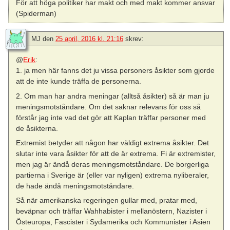
För att höga politiker har makt och med makt kommer ansvar
(Spiderman)
MJ
den
25 april, 2016 kl. 21:16
skrev:
@
Erik
:
1. ja men här fanns det ju vissa personers åsikter som gjorde
att de inte kunde träffa de personerna.
2. Om man har andra meningar (alltså åsikter) så är man ju
meningsmotståndare. Om det saknar relevans för oss så
förstår jag inte vad det gör att Kaplan träffar personer med
de åsikterna.
Extremist betyder att någon har väldigt extrema åsikter. Det
slutar inte vara åsikter för att de är extrema. Fi är extremister,
men jag är ändå deras meningsmotståndare. De borgerliga
partierna i Sverige är (eller var nyligen) extrema nyliberaler,
de hade ändå meningsmotståndare.
Så när amerikanska regeringen gullar med, pratar med,
beväpnar och träffar Wahhabister i mellanöstern, Nazister i
Östeuropa, Fascister i Sydamerika och Kommunister i Asien