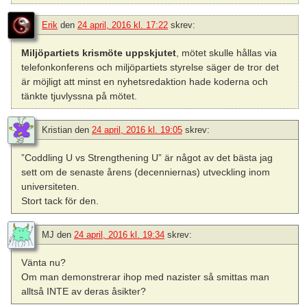
Erik
den
24 april, 2016 kl. 17:22
skrev:
Miljöpartiets krismöte uppskjutet
, mötet skulle hållas via
telefonkonferens och miljöpartiets styrelse säger de tror det
är möjligt att minst en nyhetsredaktion hade koderna och
tänkte tjuvlyssna på mötet.
Kristian
den
24 april, 2016 kl. 19:05
skrev:
”Coddling U vs Strengthening U” är något av det bästa jag
sett om de senaste årens (decenniernas) utveckling inom
universiteten.
Stort tack för den.
MJ
den
24 april, 2016 kl. 19:34
skrev:
Vänta nu?
Om man demonstrerar ihop med nazister så smittas man
alltså INTE av deras åsikter?