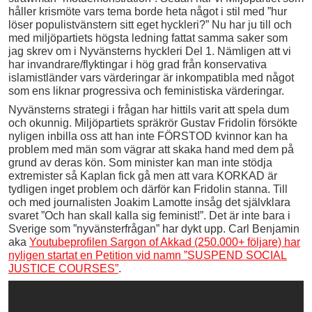
håller krismöte vars tema borde heta något i stil med ”hur
löser populistvänstern sitt eget hyckleri?” Nu har ju till och
med miljöpartiets högsta ledning fattat samma saker som
jag skrev om i Nyvänsterns hyckleri Del 1. Nämligen att vi
har invandrare/flyktingar i hög grad från konservativa
islamistländer vars värderingar är inkompatibla med något
som ens liknar progressiva och feministiska värderingar.
Nyvänsterns strategi i frågan har hittils varit att spela dum
och okunnig. Miljöpartiets spräkrör Gustav Fridolin försökte
nyligen inbilla oss att han inte FÖRSTOD kvinnor kan ha
problem med män som vägrar att skaka hand med dem på
grund av deras kön. Som minister kan man inte stödja
extremister så Kaplan fick gå men att vara KORKAD är
tydligen inget problem och därför kan Fridolin stanna. Till
och med journalisten Joakim Lamotte insåg det självklara
svaret ”Och han skall kalla sig feminist!”. Det är inte bara i
Sverige som ”nyvänsterfrågan” har dykt upp. Carl Benjamin
aka
Youtubeprofilen Sargon of Akkad (250.000+ följare) har
nyligen startat en Petition vid namn ”SUSPEND SOCIAL
JUSTICE COURSES”
.