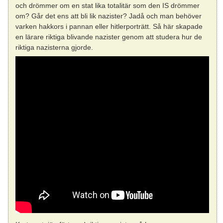
och drömmer om en stat lika totalitär som den IS drömmer
om? Går det ens att bli lik nazister? Jadå och man behöver
varken hakkors i pannan eller hitlerporträtt. Så här skapade
en lärare riktiga blivande nazister genom att studera hur de
riktiga nazisterna gjorde.