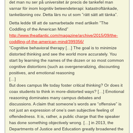
det man nu ser på universitet är precis de tankefel man
varnar för inom kognitiv beteendeterapi: katastroftänkade,
tankeläsning osv. Detta lärs nu ut som ”rätt sätt att tänka”.
Detta ledde till att de samarbetade med artikeln ”The
Coddling of the American Mind”
http://www.theatlantic.com/magazine/archive/2015/09/the-
coddling-of-the-american-mind/399356/
”Cognitive behavioral therapy […] The goal is to minimize
distorted thinking and see the world more accurately. You
start by learning the names of the dozen or so most common
cognitive distortions (such as overgeneralizing, discounting
positives, and emotional reasoning
[…]
But does campus life today foster critical thinking? Or does it
coax students to think in more-distorted ways? […] Emotional
reasoning dominates many campus debates and
discussions. A claim that someone’s words are “offensive” is
not just an expression of one’s own subjective feeling of
offendedness. It is, rather, a public charge that the speaker
has done something objectively wrong. […] in 2013, the
Departments of Justice and Education greatly broadened the