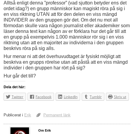
Alltså enligt denna ”professor” (vad sjutton betyder ens det
ordet idag?) en grupp människor kan magiskt röra på sig i
en viss riktning UTAN att för den delen en viss mängd
INDIVIDER av den gruppen gör det. Om det nu mot all
förmodan skulle vara någon journalist eller akademiker som
läser denna text kan någon av er förklara hur det går till att
en grupp på exempelvis 1.000 människor rör sig i en viss
riktning utan att en majoritet av individerna i den gruppen
beskrivs röra på sig alls.
Hur menar ni att det överhuvudtaget är fysiskt möjligt att
beskriva en grupps rörelse utan att påstå att en viss mängd
individer i den gruppen har rört på sig?
Hur går det till?
Dela det här:
Twitter
Facebook
LinkedIn
Tumblr
Skriv ut
Publicerat i
Erik
Permanent länk
Om Erik