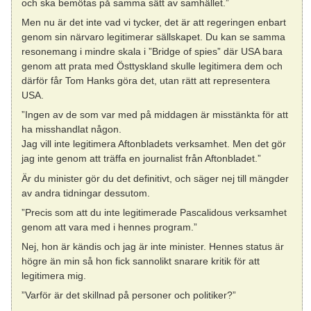
och ska bemötas på samma sätt av samhället.”
Men nu är det inte vad vi tycker, det är att regeringen enbart
genom sin närvaro legitimerar sällskapet. Du kan se samma
resonemang i mindre skala i ”Bridge of spies” där USA bara
genom att prata med Östtyskland skulle legitimera dem och
därför får Tom Hanks göra det, utan rätt att representera
USA.
”Ingen av de som var med på middagen är misstänkta för att
ha misshandlat någon.
Jag vill inte legitimera Aftonbladets verksamhet. Men det gör
jag inte genom att träffa en journalist från Aftonbladet.”
Är du minister gör du det definitivt, och säger nej till mängder
av andra tidningar dessutom.
”Precis som att du inte legitimerade Pascalidous verksamhet
genom att vara med i hennes program.”
Nej, hon är kändis och jag är inte minister. Hennes status är
högre än min så hon fick sannolikt snarare kritik för att
legitimera mig.
”Varför är det skillnad på personer och politiker?”