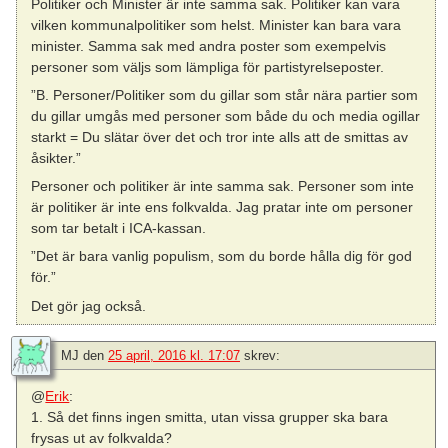
Politiker och Minister är inte samma sak. Politiker kan vara
vilken kommunalpolitiker som helst. Minister kan bara vara
minister. Samma sak med andra poster som exempelvis
personer som väljs som lämpliga för partistyrelseposter.
”B. Personer/Politiker som du gillar som står nära partier som
du gillar umgås med personer som både du och media ogillar
starkt = Du slätar över det och tror inte alls att de smittas av
åsikter.”
Personer och politiker är inte samma sak. Personer som inte
är politiker är inte ens folkvalda. Jag pratar inte om personer
som tar betalt i ICA-kassan.
”Det är bara vanlig populism, som du borde hålla dig för god
för.”
Det gör jag också.
MJ
den
25 april, 2016 kl. 17:07
skrev:
@
Erik
:
1. Så det finns ingen smitta, utan vissa grupper ska bara
frysas ut av folkvalda?