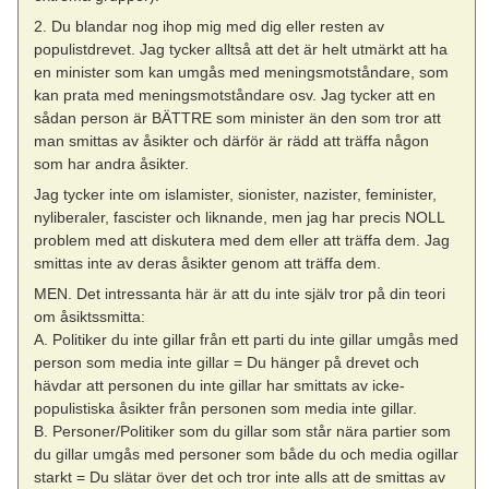
2. Du blandar nog ihop mig med dig eller resten av
populistdrevet. Jag tycker alltså att det är helt utmärkt att ha
en minister som kan umgås med meningsmotståndare, som
kan prata med meningsmotståndare osv. Jag tycker att en
sådan person är BÄTTRE som minister än den som tror att
man smittas av åsikter och därför är rädd att träffa någon
som har andra åsikter.
Jag tycker inte om islamister, sionister, nazister, feminister,
nyliberaler, fascister och liknande, men jag har precis NOLL
problem med att diskutera med dem eller att träffa dem. Jag
smittas inte av deras åsikter genom att träffa dem.
MEN. Det intressanta här är att du inte själv tror på din teori
om åsiktssmitta:
A. Politiker du inte gillar från ett parti du inte gillar umgås med
person som media inte gillar = Du hänger på drevet och
hävdar att personen du inte gillar har smittats av icke-
populistiska åsikter från personen som media inte gillar.
B. Personer/Politiker som du gillar som står nära partier som
du gillar umgås med personer som både du och media ogillar
starkt = Du slätar över det och tror inte alls att de smittas av