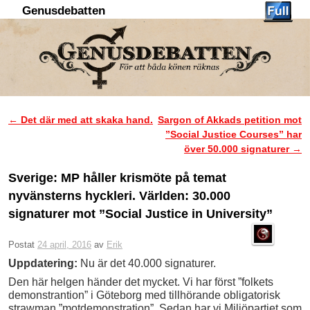
Genusdebatten
Hoppa till huvudinnehåll
Hoppa till sekundärt innehåll
←
Det där med att skaka hand.
Sargon of Akkads petition mot
Inläggsnavigering
”Social Justice Courses” har
över 50.000 signaturer
→
Sverige: MP håller krismöte på temat
nyvänsterns hyckleri. Världen: 30.000
signaturer mot ”Social Justice in University”
Postat
24 april, 2016
av
Erik
Uppdatering:
Nu är det 40.000 signaturer.
Den här helgen händer det mycket. Vi har först ”folkets
demonstrantion” i Göteborg med tillhörande obligatorisk
strawman ”motdemonstration”. Sedan har vi Miljöpartiet som