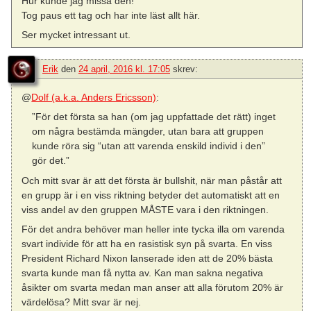
Hur kunde jag missa den!
Tog paus ett tag och har inte läst allt här.
Ser mycket intressant ut.
Erik
den
24 april, 2016 kl. 17:05
skrev:
@
Dolf (a.k.a. Anders Ericsson)
:
”För det första sa han (om jag uppfattade det rätt) inget
om några bestämda mängder, utan bara att gruppen
kunde röra sig “utan att varenda enskild individ i den”
gör det.”
Och mitt svar är att det första är bullshit, när man påstår att
en grupp är i en viss riktning betyder det automatiskt att en
viss andel av den gruppen MÅSTE vara i den riktningen.
För det andra behöver man heller inte tycka illa om varenda
svart individe för att ha en rasistisk syn på svarta. En viss
President Richard Nixon lanserade iden att de 20% bästa
svarta kunde man få nytta av. Kan man sakna negativa
åsikter om svarta medan man anser att alla förutom 20% är
värdelösa? Mitt svar är nej.