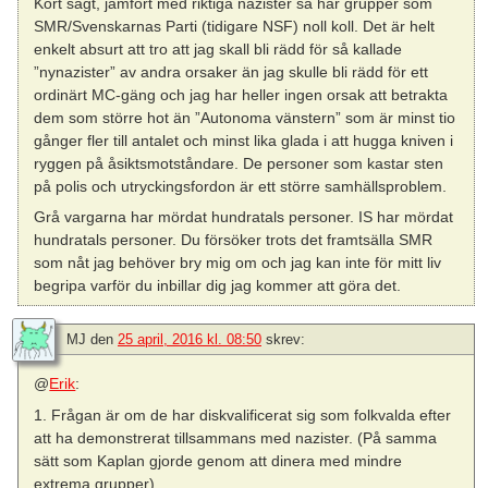
Kort sagt, jämfört med riktiga nazister så har grupper som
SMR/Svenskarnas Parti (tidigare NSF) noll koll. Det är helt
enkelt absurt att tro att jag skall bli rädd för så kallade
”nynazister” av andra orsaker än jag skulle bli rädd för ett
ordinärt MC-gäng och jag har heller ingen orsak att betrakta
dem som större hot än ”Autonoma vänstern” som är minst tio
gånger fler till antalet och minst lika glada i att hugga kniven i
ryggen på åsiktsmotståndare. De personer som kastar sten
på polis och utryckingsfordon är ett större samhällsproblem.
Grå vargarna har mördat hundratals personer. IS har mördat
hundratals personer. Du försöker trots det framtsälla SMR
som nåt jag behöver bry mig om och jag kan inte för mitt liv
begripa varför du inbillar dig jag kommer att göra det.
MJ
den
25 april, 2016 kl. 08:50
skrev:
@
Erik
:
1. Frågan är om de har diskvalificerat sig som folkvalda efter
att ha demonstrerat tillsammans med nazister. (På samma
sätt som Kaplan gjorde genom att dinera med mindre
extrema grupper).