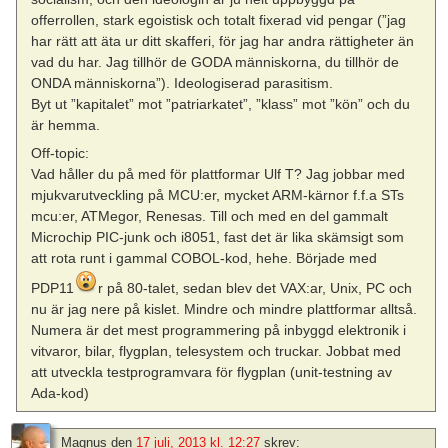
offerrollen, stark egoistisk och totalt fixerad vid pengar (”jag
har rätt att äta ur ditt skafferi, för jag har andra rättigheter än
vad du har. Jag tillhör de GODA människorna, du tillhör de
ONDA människorna”). Ideologiserad parasitism.
Byt ut ”kapitalet” mot ”patriarkatet”, ”klass” mot ”kön” och du
är hemma.
Off-topic:
Vad håller du på med för plattformar Ulf T? Jag jobbar med
mjukvarutveckling på MCU:er, mycket ARM-kärnor f.f.a STs
mcu:er, ATMegor, Renesas. Till och med en del gammalt
Microchip PIC-junk och i8051, fast det är lika skämsigt som
att rota runt i gammal COBOL-kod, hehe. Började med
PDP11
r på 80-talet, sedan blev det VAX:ar, Unix, PC och
nu är jag nere på kislet. Mindre och mindre plattformar alltså.
Numera är det mest programmering på inbyggd elektronik i
vitvaror, bilar, flygplan, telesystem och truckar. Jobbat med
att utveckla testprogramvara för flygplan (unit-testning av
Ada-kod)
Magnus
den
17 juli, 2013 kl. 12:27
skrev: