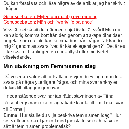
Du kan förstås ta och läsa några av de artiklar jag har skrivit
i frågan:
Genusdebatten: Myten om manlig överordning
Genusdebatten: Män och ”work/life balance”
Visst är det så att det där med objektivitet är svårt! Men du
kan aldrig komma bort från den genom att skapa dimridåer,
ungefär som du inte kan komma bort från frågan ”älskar du
mig?” genom att svara ”vad är kärlek egentligen?”. Det är ett
icke-svar och antingen en undanflykt eller medvetet
vilseledande.
Min utvikning om Feminismen idag
Då vi sedan valde att fortsätta intervjun, blev jag ombedd att
svara på några ytterligare frågor, och mina svar anknyter
delvis till utläggningen ovan.
[I nedanstående svar har jag rättat stavningen av Tiina
Rosenbergs namn, som jag råkade klanta till i mitt mailsvar
till Emma.]
Emma:
Hur skulle du vilja beskriva feminismen idag? Hur
ser skillnaderna ut jämfört med jämställdism och på vilket
sätt är feminismen problematisk?