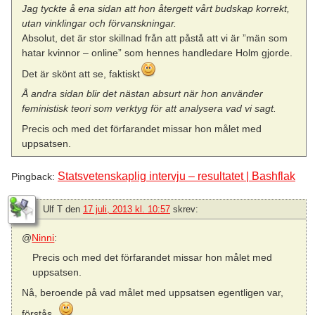
Jag tyckte å ena sidan att hon återgett vårt budskap korrekt,
utan vinklingar och förvanskningar.
Absolut, det är stor skillnad från att påstå att vi är ”män som
hatar kvinnor – online” som hennes handledare Holm gjorde.
Det är skönt att se, faktiskt
Å andra sidan blir det nästan absurt när hon använder
feministisk teori som verktyg för att analysera vad vi sagt.
Precis och med det förfarandet missar hon målet med
uppsatsen.
Statsvetenskaplig intervju – resultatet | Bashflak
Pingback:
Ulf T
den
17 juli, 2013 kl. 10:57
skrev:
@
Ninni
:
Precis och med det förfarandet missar hon målet med
uppsatsen.
Nå, beroende på vad målet med uppsatsen egentligen var,
förstås.