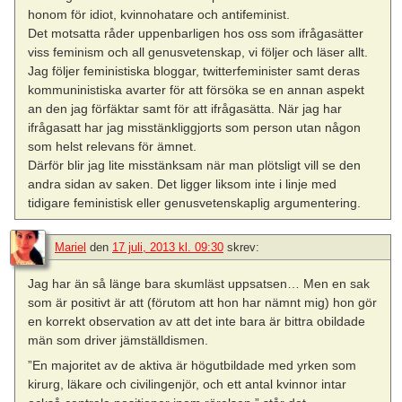
honom för idiot, kvinnohatare och antifeminist.
Det motsatta råder uppenbarligen hos oss som ifrågasätter
viss feminism och all genusvetenskap, vi följer och läser allt.
Jag följer feministiska bloggar, twitterfeminister samt deras
kommuninistiska avarter för att försöka se en annan aspekt
an den jag förfäktar samt för att ifrågasätta. När jag har
ifrågasatt har jag misstänkliggjorts som person utan någon
som helst relevans för ämnet.
Därför blir jag lite misstänksam när man plötsligt vill se den
andra sidan av saken. Det ligger liksom inte i linje med
tidigare feministisk eller genusvetenskaplig argumentering.
Mariel
den
17 juli, 2013 kl. 09:30
skrev:
Jag har än så länge bara skumläst uppsatsen… Men en sak
som är positivt är att (förutom att hon har nämnt mig) hon gör
en korrekt observation av att det inte bara är bittra obildade
män som driver jämställdismen.
”En majoritet av de aktiva är högutbildade med yrken som
kirurg, läkare och civilingenjör, och ett antal kvinnor intar