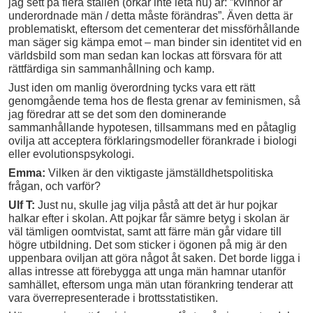
jag sett på flera ställen (orkar inte leta nu) är: ”kvinnor är
underordnade män / detta måste förändras”. Även detta är
problematiskt, eftersom det cementerar det missförhållande
man säger sig kämpa emot – man binder sin identitet vid en
världsbild som man sedan kan lockas att försvara för att
rättfärdiga sin sammanhållning och kamp.
Just iden om manlig överordning tycks vara ett rätt
genomgående tema hos de flesta grenar av feminismen, så
jag föredrar att se det som den dominerande
sammanhållande hypotesen, tillsammans med en påtaglig
ovilja att acceptera förklaringsmodeller förankrade i biologi
eller evolutionspsykologi.
Emma:
Vilken är den viktigaste jämställdhetspolitiska
frågan, och varför?
Ulf T:
Just nu, skulle jag vilja påstå att det är hur pojkar
halkar efter i skolan. Att pojkar får sämre betyg i skolan är
väl tämligen oomtvistat, samt att färre män går vidare till
högre utbildning. Det som sticker i ögonen på mig är den
uppenbara oviljan att göra något åt saken. Det borde ligga i
allas intresse att förebygga att unga män hamnar utanför
samhället, eftersom unga män utan förankring tenderar att
vara överrepresenterade i brottsstatistiken.