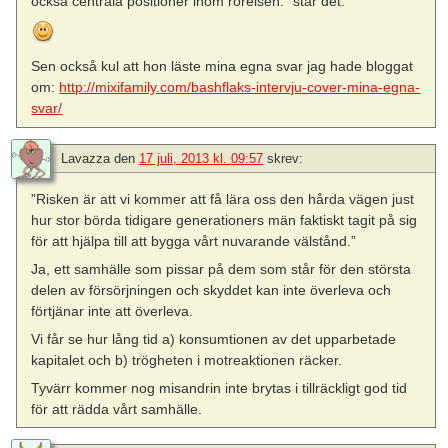
också centrala positioner inom rörelsen.” står det.
Sen också kul att hon läste mina egna svar jag hade bloggat
om:
http://mixifamily.com/bashflaks-intervju-cover-mina-egna-
svar/
Lavazza
den
17 juli, 2013 kl. 09:57
skrev:
”Risken är att vi kommer att få lära oss den hårda vägen just
hur stor börda tidigare generationers män faktiskt tagit på sig
för att hjälpa till att bygga vårt nuvarande välstånd.”
Ja, ett samhälle som pissar på dem som står för den största
delen av försörjningen och skyddet kan inte överleva och
förtjänar inte att överleva.
Vi får se hur lång tid a) konsumtionen av det upparbetade
kapitalet och b) trögheten i motreaktionen räcker.
Tyvärr kommer nog misandrin inte brytas i tillräckligt god tid
för att rädda vårt samhälle.