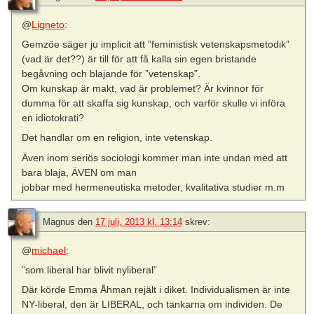
@
Ligneto
:
Gemzöe säger ju implicit att ”feministisk vetenskapsmetodik”
(vad är det??) är till för att få kalla sin egen bristande
begåvning och blajande för ”vetenskap”.
Om kunskap är makt, vad är problemet? Är kvinnor för
dumma för att skaffa sig kunskap, och varför skulle vi införa
en idiotokrati?
Det handlar om en religion, inte vetenskap.
Även inom seriös sociologi kommer man inte undan med att
bara blaja, ÄVEN om man
jobbar med hermeneutiska metoder, kvalitativa studier m.m
Magnus
den
17 juli, 2013 kl. 13:14
skrev:
@
michael
:
”som liberal har blivit nyliberal”
Där körde Emma Åhman rejält i diket. Individualismen är inte
NY-liberal, den är LIBERAL, och tankarna om individen. De