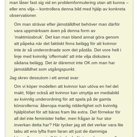
man låser fast sig vid en problemformulering utan att kunna –
eller ens vilja – kontrollera denna bild med hjälp av konkreta
observationer.
Om man strävar efter jämställdhet behöver man därför
vara uppmärksam även på denna form av
‘maktmissbruk’. Det kan man bland annat göra genom
att påpeka när det faktiskt finns belägg för att kvinnor
inte är så underordnade som det påstås. Det vore helt i
linje med kvinnlig ‘offermakt’ att inte vilja diskutera
sådana belägg. Det är däremot inte OK om man har
jämställdhet som utgångspunkt.
Jag skrev dessutom i ett annat svar:
Om vi köper modellen att kvinnor kan utöva en hel del
makt, följer också att kvinnor kan utnyttja en mediabild
av kvinnlig underordning för att spela på de gamla
könsrollerna: åberopa manlig ridderlighet och kvinnlig
hjälplöshet för att bäras fram lite extra. Det förnekar för
all del inte feminister heller, men frågan är hur stor
inverkan detta har? Här tycker jag att det verkar vara lite
tabu att ens lyfta fram faran att just de dammiga