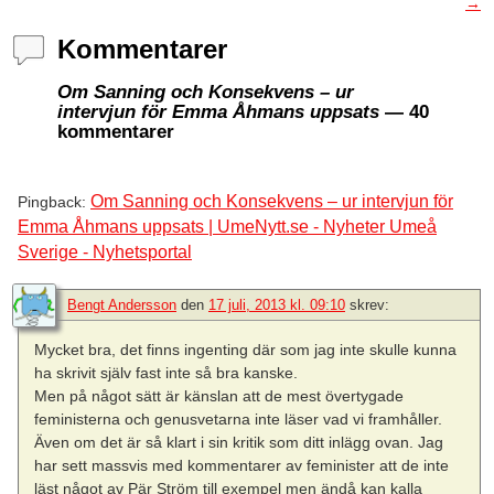
→
Kommentarer
Om Sanning och Konsekvens – ur
intervjun för Emma Åhmans uppsats
— 40
kommentarer
Om Sanning och Konsekvens – ur intervjun för
Pingback:
Emma Åhmans uppsats | UmeNytt.se - Nyheter Umeå
Sverige - Nyhetsportal
Bengt Andersson
den
17 juli, 2013 kl. 09:10
skrev:
Mycket bra, det finns ingenting där som jag inte skulle kunna
ha skrivit själv fast inte så bra kanske.
Men på något sätt är känslan att de mest övertygade
feministerna och genusvetarna inte läser vad vi framhåller.
Även om det är så klart i sin kritik som ditt inlägg ovan. Jag
har sett massvis med kommentarer av feminister att de inte
läst något av Pär Ström till exempel men ändå kan kalla