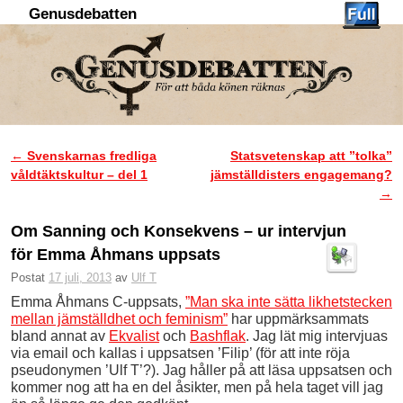
Genusdebatten
Hoppa till huvudinnehåll
Hoppa till sekundärt innehåll
←
Svenskarnas fredliga
Statsvetenskap att ”tolka”
Inläggsnavigering
våldtäktskultur – del 1
jämställdisters engagemang?
→
Om Sanning och Konsekvens – ur intervjun
för Emma Åhmans uppsats
Postat
17 juli, 2013
av
Ulf T
Emma Åhmans C-uppsats,
”Man ska inte sätta likhetstecken
mellan jämställdhet och feminism”
har uppmärksammats
bland annat av
Ekvalist
och
Bashflak
. Jag lät mig intervjuas
via email och kallas i uppsatsen ’Filip’ (för att inte röja
pseudonymen ’Ulf T’?). Jag håller på att läsa uppsatsen och
kommer nog att ha en del åsikter, men på hela taget vill jag