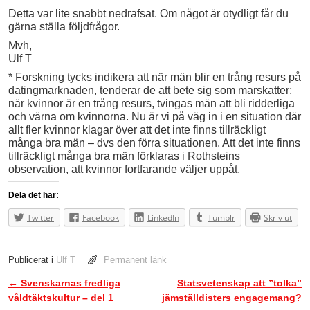
Detta var lite snabbt nedrafsat. Om något är otydligt får du
gärna ställa följdfrågor.
Mvh,
Ulf T
* Forskning tycks indikera att när män blir en trång resurs på
datingmarknaden, tenderar de att bete sig som marskatter;
när kvinnor är en trång resurs, tvingas män att bli ridderliga
och värna om kvinnorna. Nu är vi på väg in i en situation där
allt fler kvinnor klagar över att det inte finns tillräckligt
många bra män – dvs den förra situationen. Att det inte finns
tillräckligt många bra män förklaras i Rothsteins
observation, att kvinnor fortfarande väljer uppåt.
Dela det här:
Twitter
Facebook
LinkedIn
Tumblr
Skriv ut
Publicerat i
Ulf T
Permanent länk
←
Svenskarnas fredliga
Statsvetenskap att ”tolka”
Inläggsnavigering
våldtäktskultur – del 1
jämställdisters engagemang?