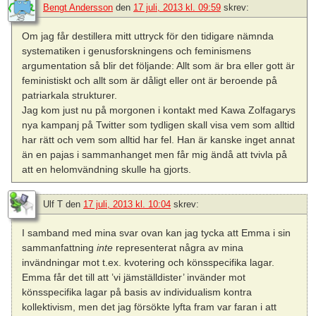
Bengt Andersson
den
17 juli, 2013 kl. 09:59
skrev:
Om jag får destillera mitt uttryck för den tidigare nämnda
systematiken i genusforskningens och feminismens
argumentation så blir det följande: Allt som är bra eller gott är
feministiskt och allt som är dåligt eller ont är beroende på
patriarkala strukturer.
Jag kom just nu på morgonen i kontakt med Kawa Zolfagarys
nya kampanj på Twitter som tydligen skall visa vem som alltid
har rätt och vem som alltid har fel. Han är kanske inget annat
än en pajas i sammanhanget men får mig ändå att tvivla på
att en helomvändning skulle ha gjorts.
Ulf T
den
17 juli, 2013 kl. 10:04
skrev:
I samband med mina svar ovan kan jag tycka att Emma i sin
sammanfattning
inte
representerat några av mina
invändningar mot t.ex. kvotering och könsspecifika lagar.
Emma får det till att ’vi jämställdister’ invänder mot
könsspecifika lagar på basis av individualism kontra
kollektivism, men det jag försökte lyfta fram var faran i att