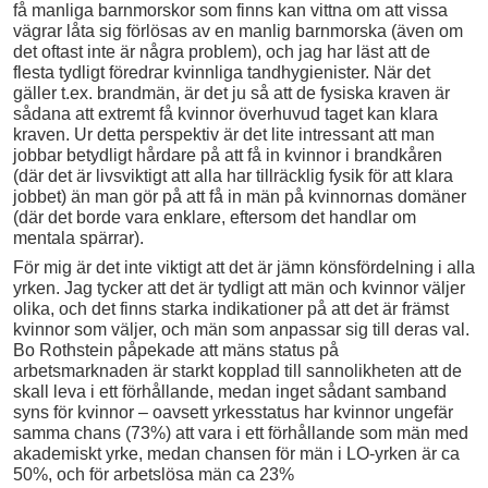
få manliga barnmorskor som finns kan vittna om att vissa
vägrar låta sig förlösas av en manlig barnmorska (även om
det oftast inte är några problem), och jag har läst att de
flesta tydligt föredrar kvinnliga tandhygienister. När det
gäller t.ex. brandmän, är det ju så att de fysiska kraven är
sådana att extremt få kvinnor överhuvud taget kan klara
kraven. Ur detta perspektiv är det lite intressant att man
jobbar betydligt hårdare på att få in kvinnor i brandkåren
(där det är livsviktigt att alla har tillräcklig fysik för att klara
jobbet) än man gör på att få in män på kvinnornas domäner
(där det borde vara enklare, eftersom det handlar om
mentala spärrar).
För mig är det inte viktigt att det är jämn könsfördelning i alla
yrken. Jag tycker att det är tydligt att män och kvinnor väljer
olika, och det finns starka indikationer på att det är främst
kvinnor som väljer, och män som anpassar sig till deras val.
Bo Rothstein påpekade att mäns status på
arbetsmarknaden är starkt kopplad till sannolikheten att de
skall leva i ett förhållande, medan inget sådant samband
syns för kvinnor – oavsett yrkesstatus har kvinnor ungefär
samma chans (73%) att vara i ett förhållande som män med
akademiskt yrke, medan chansen för män i LO-yrken är ca
50%, och för arbetslösa män ca 23%