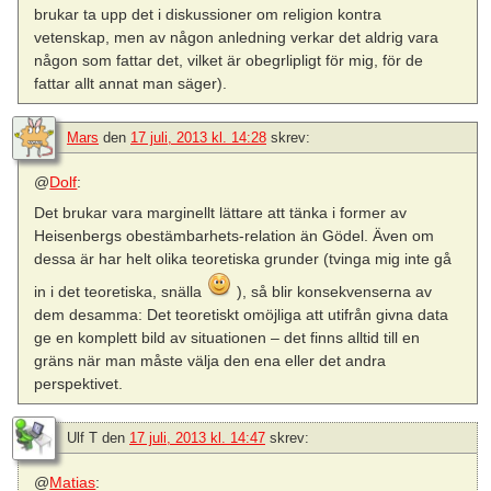
brukar ta upp det i diskussioner om religion kontra
vetenskap, men av någon anledning verkar det aldrig vara
någon som fattar det, vilket är obegrlipligt för mig, för de
fattar allt annat man säger).
Mars
den
17 juli, 2013 kl. 14:28
skrev:
@
Dolf
:
Det brukar vara marginellt lättare att tänka i former av
Heisenbergs obestämbarhets-relation än Gödel. Även om
dessa är har helt olika teoretiska grunder (tvinga mig inte gå
in i det teoretiska, snälla
), så blir konsekvenserna av
dem desamma: Det teoretiskt omöjliga att utifrån givna data
ge en komplett bild av situationen – det finns alltid till en
gräns när man måste välja den ena eller det andra
perspektivet.
Ulf T
den
17 juli, 2013 kl. 14:47
skrev:
@
Matias
: