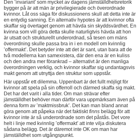
Den ’invariant’ som mycket av dagens jämställdhetsretorik
bygger på är att män är privilegierade och överordnade
kvinnor. Låt oss säga för diskussionens skull att detta inte är
en entydig sanning. En alternativ hypotes är att kvinnor ofta
skaffar sig övertaget genom att hävda sin skyddsvärdhet. En
kvinna som vill göra detta skulle naturligtvis hävda att hon
är utsatt och strukturellt underordnad, så tesen om mäns
överordning skulle passa bra in i en modell om kvinnlig
’offermakt’. Det betyder inte att det är sant, utan bara att de
två modellerna kan samexistera, där den ena är en kuliss
och den andra mer förankrad – alternativt är den manliga
överordningen verklig, och kvinnor skaffar sig undantagsvis
makt genom att utnyttja den struktur som uppstår.
Här uppstår ett dilemma. Uppenbart är det fullt möjligt för
kvinnor att spela på sin offerroll och därmed skaffa sig makt.
Det har det varit i alla tider. Om man strävar efter
jämställdhet behöver man därför vara uppmärksam även på
denna form av ’maktmissbruk’. Det kan man bland annat
göra genom att påpeka när det faktiskt
finns
belägg för att
kvinnor inte är så underordnade som det påstås. Det vore
helt i linje med kvinnlig ’offermakt’ att inte vilja diskutera
sådana belägg. Det är däremot inte OK om man har
jämställdhet som utgångspunkt.