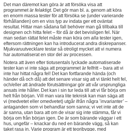
Det man däremot kan göra är att försöka visa att
programmet är
felaktigt
. Det gör man bl. a. genom att köra
en enorm massa tester för att försöka se (under varierande
förhållanden) om en viss typ av indata ger ett oväntat
resultat. Hittar man sådana fall behöver man gå tillbaka till
designen och hitta felet – för då är det bevisligen fel. När
man sedan rättat felet måste man köra om
alla
tester igen,
eftersom rättningen kan ha introducerat andra diskrepanser.
Mjukvaruutvecklare testar så otroligt mycket att vi numera
har automatiserat en stor del av processen.
Notera att även efter tiotusentals lyckade automatiserade
tester kan vi inte säga att programmet är felfritt – bara att vi
inte har hittat några fel! Det kan fortfarande hända (och
händer då och då) att det senare visar sig att vi tänkt helt fel,
och/eller att ändrade förutsättningar gör att vår ursprungliga
ansats inte håller. Det kan i sin tur leda till att vi får börja om
helt från början. Vill man vara lite teknisk kan man säga att
vi (medvetet eller omedvetet) utgår ifrån några ’invarianter’ –
antaganden som vi behandlar som sanna; vi vet inte att de
är sanna, utan bara att om de visar sig inte stämma, får vi
börja om från början igen. De är som bärande väggar i ett
hus, ungefär – knackar du ned en bärande vägg, så kan
taket rasa in. Varje program är ett teoribygge, med