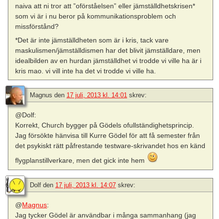
naiva att ni tror att ”oförståelsen” eller jämställdhetskrisen*
som vi är i nu beror på kommunikationsproblem och
missförstånd?
*Det är inte jämställdheten som är i kris, tack vare
maskulismen/jämställdismen har det blivit jämställdare, men
idealbilden av en hurdan jämställdhet vi trodde vi ville ha är i
kris mao. vi vill inte ha det vi trodde vi ville ha.
Magnus
den
17 juli, 2013 kl. 14:01
skrev:
@Dolf:
Korrekt, Church bygger på Gödels ofullständighetsprincip.
Jag försökte hänvisa till Kurre Gödel för att få semester från
det psykiskt rätt påfrestande testware-skrivandet hos en känd
flygplanstillverkare, men det gick inte hem
Dolf
den
17 juli, 2013 kl. 14:07
skrev:
@
Magnus
:
Jag tycker Gödel är användbar i många sammanhang (jag