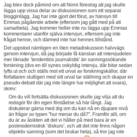
Jag blev dock påmind om att Ninni föreslog att jag skulle
lägga upp vissa delar av diskussionen som ett separat
blogginlägg. Jag har inte gjort det förut, av hänsyn till
Emmas pågående arbete (eftersom jag gått med på att
samarbeta). Jag kommer heller inte nu lägga upp Emmas
kommentarer utanför själva intervjun, eftersom jag inte
frågat henne, och därmed inte har hennes tillstånd.
Det uppstod nämligen en liten metadiskussion halvvägs
genom intervjun, då jag började få känslan att intervjudelen
mer liknade ’tendentiös journalistik’ än sanningssökande
forskning (dvs en till synes oskyldig intervju, där bitar sedan
lyfts ut och och ställs mot ett urval av forskningskällor, där
författaren slutligen med sitt urval tar ställning och skapar en
pseudo-debatt där jag inte längre har möjlighet att svara),
skrev:
Om du vill fortsätta diskussionen skulle jag vilja att du
redogör för din egen förståelse så här långt. Jag
diskuterar gärna med dig om du kan nå en djupare nivå
än frågor av typen ”hur menar du då?”. Framför allt, om
du är av åsikten att det vi håller på med bara är en
postmodernistisk ’diskurs’, och att det inte finns någon
objektiv sanning (som det brukar heta), så tror jag inte