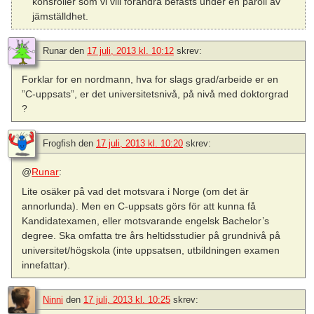
könsroller som vi vill förändra befästs under en paroll av
jämställdhet.
Runar
den
17 juli, 2013 kl. 10:12
skrev:
Forklar for en nordmann, hva for slags grad/arbeide er en
”C-uppsats”, er det universitetsnivå, på nivå med doktorgrad
?
Frogfish
den
17 juli, 2013 kl. 10:20
skrev:
@
Runar
:
Lite osäker på vad det motsvara i Norge (om det är
annorlunda). Men en C-uppsats görs för att kunna få
Kandidatexamen, eller motsvarande engelsk Bachelor’s
degree. Ska omfatta tre års heltidsstudier på grundnivå på
universitet/högskola (inte uppsatsen, utbildningen examen
innefattar).
Ninni
den
17 juli, 2013 kl. 10:25
skrev: