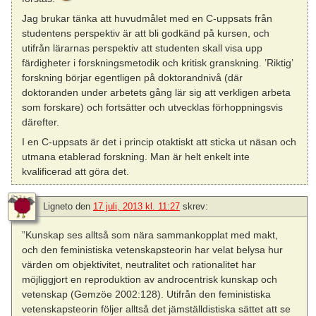
Jag brukar tänka att huvudmålet med en C-uppsats från
studentens perspektiv är att bli godkänd på kursen, och
utifrån lärarnas perspektiv att studenten skall visa upp
färdigheter i forskningsmetodik och kritisk granskning. ’Riktig’
forskning börjar egentligen på doktorandnivå (där
doktoranden under arbetets gång lär sig att verkligen arbeta
som forskare) och fortsätter och utvecklas förhoppningsvis
därefter.
I en C-uppsats är det i princip otaktiskt att sticka ut näsan och
utmana etablerad forskning. Man är helt enkelt inte
kvalificerad att göra det.
Ligneto
den
17 juli, 2013 kl. 11:27
skrev:
”Kunskap ses alltså som nära sammankopplat med makt,
och den feministiska vetenskapsteorin har velat belysa hur
värden om objektivitet, neutralitet och rationalitet har
möjliggjort en reproduktion av androcentrisk kunskap och
vetenskap (Gemzöe 2002:128). Utifrån den feministiska
vetenskapsteorin följer alltså det jämställdistiska sättet att se