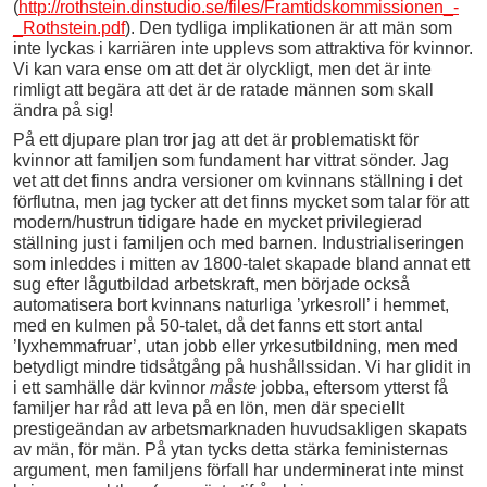
(
http://rothstein.dinstudio.se/files/Framtidskommissionen_-
_Rothstein.pdf
). Den tydliga implikationen är att män som
inte lyckas i karriären inte upplevs som attraktiva för kvinnor.
Vi kan vara ense om att det är olyckligt, men det är inte
rimligt att begära att det är de ratade männen som skall
ändra på sig!
På ett djupare plan tror jag att det är problematiskt för
kvinnor att familjen som fundament har vittrat sönder. Jag
vet att det finns andra versioner om kvinnans ställning i det
förflutna, men jag tycker att det finns mycket som talar för att
modern/hustrun tidigare hade en mycket privilegierad
ställning just i familjen och med barnen. Industrialiseringen
som inleddes i mitten av 1800-talet skapade bland annat ett
sug efter lågutbildad arbetskraft, men började också
automatisera bort kvinnans naturliga ’yrkesroll’ i hemmet,
med en kulmen på 50-talet, då det fanns ett stort antal
’lyxhemmafruar’, utan jobb eller yrkesutbildning, men med
betydligt mindre tidsåtgång på hushållssidan. Vi har glidit in
i ett samhälle där kvinnor
måste
jobba, eftersom ytterst få
familjer har råd att leva på en lön, men där speciellt
prestigeändan av arbetsmarknaden huvudsakligen skapats
av män, för män. På ytan tycks detta stärka feministernas
argument, men familjens förfall har underminerat inte minst