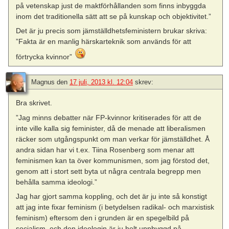
på vetenskap just de maktförhållanden som finns inbyggda
inom det traditionella sätt att se på kunskap och objektivitet.”
Det är ju precis som jämställdhetsfeministern brukar skriva:
”Fakta är en manlig härskarteknik som används för att
förtrycka kvinnor”
Magnus
den
17 juli, 2013 kl. 12:04
skrev:
Bra skrivet.
”Jag minns debatter när FP-kvinnor kritiserades för att de
inte ville kalla sig feminister, då de menade att liberalismen
räcker som utgångspunkt om man verkar för jämställdhet. Å
andra sidan har vi t.ex. Tiina Rosenberg som menar att
feminismen kan ta över kommunismen, som jag förstod det,
genom att i stort sett byta ut några centrala begrepp men
behålla samma ideologi.”
Jag har gjort samma koppling, och det är ju inte så konstigt
att jag inte fixar feminism (i betydelsen radikal- och marxistisk
feminism) eftersom den i grunden är en spegelbild på
socialism, och den ideologin är ju helt uppbyggd på