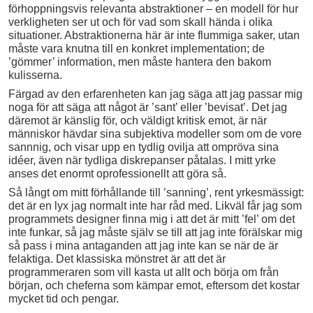
förhoppningsvis relevanta abstraktioner – en modell för hur
verkligheten ser ut och för vad som skall hända i olika
situationer. Abstraktionerna här är inte flummiga saker, utan
måste vara knutna till en konkret implementation; de
’gömmer’ information, men måste hantera den bakom
kulisserna.
Färgad av den erfarenheten kan jag säga att jag passar mig
noga för att säga att något är ’sant’ eller ’bevisat’. Det jag
däremot är känslig för, och väldigt kritisk emot, är när
människor hävdar sina subjektiva modeller som om de vore
sannnig, och visar upp en tydlig ovilja att ompröva sina
idéer, även när tydliga diskrepanser påtalas. I mitt yrke
anses det enormt oprofessionellt att göra så.
Så långt om mitt förhållande till ’sanning’, rent yrkesmässigt:
det är en lyx jag normalt inte har råd med. Likväl får jag som
programmets designer finna mig i att det är mitt ’fel’ om det
inte funkar, så jag måste själv se till att jag inte förälskar mig
så pass i mina antaganden att jag inte kan se när de är
felaktiga. Det klassiska mönstret är att det är
programmeraren som vill kasta ut allt och börja om från
början, och cheferna som kämpar emot, eftersom det kostar
mycket tid och pengar.