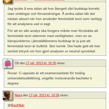
Jag tyckte å ena sidan att hon återgett vårt budskap korrekt,
utan vinklingar och förvanskningar. Å andra sidan blir det
nästan absurt när hon använder feministisk teori som verktyg
för att analysera vad vi sagt.
För att en sån analys ska fungera måste man förutsätta att
feministisk teori stämmer med verkligheten, men en av
kärnpunkterna i jämställdismens budskap är ju just att
feministisk teori är bullshit. Stor komik. Det hade gett ett mer
seriöst intryck om hon gjort analysen ur neutral synvinkel.
Oli
den
17 juli, 2013 kl. 10:35
skrev:
Runar: C-uppsats är ett examensarbete för treårig
universitetsutbildning, ungefär motsvarande bachelor’s
degree.
Ninni
den
17 juli, 2013 kl. 10:39
skrev:
@
Bashflak
: