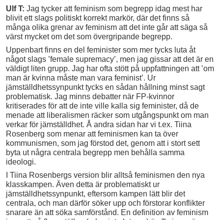
Ulf T:
Jag tycker att feminism som begrepp idag mest har
blivit ett slags politiskt korrekt markör, där det finns så
många olika grenar av feminism att det inte går att säga så
värst mycket om det som övergripande begrepp.
Uppenbart finns en del feminister som mer tycks luta åt
något slags ’female supremacy’, men jag gissar att det är en
väldigt liten grupp. Jag har ofta stött på uppfattningen att ’om
man är kvinna måste man vara feminist’. Ur
jämställdhetssynpunkt tycks en sådan hållning minst sagt
problematisk. Jag minns debatter när FP-kvinnor
kritiserades för att de inte ville kalla sig feminister, då de
menade att liberalismen räcker som utgångspunkt om man
verkar för jämställdhet. Å andra sidan har vi t.ex. Tiina
Rosenberg som menar att feminismen kan ta över
kommunismen, som jag förstod det, genom att i stort sett
byta ut några centrala begrepp men behålla samma
ideologi.
I Tiina Rosenbergs version blir alltså feminismen den nya
klasskampen. Även detta är problematiskt ur
jämställdhetssynpunkt, eftersom kampen lätt blir det
centrala, och man därför söker upp och förstorar konflikter
snarare än att söka samförstånd. En definition av feminism