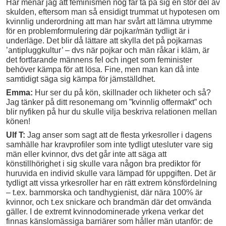
Här menar jag att feminismen nog får ta på sig en stor del av
skulden, eftersom man så ensidigt trummat ut hypotesen om
kvinnlig underordning att man har svårt att lämna utrymme
för en problemformulering där pojkar/män tydligt är i
underläge. Det blir då lättare att skylla det på pojkarnas
’antipluggkultur’ – dvs när pojkar och män råkar i kläm, är
det fortfarande männens fel och inget som feminister
behöver kämpa för att lösa. Fine, men man kan då inte
samtidigt säga sig kämpa för jämställdhet.
Emma:
Hur ser du på kön, skillnader och likheter och så?
Jag tänker på ditt resonemang om ”kvinnlig offermakt” och
blir nyfiken på hur du skulle vilja beskriva relationen mellan
könen!
Ulf T:
Jag anser som sagt att de flesta yrkesroller i dagens
samhälle har kravprofiler som inte tydligt utesluter vare sig
män eller kvinnor, dvs det går inte att säga att
könstillhörighet i sig skulle vara någon bra prediktor för
huruvida en individ skulle vara lämpad för uppgiften. Det är
tydligt att vissa yrkesroller har en rätt extrem könsfördelning
– t.ex. barnmorska och tandhygienist, där nära 100% är
kvinnor, och t.ex snickare och brandmän där det omvända
gäller. I de extremt kvinnodominerade yrkena verkar det
finnas känslomässiga barriärer som håller män utanför: de