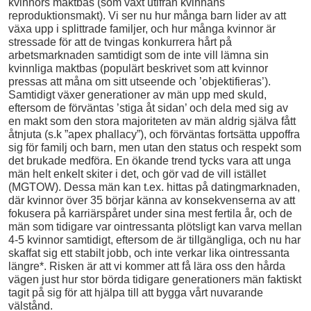
kvinnors maktbas (som växt utifrån kvinnans
reproduktionsmakt). Vi ser nu hur många barn lider av att
växa upp i splittrade familjer, och hur många kvinnor är
stressade för att de tvingas konkurrera hårt på
arbetsmarknaden samtidigt som de inte vill lämna sin
kvinnliga maktbas (populärt beskrivet som att kvinnor
pressas att måna om sitt utseende och ’objektifieras’).
Samtidigt växer generationer av män upp med skuld,
eftersom de förväntas ’stiga åt sidan’ och dela med sig av
en makt som den stora majoriteten av män aldrig själva fått
åtnjuta (s.k ”apex phallacy”), och förväntas fortsätta uppoffra
sig för familj och barn, men utan den status och respekt som
det brukade medföra. En ökande trend tycks vara att unga
män helt enkelt skiter i det, och gör vad de vill istället
(MGTOW). Dessa män kan t.ex. hittas på datingmarknaden,
där kvinnor över 35 börjar känna av konsekvenserna av att
fokusera på karriärspåret under sina mest fertila år, och de
män som tidigare var ointressanta plötsligt kan varva mellan
4-5 kvinnor samtidigt, eftersom de är tillgängliga, och nu har
skaffat sig ett stabilt jobb, och inte verkar lika ointressanta
längre*. Risken är att vi kommer att få lära oss den hårda
vägen just hur stor börda tidigare generationers män faktiskt
tagit på sig för att hjälpa till att bygga vårt nuvarande
välstånd.