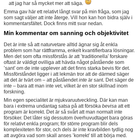
att jag har så mycket mer att säga.
Emma gav här ett relativt långt svar på min fråga, som jag
som sagt väljer att inte återge. Vill hon kan hon bidra själv i
kommentarsfältet. Dock finns mitt svar nedan.
Min kommentar om sanning och objektivitet
Det är inte så att naturvetare alltid ägnar sig åt enkla
problem som har rättframma, enkelt kvantifierbara lösningar.
Men det som ofta missförstås är att ’traditionella’ forskare
oftast är väldigt ovilliga att hävda något påstående som
’sant’ om de inte upplever att det finns starka bevis för det.
Missförståndet ligger i att lekmän tror att de därmed säger
att det är tvärt om – att påståendet
inte
är sant. Det säger de
inte – bara att man inte vet, vilket är en stor skillnad inom
forskning.
Min egen specialitet är mjukvaruutveckling. Där kan man
bara i extrema undantag satsa på att försöka
bevisa
att ett
program är korrekt. Det är så svårt att man normalt inte
försöker. Det låter sig dessutom överhuvudtaget bara göras
för relativt enkla program; för större program blir dels
komplexiteten för stor, och dels är inte kravbilden tydlig nog
att avgöra vad som skall anses ’korrekt’ till att börja med.