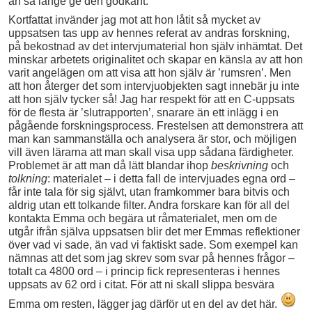
än så länge ge den godkänt.
Kortfattat invänder jag mot att hon låtit så mycket av
uppsatsen tas upp av hennes referat av andras forskning,
på bekostnad av det intervjumaterial hon själv inhämtat. Det
minskar arbetets originalitet och skapar en känsla av att hon
varit angelägen om att visa att hon själv är ’rumsren’. Men
att hon återger det som intervjuobjekten sagt innebär ju inte
att hon själv tycker så! Jag har respekt för att en C-uppsats
för de flesta är ’slutrapporten’, snarare än ett inlägg i en
pågående forskningsprocess. Frestelsen att demonstrera att
man kan sammanställa och analysera är stor, och möjligen
vill även lärarna att man skall visa upp sådana färdigheter.
Problemet är att man då lätt blandar ihop
beskrivning
och
tolkning
: materialet – i detta fall de intervjuades egna ord –
får inte tala för sig självt, utan framkommer bara bitvis och
aldrig utan ett tolkande filter. Andra forskare kan för all del
kontakta Emma och begära ut råmaterialet, men om de
utgår ifrån själva uppsatsen blir det mer Emmas reflektioner
över vad vi sade, än vad vi faktiskt sade. Som exempel kan
nämnas att det som jag skrev som svar på hennes frågor –
totalt ca 4800 ord – i princip fick representeras i hennes
uppsats av 62 ord i citat. För att ni skall slippa besvära
Emma om resten, lägger jag därför ut en del av det här.