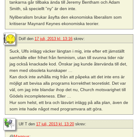
tankarna går tillbaka ända till Jeremy Bentham och Adam
Smith, så speciellt ”ny” är den inte.
Nyliberalism brukar åsyfta den ekonomiska liberalism som
kritiserar Maynard Keynes ekonomiska teorier.
Dolf
den
17 juli, 2013 kl. 13:16
skrev:
Suck, Ulfs inlägg väcker längtan i mig, inte efter ett jämställt
samhälle eller frihet från feminism, utan till svunna tider när
jag också knackade kod. Önskar jag kunde återvända till det,
men med obsoleta kunskaper …
Kan dock inte avhålla mig från att påpeka att det inte ens är
möjligt att bevisa alla programs korrekthet teoretiskt. Det var
väl, om jag inte blandar ihop det nu, Church motsvarighet till
Gödels incompleteness. Eller …
Hur som helst, ett bra och läsvärt inlägg på alla plan, även de
som inte hade något med programvara att göra.
Ulf T
den
17 juli, 2013 kl. 13:20
skrev:
@
Magnus
: