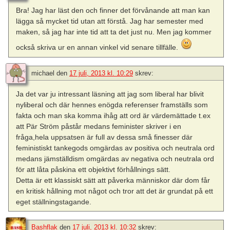
Bra! Jag har läst den och finner det förvånande att man kan
lägga så mycket tid utan att förstå. Jag har semester med
maken, så jag har inte tid att ta det just nu. Men jag kommer
också skriva ur en annan vinkel vid senare tillfälle.
michael
den
17 juli, 2013 kl. 10:29
skrev:
Ja det var ju intressant läsning att jag som liberal har blivit
nyliberal och där hennes enögda referenser framställs som
fakta och man ska komma ihåg att ord är värdemättade t.ex
att Pär Ström påstår medans feminister skriver i en
fråga,hela uppsatsen är full av dessa små finesser där
feministiskt tankegods omgärdas av positiva och neutrala ord
medans jämställdism omgärdas av negativa och neutrala ord
för att låta påskina ett objektivt förhållnings sätt.
Detta är ett klassiskt sätt att påverka människor där dom får
en kritisk hållning mot något och tror att det är grundat på ett
eget ställningstagande.
Bashflak
den
17 juli, 2013 kl. 10:32
skrev: