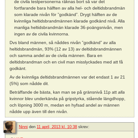
de civila testpersonerna räknas bort så var det
fortfarande bara hälften av alla hel- och deltidsbrandmän
som klarade nivån för ”godkänd”. Drygt hälften av de
kvinnliga heltidsbrandmännen klarade godkänd nivå. Alla
manliga heltidsbrandmän klarade 36-poängsnivån, men
ingen av de civila kvinnorna.
Dvs bland männen, så nåddes nivån ”godkänd” av alla
heltidsbrandmän, 93% (12 av 13) av deltidsbrandmännen
och samma andel av de civila männen. Bara en
deltidsbrandman och en civil man misslyckades med att få
godkänt.
Av de kvinnliga deltidsbrandmännen var det endast 1 av 21
(5%) som nådde dit.
Beträffande de bästa, kan man se på gränsnivå 11p att
alla
kvinnor blev underkända på gripstyrka, stående längdhopp,
och löpning 3000 m, medan en hyfsad andel av männen
nådde upp även till den nivån.
Ninni
den
11 april, 2013 kl. 10:38
skrev: