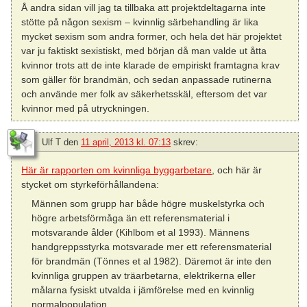
Å andra sidan vill jag ta tillbaka att projektdeltagarna inte
stötte på någon sexism – kvinnlig särbehandling är lika
mycket sexism som andra former, och hela det här projektet
var ju faktiskt sexistiskt, med början då man valde ut åtta
kvinnor trots att de inte klarade de empiriskt framtagna krav
som gäller för brandmän, och sedan anpassade rutinerna
och använde mer folk av säkerhetsskäl, eftersom det var
kvinnor med på utryckningen.
Ulf T
den
11 april, 2013 kl. 07:13
skrev:
Här är rapporten om kvinnliga byggarbetare
, och här är
stycket om styrkeförhållandena:
Männen som grupp har både högre muskelstyrka och
högre arbetsförmåga än ett referensmaterial i
motsvarande ålder (Kihlbom et al 1993). Männens
handgreppsstyrka motsvarade mer ett referensmaterial
för brandmän (Tönnes et al 1982). Däremot är inte den
kvinnliga gruppen av träarbetarna, elektrikerna eller
målarna fysiskt utvalda i jämförelse med en kvinnlig
normalpopulation.