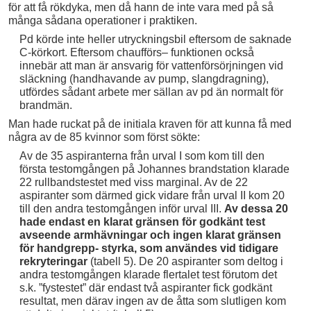
för att få rökdyka, men då hann de inte vara med på så
många sådana operationer i praktiken.
Pd körde inte heller utryckningsbil eftersom de saknade
C-körkort. Eftersom chaufförs– funktionen också
innebär att man är ansvarig för vattenförsörjningen vid
släckning (handhavande av pump, slangdragning),
utfördes sådant arbete mer sällan av pd än normalt för
brandmän.
Man hade ruckat på de initiala kraven för att kunna få med
några av de 85 kvinnor som först sökte:
Av de 35 aspiranterna från urval I som kom till den
första testomgången på Johannes brandstation klarade
22 rullbandstestet med viss marginal. Av de 22
aspiranter som därmed gick vidare från urval II kom 20
till den andra testomgången inför urval III.
Av dessa 20
hade endast en klarat gränsen för godkänt test
avseende armhävningar och ingen klarat gränsen
för handgrepp- styrka, som användes vid tidigare
rekryteringar
(tabell 5). De 20 aspiranter som deltog i
andra testomgången klarade flertalet test förutom det
s.k. ”fystestet” där endast två aspiranter fick godkänt
resultat, men därav ingen av de åtta som slutligen kom