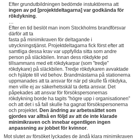
Efter grundutbildningen bedömde instuktörerna att
ingen av pd [projektdeltagarna] var godkända för
rökdykning
.
…
Efter en tid beslöt man inom Stockholms brandförsvar
därför att ta
fasta på minimikraven för deltagande i
utryckningstjänst. Projektdeltagarna fick först efter att
samtliga dessa krav var uppfyllda sitta som andre
person på släckbilen. Innan dess rökdykte pd
tillsammans med ett rökdykarpar (som ”tredje”
rökdykare) på släckbilen. Tredje rökdykaren avvaktade
och hjälpte till vid behov. Brandmästarna på stationerna
uppmanades att ta ansvar för när pd skulle få rökdyka,
men ville ej av säkerhetsskäl ta detta ansvar. Det
påpekades att ansvar för försökspersonernas
rökdykning borde ha tagits ”högre upp i organisationen”
och att det i så fall skulle ha gagnat försökspersonerna
och projektet.
Den ändring av arbetssättet som
gjordes var alltså en följd av att de inte klarade
minimikraven och innebar egentligen ingen
anpassning av jobbet för kvinnor
.
Mot slutet av försöket lyckades de ändå klara minimikraven