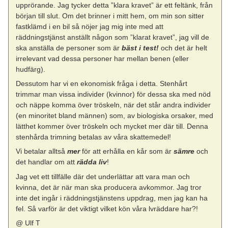
upprörande. Jag tycker detta ”klara kravet” är ett feltänk, från
början till slut. Om det brinner i mitt hem, om min son sitter
fastklämd i en bil så nöjer jag mig inte med att
räddningstjänst anställt någon som ”klarat kravet”, jag vill de
ska anställa de personer som är
bäst i test!
och det är helt
irrelevant vad dessa personer har mellan benen (eller
hudfärg).
Dessutom har vi en ekonomisk fråga i detta. Stenhårt
trimmar man vissa individer (kvinnor) för dessa ska med nöd
och näppe komma över tröskeln, när det står andra individer
(en minoritet bland männen) som, av biologiska orsaker, med
lätthet kommer över tröskeln och mycket mer där till. Denna
stenhårda trimning betalas av våra skattemedel!
Vi betalar alltså
mer
för att erhålla en kår som är
sämre
och
det handlar om att
rädda liv
!
Jag vet ett tillfälle där det underlättar att vara man och
kvinna, det är när man ska producera avkommor. Jag tror
inte det ingår i räddningstjänstens uppdrag, men jag kan ha
fel. Så varför är det viktigt vilket kön våra lvräddare har?!
@ Ulf T