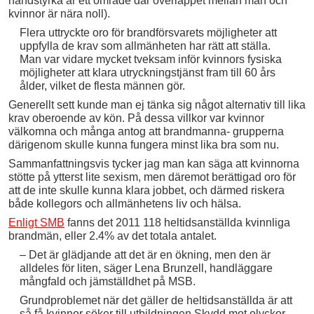
handstyrka är ett område där överlappet mellan män och
kvinnor är nära noll).
Flera uttryckte oro för brandförsvarets möjligheter att
uppfylla de krav som allmänheten har rätt att ställa.
Man var vidare mycket tveksam inför kvinnors fysiska
möjligheter att klara utryckningstjänst fram till 60 års
ålder, vilket de flesta männen gör.
Generellt sett kunde man ej tänka sig något alternativ till lika
krav oberoende av kön. På dessa villkor var kvinnor
välkomna och många antog att brandmanna- grupperna
därigenom skulle kunna fungera minst lika bra som nu.
Sammanfattningsvis tycker jag man kan säga att kvinnorna
stötte på ytterst lite sexism, men däremot berättigad oro för
att de inte skulle kunna klara jobbet, och därmed riskera
både kollegors och allmänhetens liv och hälsa.
Enligt SMB
fanns det 2011 118 heltidsanställda kvinnliga
brandmän, eller 2.4% av det totala antalet.
– Det är glädjande att det är en ökning, men den är
alldeles för liten, säger Lena Brunzell, handläggare
mångfald och jämställdhet på MSB.
Grundproblemet när det gäller de heltidsanställda är att
så få kvinnor söker till utbildningen Skydd mot olyckor,