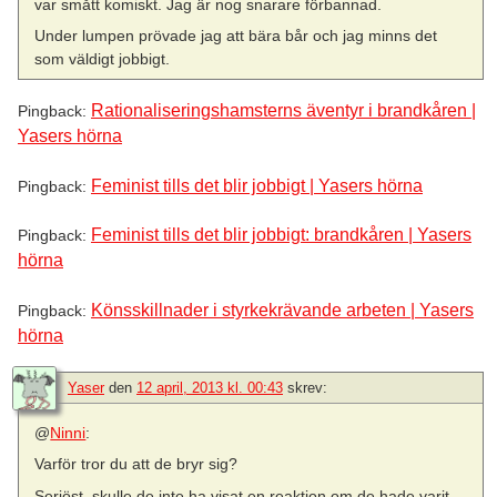
var smått komiskt. Jag är nog snarare förbannad.
Under lumpen prövade jag att bära bår och jag minns det
som väldigt jobbigt.
Rationaliseringshamsterns äventyr i brandkåren |
Pingback:
Yasers hörna
Feminist tills det blir jobbigt | Yasers hörna
Pingback:
Feminist tills det blir jobbigt: brandkåren | Yasers
Pingback:
hörna
Könsskillnader i styrkekrävande arbeten | Yasers
Pingback:
hörna
Yaser
den
12 april, 2013 kl. 00:43
skrev:
@
Ninni
:
Varför tror du att de bryr sig?
Seriöst, skulle de inte ha visat en reaktion om de hade varit