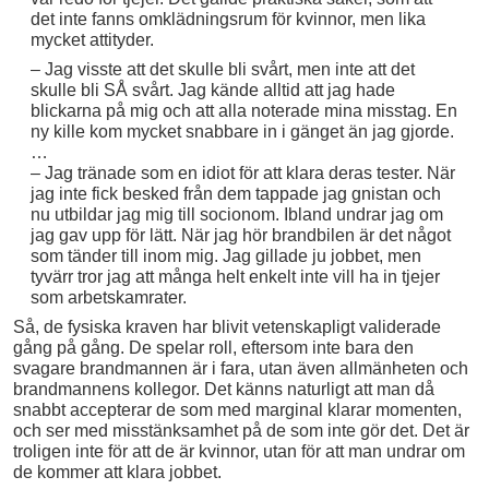
det inte fanns omklädningsrum för kvinnor, men lika
mycket attityder.
– Jag visste att det skulle bli svårt, men inte att det
skulle bli SÅ svårt. Jag kände alltid att jag hade
blickarna på mig och att alla noterade mina misstag. En
ny kille kom mycket snabbare in i gänget än jag gjorde.
…
– Jag tränade som en idiot för att klara deras tester. När
jag inte fick besked från dem tappade jag gnistan och
nu utbildar jag mig till socionom. Ibland undrar jag om
jag gav upp för lätt. När jag hör brandbilen är det något
som tänder till inom mig. Jag gillade ju jobbet, men
tyvärr tror jag att många helt enkelt inte vill ha in tjejer
som arbetskamrater.
Så, de fysiska kraven har blivit vetenskapligt validerade
gång på gång. De spelar roll, eftersom inte bara den
svagare brandmannen är i fara, utan även allmänheten och
brandmannens kollegor. Det känns naturligt att man då
snabbt accepterar de som med marginal klarar momenten,
och ser med misstänksamhet på de som inte gör det. Det är
troligen inte för att de är kvinnor, utan för att man undrar om
de kommer att klara jobbet.