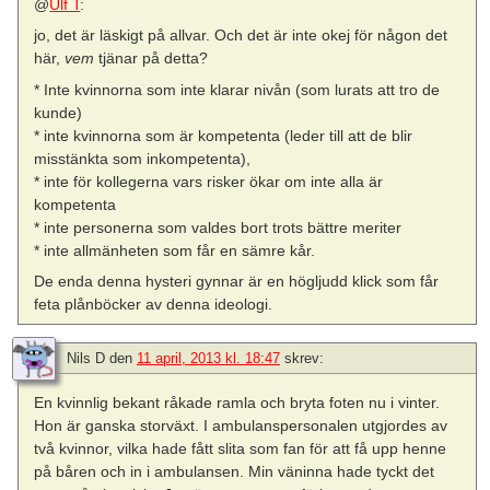
@
Ulf T
:
jo, det är läskigt på allvar. Och det är inte okej för någon det
här,
vem
tjänar på detta?
* Inte kvinnorna som inte klarar nivån (som lurats att tro de
kunde)
* inte kvinnorna som är kompetenta (leder till att de blir
misstänkta som inkompetenta),
* inte för kollegerna vars risker ökar om inte alla är
kompetenta
* inte personerna som valdes bort trots bättre meriter
* inte allmänheten som får en sämre kår.
De enda denna hysteri gynnar är en högljudd klick som får
feta plånböcker av denna ideologi.
Nils D
den
11 april, 2013 kl. 18:47
skrev:
En kvinnlig bekant råkade ramla och bryta foten nu i vinter.
Hon är ganska storväxt. I ambulanspersonalen utgjordes av
två kvinnor, vilka hade fått slita som fan för att få upp henne
på båren och in i ambulansen. Min väninna hade tyckt det