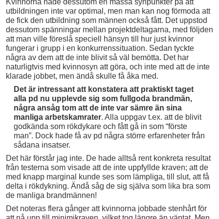
Kvinnorna hade dessutom en massa synpunkter på att
utbildningen inte var optimal, men man kan nog förmoda att
de fick den utbildning som männen också fått. Det uppstod
dessutom spänningar mellan projektdeltagarna, med följden
att man ville föreslå speciell hänsyn till hur just kvinnor
fungerar i grupp i en konkurrenssituation. Sedan tyckte
några av dem att de inte blivit så väl bemötta. Det har
naturligtvis med kvinnosyn att göra, och inte med att de inte
klarade jobbet, men ändå skulle få åka med.
Det är intressant att konstatera att praktiskt taget
alla pd nu upplevde sig som fullgoda brandmän,
några ansåg tom att de inte var sämre än sina
manliga arbetskamrater
. Alla uppgav t.ex. att de blivit
godkända som rökdykare och fått gå in som “förste
man”. Dock hade få av pd några större erfarenheter från
sådana insatser.
Det här förstår jag inte. De hade alltså rent konkreta resultat
från testerna som visade att de inte uppfyllde kraven; att de
med knapp marginal kunde ses som lämpliga, till slut, att få
delta i rökdykning. Ändå såg de sig själva som lika bra som
de manliga brandmännen!
Det noteras flera gånger att kvinnorna jobbade stenhårt för
att nå upp till minimikraven, vilket tog längre än väntat. Men