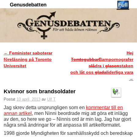
Genusdebatten
Hoppa till huvudinnehåll
Hoppa till sekundärt innehåll
←
Feminister saboterar
Hej
Inläggsnavigering
föreläsning på Toronto
Tomtegubbar
Barnpornografer
Universitet
slå
dra i
glasen
staken
och låt oss
glada
liderliga vara
→
Kvinnor som brandsoldater
Postat
10 april, 2013
av
Ulf T
Jag skrev detta ursprungligen som en
kommentar till en
annan artikel
, men Ninni beordrade mig att göra ett inlägg
av den, so here we go – Ninnis ord är min lag. Jag har gjort
några små ändringar för att anpassa till artikelformatet.
1998 gjorde Myndigheten för samhällsskydd och beredskap