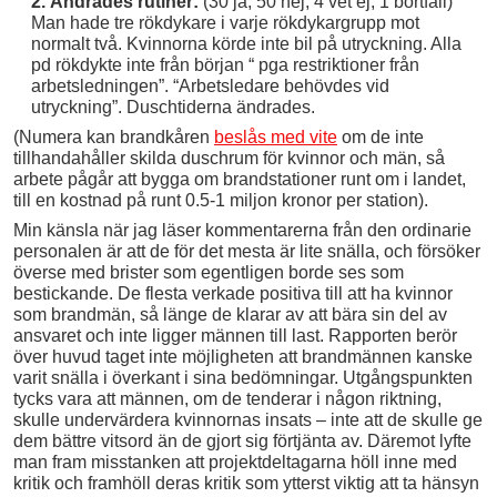
2. Ändrades rutiner:
(30 ja, 50 nej, 4 vet ej, 1 bortfall)
Man hade tre rökdykare i varje rökdykargrupp mot
normalt två. Kvinnorna körde inte bil på utryckning. Alla
pd rökdykte inte från början “ pga restriktioner från
arbetsledningen”. “Arbetsledare behövdes vid
utryckning”. Duschtiderna ändrades.
(Numera kan brandkåren
beslås med vite
om de inte
tillhandahåller skilda duschrum för kvinnor och män, så
arbete pågår att bygga om brandstationer runt om i landet,
till en kostnad på runt 0.5-1 miljon kronor per station).
Min känsla när jag läser kommentarerna från den ordinarie
personalen är att de för det mesta är lite snälla, och försöker
överse med brister som egentligen borde ses som
bestickande. De flesta verkade positiva till att ha kvinnor
som brandmän, så länge de klarar av att bära sin del av
ansvaret och inte ligger männen till last. Rapporten berör
över huvud taget inte möjligheten att brandmännen kanske
varit snälla i överkant i sina bedömningar. Utgångspunkten
tycks vara att männen, om de tenderar i någon riktning,
skulle undervärdera kvinnornas insats – inte att de skulle ge
dem bättre vitsord än de gjort sig förtjänta av. Däremot lyfte
man fram misstanken att projektdeltagarna höll inne med
kritik och framhöll deras kritik som ytterst viktig att ta hänsyn