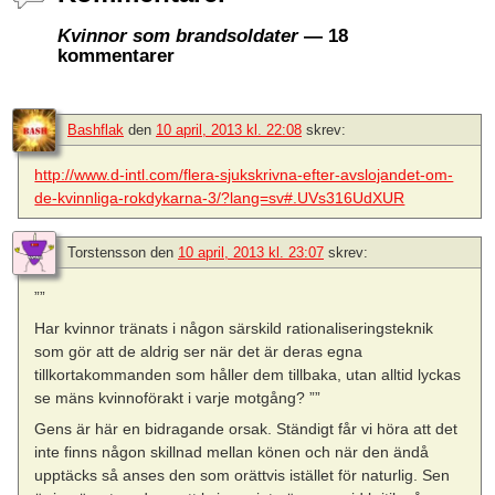
Kvinnor som brandsoldater
— 18
kommentarer
Bashflak
den
10 april, 2013 kl. 22:08
skrev:
http://www.d-intl.com/flera-sjukskrivna-efter-avslojandet-om-
de-kvinnliga-rokdykarna-3/?lang=sv#.UVs316UdXUR
Torstensson
den
10 april, 2013 kl. 23:07
skrev:
””
Har kvinnor tränats i någon särskild rationaliseringsteknik
som gör att de aldrig ser när det är deras egna
tillkortakommanden som håller dem tillbaka, utan alltid lyckas
se mäns kvinnoförakt i varje motgång? ””
Gens är här en bidragande orsak. Ständigt får vi höra att det
inte finns någon skillnad mellan könen och när den ändå
upptäcks så anses den som orättvis istället för naturlig. Sen