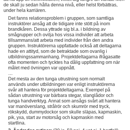
de skall ju sedan hålla denna nivå, eller helst förbättras,
under hela karriären.
Det fanns relationsproblem i gruppen, som samtliga
instruktörer ansåg att de tidigare inte stött på inom
brandkåren. Dessa yttrade sig bl.a. i bildning av
smågrupper och ovilja hos vissa individer att arbeta
tillsammans/att arbeta med individer från den andra
gruppen. Instruktörerna uppfattade också att deltagarna
hade en attityd, som de betraktade som ovanlig i
utbildningssammanhang. Projektdeltagarna ifrågasatte
ofta momenten och tycktes ha dålig uppfattning om när
målet med övningen var uppnått.
…
Det mesta av den tunga utrustning som normalt
används under utbildningen var enligt instruktörerna
svår att hantera för projektdeltagarna. Exempel på
sådan utrustning var bärbara stegar, slanglådor och
tunga handverktyg. Annat som ansågs svårt att hantera
var manöverslang, strålrör och skumrör med tryck,
rökskydd, dummydockor som skulle släpas, kapmaskin,
pik, yxa, start av motorsåg och kapmaskin med
startlina.