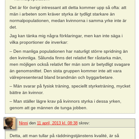
Det är för övrigt intressant att detta kommer upp så ofta: att
män i arbeten som kräver styrka är tydligt starkare än
normalpopulationen, medan kvinnorna i samma yrke inte är
det.
Jag kan tänka mig några förklaringar, men kan inte säga i
vilka proportioner de inverkar:
– Den manliga populationen har naturligt större spridning än
den kvinnliga. Sålunda finns det relativt fler råstarka män,
men möjligen också relativt fler män som är betydligt svagare
än genomsnittet. Den sista gruppen kommer inte att vara
välrepresenterad bland brandmän och byggarbetare.
– Män svarar på fysisk träning, speciellt styrketräning, mycket
bättre än kvinnor.
– Man ställer lägre krav på kvinnors styrka i dessa yrken,
genom att ge männen de tunga jobben.
Ninni
den
11 april, 2013 kl. 08:38
skrev:
Detta, att man tullar på räddningstjänstens kvalité, är så