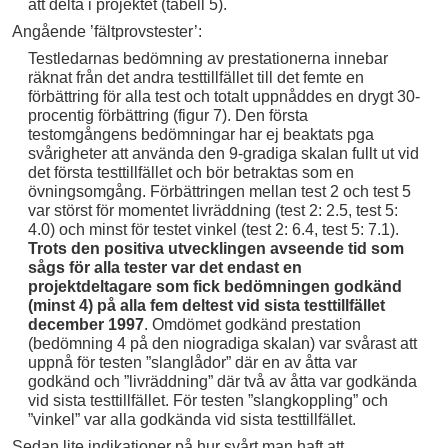
att delta i projektet (tabell 5).
Angående ’fältprovstester’:
Testledarnas bedömning av prestationerna innebar
räknat från det andra testtillfället till det femte en
förbättring för alla test och totalt uppnåddes en drygt 30-
procentig förbättring (figur 7). Den första
testomgångens bedömningar har ej beaktats pga
svårigheter att använda den 9-gradiga skalan fullt ut vid
det första testtillfället och bör betraktas som en
övningsomgång. Förbättringen mellan test 2 och test 5
var störst för momentet livräddning (test 2: 2.5, test 5:
4.0) och minst för testet vinkel (test 2: 6.4, test 5: 7.1).
Trots den positiva utvecklingen avseende tid som
sågs för alla tester var det endast en
projektdeltagare som fick bedömningen godkänd
(minst 4) på alla fem deltest vid sista testtillfället
december 1997
. Omdömet godkänd prestation
(bedömning 4 på den niogradiga skalan) var svårast att
uppnå för testen ”slanglådor” där en av åtta var
godkänd och ”livräddning” där två av åtta var godkända
vid sista testtillfället. För testen ”slangkoppling” och
”vinkel” var alla godkända vid sista testtillfället.
Sedan lite indikationer på hur svårt man haft att