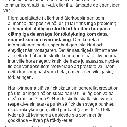
kommunicera rakt hur väl, eller illa, lämpade de egentligen
var:
Flera uppfattade i efterhand återkopplingen som
allmänt alltför positivt hållen (”Här finns inga problem”)
och
när det slutligen stod klart för dem hur pass
olämpliga de ansågs för rökdykning kom detta
snarast som en överraskning
. Den korrekta
informationen hade uppenbarligen inte klart och
entydigt nått mottagaren. Det är naturligtvis lätt att anse
att detta förhållande skulle kunna bero på att kvinnorna
inte ville höra negativ kritik; de hade ju satsat så mycket
tid och var dessutom motiverade att prestera väl. Men
detta kan knappast vara hela, om ens den viktigaste,
förklaringen.
…
När kvinnorna själva fick skatta sin generella prestation
på utbildningen på en skala från 0 till 9 låg den valda
nivån mellan 7 och 9. När de skulle skatta sin svaga
respektive sin starka punkt så fick den svaga punkter,
oftast rökdykningen, alltid godkänt (oftast 6-7). Detta
tyder på att kvinnorna upplevde sig som mer än
godkända – även på rökdykeriet.