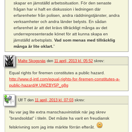
skapar en jämställd arbetssituation. För den senaste
frågan har vi haft en diskussion i ledningen där
erfarenheter från polisen, andra räddningstjänster, andra
verksamheter och andra länder belysts. En sådan
erfarenhet är att det krävs tillräckligt många av det
underrepresenterade könet för att kunna skapa en
jämställd arbetsplats.
Vad som menas med tillräcklig
många är lite oklart.
”
Malte Skogsnäs
den
11 april, 2013 kl. 05:52
skrev:
Equal rights for firemen constitutes a public hazard.
http://www.d-intl.com/equal-rights-for-firemen-constitutes-a-
public-hazard/#.UWZBY5P_g8g
Ulf T
den
11 april, 2013 kl. 07:03
skrev:
Nu var jag lite extra manschauvinistisk när jag skrev
”brandsoldat” i titeln. Det måste ha varit en freudiansk
felskrivning som jag inte märkte förrän efteråt.