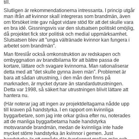
till.
Slutligen är rekommendationerna intressanta. I princip utgår
man ifrån
att
kvinnor skall integreras som brandmän, även
om försöket inte gav något vidare stöd för att det skulle vara
en bra idé. Gissningsvis var den slutsatsen politiskt omöjlig,
då projektet fick stor politisk och medial uppmärksamhet.
Slutsatsen blev att ”unga vältränade kvinnor kan fungera i
arbetet som brandmän”.
Man föreslår också omkonstruktion av redskapen och
ombyggnation av brandbilarna för att bättre passa de
kortare, lättare och svagare kvinnorna. Man rationaliserar
detta med att ”det skulle gynna även män”. Problemet är
bara att sådan utrustning, i den mån den finns på
marknaden, är mycket dyrare än standardutrustningen.
Detta var 1998, så säkert har utrustningen blivit lättare att
hantera nu.
(Här noterar jag att ingen av projektdeltagarna nådde upp
till kraven på handstyrka. I en rapport om kvinnliga
byggarbetare, som jag inte orkar gräva efter nu, noterades
att de manliga byggarbetarna hade handstyrka
motsvarande brandmän, medan de kvinnliga inte hade
mycket större handstyrka än kvinnor i gemen. Just