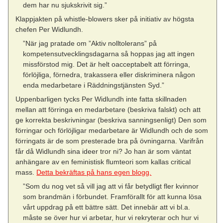
dem har nu sjukskrivit sig.”
Klappjakten på whistle-blowers sker på initiativ av högsta
chefen Per Widlundh.
”När jag pratade om ”Aktiv nolltolerans” på
kompetensutvecklingsdagarna så hoppas jag att ingen
missförstod mig. Det är helt oacceptabelt att förringa,
förlöjliga, förnedra, trakassera eller diskriminera någon
enda medarbetare i Räddningstjänsten Syd.”
Uppenbarligen tycks Per Widlundh inte fatta skillnaden
mellan att förringa en medarbetare (beskriva falskt) och att
ge korrekta beskrivningar (beskriva sanningsenligt) Den som
förringar och förlöjligar medarbetare är Widlundh och de som
förringats är de som presterade bra på övningarna. Varifrån
får då Widlundh sina ideer tror ni? Jo han är som väntat
anhängare av en feministisk flumteori som kallas critical
mass.
Detta bekräftas på hans egen blogg.
”Som du nog vet så vill jag att vi får betydligt fler kvinnor
som brandmän i förbundet. Framförallt för att kunna lösa
vårt uppdrag på ett bättre sätt. Det innebär att vi bl.a.
måste se över hur vi arbetar, hur vi rekryterar och hur vi