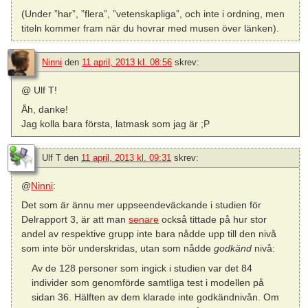
(Under ”har”, ”flera”, ”vetenskapliga”, och inte i ordning, men
titeln kommer fram när du hovrar med musen över länken).
Ninni
den
11 april, 2013 kl. 08:56
skrev:
@ Ulf T!
Åh, danke!
Jag kolla bara första, latmask som jag är ;P
Ulf T
den
11 april, 2013 kl. 09:31
skrev:
@
Ninni
:
Det som är ännu mer uppseendeväckande i studien för
Delrapport 3, är att man
senare
också tittade på hur stor
andel av respektive grupp inte bara nådde upp till den nivå
som inte bör underskridas, utan som nådde
godkänd
nivå:
Av de 128 personer som ingick i studien var det 84
individer som genomförde samtliga test i modellen på
sidan 36. Hälften av dem klarade inte godkändnivån. Om