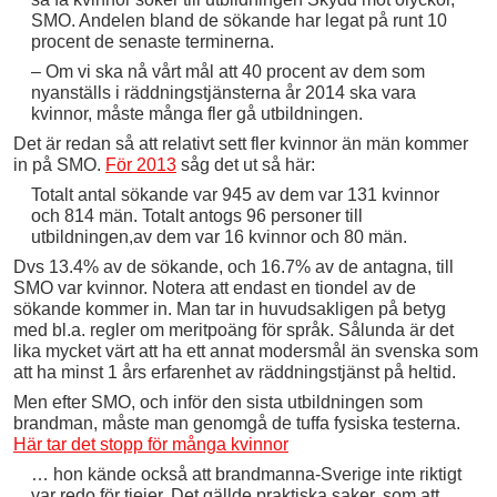
SMO. Andelen bland de sökande har legat på runt 10
procent de senaste terminerna.
– Om vi ska nå vårt mål att 40 procent av dem som
nyanställs i räddningstjänsterna år 2014 ska vara
kvinnor, måste många fler gå utbildningen.
Det är redan så att relativt sett fler kvinnor än män kommer
in på SMO.
För 2013
såg det ut så här:
Totalt antal sökande var 945 av dem var 131 kvinnor
och 814 män. Totalt antogs 96 personer till
utbildningen,av dem var 16 kvinnor och 80 män.
Dvs 13.4% av de sökande, och 16.7% av de antagna, till
SMO var kvinnor. Notera att endast en tiondel av de
sökande kommer in. Man tar in huvudsakligen på betyg
med bl.a. regler om meritpoäng för språk. Sålunda är det
lika mycket värt att ha ett annat modersmål än svenska som
att ha minst 1 års erfarenhet av räddningstjänst på heltid.
Men efter SMO, och inför den sista utbildningen som
brandman, måste man genomgå de tuffa fysiska testerna.
Här tar det stopp för många kvinnor
… hon kände också att brandmanna-Sverige inte riktigt
var redo för tjejer. Det gällde praktiska saker, som att