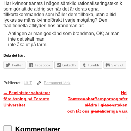
Har kvinnor tränats i någon särskild rationaliseringsteknik
som gör att de aldrig ser när det är deras egna
tillkortakommanden som håller dem tillbaka, utan alltid
lyckas se mäns kvinnoförakt i varje motgång? Den
traditionella attityden hos brandmän är:
Antingen är man godkänd som brandman, OK; är man
inte det skall man
inte åka ut på larm.
Dela det här:
Twitter
Facebook
LinkedIn
Tumblr
Skriv ut
Publicerat i
Ulf T
Permanent länk
←
Feminister saboterar
Hej
Inläggsnavigering
föreläsning på Toronto
Tomtegubbar
Barnpornografer
Universitet
slå
dra i
glasen
staken
och låt oss
glada
liderliga vara
→
Kommentarer