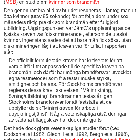
(
MSB
) en studie om
kvinnor som brandmän
.
Den ger en rätt bra bild av hur det resoneras. Här tog man ut
åtta kvinnor (utav 85 sökande) för att följa dem under sex
månaders riktig praktik som brandmän efter fullgjord
utbildning. Utgångspunkten var JämO’s uppfattning att de
fysiska kraven var ’diskriminerande’, eftersom de uteslöt
kvinnor. Ingenstans sades det att bara män fick söka, utan
diskrimineringen låg i att kraven var för tuffa. I rapporten
står:
De officiellt formulerade kraven har kritiserats för att
vara alltför litet anpassade till de specifika kraven på
brandmän, och därför har många brandförsvar utvecklat
egna testmetoder som fr a testar muskelstyrka,
smidighet och balans. För Stockholms brandförsvar
regleras dessa krav i skrivelsen, ”Målinriktning,
övning/utbildning” Brandmännen testas årligen i
Stockholms brandförsvar för att fastställa att de
uppfyller de sk ”Minimikraven för arbete i
utryckningstjänst”. Några vetenskapliga utvärderingar
av sådana tilläggskrav har dock inte gjorts.
Det hade dock gjorts vetenskapliga studier förut (t.ex.
Dodson et al 1982, Gledhill et al 1992, Bergh et al 1998),