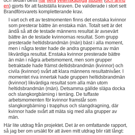
och sedan dess
har
flera
vetenskapliga
studier
(
och ännu
en
) gjorts för att fastställa kraven. De validerade i stort sett
Brandförsvarets kompletterande krav.
I vart och ett av testmomenten finns det enstaka kvinnor
som presterar bättre än enstaka män. Totalt sett är det
ändå så att de testade männens resultat är avsevärt
bättre än de testade kvinnornas resultat. Som grupp
presterade heltidsbrandmän (män) bäst i alla moment,
men i några tester hade de andra grupperna av män
likvärdiga resultat. Enstaka kvinnor presterade bättre
än män i några arbetsmoment, men som grupper
betraktade hade främst deltidsbrandmän (kvinnor) och
civila (kvinnor) svårt att klara männens resultatnivåer. I
momentet riva innertak hade gruppen heltidsbrandmän
(kvinnor) likvärdiga resultat som alla män utom
heltidsbrandmän (män). Detsamma gällde släpa docka
och slangkorgbärning i terräng. De tuffaste
arbetsmomenten för kvinnor framstår som
slangkorgbärning i trapphus och slangdragning, där
kvinnor hade svårt att mäta sig med alla grupper av
män.
Här lite utdrag från projektet. Det är en omfattande rapport,
så jag ber om ursäkt för att även mitt utdrag blir rätt långt: