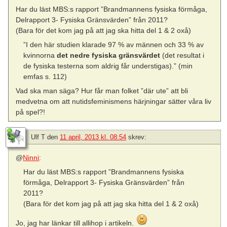
Har du läst MBS:s rapport ”Brandmannens fysiska förmåga,
Delrapport 3- Fysiska Gränsvärden” från 2011?
(Bara för det kom jag på att jag ska hitta del 1 & 2 oxå)
”I den här studien klarade 97 % av männen och 33 % av
kvinnorna
det nedre fysiska gränsvärdet
(det resultat i
de fysiska testerna som aldrig får understigas).” (min
emfas s. 112)
Vad ska man säga? Hur får man folket ”där ute” att bli
medvetna om att nutidsfeminismens härjningar sätter våra liv
på spel?!
Ulf T
den
11 april, 2013 kl. 08:54
skrev:
@
Ninni
:
Har du läst MBS:s rapport ”Brandmannens fysiska
förmåga, Delrapport 3- Fysiska Gränsvärden” från
2011?
(Bara för det kom jag på att jag ska hitta del 1 & 2 oxå)
Jo, jag har länkar till allihop i artikeln.