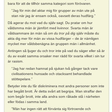
bara för att de tillhör samma kategori som förövaren.
”Jag för min del aktar mig för grupper av män ute på
stan när jag är ensam också, oavsett deras hudfärg.”
Då agerar du mot vad du själv sagt. Du pratar om hur
våldsmma män är jämfört med kvinnor. Svarta män är
våldsammare än män så
om du tror på dig själv
måste du
akta dig mer för män av vissa hudfärger – de är nämligen
mycket mer våldsbenägna än gruppen män i allmänhet.
Antingen så ljuger du och tror inte på vad du säger eller så är
du av exakt samma orsaker mer rädd för svarta vilket i sin tur
är rasism.
”Jag har redan hamnat på sjukan två gånger tack vare
civilisationens hunsade och otacksamt behandlade
stöttepelare.”
Betyder inte du får diskriminera mot andra personer som inte
har begått brott. Är detta svårt att begripa. Man straffar den
som begår brott, inte alla andra som råkade stå i närheten
eller födas i samma land.
”Män har ingen rätt att förvänta sig förtroende och