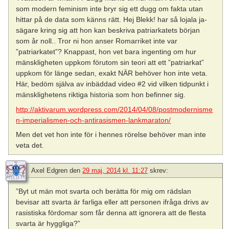
som modern feminism inte bryr sig ett dugg om fakta utan
hittar på de data som känns rätt. Hej Blekk! har så lojala ja-
sägare kring sig att hon kan beskriva patriarkatets början
som år noll.. Tror ni hon anser Romarriket inte var
”patriarkatet”? Knappast, hon vet bara ingenting om hur
mänskligheten uppkom förutom sin teori att ett ”patriarkat”
uppkom för länge sedan, exakt NÄR behöver hon inte veta.
Här, bedöm själva av inbäddad video #2 vid vilken tidpunkt i
mänsklighetens riktiga historia som hon befinner sig.
http://aktivarum.wordpress.com/2014/04/08/postmodernisme
n-imperialismen-och-antirasismen-lankmaraton/
Men det vet hon inte för i hennes rörelse behöver man inte
veta det.
Axel Edgren
den
29 maj, 2014 kl. 11:27
skrev:
”Byt ut män mot svarta och berätta för mig om rädslan
bevisar att svarta är farliga eller att personen ifråga drivs av
rasistiska fördomar som får denna att ignorera att de flesta
svarta är hyggliga?”