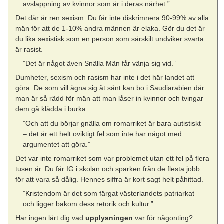
avslappning av kvinnor som är i deras närhet.”
Det där är ren sexism. Du får inte diskrimnera 90-99% av alla
män för att de 1-10% andra männen är elaka. Gör du det är
du lika sexistisk som en person som särskilt undviker svarta
är rasist.
”Det är något även Snälla Män får vänja sig vid.”
Dumheter, sexism och rasism har inte i det här landet att
göra. De som vill ägna sig åt sånt kan bo i Saudiarabien där
man är så rädd för män att man låser in kvinnor och tvingar
dem gå klädda i burka.
”Och att du börjar gnälla om romarriket är bara autistiskt
– det är ett helt oviktigt fel som inte har något med
argumentet att göra.”
Det var inte romarriket som var problemet utan ett fel på flera
tusen år. Du får IG i skolan och sparken från de flesta jobb
för att vara så dålig. Hennes siffra är kort sagt helt påhittad.
”Kristendom är det som färgat västerlandets patriarkat
och ligger bakom dess retorik och kultur.”
Har ingen lärt dig vad
upplysningen
var för någonting?