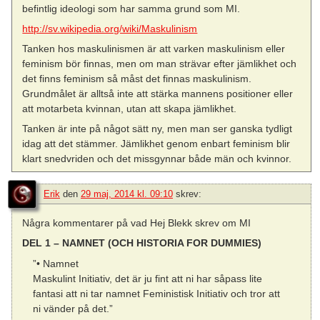
befintlig ideologi som har samma grund som MI.
http://sv.wikipedia.org/wiki/Maskulinism
Tanken hos maskulinismen är att varken maskulinism eller
feminism bör finnas, men om man strävar efter jämlikhet och
det finns feminism så måst det finnas maskulinism.
Grundmålet är alltså inte att stärka mannens positioner eller
att motarbeta kvinnan, utan att skapa jämlikhet.
Tanken är inte på något sätt ny, men man ser ganska tydligt
idag att det stämmer. Jämlikhet genom enbart feminism blir
klart snedvriden och det missgynnar både män och kvinnor.
Erik
den
29 maj, 2014 kl. 09:10
skrev:
Några kommentarer på vad Hej Blekk skrev om MI
DEL 1 – NAMNET (OCH HISTORIA FOR DUMMIES)
”• Namnet
Maskulint Initiativ, det är ju fint att ni har såpass lite
fantasi att ni tar namnet Feministisk Initiativ och tror att
ni vänder på det.”