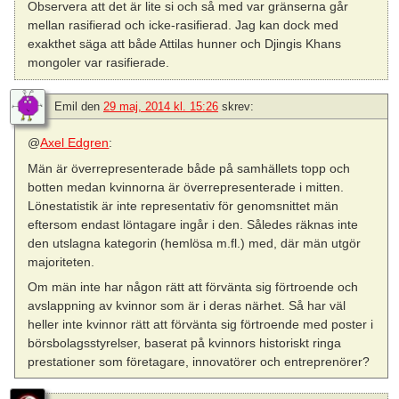
Observera att det är lite si och så med var gränserna går
mellan rasifierad och icke-rasifierad. Jag kan dock med
exakthet säga att både Attilas hunner och Djingis Khans
mongoler var rasifierade.
Emil
den
29 maj, 2014 kl. 15:26
skrev:
@
Axel Edgren
:
Män är överrepresenterade både på samhällets topp och
botten medan kvinnorna är överrepresenterade i mitten.
Lönestatistik är inte representativ för genomsnittet män
eftersom endast löntagare ingår i den. Således räknas inte
den utslagna kategorin (hemlösa m.fl.) med, där män utgör
majoriteten.
Om män inte har någon rätt att förvänta sig förtroende och
avslappning av kvinnor som är i deras närhet. Så har väl
heller inte kvinnor rätt att förvänta sig förtroende med poster i
börsbolagsstyrelser, baserat på kvinnors historiskt ringa
prestationer som företagare, innovatörer och entreprenörer?