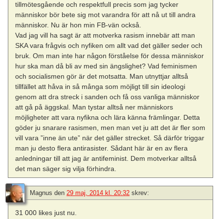
tillmötesgående och respektfull precis som jag tycker
människor bör bete sig mot varandra för att nå ut till andra
människor. Nu är hon min FB-vän också.
Vad jag vill ha sagt är att motverka rasism innebär att man
SKA vara frågvis och nyfiken om allt vad det gäller seder och
bruk. Om man inte har någon förståelse för dessa människor
hur ska man då bli av med sin ängslighet? Vad feminismen
och socialismen gör är det motsatta. Man utnyttjar alltså
tillfället att håva in så många som möjligt till sin ideologi
genom att dra streck i sanden och få oss vanliga människor
att gå på äggskal. Man tystar alltså ner människors
möjligheter att vara nyfikna och lära känna främlingar. Detta
göder ju snarare rasismen, men man vet ju att det är fler som
vill vara ”inne än ute” när det gäller strecket. Så därför triggar
man ju desto flera antirasister. Sådant här är en av flera
anledningar till att jag är antifeminist. Dem motverkar alltså
det man säger sig vilja förhindra.
Magnus
den
29 maj, 2014 kl. 20:32
skrev:
31 000 likes just nu.