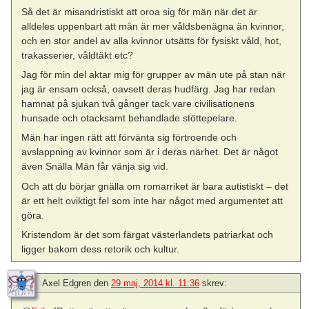
Så det är misandristiskt att oroa sig för män när det är
alldeles uppenbart att män är mer våldsbenägna än kvinnor,
och en stor andel av alla kvinnor utsätts för fysiskt våld, hot,
trakasserier, våldtäkt etc?
Jag för min del aktar mig för grupper av män ute på stan när
jag är ensam också, oavsett deras hudfärg. Jag har redan
hamnat på sjukan två gånger tack vare civilisationens
hunsade och otacksamt behandlade stöttepelare.
Män har ingen rätt att förvänta sig förtroende och
avslappning av kvinnor som är i deras närhet. Det är något
även Snälla Män får vänja sig vid.
Och att du börjar gnälla om romarriket är bara autistiskt – det
är ett helt oviktigt fel som inte har något med argumentet att
göra.
Kristendom är det som färgat västerlandets patriarkat och
ligger bakom dess retorik och kultur.
Axel Edgren
den
29 maj, 2014 kl. 11:36
skrev: