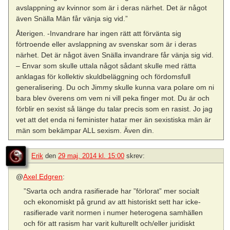
avslappning av kvinnor som är i deras närhet. Det är något
även Snälla Män får vänja sig vid.”
Återigen. -Invandrare har ingen rätt att förvänta sig
förtroende eller avslappning av svenskar som är i deras
närhet. Det är något även Snälla invandrare får vänja sig vid.
– Envar som skulle uttala något sådant skulle med rätta
anklagas för kollektiv skuldbeläggning och fördomsfull
generalisering. Du och Jimmy skulle kunna vara polare om ni
bara blev överens om vem ni vill peka finger mot. Du är och
förblir en sexist så länge du talar precis som en rasist. Jo jag
vet att det enda ni feminister hatar mer än sexistiska män är
män som bekämpar ALL sexism. Även din.
Erik
den
29 maj, 2014 kl. 15:00
skrev:
@
Axel Edgren
:
”Svarta och andra rasifierade har ”förlorat” mer socialt
och ekonomiskt på grund av att historiskt sett har icke-
rasifierade varit normen i numer heterogena samhällen
och för att rasism har varit kulturellt och/eller juridiskt