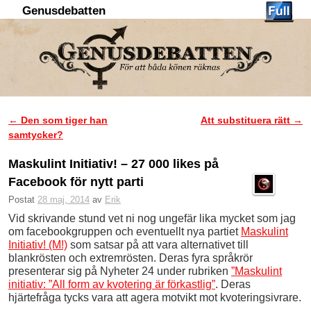
Genusdebatten
Hoppa till huvudinnehåll
Hoppa till sekundärt innehåll
←
Den som tiger han
Att substituera rätt
→
Inläggsnavigering
samtycker?
Maskulint Initiativ! – 27 000 likes på
Facebook för nytt parti
Postat
28 maj, 2014
av
Erik
Vid skrivande stund vet ni nog ungefär lika mycket som jag
om facebookgruppen och eventuellt nya partiet
Maskulint
Initiativ! (M!)
som satsar på att vara alternativet till
blankrösten och extremrösten. Deras fyra språkrör
presenterar sig på Nyheter 24 under rubriken
”Maskulint
initiativ: ”All form av kvotering är förkastlig”
. Deras
hjärtefråga tycks vara att agera motvikt mot kvoteringsivrare.