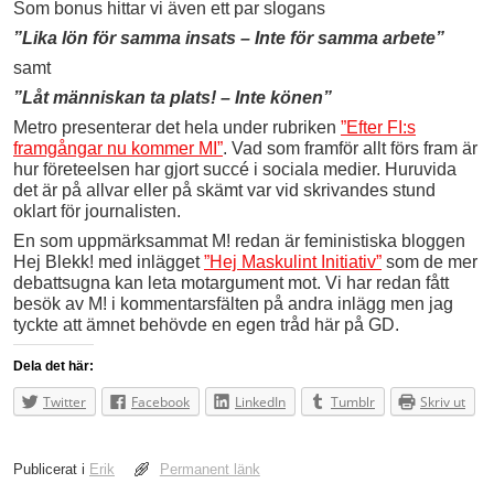
Som bonus hittar vi även ett par slogans
”Lika lön för samma insats – Inte för samma arbete”
samt
”Låt människan ta plats! – Inte könen”
Metro presenterar det hela under rubriken
”Efter FI:s
framgångar nu kommer MI”
. Vad som framför allt förs fram är
hur företeelsen har gjort succé i sociala medier. Huruvida
det är på allvar eller på skämt var vid skrivandes stund
oklart för journalisten.
En som uppmärksammat M! redan är feministiska bloggen
Hej Blekk! med inlägget
”Hej Maskulint Initiativ”
som de mer
debattsugna kan leta motargument mot. Vi har redan fått
besök av M! i kommentarsfälten på andra inlägg men jag
tyckte att ämnet behövde en egen tråd här på GD.
Dela det här:
Twitter
Facebook
LinkedIn
Tumblr
Skriv ut
Publicerat i
Erik
Permanent länk