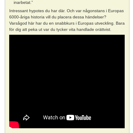
inarbetat.”
Intressant hypotes du har där. Och var någonstans i Europas
6000-åriga historia vill du placera dessa händelser?
Varsågod här har du en snabbkurs i Europas utveckling. Bara
för dig att peka ut var du tycker vita handlade orättvist.