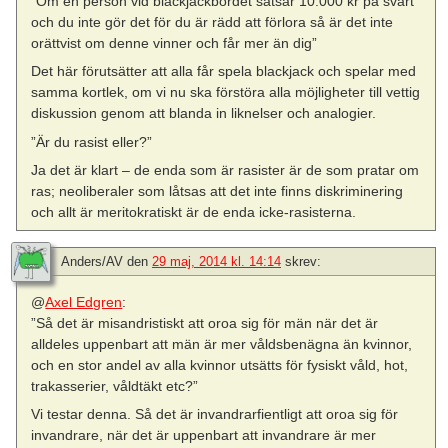
”Om en person vid blackjackbordet satsar 10.000 kr på svart
och du inte gör det för du är rädd att förlora så är det inte
orättvist om denne vinner och får mer än dig”
Det här förutsätter att alla får spela blackjack och spelar med
samma kortlek, om vi nu ska förstöra alla möjligheter till vettig
diskussion genom att blanda in liknelser och analogier.
”Är du rasist eller?”
Ja det är klart – de enda som är rasister är de som pratar om
ras; neoliberaler som låtsas att det inte finns diskriminering
och allt är meritokratiskt är de enda icke-rasisterna.
Anders/AV
den
29 maj, 2014 kl. 14:14
skrev:
@
Axel Edgren
:
”Så det är misandristiskt att oroa sig för män när det är
alldeles uppenbart att män är mer våldsbenägna än kvinnor,
och en stor andel av alla kvinnor utsätts för fysiskt våld, hot,
trakasserier, våldtäkt etc?”
Vi testar denna. Så det är invandrarfientligt att oroa sig för
invandrare, när det är uppenbart att invandrare är mer