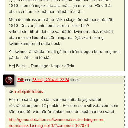
1910, men då ingick inte alla män…ja ni vet ju. Först 3 år
efter kvinnan fick männen allmän rösträtt.
Men det intressanta är ju. Vilka slogs för männens rösträtt
1910. Det var ju inte feministerna , eller hur?
Vilket leder till att det inte var därför kvinnorna fick rösträtt,
utan mer de liberala strömningarna. Självklart bidrog
kvinnokampen till detta dock.
Att kvinnor ät rädda för att gå hem från krogen beror nog mer
på de… ÄH… ni förstår.
Hej Bleck… Dunninger Kruger effekt.
Erik
den
28 maj, 2014 kl. 22:34
skrev:
@
Trolletplit/Hobbis
:
För inte så länge sedan sammanfattade jag snabbt
rösträttskampen i 12 punkter. För den som vill veta vem som
kämpade för vad här är länken med det spännande svaret.
http://genusdebatten.se/kvinnomaktsutredningen-en-
normkritisk-lasning-del-1/#comment-107978