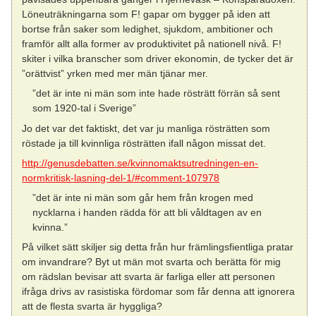
Löneuträkningarna som F! gapar om bygger på iden att
bortse från saker som ledighet, sjukdom, ambitioner och
framför allt alla former av produktivitet på nationell nivå. F!
skiter i vilka branscher som driver ekonomin, de tycker det är
”orättvist” yrken med mer män tjänar mer.
”det är inte ni män som inte hade rösträtt förrän så sent
som 1920-tal i Sverige”
Jo det var det faktiskt, det var ju manliga rösträtten som
röstade ja till kvinnliga rösträtten ifall någon missat det.
http://genusdebatten.se/kvinnomaktsutredningen-en-
normkritisk-lasning-del-1/#comment-107978
”det är inte ni män som går hem från krogen med
nycklarna i handen rädda för att bli våldtagen av en
kvinna.”
På vilket sätt skiljer sig detta från hur främlingsfientliga pratar
om invandrare? Byt ut män mot svarta och berätta för mig
om rädslan bevisar att svarta är farliga eller att personen
ifråga drivs av rasistiska fördomar som får denna att ignorera
att de flesta svarta är hyggliga?