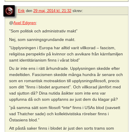
Erik
den
29 maj, 2014 kl. 21:32
skrev:
@
Axel Edgren
:
”Som politisk och administrativ makt”
Nej, som sanningsgrundande makt.
”Upplysningen i Europa har alltid varit villkorad – fascism,
religiösa perspektiv på kvinnor och avvikare från kärnfamiljen
samt identitärianism finns i vårat blod”
Du är inte ens i rätt århundrade. Upplysningen skedde efter
medeltiden. Fascismen skedde många hundra år senare och
som en romantisk motreaktion till upplysningsfilosofi, precis
som ditt ”finns i blodet argument”. Och villkorad jämfört med
vad sjutton då? Dina nutida åsikter som inte ens var
uppfunna då och som uppfanns av just dem du klagar på?
”på samma sätt som filosofi *inte* finns i USAs blod (oavsett
vad Thatcher sade) och kollektivistiska rörelser finns i
Östasiens blod.”
Att påstå saker finns i blodet är just den sorts trams som