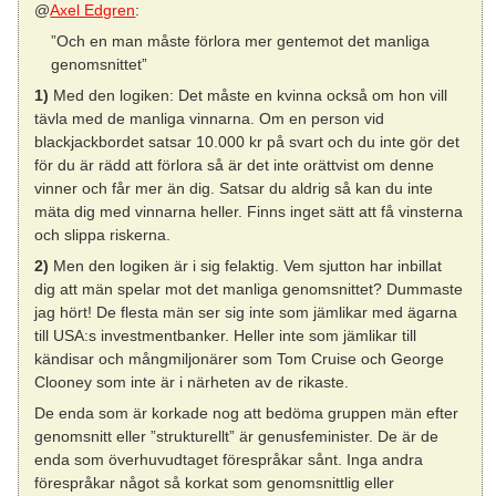
@
Axel Edgren
:
”Och en man måste förlora mer gentemot det manliga
genomsnittet”
1)
Med den logiken: Det måste en kvinna också om hon vill
tävla med de manliga vinnarna. Om en person vid
blackjackbordet satsar 10.000 kr på svart och du inte gör det
för du är rädd att förlora så är det inte orättvist om denne
vinner och får mer än dig. Satsar du aldrig så kan du inte
mäta dig med vinnarna heller. Finns inget sätt att få vinsterna
och slippa riskerna.
2)
Men den logiken är i sig felaktig. Vem sjutton har inbillat
dig att män spelar mot det manliga genomsnittet? Dummaste
jag hört! De flesta män ser sig inte som jämlikar med ägarna
till USA:s investmentbanker. Heller inte som jämlikar till
kändisar och mångmiljonärer som Tom Cruise och George
Clooney som inte är i närheten av de rikaste.
De enda som är korkade nog att bedöma gruppen män efter
genomsnitt eller ”strukturellt” är genusfeminister. De är de
enda som överhuvudtaget förespråkar sånt. Inga andra
förespråkar något så korkat som genomsnittlig eller