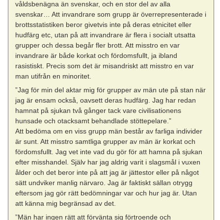
våldsbenägna än svenskar, och en stor del av alla
svenskar… Att invandrare som grupp är överrepresenterade i
brottsstatistiken beror givetvis inte på deras etnicitet eller
hudfärg etc, utan på att invandrare är flera i socialt utsatta
grupper och dessa begår fler brott. Att misstro en var
invandrare är både korkat och fördomsfullt, ja ibland
rasistiskt. Precis som det är misandriskt att misstro en var
man utifrån en minoritet.
”Jag för min del aktar mig för grupper av män ute på stan när
jag är ensam också, oavsett deras hudfärg. Jag har redan
hamnat på sjukan två gånger tack vare civilisationens
hunsade och otacksamt behandlade stöttepelare.”
Att bedöma om en viss grupp män består av farliga individer
är sunt. Att misstro samtliga grupper av män är korkat och
fördomsfullt. Jag vet inte vad du gör för att hamna på sjukan
efter misshandel. Själv har jag aldrig varit i slagsmål i vuxen
ålder och det beror inte på att jag är jättestor eller på något
sätt undviker manlig närvaro. Jag är faktiskt sällan otrygg
eftersom jag gör rätt bedömningar var och hur jag är. Utan
att känna mig begränsad av det.
”Män har ingen rätt att förvänta sig förtroende och