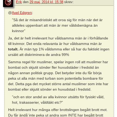
Erik
den
29 maj, 2014 kl. 15:38
skrev:
@
Axel Edgren
:
”Så det är misandristiskt att oroa sig för män när det är
alldeles uppenbart att män är mer våldsbenägna än
kvinnor”
Ja, det är helt irrelevant hur våldsamma män är i förhållande
till kvinnor. Det enda relavanta är hur våldsamma män är
totalt.
Är män typ 1% våldsmma eller så har du faktiskt ingen
ursäkt att diskriminera de andra 99%
Samma regel för muslimer, spelar ingen roll att muslimer har
bombat och skjutit sönder fler huvudstäder i fredstid än
någon annan politisk grupp. Det betyder inte du får börja
peka ut alla män med turban som potentiella bombare för
det. Detta pga det mycket större antal muslimer som inte har
bombat eller skjutit sönder en huvudstad i fredstid.
”och en stor andel av alla kvinnor utsätts för fysiskt våld,
hot, trakasserier, våldtäkt etc?”
Helt irrelevant hur många offer brottslingen begått brott mot.
Du får ändå¨inte peka ut andra som INTE har begått brott