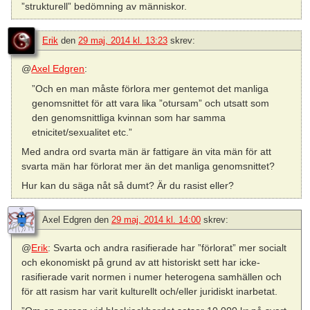
”strukturell” bedömning av människor.
Erik
den
29 maj, 2014 kl. 13:23
skrev:
@
Axel Edgren
:
”Och en man måste förlora mer gentemot det manliga
genomsnittet för att vara lika ”otursam” och utsatt som
den genomsnittliga kvinnan som har samma
etnicitet/sexualitet etc.”
Med andra ord svarta män är fattigare än vita män för att
svarta män har förlorat mer än det manliga genomsnittet?
Hur kan du säga nåt så dumt? Är du rasist eller?
Axel Edgren
den
29 maj, 2014 kl. 14:00
skrev:
@
Erik
: Svarta och andra rasifierade har ”förlorat” mer socialt
och ekonomiskt på grund av att historiskt sett har icke-
rasifierade varit normen i numer heterogena samhällen och
för att rasism har varit kulturellt och/eller juridiskt inarbetat.