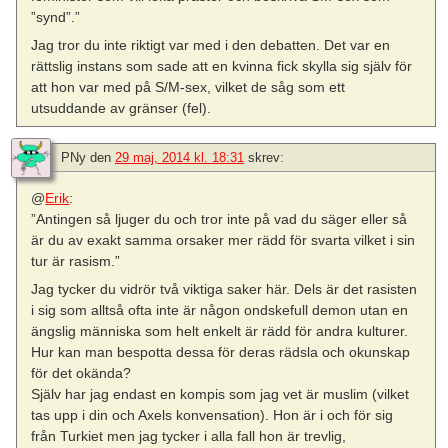
”synd”.”
Jag tror du inte riktigt var med i den debatten. Det var en
rättslig instans som sade att en kvinna fick skylla sig själv för
att hon var med på S/M-sex, vilket de såg som ett
utsuddande av gränser (fel).
PNy
den
29 maj, 2014 kl. 18:31
skrev:
@
Erik
:
”Antingen så ljuger du och tror inte på vad du säger eller så
är du av exakt samma orsaker mer rädd för svarta vilket i sin
tur är rasism.”
Jag tycker du vidrör två viktiga saker här. Dels är det rasisten
i sig som alltså ofta inte är någon ondskefull demon utan en
ängslig människa som helt enkelt är rädd för andra kulturer.
Hur kan man bespotta dessa för deras rädsla och okunskap
för det okända?
Själv har jag endast en kompis som jag vet är muslim (vilket
tas upp i din och Axels konvensation). Hon är i och för sig
från Turkiet men jag tycker i alla fall hon är trevlig,