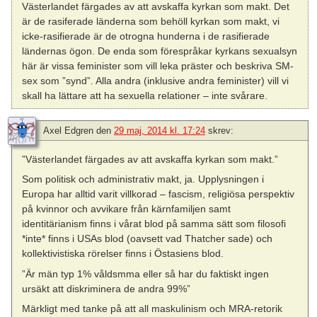
Västerlandet färgades av att avskaffa kyrkan som makt. Det
är de rasiferade länderna som behöll kyrkan som makt, vi
icke-rasifierade är de otrogna hunderna i de rasifierade
ländernas ögon. De enda som förespråkar kyrkans sexualsyn
här är vissa feminister som vill leka präster och beskriva SM-
sex som ”synd”. Alla andra (inklusive andra feminister) vill vi
skall ha lättare att ha sexuella relationer – inte svårare.
Axel Edgren
den
29 maj, 2014 kl. 17:24
skrev:
”Västerlandet färgades av att avskaffa kyrkan som makt.”
Som politisk och administrativ makt, ja. Upplysningen i
Europa har alltid varit villkorad – fascism, religiösa perspektiv
på kvinnor och avvikare från kärnfamiljen samt
identitärianism finns i vårat blod på samma sätt som filosofi
*inte* finns i USAs blod (oavsett vad Thatcher sade) och
kollektivistiska rörelser finns i Östasiens blod.
”Är män typ 1% våldsmma eller så har du faktiskt ingen
ursäkt att diskriminera de andra 99%”
Märkligt med tanke på att all maskulinism och MRA-retorik