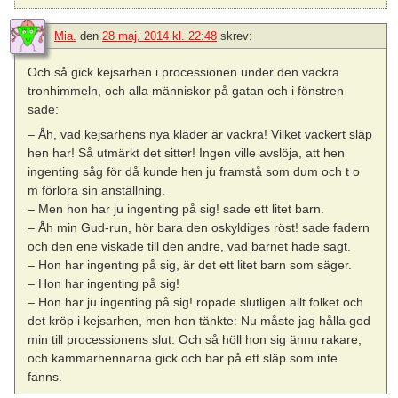
Mia.
den
28 maj, 2014 kl. 22:48
skrev:
Och så gick kejsarhen i processionen under den vackra
tronhimmeln, och alla människor på gatan och i fönstren
sade:
– Åh, vad kejsarhens nya kläder är vackra! Vilket vackert släp
hen har! Så utmärkt det sitter! Ingen ville avslöja, att hen
ingenting såg för då kunde hen ju framstå som dum och t o
m förlora sin anställning.
– Men hon har ju ingenting på sig! sade ett litet barn.
– Åh min Gud-run, hör bara den oskyldiges röst! sade fadern
och den ene viskade till den andre, vad barnet hade sagt.
– Hon har ingenting på sig, är det ett litet barn som säger.
– Hon har ingenting på sig!
– Hon har ju ingenting på sig! ropade slutligen allt folket och
det kröp i kejsarhen, men hon tänkte: Nu måste jag hålla god
min till processionens slut. Och så höll hon sig ännu rakare,
och kammarhennarna gick och bar på ett släp som inte
fanns.