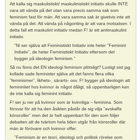
Att kalla sig maskulistiskt/ maskulinistiskt initiativ skulle INTE
vara att vända på det utan vara precis samma sak som
feminism fast för män. Att vara samma sak är givetvis inte att
vända på det. Att vända på någonting är att vara motsatsen. I
detta fall ett maskulint initiativ medan F! är ett antimaskulint
initiativ.
”Ni ser själva att Feministiskt Initiativ inte heter ”Feminint
Initiativ”, de heter Feministiskt Initiativ eftersom det
bygger på ideologin feminism.”
Så nu finns det EN ideologi feminism plötsligt? Lustigt sist jag
kollade sade feminister själva att det fanns flera olika
”feminismer”, likhets-, särarts- osv. F! bygger på ideologin att
femininitet hos kvinnor är något dåligt, så uppenbarligen kan
de inte kalla sig feminint initiativ.
F! ser ju ner på kvinnor som är kvinnliga – feminina. Som
försvar för att ha den åsikten påstår de sig vilja ”avskaffa
könsroller” men det är helt uppenbart för den som följer
debatten att de tvärtom hela tiden utgår från könsroller där
män är förövare och kvinnor offer.
”Feminism är en teori, ideologi och politisk rörelse som