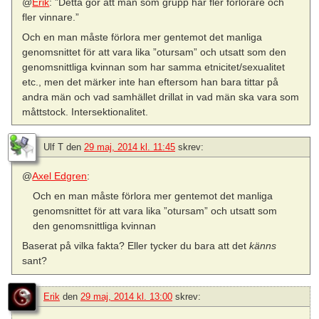
@
Erik
: ”Detta gör att män som grupp har fler förlorare och
fler vinnare.”
Och en man måste förlora mer gentemot det manliga
genomsnittet för att vara lika ”otursam” och utsatt som den
genomsnittliga kvinnan som har samma etnicitet/sexualitet
etc., men det märker inte han eftersom han bara tittar på
andra män och vad samhället drillat in vad män ska vara som
måttstock. Intersektionalitet.
Ulf T
den
29 maj, 2014 kl. 11:45
skrev:
@
Axel Edgren
:
Och en man måste förlora mer gentemot det manliga
genomsnittet för att vara lika ”otursam” och utsatt som
den genomsnittliga kvinnan
Baserat på vilka fakta? Eller tycker du bara att det
känns
sant?
Erik
den
29 maj, 2014 kl. 13:00
skrev: