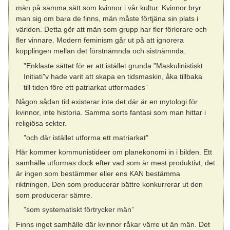
män på samma sätt som kvinnor i vår kultur. Kvinnor bryr
man sig om bara de finns, män måste förtjäna sin plats i
världen. Detta gör att män som grupp har fler förlorare och
fler vinnare. Modern feminism går ut på att ignorera
kopplingen mellan det förstnämnda och sistnämnda.
”Enklaste sättet för er att istället grunda ”Maskulinistiskt
Initiati”v hade varit att skapa en tidsmaskin, åka tillbaka
till tiden före ett patriarkat utformades”
Någon sådan tid existerar inte det där är en mytologi för
kvinnor, inte historia. Samma sorts fantasi som man hittar i
religiösa sekter.
”och där istället utforma ett matriarkat”
Här kommer kommunistideer om planekonomi in i bilden. Ett
samhälle utformas dock efter vad som är mest produktivt, det
är ingen som bestämmer eller ens KAN bestämma
riktningen. Den som producerar bättre konkurrerar ut den
som producerar sämre.
”som systematiskt förtrycker män”
Finns inget samhälle där kvinnor råkar värre ut än män. Det