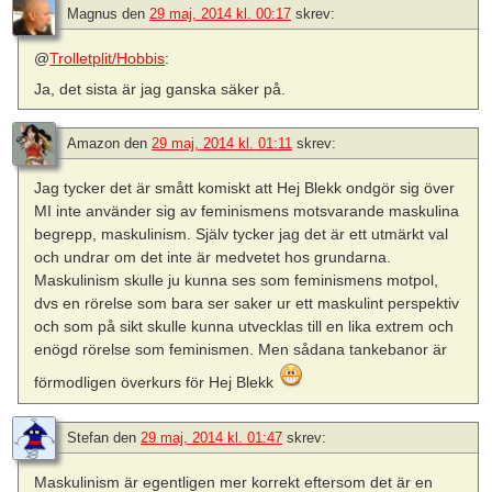
Magnus
den
29 maj, 2014 kl. 00:17
skrev:
@
Trolletplit/Hobbis
:
Ja, det sista är jag ganska säker på.
Amazon
den
29 maj, 2014 kl. 01:11
skrev:
Jag tycker det är smått komiskt att Hej Blekk ondgör sig över
MI inte använder sig av feminismens motsvarande maskulina
begrepp, maskulinism. Själv tycker jag det är ett utmärkt val
och undrar om det inte är medvetet hos grundarna.
Maskulinism skulle ju kunna ses som feminismens motpol,
dvs en rörelse som bara ser saker ur ett maskulint perspektiv
och som på sikt skulle kunna utvecklas till en lika extrem och
enögd rörelse som feminismen. Men sådana tankebanor är
förmodligen överkurs för Hej Blekk
Stefan
den
29 maj, 2014 kl. 01:47
skrev:
Maskulinism är egentligen mer korrekt eftersom det är en