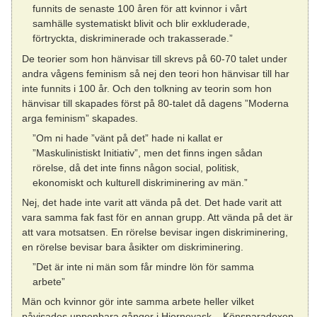
funnits de senaste 100 åren för att kvinnor i vårt
samhälle systematiskt blivit och blir exkluderade,
förtryckta, diskriminerade och trakasserade.”
De teorier som hon hänvisar till skrevs på 60-70 talet under
andra vågens feminism så nej den teori hon hänvisar till har
inte funnits i 100 år. Och den tolkning av teorin som hon
hänvisar till skapades först på 80-talet då dagens ”Moderna
arga feminism” skapades.
”Om ni hade ”vänt på det” hade ni kallat er
”Maskulinistiskt Initiativ”, men det finns ingen sådan
rörelse, då det inte finns någon social, politisk,
ekonomiskt och kulturell diskriminering av män.”
Nej, det hade inte varit att vända på det. Det hade varit att
vara samma fak fast för en annan grupp. Att vända på det är
att vara motsatsen. En rörelse bevisar ingen diskriminering,
en rörelse bevisar bara åsikter om diskriminering.
”Det är inte ni män som får mindre lön för samma
arbete”
Män och kvinnor gör inte samma arbete heller vilket
påvisades uppenbara gånger i Hjernevask – Könsparadoxen.