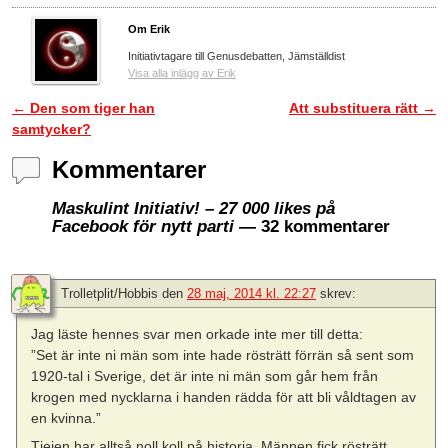
Om Erik
Initiativtagare till Genusdebatten, Jämställdist
Visa alla inlägg av Erik
←
Den som tiger han
Att substituera rätt
→
Inläggsnavigering
samtycker?
Kommentarer
Maskulint Initiativ! – 27 000 likes på
Facebook för nytt parti
— 32 kommentarer
Trolletplit/Hobbis
den
28 maj, 2014 kl. 22:27
skrev:
Jag läste hennes svar men orkade inte mer till detta:
”Set är inte ni män som inte hade rösträtt förrän så sent som
1920-tal i Sverige, det är inte ni män som går hem från
krogen med nycklarna i handen rädda för att bli våldtagen av
en kvinna.”
Tjejen har alltså noll koll på historia. Männen fick rösträtt