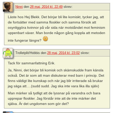
Ninni
den
28 maj, 2014 kl. 22:49
skrev:
Läste hos Hej Blekk. Det börjar bli lite komiskt, tycker jag, att
de fortsätter med samma floskler och samma försök att
osynliggöra kvinnor på vår sida när motståndet mot feminism
uppenbart växer. Man borde någon gång koppla att metoden
inte fungerar längre?
Trolletplit/Hobbis
den
28 maj, 2014 kl. 23:02
skrev:
Tack för sammanfattning Erik.
Ja, Ninni, det börjar bli komisk och skämskudde fram känsla
också. Det är som att man diskuterar med barn i princip. Det
finns väldigt lite kunskap och när jag blir irriterade så brukar
jag säga att….(sudd sudd. Jag ska inte vara lika illa själv)
Man märker så tydligt att de lyssnar på varandra och bara
upprepar floskler. Jag förstår inte att de inte märker det
själva. Är det ungdomen som gör det?