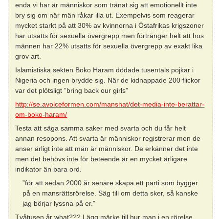
enda vi har är människor som tränat sig att emotionellt inte
bry sig om när män råkar illa ut. Exempelvis som reagerar
mycket starkt på att 30% av kvinnorna i Östafrikas krigszoner
har utsatts för sexuella övergrepp men förtränger helt att hos
männen har 22% utsatts för sexuella övergrepp av exakt lika
grov art.
Islamistiska sekten Boko Haram dödade tusentals pojkar i
Nigeria och ingen brydde sig. När de kidnappade 200 flickor
var det plötsligt ”bring back our girls”
http://se.avoiceformen.com/manshat/det-media-inte-berattar-
om-boko-haram/
Testa att säga samma saker med svarta och du får helt
annan resopons. Att svarta är människor registrerar men de
anser ärligt inte att män är människor. De erkänner det inte
men det behövs inte för beteende är en mycket ärligare
indikator än bara ord.
”för att sedan 2000 år senare skapa ett parti som bygger
på en mansrättsrörelse. Säg till om detta sker, så kanske
jag börjar lyssna på er.”
Tvåtusen år what??? Lägg märke till hur man i en rörelse