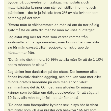
bygger på upplevelser om taskiga, manipulativa och
materialistiska kvinnor som styr och ställer i hemmet och
plånboken – det är ju faktiskt bara X% av alla kvinnor som
beter sig på det viset!
”Svarta män är våldsammare än män så om du tror på dig
själv måste du akta dig mer för män av vissa hudfärger”
Jag aktar mig mer för män som verkar komma från
åsidosatta och fattiga områden, men kvinnor behöver akta
sig för män oavsett vilken socioekonomisk grupp de
härstammar från.
”Du får inte diskrimnera 90-99% av alla män för att de 1-10%
andra männen är elaka.”
Jag tänker inte dualistiskt på det sättet. Det kommer alltid
finnas kollektiv skuldbeläggning, och den kan vara mer eller
mindre orättvis beroende på vem man är och vilket
sammanhang det är. Och det finns alldeles för många
kvinnor som berättar om dåliga upplevelser för att säga att
10 % av alla män begår fel – det är fler än så.
”De enda som förespråkar kyrkans sexualsyn här är vissa
feminister som vill leka präster och beskriva SM-sex som