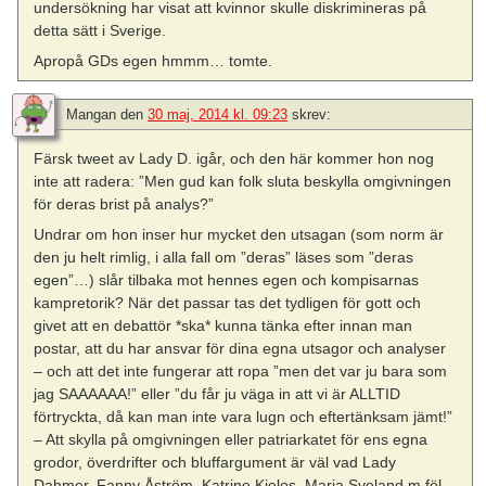
undersökning har visat att kvinnor skulle diskrimineras på
detta sätt i Sverige.
Apropå GDs egen hmmm… tomte.
Mangan
den
30 maj, 2014 kl. 09:23
skrev:
Färsk tweet av Lady D. igår, och den här kommer hon nog
inte att radera: ”Men gud kan folk sluta beskylla omgivningen
för deras brist på analys?”
Undrar om hon inser hur mycket den utsagan (som norm är
den ju helt rimlig, i alla fall om ”deras” läses som ”deras
egen”…) slår tilbaka mot hennes egen och kompisarnas
kampretorik? När det passar tas det tydligen för gott och
givet att en debattör *ska* kunna tänka efter innan man
postar, att du har ansvar för dina egna utsagor och analyser
– och att det inte fungerar att ropa ”men det var ju bara som
jag SAAAAAA!” eller ”du får ju väga in att vi är ALLTID
förtryckta, då kan man inte vara lugn och eftertänksam jämt!”
– Att skylla på omgivningen eller patriarkatet för ens egna
grodor, överdrifter och bluffargument är väl vad Lady
Dahmer, Fanny Åström, Katrine Kielos, Maria Sveland m föl