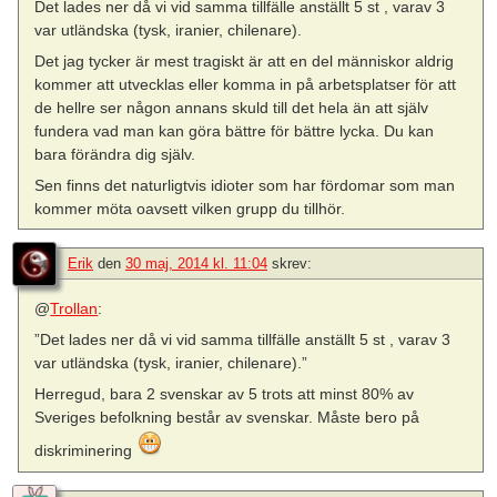
Det lades ner då vi vid samma tillfälle anställt 5 st , varav 3
var utländska (tysk, iranier, chilenare).
Det jag tycker är mest tragiskt är att en del människor aldrig
kommer att utvecklas eller komma in på arbetsplatser för att
de hellre ser någon annans skuld till det hela än att själv
fundera vad man kan göra bättre för bättre lycka. Du kan
bara förändra dig själv.
Sen finns det naturligtvis idioter som har fördomar som man
kommer möta oavsett vilken grupp du tillhör.
Erik
den
30 maj, 2014 kl. 11:04
skrev:
@
Trollan
:
”Det lades ner då vi vid samma tillfälle anställt 5 st , varav 3
var utländska (tysk, iranier, chilenare).”
Herregud, bara 2 svenskar av 5 trots att minst 80% av
Sveriges befolkning består av svenskar. Måste bero på
diskriminering