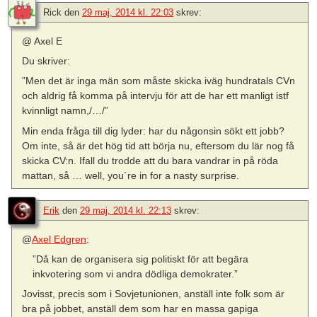
Rick
den
29 maj, 2014 kl. 22:03
skrev:
@ Axel E
Du skriver:
”Men det är inga män som måste skicka iväg hundratals CVn
och aldrig få komma på intervju för att de har ett manligt istf
kvinnligt namn,/…/”
Min enda fråga till dig lyder: har du någonsin sökt ett jobb?
Om inte, så är det hög tid att börja nu, eftersom du lär nog få
skicka CV:n. Ifall du trodde att du bara vandrar in på röda
mattan, så … well, you´re in for a nasty surprise.
Erik
den
29 maj, 2014 kl. 22:13
skrev:
@
Axel Edgren
:
”Då kan de organisera sig politiskt för att begära
inkvotering som vi andra dödliga demokrater.”
Jovisst, precis som i Sovjetunionen, anställ inte folk som är
bra på jobbet, anställ dem som har en massa gapiga