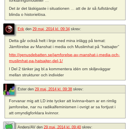
förklaringsmodeller …
Det är det läskigaste i situationen … att de är så
fullständigt
blinda o historielösa.
Erik
den
29 maj, 2014 kl. 09:34
skrev:
Detta går också helt i linje med mina inlägg på temat:
Jämförelse av Manshat i media och Muslimhat på ”hatsajter”
http://genusdebatten.se/jamforelse-av-manshat-i-media-och-
muslimhat-pa-hatsajter-del-1/
I Del 2 tänker jag bl.a kommentera idén om skiljeväggar
mellan strukturer och individer
Ester
den
29 maj, 2014 kl. 09:38
skrev:
Forvanar mig att LD inte tycker att kvinna=barn ar en rimlig
jamforelse, nar nu radikalfeminismen i ovrigt ar sa fortjust i
att omyndigforklara kvinnor.
Anders/AV
den
29 maj, 2014 kl. 09:40
skrev: