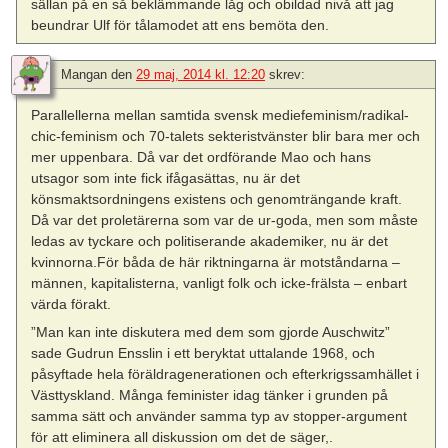
sällan på en så beklämmande låg och obildad nivå att jag
beundrar Ulf för tålamodet att ens bemöta den.
Mangan
den
29 maj, 2014 kl. 12:20
skrev:
Parallellerna mellan samtida svensk mediefeminism/radikal-
chic-feminism och 70-talets sekteristvänster blir bara mer och
mer uppenbara. Då var det ordförande Mao och hans
utsagor som inte fick ifågasättas, nu är det
könsmaktsordningens existens och genomträngande kraft.
Då var det proletärerna som var de ur-goda, men som måste
ledas av tyckare och politiserande akademiker, nu är det
kvinnorna.För båda de här riktningarna är motståndarna –
männen, kapitalisterna, vanligt folk och icke-frälsta – enbart
värda förakt.
”Man kan inte diskutera med dem som gjorde Auschwitz”
sade Gudrun Ensslin i ett beryktat uttalande 1968, och
påsyftade hela föräldragenerationen och efterkrigssamhället i
Västtyskland. Många feminister idag tänker i grunden på
samma sätt och använder samma typ av stopper-argument
för att eliminera all diskussion om det de säger,.