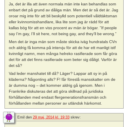
Ja, det är illa att även normala män inte kan behandlas som
enbart det på grund av dåliga män. Men det är så det är. Jag
oroar mig inte för att bli beskylld som potentiell våldtäktsman
eller kvinnomisshandlare, lika lite som jag är rädd för att
kallas bög för att en viss procent av män är bögar. ”If people
say I’m gay, I’ll sit here, not being gay, and they’ll be wrong.”
Men det är inga män som måste skicka iväg hundratals CVn
och aldrig få komma på intervju för att de har ett manligt istf
kvinnligt namn, men många helreko rasifierade som får göra
det för att det finns rasifierade som beter sig dåligt. Varför är
det så?
Vad leder manshatet till då? Läger? Lappar att sy in på
kläderna? Någonting alls? F! får föreslå mansskatter om de
är dumma nog – det kommer aldrig gå igenom. Men i
Frankrike diskuteras det att göra skillnad på juridiska
förhållanden med endast flergenerationsfransmän och
förhållanden mellan personer av utländsk härkomst.
Emil
den
29 maj, 2014 kl. 19:33
skrev: