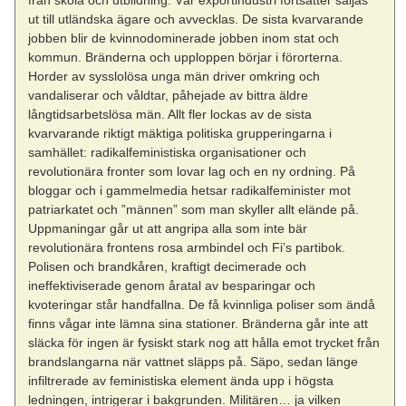
från skola och utbildning. Vår exportindustri fortsätter säljas
ut till utländska ägare och avvecklas. De sista kvarvarande
jobben blir de kvinnodominerade jobben inom stat och
kommun. Bränderna och upploppen börjar i förorterna.
Horder av sysslolösa unga män driver omkring och
vandaliserar och våldtar, påhejade av bittra äldre
långtidsarbetslösa män. Allt fler lockas av de sista
kvarvarande riktigt mäktiga politiska grupperingarna i
samhället: radikalfeministiska organisationer och
revolutionära fronter som lovar lag och en ny ordning. På
bloggar och i gammelmedia hetsar radikalfeminister mot
patriarkatet och ”männen” som man skyller allt elände på.
Uppmaningar går ut att angripa alla som inte bär
revolutionära frontens rosa armbindel och Fi’s partibok.
Polisen och brandkåren, kraftigt decimerade och
ineffektiviserade genom åratal av besparingar och
kvoteringar står handfallna. De få kvinnliga poliser som ändå
finns vågar inte lämna sina stationer. Bränderna går inte att
släcka för ingen är fysiskt stark nog att hålla emot trycket från
brandslangarna när vattnet släpps på. Säpo, sedan länge
infiltrerade av feministiska element ända upp i högsta
ledningen, intrigerar i bakgrunden. Militären… ja vilken