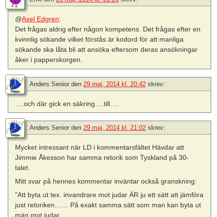
@
Axel Edgren
:
Det frågas aldrig efter någon kompetens. Det frågas efter en
kvinnlig sökande vilket förstås är kodord för att manliga
sökande ska låta bli att ansöka eftersom deras ansökningar
åker i papperskorgen.
Anders Senior
den
29 maj, 2014 kl. 20:42
skrev:
….och där gick en säkring….till….
Anders Senior
den
29 maj, 2014 kl. 21:02
skrev:
Mycket intressant när LD i kommentarsfältet Hävdar att
Jimmie Åkesson har samma retorik som Tyskland på 30-
talet.
Mitt svar på hennes kommentar inväntar också granskning:
”Att byta ut tex. invandrare mot judar ÄR ju ett sätt att jämföra
just retoriken…… På exakt samma sätt som man kan byta ut
män mot judar.