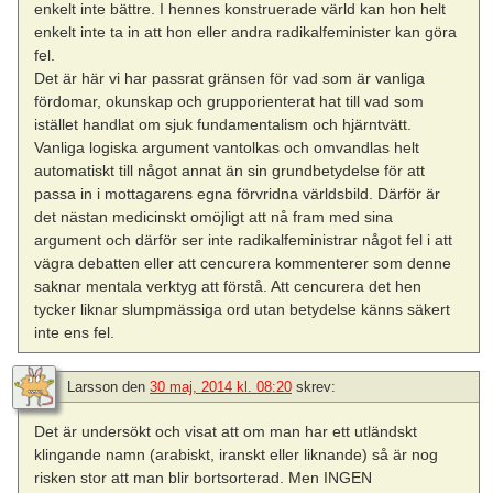
enkelt inte bättre. I hennes konstruerade värld kan hon helt
enkelt inte ta in att hon eller andra radikalfeminister kan göra
fel.
Det är här vi har passrat gränsen för vad som är vanliga
fördomar, okunskap och grupporienterat hat till vad som
istället handlat om sjuk fundamentalism och hjärntvätt.
Vanliga logiska argument vantolkas och omvandlas helt
automatiskt till något annat än sin grundbetydelse för att
passa in i mottagarens egna förvridna världsbild. Därför är
det nästan medicinskt omöjligt att nå fram med sina
argument och därför ser inte radikalfeministrar något fel i att
vägra debatten eller att cencurera kommenterer som denne
saknar mentala verktyg att förstå. Att cencurera det hen
tycker liknar slumpmässiga ord utan betydelse känns säkert
inte ens fel.
Larsson
den
30 maj, 2014 kl. 08:20
skrev:
Det är undersökt och visat att om man har ett utländskt
klingande namn (arabiskt, iranskt eller liknande) så är nog
risken stor att man blir bortsorterad. Men INGEN