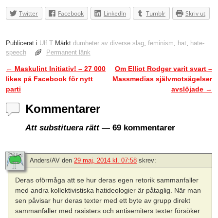
Twitter
Facebook
LinkedIn
Tumblr
Skriv ut
Publicerat i
Ulf T
Märkt
dumheter av diverse slag
,
feminism
,
hat
,
hate-
speech
Permanent länk
←
Maskulint Initiativ! – 27 000
Om Elliot Rodger varit svart –
Inläggsnavigering
likes på Facebook för nytt
Massmedias självmotsägelser
parti
avslöjade
→
Kommentarer
Att substituera rätt
— 69 kommentarer
Anders/AV
den
29 maj, 2014 kl. 07:58
skrev:
Deras oförmåga att se hur deras egen retorik sammanfaller
med andra kollektivistiska hatideologier är påtaglig. När man
sen påvisar hur deras texter med ett byte av grupp direkt
sammanfaller med rasisters och antisemiters texter försöker