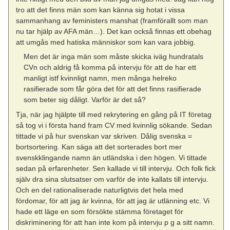
tro att det finns män som kan känna sig hotat i vissa
sammanhang av feministers manshat (framförallt som man
nu tar hjälp av AFA män…). Det kan också finnas ett obehag
att umgås med hatiska människor som kan vara jobbig.
Men det är inga män som måste skicka iväg hundratals
CVn och aldrig få komma på intervju för att de har ett
manligt istf kvinnligt namn, men många helreko
rasifierade som får göra det för att det finns rasifierade
som beter sig dåligt. Varför är det så?
Tja, när jag hjälpte till med rekrytering en gång på IT företag
så tog vi i första hand fram CV med kvinnlig sökande. Sedan
tittade vi på hur svenskan var skriven. Dålig svenska =
bortsortering. Kan säga att det sorterades bort mer
svenskklingande namn än utländska i den högen. Vi tittade
sedan på erfarenheter. Sen kallade vi till intervju. Och folk fick
själv dra sina slutsatser om varför de inte kallats till intervju.
Och en del rationaliserade naturligtvis det hela med
fördomar, för att jag är kvinna, för att jag är utlänning etc. Vi
hade ett läge en som försökte stämma företaget för
diskriminering för att han inte kom på intervju p g a sitt namn.