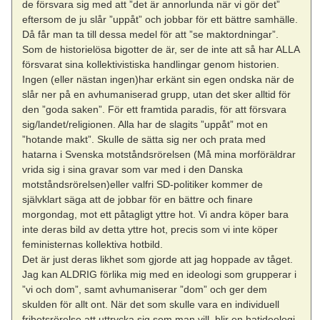
de försvara sig med att ”det är annorlunda när vi gör det”
eftersom de ju slår ”uppåt” och jobbar för ett bättre samhälle.
Då får man ta till dessa medel för att ”se maktordningar”.
Som de historielösa bigotter de är, ser de inte att så har ALLA
försvarat sina kollektivistiska handlingar genom historien.
Ingen (eller nästan ingen)har erkänt sin egen ondska när de
slår ner på en avhumaniserad grupp, utan det sker alltid för
den ”goda saken”. För ett framtida paradis, för att försvara
sig/landet/religionen. Alla har de slagits ”uppåt” mot en
”hotande makt”. Skulle de sätta sig ner och prata med
hatarna i Svenska motståndsrörelsen (Må mina morföräldrar
vrida sig i sina gravar som var med i den Danska
motståndsrörelsen)eller valfri SD-politiker kommer de
självklart säga att de jobbar för en bättre och finare
morgondag, mot ett påtagligt yttre hot. Vi andra köper bara
inte deras bild av detta yttre hot, precis som vi inte köper
feministernas kollektiva hotbild.
Det är just deras likhet som gjorde att jag hoppade av tåget.
Jag kan ALDRIG förlika mig med en ideologi som grupperar i
”vi och dom”, samt avhumaniserar ”dom” och ger dem
skulden för allt ont. När det som skulle vara en individuell
frihetsrörelse att uttrycka sig som man vill, blir en hatideologi