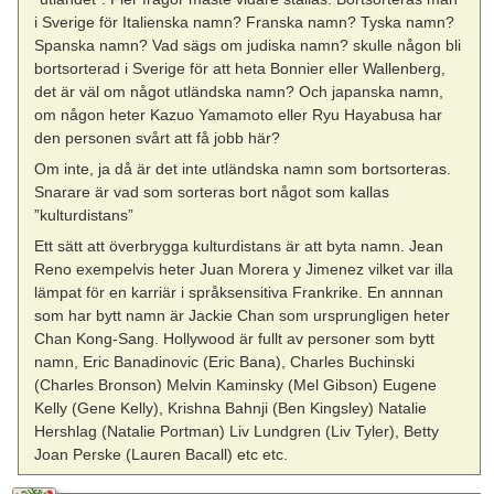
i Sverige för Italienska namn? Franska namn? Tyska namn?
Spanska namn? Vad sägs om judiska namn? skulle någon bli
bortsorterad i Sverige för att heta Bonnier eller Wallenberg,
det är väl om något utländska namn? Och japanska namn,
om någon heter Kazuo Yamamoto eller Ryu Hayabusa har
den personen svårt att få jobb här?
Om inte, ja då är det inte utländska namn som bortsorteras.
Snarare är vad som sorteras bort något som kallas
”kulturdistans”
Ett sätt att överbrygga kulturdistans är att byta namn. Jean
Reno exempelvis heter Juan Morera y Jimenez vilket var illa
lämpat för en karriär i språksensitiva Frankrike. En annnan
som har bytt namn är Jackie Chan som ursprungligen heter
Chan Kong-Sang. Hollywood är fullt av personer som bytt
namn, Eric Banadinovic (Eric Bana), Charles Buchinski
(Charles Bronson) Melvin Kaminsky (Mel Gibson) Eugene
Kelly (Gene Kelly), Krishna Bahnji (Ben Kingsley) Natalie
Hershlag (Natalie Portman) Liv Lundgren (Liv Tyler), Betty
Joan Perske (Lauren Bacall) etc etc.