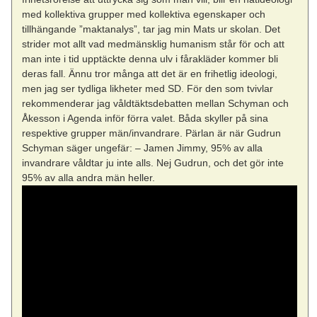
med kollektiva grupper med kollektiva egenskaper och
tillhängande ”maktanalys”, tar jag min Mats ur skolan. Det
strider mot allt vad medmänsklig humanism står för och att
man inte i tid upptäckte denna ulv i fårakläder kommer bli
deras fall. Ännu tror många att det är en frihetlig ideologi,
men jag ser tydliga likheter med SD. För den som tvivlar
rekommenderar jag våldtäktsdebatten mellan Schyman och
Åkesson i Agenda inför förra valet. Båda skyller på sina
respektive grupper män/invandrare. Pärlan är när Gudrun
Schyman säger ungefär: – Jamen Jimmy, 95% av alla
invandrare våldtar ju inte alls. Nej Gudrun, och det gör inte
95% av alla andra män heller.