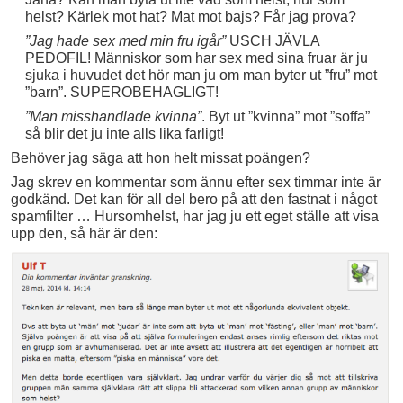
helst? Kärlek mot hat? Mat mot bajs? Får jag prova?
”Jag hade sex med min fru igår”
USCH JÄVLA
PEDOFIL! Människor som har sex med sina fruar är ju
sjuka i huvudet det hör man ju om man byter ut ”fru” mot
”barn”. SUPEROBEHAGLIGT!
”Man misshandlade kvinna”
. Byt ut ”kvinna” mot ”soffa”
så blir det ju inte alls lika farligt!
Behöver jag säga att hon helt missat poängen?
Jag skrev en kommentar som ännu efter sex timmar inte är
godkänd. Det kan för all del bero på att den fastnat i något
spamfilter … Hursomhelst, har jag ju ett eget ställe att visa
upp den, så här är den: