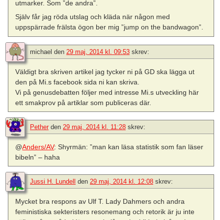
utmarker. Som ”de andra”.
Själv får jag röda utslag och kläda när någon med
uppspärrade frälsta ögon ber mig ”jump on the bandwagon”.
michael
den
29 maj, 2014 kl. 09:53
skrev:
Väldigt bra skriven artikel jag tycker ni på GD ska lägga ut
den på Mi.s facebook sida ni kan skriva.
Vi på genusdebatten följer med intresse Mi.s utveckling här
ett smakprov på artiklar som publiceras där.
Pether
den
29 maj, 2014 kl. 11:28
skrev:
@
Anders/AV
: Shyrmän: ”man kan läsa statistik som fan läser
bibeln” – haha
Jussi H. Lundell
den
29 maj, 2014 kl. 12:08
skrev:
Mycket bra respons av Ulf T. Lady Dahmers och andra
feministiska sekteristers resonemang och retorik är ju inte