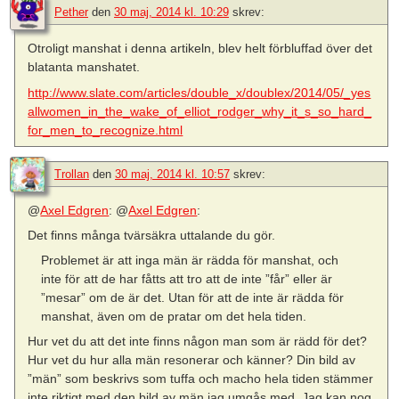
Pether
den
30 maj, 2014 kl. 10:29
skrev:
Otroligt manshat i denna artikeln, blev helt förbluffad över det
blatanta manshatet.
http://www.slate.com/articles/double_x/doublex/2014/05/_yes
allwomen_in_the_wake_of_elliot_rodger_why_it_s_so_hard_
for_men_to_recognize.html
Trollan
den
30 maj, 2014 kl. 10:57
skrev:
@
Axel Edgren
: @
Axel Edgren
:
Det finns många tvärsäkra uttalande du gör.
Problemet är att inga män är rädda för manshat, och
inte för att de har fåtts att tro att de inte ”får” eller är
”mesar” om de är det. Utan för att de inte är rädda för
manshat, även om de pratar om det hela tiden.
Hur vet du att det inte finns någon man som är rädd för det?
Hur vet du hur alla män resonerar och känner? Din bild av
”män” som beskrivs som tuffa och macho hela tiden stämmer
inte riktigt med den bild av män jag umgås med. Jag kan nog