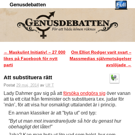
Genusdebatten
Hoppa till huvudinnehåll
Hoppa till sekundärt innehåll
←
Maskulint Initiativ! – 27 000
Om Elliot Rodger varit svart –
Inläggsnavigering
likes på Facebook för nytt
Massmedias självmotsägelser
parti
avslöjade
→
Att substituera rätt
Postat
29 maj, 2014
av
Ulf T
Lady Dahmer gav sig på att
försöka ondgöra sig
över vanan
att ta ett citat från feminister och substituera t.ex. judar för
’män’, för att visa hur osmakligt uttalandet är i princip.
En annan klassiker är att ”byta ut” ord typ:
”Byt ut man mot invandrare/jude så hör du genast hur
obehagligt det låter!”
Jaha? Kan man byta ut lite vad som helst, hur som