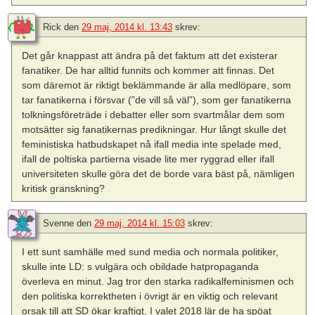
Rick
den
29 maj, 2014 kl. 13:43
skrev:
Det går knappast att ändra på det faktum att det existerar
fanatiker. De har alltid funnits och kommer att finnas. Det
som däremot är riktigt beklämmande är alla medlöpare, som
tar fanatikerna i försvar (”de vill så väl”), som ger fanatikerna
tolkningsföreträde i debatter eller som svartmålar dem som
motsätter sig fanatikernas predikningar. Hur långt skulle det
feministiska hatbudskapet nå ifall media inte spelade med,
ifall de poltiska partierna visade lite mer ryggrad eller ifall
universiteten skulle göra det de borde vara bäst på, nämligen
kritisk granskning?
Svenne
den
29 maj, 2014 kl. 15:03
skrev:
I ett sunt samhälle med sund media och normala politiker,
skulle inte LD: s vulgära och obildade hatpropaganda
överleva en minut. Jag tror den starka radikalfeminismen och
den politiska korrektheten i övrigt är en viktig och relevant
orsak till att SD ökar kraftigt. I valet 2018 lär de ha spöat