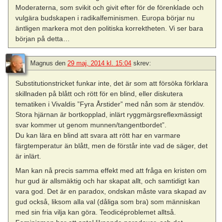
Moderaterna, som svikit och givit efter för de förenklade och
vulgära budskapen i radikalfeminismen. Europa börjar nu
äntligen markera mot den politiska korrektheten. Vi ser bara
början på detta…
Magnus
den
29 maj, 2014 kl. 15:04
skrev:
Substitutionstricket funkar inte, det är som att försöka förklara
skillnaden på blått och rött för en blind, eller diskutera
tematiken i Vivaldis ”Fyra Årstider” med nån som är stendöv.
Stora hjärnan är bortkopplad, inlärt ryggmärgsreflexmässigt
svar kommer ut genom munnen/tangentbordet”.
Du kan lära en blind att svara att rött har en varmare
färgtemperatur än blått, men de förstår inte vad de säger, det
är inlärt.
Man kan nå precis samma effekt med att fråga en kristen om
hur gud är allsmäktig och har skapat allt, och samtidigt kan
vara god. Det är en paradox, ondskan måste vara skapad av
gud också, liksom alla val (dåliga som bra) som människan
med sin fria vilja kan göra. Teodicéproblemet alltså.