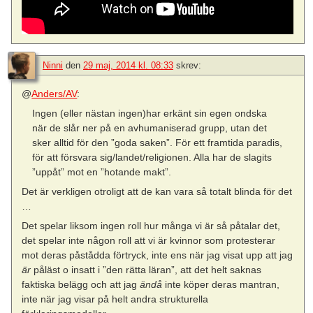
Ninni
den
29 maj, 2014 kl. 08:33
skrev:
@
Anders/AV
:
Ingen (eller nästan ingen)har erkänt sin egen ondska
när de slår ner på en avhumaniserad grupp, utan det
sker alltid för den ”goda saken”. För ett framtida paradis,
för att försvara sig/landet/religionen. Alla har de slagits
”uppåt” mot en ”hotande makt”.
Det är verkligen otroligt att de kan vara så totalt blinda för det
…
Det spelar liksom ingen roll hur många vi är så påtalar det,
det spelar inte någon roll att vi är kvinnor som protesterar
mot deras påstådda förtryck, inte ens när jag visat upp att jag
är
påläst o insatt i ”den rätta läran”, att det helt saknas
faktiska belägg och att jag
ändå
inte köper deras mantran,
inte när jag visar på helt andra strukturella