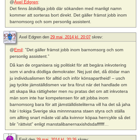
@
Axel Edgren
:
Det finns åtskilliga jobb där sökanden med manligt namn
kommer att sorteras bort direkt. Det gäller främst jobb inom
barnomsorg och som personlig assistent.
Axel Edgren
den
29 maj, 2014 kl. 20:07
skrev:
@
Emil
: ”Det gäller främst jobb inom barnomsorg och som
personlig assistent.”
Då kan de organisera sig politiskt för att begära inkvotering
som vi andra dödliga demokrater. Nej just det, då dödar man
ju individualismen för alltid och inför könsapartheid! – usch
jag tyckte jämställdismen var bra förut när det handlade om
att skapa lika rättigheter men nu pratas det om att inkvotera
män som inte har kompetensen för att jobba inom
barnomsorg bara för att jämställdisteliterna vill ha det så jaha
här i tokiga Sverige ska minnnnasna staen styra och ställa
om allting snart måste väl alla kvinnor köpaa herrcykle så det
blir ”rättvist” enligt manstalibanernaxishdsdaffffff…
Emil
den
29 maj, 2014 kl. 20:26
skrev: