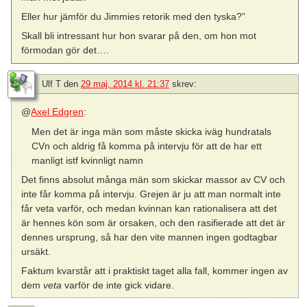
Eller hur jämför du Jimmies retorik med den tyska?”
Skall bli intressant hur hon svarar på den, om hon mot
förmodan gör det….
Ulf T
den
29 maj, 2014 kl. 21:37
skrev:
@
Axel Edgren
:
Men det är inga män som måste skicka iväg hundratals
CVn och aldrig få komma på intervju för att de har ett
manligt istf kvinnligt namn
Det finns absolut många män som skickar massor av CV och
inte får komma på intervju. Grejen är ju att man normalt inte
får veta varför, och medan kvinnan kan rationalisera att det
är hennes kön som är orsaken, och den rasifierade att det är
dennes ursprung, så har den vite mannen ingen godtagbar
ursäkt.
Faktum kvarstår att i praktiskt taget alla fall, kommer ingen av
dem
veta
varför de inte gick vidare.