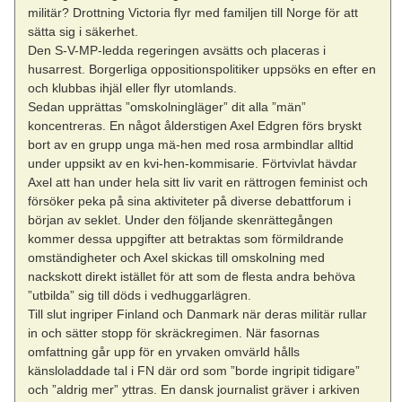
militär? Drottning Victoria flyr med familjen till Norge för att
sätta sig i säkerhet.
Den S-V-MP-ledda regeringen avsätts och placeras i
husarrest. Borgerliga oppositionspolitiker uppsöks en efter en
och klubbas ihjäl eller flyr utomlands.
Sedan upprättas ”omskolningläger” dit alla ”män”
koncentreras. En något ålderstigen Axel Edgren förs bryskt
bort av en grupp unga mä-hen med rosa armbindlar alltid
under uppsikt av en kvi-hen-kommisarie. Förtvivlat hävdar
Axel att han under hela sitt liv varit en rättrogen feminist och
försöker peka på sina aktiviteter på diverse debattforum i
början av seklet. Under den följande skenrättegången
kommer dessa uppgifter att betraktas som förmildrande
omständigheter och Axel skickas till omskolning med
nackskott direkt istället för att som de flesta andra behöva
”utbilda” sig till döds i vedhuggarlägren.
Till slut ingriper Finland och Danmark när deras militär rullar
in och sätter stopp för skräckregimen. När fasornas
omfattning går upp för en yrvaken omvärld hålls
känsloladdade tal i FN där ord som ”borde ingripit tidigare”
och ”aldrig mer” yttras. En dansk journalist gräver i arkiven