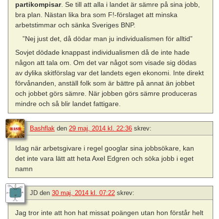
partikompisar
. Se till att alla i landet är sämre på sina jobb,
bra plan. Nästan lika bra som F!-förslaget att minska
arbetstimmar och sänka Sveriges BNP.
”Nej just det, då dödar man ju individualismen för alltid”
Sovjet dödade knappast individualismen då de inte hade
någon att tala om. Om det var något som visade sig dödas
av dylika skitförslag var det landets egen ekonomi. Inte direkt
förvånanden, anställ folk som är bättre på annat än jobbet
och jobbet görs sämre. När jobben görs sämre produceras
mindre och så blir landet fattigare.
Bashflak
den
29 maj, 2014 kl. 22:36
skrev:
Idag när arbetsgivare i regel googlar sina jobbsökare, kan
det inte vara lätt att heta Axel Edgren och söka jobb i eget
namn
JD
den
30 maj, 2014 kl. 07:22
skrev:
Jag tror inte att hon hat missat poängen utan hon förstår helt