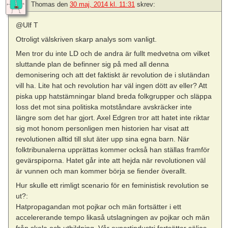
Thomas
den
30 maj, 2014 kl. 11:31
skrev:
@Ulf T
Otroligt välskriven skarp analys som vanligt.
Men tror du inte LD och de andra är fullt medvetna om vilket
sluttande plan de befinner sig på med all denna
demonisering och att det faktiskt är revolution de i slutändan
vill ha. Lite hat och revolution har väl ingen dött av eller? Att
piska upp hatstämningar bland breda folkgrupper och släppa
loss det mot sina politiska motståndare avskräcker inte
längre som det har gjort. Axel Edgren tror att hatet inte riktar
sig mot honom personligen men historien har visat att
revolutionen alltid till slut äter upp sina egna barn. När
folktribunalerna upprättas kommer också han ställas framför
gevärspiporna. Hatet går inte att hejda när revolutionen väl
är vunnen och man kommer börja se fiender överallt.
Hur skulle ett rimligt scenario för en feministisk revolution se
ut?:
Hatpropagandan mot pojkar och män fortsätter i ett
accelererande tempo likaså utslagningen av pojkar och män