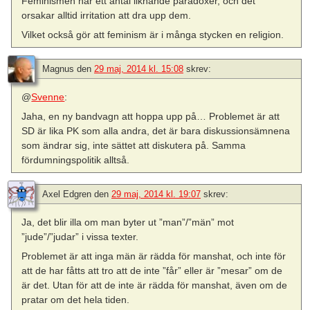
Feminismen har ett antal liknande paradoxer, och det
orsakar alltid irritation att dra upp dem.
Vilket också gör att feminism är i många stycken en religion.
Magnus
den
29 maj, 2014 kl. 15:08
skrev:
@
Svenne
:
Jaha, en ny bandvagn att hoppa upp på… Problemet är att
SD är lika PK som alla andra, det är bara diskussionsämnena
som ändrar sig, inte sättet att diskutera på. Samma
fördumningspolitik alltså.
Axel Edgren
den
29 maj, 2014 kl. 19:07
skrev:
Ja, det blir illa om man byter ut ”man”/”män” mot
”jude”/”judar” i vissa texter.
Problemet är att inga män är rädda för manshat, och inte för
att de har fåtts att tro att de inte ”får” eller är ”mesar” om de
är det. Utan för att de inte är rädda för manshat, även om de
pratar om det hela tiden.