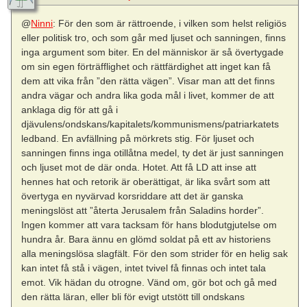
@
Ninni
: För den som är rättroende, i vilken som helst religiös
eller politisk tro, och som går med ljuset och sanningen, finns
inga argument som biter. En del människor är så övertygade
om sin egen förträfflighet och rättfärdighet att inget kan få
dem att vika från ”den rätta vägen”. Visar man att det finns
andra vägar och andra lika goda mål i livet, kommer de att
anklaga dig för att gå i
djävulens/ondskans/kapitalets/kommunismens/patriarkatets
ledband. En avfällning på mörkrets stig. För ljuset och
sanningen finns inga otillåtna medel, ty det är just sanningen
och ljuset mot de där onda. Hotet. Att få LD att inse att
hennes hat och retorik är oberättigat, är lika svårt som att
övertyga en nyvärvad korsriddare att det är ganska
meningslöst att ”återta Jerusalem från Saladins horder”.
Ingen kommer att vara tacksam för hans blodutgjutelse om
hundra år. Bara ännu en glömd soldat på ett av historiens
alla meningslösa slagfält. För den som strider för en helig sak
kan intet få stå i vägen, intet tvivel få finnas och intet tala
emot. Vik hädan du otrogne. Vänd om, gör bot och gå med
den rätta läran, eller bli för evigt utstött till ondskans