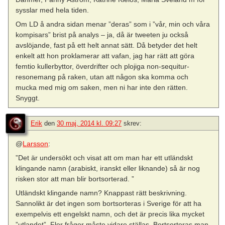
sysslar med hela tiden.
Om LD å andra sidan menar ”deras” som i ”vår, min och våra
kompisars” brist på analys – ja, då är tweeten ju också
avslöjande, fast på ett helt annat sätt. Då betyder det helt
enkelt att hon proklamerar att vafan, jag har rätt att göra
femtio kullerbyttor, överdrifter och plojiga non-sequitur-
resonemang på raken, utan att någon ska komma och
mucka med mig om saken, men ni har inte den rätten.
Snyggt.
Erik
den
30 maj, 2014 kl. 09:27
skrev:
@
Larsson
:
”Det är undersökt och visat att om man har ett utländskt
klingande namn (arabiskt, iranskt eller liknande) så är nog
risken stor att man blir bortsorterad. ”
Utländskt klingande namn? Knappast rätt beskrivning.
Sannolikt är det ingen som bortsorteras i Sverige för att ha
exempelvis ett engelskt namn, och det är precis lika mycket
”utlandet”. Fler frågor måste vidare ställas. Bortsorteras man