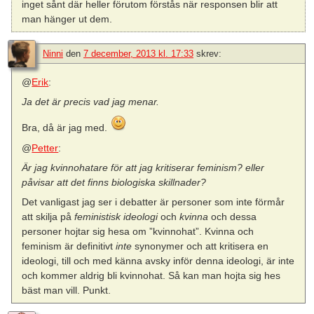
inget sånt där heller förutom förstås när responsen blir att
man hänger ut dem.
Ninni
den
7 december, 2013 kl. 17:33
skrev:
@
Erik
:
Ja det är precis vad jag menar.
Bra, då är jag med.
@
Petter
:
Är jag kvinnohatare för att jag kritiserar feminism? eller
påvisar att det finns biologiska skillnader?
Det vanligast jag ser i debatter är personer som inte förmår
att skilja på
feministisk ideologi
och
kvinna
och dessa
personer hojtar sig hesa om ”kvinnohat”. Kvinna och
feminism är definitivt
inte
synonymer och att kritisera en
ideologi, till och med känna avsky inför denna ideologi, är inte
och kommer aldrig bli kvinnohat. Så kan man hojta sig hes
bäst man vill. Punkt.