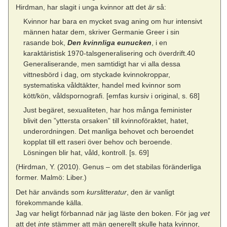
Hirdman, har slagit i unga kvinnor att det
är
så:
Kvinnor har bara en mycket svag aning om hur intensivt
männen hatar dem, skriver Germanie Greer i sin
rasande bok,
Den kvinnliga eunucken
, i en
karaktäristisk 1970-talsgeneralisering och överdrift.40
Generaliserande, men samtidigt har vi alla dessa
vittnesbörd i dag, om styckade kvinnokroppar,
systematiska våldtäkter, handel med kvinnor som
kött/kön, våldspornografi. [emfas kursiv i original, s. 68]
Just begäret, sexualiteten, har hos många feminister
blivit den ”yttersta orsaken” till kvinnoföraktet, hatet,
underordningen. Det manliga behovet och beroendet
kopplat till ett raseri över behov och beroende.
Lösningen blir hat, våld, kontroll. [s. 69]
(Hirdman, Y. (2010). Genus – om det stabilas föränderliga
former. Malmö: Liber.)
Det här används som
kurslitteratur
, den är vanligt
förekommande källa.
Jag var heligt förbannad när jag läste den boken. För jag
vet
att det
inte
stämmer att män generellt skulle hata kvinnor,