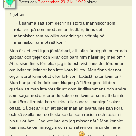
Petter
den
7 december, 2013 kl. 19:52
skrev:
@johan
”På samma sätt som det finns störda människor som
retar sig på dem med annan hudfärg finns det
människor som av olika anledningar stör sig på
manniskor av motsatt kön.”
Men är det verkligen jämförbart, att folk stör sig på tanter och
gubbar och tjejer och killar och barn mm håller jag med om?
Att rasism finns förnekar jag inte och vist finns det fördomar
om kvinnor, kvinnor kan inte köra bil tex. Men finns det nåt
organiserat kvinnohat eller folk som faktiskt hatar kvinnor?
Man har ju träffat folk som klagar på ”kärringen” till den
graden att man inte förstår att dom är tillsammans och andra
som säger nedvärderande saker om kvinnor som att de inte
kan köra eller inte kan snickra eller andra ”manliga” saker
oftast. Så det är klart att säger man att svarta inte kan köra
och så skulle nog de flesta se det som rasism och rasism i
sin tur är hat. . Jag vet inte om jag missar nåt? Man kanske
kan snacka om misogyni och motsatsen om man definerar