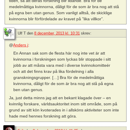
tiden, så att deras forskning blir lidande. Bra för de
medelmåttiga kvinnorna, dåligt för de som är bra nog att stå
på egna ben utan genus. Som vanligt alltså, de skicklige
kvinnorna blir förfördelade av kravet på ”lika villkor”.
Ulf T
den
8 december, 2013 kl. 10:31
skrev:
@
Anders j
:
En Annan sak som de flesta här nog inte vet är att
kvinnorna i forskningen som lyckas blir stoppade i sitt
jobb av att måsta vara med i diverse kvinnokomitteér
och att det finns krav på lika fördelning i alla
granskningsgrupper. […] Bra för de medelmåttiga
kvinnorna, dåligt för de som är bra nog att stå på egna
ben utan genus.
Ja, just detta minns jag att en bekant klagade över – en
kvinnlig forskare, världsauktoritet inom sitt område, som på
grund av sitt kön kvoterades in i allsköns aktiviteter som inte
hade med hennes forskning att göra.