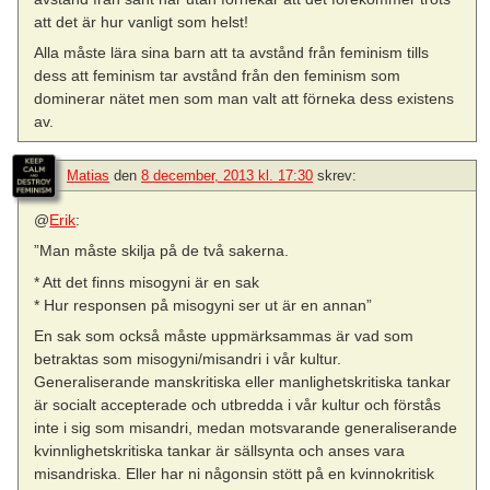
att det är hur vanligt som helst!
Alla måste lära sina barn att ta avstånd från feminism tills
dess att feminism tar avstånd från den feminism som
dominerar nätet men som man valt att förneka dess existens
av.
Matias
den
8 december, 2013 kl. 17:30
skrev:
@
Erik
:
”Man måste skilja på de två sakerna.
* Att det finns misogyni är en sak
* Hur responsen på misogyni ser ut är en annan”
En sak som också måste uppmärksammas är vad som
betraktas som misogyni/misandri i vår kultur.
Generaliserande manskritiska eller manlighetskritiska tankar
är socialt accepterade och utbredda i vår kultur och förstås
inte i sig som misandri, medan motsvarande generaliserande
kvinnlighetskritiska tankar är sällsynta och anses vara
misandriska. Eller har ni någonsin stött på en kvinnokritisk