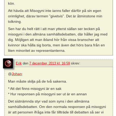
kön.
Att hävda att Misogyni inte ianns faller därför på sin egen
orimlighet, därav termen ”givetvis”. Det är åtminstone min
tolkning.
Sen har du helt rätt i att man ytterst sällan ser tecken på
misogyni i den allmäna samhällsdebatten, där håller jag med
dig. Möjligen att man ibland hör från vissa branscher att
kvinnor ska hålla sig borta, men även det hörs bara från en
liten minoritet av representanterna.
Erik
den
7 december, 2013 kl. 16:59
skrev:
@
Johan
:
Man måste skilja på de två sakerna.
* Att det finns misogyni är en sak
* Hur responsen på misogyni ser ut är en annan
Det sistnämnda styr vad som syns i den allmänna
samhällsdebatten. Om den normala responsen på misogyni
är att personen ifråga inte får tillträde till debatten så ser vi