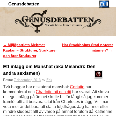
Genusdebatten
Hoppa till huvudinnehåll
Hoppa till sekundärt innehåll
←
Miljöpartiets Mehmet
Har Stockholms Stad noterat
Inläggsnavigering
Kaplan – Strukturer, Strukturer
männen?
→
och åter Strukturer
Ett inlägg om Manshat (aka Misandri: Den
andra sexismen)
Postat
7 december, 2013
av
Erik
Två bloggar har diskuterat manshat:
Certatio
har
kommenterat och
Charlotte hit och dit
har svarat. Att skriva
ett eget inlägg på ämnet skulle bli för långt så jag kommer
framför allt att besvara citat från Charlottes inlägg. Vill man
veta mer är det bara att ställa följdfrågor. Jag har mer eller
mindre studerat allt av värde på ämnet förutom då Katherine