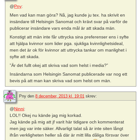
@
Pny
:
Men vad kan man göra? Nå, jag kunde ju tex. ha skrivit en
insändare till Helsingin Sanomat och krävt svar på varför de
publicerar insändare vars enda mål är att skada män.
Konstigt att män inte får uttrycka sina preferenser ens i syfte
att hjälpa kvinnor som lider pga. sjukliga kvinnlighetsideal,
men det är ok för kvinnor att uttrycka tankar om manlighet i
syfte att skada.
”Är det fullt okej att skriva vad som helst i media?”
Insändarna som Helsingin Sanomat publicerade var nog ett
bevis på att man kan skriva vad som helst om män.
Pny
den
8 december, 2013 kl. 19:01
skrev:
@
Ninni
:
LOL!! Okej nu kände jag mig korkad.
Jag kände på mig att jf varit här tidigare och kommenterat
men jag var inte säker. Allvarligt talat så är inte siten långt
ifrån verkligheten heller så där är mitt lilla dåliga försvar över