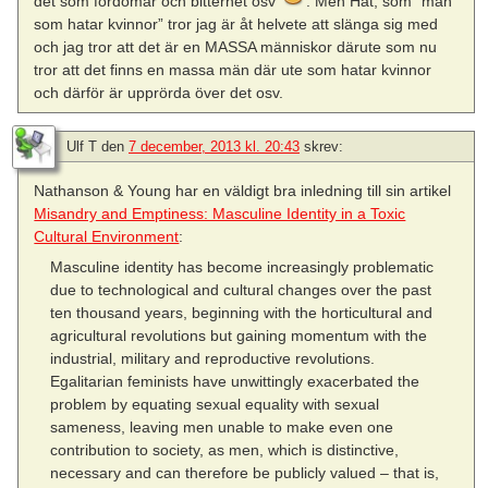
det som fördomar och bitterhet osv
. Men Hat, som ”män
som hatar kvinnor” tror jag är åt helvete att slänga sig med
och jag tror att det är en MASSA människor därute som nu
tror att det finns en massa män där ute som hatar kvinnor
och därför är upprörda över det osv.
Ulf T
den
7 december, 2013 kl. 20:43
skrev:
Nathanson & Young har en väldigt bra inledning till sin artikel
Misandry and Emptiness: Masculine Identity in a Toxic
Cultural Environment
:
Masculine identity has become increasingly problematic
due to technological and cultural changes over the past
ten thousand years, beginning with the horticultural and
agricultural revolutions but gaining momentum with the
industrial, military and reproductive revolutions.
Egalitarian feminists have unwittingly exacerbated the
problem by equating sexual equality with sexual
sameness, leaving men unable to make even one
contribution to society, as men, which is distinctive,
necessary and can therefore be publicly valued – that is,