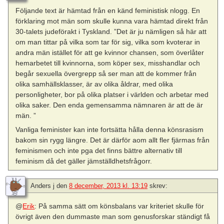
Följande text är hämtad från en känd feministisk nlogg. En
förklaring mot män som skulle kunna vara hämtad direkt från
30-talets judeförakt i Tyskland. ”Det är ju nämligen så här att
om man tittar på vilka som tar för sig, vilka som kvoterar in
andra män istället för att ge kvinnor chansen, som överlåter
hemarbetet till kvinnorna, som köper sex, misshandlar och
begår sexuella övergrepp så ser man att de kommer från
olika samhällsklasser, är av olika åldrar, med olika
personligheter, bor på olika platser i världen och arbetar med
olika saker. Den enda gemensamma nämnaren är att de är
män. ”
Vanliga feminister kan inte fortsätta hålla denna könsrasism
bakom sin rygg längre. Det är därför aom allt fler fjärmas från
feminismen och inte pga det finns bättre alternativ till
feminism då det gäller jämställdhetsfrågorr.
Anders j
den
8 december, 2013 kl. 13:19
skrev:
@
Erik
: På samma sätt om könsbalans var kriteriet skulle för
övrigt även den dummaste man som genusforskar ständigt få