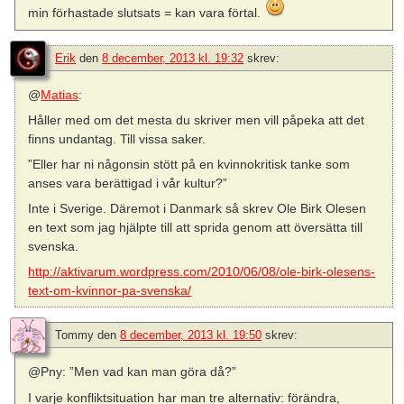
min förhastade slutsats = kan vara förtal.
Erik
den
8 december, 2013 kl. 19:32
skrev:
@
Matias
:
Håller med om det mesta du skriver men vill påpeka att det
finns undantag. Till vissa saker.
”Eller har ni någonsin stött på en kvinnokritisk tanke som
anses vara berättigad i vår kultur?”
Inte i Sverige. Däremot i Danmark så skrev Ole Birk Olesen
en text som jag hjälpte till att sprida genom att översätta till
svenska.
http://aktivarum.wordpress.com/2010/06/08/ole-birk-olesens-
text-om-kvinnor-pa-svenska/
Tommy
den
8 december, 2013 kl. 19:50
skrev:
@Pny: ”Men vad kan man göra då?”
I varje konfliktsituation har man tre alternativ: förändra,