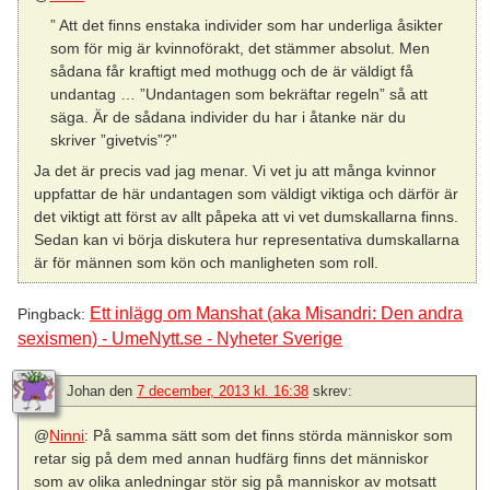
” Att det finns enstaka individer som har underliga åsikter
som för mig är kvinnoförakt, det stämmer absolut. Men
sådana får kraftigt med mothugg och de är väldigt få
undantag … ”Undantagen som bekräftar regeln” så att
säga. Är de sådana individer du har i åtanke när du
skriver ”givetvis”?”
Ja det är precis vad jag menar. Vi vet ju att många kvinnor
uppfattar de här undantagen som väldigt viktiga och därför är
det viktigt att först av allt påpeka att vi vet dumskallarna finns.
Sedan kan vi börja diskutera hur representativa dumskallarna
är för männen som kön och manligheten som roll.
Ett inlägg om Manshat (aka Misandri: Den andra
Pingback:
sexismen) - UmeNytt.se - Nyheter Sverige
Johan
den
7 december, 2013 kl. 16:38
skrev:
@
Ninni
: På samma sätt som det finns störda människor som
retar sig på dem med annan hudfärg finns det människor
som av olika anledningar stör sig på manniskor av motsatt