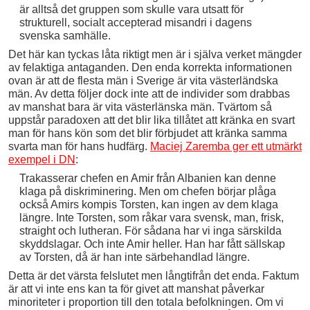
är alltså det gruppen som skulle vara utsatt för
strukturell, socialt accepterad misandri i dagens
svenska samhälle.
Det här kan tyckas låta riktigt men är i själva verket mängder
av felaktiga antaganden. Den enda korrekta informationen
ovan är att de flesta män i Sverige är vita västerländska
män. Av detta följer dock inte att de individer som drabbas
av manshat bara är vita västerlänska män. Tvärtom så
uppstår paradoxen att det blir lika tillåtet att kränka en svart
man för hans kön som det blir förbjudet att kränka samma
svarta man för hans hudfärg.
Maciej Zaremba ger ett utmärkt
exempel i DN
:
Trakasserar chefen en Amir från Albanien kan denne
klaga på diskriminering. Men om chefen börjar plåga
också Amirs kompis Torsten, kan ingen av dem klaga
längre. Inte Torsten, som råkar vara svensk, man, frisk,
straight och lutheran. För sådana har vi inga särskilda
skyddslagar. Och inte Amir heller. Han har fått sällskap
av Torsten, då är han inte särbehandlad längre.
Detta är det värsta felslutet men långtifrån det enda. Faktum
är att vi inte ens kan ta för givet att manshat påverkar
minoriteter i proportion till den totala befolkningen. Om vi