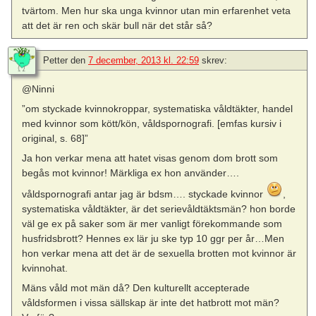
tvärtom. Men hur ska unga kvinnor utan min erfarenhet veta
att det är ren och skär bull när det står så?
Petter
den
7 december, 2013 kl. 22:59
skrev:
@Ninni
”om styckade kvinnokroppar, systematiska våldtäkter, handel
med kvinnor som kött/kön, våldspornografi. [emfas kursiv i
original, s. 68]”
Ja hon verkar mena att hatet visas genom dom brott som
begås mot kvinnor! Märkliga ex hon använder….
våldspornografi antar jag är bdsm…. styckade kvinnor
,
systematiska våldtäkter, är det serievåldtäktsmän? hon borde
väl ge ex på saker som är mer vanligt förekommande som
husfridsbrott? Hennes ex lär ju ske typ 10 ggr per år…Men
hon verkar mena att det är de sexuella brotten mot kvinnor är
kvinnohat.
Mäns våld mot män då? Den kulturellt accepterade
våldsformen i vissa sällskap är inte det hatbrott mot män?