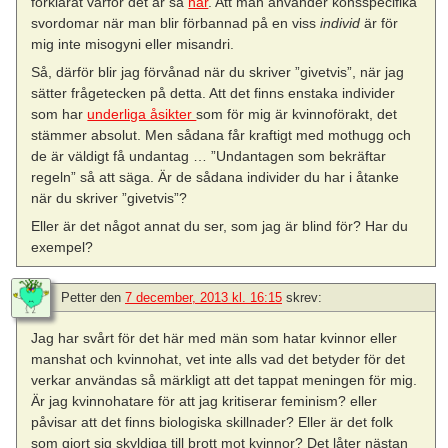
förklarat varför det är så
här
. Att man använder könsspecifika
svordomar när man blir förbannad på en viss
individ
är för
mig inte misogyni eller misandri.
Så, därför blir jag förvånad när du skriver ”givetvis”, när jag
sätter frågetecken på detta. Att det finns enstaka individer
som har
underliga åsikter
som för mig är kvinnoförakt, det
stämmer absolut. Men sådana får kraftigt med mothugg och
de är väldigt få undantag … ”Undantagen som bekräftar
regeln” så att säga. Är de sådana individer du har i åtanke
när du skriver ”givetvis”?
Eller är det något annat du ser, som jag är blind för? Har du
exempel?
Petter
den
7 december, 2013 kl. 16:15
skrev:
Jag har svårt för det här med män som hatar kvinnor eller
manshat och kvinnohat, vet inte alls vad det betyder för det
verkar användas så märkligt att det tappat meningen för mig.
Är jag kvinnohatare för att jag kritiserar feminism? eller
påvisar att det finns biologiska skillnader? Eller är det folk
som gjort sig skyldiga till brott mot kvinnor? Det låter nästan