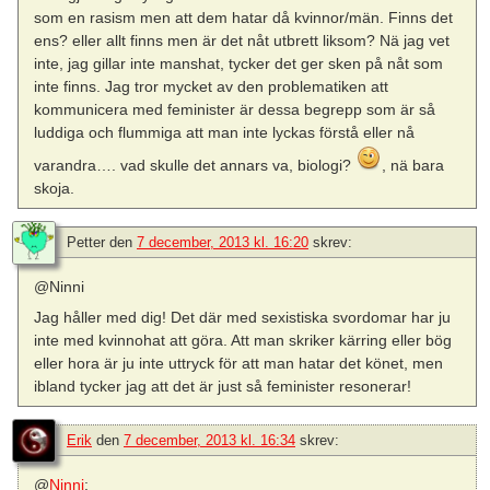
som en rasism men att dem hatar då kvinnor/män. Finns det
ens? eller allt finns men är det nåt utbrett liksom? Nä jag vet
inte, jag gillar inte manshat, tycker det ger sken på nåt som
inte finns. Jag tror mycket av den problematiken att
kommunicera med feminister är dessa begrepp som är så
luddiga och flummiga att man inte lyckas förstå eller nå
varandra…. vad skulle det annars va, biologi?
, nä bara
skoja.
Petter
den
7 december, 2013 kl. 16:20
skrev:
@Ninni
Jag håller med dig! Det där med sexistiska svordomar har ju
inte med kvinnohat att göra. Att man skriker kärring eller bög
eller hora är ju inte uttryck för att man hatar det könet, men
ibland tycker jag att det är just så feminister resonerar!
Erik
den
7 december, 2013 kl. 16:34
skrev:
@
Ninni
: