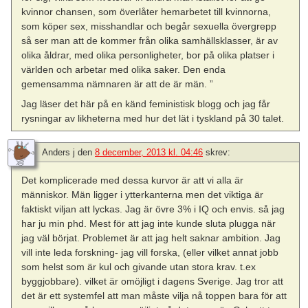
kvinnor chansen, som överlåter hemarbetet till kvinnorna,
som köper sex, misshandlar och begår sexuella övergrepp
så ser man att de kommer från olika samhällsklasser, är av
olika åldrar, med olika personligheter, bor på olika platser i
världen och arbetar med olika saker. Den enda
gemensamma nämnaren är att de är män. ”
Jag läser det här på en känd feministisk blogg och jag får
rysningar av likheterna med hur det lät i tyskland på 30 talet.
Anders j
den
8 december, 2013 kl. 04:46
skrev:
Det komplicerade med dessa kurvor är att vi alla är
människor. Män ligger i ytterkanterna men det viktiga är
faktiskt viljan att lyckas. Jag är övre 3% i IQ och envis. så jag
har ju min phd. Mest för att jag inte kunde sluta plugga när
jag väl börjat. Problemet är att jag helt saknar ambition. Jag
vill inte leda forskning- jag vill forska, (eller vilket annat jobb
som helst som är kul och givande utan stora krav. t.ex
byggjobbare). vilket är omöjligt i dagens Sverige. Jag tror att
det är ett systemfel att man måste vilja nå toppen bara för att