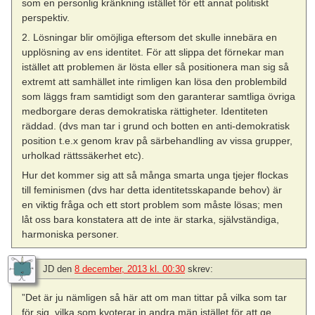
som en personlig kränkning istället för ett annat politiskt
perspektiv.
2. Lösningar blir omöjliga eftersom det skulle innebära en
upplösning av ens identitet. För att slippa det förnekar man
istället att problemen är lösta eller så positionera man sig så
extremt att samhället inte rimligen kan lösa den problembild
som läggs fram samtidigt som den garanterar samtliga övriga
medborgare deras demokratiska rättigheter. Identiteten
räddad. (dvs man tar i grund och botten en anti-demokratisk
position t.e.x genom krav på särbehandling av vissa grupper,
urholkad rättssäkerhet etc).
Hur det kommer sig att så många smarta unga tjejer flockas
till feminismen (dvs har detta identitetsskapande behov) är
en viktig fråga och ett stort problem som måste lösas; men
låt oss bara konstatera att de inte är starka, självständiga,
harmoniska personer.
JD
den
8 december, 2013 kl. 00:30
skrev:
”Det är ju nämligen så här att om man tittar på vilka som tar
för sig, vilka som kvoterar in andra män istället för att ge