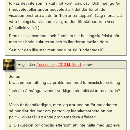
tolkas det inte som ”riktat mot kön”. osv. osv. Och män gör/är
(medvetet eller undermedvetet) allt det där för att de
visa/demonstrera att de är ”herrar på täppan”. (Jag menar att
våra biologiska skillnader är grunden för skillnaderna vi ser
på kollektivnivå.)
Feministiskt svammel och flumflum blir helt logiskt felslut när
man ser båda kulturerna och skillnaderna mellan dem.
Sen blir den lilla sfär man har runt sig ”undantagen”.
Roger
den
7 december, 2013 kl. 23:51
skrev:
Johan:
Bra sammanfattning av problemen med feministisk forskning.
”och är så många kvinnor verkligen så politiskt intresserade?
”
Vissa är det säkerligen, men jag tror nog att för majoriteten
så handlar det mer om personligt identitetsarbete än om
politik; vilket får ett antal problematiska effekter:
1. Diskussion blir omöjlig eftersom att inte hålla med upplevs