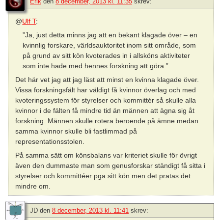
Erik
den
8 december, 2013 kl. 11:35
skrev:
@
Ulf T
:
”Ja, just detta minns jag att en bekant klagade över – en
kvinnlig forskare, världsauktoritet inom sitt område, som
på grund av sitt kön kvoterades in i allsköns aktiviteter
som inte hade med hennes forskning att göra.”
Det här vet jag att jag läst att minst en kvinna klagade över.
Vissa forskningsfält har väldigt få kvinnor överlag och med
kvoteringssystem för styrelser och kommittér så skulle alla
kvinnor i de fälten få mindre tid än männen att ägna sig åt
forskning. Männen skulle rotera beroende på ämne medan
samma kvinnor skulle bli fastlimmad på
representationsstolen.
På samma sätt om könsbalans var kriteriet skulle för övrigt
även den dummaste man som genusforskar ständigt få sitta i
styrelser och kommittéer pga sitt kön men det pratas det
mindre om.
JD
den
8 december, 2013 kl. 11:41
skrev: