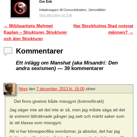
Om Erik
Initiativtagare till Genusdebatten, Jämställdist
Visa alla inlägg av Erik
←
Miljöpartiets Mehmet
Har Stockholms Stad noterat
Inläggsnavigering
Kaplan – Strukturer, Strukturer
männen?
→
och åter Strukturer
Kommentarer
Ett inlägg om Manshat (aka Misandri: Den
andra sexismen)
— 39 kommentarer
Ninni
den
7 december, 2013 kl. 16:00
skrev:
Det finns givetvis både misogyni (kvinnoförakt)
Jag säger inte att det inte är så, men jag måste säga att det
är
extremt lätträknade gånger
jag sett och märkt saker som
är att klassa som misogyni.
Att vi har könsspecifika svordomar, ja absolut, det har jag