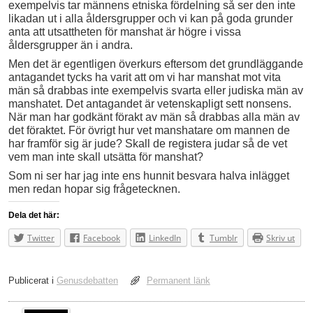
exempelvis tar männens etniska fördelning så ser den inte
likadan ut i alla åldersgrupper och vi kan på goda grunder
anta att utsattheten för manshat är högre i vissa
åldersgrupper än i andra.
Men det är egentligen överkurs eftersom det grundläggande
antagandet tycks ha varit att om vi har manshat mot vita
män så drabbas inte exempelvis svarta eller judiska män av
manshatet. Det antagandet är vetenskapligt sett nonsens.
När man har godkänt förakt av män så drabbas alla män av
det föraktet. För övrigt hur vet manshatare om mannen de
har framför sig är jude? Skall de registera judar så de vet
vem man inte skall utsätta för manshat?
Som ni ser har jag inte ens hunnit besvara halva inlägget
men redan hopar sig frågetecknen.
Dela det här:
Twitter
Facebook
LinkedIn
Tumblr
Skriv ut
Publicerat i
Genusdebatten
Permanent länk