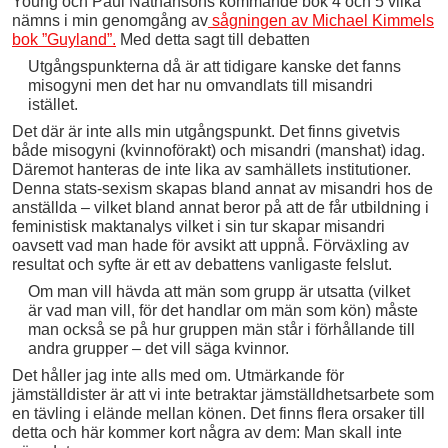
Young och Paul Nathansons kommande bok 4 och 5 vilka
nämns i min genomgång av
sågningen av Michael Kimmels
bok ”Guyland”.
Med detta sagt till debatten
Utgångspunkterna då är att tidigare kanske det fanns
misogyni men det har nu omvandlats till misandri
istället.
Det där är inte alls min utgångspunkt. Det finns givetvis
både misogyni (kvinnoförakt) och misandri (manshat) idag.
Däremot hanteras de inte lika av samhällets institutioner.
Denna stats-sexism skapas bland annat av misandri hos de
anställda – vilket bland annat beror på att de får utbildning i
feministisk maktanalys vilket i sin tur skapar misandri
oavsett vad man hade för avsikt att uppnå. Förväxling av
resultat och syfte är ett av debattens vanligaste felslut.
Om man vill hävda att män som grupp är utsatta (vilket
är vad man vill, för det handlar om män som kön) måste
man också se på hur gruppen män står i förhållande till
andra grupper – det vill säga kvinnor.
Det håller jag inte alls med om. Utmärkande för
jämställdister är att vi inte betraktar jämställdhetsarbete som
en tävling i elände mellan könen. Det finns flera orsaker till
detta och här kommer kort några av dem: Man skall inte