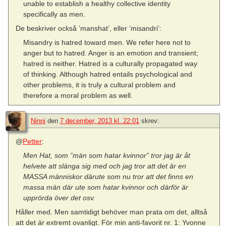
unable to establish a healthy collective identity
specifically as men.
De beskriver också ’manshat’, eller ’misandri’:
Misandry is hatred toward men. We refer here not to
anger but to hatred. Anger is an emotion and transient;
hatred is neither. Hatred is a culturally propagated way
of thinking. Although hatred entails psychological and
other problems, it is truly a cultural problem and
therefore a moral problem as well.
Ninni
den
7 december, 2013 kl. 22:01
skrev:
@
Petter
:
Men Hat, som ”män som hatar kvinnor” tror jag är åt
helvete att slänga sig med och jag tror att det är en
MASSA människor därute som nu tror att det finns en
massa män där ute som hatar kvinnor och därför är
upprörda över det osv.
Håller med. Men samtidigt behöver man prata om det, alltså
att det
är
extremt ovanligt. För min anti-favorit nr. 1: Yvonne