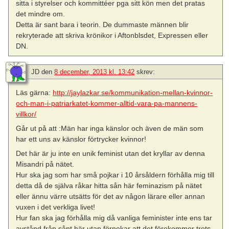
sitta i styrelser och kommittéer pga sitt kön men det pratas
det mindre om.
Detta är sant bara i teorin. De dummaste männen blir
rekryterade att skriva krönikor i Aftonblsdet, Expressen eller
DN.
JD
den
8 december, 2013 kl. 13:42
skrev:
Läs gärna:
http://jaylazkar.se/kommunikation-mellan-kvinnor-
och-man-i-patriarkatet-kommer-alltid-vara-pa-mannens-
villkor/
Går ut på att :Män har inga känslor och även de män som
har ett uns av känslor förtrycker kvinnor!
Det här är ju inte en unik feminist utan det kryllar av denna
Misandri på nätet.
Hur ska jag som har små pojkar i 10 årsåldern förhålla mig till
detta då de själva råkar hitta sån här feminazism på nätet
eller ännu värre utsätts för det av någon lärare eller annan
vuxen i det verkliga livet!
Hur fan ska jag förhålla mig då vanliga feminister inte ens tar
avstånd från sånt här utan förnekar att det förekommer trots