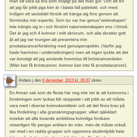
man vill vara så bra som möjligt på det man gör. Och att tro
att jag får jobb pga kön är i bästa fall patetiskt. och mest
troligen ett sexistiskt försök att tränga sig före genom att
förminska min expertis. Som tur var har genus”vetenskapen”
inte trängts sig in i och förstört naturvetenskapen ens i Umeå.
Det är jag och 4 kvinnor i mitt skrivrum. och alla skrattar gott
åt att jag var tvungen att presentera min
prostatacancerforskning med genusperspektiv. (Varför jag
hade hanmöss i undersökningen) men att ingen tyckte att det
var konstigt att jag använde honmöss till bröstcancerdelen
(Män kan få bröstcancer, kvinnor kan inte få prostatacancer).
Anders j
den
8 december, 2013 kl. 05:07
skrev:
En Annan sak som de flesta här nog inte vet är att kvinnorna i
forskningen som lyckas blir stoppade i sitt jobb av att måsta
vara med i diverse kvinnokomitteér och att det finns krav på
lika fördelning i alla granskningsgrupper. vilket självklart
innebär att alla lovande ambitiösa kvinnliga forskare
visserligen får pengar enklare än män. men de måste också
var med i en radda grupper och opponera studentjobb hela