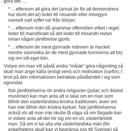
göra det….
* …eftersom att göra det (annat än för att demonstrera
hur dumt det är) leder till misandri eller misogyni
oavsett vad syftet var från början.
* …eftersom män då anammar offerrollen vilket i regel
leder till mansförakt så det leder till misandri redan
innan någon jämförelse gjorts
* …eftersom de mest gynnade männen är mycket
mindre sannolika än de mest gynnade kvinnorna att bry
sig om sitt eget kön.
Vidare om man vill påstå andra ”måste” göra någonting så
skall man ange källa (enligt vem) och motivation (varför). I
brist på den infomationen betraktas påståendet i sig som
ogrundat.
När jämförelserna rör andra religioner (judar, och ibland
muslimer) kan man anta att vi talar om en man som
tillhör den västerländska kristna traditionen, även om
han inte tillhör den kristna kyrkan. När jämförelserna
också rör att man inte skulle få säga så om färgade kan
vi vidare anta att det rör sig om en vit, västerländsk
man. Så om vi tar alla vita västerländska män (för
enkelhetens skull kan vi begränsa oss till Sverige) så