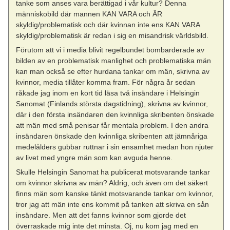
tanke som anses vara berättigad i vår kultur? Denna
människobild där mannen KAN VARA och ÄR
skyldig/problematisk och där kvinnan inte ens KAN VARA
skyldig/problematisk är redan i sig en misandrisk världsbild.
Förutom att vi i media blivit regelbundet bombarderade av
bilden av en problematisk manlighet och problematiska män
kan man också se efter hurdana tankar om män, skrivna av
kvinnor, media tillåter komma fram. För några år sedan
råkade jag inom en kort tid läsa två insändare i Helsingin
Sanomat (Finlands största dagstidning), skrivna av kvinnor,
där i den första insändaren den kvinnliga skribenten önskade
att män med små penisar får mentala problem. I den andra
insändaren önskade den kvinnliga skribenten att jämnåriga
medelålders gubbar ruttnar i sin ensamhet medan hon njuter
av livet med yngre män som kan avguda henne.
Skulle Helsingin Sanomat ha publicerat motsvarande tankar
om kvinnor skrivna av män? Aldrig, och även om det säkert
finns män som kanske tänkt motsvarande tankar om kvinnor,
tror jag att män inte ens kommit på tanken att skriva en sån
insändare. Men att det fanns kvinnor som gjorde det
överraskade mig inte det minsta. Oj, nu kom jag med en