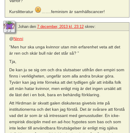
Varför?
Kurslitteratur
…….feminism är samhällscancer!
Johan
den
7 december, 2013 kl. 23:12
skrev:
@
Ninni
:
”Men hur ska unga kvinnor utan min erfarenhet veta att det
är ren och skär bull när det står så? ”
Tja,
De kan ju se sig om och dra slutsatser utifrån den empiri som
finns i verkligheten, ungefär som alla andra brukar göra.
Tyvärr kan jag inte förneka att det tydligen går att inbilla folk
att män hatar kvinnor, men enligt mig är det ingen ursäkt att
de läst det i en bok, bara en behändig förklaring.
Att Hirdman är skvatt galen diskuteras givetvis inte på
institutionerna och det kan jag förstå. Det är svårare att förstå
vad det är som är så intressant med genusstudier. En icke-
empirisk disciplin med en ad-hoc hypotes som bas och som
inte leder till användbara förutsägelser är enligt mig själva