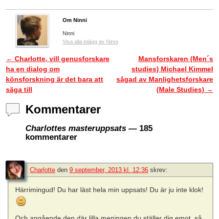
Om Ninni
Ninni
Visa alla inlägg av Ninni
←
Charlotte, vill genusforskare
Mansforskaren (Men´s
Inläggsnavigering
ha en dialog om
studies) Michael Kimmel
könsforskning är det bara att
sågad av Manlighetsforskare
säga till
(Male Studies)
→
Kommentarer
Charlottes masteruppsats
— 185
kommentarer
Charlotte
den
9 september, 2013 kl. 12:36
skrev:
Härrimingud! Du har läst hela min uppsats! Du är ju inte klok!
Och angående den där lilla meningen du ställer dig emot, så