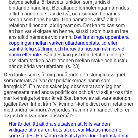
betydelsefulla för brevets funktion som juridiskt
bindande handling. Beträffande formuleringar nämndes
alltid mannen först av de två, och kvinnan benämns
sedan som hans hustru. Hon nämndes alltså alltid i
relation till honom, aldrig tvärt om. Det kan tolkas som
att han var viktigare än henne, särskilt som hustrun inte
ens alltid nämndes vid namn.
Det finns inga uppenbara
kopplingar mellan varken utfärdandeplats, tid eller
samhällelig ställning och huruvida hustrun nämns vid
namn eller inte.
Således kan just den detaljen inte ge
oss klara tecken på relationen mellan make och hustru
när de båda var utfärdare. (s. 23)
Den tanke som slår mig angående den slumpmässighet
som noterats är ”var det pojkflickornas namn som
framgick?”. En av de saker jag observerat som jag har
gemensamt med andra pojkflickor och där vi skiljer oss från
mer kvinnliga kvinnor är ett ökat behov av att vara autonom
(gäller även frihet från ”vi kvinnor”-kollektivet och i relationer
med andra kvinnor). Avgjordes ”namn-nämnandet” eller ej
av just den kvinnans önskemål?
Här är det lätt att dra slutsatsen att Nils var den
viktigare utfärdaren, trots att det var Märtas möderne
som såldes. En sådan slutsats tycks dock förhastad när