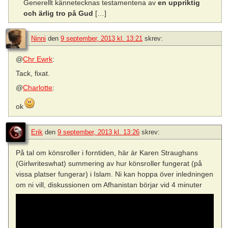
Generellt kännetecknas testamentena av
en uppriktig
och ärlig tro på Gud
[…]
Ninni
den
9 september, 2013 kl. 13:21
skrev:
@
Chr Ewrk
:
Tack, fixat.
@
Charlotte
:
ok
Erik
den
9 september, 2013 kl. 13:26
skrev:
På tal om könsroller i forntiden, här är Karen Straughans
(Girlwriteswhat) summering av hur könsroller fungerat (på
vissa platser fungerar) i Islam. Ni kan hoppa över inledningen
om ni vill, diskussionen om Afhanistan börjar vid 4 minuter