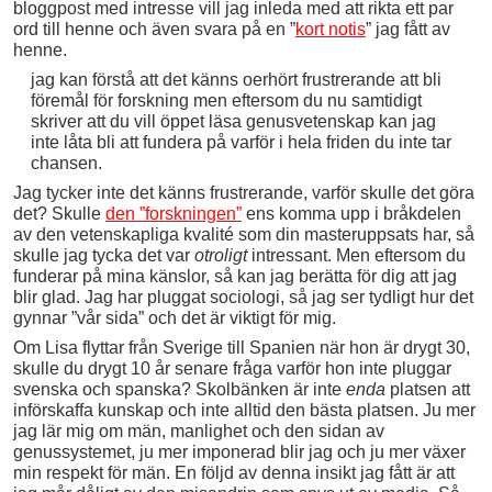
bloggpost med intresse vill jag inleda med att rikta ett par
ord till henne och även svara på en ”
kort notis
” jag fått av
henne.
jag kan förstå att det känns oerhört frustrerande att bli
föremål för forskning men eftersom du nu samtidigt
skriver att du vill öppet läsa genusvetenskap kan jag
inte låta bli att fundera på varför i hela friden du inte tar
chansen.
Jag tycker inte det känns frustrerande, varför skulle det göra
det? Skulle
den ”forskningen”
ens komma upp i bråkdelen
av den vetenskapliga kvalité som din masteruppsats har, så
skulle jag tycka det var
otroligt
intressant. Men eftersom du
funderar på mina känslor, så kan jag berätta för dig att jag
blir glad. Jag har pluggat sociologi, så jag ser tydligt hur det
gynnar ”vår sida” och det är viktigt för mig.
Om Lisa flyttar från Sverige till Spanien när hon är drygt 30,
skulle du drygt 10 år senare fråga varför hon inte pluggar
svenska och spanska? Skolbänken är inte
enda
platsen att
införskaffa kunskap och inte alltid den bästa platsen. Ju mer
jag lär mig om män, manlighet och den sidan av
genussystemet, ju mer imponerad blir jag och ju mer växer
min respekt för män. En följd av denna insikt jag fått är att