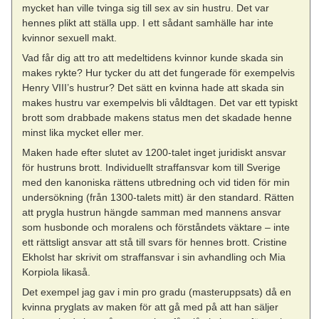
mycket han ville tvinga sig till sex av sin hustru. Det var
hennes plikt att ställa upp. I ett sådant samhälle har inte
kvinnor sexuell makt.
Vad får dig att tro att medeltidens kvinnor kunde skada sin
makes rykte? Hur tycker du att det fungerade för exempelvis
Henry VIII’s hustrur? Det sätt en kvinna hade att skada sin
makes hustru var exempelvis bli våldtagen. Det var ett typiskt
brott som drabbade makens status men det skadade henne
minst lika mycket eller mer.
Maken hade efter slutet av 1200-talet inget juridiskt ansvar
för hustruns brott. Individuellt straffansvar kom till Sverige
med den kanoniska rättens utbredning och vid tiden för min
undersökning (från 1300-talets mitt) är den standard. Rätten
att prygla hustrun hängde samman med mannens ansvar
som husbonde och moralens och förståndets väktare – inte
ett rättsligt ansvar att stå till svars för hennes brott. Cristine
Ekholst har skrivit om straffansvar i sin avhandling och Mia
Korpiola likaså.
Det exempel jag gav i min pro gradu (masteruppsats) då en
kvinna pryglats av maken för att gå med på att han säljer