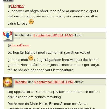
@
Frogfish
:
Vi behöver att några håller reda på vilka dumheter vi gjort i
historien för att vi, när vi gör om dem, ska kunna inse att vi
aldrig lär oss
Frogfish
den
9 september, 2013 kl. 14:53
skrev:
@
JonasBsson
:
Jo, hon får hålla på med vad hon vill (jag är en väldigt
generös man
). Jag ifrågasätter bara vad just det ämnet
gör här. Hennes åsikter om jämställdhet som hon ger uttryck
för lite här och där hade varit intressantare.
Bashflak
den
9 september, 2013 kl. 14:55
skrev:
Jag uppskattar att Charlotte själv kommer in här och deltar i
diskussionen om hennes forskning.
Det är mer än Malin Holm, Emma Åhman och Anna
Lindeborg gjort, trots att deras uppsatser handlar om just