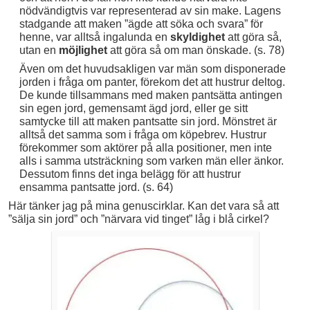
nödvändigtvis var representerad av sin make. Lagens
stadgande att maken ”ägde att söka och svara” för
henne, var alltså ingalunda en
skyldighet
att göra så,
utan en
möjlighet
att göra så om man önskade. (s. 78)
Även om det huvudsakligen var män som disponerade
jorden i fråga om panter, förekom det att hustrur deltog.
De kunde tillsammans med maken pantsätta antingen
sin egen jord, gemensamt ägd jord, eller ge sitt
samtycke till att maken pantsatte sin jord. Mönstret är
alltså det samma som i fråga om köpebrev. Hustrur
förekommer som aktörer på alla positioner, men inte
alls i samma utsträckning som varken män eller änkor.
Dessutom finns det inga belägg för att hustrur
ensamma pantsatte jord. (s. 64)
Här tänker jag på mina genuscirklar. Kan det vara så att
”sälja sin jord” och ”närvara vid tinget” låg i blå cirkel?