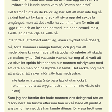
svårare fall kunde boten vara på ”vatten och bröd”.
Det framgår iofs av de källor jag har sett att man inte tog så
väldigt hårt på kyrkans försök att styra upp det sexuella
umgänget, men att det skulle ha varit fritt fram för män att
ligga runt, och att kvinnan därmed inte hade sexuell makt,
skulle jag gärna vilja se källa på.
inte förtala (straffbart enligt lag, även i mycket små doser),
Nå, förtal kommer i många former, och jag tror att
medeltidens kvinnor hade väl så goda möjligheter att skada
sin makes rykte. Det vassaste vapnet har nog alltid varit att
via skvaller sprida historier om hur mannen misslyckats med
att vara en man och beskydda sin familj. Det räckte nog med
att antyda rätt saker inför välvilliga medsystrar.
inte tjata och gnata (inte bara lagligt utan också
rekommendera att prygla hustrun om hon inte visste sin
plats)
Som jag har förstått det hade mannen viss delegerad rätt att
disciplinera sin hustru eftersom han också hade ett juridiskt
ansvar för henne, dvs han kunde dömas för vissa brott som