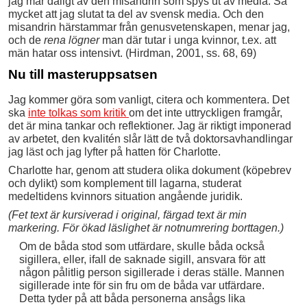
jag mår dåligt av den misandrin som spys ut av media. Så
mycket att jag slutat ta del av svensk media. Och den
misandrin härstammar från genusvetenskapen, menar jag,
och de
rena lögner
man där tutar i unga kvinnor, t.ex. att
män hatar oss intensivt. (Hirdman, 2001, ss. 68, 69)
Nu till masteruppsatsen
Jag kommer göra som vanligt, citera och kommentera. Det
ska
inte tolkas som kritik
om det inte uttryckligen framgår,
det är mina tankar och reflektioner. Jag är riktigt imponerad
av arbetet, den kvalitén slår lätt de två doktorsavhandlingar
jag läst och jag lyfter på hatten för Charlotte.
Charlotte har, genom att studera olika dokument (köpebrev
och dylikt) som komplement till lagarna, studerat
medeltidens kvinnors situation angående juridik.
(Fet text är kursiverad i original, färgad text är min
markering. För ökad läslighet är notnumrering borttagen.)
Om de båda stod som utfärdare, skulle båda också
sigillera, eller, ifall de saknade sigill, ansvara för att
någon pålitlig person sigillerade i deras ställe. Mannen
sigillerade inte för sin fru om de båda var utfärdare.
Detta tyder på att båda personerna ansågs lika