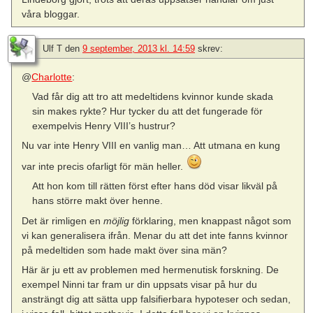
våra bloggar.
Ulf T
den
9 september, 2013 kl. 14:59
skrev:
@
Charlotte
:
Vad får dig att tro att medeltidens kvinnor kunde skada
sin makes rykte? Hur tycker du att det fungerade för
exempelvis Henry VIII’s hustrur?
Nu var inte Henry VIII en vanlig man… Att utmana en kung
var inte precis ofarligt för män heller.
Att hon kom till rätten först efter hans död visar likväl på
hans större makt över henne.
Det är rimligen en
möjlig
förklaring, men knappast något som
vi kan generalisera ifrån. Menar du att det inte fanns kvinnor
på medeltiden som hade makt över sina män?
Här är ju ett av problemen med hermenutisk forskning. De
exempel Ninni tar fram ur din uppsats visar på hur du
ansträngt dig att sätta upp falsifierbara hypoteser och sedan,