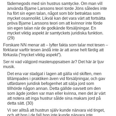
fädernegods med sin hustrus samtycke. Om man vill
använda Bjarne Larssons teori torde Jöns således inte
ha fört sin egen talan, något som bör betraktas som
mycket osannolikt. Likväl kan det vara värt att fortsätta
pröva Bjarne Larssons teori om att kvinnor inte förde
sin egen talan när de godkände försäljningar. En
mycket viktig aspekt är samtyckets juridiska funktion.
(29)
Forskare NN menar att – lyfter fakta som talar mot tesen –
förklarar varför tesen ändå inte är att anse helt färdig att
förkasta (”mycket viktig aspekt”).
Ser ni vad välgjord masteruppsatsen är? Det här är ljuv
musik.
Det ena var stadgat i lagen att gälla vid skiften, men
tillämpades i praktiken även vid försäljningar, och gav
utfärdaren juridisk befogenhet att sälja jord som
tillhörde någon annan. Detta gällde oavsett om den
som ägde jorden var man eller kvinna, men det är värt
att notera att inga hustrur sålde sina makars jord på
detta sätt. (30)
Vi ser alltså att hustrun själv kunde närvara vid tinget,
och att hon i de fall hon inte kunde närvara inte