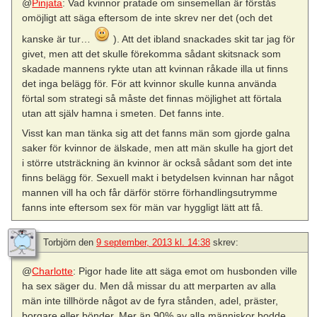
@
Pinjata
: Vad kvinnor pratade om sinsemellan är förstås
omöjligt att säga eftersom de inte skrev ner det (och det
kanske är tur…
). Att det ibland snackades skit tar jag för
givet, men att det skulle förekomma sådant skitsnack som
skadade mannens rykte utan att kvinnan råkade illa ut finns
det inga belägg för. För att kvinnor skulle kunna använda
förtal som strategi så måste det finnas möjlighet att förtala
utan att själv hamna i smeten. Det fanns inte.
Visst kan man tänka sig att det fanns män som gjorde galna
saker för kvinnor de älskade, men att män skulle ha gjort det
i större utsträckning än kvinnor är också sådant som det inte
finns belägg för. Sexuell makt i betydelsen kvinnan har något
mannen vill ha och får därför större förhandlingsutrymme
fanns inte eftersom sex för män var hyggligt lätt att få.
Torbjörn
den
9 september, 2013 kl. 14:38
skrev:
@
Charlotte
: Pigor hade lite att säga emot om husbonden ville
ha sex säger du. Men då missar du att merparten av alla
män inte tillhörde något av de fyra stånden, adel, präster,
borgare eller bönder. Mer än 90% av alla människor bodde