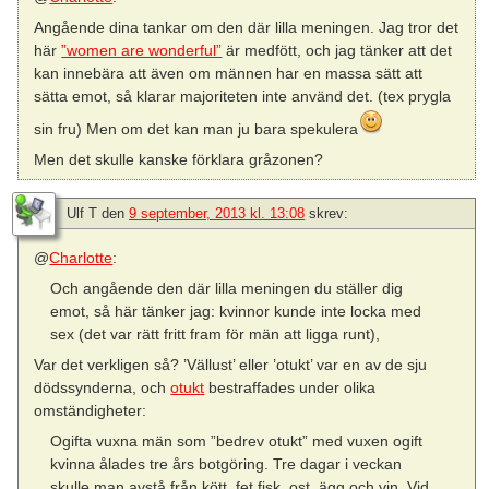
Angående dina tankar om den där lilla meningen. Jag tror det
här
”women are wonderful”
är medfött, och jag tänker att det
kan innebära att även om männen har en massa sätt att
sätta emot, så klarar majoriteten inte använd det. (tex prygla
sin fru) Men om det kan man ju bara spekulera
Men det skulle kanske förklara gråzonen?
Ulf T
den
9 september, 2013 kl. 13:08
skrev:
@
Charlotte
:
Och angående den där lilla meningen du ställer dig
emot, så här tänker jag: kvinnor kunde inte locka med
sex (det var rätt fritt fram för män att ligga runt),
Var det verkligen så? ’Vällust’ eller ’otukt’ var en av de sju
dödssynderna, och
otukt
bestraffades under olika
omständigheter:
Ogifta vuxna män som ”bedrev otukt” med vuxen ogift
kvinna ålades tre års botgöring. Tre dagar i veckan
skulle man avstå från kött, fet fisk, ost, ägg och vin. Vid