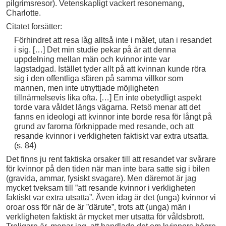
pilgrimsresor). Vetenskapligt vackert resonemang,
Charlotte.
Citatet forsätter:
Förhindret att resa låg alltså inte i målet, utan i resandet
i sig. […] Det min studie pekar på är att denna
uppdelning mellan män och kvinnor inte var
lagstadgad. Istället tyder allt på att kvinnan kunde röra
sig i den offentliga sfären på samma villkor som
mannen, men inte utnyttjade möjligheten
tillnärmelsevis lika ofta. […] En inte obetydligt aspekt
torde vara våldet längs vägarna. Retsö menar att det
fanns en ideologi att kvinnor inte borde resa för långt på
grund av farorna förknippade med resande, och att
resande kvinnor i verkligheten faktiskt var extra utsatta.
(s. 84)
Det finns ju rent faktiska orsaker till att resandet var svårare
för kvinnor på den tiden när man inte bara satte sig i bilen
(gravida, ammar, fysiskt svagare). Men däremot är jag
mycket tveksam till ”att resande kvinnor i verkligheten
faktiskt var extra utsatta”. Även idag är det (unga) kvinnor vi
oroar oss för när de är ”därute”, trots att (unga) män i
verkligheten faktiskt är mycket mer utsatta för våldsbrott.