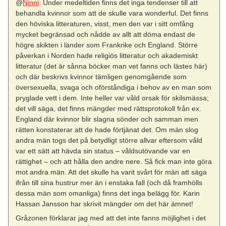
@
Ninni
: Under medeltiden finns det inga tendenser till att
behandla kvinnor som att de skulle vara wonderful. Det finns
den höviska litteraturen, visst, men den var i sitt omfång
mycket begränsad och nådde av allt att döma endast de
högre skikten i länder som Frankrike och England. Större
påverkan i Norden hade religiös litteratur och akademiskt
litteratur (det är sånna böcker man vet fanns och lästes här)
och där beskrivs kvinnor tämligen genomgående som
översexuella, svaga och oförståndiga i behov av en man som
pryglade vett i dem. Inte heller var våld orsak för skilsmässa;
det vill säga, det finns mängder med rättsprotokoll från ex.
England där kvinnor blir slagna sönder och samman men
rätten konstaterar att de hade förtjänat det. Om män slog
andra män togs det på betydligt större allvar eftersom våld
var ett sätt att hävda sin status – våldsutövande var en
rättighet – och att hålla den andre nere. Så fick man inte göra
mot andra män. Att det skulle ha varit svårt för män att säga
ifrån till sina hustrur mer än i enstaka fall (och då framhölls
dessa män som omanliga) finns det inga belägg för. Karin
Hassan Jansson har skrivit mängder om det här ämnet!
Gråzonen förklarar jag med att det inte fanns möjlighet i det