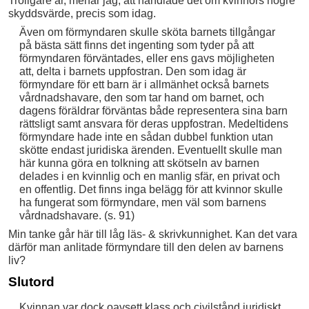
Troligare är, menar jag, att handlade det om kvinnors högre
skyddsvärde, precis som idag.
Även om förmyndaren skulle sköta barnets tillgångar
på bästa sätt finns det ingenting som tyder på att
förmyndaren förväntades, eller ens gavs möjligheten
att, delta i barnets uppfostran. Den som idag är
förmyndare för ett barn är i allmänhet också barnets
vårdnadshavare, den som tar hand om barnet, och
dagens föräldrar förväntas både representera sina barn
rättsligt samt ansvara för deras uppfostran. Medeltidens
förmyndare hade inte en sådan dubbel funktion utan
skötte endast juridiska ärenden. Eventuellt skulle man
här kunna göra en tolkning att skötseln av barnen
delades i en kvinnlig och en manlig sfär, en privat och
en offentlig. Det finns inga belägg för att kvinnor skulle
ha fungerat som förmyndare, men väl som barnens
vårdnadshavare. (s. 91)
Min tanke går här till låg läs- & skrivkunnighet. Kan det vara
därför man anlitade förmyndare till den delen av barnens
liv?
Slutord
Kvinnan var dock oavsett klass och civilstånd juridiskt,