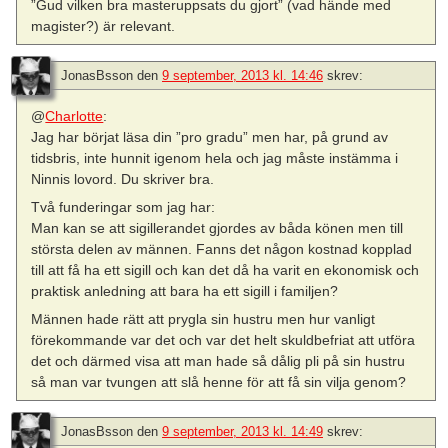
”Gud vilken bra masteruppsats du gjort” (vad hände med
magister?) är relevant.
JonasBsson
den
9 september, 2013 kl. 14:46
skrev:
@
Charlotte
:
Jag har börjat läsa din ”pro gradu” men har, på grund av
tidsbris, inte hunnit igenom hela och jag måste instämma i
Ninnis lovord. Du skriver bra.
Två funderingar som jag har:
Man kan se att sigillerandet gjordes av båda könen men till
största delen av männen. Fanns det någon kostnad kopplad
till att få ha ett sigill och kan det då ha varit en ekonomisk och
praktisk anledning att bara ha ett sigill i familjen?
Männen hade rätt att prygla sin hustru men hur vanligt
förekommande var det och var det helt skuldbefriat att utföra
det och därmed visa att man hade så dålig pli på sin hustru
så man var tvungen att slå henne för att få sin vilja genom?
JonasBsson
den
9 september, 2013 kl. 14:49
skrev: