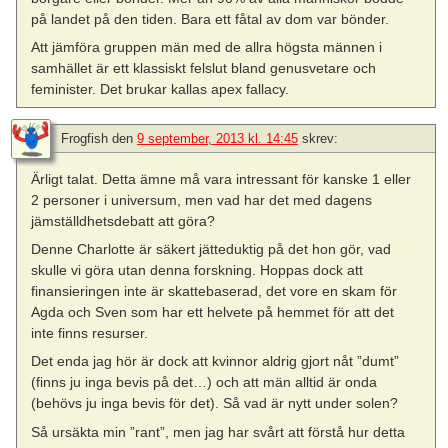
på landet på den tiden. Bara ett fåtal av dom var bönder.
Att jämföra gruppen män med de allra högsta männen i
samhället är ett klassiskt felslut bland genusvetare och
feminister. Det brukar kallas apex fallacy.
Frogfish
den
9 september, 2013 kl. 14:45
skrev:
Ärligt talat. Detta ämne må vara intressant för kanske 1 eller
2 personer i universum, men vad har det med dagens
jämställdhetsdebatt att göra?
Denne Charlotte är säkert jätteduktig på det hon gör, vad
skulle vi göra utan denna forskning. Hoppas dock att
finansieringen inte är skattebaserad, det vore en skam för
Agda och Sven som har ett helvete på hemmet för att det
inte finns resurser.
Det enda jag hör är dock att kvinnor aldrig gjort nåt ”dumt”
(finns ju inga bevis på det…) och att män alltid är onda
(behövs ju inga bevis för det). Så vad är nytt under solen?
Så ursäkta min ”rant”, men jag har svårt att förstå hur detta