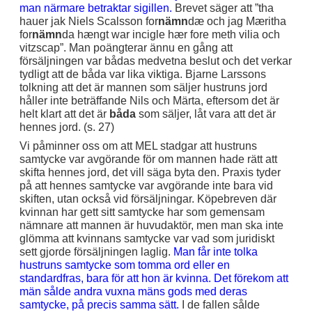
man närmare betraktar sigillen.
Brevet säger att ”tha
hauer jak Niels Scalsson for
nämn
dæ och jag Mæritha
for
nämn
da hængt war incigle hær fore meth vilia och
vitzscap”. Man poängterar ännu en gång att
försäljningen var bådas medvetna beslut och det verkar
tydligt att de båda var lika viktiga. Bjarne Larssons
tolkning att det är mannen som säljer hustruns jord
håller inte beträffande Nils och Märta, eftersom det är
helt klart att det är
båda
som säljer, låt vara att det är
hennes jord. (s. 27)
Vi påminner oss om att MEL stadgar att hustruns
samtycke var avgörande för om mannen hade rätt att
skifta hennes jord, det vill säga byta den. Praxis tyder
på att hennes samtycke var avgörande inte bara vid
skiften, utan också vid försäljningar. Köpebreven där
kvinnan har gett sitt samtycke har som gemensam
nämnare att mannen är huvudaktör, men man ska inte
glömma att kvinnans samtycke var vad som juridiskt
sett gjorde försäljningen laglig.
Man får inte tolka
hustruns samtycke som tomma ord eller en
standardfras, bara för att hon är kvinna. Det förekom att
män sålde andra vuxna mäns gods med deras
samtycke, på precis samma sätt.
I de fallen sålde