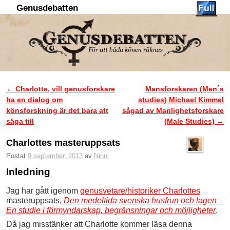
Genusdebatten
Hoppa till huvudinnehåll
Hoppa till sekundärt innehåll
←
Charlotte, vill genusforskare
Mansforskaren (Men´s
Inläggsnavigering
ha en dialog om
studies) Michael Kimmel
könsforskning är det bara att
sågad av Manlighetsforskare
säga till
(Male Studies)
→
Charlottes masteruppsats
Postat
9 september, 2013
av
Ninni
Inledning
Jag har gått igenom
genusvetare/historiker Charlottes
masteruppsats,
Den medeltida svenska husfrun och lagen –
En studie i förmyndarskap, begränsningar och möjligheter
.
Då jag misstänker att Charlotte kommer läsa denna