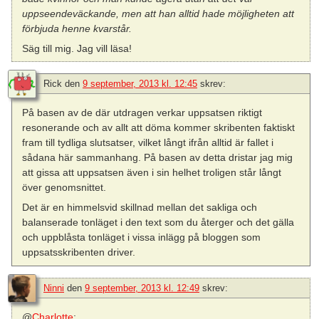
uppseendeväckande, men att han alltid hade möjligheten att
förbjuda henne kvarstår.
Säg till mig. Jag vill läsa!
Rick
den
9 september, 2013 kl. 12:45
skrev:
På basen av de där utdragen verkar uppsatsen riktigt
resonerande och av allt att döma kommer skribenten faktiskt
fram till tydliga slutsatser, vilket långt ifrån alltid är fallet i
sådana här sammanhang. På basen av detta dristar jag mig
att gissa att uppsatsen även i sin helhet troligen står långt
över genomsnittet.
Det är en himmelsvid skillnad mellan det sakliga och
balanserade tonläget i den text som du återger och det gälla
och uppblåsta tonläget i vissa inlägg på bloggen som
uppsatsskribenten driver.
Ninni
den
9 september, 2013 kl. 12:49
skrev:
@
Charlotte
: