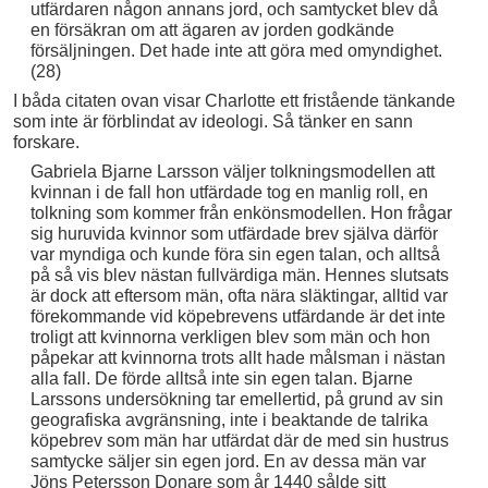
utfärdaren någon annans jord, och samtycket blev då
en försäkran om att ägaren av jorden godkände
försäljningen. Det hade inte att göra med omyndighet.
(28)
I båda citaten ovan visar Charlotte ett fristående tänkande
som inte är förblindat av ideologi. Så tänker en sann
forskare.
Gabriela Bjarne Larsson väljer tolkningsmodellen att
kvinnan i de fall hon utfärdade tog en manlig roll, en
tolkning som kommer från enkönsmodellen. Hon frågar
sig huruvida kvinnor som utfärdade brev själva därför
var myndiga och kunde föra sin egen talan, och alltså
på så vis blev nästan fullvärdiga män. Hennes slutsats
är dock att eftersom män, ofta nära släktingar, alltid var
förekommande vid köpebrevens utfärdande är det inte
troligt att kvinnorna verkligen blev som män och hon
påpekar att kvinnorna trots allt hade målsman i nästan
alla fall. De förde alltså inte sin egen talan. Bjarne
Larssons undersökning tar emellertid, på grund av sin
geografiska avgränsning, inte i beaktande de talrika
köpebrev som män har utfärdat där de med sin hustrus
samtycke säljer sin egen jord. En av dessa män var
Jöns Petersson Donare som år 1440 sålde sitt