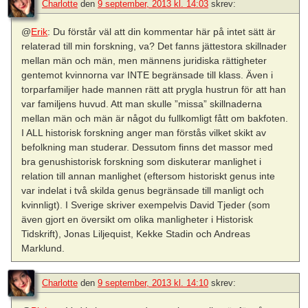
Charlotte
den
9 september, 2013 kl. 14:03
skrev:
@
Erik
: Du förstår väl att din kommentar här på intet sätt är
relaterad till min forskning, va? Det fanns jättestora skillnader
mellan män och män, men männens juridiska rättigheter
gentemot kvinnorna var INTE begränsade till klass. Även i
torparfamiljer hade mannen rätt att prygla hustrun för att han
var familjens huvud. Att man skulle ”missa” skillnaderna
mellan män och män är något du fullkomligt fått om bakfoten.
I ALL historisk forskning anger man förstås vilket skikt av
befolkning man studerar. Dessutom finns det massor med
bra genushistorisk forskning som diskuterar manlighet i
relation till annan manlighet (eftersom historiskt genus inte
var indelat i två skilda genus begränsade till manligt och
kvinnligt). I Sverige skriver exempelvis David Tjeder (som
även gjort en översikt om olika manligheter i Historisk
Tidskrift), Jonas Liljequist, Kekke Stadin och Andreas
Marklund.
Charlotte
den
9 september, 2013 kl. 14:10
skrev: