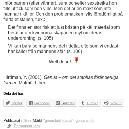
inför barnen (eller vänner), sura och/eller sexstrejka hon
tillslut fick som hon ville. Men det är en makt som inte
hamnar i källor. Och den problematiken lyfts föredömligt på
flertalet ställen, t.ex.:
Det finns en stor risk att just bristen på källmaterial som
berättar om kvinnorna skapar en myt om deras
underordning. (s. 105)
Vi kan bara se männens del i detta, eftersom vi endast
har källor från männens sfär. (s. 106)
Well done!
—
Hirdman, Y. (2001).
Genus – om det stabilas föränderliga
former
. Malmö: Liber.
Dela det här:
Twitter
Facebook
LinkedIn
Tumblr
Skriv ut
Publicerat i
Ninni
Märkt
"genusbiblioteket"
,
genusbilder
Permanent länk