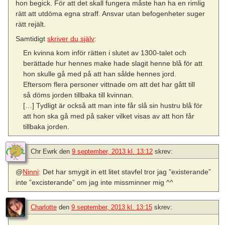
hon begick. För att det skall fungera måste han ha en rimlig
rätt att utdöma egna straff. Ansvar utan befogenheter suger
rätt rejält.
Samtidigt
skriver du själv
:
En kvinna kom inför rätten i slutet av 1300-talet och
berättade hur hennes make hade slagit henne blå för att
hon skulle gå med på att han sålde hennes jord.
Eftersom flera personer vittnade om att det har gått till
så döms jorden tillbaka till kvinnan.
[…] Tydligt är också att man inte får slå sin hustru blå för
att hon ska gå med på saker vilket visas av att hon får
tillbaka jorden.
Chr Ewrk
den
9 september, 2013 kl. 13:12
skrev:
@
Ninni
: Det har smygit in ett litet stavfel tror jag ”existerande”
inte ”excisterande” om jag inte missminner mig ^^
Charlotte
den
9 september, 2013 kl. 13:15
skrev: