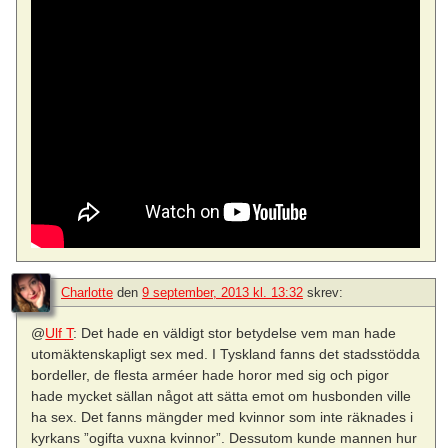
Charlotte
den
9 september, 2013 kl. 13:32
skrev:
@
Ulf T
: Det hade en väldigt stor betydelse vem man hade
utomäktenskapligt sex med. I Tyskland fanns det stadsstödda
bordeller, de flesta arméer hade horor med sig och pigor
hade mycket sällan något att sätta emot om husbonden ville
ha sex. Det fanns mängder med kvinnor som inte räknades i
kyrkans ”ogifta vuxna kvinnor”. Dessutom kunde mannen hur