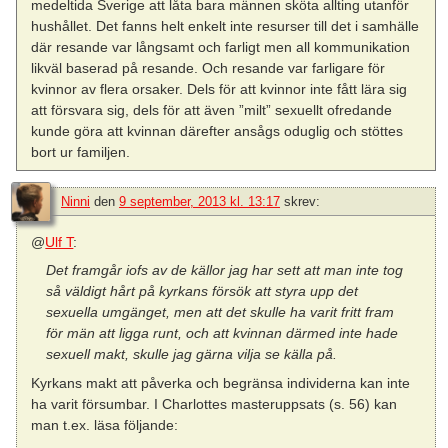
medeltida Sverige att låta bara männen sköta allting utanför
hushållet. Det fanns helt enkelt inte resurser till det i samhälle
där resande var långsamt och farligt men all kommunikation
likväl baserad på resande. Och resande var farligare för
kvinnor av flera orsaker. Dels för att kvinnor inte fått lära sig
att försvara sig, dels för att även ”milt” sexuellt ofredande
kunde göra att kvinnan därefter ansågs oduglig och stöttes
bort ur familjen.
Ninni
den
9 september, 2013 kl. 13:17
skrev:
@
Ulf T
:
Det framgår iofs av de källor jag har sett att man inte tog
så väldigt hårt på kyrkans försök att styra upp det
sexuella umgänget, men att det skulle ha varit fritt fram
för män att ligga runt, och att kvinnan därmed inte hade
sexuell makt, skulle jag gärna vilja se källa på.
Kyrkans makt att påverka och begränsa individerna kan inte
ha varit försumbar. I Charlottes masteruppsats (s. 56) kan
man t.ex. läsa följande: