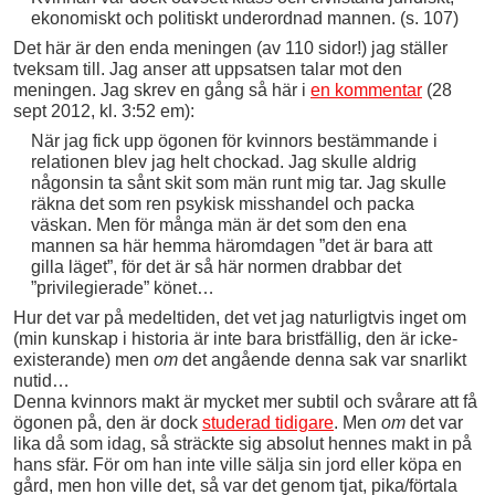
ekonomiskt och politiskt underordnad mannen. (s. 107)
Det här är den enda meningen (av 110 sidor!) jag ställer
tveksam till. Jag anser att uppsatsen talar mot den
meningen. Jag skrev en gång så här i
en kommentar
(28
sept 2012, kl. 3:52 em):
När jag fick upp ögonen för kvinnors bestämmande i
relationen blev jag helt chockad. Jag skulle aldrig
någonsin ta sånt skit som män runt mig tar. Jag skulle
räkna det som ren psykisk misshandel och packa
väskan. Men för många män är det som den ena
mannen sa här hemma häromdagen ”det är bara att
gilla läget”, för det är så här normen drabbar det
”privilegierade” könet…
Hur det var på medeltiden, det vet jag naturligtvis inget om
(min kunskap i historia är inte bara bristfällig, den är icke-
existerande) men
om
det angående denna sak var snarlikt
nutid…
Denna kvinnors makt är mycket mer subtil och svårare att få
ögonen på, den är dock
studerad tidigare
. Men
om
det var
lika då som idag, så sträckte sig absolut hennes makt in på
hans sfär. För om han inte ville sälja sin jord eller köpa en
gård, men hon ville det, så var det genom tjat, pika/förtala