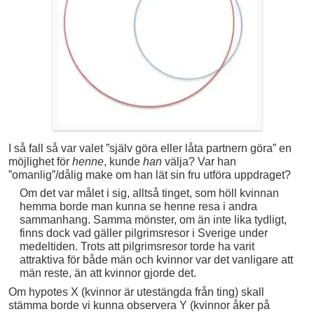
I så fall så var valet ”själv göra eller låta partnern göra” en
möjlighet för
henne
, kunde
han
välja? Var han
”omanlig”/dålig make om han lät sin fru utföra uppdraget?
Om det var målet i sig, alltså tinget, som höll kvinnan
hemma borde man kunna se henne resa i andra
sammanhang. Samma mönster, om än inte lika tydligt,
finns dock vad gäller pilgrimsresor i Sverige under
medeltiden. Trots att pilgrimsresor torde ha varit
attraktiva för både män och kvinnor var det vanligare att
män reste, än att kvinnor gjorde det.
Om hypotes X (kvinnor är utestängda från ting) skall
stämma borde vi kunna observera Y (kvinnor åker på