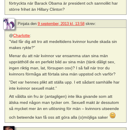
förtryckta när Barack Obama är president och sannolikt har
större frihet än Hillary Clinton?
Pinjata
den
9 september, 2013 kl. 13:58
skrev:
@
Charlotte
:
”Vad får dig att tro att medeltidens kvinnor kunde skada sin
makes rykte?”
Menar du att när kvinnor var ensamma utan sina män
upprätthöll de en perfekt bild av sina män (tänk dåligt sex,
ingen riktig man, lat, försupen osv)? I så fall när tror du
kvinnors förmåga att förtala sina män uppstod och varför?
”Det var hennes plikt att ställa upp. I ett sådant samhälle har
inte kvinnor sexuell makt.”
Att våldta sin fru är (antagligen) inte lika givande som att
älska med någon man tycker om. Sexuell makt är dessutom
så mycket mer än en utlösning för män – kvinnors utseende
och beteende kan få oss att göra alla (o)möjliga saker