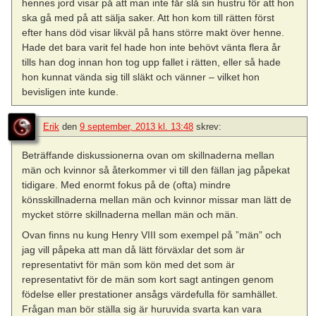
hennes jord visar på att man inte får slå sin hustru för att hon
ska gå med på att sälja saker. Att hon kom till rätten först
efter hans död visar likväl på hans större makt över henne.
Hade det bara varit fel hade hon inte behövt vänta flera år
tills han dog innan hon tog upp fallet i rätten, eller så hade
hon kunnat vända sig till släkt och vänner – vilket hon
bevisligen inte kunde.
Erik
den
9 september, 2013 kl. 13:48
skrev:
Beträffande diskussionerna ovan om skillnaderna mellan
män och kvinnor så återkommer vi till den fällan jag påpekat
tidigare. Med enormt fokus på de (ofta) mindre
könsskillnaderna mellan män och kvinnor missar man lätt de
mycket större skillnaderna mellan män och män.
Ovan finns nu kung Henry VIII som exempel på ”män” och
jag vill påpeka att man då lätt förväxlar det som är
representativt för män som kön med det som är
representativt för de män som kort sagt antingen genom
födelse eller prestationer ansågs värdefulla för samhället.
Frågan man bör ställa sig är huruvida svarta kan vara