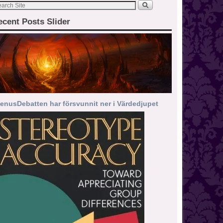
ecent Posts Slider
enusDebatten har försvunnit ner i Värdedjupet