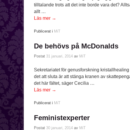
tilltalande trots att det inte borde vara det? Al
allt …
Läs mer
→
Publicerat i
MiT
De behövs på McDonalds
Postat
31 januari, 2014
av
MiT
Sekretariatet för genusforskning kristallhealing sp
det att sluta är att stänga kranen av skattepeng
det här fältet, säger Cecilia …
Läs mer
→
Publicerat i
MiT
Feministexperter
Postat
30 januari, 2014
av
MiT