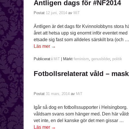
Äntligen dags för #NF2014
Postat
12 juni, 2014
av
MiT
Äntligen är det dags för Kvinnolobbyns stora h
året att hetsa upp sig enormt inför eventet med
etsade sig fast som alldeles särskilt bra (och 
Läs mer
→
Publicerat i
MiT
|
Märkt
feminism
,
genusbilder
,
politik
Fotbollsrelaterat våld – mas
Postat
31 mars, 2014
av
MiT
Igår så dog en fotbollssupporter i Helsingborg.
våldsam svans som hänger med. Den här vålds
vet inte, en del kanske gör det men gissar …
Läs mer
→