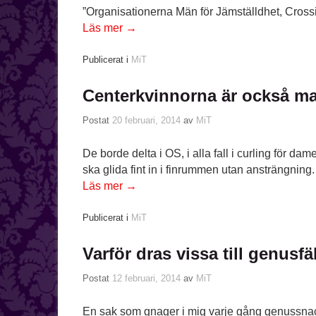
”Organisationerna Män för Jämställdhet, Cros
Läs mer
→
Publicerat i
MiT
Centerkvinnorna är också ma
Postat
20 februari, 2014
av
MiT
De borde delta i OS, i alla fall i curling för da
ska glida fint in i finrummen utan ansträngning.
Läs mer
→
Publicerat i
MiT
Varför dras vissa till genusfä
Postat
12 februari, 2014
av
MiT
En sak som gnager i mig varje gång genussnack