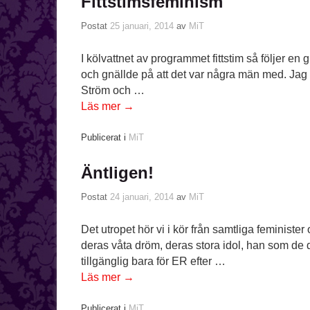
Fittstimsfeminism
Postat
25 januari, 2014
av
MiT
I kölvattnet av programmet fittstim så följer e
och gnällde på att det var några män med. Jag s
Ström och …
Läs mer
→
Publicerat i
MiT
Äntligen!
Postat
24 januari, 2014
av
MiT
Det utropet hör vi i kör från samtliga feminist
deras våta dröm, deras stora idol, han som de d
tillgänglig bara för ER efter …
Läs mer
→
Publicerat i
MiT