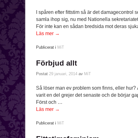
I spåren efter fittstim så är det damagecontrol 
samla ihop sig, nu med Nationella sekretariat
För inte kan en sådan bredsida mot deras sjuk
Läs mer
→
Publicerat i
MiT
Förbjud allt
Postat
29 januari, 2014
av
MiT
Så löser man ev problem som finns, eller hur? Å
varit en del grejer det senaste och de börjar 
Först och …
Läs mer
→
Publicerat i
MiT