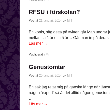
RFSU i förskolan?
Postat
21 januari, 2014
av
MiT
En kortis, såg detta på twitter igår Man undrar 
mellan ca 1 år och 5 år… Går man in på dera
Läs mer
→
Publicerat i
MiT
Genustomtar
Postat
20 januari, 2014
av
MiT
En sak jag retat mig på ganska länge när jämstäl
någon ”expert” så är det alltid någon genustomt
…
Läs mer
→