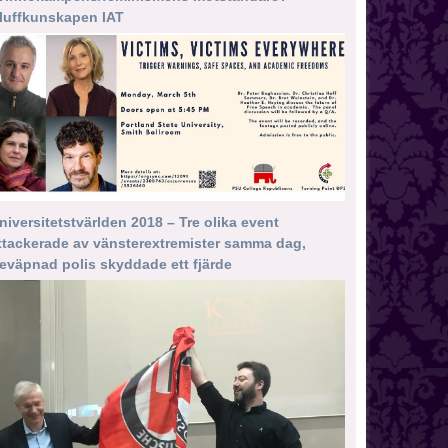
luffkunskapen IAT
niversitetstvärlden 2018 – Tre olika event
ttackerade av vänsterextremister samma dag,
eväpnad polis skyddade ett fjärde