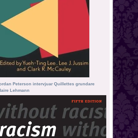
ordan Peterson intervjuar Quillettes grundare
laire Lehmann