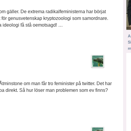
som gäller. De extrema radikalfeministerna har börjat
et för genusvetenskap kryptozoologi som samordnare.
a ideologi få stå oemotsagd! …
A
S
m
tminstone om man får tro feminister på twitter. Det har
gapa direkt. Så hur löser man problemen som ev finns?