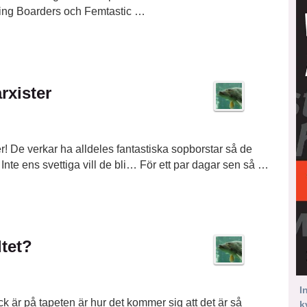
sing Boarders och Femtastic …
rxister
mer! De verkar ha alldeles fantastiska sopborstar så de
 Inte ens svettiga vill de bli… För ett par dagar sen så …
ltet?
I
 är på tapeten är hur det kommer sig att det är så
k