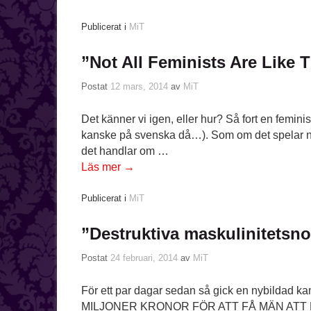
Publicerat i
MiT
”Not All Feminists Are Like 
Postat
12 mars, 2014
av
MiT
Det känner vi igen, eller hur? Så fort en femini
kanske på svenska då…). Som om det spelar någ
det handlar om …
Läs mer
→
Publicerat i
MiT
”Destruktiva maskulinitetsn
Postat
24 februari, 2014
av
MiT
För ett par dagar sedan så gick en nybildad k
MILJONER KRONOR FÖR ATT FÅ MÄN ATT FATTA