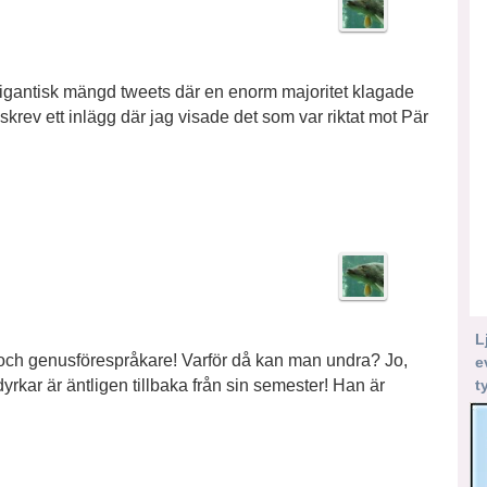
n gigantisk mängd tweets där en enorm majoritet klagade
krev ett inlägg där jag visade det som var riktat mot Pär
L
er och genusförespråkare! Varför då kan man undra? Jo,
e
t
yrkar är äntligen tillbaka från sin semester! Han är