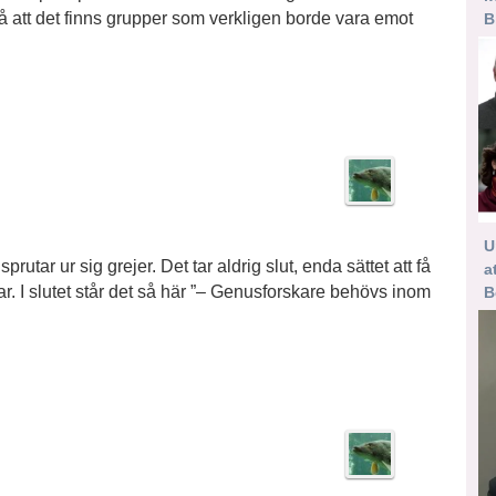
ltså att det finns grupper som verkligen borde vara emot
B
U
rutar ur sig grejer. Det tar aldrig slut, enda sättet att få
a
ar. I slutet står det så här ”– Genusforskare behövs inom
B