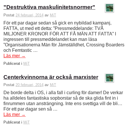
”Destruktiva maskulinitetsnormer”
Postat
24 februari, 2014
av
MiT
För ett par dagar sedan så gick en nybildad kampanj,
FATTA, ut med ett detta: ”Pressmeddelande: TVÅ
MILJONER KRONOR FÖR ATT FÅ MÄN ATT FATTA” I
ingressen till pressmeddelandet kan man läsa
”Organisationerna Män för Jämställdhet, Crossing Boarders
och Femtastic …
Läs mer
→
Publicerat i
MiT
Centerkvinnorna är också marxister
Postat
20 februari, 2014
av
MiT
De borde delta i OS, i alla fall i curling för damer! De verkar
ha alldeles fantastiska sopborstar så de ska glida fint in i
finrummen utan ansträngning. Inte ens svettiga vill de bli…
För ett par dagar sen så …
Läs mer
→
Publicerat i
MiT