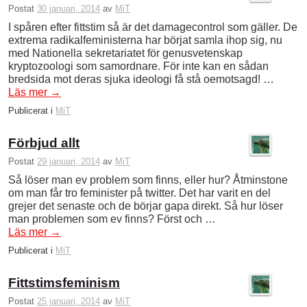
Postat
30 januari, 2014
av
MiT
I spåren efter fittstim så är det damagecontrol som gäller. De
extrema radikalfeministerna har börjat samla ihop sig, nu
med Nationella sekretariatet för genusvetenskap
kryptozoologi som samordnare. För inte kan en sådan
bredsida mot deras sjuka ideologi få stå oemotsagd! …
Läs mer
→
Publicerat i
MiT
Förbjud allt
Postat
29 januari, 2014
av
MiT
Så löser man ev problem som finns, eller hur? Åtminstone
om man får tro feminister på twitter. Det har varit en del
grejer det senaste och de börjar gapa direkt. Så hur löser
man problemen som ev finns? Först och …
Läs mer
→
Publicerat i
MiT
Fittstimsfeminism
Postat
25 januari, 2014
av
MiT