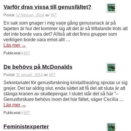
Varför dras vissa till genusfältet?
Postat
12 februari, 2014
av
MiT
En sak som gnager i mig varje gång genussnack är på
tapeten är hur det kommer sig att det är så tilltalande trots att
det inte borde vara det? Alltså att det finns grupper som
verkligen borde vara emot allt …
Läs mer
→
Publicerat i
MiT
De behövs på McDonalds
Postat
31 januari, 2014
av
MiT
Sekretariatet för genusforskning kristallhealing sprutar ur sig
grejer. Det tar aldrig slut, enda sättet att få det att sluta är att
stänga kranen av skattepengar. I slutet står det så här ”–
Genusforskare behövs inom det här fältet, säger Cecilia …
Läs mer
→
Publicerat i
MiT
Feministexperter