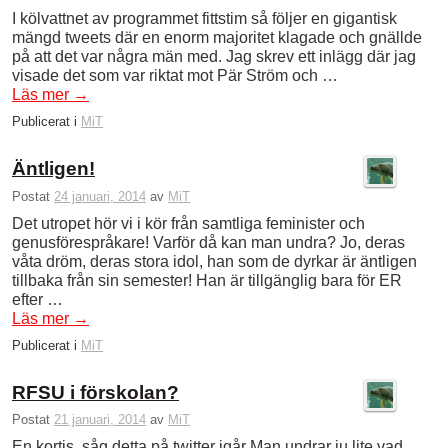
I kölvattnet av programmet fittstim så följer en gigantisk
mängd tweets där en enorm majoritet klagade och gnällde
på att det var några män med. Jag skrev ett inlägg där jag
visade det som var riktat mot Pär Ström och …
Läs mer
→
Publicerat i
MiT
Äntligen!
Postat
24 januari, 2014
av
MiT
Det utropet hör vi i kör från samtliga feminister och
genusförespråkare! Varför då kan man undra? Jo, deras
våta dröm, deras stora idol, han som de dyrkar är äntligen
tillbaka från sin semester! Han är tillgänglig bara för ER
efter …
Läs mer
→
Publicerat i
MiT
RFSU i förskolan?
Postat
21 januari, 2014
av
MiT
En kortis, såg detta på twitter igår Man undrar ju lite vad