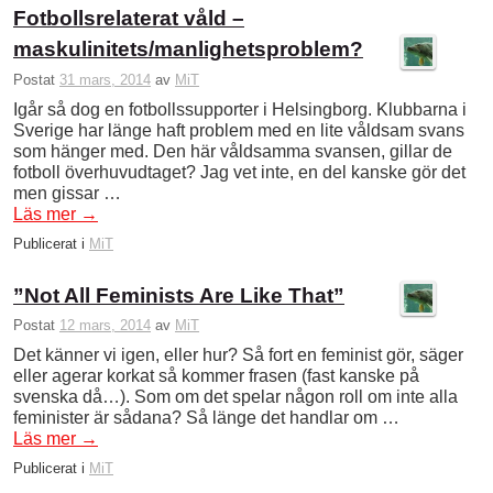
Fotbollsrelaterat våld –
maskulinitets/manlighetsproblem?
Postat
31 mars, 2014
av
MiT
Igår så dog en fotbollssupporter i Helsingborg. Klubbarna i
Sverige har länge haft problem med en lite våldsam svans
som hänger med. Den här våldsamma svansen, gillar de
fotboll överhuvudtaget? Jag vet inte, en del kanske gör det
men gissar …
Läs mer
→
Publicerat i
MiT
”Not All Feminists Are Like That”
Postat
12 mars, 2014
av
MiT
Det känner vi igen, eller hur? Så fort en feminist gör, säger
eller agerar korkat så kommer frasen (fast kanske på
svenska då…). Som om det spelar någon roll om inte alla
feminister är sådana? Så länge det handlar om …
Läs mer
→
Publicerat i
MiT