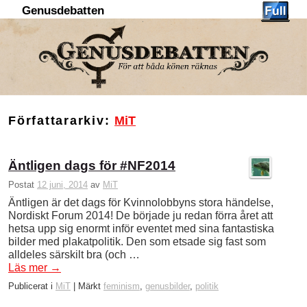
Genusdebatten
Hoppa till huvudinnehåll
Hoppa till sekundärt innehåll
Författararkiv:
MiT
Äntligen dags för #NF2014
Postat
12 juni, 2014
av
MiT
Äntligen är det dags för Kvinnolobbyns stora händelse,
Nordiskt Forum 2014! De började ju redan förra året att
hetsa upp sig enormt inför eventet med sina fantastiska
bilder med plakatpolitik. Den som etsade sig fast som
alldeles särskilt bra (och …
Läs mer
→
Publicerat i
MiT
|
Märkt
feminism
,
genusbilder
,
politik