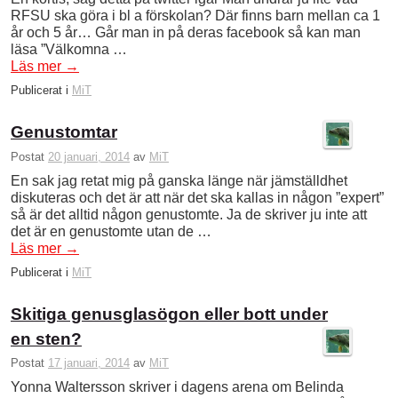
RFSU ska göra i bl a förskolan? Där finns barn mellan ca 1
år och 5 år… Går man in på deras facebook så kan man
läsa ”Välkomna …
Läs mer
→
Publicerat i
MiT
Genustomtar
Postat
20 januari, 2014
av
MiT
En sak jag retat mig på ganska länge när jämställdhet
diskuteras och det är att när det ska kallas in någon ”expert”
så är det alltid någon genustomte. Ja de skriver ju inte att
det är en genustomte utan de …
Läs mer
→
Publicerat i
MiT
Skitiga genusglasögon eller bott under
en sten?
Postat
17 januari, 2014
av
MiT
Yonna Waltersson skriver i dagens arena om Belinda