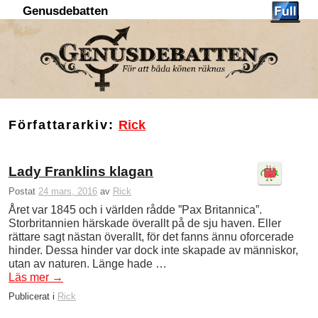
Genusdebatten
Hoppa till huvudinnehåll
Hoppa till sekundärt innehåll
Författararkiv:
Rick
Lady Franklins klagan
Postat
24 mars, 2016
av
Rick
Året var 1845 och i världen rådde ”Pax Britannica”.
Storbritannien härskade överallt på de sju haven. Eller
rättare sagt nästan överallt, för det fanns ännu oforcerade
hinder. Dessa hinder var dock inte skapade av människor,
utan av naturen. Länge hade …
Läs mer
→
Publicerat i
Rick