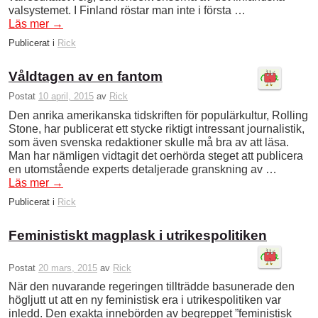
valsystemet. I Finland röstar man inte i första …
Läs mer
→
Publicerat i
Rick
Våldtagen av en fantom
Postat
10 april, 2015
av
Rick
Den anrika amerikanska tidskriften för populärkultur, Rolling
Stone, har publicerat ett stycke riktigt intressant journalistik,
som även svenska redaktioner skulle må bra av att läsa.
Man har nämligen vidtagit det oerhörda steget att publicera
en utomstående experts detaljerade granskning av …
Läs mer
→
Publicerat i
Rick
Feministiskt magplask i utrikespolitiken
Postat
20 mars, 2015
av
Rick
När den nuvarande regeringen tillträdde basunerade den
högljutt ut att en ny feministisk era i utrikespolitiken var
inledd. Den exakta innebörden av begreppet ”feministisk