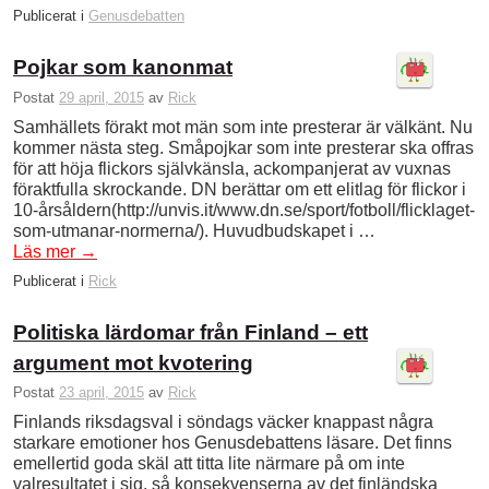
Publicerat i
Genusdebatten
Pojkar som kanonmat
Postat
29 april, 2015
av
Rick
Samhällets förakt mot män som inte presterar är välkänt. Nu
kommer nästa steg. Småpojkar som inte presterar ska offras
för att höja flickors självkänsla, ackompanjerat av vuxnas
föraktfulla skrockande. DN berättar om ett elitlag för flickor i
10-årsåldern(http://unvis.it/www.dn.se/sport/fotboll/flicklaget-
som-utmanar-normerna/). Huvudbudskapet i …
Läs mer
→
Publicerat i
Rick
Politiska lärdomar från Finland – ett
argument mot kvotering
Postat
23 april, 2015
av
Rick
Finlands riksdagsval i söndags väcker knappast några
starkare emotioner hos Genusdebattens läsare. Det finns
emellertid goda skäl att titta lite närmare på om inte
valresultatet i sig, så konsekvenserna av det finländska