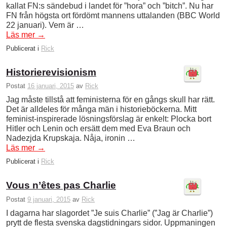
kallat FN:s sändebud i landet för ”hora” och ”bitch”. Nu har
FN från högsta ort fördömt mannens uttalanden (BBC World
22 januari). Vem är …
Läs mer
→
Publicerat i
Rick
Historierevisionism
Postat
16 januari, 2015
av
Rick
Jag måste tillstå att feministerna för en gångs skull har rätt.
Det är alldeles för många män i historieböckerna. Mitt
feminist-inspirerade lösningsförslag är enkelt: Plocka bort
Hitler och Lenin och ersätt dem med Eva Braun och
Nadezjda Krupskaja. Nåja, ironin …
Läs mer
→
Publicerat i
Rick
Vous n’êtes pas Charlie
Postat
9 januari, 2015
av
Rick
I dagarna har slagordet ”Je suis Charlie” (”Jag är Charlie”)
prytt de flesta svenska dagstidningars sidor. Uppmaningen