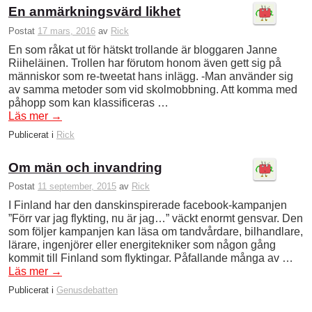
En anmärkningsvärd likhet
Postat
17 mars, 2016
av
Rick
En som råkat ut för hätskt trollande är bloggaren Janne
Riiheläinen. Trollen har förutom honom även gett sig på
människor som re-tweetat hans inlägg. -Man använder sig
av samma metoder som vid skolmobbning. Att komma med
påhopp som kan klassificeras …
Läs mer
→
Publicerat i
Rick
Om män och invandring
Postat
11 september, 2015
av
Rick
I Finland har den danskinspirerade facebook-kampanjen
”Förr var jag flykting, nu är jag…” väckt enormt gensvar. Den
som följer kampanjen kan läsa om tandvårdare, bilhandlare,
lärare, ingenjörer eller energitekniker som någon gång
kommit till Finland som flyktingar. Påfallande många av …
Läs mer
→
Publicerat i
Genusdebatten