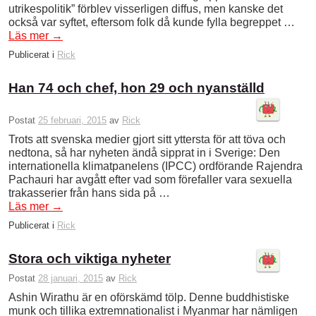
utrikespolitik” förblev visserligen diffus, men kanske det
också var syftet, eftersom folk då kunde fylla begreppet …
Läs mer
→
Publicerat i
Rick
Han 74 och chef, hon 29 och nyanställd
Postat
25 februari, 2015
av
Rick
Trots att svenska medier gjort sitt yttersta för att töva och
nedtona, så har nyheten ändå sipprat in i Sverige: Den
internationella klimatpanelens (IPCC) ordförande Rajendra
Pachauri har avgått efter vad som förefaller vara sexuella
trakasserier från hans sida på …
Läs mer
→
Publicerat i
Rick
Stora och viktiga nyheter
Postat
28 januari, 2015
av
Rick
Ashin Wirathu är en oförskämd tölp. Denne buddhistiske
munk och tillika extremnationalist i Myanmar har nämligen