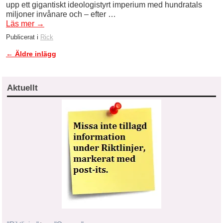
upp ett gigantiskt ideologistyrt imperium med hundratals
miljoner invånare och – efter …
Läs mer
→
Publicerat i
Rick
←
Äldre inlägg
Inläggsnavigering
Aktuellt