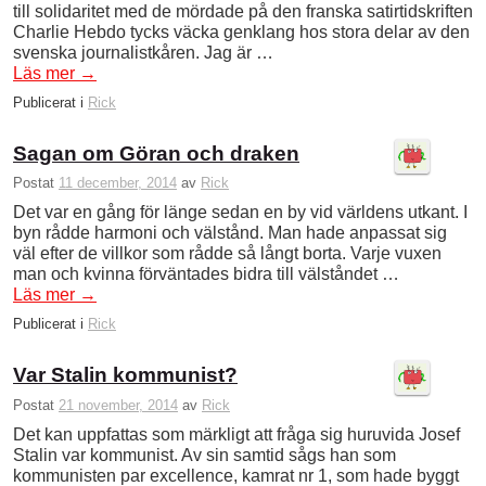
till solidaritet med de mördade på den franska satirtidskriften
Charlie Hebdo tycks väcka genklang hos stora delar av den
svenska journalistkåren. Jag är …
Läs mer
→
Publicerat i
Rick
Sagan om Göran och draken
Postat
11 december, 2014
av
Rick
Det var en gång för länge sedan en by vid världens utkant. I
byn rådde harmoni och välstånd. Man hade anpassat sig
väl efter de villkor som rådde så långt borta. Varje vuxen
man och kvinna förväntades bidra till välståndet …
Läs mer
→
Publicerat i
Rick
Var Stalin kommunist?
Postat
21 november, 2014
av
Rick
Det kan uppfattas som märkligt att fråga sig huruvida Josef
Stalin var kommunist. Av sin samtid sågs han som
kommunisten par excellence, kamrat nr 1, som hade byggt