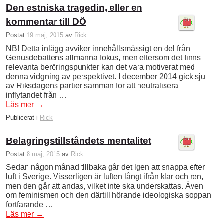
Den estniska tragedin, eller en
kommentar till DÖ
Postat
19 maj, 2015
av
Rick
NB! Detta inlägg avviker innehållsmässigt en del från
Genusdebattens allmänna fokus, men eftersom det finns
relevanta beröringspunkter kan det vara motiverat med
denna vidgning av perspektivet. I december 2014 gick sju
av Riksdagens partier samman för att neutralisera
inflytandet från …
Läs mer
→
Publicerat i
Rick
Belägringstillståndets mentalitet
Postat
8 maj, 2015
av
Rick
Sedan någon månad tillbaka går det igen att snappa efter
luft i Sverige. Visserligen är luften långt ifrån klar och ren,
men den går att andas, vilket inte ska underskattas. Även
om feminismen och den därtill hörande ideologiska soppan
fortfarande …
Läs mer
→