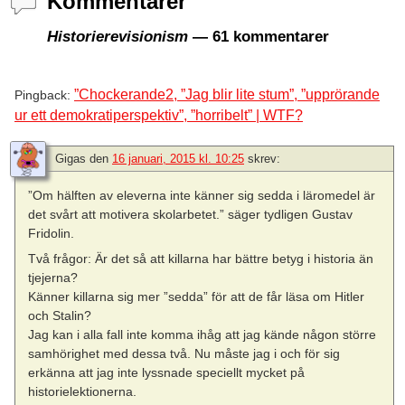
Kommentarer
Historierevisionism
— 61 kommentarer
”Chockerande2, ”Jag blir lite stum”, ”upprörande
Pingback:
ur ett demokratiperspektiv”, ”horribelt” | WTF?
Gigas
den
16 januari, 2015 kl. 10:25
skrev:
”Om hälften av eleverna inte känner sig sedda i läromedel är
det svårt att motivera skolarbetet.” säger tydligen Gustav
Fridolin.
Två frågor: Är det så att killarna har bättre betyg i historia än
tjejerna?
Känner killarna sig mer ”sedda” för att de får läsa om Hitler
och Stalin?
Jag kan i alla fall inte komma ihåg att jag kände någon större
samhörighet med dessa två. Nu måste jag i och för sig
erkänna att jag inte lyssnade speciellt mycket på
historielektionerna.