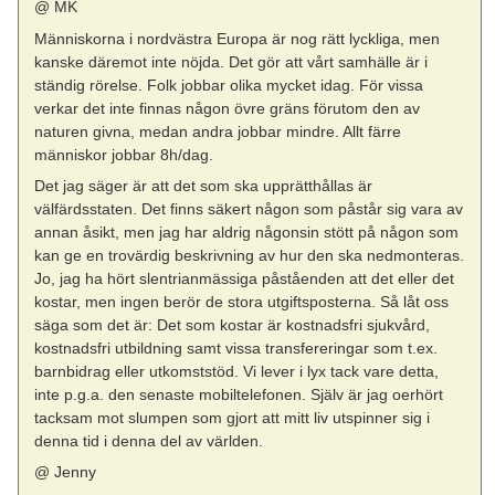
@ MK
Människorna i nordvästra Europa är nog rätt lyckliga, men
kanske däremot inte nöjda. Det gör att vårt samhälle är i
ständig rörelse. Folk jobbar olika mycket idag. För vissa
verkar det inte finnas någon övre gräns förutom den av
naturen givna, medan andra jobbar mindre. Allt färre
människor jobbar 8h/dag.
Det jag säger är att det som ska upprätthållas är
välfärdsstaten. Det finns säkert någon som påstår sig vara av
annan åsikt, men jag har aldrig någonsin stött på någon som
kan ge en trovärdig beskrivning av hur den ska nedmonteras.
Jo, jag ha hört slentrianmässiga påståenden att det eller det
kostar, men ingen berör de stora utgiftsposterna. Så låt oss
säga som det är: Det som kostar är kostnadsfri sjukvård,
kostnadsfri utbildning samt vissa transfereringar som t.ex.
barnbidrag eller utkomststöd. Vi lever i lyx tack vare detta,
inte p.g.a. den senaste mobiltelefonen. Själv är jag oerhört
tacksam mot slumpen som gjort att mitt liv utspinner sig i
denna tid i denna del av världen.
@ Jenny