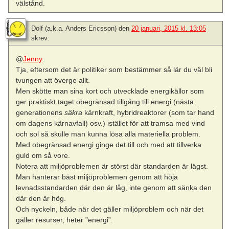
välstånd.
Dolf (a.k.a. Anders Ericsson)
den
20 januari, 2015 kl. 13:05
skrev:
@
Jenny
:
Tja, eftersom det är politiker som bestämmer så lär du väl bli
tvungen att överge allt.
Men skötte man sina kort och utvecklade energikällor som
ger praktiskt taget obegränsad tillgång till energi (nästa
generationens
säkra
kärnkraft, hybridreaktorer (som tar hand
om dagens kärnavfall) osv.) istället för att tramsa med vind
och sol så skulle man kunna lösa alla materiella problem.
Med obegränsad energi ginge det till och med att tillverka
guld om så vore.
Notera att miljöproblemen är störst där standarden är lägst.
Man hanterar bäst miljöproblemen genom att höja
levnadsstandarden där den är låg, inte genom att sänka den
där den är hög.
Och nyckeln, både när det gäller miljöproblem och när det
gäller resurser, heter ”energi”.