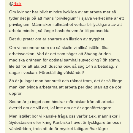
@
Rick
:
Om kvinnor har blivit mindre lyckliga av att arbeta mer så
tyder det ju på att mäns ”privilegium” i själva verket inte är ett
privilegium. Människor i allmänhet verkar bli lyckligare av att
arbeta mindre, så länge basbehoven är tillgodosedda.
Det du pratar om är snarare en illusion av trygghet.
Om vi resonerar som du så skulle vi alltså istället öka
arbetsveckan. Vad är det som säger att 8h/dag är den
magiska gränsen för optimal samhällsutveckling? 8h sömn,
lite tid för att äta och duscha osv, så säg 14h arbetsdag. 7
dagar i veckan. Föreställ dig välståndet!
8h är ju inget man har suttit och räknat fram, det är så länge
man kan tvinga arbetarna att arbeta per dag utan att de gör
uppror.
Sedan är ju inget som hindrar människor från att arbeta
övertid om de vill det, iaf inte om de är egenföretagare.
Men istället bör vi kanske fråga oss varför t.ex. människor i
Sydostasien eller kring Karibiska havet är lyckligare än oss i
västvärlden, trots att de är mycket fattigare/har lägre