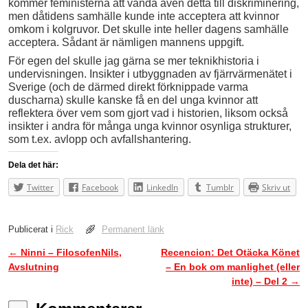
kommer feministerna att vända även detta till diskriminering,
men dåtidens samhälle kunde inte acceptera att kvinnor
omkom i kolgruvor. Det skulle inte heller dagens samhälle
acceptera. Sådant är nämligen mannens uppgift.
För egen del skulle jag gärna se mer teknikhistoria i
undervisningen. Insikter i utbyggnaden av fjärrvärmenätet i
Sverige (och de därmed direkt förknippade varma
duscharna) skulle kanske få en del unga kvinnor att
reflektera över vem som gjort vad i historien, liksom också
insikter i andra för många unga kvinnor osynliga strukturer,
som t.ex. avlopp och avfallshantering.
Dela det här:
Twitter
Facebook
LinkedIn
Tumblr
Skriv ut
Publicerat i
Rick
Permanent länk
←
Ninni – FilosofenNils,
Recencion: Det Otäcka Könet
Inläggsnavigering
Avslutning
– En bok om manlighet (eller
inte) – Del 2
→