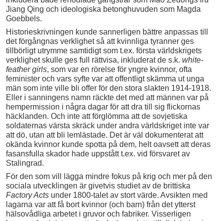
Jiang Qing och ideologiska betonghuvuden som Magda
Goebbels.
Historieskrivningen kunde sannerligen bättre anpassas till
det förgångnas verklighet så att kvinnliga tyranner ges
tillbörligt utrymme samtidigt som t.ex. första världskrigets
verklighet skulle ges full rättvisa, inkluderat de s.k.
white-
feather girls
, som var en rörelse för yngre kvinnor, ofta
feminister och vars syfte var att offentligt skämma ut unga
män som inte ville bli offer för den stora slakten 1914-1918.
Eller i sanningens namn räckte det med att männen var på
hempermission i några dagar för att dra till sig flickornas
häcklanden. Och inte att förglömma att de sovjetiska
soldaternas värsta skräck under andra världskriget inte var
att dö, utan att bli lemlästade. Det är väl dokumenterat att
okända kvinnor kunde spotta på dem, helt oavsett att deras
fasansfulla skador hade uppstått t.ex. vid försvaret av
Stalingrad.
För den som vill lägga mindre fokus på krig och mer på den
sociala utvecklingen är givetvis studiet av de brittiska
Factory Acts
under 1800-talet av stort värde. Avsikten med
lagarna var att få bort kvinnor (och barn) från det ytterst
hälsovådliga arbetet i gruvor och fabriker. Visserligen