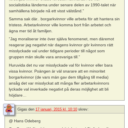
socialistiska länderna under senare delen av 1990-talet när
samhällena började nå ett visst välstånd.”
Samma sak där.. borgarkvinnor ville arbeta för att hantera sin
tristess. Arbetarkvinnor ville komma bort från arbetet och
ägna mer tid åt familjen.
”Jag moraliserar inte över själva fenomenet, men däremot
reagerar jag negativt när dagens kvinnor gör kvinnors rätt
misslyckade val under tidigare perioder till något som
gruppen män skulle vara ansvariga till.”
Huruvida det nu var misslyckade val för kvinnor eller bara
vissa kvinnor. Poängen är väl snarare att en minoritet
borgarkvinnor (de vars män gav dem tillgång till media)
ansåg det var misslyckat att många fler arbetarkvinnors
lyckade val inverkade negativt på deras möjlighet att bli
höjdare…
Gigas
den
17 januari, 2015 kl. 10:10
skrev:
@ Hans Odeberg