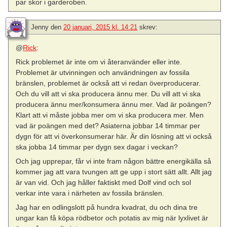
par skor i garderoben.
Jenny
den
20 januari, 2015 kl. 14:21
skrev:
@
Rick
:
Rick problemet är inte om vi återanvänder eller inte.
Problemet är utvinningen och användningen av fossila
bränslen, problemet är också att vi redan överproducerar.
Och du vill att vi ska producera ännu mer. Du vill att vi ska
producera ännu mer/konsumera ännu mer. Vad är poängen?
Klart att vi måste jobba mer om vi ska producera mer. Men
vad är poängen med det? Asiaterna jobbar 14 timmar per
dygn för att vi överkonsumerar här. Är din lösning att vi också
ska jobba 14 timmar per dygn sex dagar i veckan?
Och jag upprepar, får vi inte fram någon bättre energikälla så
kommer jag att vara tvungen att ge upp i stort sätt allt. Allt jag
är van vid. Och jag håller faktiskt med Dolf vind och sol
verkar inte vara i närheten av fossila bränslen.
Jag har en odlingslott på hundra kvadrat, du och dina tre
ungar kan få köpa rödbetor och potatis av mig när lyxlivet är