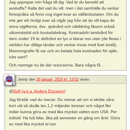
Jag upprepar min fråga till dig: Vad är du beredd att
avskaffa? Kalla det vad du vill, men i det samhälle du verkar
förespråka så finns nog inget kvar av välfärdsstaten. Om du
inte ger ett rimligt svar så utgår jag från att du vill kapa de
stora utgifterna, dvs. sjukvård och utbildning liksom också
utkomststöd och bostadsbidrag. Kostnadsfri tandvård för
dem under 19 är definitivt en lyx vi klarar oss utan (de flesta i
världen har dåliga tänder och verkar trivas med livet ändå).
Mammografin få var och en betala hela kostnaden för själv,
icke sant?
Och namnge nu de där resurserna. Bara några få….
Jenny
den
20 januari, 2015 kl. 13:52
skrev:
@
Dolf (a.k.a. Anders Ericsson)
:
Jag förstår vad du menar. Du menar att om vi skötte våra
kort väl så skulle tex.1,2 miljarder kineser och något fler
indier kunna göra av med lika mycket vatten som USA. Per
individ. Ha två bilar, åka på semester en gång om året. Göra
av med lika mycket el osv.