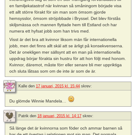
en familjekatastrof när kvinnan så småningom började visa
ett allt större förakt för sin man som ömsom gjorde
hemsysslor, ömsom ströjobbade i Bryssel. Det blev förstås
skiljsmässa och mannen flyttade hem till Estland och har
numera ett hyfsat jobb som han trivs med.
Visst är det bra att kvinnor liksom män får internationella
jobb, men det finns allt skäl att se ärligt på konsekvenserna.
Det är onekligen mer sällsynt att en man på internationella
uppdrag börjar förakta sin hustru för att hon följt med honom.
Kvinnor, däremot, måste förr eller senare bli mer uppriktiga
och sluta låtsas som om de inte är som de är.
Kalle
den
17 januari, 2015 kl. 15:44
skrev:
Du glömde Winnie Mandela…
Patrik
den
18 januari, 2015 kl. 14:17
skrev:
Så länge det är kvinnorna som föder och ammar barnen så
har de ett övertag i relationen mot sin man. Det normala