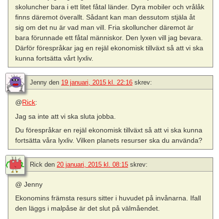
skoluncher bara i ett litet fåtal länder. Dyra mobiler och vrålåk
finns däremot överallt. Sådant kan man dessutom stjäla åt
sig om det nu är vad man vill. Fria skolluncher däremot är
bara förunnade ett fåtal människor. Den lyxen vill jag bevara.
Därför förespråkar jag en rejäl ekonomisk tillväxt så att vi ska
kunna fortsätta vårt lyxliv.
Jenny
den
19 januari, 2015 kl. 22:16
skrev:
@
Rick
:
Jag sa inte att vi ska sluta jobba.
Du förespråkar en rejäl ekonomisk tillväxt så att vi ska kunna
fortsätta våra lyxliv. Vilken planets resurser ska du använda?
Rick
den
20 januari, 2015 kl. 08:15
skrev:
@ Jenny
Ekonomins främsta resurs sitter i huvudet på invånarna. Ifall
den läggs i malpåse är det slut på välmåendet.