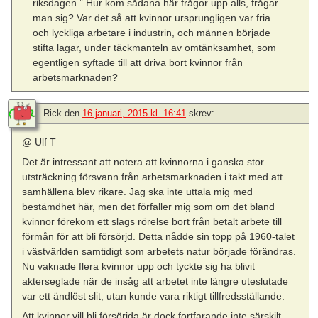
riksdagen.” Hur kom sådana här frågor upp alls, frågar
man sig? Var det så att kvinnor ursprungligen var fria
och lyckliga arbetare i industrin, och männen började
stifta lagar, under täckmanteln av omtänksamhet, som
egentligen syftade till att driva bort kvinnor från
arbetsmarknaden?
Rick
den
16 januari, 2015 kl. 16:41
skrev:
@ Ulf T
Det är intressant att notera att kvinnorna i ganska stor
utsträckning försvann från arbetsmarknaden i takt med att
samhällena blev rikare. Jag ska inte uttala mig med
bestämdhet här, men det förfaller mig som om det bland
kvinnor förekom ett slags rörelse bort från betalt arbete till
förmån för att bli försörjd. Detta nådde sin topp på 1960-talet
i västvärlden samtidigt som arbetets natur började förändras.
Nu vaknade flera kvinnor upp och tyckte sig ha blivit
akterseglade när de insåg att arbetet inte längre uteslutade
var ett ändlöst slit, utan kunde vara riktigt tillfredsställande.
Att kvinnor vill bli försörjda är dock fortfarande inte särskilt