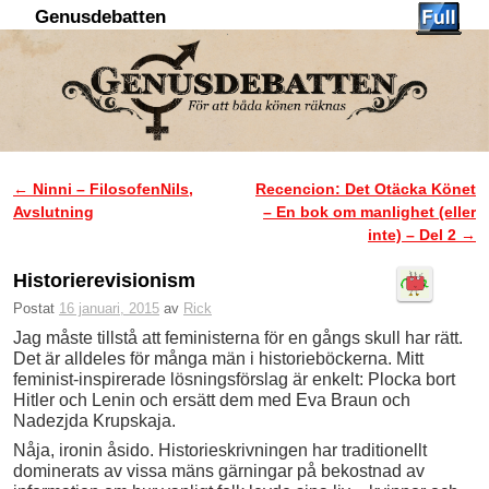
Genusdebatten
Hoppa till huvudinnehåll
Hoppa till sekundärt innehåll
←
Ninni – FilosofenNils,
Recencion: Det Otäcka Könet
Inläggsnavigering
Avslutning
– En bok om manlighet (eller
inte) – Del 2
→
Historierevisionism
Postat
16 januari, 2015
av
Rick
Jag måste tillstå att feministerna för en gångs skull har rätt.
Det är alldeles för många män i historieböckerna. Mitt
feminist-inspirerade lösningsförslag är enkelt: Plocka bort
Hitler och Lenin och ersätt dem med Eva Braun och
Nadezjda Krupskaja.
Nåja, ironin åsido. Historieskrivningen har traditionellt
dominerats av vissa mäns gärningar på bekostnad av