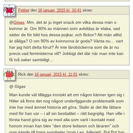
Pether
den
16 januari, 2015 kl. 10:41
skrev:
@
Gigas
: Mm, det är ju inget snack om vilka dessa män o
kvinnor är. Om 90% av männen som avbildas är elaka, vad
sätter de för bild hos dessa pojkar, och flickor? Att män alltid
är dåliga? O om 90% av kvinnorna är goda? Vänta nu… vart
har jag hört detta förut? Är inte läroböckerna som de är nu
precis vad feministerna vill? Jobbigt det där när man inte kan
få två saker samtidigt…
Rick
den
16 januari, 2015 kl. 11:01
skrev:
@ Gigas
Man kunde väl tillägga ironiskt att om någon känner igen sig i
Hitler så finns det nog någon underliggande problematik som
inte har med ämnet historia att göra. Stalin är det lite lättare
med för han var – i all sin bestialitet – rätt begriplig. Han ville i
första hand göra sig av med alla som varit i kontakt med
honom innan han blev ”den store ledaren och läraren” och
som kände till hans svagheter (som t.ex. fylleriet). Pol Pot har