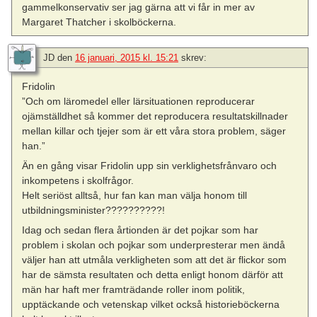
gammelkonservativ ser jag gärna att vi får in mer av
Margaret Thatcher i skolböckerna.
JD
den
16 januari, 2015 kl. 15:21
skrev:
Fridolin
”Och om läromedel eller lärsituationen reproducerar
ojämställdhet så kommer det reproducera resultatskillnader
mellan killar och tjejer som är ett våra stora problem, säger
han.”
Än en gång visar Fridolin upp sin verklighetsfrånvaro och
inkompetens i skolfrågor.
Helt seriöst alltså, hur fan kan man välja honom till
utbildningsminister??????????!
Idag och sedan flera årtionden är det pojkar som har
problem i skolan och pojkar som underpresterar men ändå
väljer han att utmåla verkligheten som att det är flickor som
har de sämsta resultaten och detta enligt honom därför att
män har haft mer framträdande roller inom politik,
upptäckande och vetenskap vilket också historieböckerna