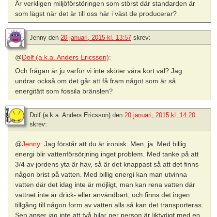
Är verkligen miljöförstöringen som störst där standarden är
som lägst när det är till oss här i väst de producerar?
Jenny
den
20 januari, 2015 kl. 13:57
skrev:
@
Dolf (a.k.a. Anders Ericsson)
:
Och frågan är ju varför vi inte sköter våra kort väl? Jag
undrar också om det går att få fram något som är så
energitätt som fossila bränslen?
Dolf (a.k.a. Anders Ericsson)
den
20 januari, 2015 kl. 14:20
skrev:
@
Jenny
: Jag förstår att du är ironisk. Men, ja. Med billig
energi blir vattenförsörjning inget problem. Med tanke på att
3/4 av jordens yta är hav, så är det knappast så att det finns
någon brist på vatten. Med billig energi kan man utvinna
vatten där det idag inte är möjligt, man kan rena vatten där
vattnet inte är drick- eller användbart, och finns det ingen
tillgång till någon form av vatten alls så kan det transporteras.
Sen anser jag inte att två bilar per person är liktydigt med en