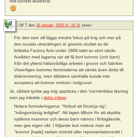
helt korrekt illustrerar.
Ulf T
den
16 januari, 2015 kl. 16:11
skrev:
För den som vill lägga mindre fokus på krig och mer på
den sociala utvecklingen är givetvis studiet av de
brittiska Factory Acts under 1800-talet av stort värde.
Avsikten med lagarna var att få bort kvinnor (och barn)
från det ytterst hälsovådliga arbetet i gruvor och fabriker.
Visserligen kommer feministerna att vända även detta till
diskriminering, men dåtidens samhälle kunde inte
acceptera att kvinnor omkom i kolgruvor.
Ja, sådant tyckte jag mig upptäcka i den ’normkritiska läsning’
som jag inledde i
detta inlägg
:
Notera formuleringarna: “förbud att försörja sig”,
“tvångsmässig ledighet”. Att lagen tillkom för att skydda
nyblivna mammor och deras barn nämns i förbigående,
men ges ingen vikt. I följande text noterar man att
“kvinnor [hade] varken rösträtt eller representationsrätt i