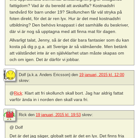
fattigdom? Vad är du beredd att avskaffa? Kostnadsfri
tandvård för barn under 19? Skollunchen får väl stryka på
foten direkt, för det är ren lyx. Hur är det med kostnadsfri
utbildning? Den behövs knappast i det samhälle du beskriver,
där vi är nog så upptagna med att finna mat för dagen.
Allvarligt talat, Jenny, så är det där bara fantasier som du kan
kosta på dig p.g.a. att Sverige är så välmående. Men betänk
att välståndet inte är en självklarhet utan måste skapas om
och om igen. Det är därför vi jobbar.
Dolf (a.k.a. Anders Ericsson)
den
19 januari, 2015 kl. 12:00
skrev:
@
Rick
: Klart att fri skollunch skall bort. Jag har aldrig fattat
varför ända in i norden den skall vara fri.
Rick
den
19 januari, 2015 kl. 19:53
skrev:
@ Dolf
Det är det jag säger, globalt sett är det en lyx. Det finns fria