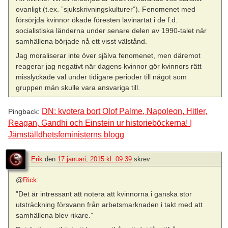
ovanligt (t.ex. ”sjukskrivningskulturer”). Fenomenet med
försörjda kvinnor ökade föresten lavinartat i de f.d.
socialistiska länderna under senare delen av 1990-talet när
samhällena började nå ett visst välstånd.
Jag moraliserar inte över själva fenomenet, men däremot
reagerar jag negativt när dagens kvinnor gör kvinnors rätt
misslyckade val under tidigare perioder till något som
gruppen män skulle vara ansvariga till.
DN: kvotera bort Olof Palme, Napoleon, Hitler,
Pingback:
Reagan, Gandhi och Einstein ur historieböckerna! |
Jämställdhetsfeministerns blogg
Erik
den
17 januari, 2015 kl. 09:39
skrev:
@
Rick
:
”Det är intressant att notera att kvinnorna i ganska stor
utsträckning försvann från arbetsmarknaden i takt med att
samhällena blev rikare.”