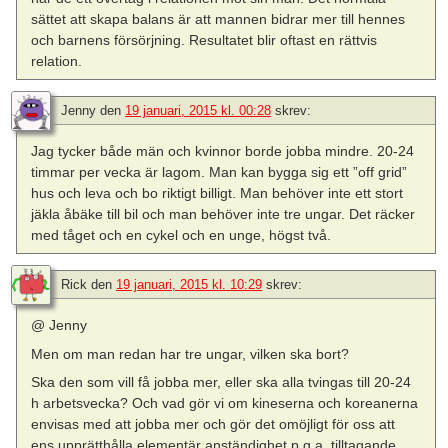
sättet att skapa balans är att mannen bidrar mer till hennes
och barnens försörjning. Resultatet blir oftast en rättvis
relation.
Jenny
den
19 januari, 2015 kl. 00:28
skrev:
Jag tycker både män och kvinnor borde jobba mindre. 20-24
timmar per vecka är lagom. Man kan bygga sig ett ”off grid”
hus och leva och bo riktigt billigt. Man behöver inte ett stort
jäkla åbäke till bil och man behöver inte tre ungar. Det räcker
med tåget och en cykel och en unge, högst två.
Rick
den
19 januari, 2015 kl. 10:29
skrev:
@ Jenny
Men om man redan har tre ungar, vilken ska bort?
Ska den som vill få jobba mer, eller ska alla tvingas till 20-24
h arbetsvecka? Och vad gör vi om kineserna och koreanerna
envisas med att jobba mer och gör det omöjligt för oss att
ens upprätthålla elementär anständighet p.g.a. tilltagande