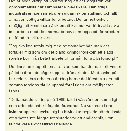
Det är även viktigt att komma ihåg att det långtifrån var
oproblematiskt när samhällena blev rikare. Den tidiga
industraliseringen innebar en gigantisk omställning och allt
annat än vettiga villkor för arbetare. Det är helt enkelt
omöjligt att kombinera åsikten att kvinnor var förtryckta av att
inte arbeta med de enorma behov som uppstod för arbetare
att få bättre villkor först.
”Jag ska inte uttala mig med bestämdhet här, men det
förfaller mig som om det bland kvinnor förekom ett slags
rörelse bort från betalt arbete till förmån för att bli försörjd.”
Det finns än idag ett tema att vad som händer när folk vinner
på lotto är att de säger upp sig från arbetet. Med tanke på
hur relativt bra arbetena är idag borde det förvåna ingen att
samma tendens skulle uppstå förr i tiden om möjligheten
fanns.
”Detta nådde sin topp på 1960-talet i västvärlden samtidigt
som arbetets natur började förändras. Nu vaknade flera
kvinnor upp och tyckte sig ha blivit akterseglade när de insåg
att arbetet inte längre uteslutade var ett ändlöst slit, utan
kunde vara riktigt tillfredsställande.”