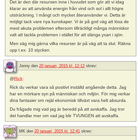
Det är den där resursen inne i huvudet som gör att vi idag
klarar av att använda energin från vind och sol i allt högre
utsträckning. I mångt och mycket återanvänder vi. Detta är
möjligt tack vare nya kunskaper. Vi är på god väg att lösa de
mest akuta problemen eftersom tillräckligt många människor
valt att tackla problemen i stället för att slänga yxan i sjön.
Men säg mig gärna vilka resurser är på väg att ta slut. Räkna
upp t.ex. 10 stycken.
Jenny
den
20 januari, 2015 kl. 12:12
skrev:
@
Rick
:
Rick du verkar vara så positivt inställd angående detta. Jag
har en mörkare syn på människan och miljön. För mig verkar
dina fantasier om rejäl ekonomisk tillväxt vara helt absurda.
Du frågade mig vad jag är beredd på att avskaffa. Jag tror
det handlar mer om vad jag blir TVUNGEN att avskaffa.
MK
den
20 januari, 2015 kl. 12:41
skrev: