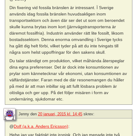
Din fixering vid fossila bränslen är intressant. Ï Sverige
används idag fossila bränslen huvudsakligen inom
transportsektorn och även där ser det ut som om beroendet
skulle kunna brytas inom kort (järnvägstransporterna är
däremot fossilfria). Industrin använder rätt lite fossilt, liksom
bostadssektorn. Denna enorma omvandling i Sverige tycks
ha gått dig helt förbi, vilket tyder på att du inte tvingats till
några som helst uppoffringar för den sakens skull.
Du talar ständigt om produktion, vilket måhända återspeglar
dina egna preferenser. Det är dock inte konsumtionen av
prylar som kännetecknar vår ekonomi, utan konsumtionen av
välfärdstjänster. Faran med de där resonemangen du håller
på med är att man inbillar sig att fullt lösbara problem är
olösliga och ger upp. På det följer misären i form av
undernäring, sjukdomar etc.
Jenny
den
20 januari, 2015 kl. 14:45
skrev:
@
Dolf (a.k.a. Anders Ericsson)
:
Hehe jag var faktiskt inte ironisk. Och jag menade inte två