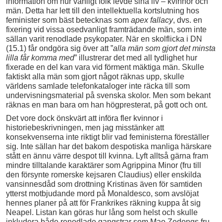
information om hur vanligt folk levde sina liv – kvinnor och
män. Detta har lett till den intellektuella kortslutning hos
feminister som bäst betecknas som
apex fallacy
, dvs. en
fixering vid vissa osedvanligt framträdande män, som inte
sällan varit renodlade psykopater. När en skolflicka i DN
(15.1) får ondgöra sig över att ”
alla män som gjort det minsta
lilla får komma med
” illustrerar det med all tydlighet hur
fixerade en del kan vara vid förment mäktiga män. Skulle
faktiskt alla män som gjort något räknas upp, skulle
världens samlade telefonkataloger inte räcka till som
undervisningsmaterial på svenska skolor. Men som bekant
räknas en man bara om han högpresterat, på gott och ont.
Det vore dock önskvärt att införa fler kvinnor i
historiebeskrivningen, men jag misstänker att
konsekvenserna inte riktigt blir vad feministerna föreställer
sig. Inte sällan har det bakom despotiska manliga härskare
stått en ännu värre despot till kvinna. Lyft alltså gärna fram
mindre tilltalande karaktärer som Agrippina Minor (fru till
den försynte romerske kejsaren Claudius) eller enskilda
vansinnesdåd som drottning Kristinas även för samtiden
ytterst motbjudande mord på Monaldesco, som avslöjat
hennes planer på att för Frankrikes räkning kuppa åt sig
Neapel. Listan kan göras hur lång som helst och skulle
inkludera både renodlade gangstrar som Mao Zedongs fru