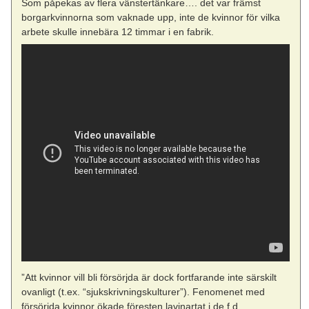
Som påpekas av flera vänstertänkare…. det var främst
borgarkvinnorna som vaknade upp, inte de kvinnor för vilka
arbete skulle innebära 12 timmar i en fabrik.
”Att kvinnor vill bli försörjda är dock fortfarande inte särskilt
ovanligt (t.ex. “sjukskrivningskulturer”). Fenomenet med
försörjda kvinnor ökade föresten lavinartat i de f.d.