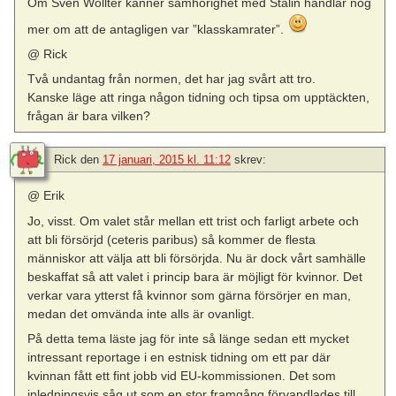
Om Sven Wollter känner samhörighet med Stalin handlar nog
mer om att de antagligen var ”klasskamrater”.
@ Rick
Två undantag från normen, det har jag svårt att tro.
Kanske läge att ringa någon tidning och tipsa om upptäckten,
frågan är bara vilken?
Rick
den
17 januari, 2015 kl. 11:12
skrev:
@ Erik
Jo, visst. Om valet står mellan ett trist och farligt arbete och
att bli försörjd (ceteris paribus) så kommer de flesta
människor att välja att bli försörjda. Nu är dock vårt samhälle
beskaffat så att valet i princip bara är möjligt för kvinnor. Det
verkar vara ytterst få kvinnor som gärna försörjer en man,
medan det omvända inte alls är ovanligt.
På detta tema läste jag för inte så länge sedan ett mycket
intressant reportage i en estnisk tidning om ett par där
kvinnan fått ett fint jobb vid EU-kommissionen. Det som
inledningsvis såg ut som en stor framgång förvandlades till