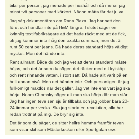
bilar per person, jag menade per hushåll och då menar jag
minst två personer med körkort. Någon måtta får det ju va.
Jag såg dokumentären om Rana Plaza. Jag har sett den
förut och handlar inte på H&M längre. I slutet säger en
kvinnlig textilfabriksägare att det hade räckt med att de fick,
ok jag kommer inte ihåg den exakta summan, men det är
runt 50 cent per jeans. Då hade deras standard höjts väldigt
mycket. Men det hände inte.
Rent allmänt. Både du och jag vet att deras standard måste
höjas, och det är som du säger, det räcker med ett kylskåp
och rent rinnande vatten, i stort sätt. Då hade allt varit på en
helt annan nivå. Men det händer inte. Och personligen är jag
fullkomligt maktlös när det gäller. Jag vet inte ens vart jag ska
börja. Noam Chomsky säger att man ska börja där man står.
Jag har ingen teve sen sju år tillbaka och jag jobbar bara 20-
24 timmar per vecka. Ska jag starta en revolution, alla har
redan tröttnat på mig. De bryr sig inte.
Det är som du säger, de sitter hellre hemma framför teven
som visar skit som Mästerkocken eller Sportgalan osv.