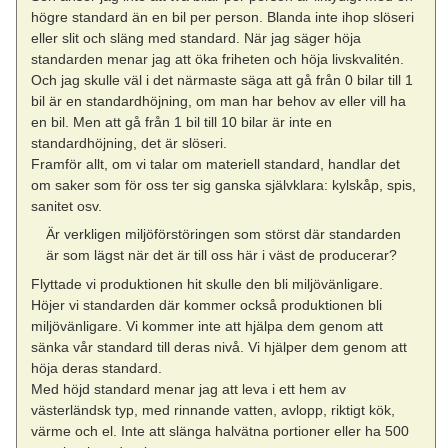
högre standard än en bil per person. Blanda inte ihop slöseri
eller slit och släng med standard. När jag säger höja
standarden menar jag att öka friheten och höja livskvalitén.
Och jag skulle väl i det närmaste säga att gå från 0 bilar till 1
bil är en standardhöjning, om man har behov av eller vill ha
en bil. Men att gå från 1 bil till 10 bilar är inte en
standardhöjning, det är slöseri.
Framför allt, om vi talar om materiell standard, handlar det
om saker som för oss ter sig ganska självklara: kylskåp, spis,
sanitet osv.
Är verkligen miljöförstöringen som störst där standarden
är som lägst när det är till oss här i väst de producerar?
Flyttade vi produktionen hit skulle den bli miljövänligare.
Höjer vi standarden där kommer också produktionen bli
miljövänligare. Vi kommer inte att hjälpa dem genom att
sänka vår standard till deras nivå. Vi hjälper dem genom att
höja deras standard.
Med höjd standard menar jag att leva i ett hem av
västerländsk typ, med rinnande vatten, avlopp, riktigt kök,
värme och el. Inte att slänga halvätna portioner eller ha 500