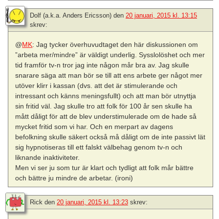
Dolf (a.k.a. Anders Ericsson)
den
20 januari, 2015 kl. 13:15
skrev:
@
MK
: Jag tycker överhuvudtaget den här diskussionen om
”arbeta mer/mindre” är väldigt underlig. Sysslolöshet och mer
tid framför tv-n tror jag inte någon mår bra av. Jag skulle
snarare säga att man bör se till att ens arbete ger något mer
utöver klirr i kassan (dvs. att det är stimulerande och
intressant och känns meningsfullt) och att man bör utnyttja
sin fritid väl. Jag skulle tro att folk för 100 år sen skulle ha
mått dåligt för att de blev understimulerade om de hade så
mycket fritid som vi har. Och en merpart av dagens
befolkning skulle säkert också må dåligt om de inte passivt lät
sig hypnotiseras till ett falskt välbehag genom tv-n och
liknande inaktiviteter.
Men vi ser ju som tur är klart och tydligt att folk mår bättre
och bättre ju mindre de arbetar. (ironi)
Rick
den
20 januari, 2015 kl. 13:23
skrev: