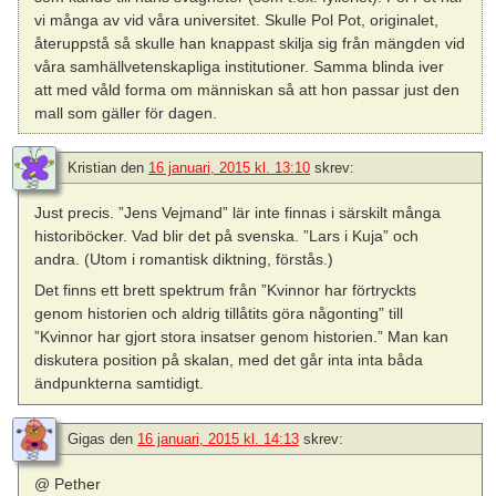
vi många av vid våra universitet. Skulle Pol Pot, originalet,
återuppstå så skulle han knappast skilja sig från mängden vid
våra samhällvetenskapliga institutioner. Samma blinda iver
att med våld forma om människan så att hon passar just den
mall som gäller för dagen.
Kristian
den
16 januari, 2015 kl. 13:10
skrev:
Just precis. ”Jens Vejmand” lär inte finnas i särskilt många
historiböcker. Vad blir det på svenska. ”Lars i Kuja” och
andra. (Utom i romantisk diktning, förstås.)
Det finns ett brett spektrum från ”Kvinnor har förtryckts
genom historien och aldrig tillåtits göra någonting” till
”Kvinnor har gjort stora insatser genom historien.” Man kan
diskutera position på skalan, med det går inta inta båda
ändpunkterna samtidigt.
Gigas
den
16 januari, 2015 kl. 14:13
skrev:
@ Pether