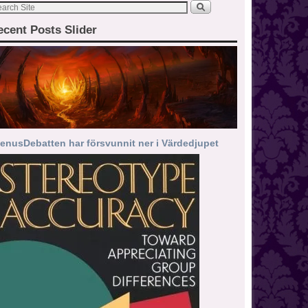
ecent Posts Slider
enusDebatten har försvunnit ner i Värdedjupet