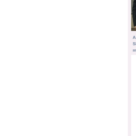
A
S
m