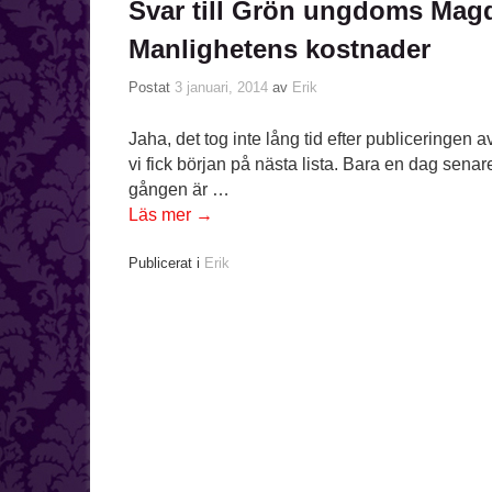
Svar till Grön ungdoms Ma
Manlighetens kostnader
Postat
3 januari, 2014
av
Erik
Jaha, det tog inte lång tid efter publiceringen 
vi fick början på nästa lista. Bara en dag sena
gången är …
Läs mer
→
Publicerat i
Erik