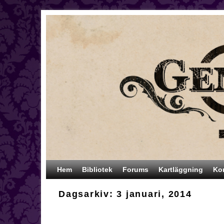
Hoppa till huvudinnehåll
Hoppa till sekundärt innehåll
Hem
Bibliotek
Forums
Kartläggning
Ko
Dagsarkiv:
3 januari, 2014