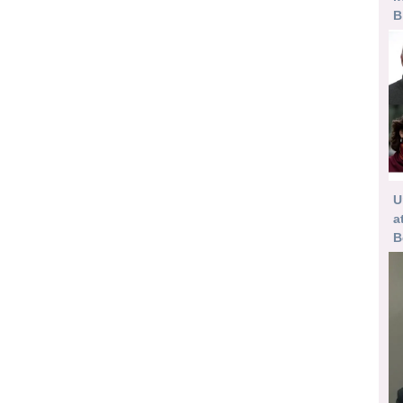
B
U
a
B