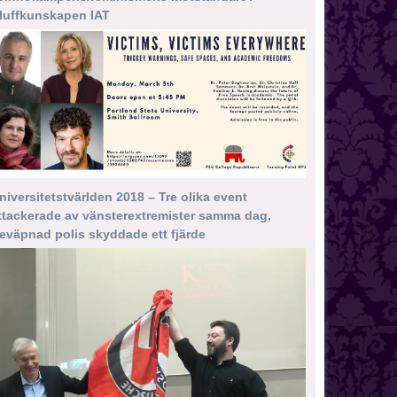
luffkunskapen IAT
niversitetstvärlden 2018 – Tre olika event
ttackerade av vänsterextremister samma dag,
eväpnad polis skyddade ett fjärde