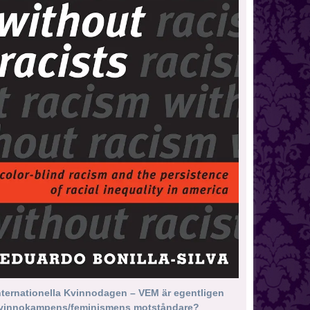
nternationella Kvinnodagen – VEM är egentligen
vinnokampens/feminismens motståndare?