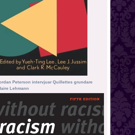
ordan Peterson intervjuar Quillettes grundare
laire Lehmann