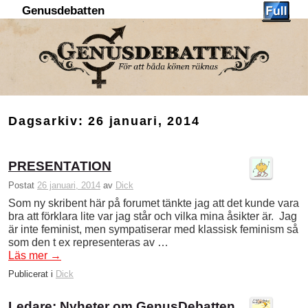
Genusdebatten
Hoppa till huvudinnehåll
Hoppa till sekundärt innehåll
Dagsarkiv:
26 januari, 2014
PRESENTATION
Postat
26 januari, 2014
av
Dick
Som ny skribent här på forumet tänkte jag att det kunde vara
bra att förklara lite var jag står och vilka mina åsikter är. Jag
är inte feminist, men sympatiserar med klassisk feminism så
som den t ex representeras av …
Läs mer
→
Publicerat i
Dick
Ledare: Nyheter om GenusDebatten