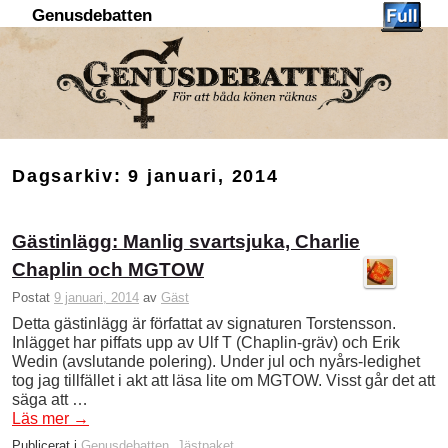
Genusdebatten
Hoppa till huvudinnehåll
Hoppa till sekundärt innehåll
Dagsarkiv:
9 januari, 2014
Gästinlägg: Manlig svartsjuka, Charlie
Chaplin och MGTOW
Postat
9 januari, 2014
av
Gäst
Detta gästinlägg är författat av signaturen Torstensson.
Inlägget har piffats upp av Ulf T (Chaplin-gräv) och Erik
Wedin (avslutande polering). Under jul och nyårs-ledighet
tog jag tillfället i akt att läsa lite om MGTOW. Visst går det att
säga att …
Läs mer
→
Publicerat i
Genusdebatten
,
Jästpaket