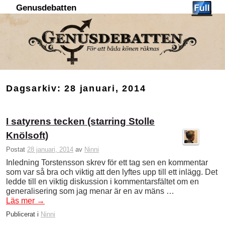
Genusdebatten
Hoppa till huvudinnehåll
Hoppa till sekundärt innehåll
Dagsarkiv:
28 januari, 2014
I satyrens tecken (starring Stolle
Knölsoft)
Postat
28 januari, 2014
av
Ninni
Inledning Torstensson skrev för ett tag sen en kommentar
som var så bra och viktig att den lyftes upp till ett inlägg. Det
ledde till en viktig diskussion i kommentarsfältet om en
generalisering som jag menar är en av mäns …
Läs mer
→
Publicerat i
Ninni