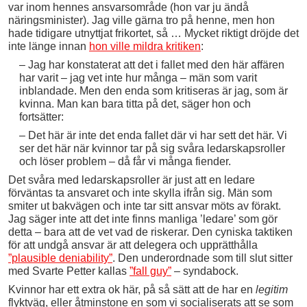
var inom hennes ansvarsområde (hon var ju ändå
näringsminister). Jag ville gärna tro på henne, men hon
hade tidigare utnyttjat frikortet, så … Mycket riktigt dröjde det
inte länge innan
hon ville mildra kritiken
:
– Jag har konstaterat att det i fallet med den här affären
har varit – jag vet inte hur många – män som varit
inblandade. Men den enda som kritiseras är jag, som är
kvinna. Man kan bara titta på det, säger hon och
fortsätter:
– Det här är inte det enda fallet där vi har sett det här. Vi
ser det här när kvinnor tar på sig svåra ledarskapsroller
och löser problem – då får vi många fiender.
Det svåra med ledarskapsroller är just att en ledare
förväntas ta ansvaret och inte skylla ifrån sig. Män som
smiter ut bakvägen och inte tar sitt ansvar möts av förakt.
Jag säger inte att det inte finns manliga ’ledare’ som gör
detta – bara att de vet vad de riskerar. Den cyniska taktiken
för att undgå ansvar är att delegera och upprätthålla
”plausible deniability”
. Den underordnade som till slut sitter
med Svarte Petter kallas
”fall guy”
– syndabock.
Kvinnor har ett extra ok här, på så sätt att de har en
legitim
flyktväg, eller åtminstone en som vi socialiserats att se som