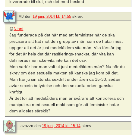
levererade till slut, och det med besked.
MJ
den
19 juni, 2014 kl. 14:55
skrev:
@
Ninni
:
Jag funderade på det här med att feminister när de ska
precisera sitt hat mot den grupp av män som de hatar mest
uppger att det är just medelålders vita män. Vita förstår jag
för det är hela det där rasifierings-snacket, där vita kan
definieras men icke-vita inte kan det osv.
Men varför har man valt ut just medelålders män? Nu när du
skrev om den sexuella makten så kanske jag kom på det.
Män har ju sin största sexdrift under åren ca 15-30, sedan
avtar sexets betydelse och den sexuella orken ganska
kraftigt.
Är det för att medelålders män är svårare att kontrollera och
manipulera med sexuell makt som gör att feminister hatar
dem alldeles särskilt?
Lavazza
den
19 juni, 2014 kl. 15:14
skrev: