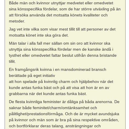
Både män och kvinnor utnyttjar medvetet eller omedvetet
sina könsspecifika fördelar, som de har större utväxling på än
att försöka använda det motsatta könets kvaliteter och
metoder.
Jag vet inte vilka som visar mest tillit till att personer av det
motsatta könet inte ska göra det.
Män talar i alla fall mer sällan om sin oro att kvinnor ska
utnyttja sina könsspecifika fördelar men de kanske ändå i
tysthet eller omedvetet fattar beslut utifrån denna bristande
tillit.
En framgångsrik kvinna i en mansdominerad bransch
berättade på eget initiativ
att hon spelade på kvinnlig charm och hjälpbehov när det
kunde antas funka bäst och på att visa att hon är en av
grabbarna när det kunde antas funka bäst.
De flesta kvinnliga feminister är dåliga på båda arenorna. De
saknar både feminitet/charm/omtänksamhet och
pålitlighet/prestationsförmåga. Och de är mycket avundsjuka
på kvinnor och män som är bra på sina respektive områden,
och bortförklarar deras talang, ansträngningar och