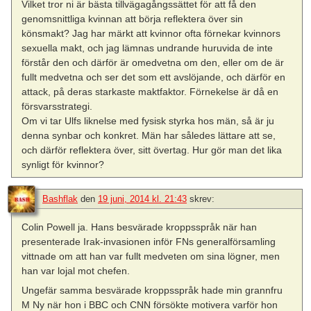
Vilket tror ni är bästa tillvägagångssättet för att få den
genomsnittliga kvinnan att börja reflektera över sin
könsmakt? Jag har märkt att kvinnor ofta förnekar kvinnors
sexuella makt, och jag lämnas undrande huruvida de inte
förstår den och därför är omedvetna om den, eller om de är
fullt medvetna och ser det som ett avslöjande, och därför en
attack, på deras starkaste maktfaktor. Förnekelse är då en
försvarsstrategi.
Om vi tar Ulfs liknelse med fysisk styrka hos män, så är ju
denna synbar och konkret. Män har således lättare att se,
och därför reflektera över, sitt övertag. Hur gör man det lika
synligt för kvinnor?
Bashflak
den
19 juni, 2014 kl. 21:43
skrev:
Colin Powell ja. Hans besvärade kroppsspråk när han
presenterade Irak-invasionen inför FNs generalförsamling
vittnade om att han var fullt medveten om sina lögner, men
han var lojal mot chefen.
Ungefär samma besvärade kroppsspråk hade min grannfru
M Ny när hon i BBC och CNN försökte motivera varför hon