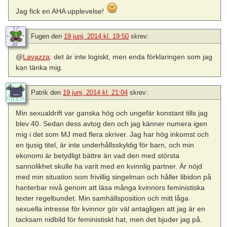
Jag fick en AHA upplevelse!
Fugen
den
19 juni, 2014 kl. 19:50
skrev:
@
Lavazza
: det är inte logiskt, men enda förklaringen som jag
kan tänka mig.
Patrik
den
19 juni, 2014 kl. 21:04
skrev:
Min sexualdrift var ganska hög och ungefär konstant tills jag
blev 40. Sedan dess avtog den och jag känner numera igen
mig i det som MJ med flera skriver. Jag har hög inkomst och
en tjusig titel, är inte underhållsskyldig för barn, och min
ekonomi är betydligt bättre än vad den med största
sannolikhet skulle ha varit med en kvinnlig partner. Är nöjd
med min situation som frivillig singelman och håller libidon på
hanterbar nivå genom att läsa många kvinnors feministiska
texter regelbundet. Min samhällsposition och mitt låga
sexuella intresse för kvinnor gör väl antagligen att jag är en
tacksam nidbild för feministiskt hat, men det bjuder jag på.