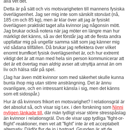
alla vet det.
Detta är på sätt och vis motsvarigheten till mannens fysiska
överlägsenhet. Jag ser mig inte som särskilt storväxt (nå,
185 cm och 85 kg), men är klar över att jag är fysiskt
överlägsen praktiskt taget alla kvinnor jag någonsin mött.
Jag brukar också notera när jag möter en längre man hur
märkligt det känns, så av det förstår jag att de flesta andra
uppfattar mig på ungefär samma sätt som jag känner mig
vid sådana tillfällen. Då brukar jag reflektera över vilket
enormt trumfkort fysisk överlägsenhet är, och hur extremt
viktigt det är att man med hela sin person kommunicerar att
det är ett övertag man
aldrig
avser att utnyttja annat än om
liv och hälsa står på spel.
(Jag har även mött kvinnor som med säkerhet skulle kunna
bunta ihop mig utan större ansträngning. Det är ännu
ovanligare, och en intressant känsla i sig, men det känns
som ett sidospår.)
Hur är då kvinnors frikort en motsvarighet? I relationsgräl är
det absolut så, och visar sig t.ex. i den forskning som
Ninni
nyligen länkade till
, där män tydligt visar större stresspåslag
än kvinnor i relationsgräl. Dvs de visar upp tydliga ”fight-or-
flight”-reaktioner, men vet att ”fight” inte är ett acceptabelt
alternativ. Därför flyr de in i tystnad. Grunden är att de