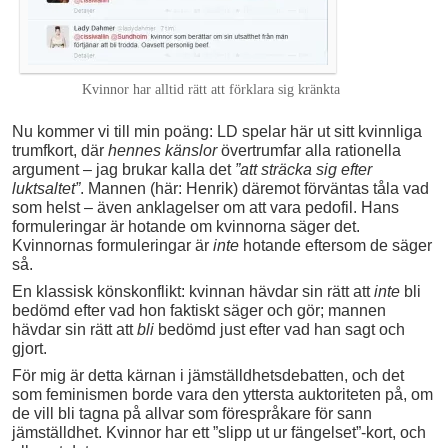
Kvinnor har alltid rätt att förklara sig kränkta
Nu kommer vi till min poäng: LD spelar här ut sitt kvinnliga
trumfkort, där
hennes känslor
övertrumfar alla rationella
argument – jag brukar kalla det
”att sträcka sig efter
luktsaltet”
. Mannen (här: Henrik) däremot förväntas tåla vad
som helst – även anklagelser om att vara pedofil. Hans
formuleringar är hotande om kvinnorna säger det.
Kvinnornas formuleringar är
inte
hotande eftersom de säger
så.
En klassisk könskonflikt: kvinnan hävdar sin rätt att
inte
bli
bedömd efter vad hon faktiskt säger och gör; mannen
hävdar sin rätt att
bli
bedömd just efter vad han sagt och
gjort.
För mig är detta kärnan i jämställdhetsdebatten, och det
som feminismen borde vara den yttersta auktoriteten på, om
de vill bli tagna på allvar som förespråkare för sann
jämställdhet. Kvinnor har ett ”slipp ut ur fängelset”-kort, och