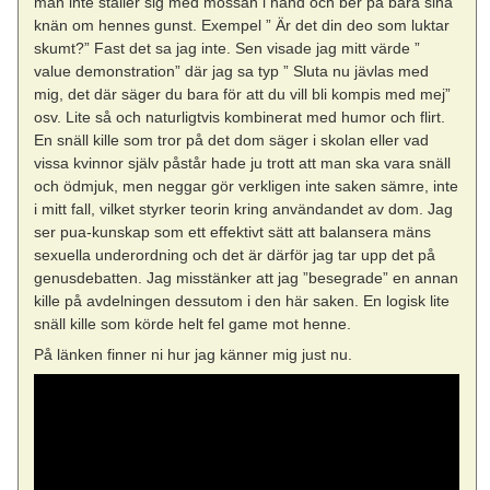
man inte ställer sig med mössan i hand och ber på bara sina
knän om hennes gunst. Exempel ” Är det din deo som luktar
skumt?” Fast det sa jag inte. Sen visade jag mitt värde ”
value demonstration” där jag sa typ ” Sluta nu jävlas med
mig, det där säger du bara för att du vill bli kompis med mej”
osv. Lite så och naturligtvis kombinerat med humor och flirt.
En snäll kille som tror på det dom säger i skolan eller vad
vissa kvinnor själv påstår hade ju trott att man ska vara snäll
och ödmjuk, men neggar gör verkligen inte saken sämre, inte
i mitt fall, vilket styrker teorin kring användandet av dom. Jag
ser pua-kunskap som ett effektivt sätt att balansera mäns
sexuella underordning och det är därför jag tar upp det på
genusdebatten. Jag misstänker att jag ”besegrade” en annan
kille på avdelningen dessutom i den här saken. En logisk lite
snäll kille som körde helt fel game mot henne.
På länken finner ni hur jag känner mig just nu.