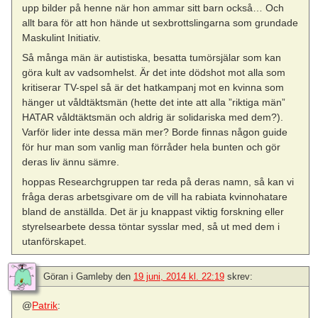
upp bilder på henne när hon ammar sitt barn också… Och
allt bara för att hon hände ut sexbrottslingarna som grundade
Maskulint Initiativ.
Så många män är autistiska, besatta tumörsjälar som kan
göra kult av vadsomhelst. Är det inte dödshot mot alla som
kritiserar TV-spel så är det hatkampanj mot en kvinna som
hänger ut våldtäktsmän (hette det inte att alla ”riktiga män”
HATAR våldtäktsmän och aldrig är solidariska med dem?).
Varför lider inte dessa män mer? Borde finnas någon guide
för hur man som vanlig man förråder hela bunten och gör
deras liv ännu sämre.
hoppas Researchgruppen tar reda på deras namn, så kan vi
fråga deras arbetsgivare om de vill ha rabiata kvinnohatare
bland de anställda. Det är ju knappast viktig forskning eller
styrelsearbete dessa töntar sysslar med, så ut med dem i
utanförskapet.
Göran i Gamleby
den
19 juni, 2014 kl. 22:19
skrev:
@
Patrik
: