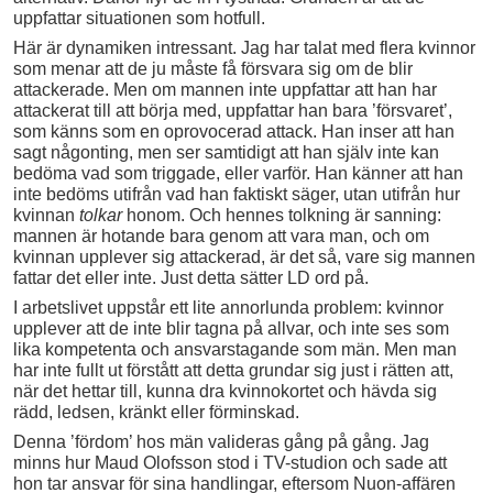
uppfattar situationen som hotfull.
Här är dynamiken intressant. Jag har talat med flera kvinnor
som menar att de ju måste få försvara sig om de blir
attackerade. Men om mannen inte uppfattar att han har
attackerat till att börja med, uppfattar han bara ’försvaret’,
som känns som en oprovocerad attack. Han inser att han
sagt någonting, men ser samtidigt att han själv inte kan
bedöma vad som triggade, eller varför. Han känner att han
inte bedöms utifrån vad han faktiskt säger, utan utifrån hur
kvinnan
tolkar
honom. Och hennes tolkning är sanning:
mannen är hotande bara genom att vara man, och om
kvinnan upplever sig attackerad, är det så, vare sig mannen
fattar det eller inte. Just detta sätter LD ord på.
I arbetslivet uppstår ett lite annorlunda problem: kvinnor
upplever att de inte blir tagna på allvar, och inte ses som
lika kompetenta och ansvarstagande som män. Men man
har inte fullt ut förstått att detta grundar sig just i rätten att,
när det hettar till, kunna dra kvinnokortet och hävda sig
rädd, ledsen, kränkt eller förminskad.
Denna ’fördom’ hos män valideras gång på gång. Jag
minns hur Maud Olofsson stod i TV-studion och sade att
hon tar ansvar för sina handlingar, eftersom Nuon-affären