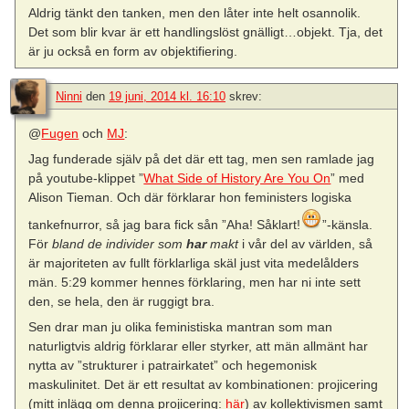
Aldrig tänkt den tanken, men den låter inte helt osannolik.
Det som blir kvar är ett handlingslöst gnälligt…objekt. Tja, det
är ju också en form av objektifiering.
Ninni
den
19 juni, 2014 kl. 16:10
skrev:
@
Fugen
och
MJ
:
Jag funderade själv på det där ett tag, men sen ramlade jag
på youtube-klippet ”
What Side of History Are You On
” med
Alison Tieman. Och där förklarar hon feministers logiska
tankefnurror, så jag bara fick sån ”Aha! Såklart!
”-känsla.
För
bland de individer som
har
makt
i vår del av världen, så
är majoriteten av fullt förklarliga skäl just vita medelålders
män. 5:29 kommer hennes förklaring, men har ni inte sett
den, se hela, den är ruggigt bra.
Sen drar man ju olika feministiska mantran som man
naturligtvis aldrig förklarar eller styrker, att män allmänt har
nytta av ”strukturer i patrairkatet” och hegemonisk
maskulinitet. Det är ett resultat av kombinationen: projicering
(mitt inlägg om denna projicering:
här
) av kollektivismen samt