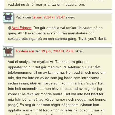
vad det nu är för martyrfantasier ni babblar om.
Patrik
den
19 juni, 2014 kl. 23:47
skrev:
@
Axel Edgren
: Det går att hålla två tankar i huvudet på en
gång. Att till exempel ta avstånd från manshatare och
sexualbrottslingar på en och samma gång. Try it, you’ll like it.
Torstensson
den
19 juni, 2014 kl. 23:56
skrev:
Vad ni analyserar mycket =). Tänkte bara göra en
uppdatering hur det går med min PUA-teknik nu. Har fått
telefonnummer till en av kvinnorna. Hon bad till och med om
mitt, det var inte en av de som jag hade som intressanta
sedan innan, utan en fjärde som kommit in från ”sidan” lite.
Inte helt osannolikt att hon blev intresserad av mig när jag
körde PUA-tekniker mot de andra. Det var inte helt klart för
mig från början så jag körde humor / och neggar mot henne.
(negs) En neg är när man säger något som kvinnan kan
uppfatta som en mild förolämpning eller något som visar att