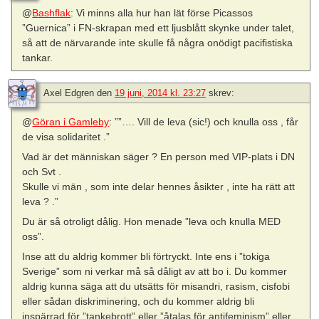
@
Bashflak
: Vi minns alla hur han lät förse Picassos
”Guernica” i FN-skrapan med ett ljusblått skynke under talet,
så att de närvarande inte skulle få några onödigt pacifistiska
tankar.
Axel Edgren
den
19 juni, 2014 kl. 23:27
skrev:
@
Göran i Gamleby
: ””…. Vill de leva (sic!) och knulla oss , får
de visa solidaritet .”
Vad är det människan säger ? En person med VIP-plats i DN
och Svt .
Skulle vi män , som inte delar hennes åsikter , inte ha rätt att
leva ? .”
Du är så otroligt dålig. Hon menade ”leva och knulla MED
oss”.
Inse att du aldrig kommer bli förtryckt. Inte ens i ”tokiga
Sverige” som ni verkar må så dåligt av att bo i. Du kommer
aldrig kunna säga att du utsätts för misandri, rasism, cisfobi
eller sådan diskriminering, och du kommer aldrig bli
inspärrad för ”tankebrott” eller ”åtalas för antifeminism” eller