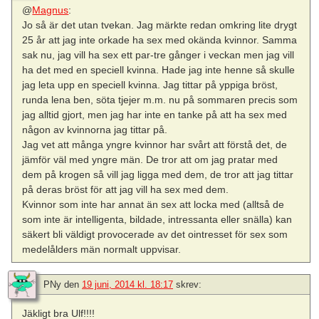
@
Magnus
:
Jo så är det utan tvekan. Jag märkte redan omkring lite drygt
25 år att jag inte orkade ha sex med okända kvinnor. Samma
sak nu, jag vill ha sex ett par-tre gånger i veckan men jag vill
ha det med en speciell kvinna. Hade jag inte henne så skulle
jag leta upp en speciell kvinna. Jag tittar på yppiga bröst,
runda lena ben, söta tjejer m.m. nu på sommaren precis som
jag alltid gjort, men jag har inte en tanke på att ha sex med
någon av kvinnorna jag tittar på.
Jag vet att många yngre kvinnor har svårt att förstå det, de
jämför väl med yngre män. De tror att om jag pratar med
dem på krogen så vill jag ligga med dem, de tror att jag tittar
på deras bröst för att jag vill ha sex med dem.
Kvinnor som inte har annat än sex att locka med (alltså de
som inte är intelligenta, bildade, intressanta eller snälla) kan
säkert bli väldigt provocerade av det ointresset för sex som
medelålders män normalt uppvisar.
PNy
den
19 juni, 2014 kl. 18:17
skrev:
Jäkligt bra Ulf!!!!