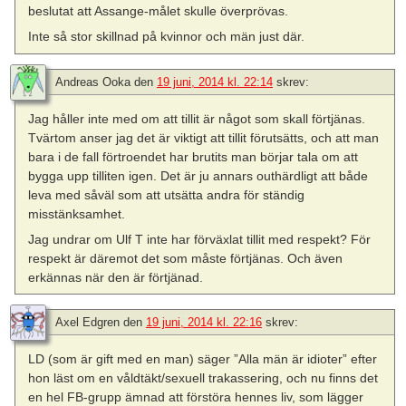
beslutat att Assange-målet skulle överprövas.
Inte så stor skillnad på kvinnor och män just där.
Andreas Ooka
den
19 juni, 2014 kl. 22:14
skrev:
Jag håller inte med om att tillit är något som skall förtjänas.
Tvärtom anser jag det är viktigt att tillit förutsätts, och att man
bara i de fall förtroendet har brutits man börjar tala om att
bygga upp tilliten igen. Det är ju annars outhärdligt att både
leva med såväl som att utsätta andra för ständig
misstänksamhet.
Jag undrar om Ulf T inte har förväxlat tillit med respekt? För
respekt är däremot det som måste förtjänas. Och även
erkännas när den är förtjänad.
Axel Edgren
den
19 juni, 2014 kl. 22:16
skrev:
LD (som är gift med en man) säger ”Alla män är idioter” efter
hon läst om en våldtäkt/sexuell trakassering, och nu finns det
en hel FB-grupp ämnad att förstöra hennes liv, som lägger