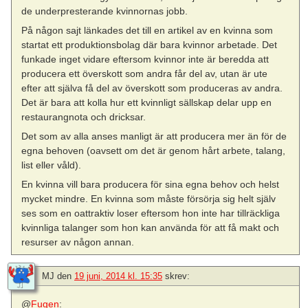
de underpresterande kvinnornas jobb.
På någon sajt länkades det till en artikel av en kvinna som
startat ett produktionsbolag där bara kvinnor arbetade. Det
funkade inget vidare eftersom kvinnor inte är beredda att
producera ett överskott som andra får del av, utan är ute
efter att själva få del av överskott som produceras av andra.
Det är bara att kolla hur ett kvinnligt sällskap delar upp en
restaurangnota och dricksar.
Det som av alla anses manligt är att producera mer än för de
egna behoven (oavsett om det är genom hårt arbete, talang,
list eller våld).
En kvinna vill bara producera för sina egna behov och helst
mycket mindre. En kvinna som måste försörja sig helt själv
ses som en oattraktiv loser eftersom hon inte har tillräckliga
kvinnliga talanger som hon kan använda för att få makt och
resurser av någon annan.
MJ
den
19 juni, 2014 kl. 15:35
skrev:
@
Fugen
: