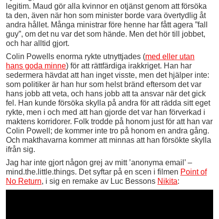
legitim. Maud gör alla kvinnor en otjänst genom att försöka
ta den, även när hon som minister borde vara övertydlig åt
andra hållet. Många ministrar före henne har fått agera ”fall
guy”, om det nu var det som hände. Men det hör till jobbet,
och har alltid gjort.
Colin Powells enorma rykte utnyttjades (
med eller utan
hans goda minne
) för att rättfärdiga irakkriget. Han har
sedermera hävdat att han inget visste, men det hjälper inte:
som politiker är han hur som helst bränd eftersom det var
hans jobb att veta, och hans jobb att ta ansvar när det gick
fel. Han kunde försöka skylla på andra för att rädda sitt eget
rykte, men i och med att han gjorde det var han förverkad i
maktens korridorer. Folk trodde på honom just för att han var
Colin Powell; de kommer inte tro på honom en andra gång.
Och makthavarna kommer att minnas att han försökte skylla
ifrån sig.
Jag har inte gjort någon grej av mitt ’anonyma email’ –
mind.the.little.things. Det syftar på en scen i filmen
Point of
No Return
, i sig en remake av Luc Bessons
Nikita
: