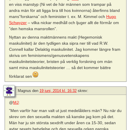
en viss manstyp (Ni vet de här männen som trampar på
andra män för att ligga bra till hos kvinnorna) återfinns bland
mans”forskarna” och feminister t. ex. M. Kimmel och
Hugo
Schwyzer
– vilka nickar medhåll och ljuger allt de förmår om
”den hemska mansrollen”.
Nyttan av denna maktmännens makt (Hegemonisk
maskulinitet) är den tydligen ska sipra ner till vad R.W.
Connell kallar Delaktig maskulinitet. Jag kommer längre fram
skriva om feminismens/genusvetenskapens
maskulinitetsteorier, bristen på verklig forskning om män
samt mina maskulinitetsteorier … så det kommer bättre
förklarat sen
Magnus
den
19 juni, 2014 kl. 16:32
skrev:
@
MJ
:
”Men varför har man valt ut just medelålders män? Nu när du
skrev om den sexuella makten så kanske jag kom på det.
Män har ju sin största sexdrift under åren ca 15-30, sedan
avtar sexets betydelse och den sexuella orken ganska