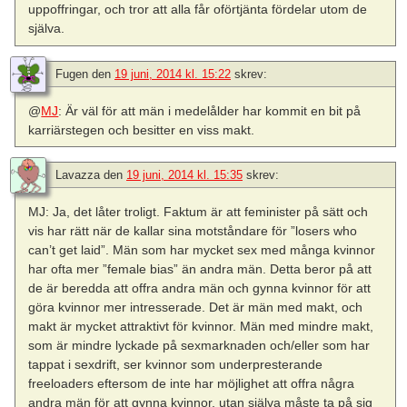
uppoffringar, och tror att alla får oförtjänta fördelar utom de
själva.
Fugen
den
19 juni, 2014 kl. 15:22
skrev:
@
MJ
: Är väl för att män i medelålder har kommit en bit på
karriärstegen och besitter en viss makt.
Lavazza
den
19 juni, 2014 kl. 15:35
skrev:
MJ: Ja, det låter troligt. Faktum är att feminister på sätt och
vis har rätt när de kallar sina motståndare för ”losers who
can’t get laid”. Män som har mycket sex med många kvinnor
har ofta mer ”female bias” än andra män. Detta beror på att
de är beredda att offra andra män och gynna kvinnor för att
göra kvinnor mer intresserade. Det är män med makt, och
makt är mycket attraktivt för kvinnor. Män med mindre makt,
som är mindre lyckade på sexmarknaden och/eller som har
tappat i sexdrift, ser kvinnor som underpresterande
freeloaders eftersom de inte har möjlighet att offra några
andra män för att gynna kvinnor, utan själva måste ta på sig