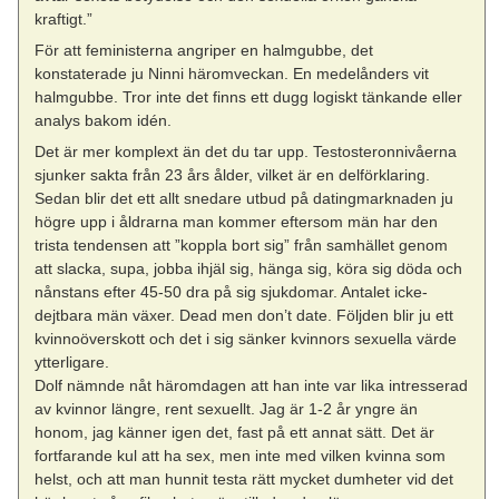
kraftigt.”
För att feministerna angriper en halmgubbe, det
konstaterade ju Ninni häromveckan. En medelånders vit
halmgubbe. Tror inte det finns ett dugg logiskt tänkande eller
analys bakom idén.
Det är mer komplext än det du tar upp. Testosteronnivåerna
sjunker sakta från 23 års ålder, vilket är en delförklaring.
Sedan blir det ett allt snedare utbud på datingmarknaden ju
högre upp i åldrarna man kommer eftersom män har den
trista tendensen att ”koppla bort sig” från samhället genom
att slacka, supa, jobba ihjäl sig, hänga sig, köra sig döda och
nånstans efter 45-50 dra på sig sjukdomar. Antalet icke-
dejtbara män växer. Dead men don’t date. Följden blir ju ett
kvinnoöverskott och det i sig sänker kvinnors sexuella värde
ytterligare.
Dolf nämnde nåt häromdagen att han inte var lika intresserad
av kvinnor längre, rent sexuellt. Jag är 1-2 år yngre än
honom, jag känner igen det, fast på ett annat sätt. Det är
fortfarande kul att ha sex, men inte med vilken kvinna som
helst, och att man hunnit testa rätt mycket dumheter vid det