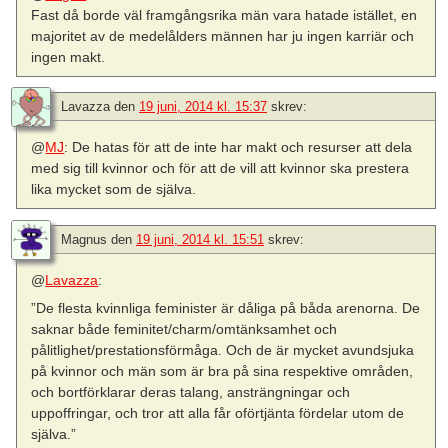
Fast då borde väl framgångsrika män vara hatade istället, en
majoritet av de medelålders männen har ju ingen karriär och
ingen makt.
Lavazza
den
19 juni, 2014 kl. 15:37
skrev:
@
MJ
: De hatas för att de inte har makt och resurser att dela
med sig till kvinnor och för att de vill att kvinnor ska prestera
lika mycket som de själva.
Magnus
den
19 juni, 2014 kl. 15:51
skrev:
@
Lavazza
:
”De flesta kvinnliga feminister är dåliga på båda arenorna. De
saknar både feminitet/charm/omtänksamhet och
pålitlighet/prestationsförmåga. Och de är mycket avundsjuka
på kvinnor och män som är bra på sina respektive områden,
och bortförklarar deras talang, ansträngningar och
uppoffringar, och tror att alla får oförtjänta fördelar utom de
själva.”