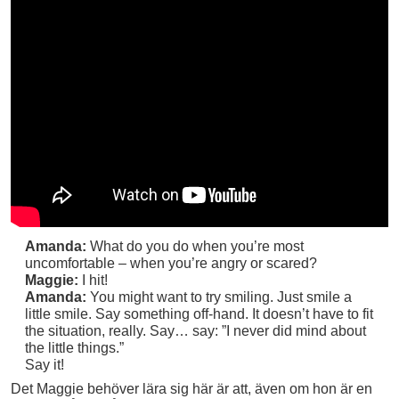
Amanda:
What do you do when you’re most
uncomfortable – when you’re angry or scared?
Maggie:
I hit!
Amanda:
You might want to try smiling. Just smile a
little smile. Say something off-hand. It doesn’t have to fit
the situation, really. Say… say: ”I never did mind about
the little things.”
Say it!
Det Maggie behöver lära sig här är att, även om hon är en