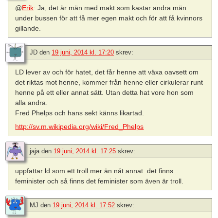
@
Erik
: Ja, det är män med makt som kastar andra män
under bussen för att få mer egen makt och för att få kvinnors
gillande.
JD
den
19 juni, 2014 kl. 17:20
skrev:
LD lever av och för hatet, det får henne att växa oavsett om
det riktas mot henne, kommer från henne eller cirkulerar runt
henne på ett eller annat sätt. Utan detta hat vore hon som
alla andra.
Fred Phelps och hans sekt känns likartad.
http://sv.m.wikipedia.org/wiki/Fred_Phelps
jaja
den
19 juni, 2014 kl. 17:25
skrev:
uppfattar ld som ett troll mer än nåt annat. det finns
feminister och så finns det feminister som även är troll.
MJ
den
19 juni, 2014 kl. 17:52
skrev: