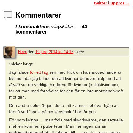
twitter i uppror
→
Kommentarer
I könsmaktens vågskålar
— 44
kommentarer
Ninni
den
19 juni, 2014 kl. 14:15
skrev:
*nickar ivrigt*
Jag talade
för ett tag
sen med Rick om karriärcoachande av
kvinnor, där jag talade om att kvinnor behöver hjälp med att
förstå
var de verkliga hinderna för kvinnor (kollektivismen),
för att man med förståelse för den får en inre motståndskraft
mot den.
Den andra delen är just detta, att kvinnor behöver hjälp att
förstå vad ”spela på sin könsmakt” har för pris.
För som kvinna … man föds med skyddsvärde, den sexuella
makten kommer i puberteten. Man har ingen annan
verklighet/erfarenhet att relatera till … man har inte samma