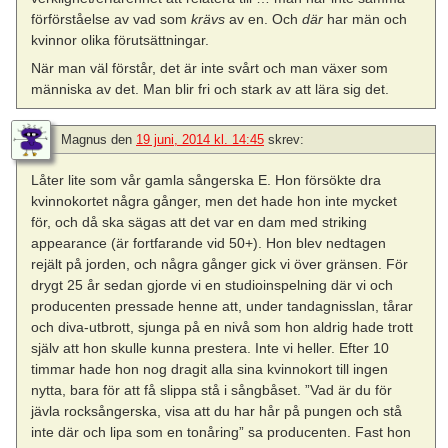
förförståelse av vad som
krävs
av en. Och
där
har män och
kvinnor olika förutsättningar.
När man väl förstår, det är inte svårt och man växer som
människa av det. Man blir fri och stark av att lära sig det.
Magnus
den
19 juni, 2014 kl. 14:45
skrev:
Låter lite som vår gamla sångerska E. Hon försökte dra
kvinnokortet några gånger, men det hade hon inte mycket
för, och då ska sägas att det var en dam med striking
appearance (är fortfarande vid 50+). Hon blev nedtagen
rejält på jorden, och några gånger gick vi över gränsen. För
drygt 25 år sedan gjorde vi en studioinspelning där vi och
producenten pressade henne att, under tandagnisslan, tårar
och diva-utbrott, sjunga på en nivå som hon aldrig hade trott
själv att hon skulle kunna prestera. Inte vi heller. Efter 10
timmar hade hon nog dragit alla sina kvinnokort till ingen
nytta, bara för att få slippa stå i sångbåset. ”Vad är du för
jävla rocksångerska, visa att du har hår på pungen och stå
inte där och lipa som en tonåring” sa producenten. Fast hon