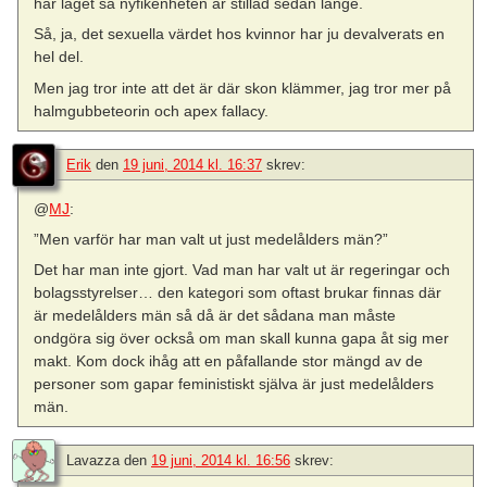
här laget så nyfikenheten är stillad sedan länge.
Så, ja, det sexuella värdet hos kvinnor har ju devalverats en
hel del.
Men jag tror inte att det är där skon klämmer, jag tror mer på
halmgubbeteorin och apex fallacy.
Erik
den
19 juni, 2014 kl. 16:37
skrev:
@
MJ
:
”Men varför har man valt ut just medelålders män?”
Det har man inte gjort. Vad man har valt ut är regeringar och
bolagsstyrelser… den kategori som oftast brukar finnas där
är medelålders män så då är det sådana man måste
ondgöra sig över också om man skall kunna gapa åt sig mer
makt. Kom dock ihåg att en påfallande stor mängd av de
personer som gapar feministiskt själva är just medelålders
män.
Lavazza
den
19 juni, 2014 kl. 16:56
skrev: