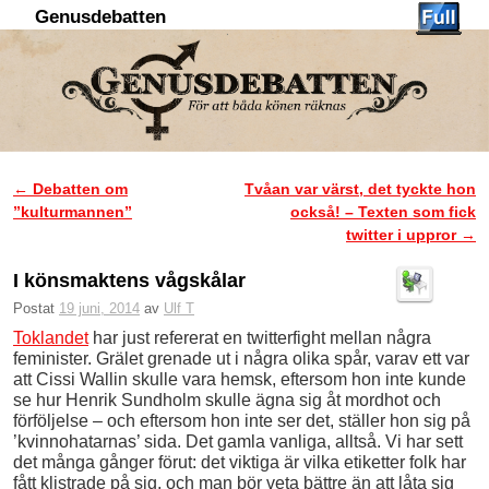
Genusdebatten
Hoppa till huvudinnehåll
Hoppa till sekundärt innehåll
←
Debatten om
Tvåan var värst, det tyckte hon
Inläggsnavigering
”kulturmannen”
också! – Texten som fick
twitter i uppror
→
I könsmaktens vågskålar
Postat
19 juni, 2014
av
Ulf T
Toklandet
har just refererat en twitterfight mellan några
feminister. Grälet grenade ut i några olika spår, varav ett var
att Cissi Wallin skulle vara hemsk, eftersom hon inte kunde
se hur Henrik Sundholm skulle ägna sig åt mordhot och
förföljelse – och eftersom hon inte ser det, ställer hon sig på
’kvinnohatarnas’ sida. Det gamla vanliga, alltså. Vi har sett
det många gånger förut: det viktiga är vilka etiketter folk har
fått klistrade på sig, och man bör veta bättre än att låta sig