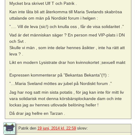
Mycket bra skrivet Ulf T och Patrik .
Kan inte låta bli att återkomma till Maria Svelands skabrösa
uttalande om män på Nordiskt forum i helgen :
”…. Vill de leva (sic!) och knulla oss , får de visa solidaritet .”
Vad är det människan säger ? En person med VIP-plats i DN
och Svt .
Skulle vi män , som inte delar hennes åsikter , inte ha rätt att
leva ? .
Likt en modern Lysistrate drar hon kvinnokortet ;sexuell makt
.
Expressen kommenterar på ”Bekantas Bekanta”(!!) :
”…Maria Sveland möttes av jubel på Nordiskt forum .”
Jag har nog satt min sista potatis , för jag kan inte för mitt liv
vara solidarisk mot denna körsbärsplockande dam och inte
lockas jag av hennes utlovade belöning heller !
Då drar jag hellre en Tarzan .
Patrik
den
19 juni, 2014 kl. 22:59
skrev: