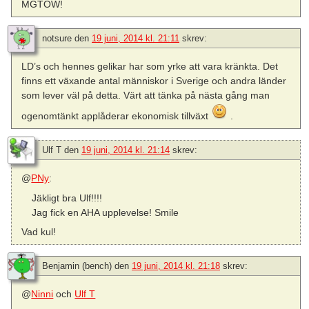
MGTOW!
notsure
den
19 juni, 2014 kl. 21:11
skrev:
LD’s och hennes gelikar har som yrke att vara kränkta. Det
finns ett växande antal människor i Sverige och andra länder
som lever väl på detta. Värt att tänka på nästa gång man
ogenomtänkt applåderar ekonomisk tillväxt
.
Ulf T
den
19 juni, 2014 kl. 21:14
skrev:
@
PNy
:
Jäkligt bra Ulf!!!!
Jag fick en AHA upplevelse! Smile
Vad kul!
Benjamin (bench)
den
19 juni, 2014 kl. 21:18
skrev:
@
Ninni
och
Ulf T