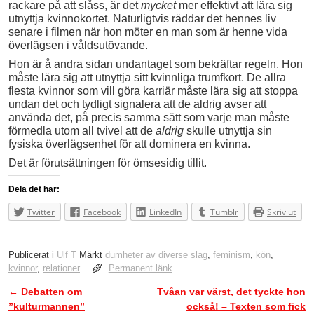
rackare på att slåss, är det
mycket
mer effektivt att lära sig
utnyttja kvinnokortet. Naturligtvis räddar det hennes liv
senare i filmen när hon möter en man som är henne vida
överlägsen i våldsutövande.
Hon är å andra sidan undantaget som bekräftar regeln. Hon
måste lära sig att utnyttja sitt kvinnliga trumfkort. De allra
flesta kvinnor som vill göra karriär måste lära sig att stoppa
undan det och tydligt signalera att de aldrig avser att
använda det, på precis samma sätt som varje man måste
förmedla utom all tvivel att de
aldrig
skulle utnyttja sin
fysiska överlägsenhet för att dominera en kvinna.
Det är förutsättningen för ömsesidig tillit.
Dela det här:
Twitter
Facebook
LinkedIn
Tumblr
Skriv ut
Publicerat i
Ulf T
Märkt
dumheter av diverse slag
,
feminism
,
kön
,
kvinnor
,
relationer
Permanent länk
←
Debatten om
Tvåan var värst, det tyckte hon
Inläggsnavigering
”kulturmannen”
också! – Texten som fick