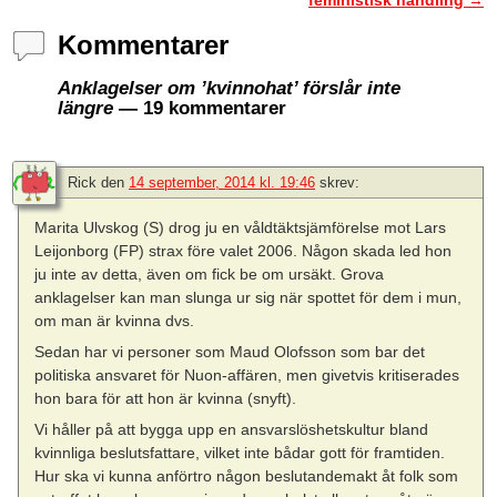
Kommentarer
Anklagelser om ’kvinnohat’ förslår inte
längre
— 19 kommentarer
Rick
den
14 september, 2014 kl. 19:46
skrev:
Marita Ulvskog (S) drog ju en våldtäktsjämförelse mot Lars
Leijonborg (FP) strax före valet 2006. Någon skada led hon
ju inte av detta, även om fick be om ursäkt. Grova
anklagelser kan man slunga ur sig när spottet för dem i mun,
om man är kvinna dvs.
Sedan har vi personer som Maud Olofsson som bar det
politiska ansvaret för Nuon-affären, men givetvis kritiserades
hon bara för att hon är kvinna (snyft).
Vi håller på att bygga upp en ansvarslöshetskultur bland
kvinnliga beslutsfattare, vilket inte bådar gott för framtiden.
Hur ska vi kunna anförtro någon beslutandemakt åt folk som