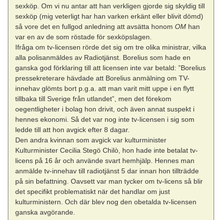
sexköp. Om vi nu antar att han verkligen gjorde sig skyldig till
sexköp (mig veterligt har han varken erkänt eller blivit dömd)
så vore det en fullgod anledning att avsätta honom
OM
han
var en av de som röstade för sexköpslagen.
Ifråga om tv-licensen rörde det sig om tre olika ministrar, vilka
alla polisanmäldes av Radiotjänst. Borelius som hade en
ganska god förklaring till att licensen inte var betald: ”Borelius
pressekreterare hävdade att Borelius anmälning om TV-
innehav glömts bort p.g.a. att man varit mitt uppe i en flytt
tillbaka till Sverige från utlandet”, men det förekom
oegentligheter i bolag hon drivit, och även annat suspekt i
hennes ekonomi. Så det var nog inte tv-licensen i sig som
ledde till att hon avgick efter 8 dagar.
Den andra kvinnan som avgick var kulturminister
Kulturminister Cecilia Stegö Chilò, hon hade inte betalat tv-
licens på 16 år och använde svart hemhjälp. Hennes man
anmälde tv-innehav till radiotjänst 5 dar innan hon tillträdde
på sin befattning. Oavsett var man tycker om tv-licens så blir
det specifikt problematiskt när det handlar om just
kulturministern. Och där blev nog den obetalda tv-licensen
ganska avgörande.