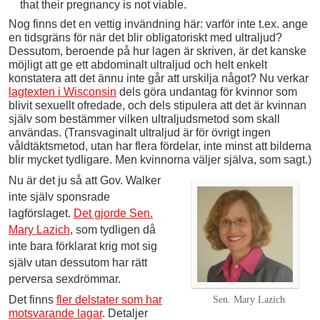
that their pregnancy is not viable.
Nog finns det en vettig invändning här: varför inte t.ex. ange
en tidsgräns för när det blir obligatoriskt med ultraljud?
Dessutom, beroende på hur lagen är skriven, är det kanske
möjligt att ge ett abdominalt ultraljud och helt enkelt
konstatera att det ännu inte går att urskilja något? Nu verkar
lagtexten i Wisconsin
dels göra undantag för kvinnor som
blivit sexuellt ofredade, och dels stipulera att det är kvinnan
själv som bestämmer vilken ultraljudsmetod som skall
användas. (Transvaginalt ultraljud är för övrigt ingen
våldtäktsmetod, utan har flera fördelar, inte minst att bilderna
blir mycket tydligare. Men kvinnorna väljer själva, som sagt.)
Nu är det ju så att Gov. Walker
inte själv sponsrade
lagförslaget.
Det gjorde Sen.
Mary Lazich
, som tydligen då
inte bara förklarat krig mot sig
själv utan dessutom har rätt
perversa sexdrömmar.
Det finns
fler delstater som har
Sen. Mary Lazich
motsvarande lagar
. Detaljer