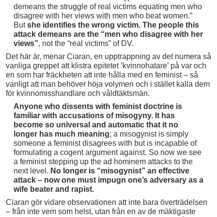
demeans the struggle of real victims equating men who
disagree with her views with men who beat women.”
But
she identifies the wrong victim. The people this
attack demeans are the “men who disagree with her
views”
, not the “real victims” of DV.
Det här är, menar Ciaran, en upptrappning av det numera så
vanliga greppet att klistra epitetet ’kvinnohatare’ på var och
en som har fräckheten att inte hålla med en feminist – så
vanligt att man behöver höja volymen och i stället kalla dem
för kvinnomisshandlare och våldtäktsmän.
Anyone who dissents with feminist doctrine is
familiar with accusations of misogyny. It has
become so universal and automatic that it no
longer has much meaning
; a misogynist is simply
someone a feminist disagrees with but is incapable of
formulating a cogent argument against. So now we see
a feminist stepping up the ad hominem attacks to the
next level.
No longer is “misogynist” an effective
attack – now one must impugn one’s adversary as a
wife beater and rapist.
Ciaran gör vidare observationen att inte bara överträdelsen
– från inte vem som helst, utan från en av de mäktigaste