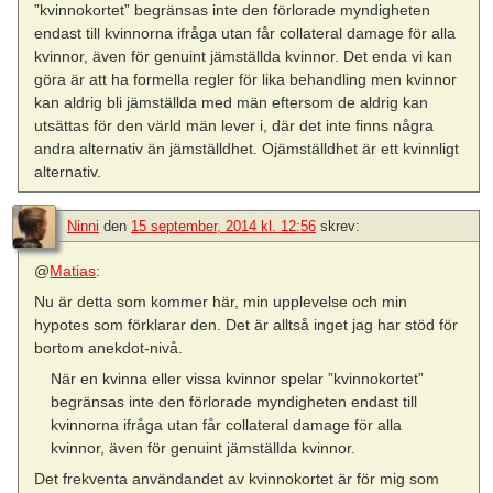
”kvinnokortet” begränsas inte den förlorade myndigheten
endast till kvinnorna ifråga utan får collateral damage för alla
kvinnor, även för genuint jämställda kvinnor. Det enda vi kan
göra är att ha formella regler för lika behandling men kvinnor
kan aldrig bli jämställda med män eftersom de aldrig kan
utsättas för den värld män lever i, där det inte finns några
andra alternativ än jämställdhet. Ojämställdhet är ett kvinnligt
alternativ.
Ninni
den
15 september, 2014 kl. 12:56
skrev:
@
Matias
:
Nu är detta som kommer här, min upplevelse och min
hypotes som förklarar den. Det är alltså inget jag har stöd för
bortom anekdot-nivå.
När en kvinna eller vissa kvinnor spelar ”kvinnokortet”
begränsas inte den förlorade myndigheten endast till
kvinnorna ifråga utan får collateral damage för alla
kvinnor, även för genuint jämställda kvinnor.
Det frekventa användandet av kvinnokortet är för mig som