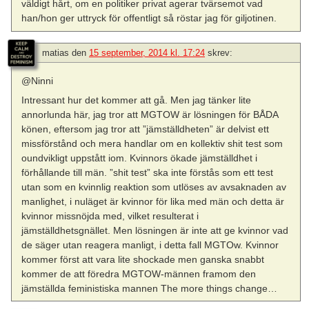
väldigt hårt, om en politiker privat agerar tvärsemot vad
han/hon ger uttryck för offentligt så röstar jag för giljotinen.
matias
den
15 september, 2014 kl. 17:24
skrev:
@Ninni
Intressant hur det kommer att gå. Men jag tänker lite
annorlunda här, jag tror att MGTOW är lösningen för BÅDA
könen, eftersom jag tror att ”jämställdheten” är delvist ett
missförstånd och mera handlar om en kollektiv shit test som
oundvikligt uppstått iom. Kvinnors ökade jämställdhet i
förhållande till män. ”shit test” ska inte förstås som ett test
utan som en kvinnlig reaktion som utlöses av avsaknaden av
manlighet, i nuläget är kvinnor för lika med män och detta är
kvinnor missnöjda med, vilket resulterat i
jämställdhetsgnället. Men lösningen är inte att ge kvinnor vad
de säger utan reagera manligt, i detta fall MGTOw. Kvinnor
kommer först att vara lite shockade men ganska snabbt
kommer de att föredra MGTOW-männen framom den
jämställda feministiska mannen The more things change…