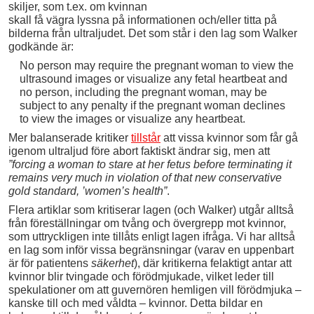
skiljer, som t.ex. om kvinnan
skall få vägra lyssna på informationen och/eller titta på
bilderna från ultraljudet. Det som står i den lag som Walker
godkände är:
No person may require the pregnant woman to view the
ultrasound images or visualize any fetal heartbeat and
no person, including the pregnant woman, may be
subject to any penalty if the pregnant woman declines
to view the images or visualize any heartbeat.
Mer balanserade kritiker
tillstår
att vissa kvinnor som får gå
igenom ultraljud före abort faktiskt ändrar sig, men att
”forcing a woman to stare at her fetus before terminating it
remains very much in violation of that new conservative
gold standard, ’women’s health”
.
Flera artiklar som kritiserar lagen (och Walker) utgår alltså
från föreställningar om tvång och övergrepp mot kvinnor,
som uttryckligen inte tillåts enligt lagen ifråga. Vi har alltså
en lag som inför vissa begränsningar (varav en uppenbart
är för patientens
säkerhet
), där kritikerna felaktigt antar att
kvinnor blir tvingade och förödmjukade, vilket leder till
spekulationer om att guvernören hemligen vill förödmjuka –
kanske till och med våldta – kvinnor. Detta bildar en