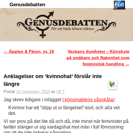
Genusdebatten
Hoppa till huvudinnehåll
Hoppa till sekundärt innehåll
←
Äpplen & Päron, nr. 18
Veckans dumheter – Könsbyte
Inläggsnavigering
på småbarn och Nakenhet som
feministisk handling
→
Anklagelser om ’kvinnohat’ förslår inte
längre
Postat
14 september, 2014
av
Ulf T
Jag skrev tidigare i inlägget
I könsmaktens vågskålar
:
Kvinnor har ett ”slipp ut ur fängelset”-kort, och alla vet
det.
Vi ser prov på det lite då och då, inte minst när feminister på
twitter slänger ur sig vardagshat mot män i full förvissning
om att de inte riskerar någonting.