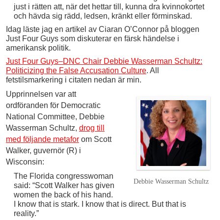
just i rätten att, när det hettar till, kunna dra kvinnokortet
och hävda sig rädd, ledsen, kränkt eller förminskad.
Idag läste jag en artikel av Ciaran O’Connor på bloggen
Just Four Guys som diskuterar en färsk händelse i
amerikansk politik.
Just Four Guys–DNC Chair Debbie Wasserman Schultz:
Politicizing the False Accusation Culture
. All
fetstilsmarkering i citaten nedan är min.
Upprinnelsen var att
ordföranden för Democratic
National Committee, Debbie
Wasserman Schultz,
drog till
med följande metafor
om Scott
Walker, guvernör (R) i
Wisconsin:
The Florida congresswoman
Debbie Wasserman Schultz
said: “Scott Walker has given
women the back of his hand.
I know that is stark. I know that is direct. But that is
reality.”