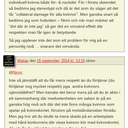
individuell kvinna både för- & nackdel. För i första skeendet
så bedöms jag stereotypt och då är det som du säger att det
får ”collateral damage för alla kvinnor”. Men ganska snart så
bedöms jag som Individen – Ninni och när man märker att
”det där är inte jag” så ger det en omvänd effekt där
respekten man får igen är betydande.
Så jag upplever inte det som ett problem för mig på en
personlig nivå … snarare det omvända.
Matias
den
15 september, 2014 kl. 13:15
skrev:
@
Ninni
:
Inte så jämställt att du får mera respekt än du förtjänar (du
förtjänar nog mycket respekt) pga. andra kvinnors
ojämställdhet? Men kanske det beror mera på att du är aktiv i
ett sammanhang där medvetenheten om saken är på en
ganska hög nivå och där det inte finns många kvinnor som
spelar på kvinnokortet, förutom på motståndarsidan förstås.
Men jag tror att du skulle ta mera skada på en arbetsplats
med hård konkurrens där vissa kvinnor kör med kvinnokortet,