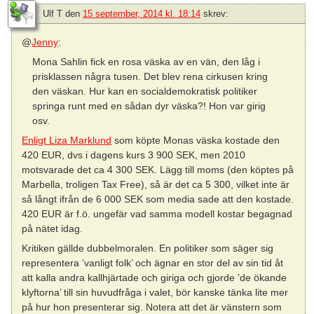
Ulf T
den
15 september, 2014 kl. 18:14
skrev:
@
Jenny
:
Mona Sahlin fick en rosa väska av en vän, den låg i
prisklassen några tusen. Det blev rena cirkusen kring
den väskan. Hur kan en socialdemokratisk politiker
springa runt med en sådan dyr väska?! Hon var girig
osv.
Enligt Liza Marklund
som köpte Monas väska kostade den
420 EUR, dvs i dagens kurs 3 900 SEK, men 2010
motsvarade det ca 4 300 SEK. Lägg till moms (den köptes på
Marbella, troligen Tax Free), så är det ca 5 300, vilket inte är
så långt ifrån de 6 000 SEK som media sade att den kostade.
420 EUR är f.ö. ungefär vad samma modell kostar begagnad
på nätet idag.
Kritiken gällde dubbelmoralen. En politiker som säger sig
representera ’vanligt folk’ och ägnar en stor del av sin tid åt
att kalla andra kallhjärtade och giriga och gjorde ’de ökande
klyftorna’ till sin huvudfråga i valet, bör kanske tänka lite mer
på hur hon presenterar sig. Notera att det är vänstern som