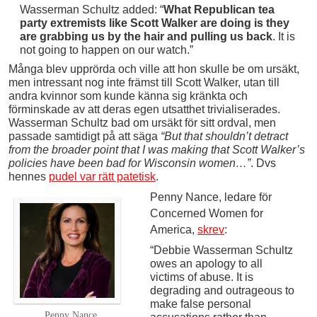
Wasserman Schultz added: “
What Republican tea
party extremists like Scott Walker are doing is they
are grabbing us by the hair and pulling us back
. It is
not going to happen on our watch.”
Många blev upprörda och ville att hon skulle be om ursäkt,
men intressant nog inte främst till Scott Walker, utan till
andra kvinnor som kunde känna sig kränkta och
förminskade av att deras egen utsatthet trivialiserades.
Wasserman Schultz bad om ursäkt för sitt ordval, men
passade samtidigt på att säga
“But that shouldn’t detract
from the broader point that I was making that Scott Walker’s
policies have been bad for Wisconsin women…”
. Dvs
hennes
pudel var rätt patetisk
.
Penny Nance, ledare för
Concerned Women for
America,
skrev
:
“Debbie Wasserman Schultz
owes an apology to all
victims of abuse. It is
degrading and outrageous to
make false personal
Penny Nance