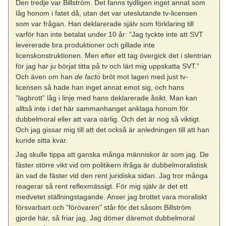
Den tredje var Billström. Det fanns tydligen inget annat som
låg honom i fatet då, utan det var uteslutande tv-licensen
som var frågan. Han deklarerade själv som förklaring till
varför han inte betalat under 10 år: ”Jag tyckte inte att SVT
levererade bra produktioner och gillade inte
licenskonstruktionen. Men efter ett tag övergick det i slentrian
för jag har ju börjat titta på tv och lärt mig uppskatta SVT.”
Och även om han
de facto
bröt mot lagen med just tv-
licensen så hade han inget annat emot sig, och hans
”lagbrott” låg i linje med hans deklarerade åsikt. Man kan
alltså inte i det här sammanhanget anklaga honom för
dubbelmoral eller att vara oärlig. Och det är nog så viktigt.
Och jag gissar mig till att det också är anledningen till att han
kunde sitta kvar.
Jag skulle tippa att ganska många människor är som jag. De
fäster större vikt vid om politikern ifråga är dubbelmoralistisk
än vad de fäster vid den rent juridiska sidan. Jag tror många
reagerar så rent reflexmässigt. För mig själv är det ett
medvetet ställningstagande. Anser jag brottet vara moraliskt
försvarbart och ”förövaren” står för det såsom Billström
gjorde här, så friar jag. Jag dömer däremot dubbelmoral