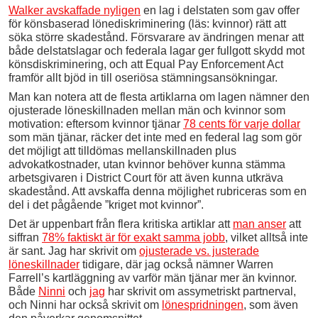
Walker avskaffade nyligen
en lag i delstaten som gav offer
för könsbaserad lönediskriminering (läs: kvinnor) rätt att
söka större skadestånd. Försvarare av ändringen menar att
både delstatslagar och federala lagar ger fullgott skydd mot
könsdiskriminering, och att Equal Pay Enforcement Act
framför allt bjöd in till oseriösa stämningsansökningar.
Man kan notera att de flesta artiklarna om lagen nämner den
ojusterade löneskillnaden mellan män och kvinnor som
motivation: eftersom kvinnor tjänar
78 cents för varje dollar
som män tjänar, räcker det inte med en federal lag som gör
det möjligt att tilldömas mellanskillnaden plus
advokatkostnader, utan kvinnor behöver kunna stämma
arbetsgivaren i District Court för att även kunna utkräva
skadestånd. Att avskaffa denna möjlighet rubriceras som en
del i det pågående ”kriget mot kvinnor”.
Det är uppenbart från flera kritiska artiklar att
man anser
att
siffran
78% faktiskt är för exakt samma jobb
, vilket alltså inte
är sant. Jag har skrivit om
ojusterade vs. justerade
löneskillnader
tidigare, där jag också nämner Warren
Farrell’s kartläggning av varför män tjänar mer än kvinnor.
Både
Ninni
och
jag
har skrivit om assymetriskt partnerval,
och Ninni har också skrivit om
lönespridningen
, som även