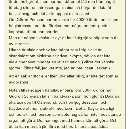
är det helt grönt, men har hon däremot fått den från något
företag eller en intresseorganisation så börjar det luta åt
bestickning, och det är knappast ointressant.
Om Göran Persson har en väska för 40000 är det onekligen
högintressant om det förekommer några oegentligheter
kopplade till att han har den.
Men att någons väska är dyr är inte i sig självt något som är
av intresse.
Likaså är aktieinnehav inte något som i sig självt är
skandalöst om aktierna är privat inköpta, såvida det inte
aktieinnehavet innebär en jävssituation. (Vilket det kanske
gjorde i Bildts fall, jag vet inte, jag är inte insatt i saken.)
Att en sak är stor eller liten, dyr eller billig, är inte det som är
avgörande.
Notan till riksdagen handlade ”bara” om 3304 kronor när
Gudrun Schyman lät sin handväska som hon glömt i Dalarna
åka taxi upp till Östersund, och hon ljög dessutom och
hävdade att hon själv åkt med taxin. Det är flagrant oärligt
och oetiskt, och person som beter sig så har inte i beslutande
organ att göra. Det har inget med hennes kön att göra. Och
detta kan man då jämföra med t.ex. Littorins påstådda