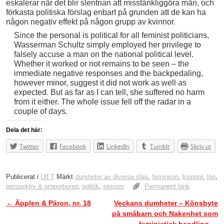
eskalerar när det blir slentrian att misstänkliggöra män, och
förkasta politiska förslag enbart på grunden att de kan ha
någon negativ effekt på någon grupp av kvinnor.
Since the personal is political for all feminist politicians,
Wasserman Schultz simply employed her privilege to
falsely accuse a man on the national political level.
Whether it worked or not remains to be seen – the
immediate negative responses and the backpedaling,
however minor, suggest it did not work as well as
expected. But as far as I can tell, she suffered no harm
from it either. The whole issue fell off the radar in a
couple of days.
Dela det här:
Twitter
Facebook
LinkedIn
Tumblr
Skriv ut
Publicerat i
Ulf T
Märkt
dumheter av diverse slag
,
feminism
,
kvinnor
,
lön
,
perspektiv & proportioner
,
politik
,
sexism
Permanent länk
←
Äpplen & Päron, nr. 18
Veckans dumheter – Könsbyte
Inläggsnavigering
på småbarn och Nakenhet som
feministisk handling
→