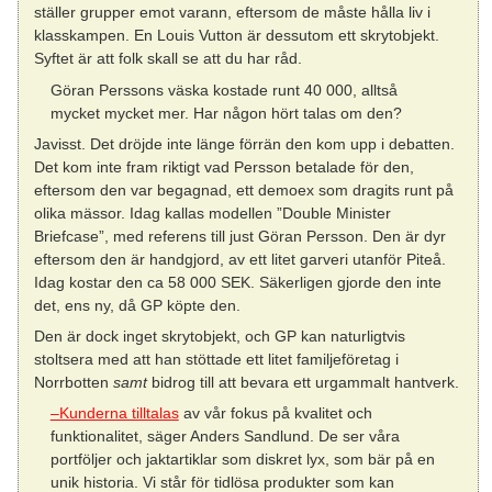
ställer grupper emot varann, eftersom de måste hålla liv i
klasskampen. En Louis Vutton är dessutom ett skrytobjekt.
Syftet är att folk skall se att du har råd.
Göran Perssons väska kostade runt 40 000, alltså
mycket mycket mer. Har någon hört talas om den?
Javisst. Det dröjde inte länge förrän den kom upp i debatten.
Det kom inte fram riktigt vad Persson betalade för den,
eftersom den var begagnad, ett demoex som dragits runt på
olika mässor. Idag kallas modellen ”Double Minister
Briefcase”, med referens till just Göran Persson. Den är dyr
eftersom den är handgjord, av ett litet garveri utanför Piteå.
Idag kostar den ca 58 000 SEK. Säkerligen gjorde den inte
det, ens ny, då GP köpte den.
Den är dock inget skrytobjekt, och GP kan naturligtvis
stoltsera med att han stöttade ett litet familjeföretag i
Norrbotten
samt
bidrog till att bevara ett urgammalt hantverk.
–Kunderna tilltalas
av vår fokus på kvalitet och
funktionalitet, säger Anders Sandlund. De ser våra
portföljer och jaktartiklar som diskret lyx, som bär på en
unik historia. Vi står för tidlösa produkter som kan