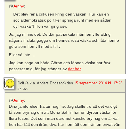
@
Jenny
:
Det blev rena cirkusen kring den väskan. Hur kan en
socialdemokratisk politiker springa runt med en sådan
dyr väska?! Hon var girig osv.
Jo, jag minns det. De där patriarkala männen ville aldrig
någonsin sluta gagga om hennes rosa väska och låta henne
göra som hon vill med sitt liv
Eller så inte …
Jag kan säga att både Göran och Monas väska har
helt
passerat mig, för jag stänger av
det här
.
Dolf (a.k.a. Anders Ericsson)
den
15 september, 2014 kl. 17:23
skrev:
@
Jenny
:
Dina jämförelser haltar nog lite. Jag skulle tro att det väldigt
få som bryr sig om att Mona Sahlin har en dyrbar väska för
flera tusen. Det som man däremot kanske bryr sig om är var
hon har fått den ifrån, dvs. har hon fått den från en privat vän