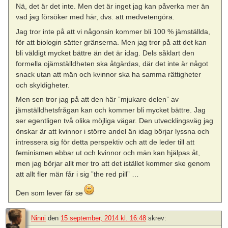
Nä, det är det inte. Men det är inget jag kan påverka mer än
vad jag försöker med här, dvs. att medvetengöra.
Jag tror inte på att vi någonsin kommer bli 100 % jämställda,
för att biologin sätter gränserna. Men jag tror på att det kan
bli väldigt mycket bättre än det är idag. Dels såklart den
formella ojämställdheten ska åtgärdas, där det inte är något
snack utan att män och kvinnor ska ha samma rättigheter
och skyldigheter.
Men sen tror jag på att den här ”mjukare delen” av
jämställdhetsfrågan kan och kommer bli mycket bättre. Jag
ser egentligen två olika möjliga vägar. Den utvecklingsväg jag
önskar är att kvinnor i större andel än idag börjar lyssna och
intressera sig för detta perspektiv och att de leder till att
feminismen ebbar ut och kvinnor och män kan hjälpas åt,
men jag börjar allt mer tro att det istället kommer ske genom
att allt fler män får i sig ”the red pill” …
Den som lever får se
Ninni
den
15 september, 2014 kl. 16:48
skrev: