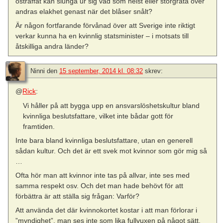
ostraffat kan slunga ur sig vad som helst eller storgråta över
andras elakhet genast när det blåser snålt?
Är någon fortfarande förvånad över att Sverige inte riktigt
verkar kunna ha en kvinnlig statsminister – i motsats till
åtskilliga andra länder?
Ninni
den
15 september, 2014 kl. 08:32
skrev:
@
Rick
:
Vi håller på att bygga upp en ansvarslöshetskultur bland
kvinnliga beslutsfattare, vilket inte bådar gott för
framtiden.
Inte bara bland kvinnliga beslutsfattare, utan en generell
sådan kultur. Och det är ett svek mot kvinnor som gör mig så
…
Ofta hör man att kvinnor inte tas på allvar, inte ses med
samma respekt osv. Och det man hade behövt för att
förbättra är att ställa sig frågan: Varför?
Att använda det där kvinnokortet kostar i att man förlorar i
”myndighet”, man ses inte som lika fullvuxen på något sätt.