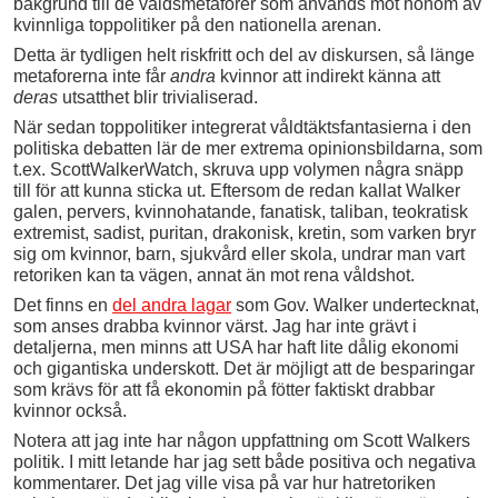
bakgrund till de våldsmetaforer som används mot honom av
kvinnliga toppolitiker på den nationella arenan.
Detta är tydligen helt riskfritt och del av diskursen, så länge
metaforerna inte får
andra
kvinnor att indirekt känna att
deras
utsatthet blir trivialiserad.
När sedan toppolitiker integrerat våldtäktsfantasierna i den
politiska debatten lär de mer extrema opinionsbildarna, som
t.ex. ScottWalkerWatch, skruva upp volymen några snäpp
till för att kunna sticka ut. Eftersom de redan kallat Walker
galen, pervers, kvinnohatande, fanatisk, taliban, teokratisk
extremist, sadist, puritan, drakonisk, kretin, som varken bryr
sig om kvinnor, barn, sjukvård eller skola, undrar man vart
retoriken kan ta vägen, annat än mot rena våldshot.
Det finns en
del andra lagar
som Gov. Walker undertecknat,
som anses drabba kvinnor värst. Jag har inte grävt i
detaljerna, men minns att USA har haft lite dålig ekonomi
och gigantiska underskott. Det är möjligt att de besparingar
som krävs för att få ekonomin på fötter faktiskt drabbar
kvinnor också.
Notera att jag inte har någon uppfattning om Scott Walkers
politik. I mitt letande har jag sett både positiva och negativa
kommentarer. Det jag ville visa på var hur hatretoriken