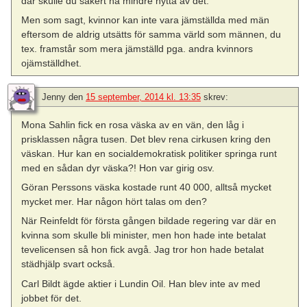
där skulle du säkert ha mindre nytta av det.
Men som sagt, kvinnor kan inte vara jämställda med män
eftersom de aldrig utsätts för samma värld som männen, du
tex. framstår som mera jämställd pga. andra kvinnors
ojämställdhet.
Jenny
den
15 september, 2014 kl. 13:35
skrev:
Mona Sahlin fick en rosa väska av en vän, den låg i
prisklassen några tusen. Det blev rena cirkusen kring den
väskan. Hur kan en socialdemokratisk politiker springa runt
med en sådan dyr väska?! Hon var girig osv.
Göran Perssons väska kostade runt 40 000, alltså mycket
mycket mer. Har någon hört talas om den?
När Reinfeldt för första gången bildade regering var där en
kvinna som skulle bli minister, men hon hade inte betalat
tevelicensen så hon fick avgå. Jag tror hon hade betalat
städhjälp svart också.
Carl Bildt ägde aktier i Lundin Oil. Han blev inte av med
jobbet för det.