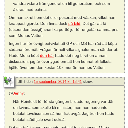
vandra vidare från generation till generation, och som
åldras med patina.
Om han skrutit om det eller poserat med väskan, vilket han
knappast gjorde. Den finns dock
på bild
. Det går att få
(utseendemässigt) snarlika portföljer för ungefär samma pris
som Monas Vutton.
Ingen har för övrigt betvivlat att GP och MS har råd att köpa
sådana föremål. Frågan är helt vilka signaler man sänder ut.
Hade Mona köpt
den här
hade det nog blivit en annan
diskussion: jag är övertygad om att hon kunnat bli folkets
hjälte även om den kostar 10x mer än hennes Vutton.
Ulf T
den
15 september, 2014 kl. 18:41
skrev:
@
Jenny
:
När Reinfeldt för första gången bildade regering var där
en kvinna som skulle bli minister, men hon hade inte
betalat tevelicensen så hon fick avgå. Jag tror hon hade
betalat städhjälp svart också.
Det var två kvinnor som inte betalat tevelicensen: Maria