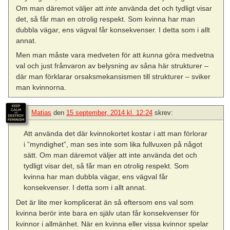
Om man däremot väljer att
inte
använda det och tydligt visar
det, så får man en otrolig respekt. Som kvinna har man
dubbla vägar, ens vägval får konsekvenser. I detta som i allt
annat.
Men man måste vara medveten för att
kunna
göra medvetna
val och just frånvaron av belysning av såna här strukturer –
där man förklarar orsaksmekansismen till strukturer – sviker
man kvinnorna.
Matias
den
15 september, 2014 kl. 12:24
skrev:
Att använda det där kvinnokortet kostar i att man förlorar
i ”myndighet”, man ses inte som lika fullvuxen på något
sätt. Om man däremot väljer att inte använda det och
tydligt visar det, så får man en otrolig respekt. Som
kvinna har man dubbla vägar, ens vägval får
konsekvenser. I detta som i allt annat.
Det är lite mer komplicerat än så eftersom ens val som
kvinna berör inte bara en själv utan får konsekvenser för
kvinnor i allmänhet. När en kvinna eller vissa kvinnor spelar