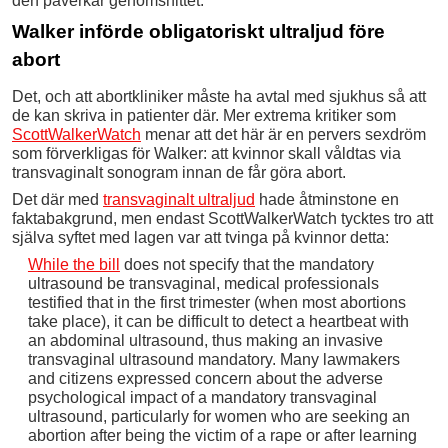
den påverkar genomsnittet.
Walker införde obligatoriskt ultraljud före
abort
Det, och att abortkliniker måste ha avtal med sjukhus så att
de kan skriva in patienter där. Mer extrema kritiker som
ScottWalkerWatch
menar att det här är en pervers sexdröm
som förverkligas för Walker: att kvinnor skall våldtas via
transvaginalt sonogram innan de får göra abort.
Det där med
transvaginalt ultraljud
hade åtminstone en
faktabakgrund, men endast ScottWalkerWatch tycktes tro att
själva syftet med lagen var att tvinga på kvinnor detta:
While the bill
does not specify that the mandatory
ultrasound be transvaginal, medical professionals
testified that in the first trimester (when most abortions
take place), it can be difficult to detect a heartbeat with
an abdominal ultrasound, thus making an invasive
transvaginal ultrasound mandatory. Many lawmakers
and citizens expressed concern about the adverse
psychological impact of a mandatory transvaginal
ultrasound, particularly for women who are seeking an
abortion after being the victim of a rape or after learning