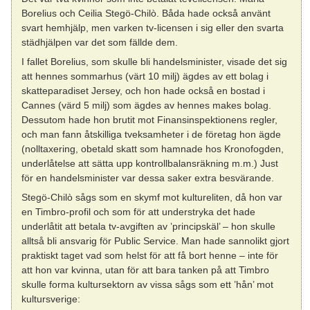
Borelius och Ceilia Stegö-Chilò. Båda hade också använt
svart hemhjälp, men varken tv-licensen i sig eller den svarta
städhjälpen var det som fällde dem.
I fallet Borelius, som skulle bli handelsminister, visade det sig
att hennes sommarhus (värt 10 milj) ägdes av ett bolag i
skatteparadiset Jersey, och hon hade också en bostad i
Cannes (värd 5 milj) som ägdes av hennes makes bolag.
Dessutom hade hon brutit mot Finansinspektionens regler,
och man fann åtskilliga tveksamheter i de företag hon ägde
(nolltaxering, obetald skatt som hamnade hos Kronofogden,
underlåtelse att sätta upp kontrollbalansräkning m.m.) Just
för en handelsminister var dessa saker extra besvärande.
Stegö-Chilò sågs som en skymf mot kultureliten, då hon var
en Timbro-profil och som för att understryka det hade
underlåtit att betala tv-avgiften av ’principskäl’ – hon skulle
alltså bli ansvarig för Public Service. Man hade sannolikt gjort
praktiskt taget vad som helst för att få bort henne – inte för
att hon var kvinna, utan för att bara tanken på att Timbro
skulle forma kultursektorn av vissa sågs som ett ’hån’ mot
kultursverige: