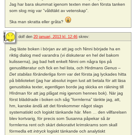
Jag har bara skummat igenom texten men den första tanken
som slog mig var ”våldtäkt av vetenskap”.
Ska man skratta eller gråta?
dolf
den
20 januari, 2013 kl. 12:46
skrev:
Jag läste boken i början av att jag och Ninni började ha en
riktig dialog med varandra (vi diskuterar en hel del bakom
kulisserna), jag bad helt enkelt Ninni om några tips på
genuslitteratur och fick en hel lista, och Hirdmans
Genus –
Det stabilas föränderliga form
var det första jag lyckades hitta
på biblioteket (jag har absolut ingen lust att betala för att läsa
genusitiska texter, egentligen borde jag skicka en räkning till
HIrdman för att jag plågat mig igenom hennes bok). När jag
först bläddrade i boken och såg ”formlerna” tänkte jag, att,
hm, kanske ändå att det förekommer något slags
systematiskt och logiskt tänkande här. Men … den villfarelsen
blev kortvarig, för precis som Susanna påpekar så är
formlerna rent och skärt dekorativt krimskrams som skall
förmedla ett
intryck
logiskt tänkande och analytiskt