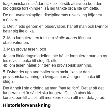
tragikomiska i ett sådant taktiskt försök att svepa bort den
biologiska forskningen, så jag tänkte orda lite om detta.
De naturvetenskapliga disciplinernas utveckling följer ett
mönster:
1. Det inleds genom en observation, här att män och kvinnor
beter sig lite olika.
2. Man formulerar en tes som
skulle kunna
förklara
observationen.
3. Man provar tesen, och
4a. om förklaringsmodellen inte håller formulerar man en ny
tes (dvs. tillbaka till steg 2), eller
4b. om tesen håller blir den en provisorisk sanning.
5. Dyker det upp anomalier som omkullkastar den
provisoriska sanningen tvingas man återigen tillbaka till
steg 2.
Det är helt i sin ordning att man ”haft fel förr”. Det är så det
fungerar, det är så det ska fungera. Och så utvecklas
kunskapen till att bli allt mer korrekt och allt mer detaljerad.
Historieförvanskning