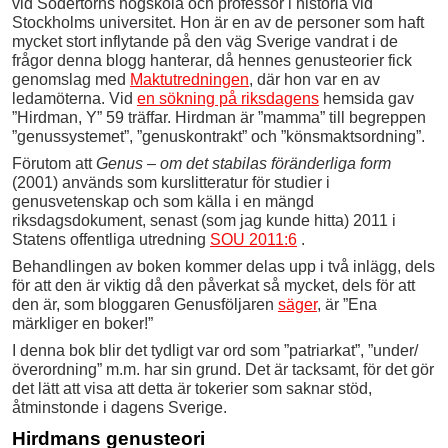
vid Södertörns högskola och professor i historia vid
Stockholms universitet. Hon är en av de personer som haft
mycket stort inflytande på den väg Sverige vandrat i de
frågor denna blogg hanterar, då hennes genusteorier fick
genomslag med
Maktutredningen
, där hon var en av
ledamöterna. Vid
en sökning på riksdagens
hemsida gav
”Hirdman, Y” 59 träffar. Hirdman är ”mamma” till begreppen
”genussystemet”, ”genuskontrakt” och ”könsmaktsordning”.
Förutom att
Genus – om det stabilas föränderliga form
(2001) används som kurslitteratur för studier i
genusvetenskap och som källa i en mängd
riksdagsdokument, senast (som jag kunde hitta) 2011 i
Statens offentliga utredning
SOU 2011:6
.
Behandlingen av boken kommer delas upp i två inlägg, dels
för att den är viktig då den påverkat så mycket, dels för att
den är, som bloggaren Genusföljaren
säger
, är ”Ena
märkliger en boker!”
I denna bok blir det tydligt var ord som ”patriarkat”, ”under/
överordning” m.m. har sin grund. Det är tacksamt, för det gör
det lätt att visa att detta är tokerier som saknar stöd,
åtminstonde i dagens Sverige.
Hirdmans genusteori