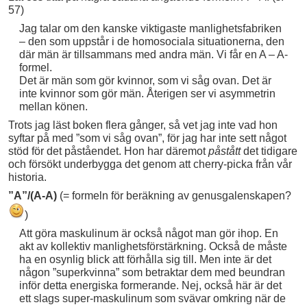
57)
Jag talar om den kanske viktigaste manlighetsfabriken
– den som uppstår i de homosociala situationerna, den
där män är tillsammans med andra män. Vi får en A – A-
formel.
Det är män som gör kvinnor, som vi såg ovan. Det är
inte kvinnor som gör män. Återigen ser vi asymmetrin
mellan könen.
Trots jag läst boken flera gånger, så vet jag inte vad hon
syftar på med ”som vi såg ovan”, för jag har inte sett något
stöd för det påståendet. Hon har däremot
påstått
det tidigare
och försökt underbygga det genom att cherry-picka från vår
historia.
”A”/(A-A)
(= formeln för beräkning av genusgalenskapen?
)
Att göra maskulinum är också något man gör ihop. En
akt av kollektiv manlighetsförstärkning. Också de måste
ha en osynlig blick att förhålla sig till. Men inte är det
någon ”superkvinna” som betraktar dem med beundran
inför detta energiska formerande. Nej, också här är det
ett slags super-maskulinum som svävar omkring när de