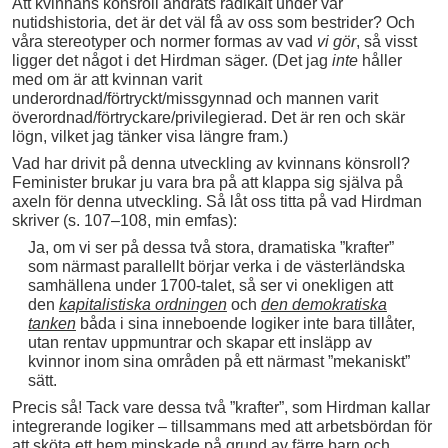
Att kvinnans könsroll ändrats radikalt under vår
nutidshistoria, det är det väl få av oss som bestrider? Och
våra stereotyper och normer formas av vad
vi gör
, så visst
ligger det något i det Hirdman säger. (Det jag
inte
håller
med om är att kvinnan varit
underordnad/förtryckt/missgynnad och mannen varit
överordnad/förtryckare/privilegierad. Det är ren och skär
lögn, vilket jag tänker visa längre fram.)
Vad har drivit på denna utveckling av kvinnans könsroll?
Feminister brukar ju vara bra på att klappa sig själva på
axeln för denna utveckling. Så låt oss titta på vad Hirdman
skriver (s. 107–108, min emfas):
Ja, om vi ser på dessa två stora, dramatiska ”krafter”
som närmast parallellt börjar verka i de västerländska
samhällena under 1700-talet, så ser vi onekligen att
den
kapitalistiska ordningen
och
den demokratiska
tanken
båda i sina inneboende logiker inte bara tillåter,
utan rentav uppmuntrar och skapar ett insläpp av
kvinnor inom sina områden på ett närmast ”mekaniskt”
sätt.
Precis så! Tack vare dessa två ”krafter”, som Hirdman kallar
integrerande logiker – tillsammans med att arbetsbördan för
att sköta ett hem minskade på grund av färre barn och