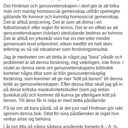
Det Hirdman och genusvetenskapen i stort gör är att tolka
män och manlig homosocial gemenskap
utifrån
spelregler
gällande för kvinnor och kvinnlig homosocial gemenskap.
Det är alltså projicering. Det är som att döma i en
fotbollsmatch efter regler för tennis. Det är en effekt av att
genusvetenskapen (nästan) uteslutande bedrivs av kvinnor.
Det är alltså en yrkeskår som har en mer eller mindre
gemensam
levd erfarenhet
, vilken medför en helt skev
tolkning av så väl situationer som forskningsresultat.
Jag är medveten om att detta är något jag ”bara” påstår och
problemet är att denna forskning, mig veterligen, inte finns. I
slutet av denna serie om genusvetenskapens bibliotek
kommer några titlar som är från genusvetenskaplig
forskning, som kommer att ge mer ”kött på benen” till denna
kritik av genusvetenskapen. Efter dessa titlar skall jag gå in
på deras kritiska maskulinitetsstudier (som jag redan
tjuvkikat på) och kommer då kunna ge ytterligare kött på
benen. Till dess får ni nöja er med detta påstående.
På tal om att bara påstå, så är det just vad Hirdman gör rakt
igenom denna bok. Stöd för sina påståenden är inget hon
verkar anse sig behöva.
Låt oss titta på några sådana angående formeln A – A: (s.