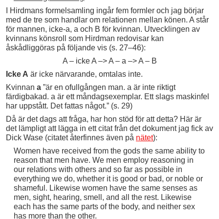
I Hirdmans formelsamling ingår fem formler och jag börjar
med de tre som handlar om relationen mellan könen. A står
för mannen, icke-a, a och B för kvinnan. Utvecklingen av
kvinnans könsroll som Hirdman redovisar kan
åskådliggöras på följande vis (s. 27–46):
A – icke A –> A – a –> A – B
Icke A
är icke närvarande, omtalas inte.
Kvinnan
a
”är en ofullgången man. a är inte riktigt
färdigbakad. a är ett måndagsexemplar. Ett slags maskinfel
har uppstått. Det fattas något.” (s. 29)
Då är det dags att fråga, har hon stöd för att detta? Här är
det lämpligt att lägga in ett citat från det dokument jag fick av
Dick Wase (citatet återfinnes även på
nätet
):
Women have received from the gods the same ability to
reason that men have. We men employ reasoning in
our relations with others and so far as possible in
everything we do, whether it is good or bad, or noble or
shameful. Likewise women have the same senses as
men, sight, hearing, smell, and all the rest. Likewise
each has the same parts of the body, and neither sex
has more than the other.