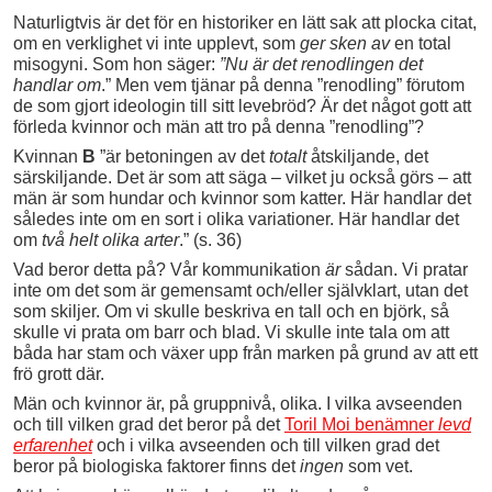
Naturligtvis är det för en historiker en lätt sak att plocka citat,
om en verklighet vi inte upplevt, som
ger sken
av
en total
misogyni. Som hon säger:
”Nu är det renodlingen det
handlar om
.” Men vem tjänar på denna ”renodling” förutom
de som gjort ideologin till sitt levebröd? Är det något gott att
förleda kvinnor och män att tro på denna ”renodling”?
Kvinnan
B
”är betoningen av det
totalt
åtskiljande, det
särskiljande. Det är som att säga – vilket ju också görs – att
män är som hundar och kvinnor som katter. Här handlar det
således inte om en sort i olika variationer. Här handlar det
om
två helt olika arter
.” (s. 36)
Vad beror detta på? Vår kommunikation
är
sådan. Vi pratar
inte om det som är gemensamt och/eller självklart, utan det
som skiljer. Om vi skulle beskriva en tall och en björk, så
skulle vi prata om barr och blad. Vi skulle inte tala om att
båda har stam och växer upp från marken på grund av att ett
frö grott där.
Män och kvinnor är, på gruppnivå, olika. I vilka avseenden
och till vilken grad det beror på det
Toril Moi benämner
levd
erfarenhet
och i vilka avseenden och till vilken grad det
beror på biologiska faktorer finns det
ingen
som vet.