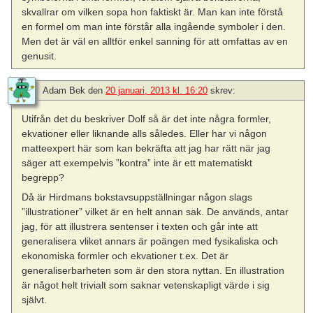
skvallrar om vilken sopa hon faktiskt är. Man kan inte förstå
en formel om man inte förstår alla ingående symboler i den.
Men det är väl en alltför enkel sanning för att omfattas av en
genusit.
Adam Bek
den
20 januari, 2013 kl. 16:20
skrev:
Utifrån det du beskriver Dolf så är det inte några formler,
ekvationer eller liknande alls således. Eller har vi någon
matteexpert här som kan bekräfta att jag har rätt när jag
säger att exempelvis ”kontra” inte är ett matematiskt
begrepp?
Då är Hirdmans bokstavsuppställningar någon slags
”illustrationer” vilket är en helt annan sak. De används, antar
jag, för att illustrera sentenser i texten och går inte att
generalisera vliket annars är poängen med fysikaliska och
ekonomiska formler och ekvationer t.ex. Det är
generaliserbarheten som är den stora nyttan. En illustration
är något helt trivialt som saknar vetenskapligt värde i sig
självt.