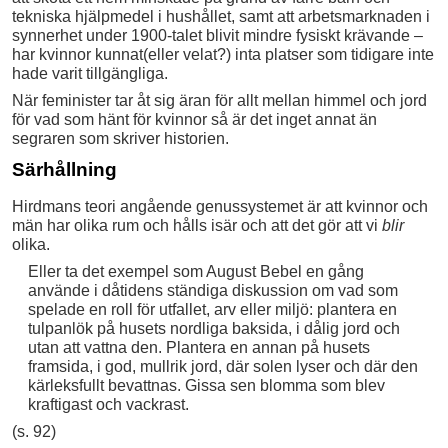
tekniska hjälpmedel i hushållet, samt att arbetsmarknaden i
synnerhet under 1900-talet blivit mindre fysiskt krävande –
har kvinnor kunnat(eller velat?) inta platser som tidigare inte
hade varit tillgängliga.
När feminister tar åt sig äran för allt mellan himmel och jord
för vad som hänt för kvinnor så är det inget annat än
segraren som skriver historien.
Särhållning
Hirdmans teori angående genussystemet är att kvinnor och
män har olika rum och hålls isär och att det gör att vi
blir
olika.
Eller ta det exempel som August Bebel en gång
använde i dåtidens ständiga diskussion om vad som
spelade en roll för utfallet, arv eller miljö: plantera en
tulpanlök på husets nordliga baksida, i dålig jord och
utan att vattna den. Plantera en annan på husets
framsida, i god, mullrik jord, där solen lyser och där den
kärleksfullt bevattnas. Gissa sen blomma som blev
kraftigast och vackrast.
(s. 92)