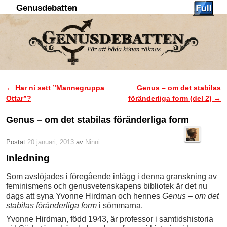
Genusdebatten
Hoppa till huvudinnehåll
Hoppa till sekundärt innehåll
←
Har ni sett ”Mannegruppa
Genus – om det stabilas
Inläggsnavigering
Ottar”?
föränderliga form (del 2)
→
Genus – om det stabilas föränderliga form
Postat
20 januari, 2013
av
Ninni
Inledning
Som avslöjades i föregående inlägg i denna granskning av
feminismens och genusvetenskapens bibliotek är det nu
dags att syna Yvonne Hirdman och hennes
Genus – om det
stabilas föränderliga form
i sömmarna.
Yvonne Hirdman, född 1943, är professor i samtidshistoria