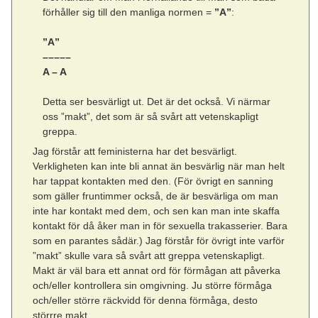
förhåller sig till den manliga normen =
”A”
:
”A”
–––––
A – A
Detta ser besvärligt ut. Det är det också. Vi närmar
oss ”makt”, det som är så svårt att vetenskapligt
greppa.
Jag förstår att feministerna har det besvärligt.
Verkligheten kan inte bli annat än besvärlig när man helt
har tappat kontakten med den. (För övrigt en sanning
som gäller fruntimmer också, de är besvärliga om man
inte har kontakt med dem, och sen kan man inte skaffa
kontakt för då åker man in för sexuella trakasserier. Bara
som en parantes sådär.) Jag förstår för övrigt inte varför
”makt” skulle vara så svårt att greppa vetenskapligt.
Makt är väl bara ett annat ord för förmågan att påverka
och/eller kontrollera sin omgivning. Ju större förmåga
och/eller större räckvidd för denna förmåga, desto
störrre makt.