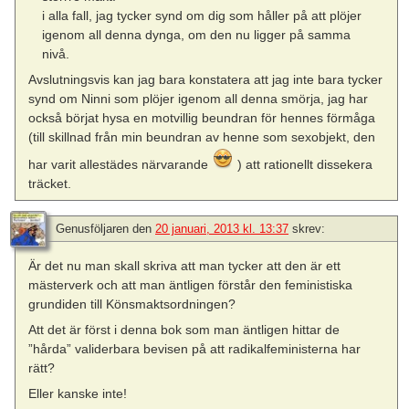
i alla fall, jag tycker synd om dig som håller på att plöjer
igenom all denna dynga, om den nu ligger på samma
nivå.
Avslutningsvis kan jag bara konstatera att jag inte bara tycker
synd om Ninni som plöjer igenom all denna smörja, jag har
också börjat hysa en motvillig beundran för hennes förmåga
(till skillnad från min beundran av henne som sexobjekt, den
har varit allestädes närvarande
) att rationellt dissekera
träcket.
Genusföljaren
den
20 januari, 2013 kl. 13:37
skrev:
Är det nu man skall skriva att man tycker att den är ett
mästerverk och att man äntligen förstår den feministiska
grundiden till Könsmaktsordningen?
Att det är först i denna bok som man äntligen hittar de
”hårda” validerbara bevisen på att radikalfeministerna har
rätt?
Eller kanske inte!