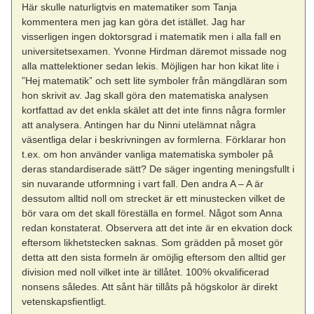
Här skulle naturligtvis en matematiker som Tanja
kommentera men jag kan göra det istället. Jag har
visserligen ingen doktorsgrad i matematik men i alla fall en
universitetsexamen. Yvonne Hirdman däremot missade nog
alla mattelektioner sedan lekis. Möjligen har hon kikat lite i
”Hej matematik” och sett lite symboler från mängdläran som
hon skrivit av. Jag skall göra den matematiska analysen
kortfattad av det enkla skälet att det inte finns några formler
att analysera. Antingen har du Ninni utelämnat några
väsentliga delar i beskrivningen av formlerna. Förklarar hon
t.ex. om hon använder vanliga matematiska symboler på
deras standardiserade sätt? De säger ingenting meningsfullt i
sin nuvarande utformning i vart fall. Den andra A – A är
dessutom alltid noll om strecket är ett minustecken vilket de
bör vara om det skall föreställa en formel. Något som Anna
redan konstaterat. Observera att det inte är en ekvation dock
eftersom likhetstecken saknas. Som grädden på moset gör
detta att den sista formeln är omöjlig eftersom den alltid ger
division med noll vilket inte är tillåtet. 100% okvalificerad
nonsens således. Att sånt här tillåts på högskolor är direkt
vetenskapsfientligt.