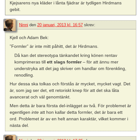
Kjejsarens nya kläder i lånta fjädrar är tydligen Hirdmans
gebit.
Ninni
den
20 januari, 2013 kl. 16:57
skrev:
Kjell och Adam Bek:
”Formler” är inte mitt påhitt, det är Hirdmans.
Då kan det stereotypa tänkandet kring könen rentav
komprimeras till
ett slags formler
– för att ännu mer
understryka att det jag skriver om handlar om förenkling,
renodling.
Hur dessa ska tolkas och förstås är mycket, mycket vagt. Det
är, som jag ser det, ett retoriskt knep för att det ska låta
avancerat och väl genomtänkt.
Men detta är bara första del-inlägget av två. För problemet är
egentligen
inte
att hon kallar detta formler, det är bara ett
ord. Problemet är av en helt annan karaktär, vilket kommer i
nästa del.