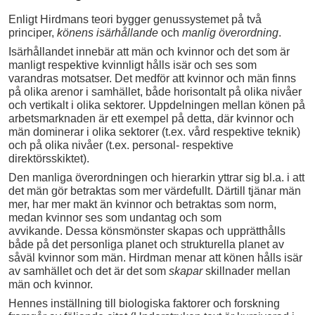
Enligt Hirdmans teori bygger genussystemet på två
principer,
könens isärhållande
och
manlig överordning
.
Isärhållandet innebär att män och kvinnor och det som är
manligt respektive kvinnligt hålls isär och ses som
varandras motsatser. Det medför att kvinnor och män finns
på olika arenor i samhället, både horisontalt på olika nivåer
och vertikalt i olika sektorer. Uppdelningen mellan könen på
arbetsmarknaden är ett exempel på detta, där kvinnor och
män dominerar i olika sektorer (t.ex. vård respektive teknik)
och på olika nivåer (t.ex. personal- respektive
direktörsskiktet).
Den manliga överordningen och hierarkin yttrar sig bl.a. i att
det män gör betraktas som mer värdefullt. Därtill tjänar män
mer, har mer makt än kvinnor och betraktas som norm,
medan kvinnor ses som undantag och som
avvikande. Dessa könsmönster skapas och upprätthålls
både på det personliga planet och strukturella planet av
såväl kvinnor som män. Hirdman menar att könen hålls isär
av samhället och det är det som
skapar
skillnader mellan
män och kvinnor.
Hennes inställning till biologiska faktorer och forskning