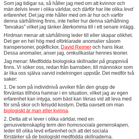
Som jag tidigar sa, så håller jag med om att kvinnor och
män delvis lever i olika världar, och därför har lite olika
levd
erfarenhet
. Det jag inte håller med om är hur och varför
denna särhållning finns, inte heller hur denna särhållning
”bevakas” vilket jag tänker återkomma till i ett senare inlägg.
Hirdman menar att särhållning leder till eller skapar olikhet.
Det ger en hel hög med oförklarade anomalier såsom
transpersoner, pojkflickor,
David Reimer
och hans likar.
Dessa anomalier, anser jag, omkullkastar hennes teorier.
Jag menar: Medfödda biologiska skillnader
på gruppnivå
finns. Vi söker oss, redan från barnsben, till människor som
är lika oss själva varvid indelningen uppstår. Det medför två
saker:
1. De som på individnivå avviker från den grupp de
förväntas tillhöra hamnar i en situation, vilket jag av egen
erfarenhet kan intyga, som bäst kan liknas vid att leva med
för små skor och felsydd kostym. Detta oavsett om man
biologiskt är man eller kvinna
.
2. Detta att vi lever i olika världar, med en
genusvetenskaplig term
den homosociala gemenskapen,
leder till olika levd erfarenhet och att det sociala
förstärker
så de biologiskt medfödda skillnaderna.