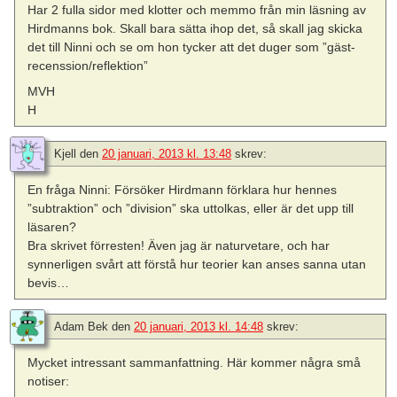
Har 2 fulla sidor med klotter och memmo från min läsning av
Hirdmanns bok. Skall bara sätta ihop det, så skall jag skicka
det till Ninni och se om hon tycker att det duger som ”gäst-
recenssion/reflektion”
MVH
H
Kjell
den
20 januari, 2013 kl. 13:48
skrev:
En fråga Ninni: Försöker Hirdmann förklara hur hennes
”subtraktion” och ”division” ska uttolkas, eller är det upp till
läsaren?
Bra skrivet förresten! Även jag är naturvetare, och har
synnerligen svårt att förstå hur teorier kan anses sanna utan
bevis…
Adam Bek
den
20 januari, 2013 kl. 14:48
skrev:
Mycket intressant sammanfattning. Här kommer några små
notiser: