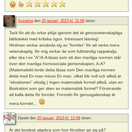
Susanna
den
20 januari, 2013 kl. 11:09
skrev:
Tack för att du orkar plöja igenom det sk genusvetenskapliga
biblioteket med kritiska ögon. Intressant läsning!
Hirdman verkar använda sig av ”formler” för att verka mera
vetenskaplig, för mig verkar de som fullständig rappakalja,
eller ska t ex ”A”/A-A läsas som att den manliga normen står
över den manliga homosociala gemenskapen, A-A?
(Matematiskt torde detta läsas som Den manliga normen
delat med En man minus En man, vilket blir noll och alltså är
”ekvationen” olöslig.) Ingen matematisk formel alltså, utan en
illustration som ger sken av matematisk formel? Förvirrande
att kalla detta för formler. Formeln för genusgalenskap är
mera korrekt…
Daniel
den
20 januari, 2013 kl. 12:09
skrev:
Är det boolesk algebra som hon försöker ge sig på?