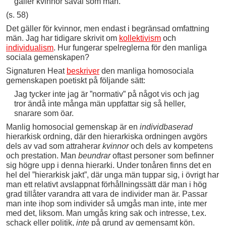
gäller kvinnor såväl som män.
(s. 58)
Det gäller för kvinnor, men endast i begränsad omfattning
män. Jag har tidigare skrivit om
kollektivism
och
individualism
. Hur fungerar spelreglerna för den manliga
sociala gemenskapen?
Signaturen Heat
beskriver
den manliga homosociala
gemenskapen poetiskt på följande sätt:
Jag tycker inte jag är ”normativ” på något vis och jag
tror ändå inte många män uppfattar sig så heller,
snarare som öar.
Manlig homosocial gemenskap är en
individbaserad
hierarkisk ordning, där den hierarkiska ordningen avgörs
dels av vad som attraherar
kvinnor
och dels av kompetens
och prestation. Man
beundrar
oftast personer som befinner
sig högre upp i denna hierarki. Under tonåren finns det en
hel del ”hierarkisk jakt”, där unga män tuppar sig, i övrigt har
man ett relativt avslappnat förhållningssätt där man i hög
grad tillåter varandra att vara de individer man är. Passar
man inte ihop som individer så umgås man inte, inte mer
med det, liksom. Man umgås kring sak och intresse, t.ex.
schack eller politik,
inte
på grund av gemensamt kön.