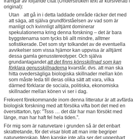
framgår av följande citat (Understruken text är kursiverad i
original):
Utan att gå in i detta laddade område räcker det med
att säga, att själva grundförståelsen av vad som är
manligt och kvinnligt alltjämt dominerar
spekulationerna kring denna forskning – det är bara
byggstenarna som tycks bli allt mindre, alltmer
sofistikerade. Det som styr tolkandet av de eventuella
avvikelser som vissa hjärnor kan uppvisa är alltjämt
dessa gamla genusstereotyper. Och själva
grundantagandet
att det finns könsskillnad som kan
förklara genusskillnaderna
kvarstår, dvs. att man ska
hitta ovedersägliga biologiska skillnader mellan kön
som måste leda till deras olika sätt att vara, vilka
därmed förklarar de sociala, politiska, ekonomiska
skillnader mellan könen vi ser i dag.
Frekvent förekommande inom denna litteratur är att avfärda
biologisk forskning med att försöka vifta bort det med en
översittarton, typ: ”Tsss … det där har man försökt med
länge, man har haft fel hela tiden.”.
För mig som är naturvetare i grunden så är det enbart
skrattretande, för det visar blott att man inte begriper
naturvetenskap. Men kanske inte alla ser det uppenbart