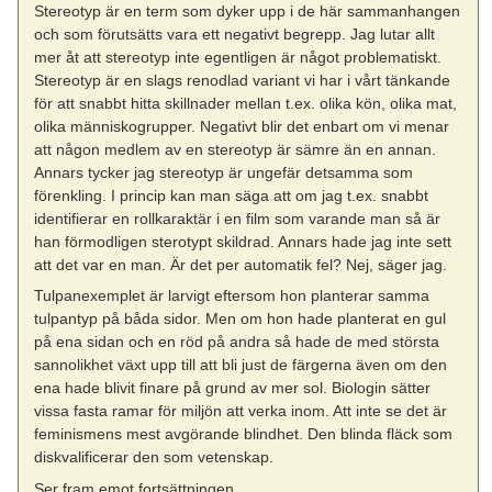
Stereotyp är en term som dyker upp i de här sammanhangen
och som förutsätts vara ett negativt begrepp. Jag lutar allt
mer åt att stereotyp inte egentligen är något problematiskt.
Stereotyp är en slags renodlad variant vi har i vårt tänkande
för att snabbt hitta skillnader mellan t.ex. olika kön, olika mat,
olika människogrupper. Negativt blir det enbart om vi menar
att någon medlem av en stereotyp är sämre än en annan.
Annars tycker jag stereotyp är ungefär detsamma som
förenkling. I princip kan man säga att om jag t.ex. snabbt
identifierar en rollkaraktär i en film som varande man så är
han förmodligen sterotypt skildrad. Annars hade jag inte sett
att det var en man. Är det per automatik fel? Nej, säger jag.
Tulpanexemplet är larvigt eftersom hon planterar samma
tulpantyp på båda sidor. Men om hon hade planterat en gul
på ena sidan och en röd på andra så hade de med största
sannolikhet växt upp till att bli just de färgerna även om den
ena hade blivit finare på grund av mer sol. Biologin sätter
vissa fasta ramar för miljön att verka inom. Att inte se det är
feminismens mest avgörande blindhet. Den blinda fläck som
diskvalificerar den som vetenskap.
Ser fram emot fortsättningen.