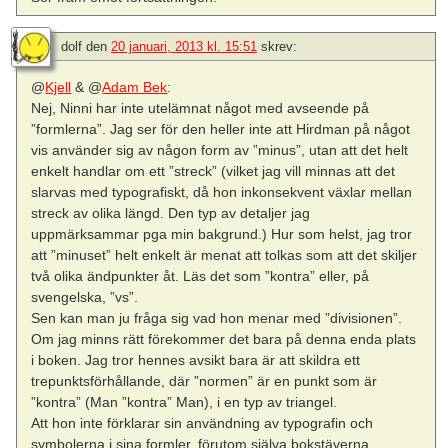
dolf
den
20 januari, 2013 kl. 15:51
skrev:
@
Kjell
& @
Adam Bek
:
Nej, Ninni har inte utelämnat något med avseende på
”formlerna”. Jag ser för den heller inte att Hirdman på något
vis använder sig av någon form av ”minus”, utan att det helt
enkelt handlar om ett ”streck” (vilket jag vill minnas att det
slarvas med typografiskt, då hon inkonsekvent växlar mellan
streck av olika längd. Den typ av detaljer jag
uppmärksammar pga min bakgrund.) Hur som helst, jag tror
att ”minuset” helt enkelt är menat att tolkas som att det skiljer
två olika ändpunkter åt. Läs det som ”kontra” eller, på
svengelska, ”vs”.
Sen kan man ju fråga sig vad hon menar med ”divisionen”.
Om jag minns rätt förekommer det bara på denna enda plats
i boken. Jag tror hennes avsikt bara är att skildra ett
trepunktsförhållande, där ”normen” är en punkt som är
”kontra” (Man ”kontra” Man), i en typ av triangel.
Att hon inte förklarar sin användning av typografin och
symbolerna i sina formler, förutom själva bokstäverna,