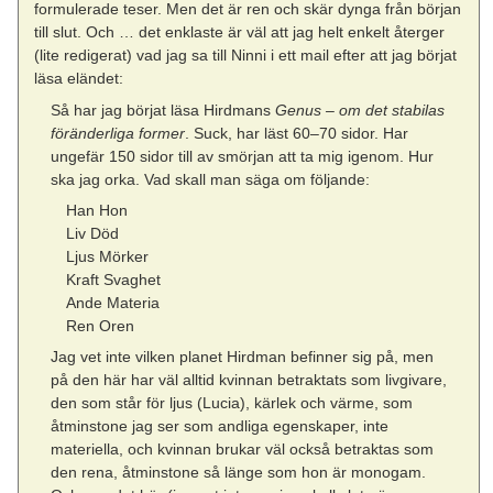
formulerade teser. Men det är ren och skär dynga från början
till slut. Och … det enklaste är väl att jag helt enkelt återger
(lite redigerat) vad jag sa till Ninni i ett mail efter att jag börjat
läsa eländet:
Så har jag börjat läsa Hirdmans
Genus – om det stabilas
föränderliga former
. Suck, har läst 60–70 sidor. Har
ungefär 150 sidor till av smörjan att ta mig igenom. Hur
ska jag orka. Vad skall man säga om följande:
Han Hon
Liv Död
Ljus Mörker
Kraft Svaghet
Ande Materia
Ren Oren
Jag vet inte vilken planet Hirdman befinner sig på, men
på den här har väl alltid kvinnan betraktats som livgivare,
den som står för ljus (Lucia), kärlek och värme, som
åtminstone jag ser som andliga egenskaper, inte
materiella, och kvinnan brukar väl också betraktas som
den rena, åtminstone så länge som hon är monogam.