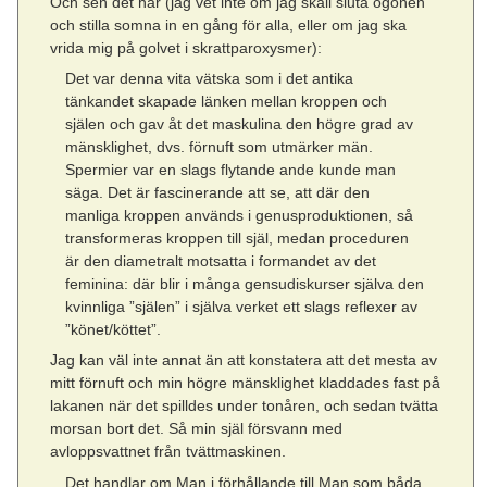
Och sen det här (jag vet inte om jag skall sluta ögonen
och stilla somna in en gång för alla, eller om jag ska
vrida mig på golvet i skrattparoxysmer):
Det var denna vita vätska som i det antika
tänkandet skapade länken mellan kroppen och
själen och gav åt det maskulina den högre grad av
mänsklighet, dvs. förnuft som utmärker män.
Spermier var en slags flytande ande kunde man
säga. Det är fascinerande att se, att där den
manliga kroppen används i genusproduktionen, så
transformeras kroppen till själ, medan proceduren
är den diametralt motsatta i formandet av det
feminina: där blir i många gensudiskurser själva den
kvinnliga ”själen” i själva verket ett slags reflexer av
”könet/köttet”.
Jag kan väl inte annat än att konstatera att det mesta av
mitt förnuft och min högre mänsklighet kladdades fast på
lakanen när det spilldes under tonåren, och sedan tvätta
morsan bort det. Så min själ försvann med
avloppsvattnet från tvättmaskinen.
Det handlar om Man i förhållande till Man som båda