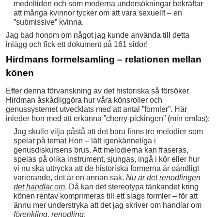
medeltiden och som moderna undersökningar bekräftar
att många kvinnor tycker om att vara sexuellt – en
”submissive” kvinna.
Jag bad honom om något jag kunde använda till detta
inlägg och fick ett dokument på 161 sidor!
Hirdmans formelsamling – relationen mellan
könen
Efter denna förvanskning av det historiska så försöker
Hirdman åskådliggöra hur våra könsroller och
genussystemet utvecklats med att antal ”formler”. Här
inleder hon med att erkänna ”cherry-pickingen” (min emfas):
Jag skulle vilja påstå att det bara finns tre melodier som
spelar på temat Hon – lätt igenkänneliga i
genusdiskursens brus. Att melodierna kan fraseras,
spelas på olika instrument, sjungas, ingå i kör eller hur
vi nu ska uttrycka att de historiska formerna är oändligt
varierande, det är en annan sak.
Nu är det renodlingen
det handlar om
. Då kan det stereotypa tänkandet kring
könen rentav komprimeras till ett slags formler – för att
ännu mer understryka att det jag skriver om handlar om
förenkling, renodling
.