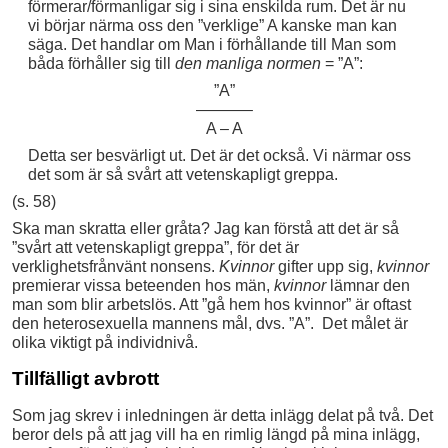
förmerar/förmanligar sig i sina enskilda rum. Det är nu
vi börjar närma oss den ”verklige” A kanske man kan
säga. Det handlar om Man i förhållande till Man som
båda förhåller sig till
den manliga normen
= ”A”:
”A”
———–
A – A
Detta ser besvärligt ut. Det är det också. Vi närmar oss
det som är så svårt att vetenskapligt greppa.
(s. 58)
Ska man skratta eller gråta? Jag kan förstå att det är så
”svårt att vetenskapligt greppa”, för det är
verklighetsfrånvänt nonsens.
Kvinnor
gifter upp sig,
kvinnor
premierar vissa beteenden hos män,
kvinnor
lämnar den
man som blir arbetslös. Att ”gå hem hos kvinnor” är oftast
den heterosexuella mannens mål, dvs. ”A”. Det målet är
olika viktigt på individnivå.
Tillfälligt avbrott
Som jag skrev i inledningen är detta inlägg delat på två. Det
beror dels på att jag vill ha en rimlig längd på mina inlägg,