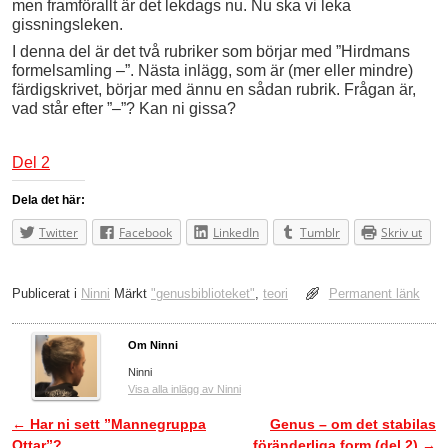
men framförallt är det lekdags nu. Nu ska vi leka
gissningsleken.
I denna del är det två rubriker som börjar med ”Hirdmans
formelsamling –”. Nästa inlägg, som är (mer eller mindre)
färdigskrivet, börjar med ännu en sådan rubrik. Frågan är,
vad står efter ”–”? Kan ni gissa?
Del 2
Dela det här:
Twitter
Facebook
LinkedIn
Tumblr
Skriv ut
Publicerat i
Ninni
Märkt
"genusbiblioteket"
,
teori
Permanent länk
Om Ninni
Ninni
Visa alla inlägg av Ninni
←
Har ni sett ”Mannegruppa
Genus – om det stabilas
Inläggsnavigering
Ottar”?
föränderliga form (del 2)
→