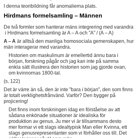
I denna teoribildning får anomalierna plats.
Hirdmans formelsamling – Männen
De två formler som hanterar mäns integrering med varandra
i Hirdmans formelsamling är A – A och ”A” / (A – A)
A – A
är alltså den manliga homosociala gemenskapen, hur
män interagerar med varandra.
Historien om maskulinum är emellertid ännu bara i
början, forskning pågår och jag kan inte på samma
enkla sätt illustrera den historien som jag gjorde ovan,
om kvinnornas 1800-tal.
(s. 122)
Det är värre än så, den är inte ”bara i början”, den som finns
är totalt verklighetsfrånvänd. Varför? Den bygger på
projicering!
Det finns inom forskningen idag en förståelse av att
sådana enkönade situationer är idealiska för
produktion av genus. Ju mer vi är tillsammans desto
mer formar vi ett slags idealtypisk Man eller Kvinna, ett
slags genusrepresentanter som vi förhåller oss till. Det