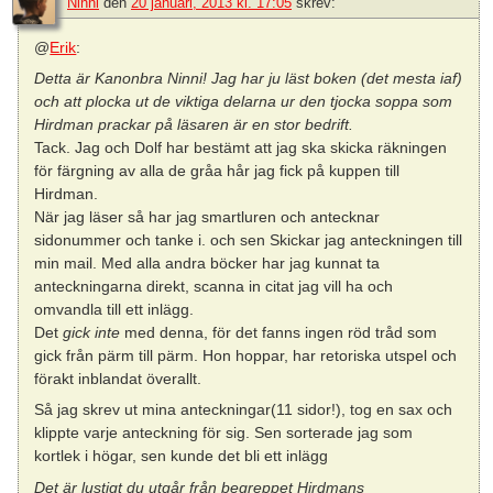
Ninni
den
20 januari, 2013 kl. 17:05
skrev:
@
Erik
:
Detta är Kanonbra Ninni! Jag har ju läst boken (det mesta iaf)
och att plocka ut de viktiga delarna ur den tjocka soppa som
Hirdman prackar på läsaren är en stor bedrift.
Tack. Jag och Dolf har bestämt att jag ska skicka räkningen
för färgning av alla de gråa hår jag fick på kuppen till
Hirdman.
När jag läser så har jag smartluren och antecknar
sidonummer och tanke i. och sen Skickar jag anteckningen till
min mail. Med alla andra böcker har jag kunnat ta
anteckningarna direkt, scanna in citat jag vill ha och
omvandla till ett inlägg.
Det
gick inte
med denna, för det fanns ingen röd tråd som
gick från pärm till pärm. Hon hoppar, har retoriska utspel och
förakt inblandat överallt.
Så jag skrev ut mina anteckningar(11 sidor!), tog en sax och
klippte varje anteckning för sig. Sen sorterade jag som
kortlek i högar, sen kunde det bli ett inlägg
Det är lustigt du utgår från begreppet Hirdmans