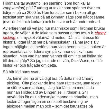
Hirdmans tar avstamp i en samling (som hon kallar
zappversion
) på 17 utdrag ur texter som spänner över en
tidrymd på ca 2000 år. Hon fortsätter sen i boken att ge
textcitat som ska visa på att kvinnan sågs som något sämre
(dvs. defekt och korkad) och hon var och är underordnad.
Av erfarenhet så vet jag hur människor som Hirdman brukar
agera, de väljer ut de fakta som passar deras tes, s.k.
cherry
picking
, en mycket välanvänd metod. Då mitt intresse för
historia ligger långt ner på minusskalan, så har jag själv
ingen möjlighet att bedöma huruvida hennes citat i boken är
representativa för tidens syn på kvinnor och kvinnors
situation. Men vad har man vänner till om inte att förlita sig
till deras hjälp? Så jag mailade en vän, Dick Wase, som är
historiker och frågade om detta.
Så här löd hans svar:
Ja, feministerna är väldigt bra på detta med Cherry
picking. Ofta plockar de inte bara rätt texter, utan texter
ur större sammanhang. Jag har läst den medeltida
nunnan Hildegard av Bingen[se Hirdman s. 24]
användas för att understryka mannens brutalitet, men
texten är egentligen en sensuell beskrivning av
älskogen mellan man och – som det förutsattes på