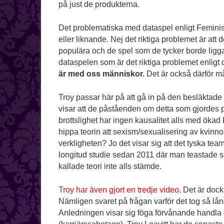
på just de produkterna.
Det problematiska med dataspel enligt Feminist 
eller liknande. Nej det riktiga problemet är att
populära och de spel som de tycker borde ligga p
dataspelen som är det riktiga problemet enligt
är med oss människor.
Det är också därför må
Troy passar här på att gå in på den besläktade te
visar att de påståenden om detta som gjordes på
brottslighet har ingen kausalitet alls med öka
hippa teorin att sexism/sexualisering av kvinnor
verkligheten? Jo det visar sig att det tyska tea
longitud studie sedan 2011 där man teastade så 
kallade teori inte alls stämde.
Troy har även gjort en tredje video.
Det är dock 
Nämligen svaret på frågan varför det tog så lån
Anledningen visar sig föga förvånande handla o