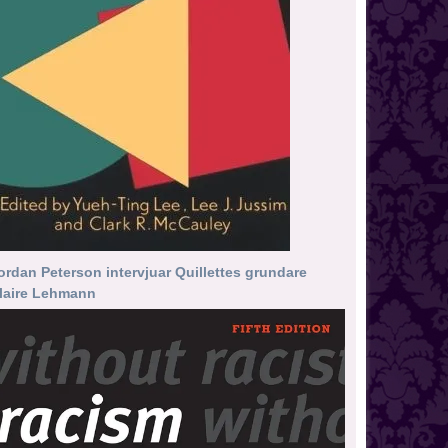
ordan Peterson intervjuar Quillettes grundare
laire Lehmann