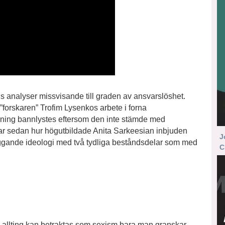
ans analyser missvisande till graden av ansvarslöshet.
”forskaren” Trofim Lysenkos arbete i forna
ning bannlystes eftersom den inte stämde med
ar sedan hur högutbildade Anita Sarkeesian inbjuden
J
iggande ideologi med två tydliga beståndsdelar som med
C
h allting kan betraktas som sexism bara man granskar