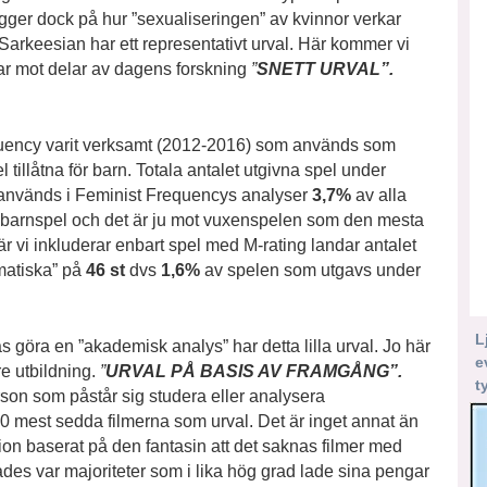
 ligger dock på hur ”sexualiseringen” av kvinnor verkar
a Sarkeesian har ett representativt urval. Här kommer vi
ktar mot delar av dagens forskning
”
SNETT URVAL”.
requency varit verksamt (2012-2016) som används som
 tillåtna för barn. Totala antalet utgivna spel under
nvänds i Feminist Frequencys analyser
3,7%
av alla
a barnspel och det är ju mot vuxenspelen som den mesta
r vi inkluderar enbart spel med M-rating landar antalet
matiska” på
46 st
dvs
1,6%
av spelen som utgavs under
L
 göra en ”akademisk analys” har detta lilla urval. Jo här
e
re utbildning.
”
URVAL PÅ BASIS AV FRAMGÅNG”.
t
son som påstår sig studera eller analysera
 20 mest sedda filmerna som urval. Det är inget annat än
tion baserat på den fantasin att det saknas filmer med
ades var majoriteter som i lika hög grad lade sina pengar