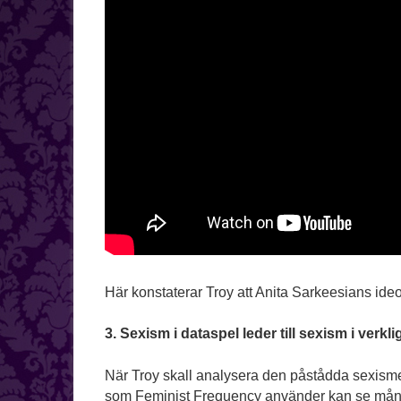
Här konstaterar Troy att Anita Sarkeesians ideo
3. Sexism i dataspel leder till sexism i verkl
När Troy skall analysera den påstådda sexisme
som Feminist Frequency använder kan se många 