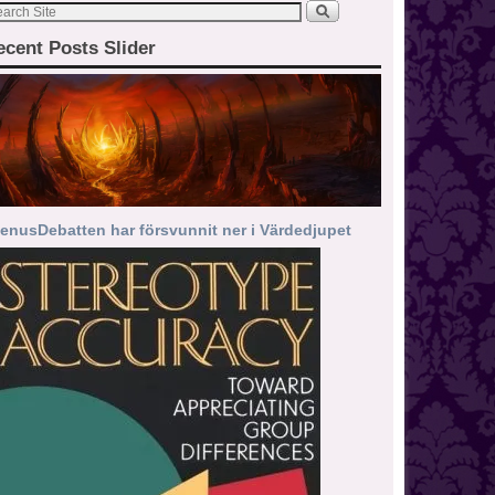
ecent Posts Slider
enusDebatten har försvunnit ner i Värdedjupet