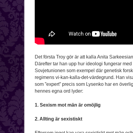
Det första Troy gör är att kalla Anita Sarkeesi
Därefter tar han upp hur ideologi fungerar med 
Sovjetunionen som exempel där genetisk forsk
regimens vi-kan-kalla-det-värdegrund. Han vis
som ”expert” precis som Lysenko har en överl
hennes egna ord lyder:
1. Sexism mot män är omöjlig
2. Allting är sexistiskt
Eftersom inget kan vara sexistiskt mot män oc