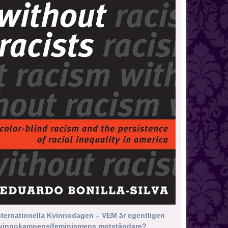
nternationella Kvinnodagen – VEM är egentligen
vinnokampens/feminismens motståndare?