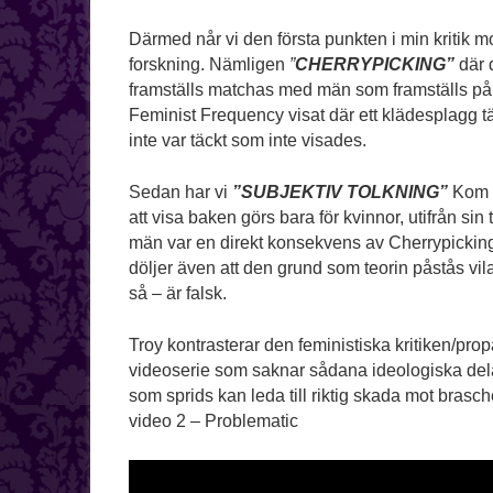
Därmed når vi den första punkten i min kritik 
forskning. Nämligen
”
CHERRYPICKING”
där d
framställs matchas med män som framställs på 
Feminist Frequency visat där ett klädesplagg 
inte var täckt som inte visades.
Sedan har vi
”SUBJEKTIV TOLKNING”
Kom i
att visa baken görs bara för kvinnor, utifrån sin t
män var en direkt konsekvens av Cherrypicking
döljer även att den grund som teorin påstås vil
så – är falsk.
Troy kontrasterar den feministiska kritiken/pr
videoserie som saknar sådana ideologiska del
som sprids kan leda till riktig skada mot brasch
video 2 – Problematic