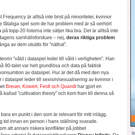
Frequency är alltså inte brist på minoriteter, kvinnor
 de fåtaliga spel som de har problem med är så oerhört
å topp-20 listorna inte säljer lika bra. Det är alltså inte
 dagens samhällsforskare – nej,
deras riktiga problem
nga av dem utsätts för ”näthat”.
orin ”våld i dataspel leder till våld i verligheten”. Han
 90-talet var helt grundlösa och data på faktisk
d konsumtion av dataspel. Hur är det då med den nya
 i dataspel leder till sexism/sexualisering av kvinnor i
met
Breuer, Kowert, Festl och Quandt
har gjort en
kallad ”cultivation theory” och kom fram till denna så
bara en punkt i den som är relevant för mitt inlägg.
g tid innan en person i hans ställning svarade.
m att annars riskera konflikter på jobbet
N