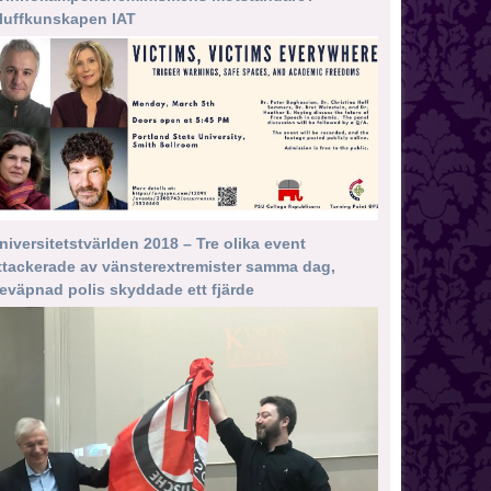
luffkunskapen IAT
niversitetstvärlden 2018 – Tre olika event
ttackerade av vänsterextremister samma dag,
eväpnad polis skyddade ett fjärde