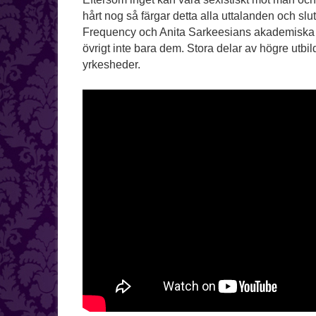
hårt nog så färgar detta alla uttalanden och sl
Frequency och Anita Sarkeesians akademiska ar
övrigt inte bara dem. Stora delar av högre utbil
yrkesheder.