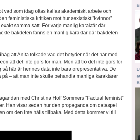
B
mot vad som idag oftas kallas akademiskt arbete och
en feministiska kritiken mot hur sexistiskt ”kvinnor”
exakt samma sätt. För varje manlig karaktär där
täckte bakdelen fanns en manlig karaktär där bakdelen
håg att Anita tolkade vad det betyder när det här med
eori att det inte görs för män. Men att tro det inte görs för
 så här är hennes data inte bara orepresentativa. De
U
a
a på – att man inte skulle behandla manliga karaktärer
B
opagandan med Christina Hoff Sommers ”Factual feminist”
ar. Han visar sedan hur den propaganda om dataspel
en om den inte hålls tillbaka. Med detta kommer vi till