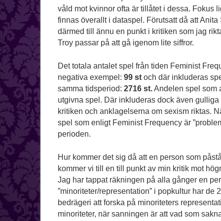
våld mot kvinnor ofta är tillåtet i dessa. Fokus
finnas överallt i dataspel. Förutsatt då att Anit
därmed till ännu en punkt i kritiken som jag ri
Troy passar på att gå igenom lite siffror.
Det totala antalet spel från tiden Feminist F
negativa exempel:
99 st
och där inkluderas spel
samma tidsperiod:
2716 st.
Andelen spel som a
utgivna spel. Där inkluderas dock även gullig
kritiken och anklagelserna om sexism riktas. Nä
spel som enligt Feminist Frequency är ”proble
perioden.
Hur kommer det sig då att en person som påstås
kommer vi till en till punkt av min kritik mot hög
Jag har tappat räkningen på alla gånger en per
”minoriteter/representation” i popkultur har de
bedrägeri att forska på minoriteters representa
minoriteter, när sanningen är att vad som sakn