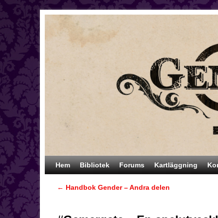
Hoppa till huvudinnehåll
Hoppa till sekundärt innehåll
Hem
Bibliotek
Forums
Kartläggning
Ko
←
Handbok Gender – Andra delen
Inläggsnavigering