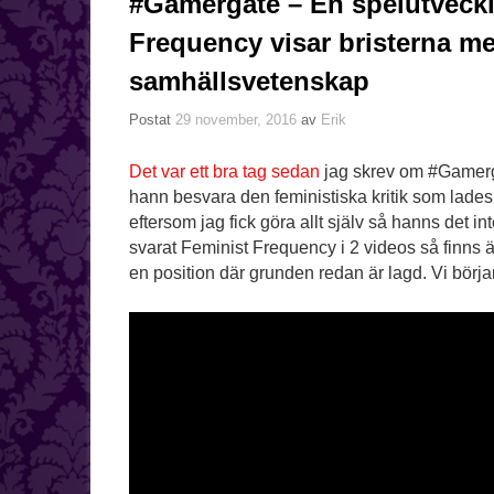
#Gamergate – En spelutveckla
Frequency visar bristerna m
samhällsvetenskap
Postat
29 november, 2016
av
Erik
Det var ett bra tag sedan
jag skrev om #Gamerga
hann besvara den feministiska kritik som lade
eftersom jag fick göra allt själv så hanns det 
svarat Feminist Frequency i 2 videos så finns ä
en position där grunden redan är lagd. Vi börja