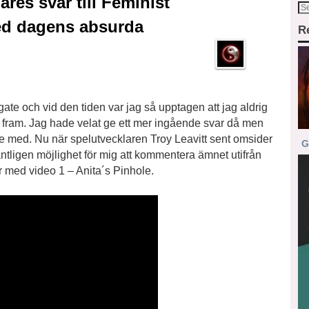
res svar till Feminist
ed dagens absurda
R
te och vid den tiden var jag så upptagen att jag aldrig
s fram. Jag hade velat ge ett mer ingående svar då men
inte med. Nu när spelutvecklaren Troy Leavitt sent omsider
G
ntligen möjlighet för mig att kommentera ämnet utifrån
r med video 1 – Anita´s Pinhole.