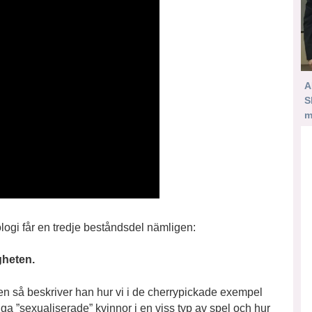
A
S
m
logi får en tredje beståndsdel nämligen:
igheten.
n så beskriver han hur vi i de cherrypickade exempel
”sexualiserade” kvinnor i en viss typ av spel och hur