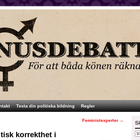
ntakt
Testa din politiska bildning
Regler
Feministexperter
→
S
isk korrekthet i