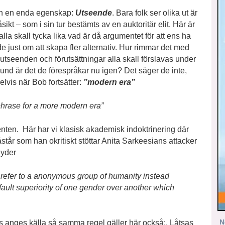
rån en enda egenskap:
Utseende
. Bara folk ser olika ut är
t – som i sin tur bestämts av en auktoritär elit. Här är
a skall tycka lika vad är då argumentet för att ens ha
just om att skapa fler alternativ. Hur rimmar det med
 utseenden och förutsättningar alla skall förslavas under
 är det de förespråkar nu igen? Det säger de inte,
lvis när Bob fortsätter:
”modern era”
 phrase for a more modern era”
enten. Här har vi klasisk akademisk indoktrinering där
står som han okritiskt stöttar Anita Sarkeesians attacker
lyder
 refer to a anonymous group of humanity instead
ault superiority of one gender over another which
N
s anges källa så samma regel gäller här också:. Låtsas