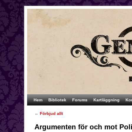
Hoppa till huvudinnehåll
Hoppa till sekundärt innehåll
Hem
Bibliotek
Forums
Kartläggning
Ko
←
Förbjud allt
Inläggsnavigering
Argumenten för och mot Polit