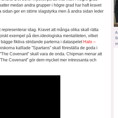
tter medan andra grupper i högre grad har haft kravet
na sidan ger en större slagstyrka men å andra sidan leder
t representerar idag. Kravet att många olika skall rätta
A
typiskt exempel på den.ideologiska mentaliteten, vilket
S
ägge fiktiva stridande parterna i dataspelet
Halo –
m
korna kalllade ”Spartans” skall föreställa de goda i
 ”The Covenant” skall vara de onda. Chipman menar att
 ”The Covenant” gör dem mycket mer intressanta och