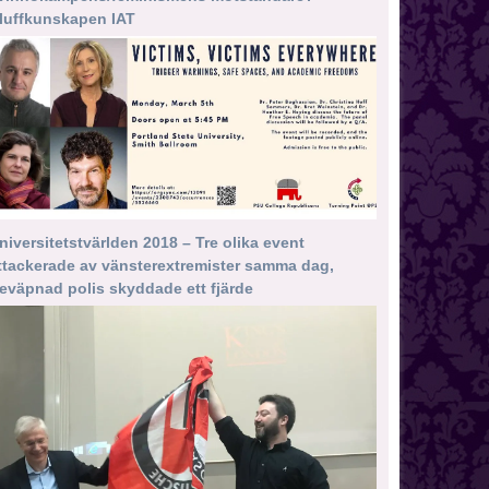
luffkunskapen IAT
niversitetstvärlden 2018 – Tre olika event
ttackerade av vänsterextremister samma dag,
eväpnad polis skyddade ett fjärde