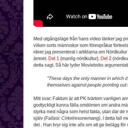
Med utgångsläge från hans video tänker jag pre
vilken sorts människor som förespråkar förteels
ideer jag presenterat i artiklarna om Nördkultur 
ämnet.
Del 1
(manlig nördkultur),
Del 2
(nördkul
detta sagt. Så här lyder Moviebobs argumentation 
”These days the only manner in which i
themselves against people pointing out t
Mitt svar: Faktum är att PK tvärtom vanligen a
godtyckligt kunna fälla omdömen om andra män
styrka med några som helst fakta, utan där de 
själv
(Fallasi: Cirkelresonemang)
. I detta fall
det . Han bryr sig inte alls om att ge belägg för