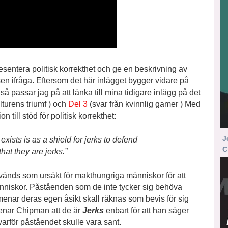
sentera politisk korrekthet och ge en beskrivning av
en ifråga. Eftersom det här inlägget bygger vidare på
så passar jag på att länka till mina tidigare inlägg på det
turens triumf ) och
Del 3
(svar från kvinnlig gamer ) Med
till stöd för politisk korrekthet:
J
t
exists is as a shield for jerks to defend
C
hat they are jerks.”
nvänds som ursäkt för makthungriga människor för att
niskor. Påståenden som de inte tycker sig behöva
menar deras egen åsikt skall räknas som bevis för sig
 menar Chipman att de är
Jerks
enbart för att han säger
 varför påståendet skulle vara sant.