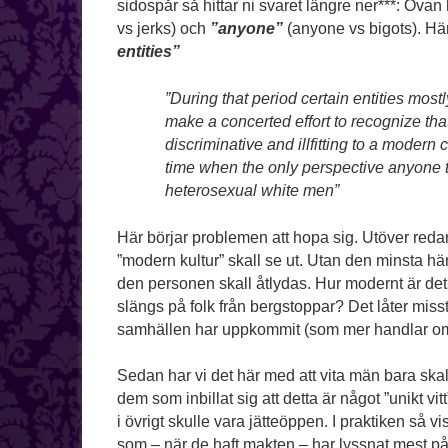
sidospår så hittar ni svaret längre ner***: Ov
vs jerks) och
”anyone”
(anyone vs bigots). Hä
entities”
”During that period certain entities mos
make a concerted effort to recognize th
discriminative and illfitting to a modern 
time when the only perspective anyone t
heterosexual white men”
Här börjar problemen att hopa sig. Utöver redan
”modern kultur” skall se ut. Utan den minsta hä
den personen skall åtlydas. Hur modernt är det
slängs på folk från bergstoppar? Det låter miss
samhällen har uppkommit (som mer handlar om
Sedan har vi det här med att vita män bara skal
dem som inbillat sig att detta är något ”unikt vi
i övrigt skulle vara jätteöppen. I praktiken så v
som – när de haft makten – har lyssnat mest på