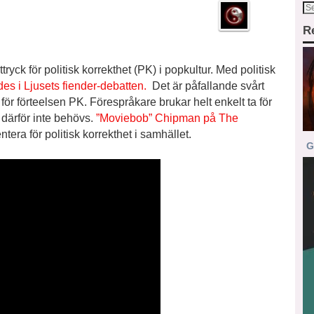
R
ryck för politisk korrekthet (PK) i popkultur. Med politisk
s i Ljusets fiender-debatten.
Det är påfallande svårt
för förteelsen PK. Förespråkare brukar helt enkelt ta för
 därför inte behövs.
”Moviebob” Chipman på The
entera för politisk korrekthet i samhället.
G