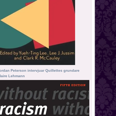
ordan Peterson intervjuar Quillettes grundare
laire Lehmann