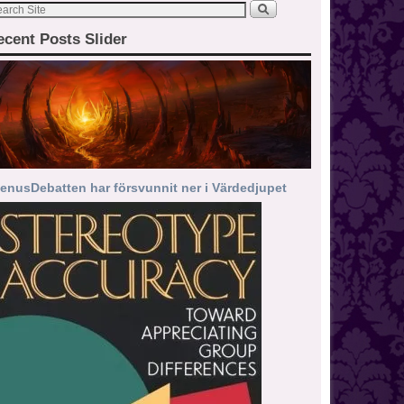
ecent Posts Slider
enusDebatten har försvunnit ner i Värdedjupet