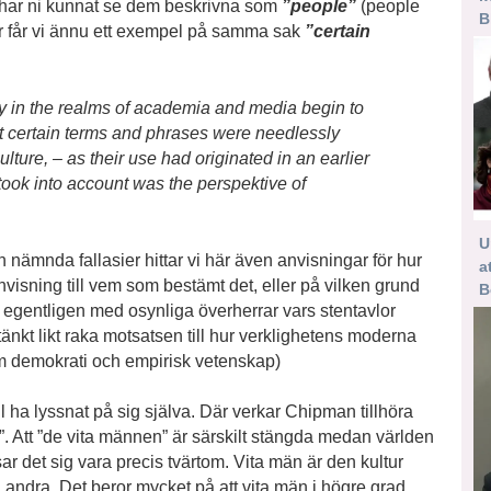
an har ni kunnat se dem beskrivna som
”people”
(people
B
r får vi ännu ett exempel på samma sak
”certain
tly in the realms of academia and media begin to
at certain terms and phrases were needlessly
culture, – as their use had originated in an earlier
ook into account was the perspektive of
U
 nämnda fallasier hittar vi här även anvisningar för hur
a
nvisning till vem som bestämt det, eller på vilken grund
B
 egentligen med osynliga överherrar vars stentavlor
tänkt likt raka motsatsen till hur verklighetens moderna
 demokrati och empirisk vetenskap)
l ha lyssnat på sig själva. Där verkar Chipman tillhöra
tt”. Att ”de vita männen” är särskilt stängda medan världen
isar det sig vara precis tvärtom. Vita män är den kultur
 andra. Det beror mycket på att vita män i högre grad