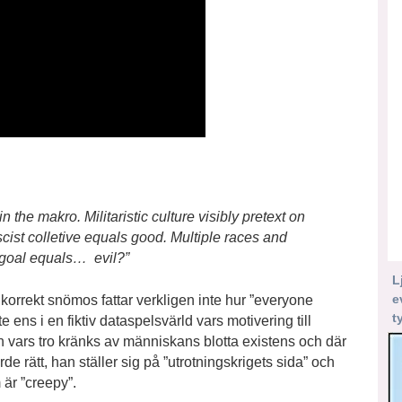
the makro. Militaristic culture visibly pretext on
scist colletive equals good. Multiple races and
 goal equals… evil?”
L
e
 korrekt snömos fattar verkligen inte hur ”everyone
t
ens i en fiktiv dataspelsvärld vars motivering till
ion vars tro kränks av människans blotta existens och där
de rätt, han ställer sig på ”utrotningskrigets sida” och
 är ”creepy”.