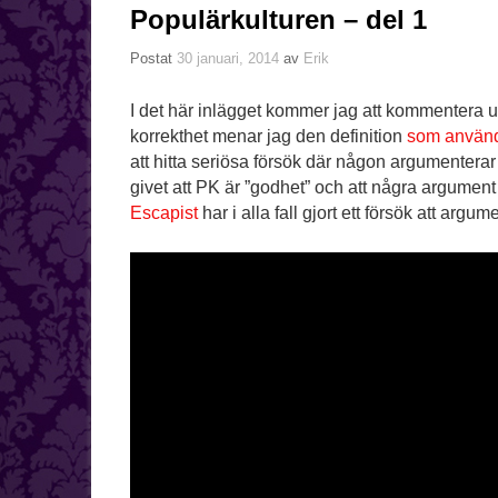
Populärkulturen – del 1
Postat
30 januari, 2014
av
Erik
I det här inlägget kommer jag att kommentera utt
korrekthet menar jag den definition
som använde
att hitta seriösa försök där någon argumenterar 
givet att PK är ”godhet” och att några argument
Escapist
har i alla fall gjort ett försök att argum