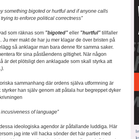
ay something bigoted or hurtful and if anyone calls
trying to enforce political correctness”
 vad som räknas som
”bigoted”
eller
”hurtful”
tillfaller
 Ju mer makt de har ju mer klagar de över bristen på
belägg så anklagar man bara denne för samma saker.
entera för sina påståendens giltighet. När någon
å är det plötsligt den anklagade som skall styrka att
).
oriska sammanhang där ordens själva utformning är
sk styrker han själv genom att påtala hur begreppet dyker
skrivningen
e incusiveness of language”
dessa ideologiska agendor är påfallande luddiga. Här
I
ersom jag inte vill hacka sönder det här partiet med
k