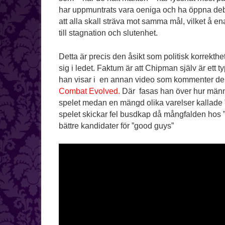
har uppmuntrats vara oeniga och ha öppna deba
att alla skall sträva mot samma mål, vilket å e
till stagnation och slutenhet.
Detta är precis den åsikt som politisk korrekthe
sig i ledet. Faktum är att Chipman själv är ett 
han visar i en annan video som kommenter de b
Combat Evolved.
Där fasas han över hur männis
spelet medan en mängd olika varelser kallade
spelet skickar fel busdkap då mångfalden hos
bättre kandidater för ”good guys”