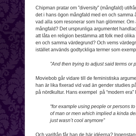
Chipman pratar om ”diversity” (mångfald) utif
det i hans ögon mångfald med en och samma åsik
vad alla som resonerar som han glömmer. Om all
mångfald? Det ursprunliga argumentet handlade 
att låta en religion bestämma att folk med olika
en och samma värdegrund? Och vems värdegrund
istället används godtyckliga termer som exempe
”And then trying to adjust said terms or
Moviebob går vidare till de feministiska argum
han är lika fixerad vid vad än gender studies på
på nördkultur. Hans exempel på “modern era” 
“for example using people or persons to
of man or men which implied a kinda def
just wasn’t cool anymore”
Och varifrån får han de här idéerna? Ingenstan