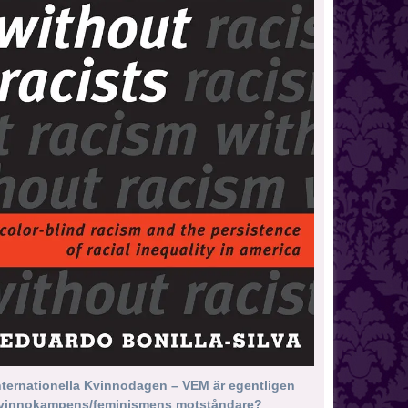
nternationella Kvinnodagen – VEM är egentligen
vinnokampens/feminismens motståndare?