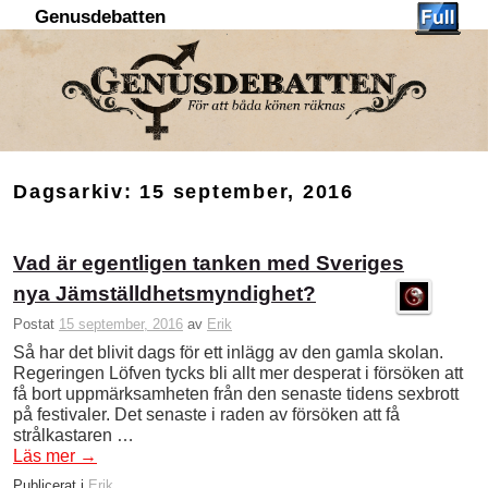
Genusdebatten
Hoppa till huvudinnehåll
Hoppa till sekundärt innehåll
Dagsarkiv:
15 september, 2016
Vad är egentligen tanken med Sveriges
nya Jämställdhetsmyndighet?
Postat
15 september, 2016
av
Erik
Så har det blivit dags för ett inlägg av den gamla skolan.
Regeringen Löfven tycks bli allt mer desperat i försöken att
få bort uppmärksamheten från den senaste tidens sexbrott
på festivaler. Det senaste i raden av försöken att få
strålkastaren …
Läs mer
→
Publicerat i
Erik