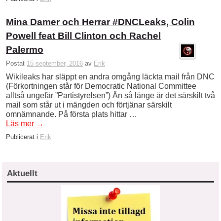
Mina Damer och Herrar #DNCLeaks, Colin
Powell feat Bill Clinton och Rachel
Palermo
Postat
15 september, 2016
av
Erik
Wikileaks har släppt en andra omgång läckta mail från DNC
(Förkortningen står för Democratic National Committee
alltså ungefär ”Partistyrelsen”) Än så länge är det särskilt två
mail som står ut i mängden och förtjänar särskilt
omnämnande. På första plats hittar …
Läs mer
→
Publicerat i
Erik
Aktuellt