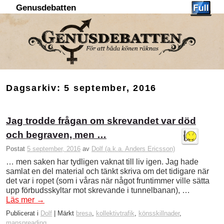
Genusdebatten
Hoppa till huvudinnehåll
Hoppa till sekundärt innehåll
Dagsarkiv:
5 september, 2016
Jag trodde frågan om skrevandet var död
och begraven, men …
Postat
5 september, 2016
av
Dolf (a.k.a. Anders Ericsson)
… men saken har tydligen vaknat till liv igen. Jag hade
samlat en del material och tänkt skriva om det tidigare när
det var i ropet (som i våras när något fruntimmer ville sätta
upp förbudsskyltar mot skrevande i tunnelbanan), …
Läs mer
→
Publicerat i
Dolf
|
Märkt
bresa
,
kollektivtrafik
,
könsskillnader
,
manspreading