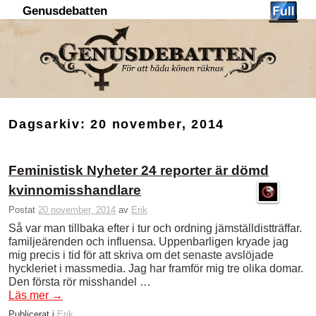
Genusdebatten
Hoppa till huvudinnehåll
Hoppa till sekundärt innehåll
Dagsarkiv:
20 november, 2014
Feministisk Nyheter 24 reporter är dömd
kvinnomisshandlare
Postat
20 november, 2014
av
Erik
Så var man tillbaka efter i tur och ordning jämställdistträffar.
familjeärenden och influensa. Uppenbarligen kryade jag
mig precis i tid för att skriva om det senaste avslöjade
hyckleriet i massmedia. Jag har framför mig tre olika domar.
Den första rör misshandel …
Läs mer
→
Publicerat i
Erik