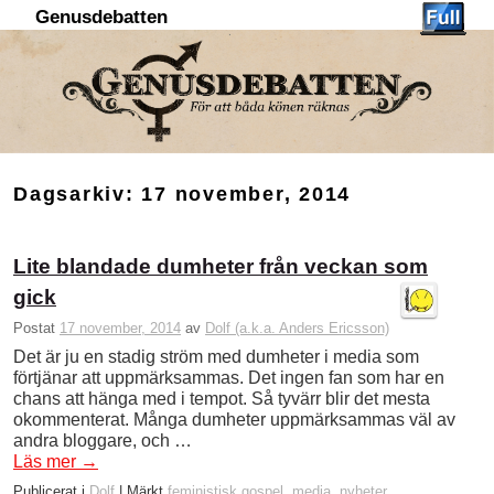
Genusdebatten
Hoppa till huvudinnehåll
Hoppa till sekundärt innehåll
Dagsarkiv:
17 november, 2014
Lite blandade dumheter från veckan som
gick
Postat
17 november, 2014
av
Dolf (a.k.a. Anders Ericsson)
Det är ju en stadig ström med dumheter i media som
förtjänar att uppmärksammas. Det ingen fan som har en
chans att hänga med i tempot. Så tyvärr blir det mesta
okommenterat. Många dumheter uppmärksammas väl av
andra bloggare, och …
Läs mer
→
Publicerat i
Dolf
|
Märkt
feministisk gospel
,
media
,
nyheter