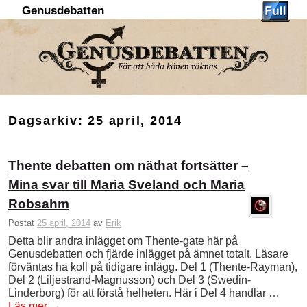
Genusdebatten
Hoppa till huvudinnehåll
Hoppa till sekundärt innehåll
Dagsarkiv:
25 april, 2014
Thente debatten om näthat fortsätter –
Mina svar till Maria Sveland och Maria
Robsahm
Postat
25 april, 2014
av
Erik
Detta blir andra inlägget om Thente-gate här på
Genusdebatten och fjärde inlägget på ämnet totalt. Läsare
förväntas ha koll på tidigare inlägg. Del 1 (Thente-Rayman),
Del 2 (Liljestrand-Magnusson) och Del 3 (Swedin-
Linderborg) för att förstå helheten. Här i Del 4 handlar …
Läs mer
→