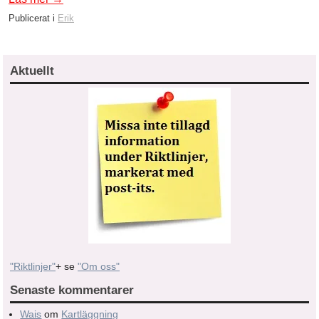
Publicerat i
Erik
Aktuellt
"Riktlinjer"
+ se
"Om oss"
Senaste kommentarer
Wais
om
Kartläggning