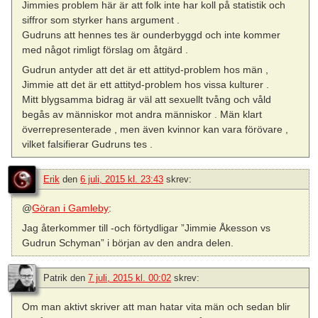
Jimmies problem här är att folk inte har koll på statistik och
siffror som styrker hans argument .
Gudruns att hennes tes är ounderbyggd och inte kommer
med något rimligt förslag om åtgärd .
Gudrun antyder att det är ett attityd-problem hos män ,
Jimmie att det är ett attityd-problem hos vissa kulturer .
Mitt blygsamma bidrag är väl att sexuellt tvång och våld
begås av människor mot andra människor . Män klart
överrepresenterade , men även kvinnor kan vara förövare ,
vilket falsifierar Gudruns tes .
Erik
den
6 juli, 2015 kl. 23:43
skrev:
@
Göran i Gamleby
:
Jag återkommer till -och förtydligar ”Jimmie Åkesson vs
Gudrun Schyman” i början av den andra delen.
Patrik
den
7 juli, 2015 kl. 00:02
skrev:
Om man aktivt skriver att man hatar vita män och sedan blir