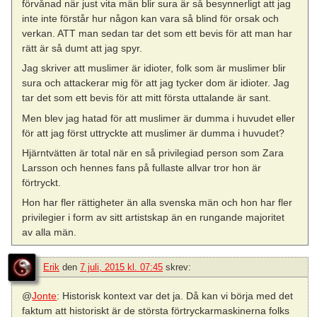
förvånad när just vita män blir sura är så besynnerligt att jag
inte inte förstår hur någon kan vara så blind för orsak och
verkan. ATT man sedan tar det som ett bevis för att man har
rätt är så dumt att jag spyr.
Jag skriver att muslimer är idioter, folk som är muslimer blir
sura och attackerar mig för att jag tycker dom är idioter. Jag
tar det som ett bevis för att mitt första uttalande är sant.
Men blev jag hatad för att muslimer är dumma i huvudet eller
för att jag först uttryckte att muslimer är dumma i huvudet?
Hjärntvätten är total när en så privilegiad person som Zara
Larsson och hennes fans på fullaste allvar tror hon är
förtryckt.
Hon har fler rättigheter än alla svenska män och hon har fler
privilegier i form av sitt artistskap än en rungande majoritet
av alla män.
Erik
den
7 juli, 2015 kl. 07:45
skrev:
@
Jonte
: Historisk kontext var det ja. Då kan vi börja med det
faktum att historiskt är de största förtryckarmaskinerna folks