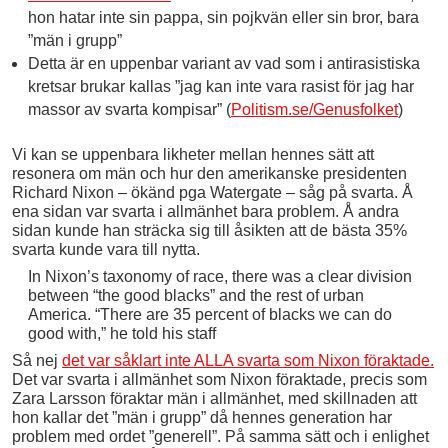
hon hatar inte sin pappa, sin pojkvän eller sin bror, bara
”män i grupp”
Detta är en uppenbar variant av vad som i antirasistiska
kretsar brukar kallas ”jag kan inte vara rasist för jag har
massor av svarta kompisar” (
Politism.se/Genusfolket
)
Vi kan se uppenbara likheter mellan hennes sätt att
resonera om män och hur den amerikanske presidenten
Richard Nixon – ökänd pga Watergate – såg på svarta. Å
ena sidan var svarta i allmänhet bara problem. Å andra
sidan kunde han sträcka sig till åsikten att de bästa 35%
svarta kunde vara till nytta.
In Nixon’s taxonomy of race, there was a clear division
between “the good blacks” and the rest of urban
America. “There are 35 percent of blacks we can do
good with,” he told his staff
Så nej
det var såklart inte ALLA svarta som Nixon föraktade.
Det var svarta i allmänhet som Nixon föraktade, precis som
Zara Larsson föraktar män i allmänhet, med skillnaden att
hon kallar det ”män i grupp” då hennes generation har
problem med ordet ”generell”. På samma sätt och i enlighet