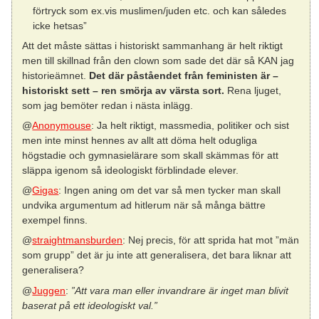
förtryck som ex.vis muslimen/juden etc. och kan således
icke hetsas”
Att det måste sättas i historiskt sammanhang är helt riktigt
men till skillnad från den clown som sade det där så KAN jag
historieämnet.
Det där påståendet från feministen är –
historiskt sett – ren smörja av värsta sort.
Rena ljuget,
som jag bemöter redan i nästa inlägg.
@
Anonymouse
: Ja helt riktigt, massmedia, politiker och sist
men inte minst hennes av allt att döma helt odugliga
högstadie och gymnasielärare som skall skämmas för att
släppa igenom så ideologiskt förblindade elever.
@
Gigas
: Ingen aning om det var så men tycker man skall
undvika argumentum ad hitlerum när så många bättre
exempel finns.
@
straightmansburden
: Nej precis, för att sprida hat mot ”män
som grupp” det är ju inte att generalisera, det bara liknar att
generalisera?
@
Juggen
:
”Att vara man eller invandrare är inget man blivit
baserat på ett ideologiskt val.”