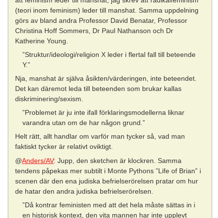
(teori inom feminism) leder till manshat. Samma uppdelning
görs av bland andra Professor David Benatar, Professor
Christina Hoff Sommers, Dr Paul Nathanson och Dr
Katherine Young.
”Struktur/ideologi/religion X leder i flertal fall till beteende
Y.”
Nja, manshat är själva åsikten/värderingen, inte beteendet.
Det kan däremot leda till beteenden som brukar kallas
diskriminering/sexism.
”Problemet är ju inte ifall förklaringsmodellerna liknar
varandra utan om de har någon grund.”
Helt rätt, allt handlar om varför man tycker så, vad man
faktiskt tycker är relativt oviktigt.
@
Anders/AV
: Jupp, den sketchen är klockren. Samma
tendens påpekas mer subtilt i Monte Pythons ”Life of Brian” i
scenen där den ena judiska befrielserörelsen pratar om hur
de hatar den andra judiska befrielserörelsen.
”Då kontrar feministen med att det hela måste sättas in i
en historisk kontext, den vita mannen har inte upplevt