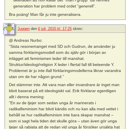
skillnaden att hon kallar det ”män i grupp” då hennes
generation har problem med ordet ”generell”.
Bra poäng! Man får ju inte generalisera.
Juggen
den
6 juli, 2015 kl. 17:25
skrev:
@ Andreas Nurbo:
”Sista resonemanget med SD och Gudrun, de använder ju
samma förklaringsmodell som du själv gör i början av
inlägget att feminismen leder till manshat.
Struktur/ideologi/religion X leder i flertal fall till beteende Y.
Problemet är ju inte ifall förklaringsmodellerna liknar varandra
utan om de har någon grund.”
Det stämmer inte. Att vara man eller invandrare är inget man
blivit baserat på ett ideologiskt val. Erik förklarar egentligen
allt i denna mening:
”En av de tjejer som sedan unga år marinerats i
radikalfeminism har blivit kändis och nu kan alla med vettet i
behåll se hur radikalfeminism inte bara skapar manshat –
som vi sagt hela tiden det skulle göra – utan även gör unga
tjejer så rabiata att de redan vid unga år försöker ursäkta hat