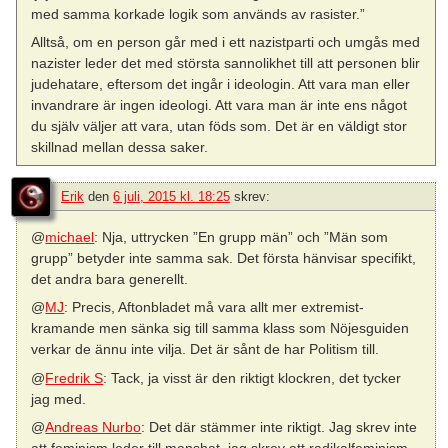
med samma korkade logik som används av rasister.”
Alltså, om en person går med i ett nazistparti och umgås med
nazister leder det med största sannolikhet till att personen blir
judehatare, eftersom det ingår i ideologin. Att vara man eller
invandrare är ingen ideologi. Att vara man är inte ens något
du själv väljer att vara, utan föds som. Det är en väldigt stor
skillnad mellan dessa saker.
Erik
den
6 juli, 2015 kl. 18:25
skrev:
@
michael
: Nja, uttrycken ”En grupp män” och ”Män som
grupp” betyder inte samma sak. Det första hänvisar specifikt,
det andra bara generellt.
@
MJ
: Precis, Aftonbladet må vara allt mer extremist-
kramande men sänka sig till samma klass som Nöjesguiden
verkar de ännu inte vilja. Det är sånt de har Politism till.
@
Fredrik S
: Tack, ja visst är den riktigt klockren, det tycker
jag med.
@
Andreas Nurbo
: Det där stämmer inte riktigt. Jag skrev inte
att feminism leder till manshat, jag skrev att radikalfeminism