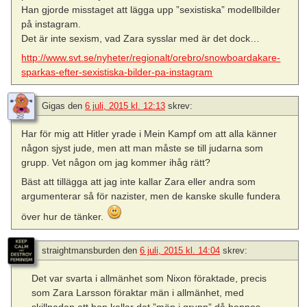
Han gjorde misstaget att lägga upp ”sexistiska” modellbilder
på instagram.
Det är inte sexism, vad Zara sysslar med är det dock…
http://www.svt.se/nyheter/regionalt/orebro/snowboardakare-
sparkas-efter-sexistiska-bilder-pa-instagram
Gigas
den
6 juli, 2015 kl. 12:13
skrev:
Har för mig att Hitler yrade i Mein Kampf om att alla känner
någon sjyst jude, men att man måste se till judarna som
grupp. Vet någon om jag kommer ihåg rätt?
Bäst att tillägga att jag inte kallar Zara eller andra som
argumenterar så för nazister, men de kanske skulle fundera
över hur de tänker.
straightmansburden
den
6 juli, 2015 kl. 14:04
skrev:
Det var svarta i allmänhet som Nixon föraktade, precis
som Zara Larsson föraktar män i allmänhet, med