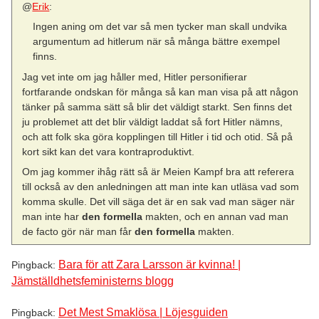
@
Erik
:
Ingen aning om det var så men tycker man skall undvika
argumentum ad hitlerum när så många bättre exempel
finns.
Jag vet inte om jag håller med, Hitler personifierar
fortfarande ondskan för många så kan man visa på att någon
tänker på samma sätt så blir det väldigt starkt. Sen finns det
ju problemet att det blir väldigt laddat så fort Hitler nämns,
och att folk ska göra kopplingen till Hitler i tid och otid. Så på
kort sikt kan det vara kontraproduktivt.
Om jag kommer ihåg rätt så är Meien Kampf bra att referera
till också av den anledningen att man inte kan utläsa vad som
komma skulle. Det vill säga det är en sak vad man säger när
man inte har
den formella
makten, och en annan vad man
de facto gör när man får
den formella
makten.
Bara för att Zara Larsson är kvinna! |
Pingback:
Jämställdhetsfeministerns blogg
Det Mest Smaklösa | Löjesguiden
Pingback: