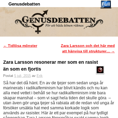
Genusdebatten
Hoppa till huvudinnehåll
Hoppa till sekundärt innehåll
←
Tidlösa mönster
Zara Larsson och det här med
Inläggsnavigering
att hänvisa till strukturer…
→
Zara Larsson resonerar mer som en rasist
än som en fjortis
Postat
5 juli, 2015
av
Erik
Så har det då hänt. En av de tjejer som sedan unga år
marinerats i radikalfeminism har blivit kändis och nu kan
alla med vettet i behåll se hur radikalfeminism inte bara
skapar manshat – som vi sagt hela tiden det skulle göra –
utan även gör unga tjejer så rabiata att de redan vid unga år
försöker ursäkta hat med samma korkade logik som
används av rasister. Här är ett par exempel på hur tydligt
sångerskan Zara Larsson förespråkar exakt samma logik