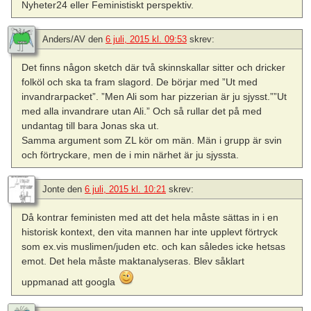
Nyheter24 eller Feministiskt perspektiv.
Anders/AV
den
6 juli, 2015 kl. 09:53
skrev:
Det finns någon sketch där två skinnskallar sitter och dricker
folköl och ska ta fram slagord. De börjar med ”Ut med
invandrarpacket”. ”Men Ali som har pizzerian är ju sjysst.””Ut
med alla invandrare utan Ali.” Och så rullar det på med
undantag till bara Jonas ska ut.
Samma argument som ZL kör om män. Män i grupp är svin
och förtryckare, men de i min närhet är ju sjyssta.
Jonte
den
6 juli, 2015 kl. 10:21
skrev:
Då kontrar feministen med att det hela måste sättas in i en
historisk kontext, den vita mannen har inte upplevt förtryck
som ex.vis muslimen/juden etc. och kan således icke hetsas
emot. Det hela måste maktanalyseras. Blev såklart
uppmanad att googla