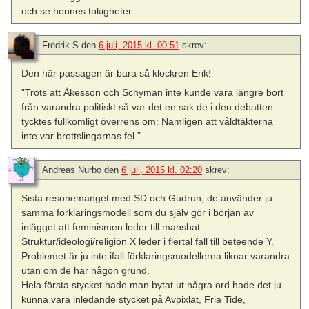
och se hennes tokigheter.
Fredrik S
den
6 juli, 2015 kl. 00:51
skrev:
Den här passagen är bara så klockren Erik!
”Trots att Åkesson och Schyman inte kunde vara längre bort
från varandra politiskt så var det en sak de i den debatten
tycktes fullkomligt överrens om: Nämligen att våldtäkterna
inte var brottslingarnas fel.”
Andreas Nurbo
den
6 juli, 2015 kl. 02:20
skrev:
Sista resonemanget med SD och Gudrun, de använder ju
samma förklaringsmodell som du själv gör i början av
inlägget att feminismen leder till manshat.
Struktur/ideologi/religion X leder i flertal fall till beteende Y.
Problemet är ju inte ifall förklaringsmodellerna liknar varandra
utan om de har någon grund.
Hela första stycket hade man bytat ut några ord hade det ju
kunna vara inledande stycket på Avpixlat, Fria Tide,