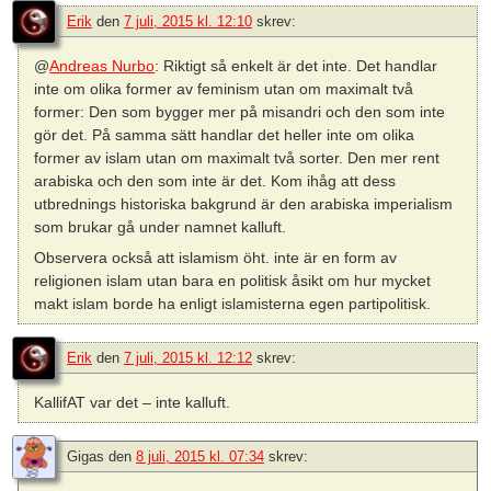
Erik
den
7 juli, 2015 kl. 12:10
skrev:
@
Andreas Nurbo
: Riktigt så enkelt är det inte. Det handlar
inte om olika former av feminism utan om maximalt två
former: Den som bygger mer på misandri och den som inte
gör det. På samma sätt handlar det heller inte om olika
former av islam utan om maximalt två sorter. Den mer rent
arabiska och den som inte är det. Kom ihåg att dess
utbrednings historiska bakgrund är den arabiska imperialism
som brukar gå under namnet kalluft.
Observera också att islamism öht. inte är en form av
religionen islam utan bara en politisk åsikt om hur mycket
makt islam borde ha enligt islamisterna egen partipolitisk.
Erik
den
7 juli, 2015 kl. 12:12
skrev:
KallifAT var det – inte kalluft.
Gigas
den
8 juli, 2015 kl. 07:34
skrev: