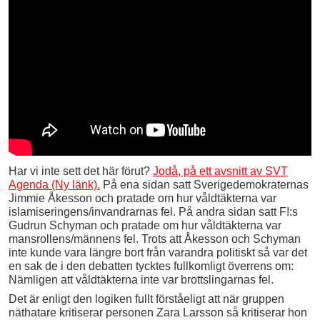
Har vi inte sett det här förut?
Jodå, på ett avsnitt av SVT
Agenda (Ny länk).
På ena sidan satt Sverigedemokraternas
Jimmie Åkesson och pratade om hur våldtäkterna var
islamiseringens/invandrarnas fel. På andra sidan satt F!:s
Gudrun Schyman och pratade om hur våldtäkterna var
mansrollens/männens fel. Trots att Åkesson och Schyman
inte kunde vara längre bort från varandra politiskt så var det
en sak de i den debatten tycktes fullkomligt överrens om:
Nämligen att våldtäkterna inte var brottslingarnas fel.
Det är enligt den logiken fullt förståeligt att när gruppen
näthatare kritiserar personen Zara Larsson så kritiserar hon