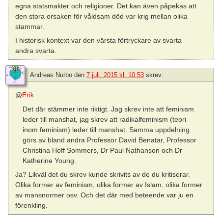
egna statsmakter och religioner. Det kan även påpekas att
den stora orsaken för våldsam död var krig mellan olika
stammar.
I historisk kontext var den värsta förtryckare av svarta –
andra svarta.
Andreas Nurbo
den
7 juli, 2015 kl. 10:53
skrev:
@
Erik
:
Det där stämmer inte riktigt. Jag skrev inte att feminism
leder till manshat, jag skrev att radikalfeminism (teori
inom feminism) leder till manshat. Samma uppdelning
görs av bland andra Professor David Benatar, Professor
Christina Hoff Sommers, Dr Paul Nathanson och Dr
Katherine Young.
Ja? Likväl det du skrev kunde skrivits av de du kritiserar.
Olika former av feminism, olika former av Islam, olika former
av mansnormer osv. Och det där med beteende var ju en
förenkling.