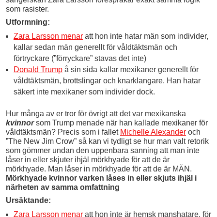
som rasister.
Utformning:
Zara Larsson menar
att hon inte hatar män som individer,
kallar sedan män generellt för våldtäktsmän och
förtryckare (”förryckare” stavas det inte)
Donald Trump
å sin sida kallar mexikaner generellt för
våldtäktsmän, brottslingar och knarklangare. Han hatar
säkert inte mexikaner som individer dock.
Hur många av er tror för övrigt att det var mexikanska
kvinnor
som Trump menade när han kallade mexikaner för
våldtäktsmän? Precis som i fallet
Michelle Alexander
och
”The New Jim Crow” så kan vi tydligt se hur man valt retorik
som gömmer undan den uppenbara sanning att man inte
låser in eller skjuter ihjäl mörkhyade för att de är
mörkhyade. Man låser in mörkhyade för att de är MÄN.
Mörkhyade kvinnor varken låses in eller skjuts ihjäl i
närheten av samma omfattning
Ursäktande:
Zara Larsson menar
att hon inte är hemsk manshatare, för