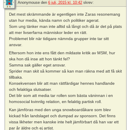
Anonymouse
den
6 juli, 2015 kl. 10:42
skrev:
Det mest skrämmande är egentligen inte Zaras resonemang
utan hur media, kända namn och politiker agerat.
Som ung tänker man inte alltid så långt och då är det på plats
att mer livserfarna människor leder en rätt.
Problemet blir när tidigare nämnda grupper inte tar sitt
ansvar.
Eftersom hon inte ens fått den mildaste kritik av MSM, hur
ska hon då inse att hon tänkt fel?
Samma sak gäller eget ansvar.
Sprider man skit så kommer så kan man räkna med att få skit
tillbaka.
Konsekvensen blir att man rättfärdigar hennes handlande
och felaktiga slutsatser.
Det blir som att media tar rollen som bästa väninnan i en
homosocial kvinnlig relation, en felaktig partisk roll.
Kan jämföras med den unga snowboardåkare som blev
kickad från landslaget och dumpad av sponsorn. Det finns
vissa likheter men kanske inte helt jämförbart då han var ett
par år äldre och ej artist.