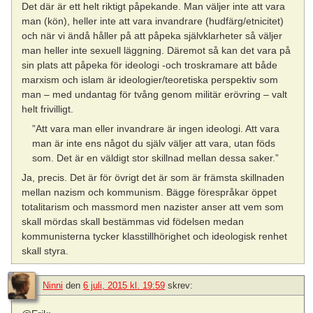
Det där är ett helt riktigt påpekande. Man väljer inte att vara
man (kön), heller inte att vara invandrare (hudfärg/etnicitet)
och när vi ändå håller på att påpeka självklarheter så väljer
man heller inte sexuell läggning. Däremot så kan det vara på
sin plats att påpeka för ideologi -och troskramare att både
marxism och islam är ideologier/teoretiska perspektiv som
man – med undantag för tvång genom militär erövring – valt
helt frivilligt.
”Att vara man eller invandrare är ingen ideologi. Att vara
man är inte ens något du själv väljer att vara, utan föds
som. Det är en väldigt stor skillnad mellan dessa saker.”
Ja, precis. Det är för övrigt det är som är främsta skillnaden
mellan nazism och kommunism. Bägge förespråkar öppet
totalitarism och massmord men nazister anser att vem som
skall mördas skall bestämmas vid födelsen medan
kommunisterna tycker klasstillhörighet och ideologisk renhet
skall styra.
Ninni
den
6 juli, 2015 kl. 19:59
skrev: