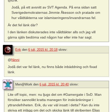
@Erik:
Jodå, på ett avsnitt av SVT Agenda. På ena sidan satt
Sverigedemokraternas Jimmie Åkesson och pratade om
hur våldtäkterna var islamiseringens/invandrarnas fel.
Är det fel länk där?
I den länken diskuterades inte våldtäkter alls och jag vill
gärna själv bedöma vad någon har eller inte har sagt.
Erik
den
6 juli, 2015 kl. 20:18
skrev:
@
Ninni
:
Jodå det var fel länk, nu finns både inbäddning och fixad
länk.
Men@Work
den
6 juli, 2015 kl. 20:40
skrev:
Lite off topic, men: nu ljugs det om #Gamergate i SvD. Man
försöker sannolikt kratta manegen för inskränkningar i
yttrandefriheten. Erik, du var väl insatt i detta? Kan du inte
skriva ett inlägg om det och skicka länk till skribenten Elias