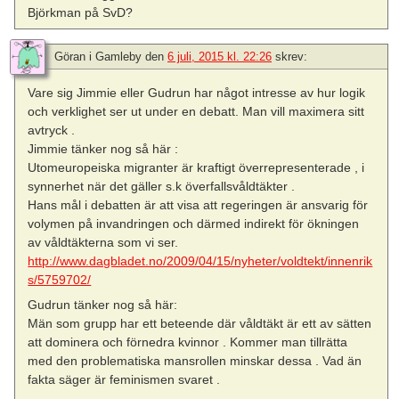
Björkman på SvD?
Göran i Gamleby
den
6 juli, 2015 kl. 22:26
skrev:
Vare sig Jimmie eller Gudrun har något intresse av hur logik
och verklighet ser ut under en debatt. Man vill maximera sitt
avtryck .
Jimmie tänker nog så här :
Utomeuropeiska migranter är kraftigt överrepresenterade , i
synnerhet när det gäller s.k överfallsvåldtäkter .
Hans mål i debatten är att visa att regeringen är ansvarig för
volymen på invandringen och därmed indirekt för ökningen
av våldtäkterna som vi ser.
http://www.dagbladet.no/2009/04/15/nyheter/voldtekt/innenrik
s/5759702/
Gudrun tänker nog så här:
Män som grupp har ett beteende där våldtäkt är ett av sätten
att dominera och förnedra kvinnor . Kommer man tillrätta
med den problematiska mansrollen minskar dessa . Vad än
fakta säger är feminismen svaret .