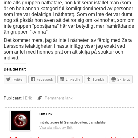
inte alls gruppen näthatare, hon kritiserar istället män (som
är en helt annan kategori fullkomligt dominerad av personer
som inte var delaktiga i näthatet). Som om inte det var dumt
nog så påstår hon även att det rör sig om kvinnohat, som om
inte gruppen ”popstjärna” här var betydligt mer framträdande
än gruppen ”kvinna”.
Det kommer mera, jag är inte i närheten av färdig med Zara
Larssons felaktigheter. I nästa inlägg visar jag exakt vad
som är fel med hennes prat om att skilja på struktur och
individ.
Dela det här:
Twitter
Facebook
LinkedIn
Tumblr
Skriv ut
Publicerat i
Erik
Permanent länk
Om Erik
Initiativtagare till Genusdebatten, Jämställdist
Visa alla inlägg av Erik