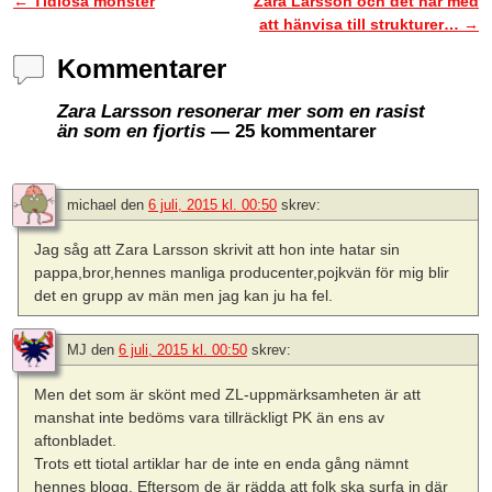
←
Tidlösa mönster
Zara Larsson och det här med
Inläggsnavigering
att hänvisa till strukturer…
→
Kommentarer
Zara Larsson resonerar mer som en rasist
än som en fjortis
— 25 kommentarer
michael
den
6 juli, 2015 kl. 00:50
skrev:
Jag såg att Zara Larsson skrivit att hon inte hatar sin
pappa,bror,hennes manliga producenter,pojkvän för mig blir
det en grupp av män men jag kan ju ha fel.
MJ
den
6 juli, 2015 kl. 00:50
skrev:
Men det som är skönt med ZL-uppmärksamheten är att
manshat inte bedöms vara tillräckligt PK än ens av
aftonbladet.
Trots ett tiotal artiklar har de inte en enda gång nämnt
hennes blogg. Eftersom de är rädda att folk ska surfa in där