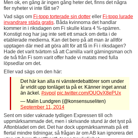
Men ok, en gång är ingen gång heter det, finns det några
fler nyheter vi inte fått se?
Vad sägs om
Fi-topp torterade sin dotter
eller
Fi-topp lurade
invandrare städa gratis
. Båda kvinnorna det handlar
kommer in i riksdagen om Fi skulle klara 4 %-spärren.
Konstigt nog har jag inte sett ett smack om detta i de
etablerade medierna. Kan det bero på att man är alltför
upptagen där med att göra allt för att få in Fi i riksdagen?
Hade det varit tvärtom så att Camilla varit gärningsman och
de två från Fi som varit offer hade vi matats med fulla
löpsedlar om det.
Eller vad sägs om den här:
Det här kan alla ni vänsterdebattörer som under
år vridit upp tonläget ta på er. Känner inget annat
än äckel.
#svpol
pic.twitter.com/OUOvX8ePUx
— Malin Lundgren (@konsensuseliten)
September 11, 2014
Sent om sider vaknade tydligen Expressen till och
uppmärksammade det, men i skrivande stund är det tyst på
Aftonbladet om det. Det har dock uppmärksammats på ett
flertal mindre tidningar, så frågan är om AB kan ignorera det