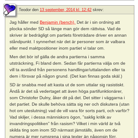
Teodor
den
13 september, 2014 kl. 12:42
skrev:
Jag håller med
Benjamin (bench).
Det är i sin ordning att
plocka sönder SD så länge man gör dem rättvisa. Vad de
skriver är bedrägligt om partiets företrädare driver en annan
ståndpunkt. I synnerhet när det är personer som är valbara
eller med maktpositioner inom partiet vi talar om.
Men det bör isf gälla de andra partierna i samma
utsträckning, Fi bland dem. Sedan får partierna välja om de
vill ta avstånd från personens handlingar/uttalanden eller ta
dem i försvar på någon grund. (Det kan finnas goda skäl.)
SD är snabba med att kasta ut de som uttalar sig rasistiskt.
Ändå är det så vedertaget att även höga partifunktionärer,
som Christofer Dulny, åker dit på det. Det sitter i väggarna i
det partiet. De skulle behöva sätta sig ner och diskutera (utan
hot om uteslutning) vad de vill vara för sorts parti, och varför?
Vad skiljer, i dessa människors ögon, ”saklig kritik av
invandringspolitiken” från rasism? Vilket i min värld är två
skilda ting som inom SD närmast jämställs, även om de
numera är mer rumsrena i sina texter än någonsin förr.