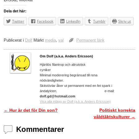
Dela det här:
Twitter
Facebook
LinkedIn
Tumblr
Skriv ut
Publicerat i
Dolf
Märkt
media
,
val
Permanent länk
Om Dolf (a.k.a. Anders Ericsson)
Hjärtlös filantrop och altruistisk
cyniker
Minimal moderering begränsad till rena
nödvändigheter.
Skitstövlar åker ut permanent med en fet spark i
ändalykten. e-mail:
dolf.gd@hotmail.com
Visa alla inlägg av Dolf (a.k.a. Anders Ericsson)
←
Hur är det för Din son?
Politiskt korrekta
Inläggsnavigering
våldtäktskulturer
→
Kommentarer