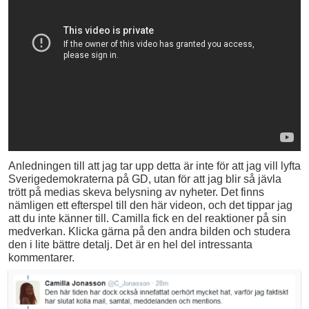
Anledningen till att jag tar upp detta är inte för att jag vill lyfta
Sverigedemokraterna på GD, utan för att jag blir så jävla
trött på medias skeva belysning av nyheter. Det finns
nämligen ett efterspel till den här videon, och det tippar jag
att du inte känner till. Camilla fick en del reaktioner på sin
medverkan. Klicka gärna på den andra bilden och studera
den i lite bättre detalj. Det är en hel del intressanta
kommentarer.