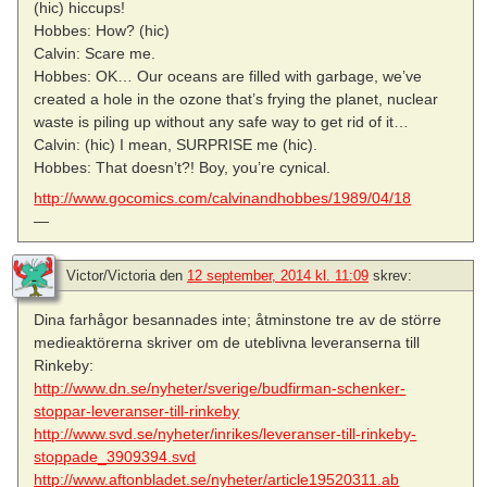
(hic) hiccups!
Hobbes: How? (hic)
Calvin: Scare me.
Hobbes: OK… Our oceans are filled with garbage, we’ve
created a hole in the ozone that’s frying the planet, nuclear
waste is piling up without any safe way to get rid of it…
Calvin: (hic) I mean, SURPRISE me (hic).
Hobbes: That doesn’t?! Boy, you’re cynical.
http://www.gocomics.com/calvinandhobbes/1989/04/18
—
Victor/Victoria
den
12 september, 2014 kl. 11:09
skrev:
Dina farhågor besannades inte; åtminstone tre av de större
medieaktörerna skriver om de uteblivna leveranserna till
Rinkeby:
http://www.dn.se/nyheter/sverige/budfirman-schenker-
stoppar-leveranser-till-rinkeby
http://www.svd.se/nyheter/inrikes/leveranser-till-rinkeby-
stoppade_3909394.svd
http://www.aftonbladet.se/nyheter/article19520311.ab