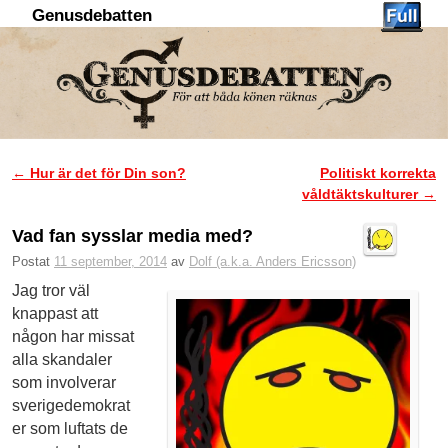
Genusdebatten
Hoppa till huvudinnehåll
Hoppa till sekundärt innehåll
←
Hur är det för Din son?
Politiskt korrekta
Inläggsnavigering
våldtäktskulturer
→
Vad fan sysslar media med?
Postat
11 september, 2014
av
Dolf (a.k.a. Anders Ericsson)
Jag tror väl
knappast att
någon har missat
alla skandaler
som involverar
sverigedemokrat
er som luftats de