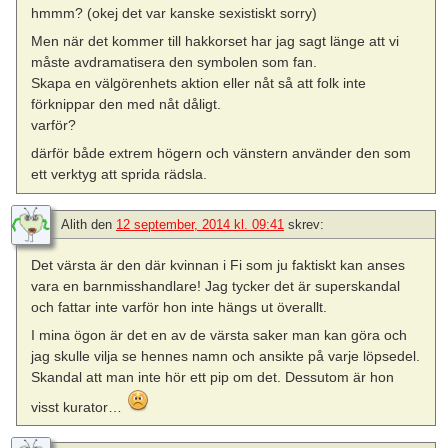
hmmm? (okej det var kanske sexistiskt sorry)
Men när det kommer till hakkorset har jag sagt länge att vi
måste avdramatisera den symbolen som fan.
Skapa en välgörenhets aktion eller nåt så att folk inte
förknippar den med nåt dåligt.
varför?
därför både extrem högern och vänstern använder den som
ett verktyg att sprida rädsla.
Alith
den
12 september, 2014 kl. 09:41
skrev:
Det värsta är den där kvinnan i Fi som ju faktiskt kan anses
vara en barnmisshandlare! Jag tycker det är superskandal
och fattar inte varför hon inte hängs ut överallt.
I mina ögon är det en av de värsta saker man kan göra och
jag skulle vilja se hennes namn och ansikte på varje löpsedel.
Skandal att man inte hör ett pip om det. Dessutom är hon
visst kurator…