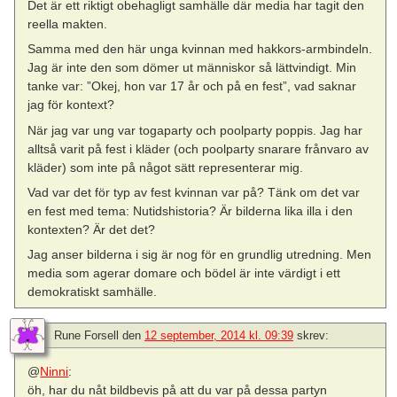
Det är ett riktigt obehagligt samhälle där media har tagit den
reella makten.
Samma med den här unga kvinnan med hakkors-armbindeln.
Jag är inte den som dömer ut människor så lättvindigt. Min
tanke var: ”Okej, hon var 17 år och på en fest”, vad saknar
jag för kontext?
När jag var ung var togaparty och poolparty poppis. Jag har
alltså varit på fest i kläder (och poolparty snarare frånvaro av
kläder) som inte på något sätt representerar mig.
Vad var det för typ av fest kvinnan var på? Tänk om det var
en fest med tema: Nutidshistoria? Är bilderna lika illa i den
kontexten? Är det det?
Jag anser bilderna i sig är nog för en grundlig utredning. Men
media som agerar domare och bödel är inte värdigt i ett
demokratiskt samhälle.
Rune Forsell
den
12 september, 2014 kl. 09:39
skrev:
@
Ninni
:
öh, har du nåt bildbevis på att du var på dessa partyn