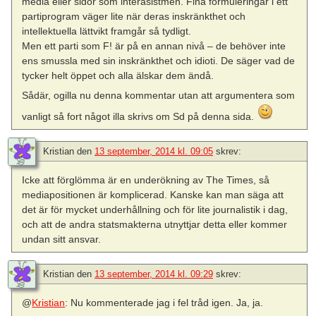
media eller sidor som interasistmen. Fina formuleringar i ett
partiprogram väger lite när deras inskränkthet och
intellektuella lättvikt framgår så tydligt.
Men ett parti som F! är på en annan nivå – de behöver inte
ens smussla med sin inskränkthet och idioti. De säger vad de
tycker helt öppet och alla älskar dem ändå.
Sådär, ogilla nu denna kommentar utan att argumentera som
vanligt så fort något illa skrivs om Sd på denna sida.
Kristian
den
13 september, 2014 kl. 09:05
skrev:
Icke att förglömma är en underökning av The Times, så
mediapositionen är komplicerad. Kanske kan man säga att
det är för mycket underhållning och för lite journalistik i dag,
och att de andra statsmakterna utnyttjar detta eller kommer
undan sitt ansvar.
Kristian
den
13 september, 2014 kl. 09:29
skrev:
@
Kristian
: Nu kommenterade jag i fel tråd igen. Ja, ja.