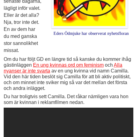
senaste dagarna,
lägligt inför valet.
Eller är det alla?
Nja, tror inte det.
En av dem har
Eders Ödmjuke har observerat nyhetsfloran
du med ganska
stor sannolikhet
missat.
Om du har följt GD en längre tid så kanske du kommer ihåg
gästinläggen
En ung kvinnas ord om feminism
och
Alla
nyanser är inte svarta
av en ung kvinna vid namn Camilla.
Vid den här tiden beslöt sig Camilla för att bli aktiv politiskt,
och om minnet inte sviker mig så var det mellan det första
och andra inlägget.
Du har troligtvis sett Camilla. Det råkar nämligen vara hon
som är kvinnan i reklamfilmen nedan.