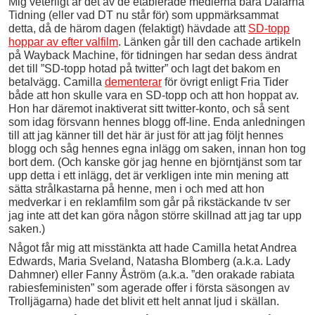
Mig veterligt är det av de etablerade medierna bara Dalarna
Tidning (eller vad DT nu står för) som uppmärksammat
detta, då de härom dagen (felaktigt) hävdade att
SD-topp
hoppar av efter valfilm
. Länken går till den cachade artikeln
på Wayback Machine, för tidningen har sedan dess ändrat
det till ”SD-topp hotad på twitter” och lagt det bakom en
betalvägg. Camilla
dementerar
för övrigt enligt Fria Tider
både att hon skulle vara en SD-topp och att hon hoppat av.
Hon har däremot inaktiverat sitt twitter-konto, och så sent
som idag försvann hennes blogg off-line. Enda anledningen
till att jag känner till det här är just för att jag följt hennes
blogg och såg hennes egna inlägg om saken, innan hon tog
bort dem. (Och kanske gör jag henne en björntjänst som tar
upp detta i ett inlägg, det är verkligen inte min mening att
sätta strålkastarna på henne, men i och med att hon
medverkar i en reklamfilm som går på rikstäckande tv ser
jag inte att det kan göra någon större skillnad att jag tar upp
saken.)
Något får mig att misstänkta att hade Camilla hetat Andrea
Edwards, Maria Sveland, Natasha Blomberg (a.k.a. Lady
Dahmner) eller Fanny Åström (a.k.a. ”den orakade rabiata
rabiesfeministen” som agerade offer i första säsongen av
Trolljägarna) hade det blivit ett helt annat ljud i skällan.