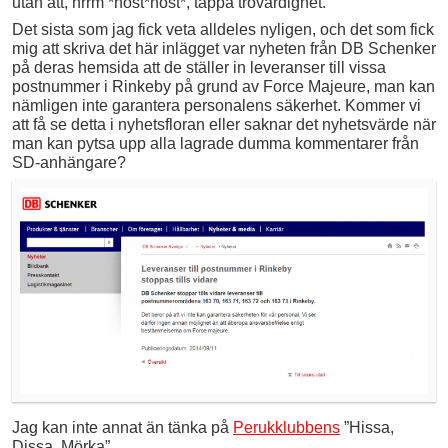
utan att, hrrm *host*host*, tappa trovärdighet.
Det sista som jag fick veta alldeles nyligen, och det som fick
mig att skriva det här inlägget var nyheten från DB Schenker
på deras hemsida att de ställer in leveranser till vissa
postnummer i Rinkeby på grund av Force Majeure, man kan
nämligen inte garantera personalens säkerhet. Kommer vi
att få se detta i nyhetsfloran eller saknar det nyhetsvärde när
man kan pytsa upp alla lagrade dumma kommentarer från
SD-anhängare?
Jag kan inte annat än tänka på
Perukklubbens
”Hissa,
Dissa, Mörka”