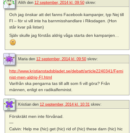
Alith
den
12 september, 2014 kl. 09:50
skrev:
Och jag önskar att det fanns Facebook-kampanjer, typ Nej till
FI – för vi vill inte ha barnmisshandlare i Riksdagen. (Hon
står kvar på listan)
Själv skulle jag förstås aldrig våga starta den kampanjen…
Maria
den
12 september, 2014 kl. 09:50
skrev:
http://www.kristianstadsbladet.se/debatt/article2240341/Femi
nist-men-aldrig-FI.html
Varifrån ska pengarna tas till allt som fi vill göra? Från
männen, enligt en radikalfeminist.
Kristian
den
12 september, 2014 kl. 10:31
skrev:
Förskräkt men inte förvånad.
—
Calvin: Help me (hic) get (hic) rid of (hic) these darn (hic) hic