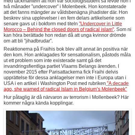
med täckmanteln att hon var sociologistudent så levde hon i
två månader ”undercover” i Molenbeek. Hon konstaterade
att det fanns mängder av våldsbenägna jihadister där. Hon
beskrev sina upplevelser i en fem delars artikelserie som
senare gavs ut i bokform med titeln
”Undercover in Little
Morocco – Behind the closed doors of radical islam”
. Som ni
kan höra berättade hon redan då att unga kvinnor drömde
om att bli ”jihadbrudar”.
Reaktionerna på Fraihis bok blev allt annat än positiva när
den kom. Hon anklagades för sensationalism, påstods måla
ut ett problem som inte existerade samt gå det
invandringsfientliga partiet Vlaams Belangs ärenden. I
november 2015 efter Parisattackerna fick Fraihi delvis
upprättelse för dessa anklagelser men inte i Europa utan i
USA i en artikel i Washington Post med rubriken
”A decade
ago, she warned of radical Islam in Belgium’s Molenbeek”
Hur påtaglig är då närvaron av terrorism i Mollenbeek? Här
kommer några kända kopplingar.