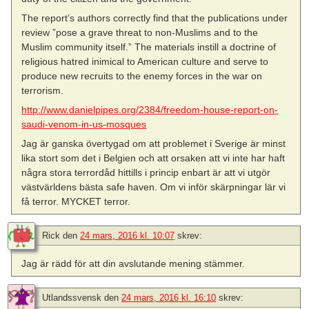
The report’s authors correctly find that the publications under
review ”pose a grave threat to non-Muslims and to the
Muslim community itself.” The materials instill a doctrine of
religious hatred inimical to American culture and serve to
produce new recruits to the enemy forces in the war on
terrorism.
http://www.danielpipes.org/2384/freedom-house-report-on-
saudi-venom-in-us-mosques
Jag är ganska övertygad om att problemet i Sverige är minst
lika stort som det i Belgien och att orsaken att vi inte har haft
några stora terrordåd hittills i princip enbart är att vi utgör
västvärldens bästa safe haven. Om vi inför skärpningar lär vi
få terror. MYCKET terror.
Rick
den
24 mars, 2016 kl. 10:07
skrev:
Jag är rädd för att din avslutande mening stämmer.
Utlandssvensk
den
24 mars, 2016 kl. 16:10
skrev: