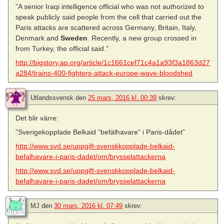
”A senior Iraqi intelligence official who was not authorized to
speak publicly said people from the cell that carried out the
Paris attacks are scattered across Germany, Britain, Italy,
Denmark and
Sweden
. Recently, a new group crossed in
from Turkey, the official said.”
http://bigstory.ap.org/article/1c1661cef71c4a1a93f3a1863d27
a284/trains-400-fighters-attack-europe-wave-bloodshed
Utlandssvensk
den
25 mars, 2016 kl. 00:39
skrev:
Det blir värre:
”Sverigekopplade Belkaid ”befälhavare” i Paris-dådet”
http://www.svd.se/uppgift-svenskkopplade-belkaid-
befalhavare-i-paris-dadet/om/brysselattackerna
http://www.svd.se/uppgift-svenskkopplade-belkaid-
befalhavare-i-paris-dadet/om/brysselattackerna
MJ
den
30 mars, 2016 kl. 07:49
skrev: