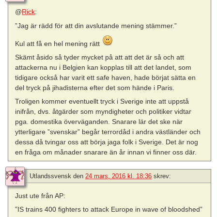
@
Rick
:
”Jag är rädd för att din avslutande mening stämmer.”
Kul att få en hel mening rätt
Skämt åsido så tyder mycket på att att det är så och att
attackerna nu i Belgien kan kopplas till att det landet, som
tidigare också har varit ett safe haven, hade börjat sätta en
del tryck på jihadisterna efter det som hände i Paris.
Troligen kommer eventuellt tryck i Sverige inte att uppstå
inifrån, dvs. åtgärder som myndigheter och politiker vidtar
pga. domestika överväganden. Snarare lär det ske när
ytterligare ”svenskar” begår terrordåd i andra västländer och
dessa då tvingar oss att börja jaga folk i Sverige. Det är nog
en fråga om månader snarare än år innan vi finner oss där.
Utlandssvensk
den
24 mars, 2016 kl. 18:36
skrev:
Just ute från AP:
”IS trains 400 fighters to attack Europe in wave of bloodshed”