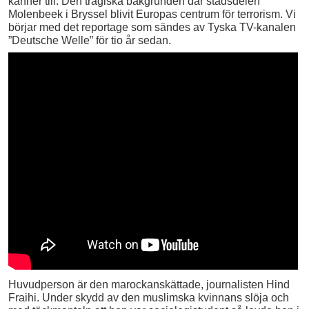
känner till. Den tragiska bakgrunden där stadsdelen
Molenbeek i Bryssel blivit Europas centrum för terrorism. Vi
börjar med det reportage som sändes av Tyska TV-kanalen
”Deutsche Welle” för tio år sedan.
Huvudperson är den marockanskättade, journalisten Hind
Fraihi. Under skydd av den muslimska kvinnans slöja och