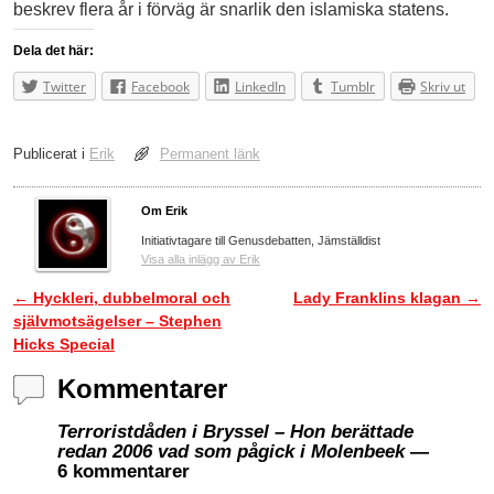
beskrev flera år i förväg är snarlik den islamiska statens.
Dela det här:
Twitter
Facebook
LinkedIn
Tumblr
Skriv ut
Publicerat i
Erik
Permanent länk
Om Erik
Initiativtagare till Genusdebatten, Jämställdist
Visa alla inlägg av Erik
←
Hyckleri, dubbelmoral och
Lady Franklins klagan
→
Inläggsnavigering
självmotsägelser – Stephen
Hicks Special
Kommentarer
Terroristdåden i Bryssel – Hon berättade
redan 2006 vad som pågick i Molenbeek
—
6 kommentarer