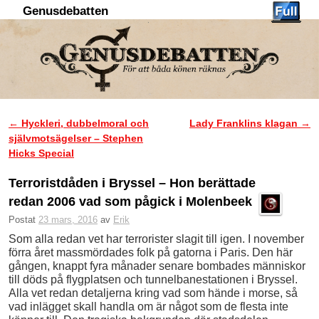
Genusdebatten
Hoppa till huvudinnehåll
Hoppa till sekundärt innehåll
←
Hyckleri, dubbelmoral och
Lady Franklins klagan
→
Inläggsnavigering
självmotsägelser – Stephen
Hicks Special
Terroristdåden i Bryssel – Hon berättade
redan 2006 vad som pågick i Molenbeek
Postat
23 mars, 2016
av
Erik
Som alla redan vet har terrorister slagit till igen. I november
förra året massmördades folk på gatorna i Paris. Den här
gången, knappt fyra månader senare bombades människor
till döds på flygplatsen och tunnelbanestationen i Bryssel.
Alla vet redan detaljerna kring vad som hände i morse, så
vad inlägget skall handla om är något som de flesta inte