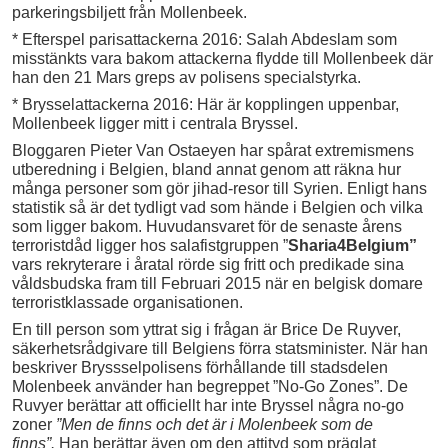
parkeringsbiljett från Mollenbeek.
* Efterspel parisattackerna 2016: Salah Abdeslam som
misstänkts vara bakom attackerna flydde till Mollenbeek där
han den 21 Mars greps av polisens specialstyrka.
* Brysselattackerna 2016: Här är kopplingen uppenbar,
Mollenbeek ligger mitt i centrala Bryssel.
Bloggaren Pieter Van Ostaeyen har spårat extremismens
utberedning i Belgien, bland annat genom att räkna hur
många personer som gör jihad-resor till Syrien. Enligt hans
statistik så är det tydligt vad som hände i Belgien och vilka
som ligger bakom. Huvudansvaret för de senaste årens
terroristdåd ligger hos salafistgruppen ”
Sharia4Belgium”
vars rekryterare i åratal rörde sig fritt och predikade sina
våldsbudska fram till Februari 2015 när en belgisk domare
terroristklassade organisationen.
En till person som yttrat sig i frågan är Brice De Ruyver,
säkerhetsrådgivare till Belgiens förra statsminister. När han
beskriver Bryssselpolisens förhållande till stadsdelen
Molenbeek använder han begreppet ”No-Go Zones”. De
Ruvyer berättar att officiellt har inte Bryssel några no-go
zoner
”Men de finns och det är i Molenbeek som de
finns”.
Han berättar även om den attityd som präglat