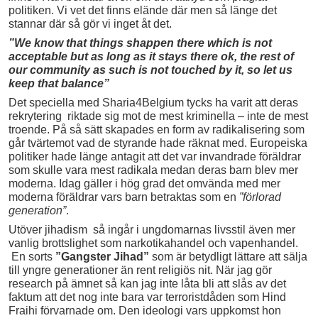
politiken. Vi vet det finns elände där men så länge det
stannar där så gör vi inget åt det.
”We know that things shappen there which is not
acceptable but as long as it stays there ok, the rest of
our community as such is not touched by it, so let us
keep that balance”
Det speciella med Sharia4Belgium tycks ha varit att deras
rekrytering riktade sig mot de mest kriminella – inte de mest
troende. På så sätt skapades en form av radikalisering som
går tvärtemot vad de styrande hade räknat med. Europeiska
politiker hade länge antagit att det var invandrade föräldrar
som skulle vara mest radikala medan deras barn blev mer
moderna. Idag gäller i hög grad det omvända med mer
moderna föräldrar vars barn betraktas som en
”förlorad
generation”
.
Utöver jihadism så ingår i ungdomarnas livsstil även mer
vanlig brottslighet som narkotikahandel och vapenhandel.
En sorts
”Gangster Jihad”
som är betydligt lättare att sälja
till yngre generationer än rent religiös nit. När jag gör
research på ämnet så kan jag inte låta bli att slås av det
faktum att det nog inte bara var terroristdåden som Hind
Fraihi förvarnade om. Den ideologi vars uppkomst hon