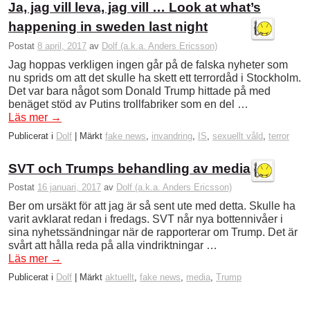
Ja, jag vill leva, jag vill … Look at what’s
happening in sweden last night
Postat
8 april, 2017
av
Dolf (a.k.a. Anders Ericsson)
Jag hoppas verkligen ingen går på de falska nyheter som
nu sprids om att det skulle ha skett ett terrordåd i Stockholm.
Det var bara något som Donald Trump hittade på med
benäget stöd av Putins trollfabriker som en del …
Läs mer
→
Publicerat i
Dolf
|
Märkt
fake news
,
invandring
,
IS
,
sexuellt våld
,
terror
SVT och Trumps behandling av media
Postat
16 januari, 2017
av
Dolf (a.k.a. Anders Ericsson)
Ber om ursäkt för att jag är så sent ute med detta. Skulle ha
varit avklarat redan i fredags. SVT når nya bottennivåer i
sina nyhetssändningar när de rapporterar om Trump. Det är
svårt att hålla reda på alla vindriktningar …
Läs mer
→
Publicerat i
Dolf
|
Märkt
aktuellt
,
fake news
,
media
,
Trump