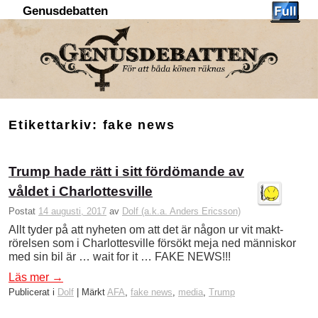
Genusdebatten
Hoppa till huvudinnehåll
Hoppa till sekundärt innehåll
Etikettarkiv:
fake news
Trump hade rätt i sitt fördömande av
våldet i Charlottesville
Postat
14 augusti, 2017
av
Dolf (a.k.a. Anders Ericsson)
Allt tyder på att nyheten om att det är någon ur vit makt-
rörelsen som i Charlottesville försökt meja ned människor
med sin bil är … wait for it … FAKE NEWS!!!
Läs mer
→
Publicerat i
Dolf
|
Märkt
AFA
,
fake news
,
media
,
Trump