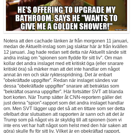
Notera att den cachade länken är från morgonen 11 januari,
medan de Aktuellt-inslag som jag slaktar här är från kvällen
12 januari. Jag hade redan sett detta när Aktuellt sände sitt
andra inslag om ”spionen som flydde för sitt liv”. Om man
kollar det andra inslaget med ett kritiskt öga (eller snarare
kritiskt öra) så märker man att det inte handlar om något
annat än ren och skär ryktesspridning. Det är enbart
”obekräftade uppgifter”. Redan när inslaget sändes var
dessa ”obekräftade uppgifter” snarare att betraktas som
”bekräftat osanna uppgifter”. Här fortsätter SVT att blanda
bort korten. När Trump sätter åt CNN-reportern gäller det
just denna ”spion”-rapport som det andra inslaget handlar
om. Men SVT lägger upp det så att en tittare som ser detta
ofelbart drar slutsatsen att rapporten är sann och att det är
Trump som på något vis är skyldig till att spionen (som vi
inte ens vet har haft något som helst med den här saken att
göra) skulle fly för sitt liv. Vilket är en obekräftad rapport,