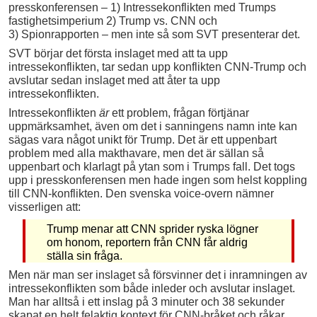
presskonferensen – 1) Intressekonflikten med Trumps
fastighetsimperium 2) Trump vs. CNN och
3) Spionrapporten – men inte så som SVT presenterar det.
SVT börjar det första inslaget med att ta upp
intressekonflikten, tar sedan upp konflikten CNN-Trump och
avslutar sedan inslaget med att åter ta upp
intressekonflikten.
Intressekonflikten
är
ett problem, frågan förtjänar
uppmärksamhet, även om det i sanningens namn inte kan
sägas vara något unikt för Trump. Det är ett uppenbart
problem med alla makthavare, men det är sällan så
uppenbart och klarlagt på ytan som i Trumps fall. Det togs
upp i presskonferensen men hade ingen som helst koppling
till CNN-konflikten. Den svenska voice-overn nämner
visserligen att:
Trump menar att CNN sprider ryska lögner
om honom, reportern från CNN får aldrig
ställa sin fråga.
Men när man ser inslaget så försvinner det i inramningen av
intressekonflikten som både inleder och avslutar inslaget.
Man har alltså i ett inslag på 3 minuter och 38 sekunder
skapat en helt felaktig kontext för CNN-bråket och råkar