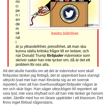
rin
ci
pe
n i
en
de
m
ok
Jeanders bilderblogg
rat
i
är ju yttrandefrihet, pressfrihet, att man ska
kunna ställa kritiska frågor till en ledare, och
när Donald Trump
förbjuder
människor som
skriver saker han inte tycker om, då är det ett
problem för oss alla.
Att det skulle handla om att det är
människor
som skall
förbjudas tänker jag förbigå, det är uppenbart bara slarvigt
uttryckt (vad mer kan man förvänta sig av en svensk
reporter), men att han överhuvudtaget
förbjuder
någon är
ren och skär lögn. Han säger uttryckligen till reportern att
vara tyst, inte vara ohyfsad och att han inte tänker ge honom
ordet. Jämför med hur en lärare uppträder i ett klassrum. Det
finns inget förbud någonstans.