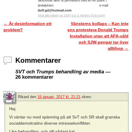
Skitstövlar åker ut permanent med en fet spark i
ändalykten. e-mail:
dolf.gd@hotmail.com
Visa alla inlägg av Dolf (a.k.a. Anders Ericsson)
←
Är desinformation ett
Vänsterns kollaps – Kan inte
Inläggsnavigering
problem?
ens protestera Donald Trumps
Installation utan att AFA-våld
och SJW-pengar tar över
alltihop
→
Kommentarer
SVT och Trumps behandling av media
—
26 kommentarer
Rikard
den
16 januari, 2017 kl. 21:21
skrev:
Hej.
Vi väntar nu med spänning på att SvT och SR skall granska
socialdemokratins diverse intressekonflikter.
Lika behandling, och allt sådant kal.