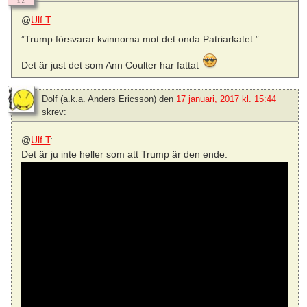
@
Ulf T
:
”Trump försvarar kvinnorna mot det onda Patriarkatet.”
Det är just det som Ann Coulter har fattat
Dolf (a.k.a. Anders Ericsson)
den
17 januari, 2017 kl. 15:44
skrev:
@
Ulf T
:
Det är ju inte heller som att Trump är den ende: