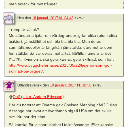
men skräck för motståndet.
Hen
den
18 januari, 2017 kl. 04:43
skrev:
Trump är väl ok?
Motståndarna tjatar om värdegrunder, gillar olika (utom olika
åsikter), jämställdhet och bla bla bla bla. Men deras
samhällsmodeller är långifrån jämställda, däremot är dom
femställda. Så var deras mål alltså fifti/fifti, numera är det
f*tti/f*tti. Kvinnorna ska göra karriär, göra skillnad, som här;
http://www.byggcheferna.se/2015/05/22/tjejerna-som-gor-
skillnad-pa-bygget/
.
Utlandssvensk
den
18 januari, 2017 kl. 10:58
skrev:
@
Dolf (a.k.a. Anders Ericsson)
:
Har du noterat att Obama gav Chelsea Manning nåd? Julian
Assange har lovat att överlämna sig till USA om det skulle
ske. Nu har det hänt!
Så kanske får vi snart klarhet i fallet Assange. Eller kanske