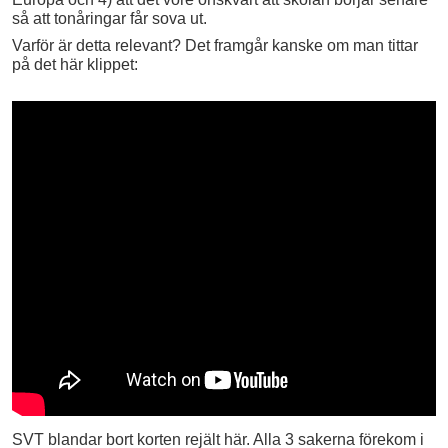
så att tonåringar får sova ut.
Varför är detta relevant? Det framgår kanske om man tittar
på det här klippet:
SVT blandar bort korten rejält här. Alla 3 sakerna förekom i