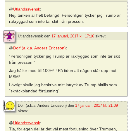
@
Utlandssvensk
:
Nej, tanken är helt befängd. Personligen tycker jag Trump är
rakryggad som inte tar skit från pressen.
Utlandssvensk
den
17 januari, 2017 kl. 17:16
skrev:
@
Dolf (a.k.a. Anders Ericsson)
:
”Personligen tycker jag Trump är rakryggad som inte tar skit
från pressen.”
Jag håller med till 100%!!! På tiden att någon står upp mot
MSM!
I övrigt skulle jag beskriva mitt intryck av Trump hittills som
”skräckblandad förtjusning”.
Dolf (a.k.a. Anders Ericsson)
den
17 januari, 2017 kl. 21:09
skrev:
@
Utlandssvensk
:
Tja, för egen del är det väl mest förtjusning över Trumpen,