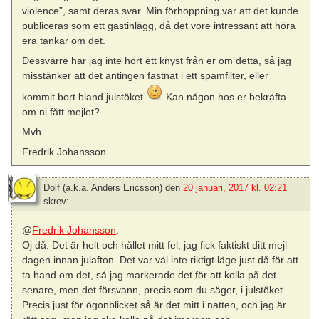
violence”, samt deras svar. Min förhoppning var att det kunde
publiceras som ett gästinlägg, då det vore intressant att höra
era tankar om det.
Dessvärre har jag inte hört ett knyst från er om detta, så jag
misstänker att det antingen fastnat i ett spamfilter, eller
kommit bort bland julstöket
Kan någon hos er bekräfta
om ni fått mejlet?
Mvh
Fredrik Johansson
Dolf (a.k.a. Anders Ericsson)
den
20 januari, 2017 kl. 02:21
skrev:
@
Fredrik Johansson
:
Oj då. Det är helt och hållet mitt fel, jag fick faktiskt ditt mejl
dagen innan julafton. Det var väl inte riktigt läge just då för att
ta hand om det, så jag markerade det för att kolla på det
senare, men det försvann, precis som du säger, i julstöket.
Precis just för ögonblicket så är det mitt i natten, och jag är