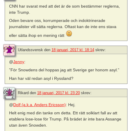
CNN har svarat med att det är de som bestämmer reglerna,
inte Trump.
Oden bevare oss, korrumperade och indoktrinerade
journalister vill sätta reglerna. Oftast kan de inte ens stava
eller sätta ihop en mening rätt
Utlandssvensk
den
18 januari, 2017 kl. 18:14
skrev:
@
Jenny
:
”För Snowdens del hoppas jag att Sverige ger honom asyl.”
Han har väl redan asyl i Ryssland?
Rikard
den
18 januari, 2017 kl. 23:20
skrev:
@
Dolf (a.k.a. Anders Ericsson)
: Hej.
Helt enig med din tanke om detta. Ett rätt solklart fall av att
etablera lose-lose för Trump. På brädet är inte bara Assange
utan även Snowden.