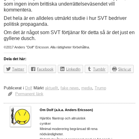
som ingen inom brittiska underrättelseväsendet vill
kommentera.
Det hela är en alldeles utmärkt studie i hur SVT bedriver
politisk propaganda.
Om det är något som SVT förtjänar för detta så är det just en
gyllene dusch.
©2017 Anders ”Dolf” Ericsson. Alla rättigheter förbehållna.
Dela det här:
Twitter
Facebook
LinkedIn
Tumblr
Skriv ut
Publicerat i
Dolf
Märkt
aktuellt
,
fake news
,
media
,
Trump
Permanent länk
Om Dolf (a.k.a. Anders Ericsson)
Hjärtlös filantrop och altruistisk
cyniker
Minimal moderering begränsad till rena
nödvändigheter.