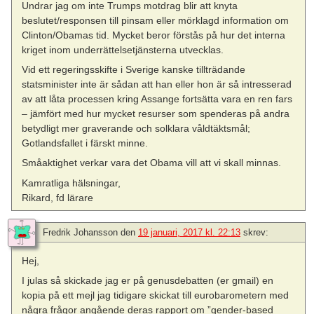
Undrar jag om inte Trumps motdrag blir att knyta
beslutet/responsen till pinsam eller mörklagd information om
Clinton/Obamas tid. Mycket beror förstås på hur det interna
kriget inom underrättelsetjänsterna utvecklas.
Vid ett regeringsskifte i Sverige kanske tillträdande
statsminister inte är sådan att han eller hon är så intresserad
av att låta processen kring Assange fortsätta vara en ren fars
– jämfört med hur mycket resurser som spenderas på andra
betydligt mer graverande och solklara våldtäktsmål;
Gotlandsfallet i färskt minne.
Småaktighet verkar vara det Obama vill att vi skall minnas.
Kamratliga hälsningar,
Rikard, fd lärare
Fredrik Johansson
den
19 januari, 2017 kl. 22:13
skrev:
Hej,
I julas så skickade jag er på genusdebatten (er gmail) en
kopia på ett mejl jag tidigare skickat till eurobarometern med
några frågor angående deras rapport om ”gender-based