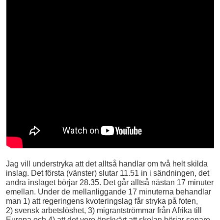
Jag vill understryka att det alltså handlar om två helt skilda
inslag. Det första (vänster) slutar 11.51 in i sändningen, det
andra inslaget börjar 28.35. Det går alltså nästan 17 minuter
emellan. Under de mellanliggande 17 minuterna behandlar
man 1) att regeringens kvoteringslag får stryka på foten,
2) svensk arbetslöshet, 3) migrantströmmar från Afrika till
Europa och 4) att det vore önskvärt att skolan börjar senare