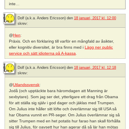
inte…
Dolf (a.k.a. Anders Ericsson)
den
18 januari, 2017 kl. 12:00
skrev:
@
Hen
:
Präxis. Och en förklaring till varför en mångfald av åsikter,
eller kognitiv diversitet, är bra finns med i
Lägg ner public
service och sätt idioterna på A-kassa
.
Dolf (a.k.a. Anders Ericsson)
den
18 januari, 2017 kl. 12:18
skrev:
@
Utlandssvensk
:
Jodå (och upptäckte bara häromdagen att Manning är
sexbytare). Som jag ser det, ytterligare ett drag från Obama
för att ställa sig själv i god dager och jäklas med Trumpen.
Om Julius inte håller sitt löfte och överlämnar sig till USA så
har Obama vunnit en PR-seger. Om Julius överlämnar sig så
sitter Trumpen med en het potatis hur farao han skall förhålla
sig till Julius, för oavsett hur han agerar då så lär han mötas