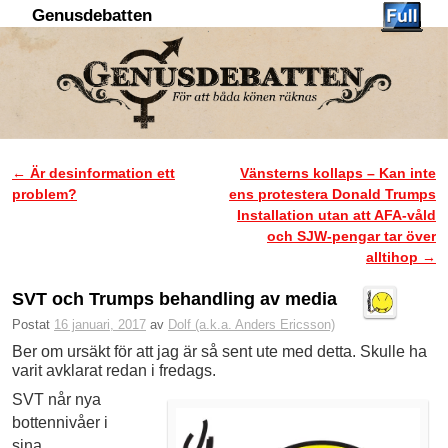
Genusdebatten
Hoppa till huvudinnehåll
Hoppa till sekundärt innehåll
←
Är desinformation ett
Vänsterns kollaps – Kan inte
Inläggsnavigering
problem?
ens protestera Donald Trumps
Installation utan att AFA-våld
och SJW-pengar tar över
alltihop
→
SVT och Trumps behandling av media
Postat
16 januari, 2017
av
Dolf (a.k.a. Anders Ericsson)
Ber om ursäkt för att jag är så sent ute med detta. Skulle ha
varit avklarat redan i fredags.
SVT når nya
bottennivåer i
sina