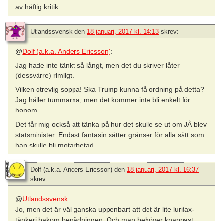
av häftig kritik.
Utlandssvensk
den
18 januari, 2017 kl. 14:13
skrev:
@
Dolf (a.k.a. Anders Ericsson)
:
Jag hade inte tänkt så långt, men det du skriver låter
(dessvärre) rimligt.
Vilken otrevlig soppa! Ska Trump kunna få ordning på detta?
Jag håller tummarna, men det kommer inte bli enkelt för
honom.
Det får mig också att tänka på hur det skulle se ut om JÅ blev
statsminister. Endast fantasin sätter gränser för alla sätt som
han skulle bli motarbetad.
Dolf (a.k.a. Anders Ericsson)
den
18 januari, 2017 kl. 16:37
skrev:
@
Utlandssvensk
:
Jo, men det är väl ganska uppenbart att det är lite lurifax-
tänkeri bakom benådningen. Och man behöver knappast