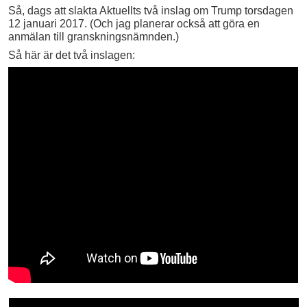
Så, dags att slakta Aktuellts två inslag om Trump torsdagen
12 januari 2017. (Och jag planerar också att göra en
anmälan till granskningsnämnden.)
Så här är det två inslagen: