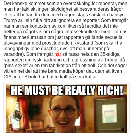
Det kanske kommer som en överraskning för reportrar, men
man har faktiskt ingen skyldighet att besvara deras frågor
eller att behandla dem med någon slags särskilda hänsyn.
Trump är i sin fulla rätt att ignorera en reporter. Som framgår
när man ser kontexten av konflikten så handlar det inte
heller på något vis om några intressekonflikter med Trumps
finansimperium utan om just rapporten gällande sexuella
utsvävningar med prostituerade i Ryssland (som skall ha
inbegripit gyllene duschar, dvs. att man urinerar på
varandra). Som framgår
här
så rasar hela den 35-sidiga
rapporten om rysk hackning och utpressning av Trump, då
”piss-sexet” är en ren fabrikation från ett troll. Och det säger
väl en hel del att inte bara media köper det, utan att även
CIA och FBI inte har bättre koll på sina källor.