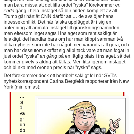
man bara missa att det lilla ordet ”ryska” förekommer
en
enda
gång i hela inslaget så blir bilden komplett av att
Trump går hårt åt CNN därför att … de avslöjar hans
intressekonflikt. Det här falska upplägget är i sig en
anledning att anmäla inslaget till granskningsnämnden,
men eftersom inget sagts i inslaget som rent sakligt är
felaktigt, det handlar bara om hur man klippt samman två
olika nyheter som inte har något med varandra att göra, och
man har dessutom skaffat sig alibi tack vare att man fogat in
just ordet ”ryska”
en gång
på en läglig plats i inslaget, så det
kommer givetvis aldrig att fällas. Men titta igenom inslaget
och blinka med öronen precis när ”ryska” sägs.
Det förekommer dock ett horribelt sakligt fel när SVT:s
nyhetskorrespondent Carina Bergfeldt rapporterar från New
York (min emfas):
…
sj
äl
va
gr
un
dp