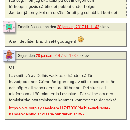
rätt seg, men jag ska kolla på det imorgon och
förhoppningsvis så blir det pubbat under helgen.
Jag ber jättemycket om ursäkt för att jag schabblat bort det.
Fredrik Johansson
den
20 januari, 2017 kl. 11:42
skrev:
Aha.. det låter bra. Ursäkt godtagen!
Gigas
den
20 januari, 2017 kl. 17:07
skrev:
OT
I avsnitt två av Delhis vackraste händer så får
huvudpersonen Göran äntligen nog av sitt ex sedan tio år
och säger ett sanningens ord till henne. Det sker i ett
telefonsamtal 30 minuter in i avsnittet. Får väl se om den
feministiska statsministern kommer kommentera det också.
http://www.svtplay.se/video/11747090/delhis-vackraste-
hander/delhis-vackraste-hander-avsnitt-2