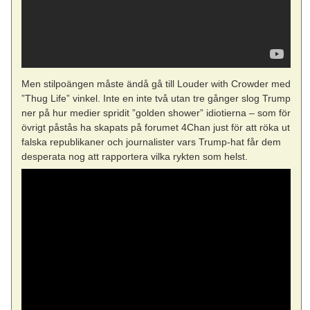
Men stilpoängen måste ändå gå till Louder with Crowder med
”Thug Life” vinkel. Inte en inte två utan tre gånger slog Trump
ner på hur medier spridit ”golden shower” idiotierna – som för
övrigt påstås ha skapats på forumet 4Chan just för att röka ut
falska republikaner och journalister vars Trump-hat får dem
desperata nog att rapportera vilka rykten som helst.