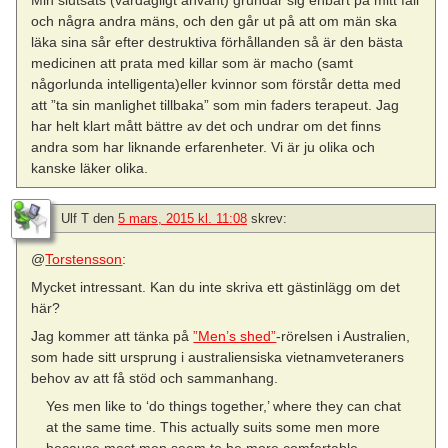
Min slutsats (vardagligt använt) grundar sig enbart på mitt fall
och några andra mäns, och den går ut på att om män ska
läka sina sår efter destruktiva förhållanden så är den bästa
medicinen att prata med killar som är macho (samt
någorlunda intelligenta)eller kvinnor som förstår detta med
att ”ta sin manlighet tillbaka” som min faders terapeut. Jag
har helt klart mått bättre av det och undrar om det finns
andra som har liknande erfarenheter. Vi är ju olika och
kanske läker olika.
Ulf T
den
5 mars, 2015 kl. 11:08
skrev:
@
Torstensson
:
Mycket intressant. Kan du inte skriva ett gästinlägg om det
här?
Jag kommer att tänka på
”Men’s shed”
-rörelsen i Australien,
som hade sitt ursprung i australiensiska vietnamveteraners
behov av att få stöd och sammanhang.
Yes men like to ‘do things together,’ where they can chat
at the same time. This actually suits some men more