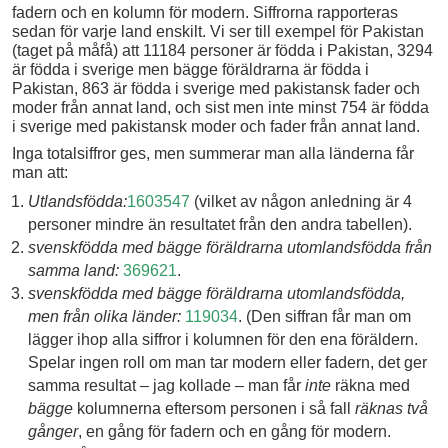
fadern och en kolumn för modern. Siffrorna rapporteras
sedan för varje land enskilt. Vi ser till exempel för Pakistan
(taget på måfå) att 11184 personer är födda i Pakistan, 3294
är födda i sverige men bägge föräldrarna är födda i
Pakistan, 863 är födda i sverige med pakistansk fader och
moder från annat land, och sist men inte minst 754 är födda
i sverige med pakistansk moder och fader från annat land.
Inga totalsiffror ges, men summerar man alla länderna får
man att:
Utlandsfödda:
1603547
(vilket av någon anledning är 4
personer mindre än resultatet från den andra tabellen).
svenskfödda med bägge föräldrarna utomlandsfödda från
samma land:
369621
.
svenskfödda med bägge föräldrarna utomlandsfödda,
men från olika länder:
119034
. (Den siffran får man om
lägger ihop alla siffror i kolumnen för den ena föräldern.
Spelar ingen roll om man tar modern eller fadern, det ger
samma resultat – jag kollade – man får
inte
räkna med
bägge
kolumnerna eftersom personen i så fall
räknas två
gånger
, en gång för fadern och en gång för modern.