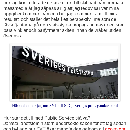
hur jag kontrollerade deras siffror. Till skillnad från normala
massmedia är jag såpass ärlig att jag redovisar var mina
uppgifter kommer ifrån och hur jag kommer fram till mina
resultat, och ställer det hela i ett perspektiv. Inte som de
jävla fjantarna på den statsstyrda propagandmaskinen som
bara vinklar och parfyrmerar skiten innan de vräker ut den
över oss.
Härmed döper jag om SVT till SPC, sveriges propagandacentral
Hur står det till med Public Service själva?
Jämställdhetsfeministern undersökte saken för ett tag sedan
och hyllade hur SVT ökar mångfalden getnom att
acceptera