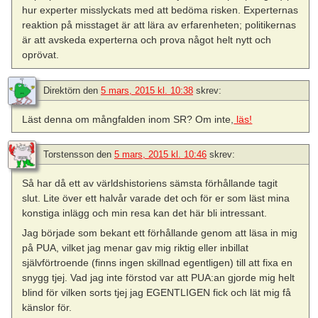
hur experter misslyckats med att bedöma risken. Experternas
reaktion på misstaget är att lära av erfarenheten; politikernas
är att avskeda experterna och prova något helt nytt och
oprövat.
Direktörn
den
5 mars, 2015 kl. 10:38
skrev:
Läst denna om mångfalden inom SR? Om inte,
läs!
Torstensson
den
5 mars, 2015 kl. 10:46
skrev:
Så har då ett av världshistoriens sämsta förhållande tagit
slut. Lite över ett halvår varade det och för er som läst mina
konstiga inlägg och min resa kan det här bli intressant.
Jag började som bekant ett förhållande genom att läsa in mig
på PUA, vilket jag menar gav mig riktig eller inbillat
självförtroende (finns ingen skillnad egentligen) till att fixa en
snygg tjej. Vad jag inte förstod var att PUA:an gjorde mig helt
blind för vilken sorts tjej jag EGENTLIGEN fick och lät mig få
känslor för.