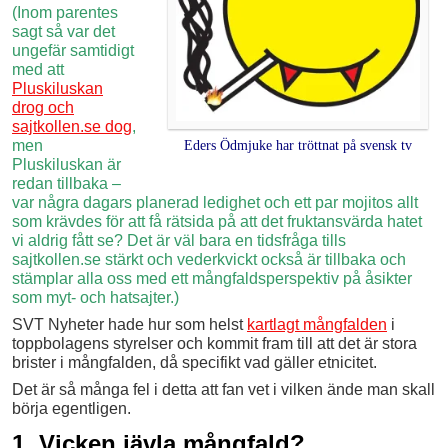
(Inom parentes
sagt så var det
ungefär samtidigt
med att
Pluskiluskan
drog och
sajtkollen.se dog
,
men
Eders Ödmjuke har tröttnat på svensk tv
Pluskiluskan är
redan tillbaka –
var några dagars planerad ledighet och ett par mojitos allt
som krävdes för att få rätsida på att det fruktansvärda hatet
vi aldrig fått se? Det är väl bara en tidsfråga tills
sajtkollen.se stärkt och vederkvickt också är tillbaka och
stämplar alla oss med ett mångfaldsperspektiv på åsikter
som myt- och hatsajter.)
SVT Nyheter hade hur som helst
kartlagt mångfalden
i
toppbolagens styrelser och kommit fram till att det är stora
brister i mångfalden, då specifikt vad gäller etnicitet.
Det är så många fel i detta att fan vet i vilken ände man skall
börja egentligen.
1. Vicken jävla mångfald?