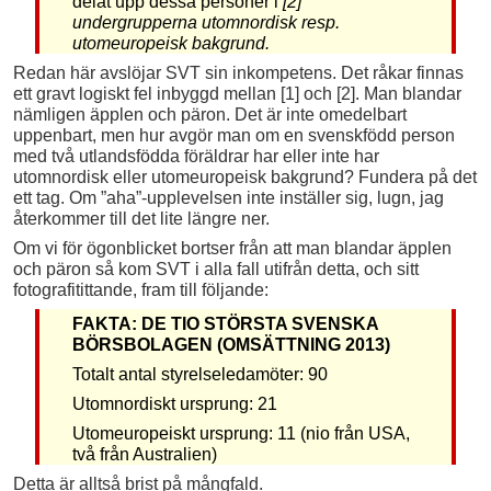
delat upp dessa personer i
[2]
undergrupperna utomnordisk resp.
utomeuropeisk bakgrund.
Redan här avslöjar SVT sin inkompetens. Det råkar finnas
ett gravt logiskt fel inbyggd mellan [1] och [2]. Man blandar
nämligen äpplen och päron. Det är inte omedelbart
uppenbart, men hur avgör man om en svenskfödd person
med två utlandsfödda föräldrar har eller inte har
utomnordisk eller utomeuropeisk bakgrund? Fundera på det
ett tag. Om ”aha”-upplevelsen inte inställer sig, lugn, jag
återkommer till det lite längre ner.
Om vi för ögonblicket bortser från att man blandar äpplen
och päron så kom SVT i alla fall utifrån detta, och sitt
fotografitittande, fram till följande:
FAKTA: DE TIO STÖRSTA SVENSKA
BÖRSBOLAGEN (OMSÄTTNING 2013)
Totalt antal styrelseledamöter: 90
Utomnordiskt ursprung: 21
Utomeuropeiskt ursprung: 11 (nio från USA,
två från Australien)
Detta är alltså brist på mångfald.