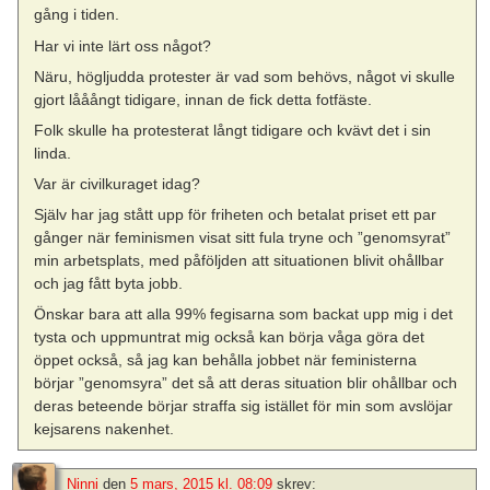
gång i tiden.
Har vi inte lärt oss något?
Näru, högljudda protester är vad som behövs, något vi skulle
gjort lååångt tidigare, innan de fick detta fotfäste.
Folk skulle ha protesterat långt tidigare och kvävt det i sin
linda.
Var är civilkuraget idag?
Själv har jag stått upp för friheten och betalat priset ett par
gånger när feminismen visat sitt fula tryne och ”genomsyrat”
min arbetsplats, med påföljden att situationen blivit ohållbar
och jag fått byta jobb.
Önskar bara att alla 99% fegisarna som backat upp mig i det
tysta och uppmuntrat mig också kan börja våga göra det
öppet också, så jag kan behålla jobbet när feministerna
börjar ”genomsyra” det så att deras situation blir ohållbar och
deras beteende börjar straffa sig istället för min som avslöjar
kejsarens nakenhet.
Ninni
den
5 mars, 2015 kl. 08:09
skrev: