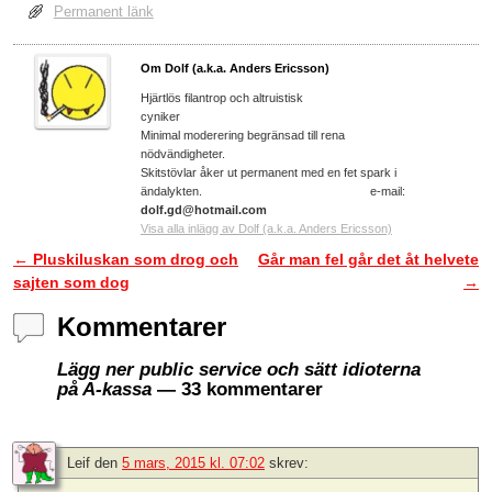
Permanent länk
Om Dolf (a.k.a. Anders Ericsson)
Hjärtlös filantrop och altruistisk
cyniker
Minimal moderering begränsad till rena
nödvändigheter.
Skitstövlar åker ut permanent med en fet spark i
ändalykten. e-mail:
dolf.gd@hotmail.com
Visa alla inlägg av Dolf (a.k.a. Anders Ericsson)
←
Pluskiluskan som drog och
Går man fel går det åt helvete
Inläggsnavigering
sajten som dog
→
Kommentarer
Lägg ner public service och sätt idioterna
på A-kassa
— 33 kommentarer
Leif
den
5 mars, 2015 kl. 07:02
skrev: