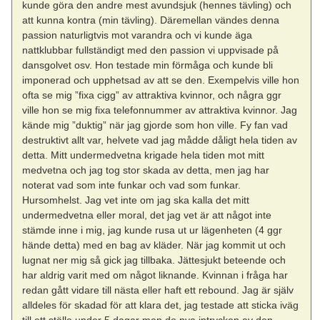
kunde göra den andre mest avundsjuk (hennes tävling) och
att kunna kontra (min tävling). Däremellan vändes denna
passion naturligtvis mot varandra och vi kunde äga
nattklubbar fullständigt med den passion vi uppvisade på
dansgolvet osv. Hon testade min förmåga och kunde bli
imponerad och upphetsad av att se den. Exempelvis ville hon
ofta se mig ”fixa cigg” av attraktiva kvinnor, och några ggr
ville hon se mig fixa telefonnummer av attraktiva kvinnor. Jag
kände mig ”duktig” när jag gjorde som hon ville. Fy fan vad
destruktivt allt var, helvete vad jag mådde dåligt hela tiden av
detta. Mitt undermedvetna krigade hela tiden mot mitt
medvetna och jag tog stor skada av detta, men jag har
noterat vad som inte funkar och vad som funkar.
Hursomhelst. Jag vet inte om jag ska kalla det mitt
undermedvetna eller moral, det jag vet är att något inte
stämde inne i mig, jag kunde rusa ut ur lägenheten (4 ggr
hände detta) med en bag av kläder. När jag kommit ut och
lugnat ner mig så gick jag tillbaka. Jättesjukt beteende och
har aldrig varit med om något liknande. Kvinnan i fråga har
redan gått vidare till nästa eller haft ett rebound. Jag är själv
alldeles för skadad för att klara det, jag testade att sticka iväg
till ett ställe under 5 dagar men de nya intrycken av den