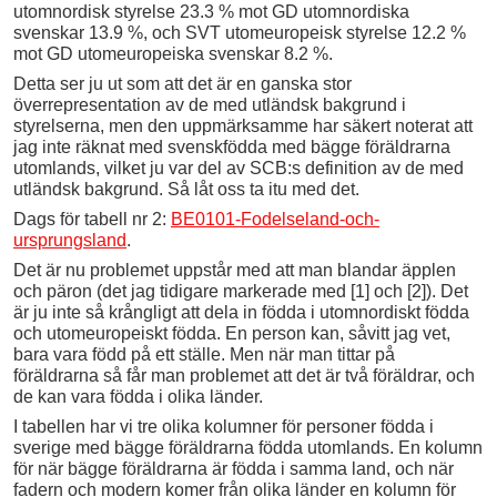
utomnordisk styrelse 23.3 % mot GD utomnordiska
svenskar 13.9 %, och SVT utomeuropeisk styrelse 12.2 %
mot GD utomeuropeiska svenskar 8.2 %.
Detta ser ju ut som att det är en ganska stor
överrepresentation av de med utländsk bakgrund i
styrelserna, men den uppmärksamme har säkert noterat att
jag inte räknat med svenskfödda med bägge föräldrarna
utomlands, vilket ju var del av SCB:s definition av de med
utländsk bakgrund. Så låt oss ta itu med det.
Dags för tabell nr 2:
BE0101-Fodelseland-och-
ursprungsland
.
Det är nu problemet uppstår med att man blandar äpplen
och päron (det jag tidigare markerade med [1] och [2]). Det
är ju inte så krångligt att dela in födda i utomnordiskt födda
och utomeuropeiskt födda. En person kan, såvitt jag vet,
bara vara född på ett ställe. Men när man tittar på
föräldrarna så får man problemet att det är två föräldrar, och
de kan vara födda i olika länder.
I tabellen har vi tre olika kolumner för personer födda i
sverige med bägge föräldrarna födda utomlands. En kolumn
för när bägge föräldrarna är födda i samma land, och när
fadern och modern komer från olika länder en kolumn för