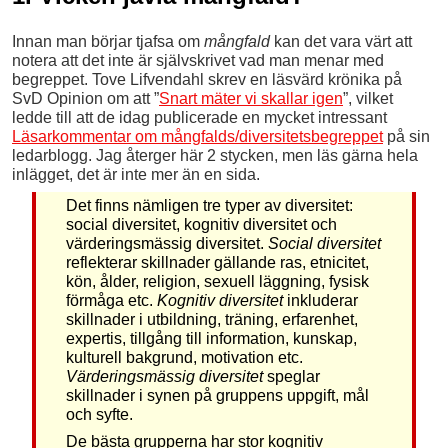
Innan man börjar tjafsa om
mångfald
kan det vara värt att
notera att det inte är självskrivet vad man menar med
begreppet. Tove Lifvendahl skrev en läsvärd krönika på
SvD Opinion om att ”
Snart mäter vi skallar igen
”, vilket
ledde till att de idag publicerade en mycket intressant
Läsarkommentar om mångfalds/diversitetsbegreppet
på sin
ledarblogg. Jag återger här 2 stycken, men läs gärna hela
inlägget, det är inte mer än en sida.
Det finns nämligen tre typer av diversitet:
social diversitet, kognitiv diversitet och
värderingsmässig diversitet.
Social diversitet
reflekterar skillnader gällande ras, etnicitet,
kön, ålder, religion, sexuell läggning, fysisk
förmåga etc.
Kognitiv diversitet
inkluderar
skillnader i utbildning, träning, erfarenhet,
expertis, tillgång till information, kunskap,
kulturell bakgrund, motivation etc.
Värderingsmässig diversitet
speglar
skillnader i synen på gruppens uppgift, mål
och syfte.
De bästa grupperna har stor kognitiv