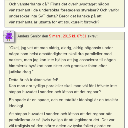
Och vänsterhänta då? Finns det överhuvudtaget någon
vänsterhänt i de undersökta företagens styrelser? Och varför
undersöker inte SvT detta? Beror det kanske på att
vänsterhänta är utsatta för ett strukturellt förtryck?
Anders Senior
den
5 mars, 2015 kl. 07:31
skrev:
”Okej, jag vet att man aldrig, aldrig, aldrig någonsin under
några som helst omständigheter skall dra paralleller med
nazism, men jag kan inte hjälpa att jag associerar till någon
himmlersk byråkrat som sitter och granskar foton efter
judiska drag.”
Detta är så fruktansvärt fel!
Kan man dra tydliga paraleller skall man väl för i h*lvete inte
stoppa huvudet i sanden och låtsas att det regnar?
En spade är en spade, och en totalitär ideologi är en totalitär
ideologi.
Att stoppa huvudet i sanden och låtsas att det regnar när
paralellerna är så jävla tydliga är att legitimera det. Det var
väl troligtvis så den större delen av tyska folket gjorde en