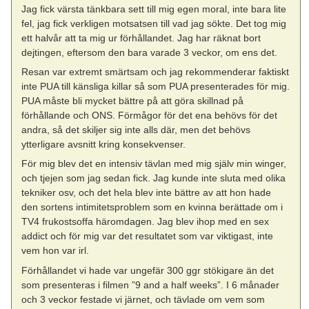
Jag fick värsta tänkbara sett till mig egen moral, inte bara lite
fel, jag fick verkligen motsatsen till vad jag sökte. Det tog mig
ett halvår att ta mig ur förhållandet. Jag har räknat bort
dejtingen, eftersom den bara varade 3 veckor, om ens det.
Resan var extremt smärtsam och jag rekommenderar faktiskt
inte PUA till känsliga killar så som PUA presenterades för mig.
PUA måste bli mycket bättre på att göra skillnad på
förhållande och ONS. Förmågor för det ena behövs för det
andra, så det skiljer sig inte alls där, men det behövs
ytterligare avsnitt kring konsekvenser.
För mig blev det en intensiv tävlan med mig själv min winger,
och tjejen som jag sedan fick. Jag kunde inte sluta med olika
tekniker osv, och det hela blev inte bättre av att hon hade
den sortens intimitetsproblem som en kvinna berättade om i
TV4 frukostsoffa häromdagen. Jag blev ihop med en sex
addict och för mig var det resultatet som var viktigast, inte
vem hon var irl.
Förhållandet vi hade var ungefär 300 ggr stökigare än det
som presenteras i filmen ”9 and a half weeks”. I 6 månader
och 3 veckor festade vi järnet, och tävlade om vem som