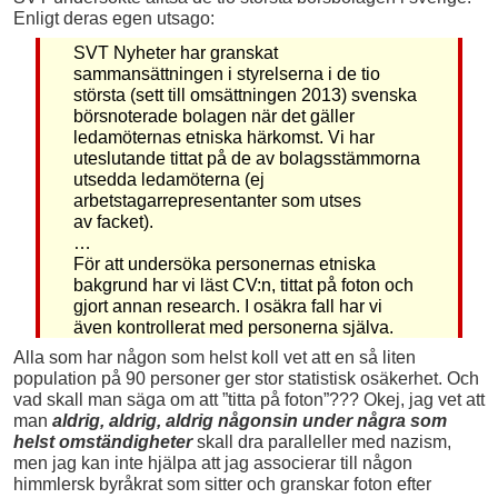
Enligt deras egen utsago:
SVT Nyheter har granskat
sammansättningen i styrelserna i de tio
största (sett till omsättningen 2013) svenska
börsnoterade bolagen när det gäller
ledamöternas etniska härkomst. Vi har
uteslutande tittat på de av bolagsstämmorna
utsedda ledamöterna (ej
arbetstagarrepresentanter som utses
av facket).
…
För att undersöka personernas etniska
bakgrund har vi läst CV:n, tittat på foton och
gjort annan research. I osäkra fall har vi
även kontrollerat med personerna själva.
Alla som har någon som helst koll vet att en så liten
population på 90 personer ger stor statistisk osäkerhet. Och
vad skall man säga om att ”titta på foton”??? Okej, jag vet att
man
aldrig, aldrig, aldrig någonsin under några som
helst omständigheter
skall dra paralleller med nazism,
men jag kan inte hjälpa att jag associerar till någon
himmlersk byråkrat som sitter och granskar foton efter