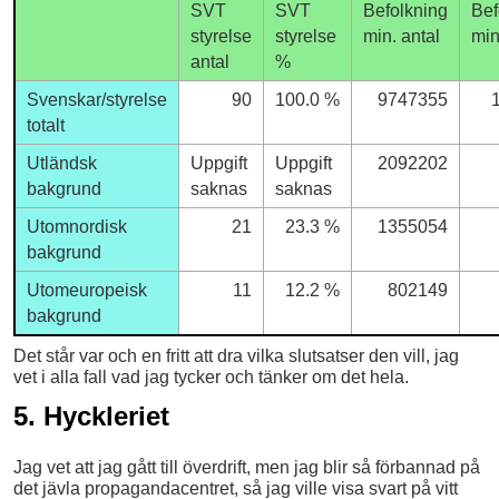
SVT
SVT
Befolkning
Bef
styrelse
styrelse
min. antal
min
antal
%
Svenskar/styrelse
90
100.0 %
9747355
totalt
Utländsk
Uppgift
Uppgift
2092202
bakgrund
saknas
saknas
Utomnordisk
21
23.3 %
1355054
bakgrund
Utomeuropeisk
11
12.2 %
802149
bakgrund
Det står var och en fritt att dra vilka slutsatser den vill, jag
vet i alla fall vad jag tycker och tänker om det hela.
5. Hyckleriet
Jag vet att jag gått till överdrift, men jag blir så förbannad på
det jävla propagandacentret, så jag ville visa svart på vitt