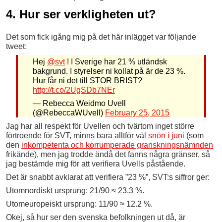
4. Hur ser verkligheten ut?
Det som fick igång mig på det här inlägget var följande
tweet:
Hej
@svt
! I Sverige har 21 % utländsk
bakgrund. I styrelser ni kollat på är de 23 %.
Hur får ni det till STOR BRIST?
http://t.co/2UgSDb7NEr
— Rebecca Weidmo Uvell
(@RebeccaWUvell)
February 25, 2015
Jag har all respekt för Uvellen och tvärtom inget större
förtroende för SVT, minns bara alltför väl
snön i juni
(som
den
inkompetenta och korrumperade granskningsnämnden
frikände), men jag trodde ändå det fanns några gränser, så
jag bestämde mig för att verifiera Uvells påstående.
Det är snabbt avklarat att verifiera ”23 %”, SVT:s siffror ger:
Utomnordiskt ursprung: 21/90 ≈ 23.3 %.
Utomeuropeiskt ursprung: 11/90 ≈ 12.2 %.
Okej, så hur ser den svenska befolkningen ut då, är