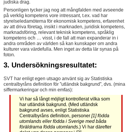
judiska drag.
Personligen tycker jag nog att mångfalden med avseende
på verklig kompetens vore intressant, t.ex. vad har
styrelseledamöterna för ekonomisk kompetens, erfarenhet
av att driva företag, insikt i marknaden, juridisk kompetens,
marknadsföring, relevant teknisk kompetens, språklig
kompetens och … visst, i de fall att man expanderar in i
andra områden av världen så kan kunskaper om andra
kulturer vara värdefulla. Men inget av detta lär synas på
foton.
3. Undersökningsresultatet:
SVT har enligt egen utsago använt sig av Statistiska
centralbyråns definition för ”utländsk bakgrund”, dvs. (mina
siffermarkeringar och min emfas):
Vi har så långt möjligt kontrollerat vilka som
har utländsk bakgrund. (Med utländsk
bakgrund avses, enligt Statistiska
Centralbyråns definition, personer
[1] födda
utomlands eller födda i Sverige med båda
föräldrarna födda utomlands
.) Vi har därefter