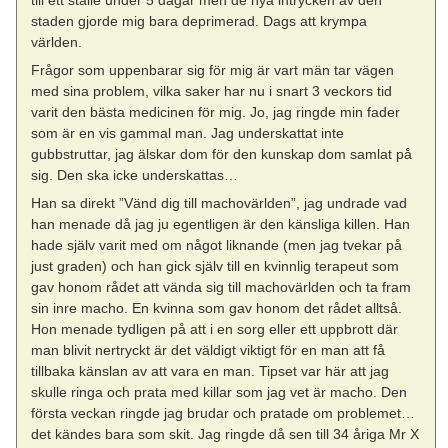
staden gjorde mig bara deprimerad. Dags att krympa
världen.
Frågor som uppenbarar sig för mig är vart män tar vägen
med sina problem, vilka saker har nu i snart 3 veckors tid
varit den bästa medicinen för mig. Jo, jag ringde min fader
som är en vis gammal man. Jag underskattat inte
gubbstruttar, jag älskar dom för den kunskap dom samlat på
sig. Den ska icke underskattas…
Han sa direkt ”Vänd dig till machovärlden”, jag undrade vad
han menade då jag ju egentligen är den känsliga killen. Han
hade själv varit med om något liknande (men jag tvekar på
just graden) och han gick själv till en kvinnlig terapeut som
gav honom rådet att vända sig till machovärlden och ta fram
sin inre macho. En kvinna som gav honom det rådet alltså.
Hon menade tydligen på att i en sorg eller ett uppbrott där
man blivit nertryckt är det väldigt viktigt för en man att få
tillbaka känslan av att vara en man. Tipset var här att jag
skulle ringa och prata med killar som jag vet är macho. Den
första veckan ringde jag brudar och pratade om problemet…
det kändes bara som skit. Jag ringde då sen till 34 åriga Mr X