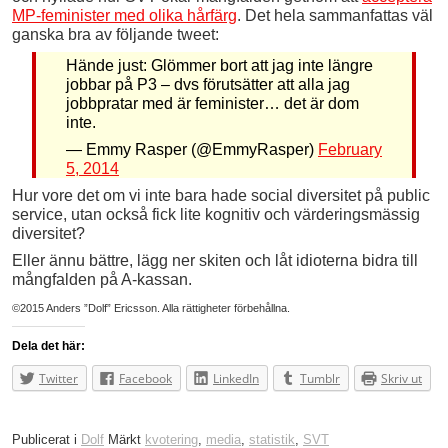
MP-feminister med olika hårfärg
. Det hela sammanfattas väl
ganska bra av följande tweet:
Hände just: Glömmer bort att jag inte längre
jobbar på P3 – dvs förutsätter att alla jag
jobbpratar med är feminister… det är dom
inte.
— Emmy Rasper (@EmmyRasper)
February
5, 2014
Hur vore det om vi inte bara hade social diversitet på public
service, utan också fick lite kognitiv och värderingsmässig
diversitet?
Eller ännu bättre, lägg ner skiten och låt idioterna bidra till
mångfalden på A-kassan.
©2015 Anders ”Dolf” Ericsson. Alla rättigheter förbehållna.
Dela det här:
Twitter
Facebook
LinkedIn
Tumblr
Skriv ut
Publicerat i
Dolf
Märkt
kvotering
,
media
,
statistik
,
SVT