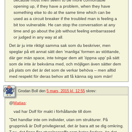
because most men seem to be more comfortable
opening up, if they have a problem, when they have
something else to do at the same time which can be
used as a circuit breaker if the troubled man is feeling a
bit too vulnerable. He can stop the conversation at any
time and go about the job without feeling embarrassed
or judged in any way at all.
Det är ju inte riktigt samma sak som du beskriver, men
speglar på ett annat sätt den ’manliga’ formen av stöttande,
där ger män space, inte tvingar dem att ’öppna upp’ på sätt
som de inte är bekväma med, och möjligen även sätter dem
på plats om det är det som de verkar behöva – men alltid
med respekt för deras behov att få känna sig som män!
Grodan Boll
den
5 mars, 2015 kl. 12:55
skrev:
@
Matias
:
vad har Dolf för makt i förhållande till dom
”Det handlar inte om individer, utan om strukturer. På
gruppnivå är Dolf privilegierad, det är bara att se dig omkring.
T.ex. det finns fler styrelseproffs som heter Anders, än det