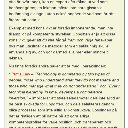
ofta är svårt nog), kan en expert ofta räkna ut vad som
behöver göras; en lekman måste inte bara gissa vid
bedömning av läget, utan också angående vad som är rätt
åtgärd att sätta in.
Exemplet med kons vikt är förstås imponerande, men inte
tillämpligt på kompetenta styrelser. Uppgiften är ju att gissa
kons vikt,
givet att du inte får gå fram och väga fanskapet
,
dvs man utesluter de metoder som en sakkunnig skulle
använda sig av, och gör därmed alla mer eller mindre till
lekmän.
Nu finns förstås andra saker att ta med i beräkningen:
*
Putt’s Law
–
”Technology is dominated by two types of
people: those who understand what they do not manage and
those who manage what they do not understand”, och ”Every
technical hierarchy, in time, develops a competence
inversion.”
– implicerar att styrelseledamöter dels inte alltid är
de bäst skickade för uppgiften, och dels selekteras genom
olika processer som inte alltid är konstruktiva. Lösningen på
det är rimligen att bli bättre på att göra ärliga
kompetensprofiler för varje position, och transparent och
objektivt söka individer som bäst fyller varje respektive profil.