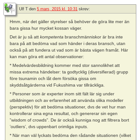
Ulf T
den
5 mars, 2015 kl. 10:31
skrev:
Hmm, när det gäller styrelser så behöver de göra lite mer än
bara gissa hur mycket kossan väger.
Det är ju så att
kompetenta
branschmänniskor är bra inte
bara på att bedöma vad som händer i deras bransch, utan
också på att fundera ut vad som är bästa vägen framåt. Här
kan man göra ett antal observationer:
* Medelvärdesbildning kommer med stor sannolikhet att
missa extrema händelser: ta godtycklig (diversifierad) grupp
före tsunamin och låt dem försöka gissa om
skyddsåtgärderna vid Fukushima var tillräckliga.
* Personer som är experter inom sitt fält lär sig under
utbildningen och av erfarenhet att använda olika modeller
(perspektiv) för att bedöma situationer, dvs de vet hur man
kontrollerar sina egna resultat, och genererar sin egen
”wisdom of crowds”. De är också kunniga nog att filtrera bort
’outliers’, dvs uppenbart orimliga inputs.
* När man väl lyckats bedöma den rådande situationen (vilket