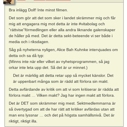
Bra inlägg Dolf! Inte minst filmen.
Det som gör att det som sker i landet skrämmer mig och får
mig att engagera mig mot detta är inte #vitabolag och
”rättvise”förmedlingen eller alla andra liknande galenskaper
de håller på med. Det är detta sekt-beteende vi ser både i
media och i riksdagen.
Såg på nyheterna nyligen, Alice Bah Kuhnke intervjuades om
detta och sa då typ:
(Minns inte när eller vilket av nyhetsprogrammen, så jag
orkar inte leta upp det. Så det är ur minnet.)
Det är märklig att detta retar upp så mycket känslor. Det
är uppenbart många som är rädd att förlora sin makt.
Detta avfärdande av kritik om att vi som kritiserar är rädda att
förlora makt … Vilken makt? Jag har ingen makt att förlora.
Det är DET som skrämmer mig mest. Sektmedlemmarna är
så övertygad om att de har rätt att kritiker avfärdas utan att
man ens lyssnar … och det på högsta samhällsnivå. Det är
riktigt, riktigt illa.