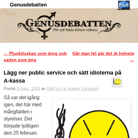
Genusdebatten
Hoppa till huvudinnehåll
Hoppa till sekundärt innehåll
←
Pluskiluskan som drog och
Går man fel går det åt helvete
Inläggsnavigering
sajten som dog
→
Lägg ner public service och sätt idioterna på
A-kassa
Postat
4 mars, 2015
av
Dolf (a.k.a. Anders Ericsson)
Så var det igång
igen, det här med
mångfalden i
styrelser. Det
började tydligen
den 25 februari.