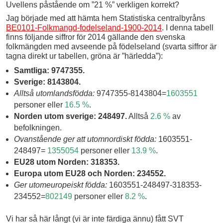
Uvellens påstående om ”21 %” verkligen korrekt?
Jag började med att hämta hem Statistiska centralbyråns
BE0101-Folkmangd-fodelseland-1900-2014
. I denna tabell
finns följande siffror för 2014 gällande den svenska
folkmängden med avseende på födelseland (svarta siffror är
tagna direkt ur tabellen, gröna är ”härledda”):
Samtliga: 9747355.
Sverige: 8143804.
Alltså utomlandsfödda:
9747355-8143804=
1603551
personer eller
16.5 %
.
Norden utom sverige: 248497.
Alltså
2.6 %
av
befolkningen.
Ovanstående ger att utomnordiskt födda:
1603551-
248497=
1355054
personer eller
13.9 %
.
EU28 utom Norden: 318353.
Europa utom EU28 och Norden: 234552.
Ger utomeuropeiskt födda:
1603551-248497-318353-
234552=
802149
personer eller
8.2 %
.
Vi har så här långt (vi är inte färdiga ännu) fått SVT