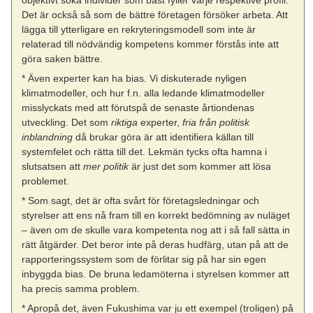
Det är också så som de bättre företagen försöker arbeta. Att
lägga till ytterligare en rekryteringsmodell som inte är
relaterad till nödvändig kompetens kommer förstås inte att
göra saken bättre.
* Även experter kan ha bias. Vi diskuterade nyligen
klimatmodeller, och hur f.n. alla ledande klimatmodeller
misslyckats med att förutspå de senaste årtiondenas
utveckling. Det som
riktiga
experter,
fria från politisk
inblandning
då brukar göra är att identifiera källan till
systemfelet och rätta till det. Lekmän tycks ofta hamna i
slutsatsen att
mer politik
är just det som kommer att lösa
problemet.
* Som sagt, det är ofta svårt för företagsledningar och
styrelser att ens nå fram till en korrekt bedömning av nuläget
– även om de skulle vara kompetenta nog att i så fall sätta in
rätt åtgärder. Det beror inte på deras hudfärg, utan på att de
rapporteringssystem som de förlitar sig på har sin egen
inbyggda bias. De bruna ledamöterna i styrelsen kommer att
ha precis samma problem.
* Apropå det, även Fukushima var ju ett exempel (troligen) på