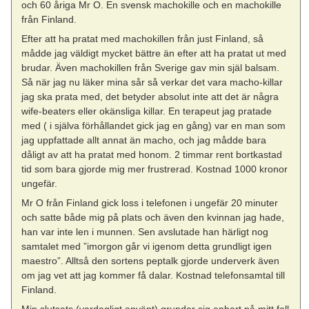
och 60 åriga Mr O. En svensk machokille och en machokille
från Finland.
Efter att ha pratat med machokillen från just Finland, så
mådde jag väldigt mycket bättre än efter att ha pratat ut med
brudar. Även machokillen från Sverige gav min själ balsam.
Så när jag nu läker mina sår så verkar det vara macho-killar
jag ska prata med, det betyder absolut inte att det är några
wife-beaters eller okänsliga killar. En terapeut jag pratade
med ( i själva förhållandet gick jag en gång) var en man som
jag uppfattade allt annat än macho, och jag mådde bara
dåligt av att ha pratat med honom. 2 timmar rent bortkastad
tid som bara gjorde mig mer frustrerad. Kostnad 1000 kronor
ungefär.
Mr O från Finland gick loss i telefonen i ungefär 20 minuter
och satte både mig på plats och även den kvinnan jag hade,
han var inte len i munnen. Sen avslutade han härligt nog
samtalet med ”imorgon går vi igenom detta grundligt igen
maestro”. Alltså den sortens peptalk gjorde underverk även
om jag vet att jag kommer få dalar. Kostnad telefonsamtal till
Finland.