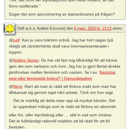
finns rasifierade.”
Duger det som aproximering av stanardsvaren på frågan?
Dolf (a.k.a. Anders Ericsson)
den
5 mars, 2015 kl. 13:12
skrev:
@
Leif
: Kan ju vara tvärtom också. Jag har hört sägas (på
riktigt) att vänsterhänta skall vara överrepresenterade i
toppen.
@
Anders Senior
: Du har väl läst mig tillräckligt för att känna
igen det som sarkasm och ironi. Jag har ju gjort flertal direkta
jämförelser mellan feminism och nazism. Se t.ex.
Nazistisk
pest eller feministisk kolera? | Genusdebatten
@
Ninni
: Klart att man är rädd att förlora makt som man har
tillskansat sig genom eget hårt arbete. Tänk om hon sagt
Det är märklig att detta retar upp så mycket känslor. Det
är uppenbart många som är rädd att förlora sin aborträtt.
eller lön, eller barnbidrag eller … sätt in vad som önskas.
Det är fullständigt rationell reaktion att bli rädd för att bli
bestulen.