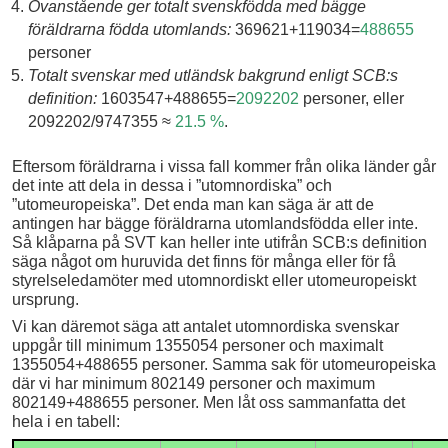
Ovanstående ger totalt svenskfödda med bägge
föräldrarna födda utomlands:
369621+119034=
488655
personer
Totalt svenskar med utländsk bakgrund enligt SCB:s
definition:
1603547+488655=
2092202
personer, eller
2092202/9747355 ≈
21.5 %
.
Eftersom föräldrarna i vissa fall kommer från olika länder går
det inte att dela in dessa i ”utomnordiska” och
”utomeuropeiska”. Det enda man kan säga är att de
antingen har bägge föräldrarna utomlandsfödda eller inte.
Så klåparna på SVT kan heller inte utifrån SCB:s definition
säga något om huruvida det finns för många eller för få
styrelseledamöter med utomnordiskt eller utomeuropeiskt
ursprung.
Vi kan däremot säga att antalet utomnordiska svenskar
uppgår till minimum 1355054 personer och maximalt
1355054+488655 personer. Samma sak för utomeuropeiska
där vi har minimum 802149 personer och maximum
802149+488655 personer. Men låt oss sammanfatta det
hela i en tabell: