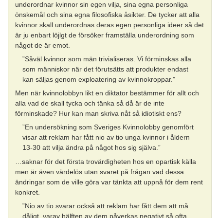
underordnar kvinnor sin egen vilja, sina egna personliga
önskemål och sina egna filosofiska åsikter. De tycker att alla
kvinnor skall underordnas deras egen personliga ideer så det
är ju enbart löjlgt de försöker framställa underordning som
något de är emot.
”Såväl kvinnor som män trivialiseras. Vi förminskas alla
som människor när det förutsätts att produkter endast
kan säljas genom exploatering av kvinnokroppar.”
Men när kvinnolobbyn likt en diktator bestämmer för allt och
alla vad de skall tycka och tänka så då är de inte
förminskade? Hur kan man skriva nåt så idiotiskt ens?
”En undersökning som Sveriges Kvinnolobby genomfört
visar att reklam har fått nio av tio unga kvinnor i åldern
13-30 att vilja ändra på något hos sig själva.”
…saknar för det första trovärdigheten hos en opartisk källa
men är även värdelös utan svaret på frågan vad dessa
ändringar som de ville göra var tänkta att uppnå för dem rent
konkret.
”Nio av tio svarar också att reklam har fått dem att må
dåligt, varav hälften av dem påverkas negativt så ofta