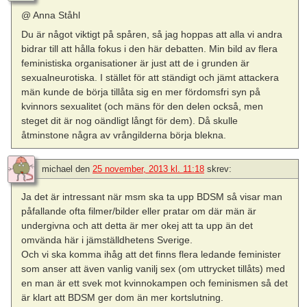
@ Anna Ståhl
Du är något viktigt på spåren, så jag hoppas att alla vi andra
bidrar till att hålla fokus i den här debatten. Min bild av flera
feministiska organisationer är just att de i grunden är
sexualneurotiska. I stället för att ständigt och jämt attackera
män kunde de börja tillåta sig en mer fördomsfri syn på
kvinnors sexualitet (och mäns för den delen också, men
steget dit är nog oändligt långt för dem). Då skulle
åtminstone några av vrångilderna börja blekna.
michael
den
25 november, 2013 kl. 11:18
skrev:
Ja det är intressant när msm ska ta upp BDSM så visar man
påfallande ofta filmer/bilder eller pratar om där män är
undergivna och att detta är mer okej att ta upp än det
omvända här i jämställdhetens Sverige.
Och vi ska komma ihåg att det finns flera ledande feminister
som anser att även vanlig vanilj sex (om uttrycket tillåts) med
en man är ett svek mot kvinnokampen och feminismen så det
är klart att BDSM ger dom än mer kortslutning.