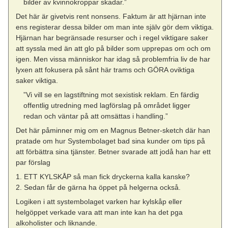
bilder av kvinnokroppar skadar.”
Det här är givetvis rent nonsens. Faktum är att hjärnan inte
ens registerar dessa bilder om man inte själv gör dem viktiga.
Hjärnan har begränsade resurser och i regel viktigare saker
att syssla med än att glo på bilder som upprepas om och om
igen. Men vissa människor har idag så problemfria liv de har
lyxen att fokusera på sånt här trams och GÖRA oviktiga
saker viktiga.
”Vi vill se en lagstiftning mot sexistisk reklam. En färdig
offentlig utredning med lagförslag på området ligger
redan och väntar på att omsättas i handling.”
Det här påminner mig om en Magnus Betner-sketch där han
pratade om hur Systembolaget bad sina kunder om tips på
att förbättra sina tjänster. Betner svarade att jodå han har ett
par förslag
1. ETT KYLSKÅP så man fick dryckerna kalla kanske?
2. Sedan får de gärna ha öppet på helgerna också.
Logiken i att systembolaget varken har kylskåp eller
helgöppet verkade vara att man inte kan ha det pga
alkoholister och liknande.