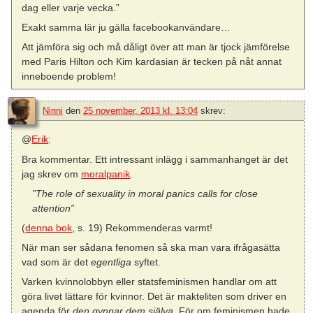
dag eller varje vecka.”
Exakt samma lär ju gälla facebookanvändare…
Att jämföra sig och må dåligt över att man är tjock jämförelse
med Paris Hilton och Kim kardasian är tecken på nåt annat
inneboende problem!
Ninni
den
25 november, 2013 kl. 13:04
skrev:
@
Erik
:
Bra kommentar. Ett intressant inlägg i sammanhanget är det
jag skrev om
moralpanik
.
”The role of sexuality in moral panics calls for close
attention”
(
denna bok
, s. 19) Rekommenderas varmt!
När man ser sådana fenomen så ska man vara ifrågasätta
vad som är det
egentliga
syftet.
Varken kvinnolobbyn eller statsfeminismen handlar om att
göra livet lättare för kvinnor. Det är makteliten som driver en
agenda för
den gynnar dem själva
. För om feminismen hade