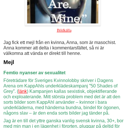
Bildkälla
Jag fick ett mejl från en kvinna, Anna, som är masochist.
Anna kommer att delta i kommentarsfältet, så ni är
välkomna att vända er direkt till henne.
Mejl
Femtio nyanser av sexualitet
Företrädare för Sveriges Kvinnolobby skriver i Dagens
Arena om KappAhls underklädeskampanj ”50 Shades of
Grey”. (
länk
) Kampanjen kallas sexistisk, objektifierande
och exploaterande. Mitt största problem med det är att den
sorts bilder som KappAhl använder – kvinnor i bara
underkläderna, med händerna bundna, bindel för ögonen,
någons slav – är den enda sorts bilder jag tänder på.
Jag är en till det yttre ganska vanlig svensk kvinna, 30+, bor
med min man i en lägenhet i förorten, pluggar på deltid för