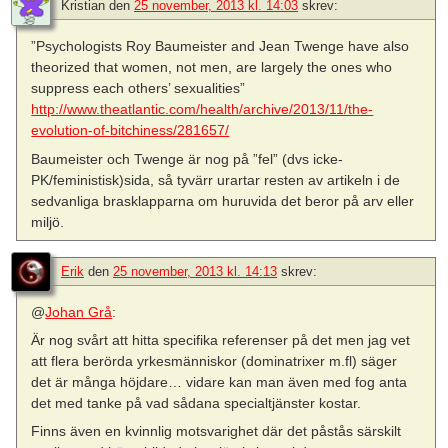
Kristian
den
25 november, 2013 kl. 14:03
skrev:
”Psychologists Roy Baumeister and Jean Twenge have also
theorized that women, not men, are largely the ones who
suppress each others’ sexualities”
http://www.theatlantic.com/health/archive/2013/11/the-
evolution-of-bitchiness/281657/
Baumeister och Twenge är nog på ”fel” (dvs icke-
PK/feministisk)sida, så tyvärr urartar resten av artikeln i de
sedvanliga brasklapparna om huruvida det beror på arv eller
miljö.
Erik
den
25 november, 2013 kl. 14:13
skrev:
@
Johan Grå
:
Är nog svårt att hitta specifika referenser på det men jag vet
att flera berörda yrkesmänniskor (dominatrixer m.fl) säger
det är många höjdare… vidare kan man även med fog anta
det med tanke på vad sådana specialtjänster kostar.
Finns även en kvinnlig motsvarighet där det påstås särskilt