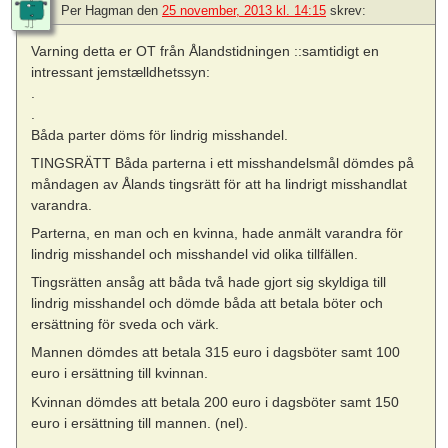
Per Hagman
den
25 november, 2013 kl. 14:15
skrev:
Varning detta er OT från Ålandstidningen ::samtidigt en
intressant jemstælldhetssyn:
.
.
Båda parter döms för lindrig misshandel.
TINGSRÄTT Båda parterna i ett misshandelsmål dömdes på
måndagen av Ålands tingsrätt för att ha lindrigt misshandlat
varandra.
Parterna, en man och en kvinna, hade anmält varandra för
lindrig misshandel och misshandel vid olika tillfällen.
Tingsrätten ansåg att båda två hade gjort sig skyldiga till
lindrig misshandel och dömde båda att betala böter och
ersättning för sveda och värk.
Mannen dömdes att betala 315 euro i dagsböter samt 100
euro i ersättning till kvinnan.
Kvinnan dömdes att betala 200 euro i dagsböter samt 150
euro i ersättning till mannen. (nel).
,