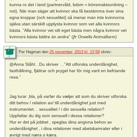
kunna ro det i land (partnervåld, bdsm = könsmaktsordning –
not). När man säger att kvinnor ska få bestämma över sina
egna kroppar (och sexuelitet) så menar man inte kvinnorna
själva utan särskilt upplysta kvinnor som vet alla kvinnors
bästa. ”Alla kvinnor vet sitt eget bästa men några kvinnor vet
kvinnors bästa bättre än andra” (jfr Orwells Animalfarm)
Per Hagman
den
25 november, 2013 kl. 13:58
skrev:
@Anna Ståhl…Du skriver …”Att utforska underdånighet,
fasthållning, fjättrar och prygel har för mig varit en befriande
resa.”
.
.
Jag lurar ,bla, på varfør du væljer att som du skriver utforska
ditt behov / relation av/ till underdånighet just med
instrumentet… sexualitet / i din sexuella relation?
Uppfattar du dig som sensuell i dessa relationer?
Hur er det på jobbet , speglas dina angivna behov av
underdånighet , i dina relationer med abetskamrater eller i
øvrigt med næra o kæra.