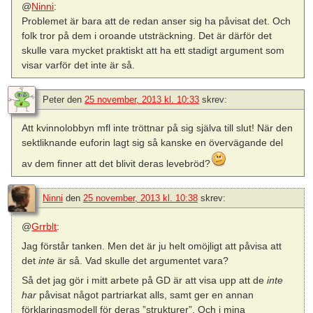
@
Ninni
:
Problemet är bara att de redan anser sig ha påvisat det. Och
folk tror på dem i oroande utsträckning. Det är därför det
skulle vara mycket praktiskt att ha ett stadigt argument som
visar varför det inte är så.
Peter
den
25 november, 2013 kl. 10:33
skrev:
Att kvinnolobbyn mfl inte tröttnar på sig själva till slut! När den
sektliknande euforin lagt sig så kanske en övervägande del
av dem finner att det blivit deras levebröd?
Ninni
den
25 november, 2013 kl. 10:38
skrev:
@
Grrblt
:
Jag förstår tanken. Men det är ju helt omöjligt att påvisa att
det
inte
är så. Vad skulle det argumentet vara?
Så det jag gör i mitt arbete på GD är att visa upp att de
inte
har
påvisat något partriarkat alls, samt ger en annan
förklaringsmodell för deras ”strukturer”. Och i mina