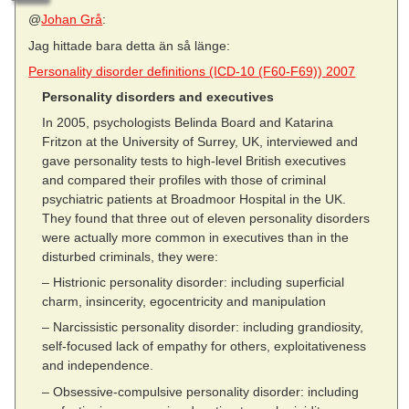
@
Johan Grå
:
Jag hittade bara detta än så länge:
Personality disorder definitions (ICD-10 (F60-F69)) 2007
Personality disorders and executives
In 2005, psychologists Belinda Board and Katarina
Fritzon at the University of Surrey, UK, interviewed and
gave personality tests to high-level British executives
and compared their profiles with those of criminal
psychiatric patients at Broadmoor Hospital in the UK.
They found that three out of eleven personality disorders
were actually more common in executives than in the
disturbed criminals, they were:
– Histrionic personality disorder: including superficial
charm, insincerity, egocentricity and manipulation
– Narcissistic personality disorder: including grandiosity,
self-focused lack of empathy for others, exploitativeness
and independence.
– Obsessive-compulsive personality disorder: including