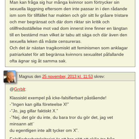
Man kan fråga sig hur många kvinnor som förtrycker sin
sexuella läggning eftersom den inte passar in i den rådande
ism som för tillfället har makten och gör sitt liv gråare tristare
och mer begränsat och där dom riktar sin kritik och
otillfredsställelse mot vad dom innerst inne finner en längtan
till en bestämd man vilket är tabu att säga och där även den
sexuella leken då måste censureras.
Och det är nästan tragikomiskt att feminismen som anklagar
patriarkatet för att begränsa kvinnors sexualitet påfallande
ofta ägnar sig åt samma sak.
Magnus
den
25 november, 2013 kl. 11:53
skrev:
@
Grrblt
:
Klassiskt exempel på icke-falsifierbart påstående!
-”Ingen kan gilla företeelse X!”
-”Jo, jag gillar faktiskt X.”
-”Nej, det gör du inte, du bara tror du gör det, jag vet
minsann att¨
du egentligen inte allt tycker om X”.
Falsifierbarhetskriteriet är ett bra sätt att skilja tro från