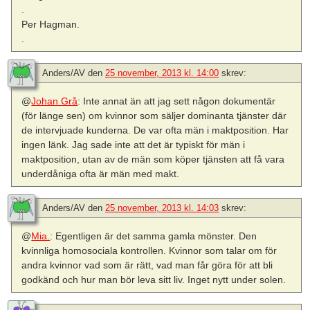
.
Per Hagman.
.
Anders/AV
den
25 november, 2013 kl. 14:00
skrev:
@
Johan Grå
: Inte annat än att jag sett någon dokumentär
(för länge sen) om kvinnor som säljer dominanta tjänster där
de intervjuade kunderna. De var ofta män i maktposition. Har
ingen länk. Jag sade inte att det är typiskt för män i
maktposition, utan av de män som köper tjänsten att få vara
underdåniga ofta är män med makt.
Anders/AV
den
25 november, 2013 kl. 14:03
skrev:
@
Mia.
: Egentligen är det samma gamla mönster. Den
kvinnliga homosociala kontrollen. Kvinnor som talar om för
andra kvinnor vad som är rätt, vad man får göra för att bli
godkänd och hur man bör leva sitt liv. Inget nytt under solen.