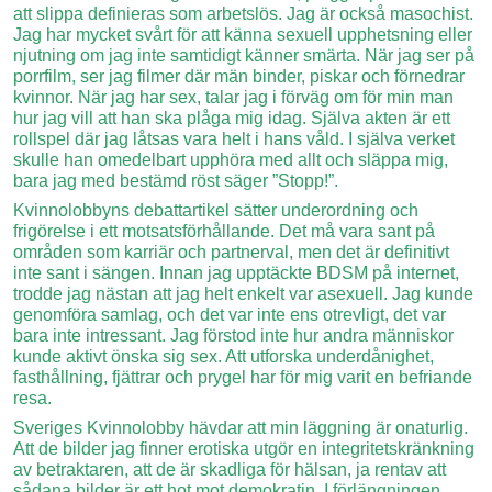
att slippa definieras som arbetslös. Jag är också masochist.
Jag har mycket svårt för att känna sexuell upphetsning eller
njutning om jag inte samtidigt känner smärta. När jag ser på
porrfilm, ser jag filmer där män binder, piskar och förnedrar
kvinnor. När jag har sex, talar jag i förväg om för min man
hur jag vill att han ska plåga mig idag. Själva akten är ett
rollspel där jag låtsas vara helt i hans våld. I själva verket
skulle han omedelbart upphöra med allt och släppa mig,
bara jag med bestämd röst säger ”Stopp!”.
Kvinnolobbyns debattartikel sätter underordning och
frigörelse i ett motsatsförhållande. Det må vara sant på
områden som karriär och partnerval, men det är definitivt
inte sant i sängen. Innan jag upptäckte BDSM på internet,
trodde jag nästan att jag helt enkelt var asexuell. Jag kunde
genomföra samlag, och det var inte ens otrevligt, det var
bara inte intressant. Jag förstod inte hur andra människor
kunde aktivt önska sig sex. Att utforska underdånighet,
fasthållning, fjättrar och prygel har för mig varit en befriande
resa.
Sveriges Kvinnolobby hävdar att min läggning är onaturlig.
Att de bilder jag finner erotiska utgör en integritetskränkning
av betraktaren, att de är skadliga för hälsan, ja rentav att
sådana bilder är ett hot mot demokratin. I förlängningen