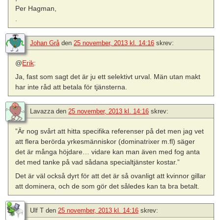
Per Hagman,
.
Johan Grå
den
25 november, 2013 kl. 14:16
skrev:
@
Erik
:
Ja, fast som sagt det är ju ett selektivt urval. Män utan makt
har inte råd att betala för tjänsterna.
Lavazza
den
25 november, 2013 kl. 14:16
skrev:
”Är nog svårt att hitta specifika referenser på det men jag vet
att flera berörda yrkesmänniskor (dominatrixer m.fl) säger
det är många höjdare… vidare kan man även med fog anta
det med tanke på vad sådana specialtjänster kostar.”
Det är väl också dyrt för att det är så ovanligt att kvinnor gillar
att dominera, och de som gör det således kan ta bra betalt.
Ulf T
den
25 november, 2013 kl. 14:16
skrev: