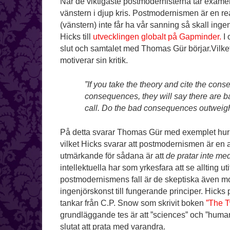
När de viktigaste postmodernisterna tar examen
vänstern i djup kris. Postmodernismen är en rea
(vänstern) inte får ha vår sanning så skall ing
Hicks till
utvecklingen globalt på Gapminder.
I 
slut och samtalet med Thomas Gür börjar.Vilket
motiverar sin kritik.
”If you take the theory and cite the cons
consequences, they will say there are
call. Do the bad consequences outwei
På detta svarar Thomas Gür med exemplet hur 
vilket Hicks svarar att postmodernismen är en
utmärkande för sådana är att
de pratar inte me
intellektuella har som yrkesfara att se allting ut
postmodernismens fall är de skeptiska även mo
ingenjörskonst till fungerande principer. Hicks
tankar från C.P. Snow som skrivit boken
”The T
grundläggande tes är att ”sciences” och ”huma
slutat att prata med varandra.