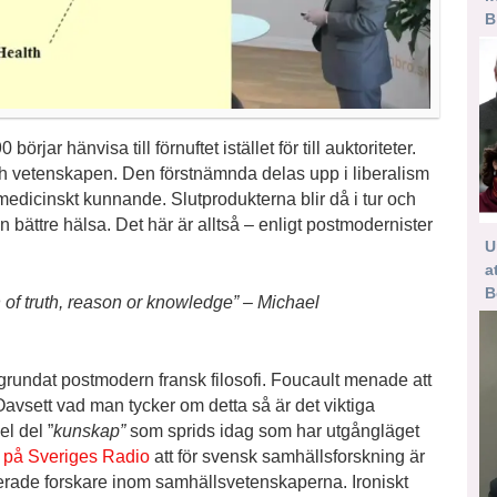
B
rjar hänvisa till förnuftet istället för till auktoriteter.
och vetenskapen. Den förstnämnda delas upp i liberalism
medicinskt kunnande. Slutprodukterna blir då i tur och
n bättre hälsa. Det här är alltså – enligt postmodernister
U
a
B
n of truth, reason or knowledge” – Michael
 grundat postmodern fransk filosofi. Foucault menade att
avsett vad man tycker om detta så är det viktiga
l del ”
kunskap”
som sprids idag som har utgångläget
r på Sveriges Radio
att för svensk samhällsforskning är
terade forskare inom samhällsvetenskaperna. Ironiskt