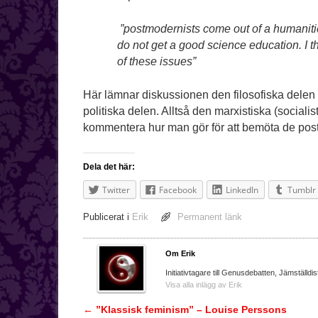
”postmodernists come out of a humanitie
do not get a good science education. I th
of these issues”
Här lämnar diskussionen den filosofiska delen
politiska delen. Alltså den marxistiska (social
kommentera hur man gör för att bemöta de po
Dela det här:
Twitter
Facebook
LinkedIn
Tumblr
Publicerat i
Erik
Permanent länk
Om Erik
Initiativtagare till Genusdebatten, Jämställdis
Visa alla inlägg av Erik
←
”Klassisk feminism” – Louise Perssons
Inläggsnavigering