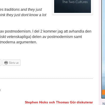
s traditions and they just
ink they just dont know a lot
 av postmodernism. I del 2 kommer jag att avhandla den
istiskt vetenskapliga) delen av postmodernism samt
stmoderna argumenten.
Skriv ut
t
Stephen Hicks och Thomas Gür diskuterar
N