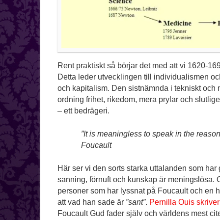
Rent praktiskt så börjar det med att vi 1620-1690 bö
Detta leder utvecklingen till individualismen 
och kapitalism. Den sistnämnda i tekniskt och 
ordning frihet, rikedom, mera prylar och slutlige
– ett bedrägeri.
”It is meaningless to speak in the reaso
Foucault
Här ser vi den sorts starka uttalanden som har
sanning, förnuft och kunskap är meningslösa. O
personer som har lyssnat på Foucault och en he
att vad han sade är
”sant”
.
Pernilla Ouis skrive
Foucault Gud fader själv och världens mest ci