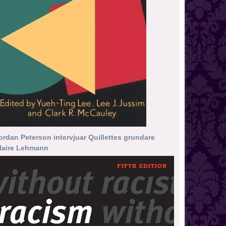
ordan Peterson intervjuar Quillettes grundare
laire Lehmann