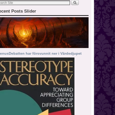
ecent Posts Slider
enusDebatten har försvunnit ner i Värdedjupet