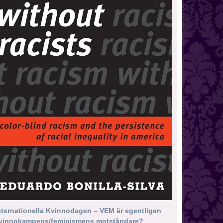
nternationella Kvinnodagen – VEM är egentligen
vinnokampens/feminismens motståndare?