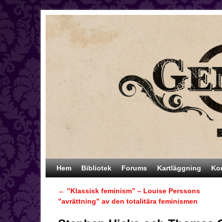
Hoppa till huvudinnehåll
Hoppa till sekundärt innehåll
Hem
Bibliotek
Forums
Kartläggning
Ko
←
”Klassisk feminism” – Louise Perssons
Inläggsnavigering
”avrättning” av den totalitära feminismen