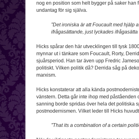
nog en position som helt bygger på saker han f
undantag för sig själva.
”Det ironiska är att Foucault med hjälp
ifrågasättande, just lyckades ifrågasätta
Hicks spårar den här utvecklingen till tysk 1800-
mynnar ut i tänkare som Foucault, Rorty, Derr
sjuårsperiod. Han tar även upp Fredric Jameson
politiskt. Vilken politik då? Derrida såg på dek
marxism.
Hicks konstaterar att alla kända postmodernister 
vänstern. Detta går inte ihop med påståenden o
sanning borde spridas över hela det politiska 
postmodernismen. Vilket leder till Hicks huvudte
”That its a combination of a certain polit