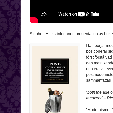
Stephen Hicks inledande presentation av boken
Han börjar med
positionerar si
först förstå v
den mest kände
den era vi leve
postmoderniste
sammanfattas
”both the age 
recovery” – Ri
”Modernismen”