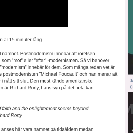
 är 15 minuter lång.
 namnet. Postmodernism innebär att rörelsen
g som ”mot” eller ”efter” -modernismen. Så vi behöver
ad ”modernism” innebär för dem. Som många redan vet är
 postmodernisten ”Michael Foucault” och han menar att
r i nått sitt slut. Den mest kände amerikanske
J
C
n är Richard Rorty, hans syn på det hela kan
of faith and the enlightement seems beyond
chard Rorty
 anses här vara namnet på tidsåldern medan