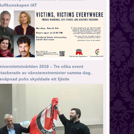
luffkunskapen IAT
niversitetstvärlden 2018 – Tre olika event
ttackerade av vänsterextremister samma dag,
eväpnad polis skyddade ett fjärde