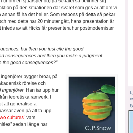
 (inom en sjuårsperiod) på 50-talet så befinner sig
ktion på den situationen där svaret som ges är att om vi
en annan få ha det heller. Som respons på detta så pekar
och med detta har 20 minuter gått, hans presentation är
 inleds av att Hicks får presentera hur postmodernister
equences, but then you just cite the good
 bad consequences and then you make a judgment
gh the good consequences?”
ingenjörer bygger broar, på
 akademisk rörelse och
d ingenjörer
. Han tar upp hur
L
ifrån teoretiska ramverk. I
e
t att generalisera
t
 passar även på att ta upp
wo cultures”
vars
nities” sedan länge har