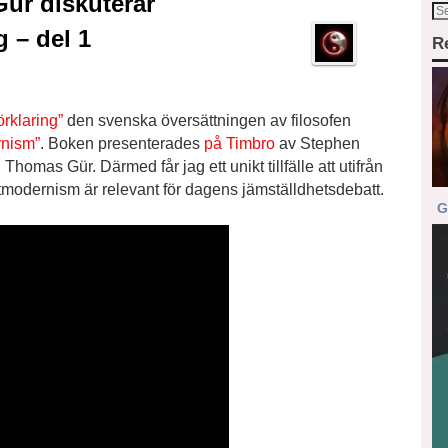
ür diskuterar
 – del 1
R
örklaring”
den svenska översättningen av filosofen
rnism”
. Boken presenterades
på Timbro
av Stephen
omas Gür. Därmed får jag ett unikt tillfälle att utifrån
stmodernism är relevant för dagens jämställdhetsdebatt.
G