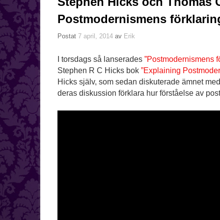
Stephen Hicks och Thomas G
Postmodernismens förklaring
Postat
7 april, 2014
av
Erik
I torsdags så lanserades
”Postmodernismens
f
Stephen R C Hicks bok
”Explaining Postmode
Hicks själv, som sedan diskuterade ämnet med Th
deras diskussion förklara hur förståelse av po