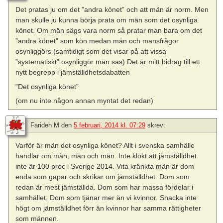
Det pratas ju om det ”andra könet” och att män är norm. Men
man skulle ju kunna börja prata om män som det osynliga
könet. Om män sägs vara norm så pratar man bara om det
”andra könet” som kön medan män och mansfrågor
osynliggörs (samtidigt som det visar på att vissa
”systematiskt” osynliggör män sas) Det är mitt bidrag till ett
nytt begrepp i jämställdhetsdabatten
”Det osynliga könet”
(om nu inte någon annan myntat det redan)
Farideh M
den
5 februari, 2014 kl. 07:29
skrev:
Varför är män det osynliga könet? Allt i svenska samhälle
handlar om män, män och män. Inte klokt att jämställdhet
inte är 100 proc i Sverige 2014. Vita kränkta män är dom
enda som gapar och skrikar om jämställdhet. Dom som
redan är mest jämställda. Dom som har massa fördelar i
samhället. Dom som tjänar mer än vi kvinnor. Snacka inte
högt om jämställdhet förr än kvinnor har samma rättigheter
som männen.