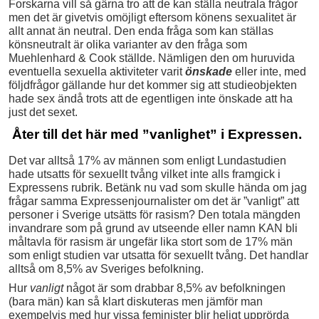
Forskarna vill så gärna tro att de kan ställa neutrala frågor
men det är givetvis omöjligt eftersom könens sexualitet är
allt annat än neutral. Den enda fråga som kan ställas
könsneutralt är olika varianter av den fråga som
Muehlenhard & Cook ställde. Nämligen den om huruvida
eventuella sexuella aktiviteter varit
önskade
eller inte, med
följdfrågor gällande hur det kommer sig att studieobjekten
hade sex ändå trots att de egentligen inte önskade att ha
just det sexet.
Åter till det här med ”vanlighet” i Expressen.
Det var alltså 17% av männen som enligt Lundastudien
hade utsatts för sexuellt tvång vilket inte alls framgick i
Expressens rubrik. Betänk nu vad som skulle hända om jag
frågar samma Expressenjournalister om det är ”vanligt” att
personer i Sverige utsätts för rasism? Den totala mängden
invandrare som på grund av utseende eller namn KAN bli
måltavla för rasism är ungefär lika stort som de 17% män
som enligt studien var utsatta för sexuellt tvång. Det handlar
alltså om 8,5% av Sveriges befolkning.
Hur
vanligt
något är som drabbar 8,5% av befolkningen
(bara män) kan så klart diskuteras men jämför man
exempelvis med hur vissa feminister blir heligt upprörda