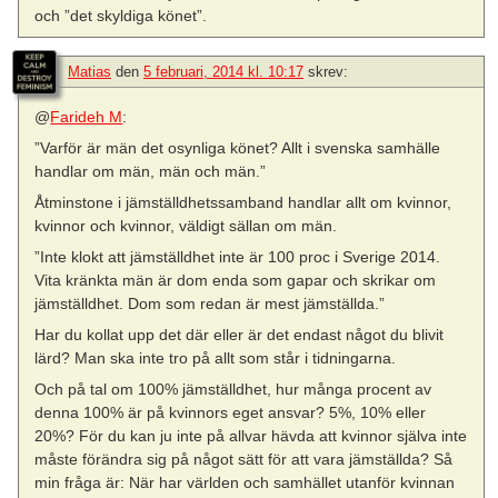
och ”det skyldiga könet”.
Matias
den
5 februari, 2014 kl. 10:17
skrev:
@
Farideh M
:
”Varför är män det osynliga könet? Allt i svenska samhälle
handlar om män, män och män.”
Åtminstone i jämställdhetssamband handlar allt om kvinnor,
kvinnor och kvinnor, väldigt sällan om män.
”Inte klokt att jämställdhet inte är 100 proc i Sverige 2014.
Vita kränkta män är dom enda som gapar och skrikar om
jämställdhet. Dom som redan är mest jämställda.”
Har du kollat upp det där eller är det endast något du blivit
lärd? Man ska inte tro på allt som står i tidningarna.
Och på tal om 100% jämställdhet, hur många procent av
denna 100% är på kvinnors eget ansvar? 5%, 10% eller
20%? För du kan ju inte på allvar hävda att kvinnor själva inte
måste förändra sig på något sätt för att vara jämställda? Så
min fråga är: När har världen och samhället utanför kvinnan