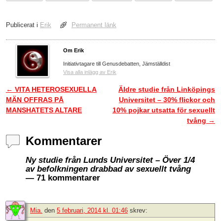
Publicerat i
Erik
Permanent länk
Om Erik
Initiativtagare till Genusdebatten, Jämställdist
Visa alla inlägg av Erik
←
VITA HETEROSEXUELLA
Äldre studie från Linköpings
Inläggsnavigering
MÄN OFFRAS PÅ
Universitet – 30% flickor och
MANSHATETS ALTARE
10% pojkar utsatta för sexuellt
tvång
→
Kommentarer
Ny studie från Lunds Universitet – Över 1/4
av befolkningen drabbad av sexuellt tvång
— 71 kommentarer
Mia.
den
5 februari, 2014 kl. 01:46
skrev: