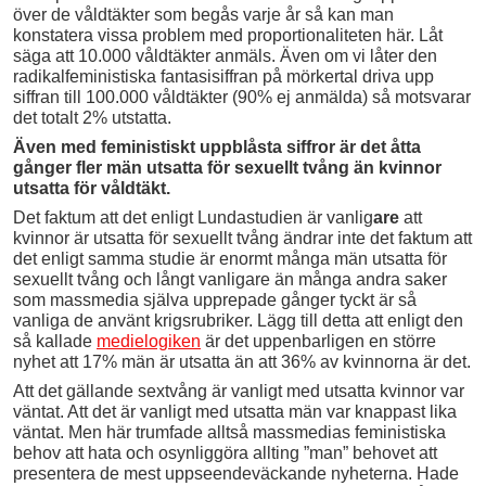
över de våldtäkter som begås varje år så kan man
konstatera vissa problem med proportionaliteten här. Låt
säga att 10.000 våldtäkter anmäls. Även om vi låter den
radikalfeministiska fantasisiffran på mörkertal driva upp
siffran till 100.000 våldtäkter (90% ej anmälda) så motsvarar
det totalt 2% utstatta.
Även med feministiskt uppblåsta siffror är det åtta
gånger fler män utsatta för sexuellt tvång än kvinnor
utsatta för våldtäkt.
Det faktum att det enligt Lundastudien är vanlig
are
att
kvinnor är utsatta för sexuellt tvång ändrar inte det faktum att
det enligt samma studie är enormt många män utsatta för
sexuellt tvång och långt vanligare än många andra saker
som massmedia själva upprepade gånger tyckt är så
vanliga de använt krigsrubriker. Lägg till detta att enligt den
så kallade
medielogiken
är det uppenbarligen en större
nyhet att 17% män är utsatta än att 36% av kvinnorna är det.
Att det gällande sextvång är vanligt med utsatta kvinnor var
väntat. Att det är vanligt med utsatta män var knappast lika
väntat. Men här trumfade alltså massmedias feministiska
behov att hata och osynliggöra allting ”man” behovet att
presentera de mest uppseendeväckande nyheterna. Hade