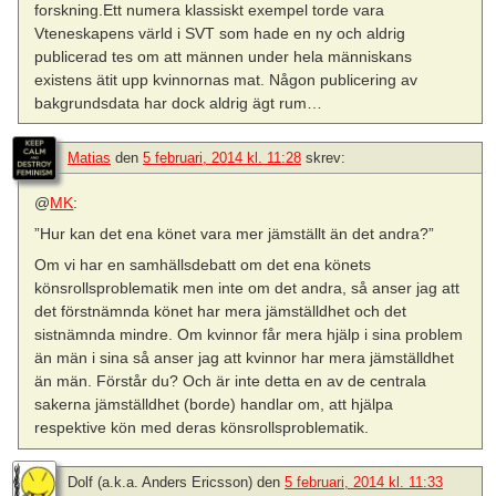
forskning.Ett numera klassiskt exempel torde vara
Vteneskapens värld i SVT som hade en ny och aldrig
publicerad tes om att männen under hela människans
existens ätit upp kvinnornas mat. Någon publicering av
bakgrundsdata har dock aldrig ägt rum…
Matias
den
5 februari, 2014 kl. 11:28
skrev:
@
MK
:
”Hur kan det ena könet vara mer jämställt än det andra?”
Om vi har en samhällsdebatt om det ena könets
könsrollsproblematik men inte om det andra, så anser jag att
det förstnämnda könet har mera jämställdhet och det
sistnämnda mindre. Om kvinnor får mera hjälp i sina problem
än män i sina så anser jag att kvinnor har mera jämställdhet
än män. Förstår du? Och är inte detta en av de centrala
sakerna jämställdhet (borde) handlar om, att hjälpa
respektive kön med deras könsrollsproblematik.
Dolf (a.k.a. Anders Ericsson)
den
5 februari, 2014 kl. 11:33