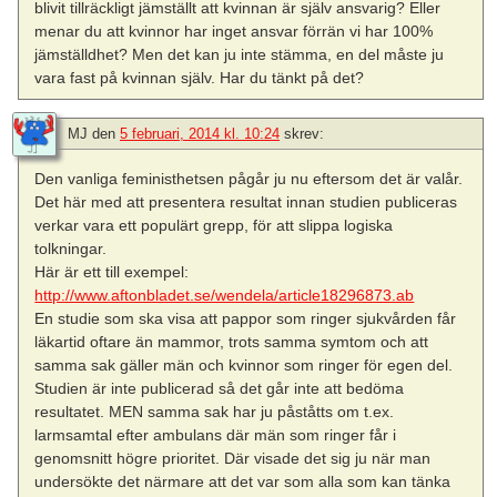
blivit tillräckligt jämställt att kvinnan är själv ansvarig? Eller
menar du att kvinnor har inget ansvar förrän vi har 100%
jämställdhet? Men det kan ju inte stämma, en del måste ju
vara fast på kvinnan själv. Har du tänkt på det?
MJ
den
5 februari, 2014 kl. 10:24
skrev:
Den vanliga feministhetsen pågår ju nu eftersom det är valår.
Det här med att presentera resultat innan studien publiceras
verkar vara ett populärt grepp, för att slippa logiska
tolkningar.
Här är ett till exempel:
http://www.aftonbladet.se/wendela/article18296873.ab
En studie som ska visa att pappor som ringer sjukvården får
läkartid oftare än mammor, trots samma symtom och att
samma sak gäller män och kvinnor som ringer för egen del.
Studien är inte publicerad så det går inte att bedöma
resultatet. MEN samma sak har ju påståtts om t.ex.
larmsamtal efter ambulans där män som ringer får i
genomsnitt högre prioritet. Där visade det sig ju när man
undersökte det närmare att det var som alla som kan tänka