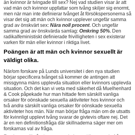
än kvinnor är tvingade till sex? Nej vad studien visar är att
vad män och kvinnor uppfattar som tvång skiljer sig enormt,
men när man inte definierar tvånget åt försökspersonerna så
visar det sig att män och kvinnor upplever ungefär samma
grad av önskvärt sex:
Nära noll procent
. Och ungefär
samma grad av önskvärda samlag:
Omkring 50%.
Den
radikalfeministiskt definierade frivilligheten i sex existerar
varken för män eller kvinnor i riktiga livet.
Poängen är att män och kvinnor sexuellt är
väldigt olika.
När/om forskare på Lunds universitet i den nya studien
börjar specificera tvånget så kommer de antingen att
missgynna mäns upplevda situation eller kvinnors upplevda
situation. Och det kan vi veta med säkerhet då Muelhenhard
& Cook påpekade hur man hittade fem särskilt vanliga
orsaker för oönskade sexuella aktiviteter hos kvinnor och
två
andra
särskilt vanliga orsaker för oönskade sexuella
aktiviteter hos män. När man börjar fråga män om de utsatts
för kvinnligt upplevt tvång svarar de givtevis oftare nej. Det
är en ren definitionsfråga där skillnaderna säger mer om
forskarnas val av fråga.