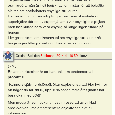
Ja patriarkatet består ju av osynliga strukturer så att
osynliggöra män är helt logiskt av feminister för att bekräfta
sin tes om patriarkatets osynliga strukturer.
Påminner mig om en rolig film jag såg som skämtade om
superhjältar,där en av superhjältarna var osynlighets pojken
men han kunde bara vara osynlig så länge ingen tittade på
honom.
Lite grann som feminismens tal om osynliga strukturer så
länge ingen tittar på vad dom består av så finns dom.
Grodan Boll
den
5 februari, 2014 kl. 10:50
skrev:
@MJ
En annan klassiker är att bara tala om tendenserna i
procenttal.
”Kvinnors självmordsförsök ökar explosionsartat! Fler kvinnor
än någonsin tar sitt liv, upp 10% sedan förra året (mäns har
bara ökat med 3%)!”
Men media är som bekant mest intresserad av vinklad
shockverkan, inte att presentera objektiv och aktuell
information.