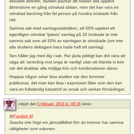
sexuella aktiviter, studien påvisar att nästan alla upplevt
åtminstone en gång oönskad sådan, men det kan vara en
oönskad beröring från fel person på hundra önskade från
rätt.
Samma sak med samlagsstatistiken, att 50% upplevt ett
egentligen oönskat ’tjatsex’ samlag på 20 önskade är inte
samma sak som att 50% av samlagen är oönskade (om inte
alla studiens deltagare bara hade haft ett samlag).
Sen håller jag med dig i sak. Hur jävla jobbigt kan det vara att
säga att ’sextvång mot unga är vanligt’ utan att blanda in kön
när det drabbar alla möjliga kön och kombinationer därav.
Hoppas någon orkar läsa studien när den kommer
publiceras, det man kan läsa i expressen låter som den kan
vara en fullständig katastrof av orsak och verkan förväxlingar.
robjoh
den
5 februari, 2014 kl. 08:18
skrev:
@
Farideh M
:
Snacka inte högt om jämställdhet förr än kvinnor har samma
rättigheter som männen.