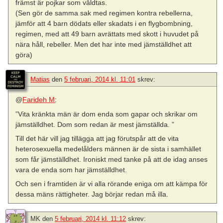
främst är pojkar som våldtas.
(Sen gör de samma sak med regimen kontra rebellerna,
jämför att 4 barn dödats eller skadats i en flygbombning,
regimen, med att 49 barn avrättats med skott i huvudet på
nära håll, rebeller. Men det har inte med jämställdhet att
göra)
Matias
den
5 februari, 2014 kl. 11:01
skrev:
@
Farideh M
:
”Vita kränkta män är dom enda som gapar och skrikar om
jämställdhet. Dom som redan är mest jämställda. ”
Till det här vill jag tillägga att jag förutspår att de vita
heterosexuella medelålders männen är de sista i samhället
som får jämställdhet. Ironiskt med tanke på att de idag anses
vara de enda som har jämställdhet.
Och sen i framtiden är vi alla rörande eniga om att kämpa för
dessa mäns rättigheter. Jag börjar redan må illa.
MK
den
5 februari, 2014 kl. 11:12
skrev: