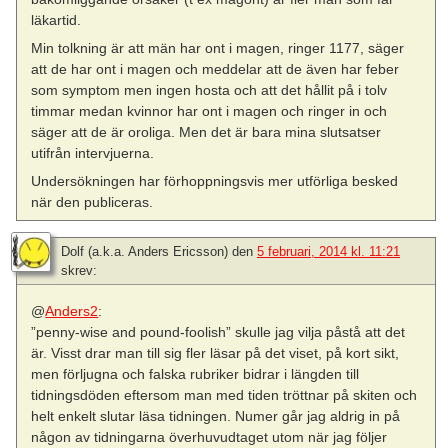
läkartid.
Min tolkning är att män har ont i magen, ringer 1177, säger
att de har ont i magen och meddelar att de även har feber
som symptom men ingen hosta och att det hållit på i tolv
timmar medan kvinnor har ont i magen och ringer in och
säger att de är oroliga. Men det är bara mina slutsatser
utifrån intervjuerna.
Undersökningen har förhoppningsvis mer utförliga besked
när den publiceras.
Dolf (a.k.a. Anders Ericsson)
den
5 februari, 2014 kl. 11:21
skrev:
@
Anders2
:
”penny-wise and pound-foolish” skulle jag vilja påstå att det
är. Visst drar man till sig fler läsar på det viset, på kort sikt,
men förljugna och falska rubriker bidrar i längden till
tidningsdöden eftersom man med tiden tröttnar på skiten och
helt enkelt slutar läsa tidningen. Numer går jag aldrig in på
någon av tidningarna överhuvudtaget utom när jag följer