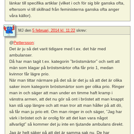
länkar till specifika artiklar (vilket i och för sig blir ganska ofta,
eftersom vi till skillnad från feministerna ganska ofta anger
våra källor).
MJ
den
5 februari, 2014 kl. 11:22
skrev:
@
Pettersson
:
Det är ju så det varit tidigare med t.ex. det här med
ambulanser.
Då har man tagit t.ex. kategorin ”bröstsmärtor” och sett att
män som klagar på bröstsmärtor ofta får prio 1, medan
kvinnor får lägre prio.
När man tittar närmare på det så är det ju så att det är olika
saker inom kategorin bröstsmärtor som ger olika prio. Ringer
man in och säger att man under en timme haft kramp i
vänstra armen, att det nu gör så ont i bröstet att man knappt
kan stå upp längre och att man tror att man håller på att dö,
så får man ju prio ett. Om man ringer in och säger, ”Jag har
värk i bröstet och är orolig för att det kan vara något
allvarligt” så kommer det ju inte en tjutande ambulans direkt.
Jag är helt säker på att det är samma sak nu. De har