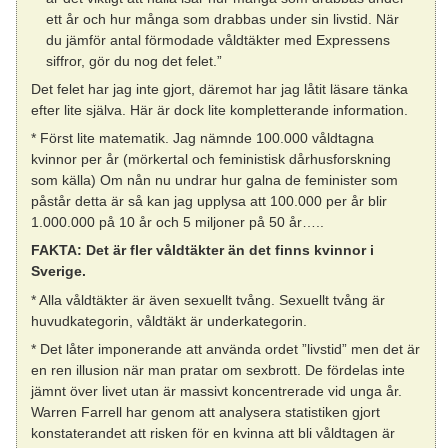
ett år och hur många som drabbas under sin livstid. När
du jämför antal förmodade våldtäkter med Expressens
siffror, gör du nog det felet.”
Det felet har jag inte gjort, däremot har jag låtit läsare tänka
efter lite själva. Här är dock lite kompletterande information.
* Först lite matematik. Jag nämnde 100.000 våldtagna
kvinnor per år (mörkertal och feministisk dårhusforskning
som källa) Om nån nu undrar hur galna de feminister som
påstår detta är så kan jag upplysa att 100.000 per år blir
1.000.000 på 10 år och 5 miljoner på 50 år…..
FAKTA: Det är fler våldtäkter än det finns kvinnor i
Sverige.
* Alla våldtäkter är även sexuellt tvång. Sexuellt tvång är
huvudkategorin, våldtäkt är underkategorin.
* Det låter imponerande att använda ordet ”livstid” men det är
en ren illusion när man pratar om sexbrott. De fördelas inte
jämnt över livet utan är massivt koncentrerade vid unga år.
Warren Farrell har genom att analysera statistiken gjort
konstaterandet att risken för en kvinna att bli våldtagen är