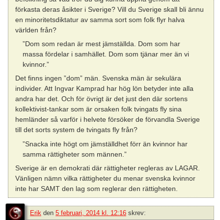
förkasta deras åsikter i Sverige? Vill du Sverige skall bli ännu
en minoritetsdiktatur av samma sort som folk flyr halva
världen från?
”Dom som redan är mest jämställda. Dom som har
massa fördelar i samhället. Dom som tjänar mer än vi
kvinnor.”
Det finns ingen ”dom” män. Svenska män är sekulära
individer. Att Ingvar Kamprad har hög lön betyder inte alla
andra har det. Och för övrigt är det just den där sortens
kollektivist-tankar som är orsaken folk tvingats fly sina
hemländer så varför i helvete försöker de förvandla Sverige
till det sorts system de tvingats fly från?
”Snacka inte högt om jämställdhet förr än kvinnor har
samma rättigheter som männen.”
Sverige är en demokrati där rättigheter regleras av LAGAR.
Vänligen nämn vilka rättigheter du menar svenska kvinnor
inte har SAMT den lag som reglerar den rättigheten.
Erik
den
5 februari, 2014 kl. 12:16
skrev: