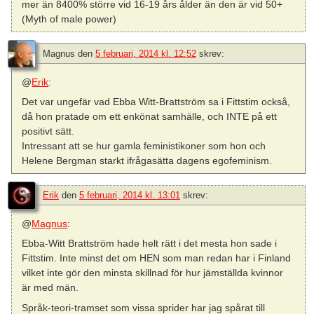
mer än 8400% större vid 16-19 års ålder än den är vid 50+
(Myth of male power)
Magnus
den
5 februari, 2014 kl. 12:52
skrev:
@
Erik
:
Det var ungefär vad Ebba Witt-Brattström sa i Fittstim också,
då hon pratade om ett enkönat samhälle, och INTE på ett
positivt sätt.
Intressant att se hur gamla feministikoner som hon och
Helene Bergman starkt ifrågasätta dagens egofeminism.
Erik
den
5 februari, 2014 kl. 13:01
skrev:
@
Magnus
:
Ebba-Witt Brattström hade helt rätt i det mesta hon sade i
Fittstim. Inte minst det om HEN som man redan har i Finland
vilket inte gör den minsta skillnad för hur jämställda kvinnor
är med män.
Språk-teori-tramset som vissa sprider har jag spårat till