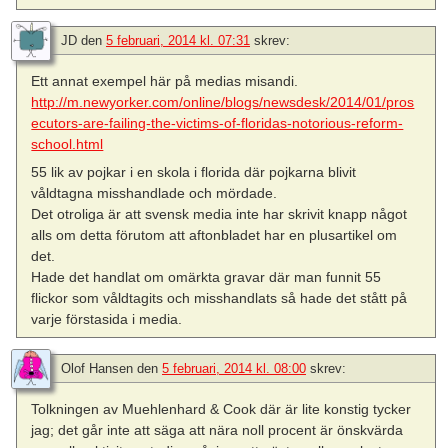
JD
den
5 februari, 2014 kl. 07:31
skrev:
Ett annat exempel här på medias misandi.
http://m.newyorker.com/online/blogs/newsdesk/2014/01/pros
ecutors-are-failing-the-victims-of-floridas-notorious-reform-
school.html
55 lik av pojkar i en skola i florida där pojkarna blivit
våldtagna misshandlade och mördade.
Det otroliga är att svensk media inte har skrivit knapp något
alls om detta förutom att aftonbladet har en plusartikel om
det.
Hade det handlat om omärkta gravar där man funnit 55
flickor som våldtagits och misshandlats så hade det stått på
varje förstasida i media.
Olof Hansen
den
5 februari, 2014 kl. 08:00
skrev:
Tolkningen av Muehlenhard & Cook där är lite konstig tycker
jag; det går inte att säga att nära noll procent är önskvärda