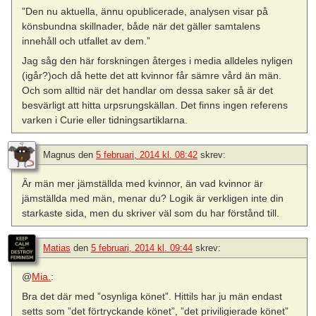
”Den nu aktuella, ännu opublicerade, analysen visar på
könsbundna skillnader, både när det gäller samtalens
innehåll och utfallet av dem.”
Jag såg den här forskningen återges i media alldeles nyligen
(igår?)och då hette det att kvinnor får sämre vård än män.
Och som alltid när det handlar om dessa saker så är det
besvärligt att hitta urpsrungskällan. Det finns ingen referens
varken i Curie eller tidningsartiklarna.
Magnus
den
5 februari, 2014 kl. 08:42
skrev:
Är män mer jämställda med kvinnor, än vad kvinnor är
jämställda med män, menar du? Logik är verkligen inte din
starkaste sida, men du skriver väl som du har förstånd till.
Matias
den
5 februari, 2014 kl. 09:44
skrev:
@
Mia.
:
Bra det där med ”osynliga könet”. Hittils har ju män endast
setts som ”det förtryckande könet”, ”det priviligierade könet”