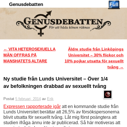
Genusdebatten
Hoppa till huvudinnehåll
Hoppa till sekundärt innehåll
←
VITA HETEROSEXUELLA
Äldre studie från Linköpings
Inläggsnavigering
MÄN OFFRAS PÅ
Universitet – 30% flickor och
MANSHATETS ALTARE
10% pojkar utsatta för sexuellt
tvång
→
Ny studie från Lunds Universitet – Över 1/4
av befolkningen drabbad av sexuellt tvång
Postat
5 februari, 2014
av
Erik
Expressen rapporterade igår
att en kommande studie från
Lunds Universitet berättar att 26,5% av försökspersonerna
blivit utsatta för sexuellt tvång. Låt mig först poängtera att
studien ifråga ännu inte är publicerad. Så här motiveras att