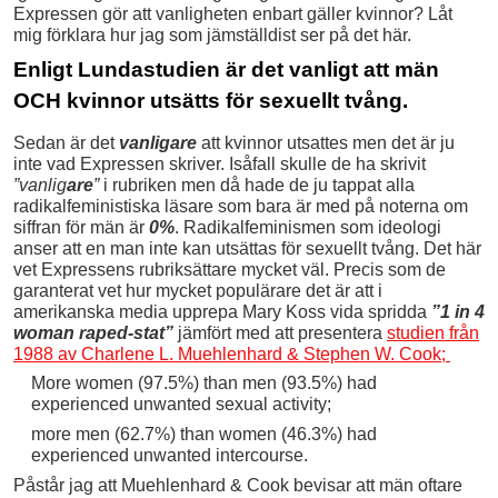
Expressen gör att vanligheten enbart gäller kvinnor? Låt
mig förklara hur jag som jämställdist ser på det här.
Enligt Lundastudien är det vanligt att män
OCH kvinnor utsätts för sexuellt tvång.
Sedan är det
vanligare
att kvinnor utsattes men det är ju
inte vad Expressen skriver. Isåfall skulle de ha skrivit
”vanlig
are
”
i rubriken men då hade de ju tappat alla
radikalfeministiska läsare som bara är med på noterna om
siffran för män är
0%
. Radikalfeminismen som ideologi
anser att en man inte kan utsättas för sexuellt tvång. Det här
vet Expressens rubriksättare mycket väl. Precis som de
garanterat vet hur mycket populärare det är att i
amerikanska media upprepa Mary Koss vida spridda
”1 in 4
woman raped-stat”
jämfört med att presentera
studien från
1988 av Charlene L. Muehlenhard & Stephen W. Cook;
More women (97.5%) than men (93.5%) had
experienced unwanted sexual activity;
more men (62.7%) than women (46.3%) had
experienced unwanted intercourse.
Påstår jag att Muehlenhard & Cook bevisar att män oftare