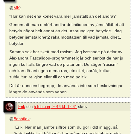
@
MK
:
”Hur kan det ena könet vara mer jämställt än det andra?”
Genom att man omförhandlar definitionen av jämställdhet att
betyda något helt annat än det ursprungligen betydde. Idag
betyder jämställdhet2 raka motstatsen till vad jämställdhet1
betyder.
Samma sak har skett med rasism. Jag lyssnade på delar av
Alexandra Pascalidou-programmet igår och seriöst de har ju
ingen koll alls längre vad de pratar om. De säger ”rasism”
och kan då antingen mena ras, etnicitet, språk, kultur,
subkultur, religion eller till och med politik.
Det är nonsensbegrepp, de används inte som beskrivningar
längre de används som vapen.
Erik
den
5 februari, 2014 kl. 12:41
skrev:
@
Bashflak
:
”Erik: När man jämför siffror som du gör i ditt inlägg, så
är det viktigt att hålla isär hur många som drabbas under