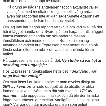
man trots detta har släppt resultaten.
På grund av frågans angelägenhet och aktualitet väljer
vi att gå ut med resultaten kring sexuellt tvång redan nu
även om rapporten inte är klar, säger Anette Agardh i ett
pressmeddelande från Lunds universitet.
Om jag inte har någon rapport att skriva om vad skall då det
här inlägget handla om? Svaret på den frågan är att inlägget
främst kommer att handla om skillnaderna mellan
jämställdism och mediefeminism. Rubriken som jag
använde är varken hur Expressen presenterar studien på
första sidan eller den rubrik de valde att använda för sin
artikel.
På Expressens första sida står det:
Ny studie så vanligt är
sextvång mot unga tjejer.
Hos Expressens rubriksättare hette det
”Sextvång mot
unga kvinnor vanligt”
Om man läser i artikeln upptäcker man mycket riktigt att
36% av kvinnorna
hade uppgett att de utsatts för olika
former av sexuellt tvång men där står även att
17% av
männen
hade uppgett samma sak och då blir den kritiska
frågan var gränsen går mellan ”vanligt” och inte vanligt nu
igen? Var går den där magiska gränsen som enligt