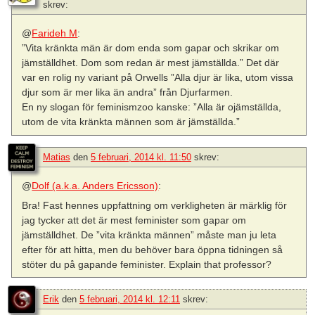
skrev:
@
Farideh M
:
”Vita kränkta män är dom enda som gapar och skrikar om
jämställdhet. Dom som redan är mest jämställda.” Det där
var en rolig ny variant på Orwells ”Alla djur är lika, utom vissa
djur som är mer lika än andra” från Djurfarmen.
En ny slogan för feminismzoo kanske: ”Alla är ojämställda,
utom de vita kränkta männen som är jämställda.”
Matias
den
5 februari, 2014 kl. 11:50
skrev:
@
Dolf (a.k.a. Anders Ericsson)
:
Bra! Fast hennes uppfattning om verkligheten är märklig för
jag tycker att det är mest feminister som gapar om
jämställdhet. De ”vita kränkta männen” måste man ju leta
efter för att hitta, men du behöver bara öppna tidningen så
stöter du på gapande feminister. Explain that professor?
Erik
den
5 februari, 2014 kl. 12:11
skrev: