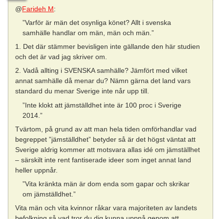
@
Farideh M
:
”Varför är män det osynliga könet? Allt i svenska
samhälle handlar om män, män och män.”
1. Det där stämmer bevisligen inte gällande den här studien
och det är vad jag skriver om.
2. Vadå allting i SVENSKA samhälle? Jämfört med vilket
annat samhälle då menar du? Nämn gärna det land vars
standard du menar Sverige inte når upp till.
”Inte klokt att jämställdhet inte är 100 proc i Sverige
2014.”
Tvärtom, på grund av att man hela tiden omförhandlar vad
begreppet ”jämställdhet” betyder så är det högst väntat att
Sverige aldrig kommer att motsvara allas idé om jämställhet
– särskilt inte rent fantiserade ideer som inget annat land
heller uppnår.
”Vita kränkta män är dom enda som gapar och skrikar
om jämställdhet.”
Vita män och vita kvinnor råkar vara majoriteten av landets
befolkning så vad tror du dig kunna uppnå genom att