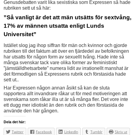
Genusdebatten varit lika sexistiska som Expressen så hade
rubriken sett ut så här:
”Så vanligt är det att män utsätts för sextvång,
17% av männen utsatta enligt Lunds
Universitet”
Istället slog jag ihop siffran för män och kvinnor och gjorde
rubriken till det faktum att över en fjärdedel av befolkningen
har utsatts för någon form av sexuellt tvång. Hade inte så
många svenskar tack vare olika former av feministiskt
”jämställdhetsarbete” numera lidit av irrationellt manshat är
det förmodligen så Expressens rubrik och förstasida hade
sett ut..
Har Expressen någon annan åsikt så kan de sluta
rapportera allt invandrare råkar ut för med motiveringen att
svenskarna som råkar illa ut är så många fler. Det vore inte
ett dugg mer idiotiskt än den rubrik och den förstasida de
använde den här gången.
Dela det här:
Twitter
Facebook
LinkedIn
Tumblr
Skriv ut