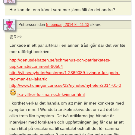
Hur kan det ena könet vara mer jämställt än det andra?
Pettersson
den
5 februari, 2014 kl. 11:13
skrev:
@Rick
Länkade in ett par artiklar i en annan tråd igår där det var lite
mer utförligt beskrivet.
http://genusdebatten.se/schmenus-och-patriarkatets-
uppkomst/#comment-90584
http://vlt.se/nyheter/vasteras/1.2369089-kvinnor-far-goda-
rad-man-far-lakartid
http://www.tidningencurie.se/22/nyheter/nyheter/2014-01-0
lika-villkor-for-man-och-kvinnor.html
I korthet verkar det handla om att män är mer konkreta med
symptom mm. I Wendela-artikeln skrivs det om att det blir
olika trots lika symptom. De två artiklarna jag hittade är
intervjuer med forskaren och uppfattningen jag får där är att
man tittat på orsakerna till samtalet och att det för samma
bakomliggande orsaker (t ex magont) är fler män som får