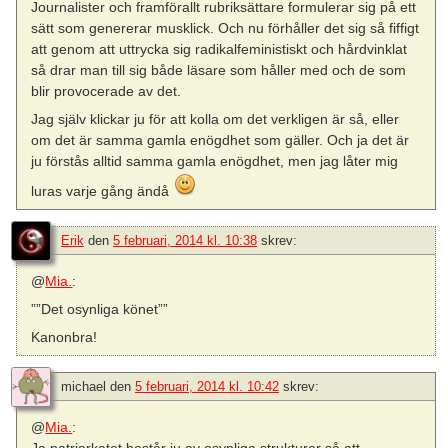
Journalister och framförallt rubriksättare formulerar sig på ett
sätt som genererar musklick. Och nu förhåller det sig så fiffigt
att genom att uttrycka sig radikalfeministiskt och hårdvinklat
så drar man till sig både läsare som håller med och de som
blir provocerade av det.
Jag själv klickar ju för att kolla om det verkligen är så, eller
om det är samma gamla enögdhet som gäller. Och ja det är
ju förstås alltid samma gamla enögdhet, men jag låter mig
luras varje gång ändå
Erik
den
5 februari, 2014 kl. 10:38
skrev:
@
Mia.
:
””Det osynliga könet””
Kanonbra!
michael
den
5 februari, 2014 kl. 10:42
skrev:
@
Mia.
: