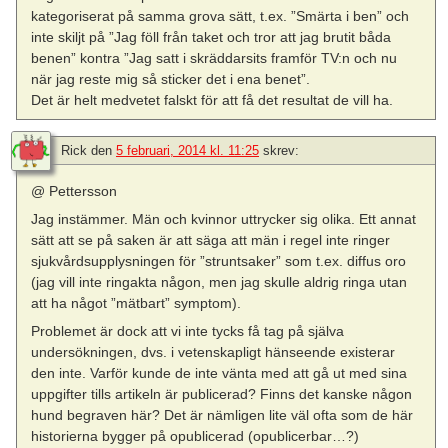
kategoriserat på samma grova sätt, t.ex. ”Smärta i ben” och
inte skiljt på ”Jag föll från taket och tror att jag brutit båda
benen” kontra ”Jag satt i skräddarsits framför TV:n och nu
när jag reste mig så sticker det i ena benet”.
Det är helt medvetet falskt för att få det resultat de vill ha.
Rick
den
5 februari, 2014 kl. 11:25
skrev:
@ Pettersson
Jag instämmer. Män och kvinnor uttrycker sig olika. Ett annat
sätt att se på saken är att säga att män i regel inte ringer
sjukvårdsupplysningen för ”struntsaker” som t.ex. diffus oro
(jag vill inte ringakta någon, men jag skulle aldrig ringa utan
att ha något ”mätbart” symptom).
Problemet är dock att vi inte tycks få tag på själva
undersökningen, dvs. i vetenskapligt hänseende existerar
den inte. Varför kunde de inte vänta med att gå ut med sina
uppgifter tills artikeln är publicerad? Finns det kanske någon
hund begraven här? Det är nämligen lite väl ofta som de här
historierna bygger på opublicerad (opublicerbar…?)