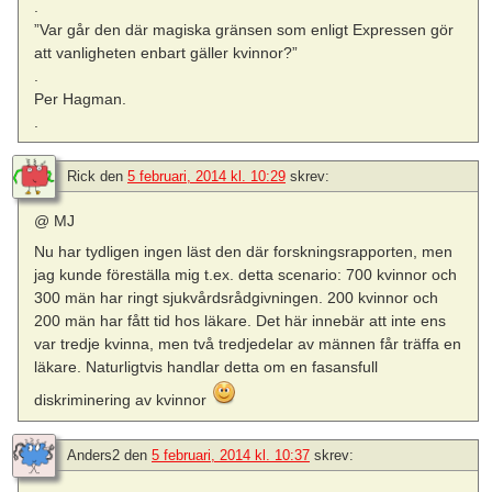
.
”Var går den där magiska gränsen som enligt Expressen gör
att vanligheten enbart gäller kvinnor?”
.
Per Hagman.
.
Rick
den
5 februari, 2014 kl. 10:29
skrev:
@ MJ
Nu har tydligen ingen läst den där forskningsrapporten, men
jag kunde föreställa mig t.ex. detta scenario: 700 kvinnor och
300 män har ringt sjukvårdsrådgivningen. 200 kvinnor och
200 män har fått tid hos läkare. Det här innebär att inte ens
var tredje kvinna, men två tredjedelar av männen får träffa en
läkare. Naturligtvis handlar detta om en fasansfull
diskriminering av kvinnor
Anders2
den
5 februari, 2014 kl. 10:37
skrev: