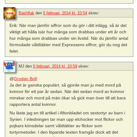
Bashflak
den
5 februari, 2014 kl. 10:54
skrev:
Erik: När man jämför siffror som du gör i ditt inlägg, så är det
viktigt att hålla isär hur många som drabbas under ett år och
hur många som drabbas under sin livstid. När du jämför antal
förmodade våldtäkter med Expressens siffror, gör du nog det
felet.
MJ
den
5 februari, 2014 kl. 10:59
skrev:
@
Grodan Boll
:
Ja det är ganska populärt, så gjorde man ju med mord på
kvinnor för ett par år sedan. När det sedan mord av kvinnor
minskar och mord på män ökar så gick man över till att bara
rapportera antal kvinnor.
Nu läste jag en till artikel i Aftonbladet om sextortyr av barn i
Syrien. I inledningen tar man upp elchocker mot flickor och
pojkars könsdelar samt våldtäkter av flickor som
tortyrmetoder. I den löpande texten framgår dock att det