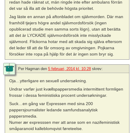
redan hade räknat ut, män ringde inte efter ambulans förrän
det var så illa att de behövde högsta prioritet.
Jag läste en annan på aftonbladet om självmorden. Där man
framhöll tjejers högre andel självmordsförsök (ingen
opublicerad studie men samma sorts lögn), utan att berätta
att det är LYCKADE självmordsförsök inte misslyckade
självmord. Flickorna hotar med att skada sig själva eftersom
det leder till att de får omsorg av omgivningen. Pojkarna
försöker inte ropa på hjälp för det är ingen som bryr sig.
Per Hagman
den
5 februari, 2014 kl. 10:28
skrev:
Oja…ytterligare en sexuell undersøkning.
Undrar varfør just kvællspappersmedia intermittent formligen
frossar i dessa feministiska procent undersøkningar.
Suck…en gång var Expressen med sina 200
pappersjournalister ledande samfundsanalytisk
pappersmedia.
Numer ær expresssen mer att anse som en nazifeministisk
småparanoid kalleblomqvist føreteelse.