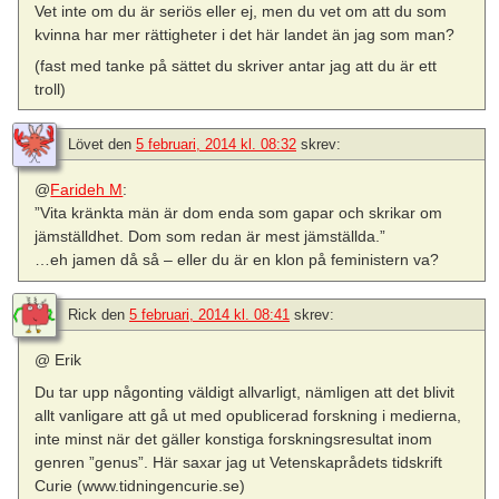
Vet inte om du är seriös eller ej, men du vet om att du som
kvinna har mer rättigheter i det här landet än jag som man?
(fast med tanke på sättet du skriver antar jag att du är ett
troll)
Lövet
den
5 februari, 2014 kl. 08:32
skrev:
@
Farideh M
:
”Vita kränkta män är dom enda som gapar och skrikar om
jämställdhet.
Dom som redan är mest jämställda.”
…eh jamen då så – eller du är en klon på feministern va?
Rick
den
5 februari, 2014 kl. 08:41
skrev:
@ Erik
Du tar upp någonting väldigt allvarligt, nämligen att det blivit
allt vanligare att gå ut med opublicerad forskning i medierna,
inte minst när det gäller konstiga forskningsresultat inom
genren ”genus”. Här saxar jag ut Vetenskaprådets tidskrift
Curie (www.tidningencurie.se)