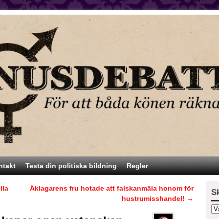
ntakt
Testa din politiska bildning
Regler
lla
Åklagarens fru hotade att falskanmäla honom för
S
hustrumisshandel!
→