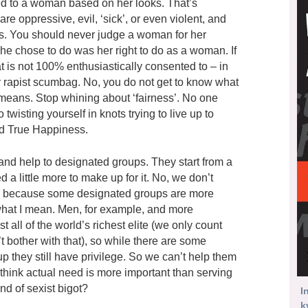
ted to a woman based on her looks. That’s
are oppressive, evil, ‘sick’, or even violent, and
ts. You should never judge a woman for her
she chose to do was her right to do as a woman. If
t is not 100% enthusiastically consented to – in
y rapist scumbag. No, you do not get to know what
 means. Stop whining about ‘fairness’. No one
 twisting yourself in knots trying to live up to
ind True Happiness.
and help to designated groups. They start from a
a little more to make up for it. No, we don’t
es, because some designated groups are more
what I mean. Men, for example, and more
 all of the world’s richest elite (we only count
n’t bother with that), so while there are some
 they still have privilege. So we can’t help them
u think actual need is more important than serving
nd of sexist bigot?
I
k