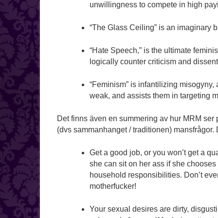
unwillingness to compete in high pay
“The Glass Ceiling” is an imaginary b
“Hate Speech,” is the ultimate feminist
logically counter criticism and dissent
“Feminism” is infantilizing misogyny
weak, and assists them in targeting ma
Det finns även en summering av hur MRM ser på
(dvs sammanhanget / traditionen) mansfrågor. 
Get a good job, or you won’t get a q
she can sit on her ass if she chooses 
household responsibilities. Don’t eve
motherfucker!
Your sexual desires are dirty, disgust