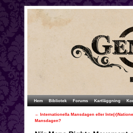
Hoppa till huvudinnehåll
Hoppa till sekundärt innehåll
Hem
Bibliotek
Forums
Kartläggning
Ko
←
Internationella Mansdagen eller Inte(r)Natione
Inläggsnavigering
Mansdagen?