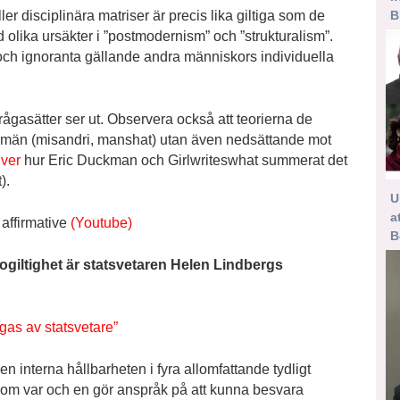
B
er disciplinära matriser är precis lika giltiga som de
olika ursäkter i ”postmodernism” och ”strukturalism”.
och ignoranta gällande andra människors individuella
frågasätter ser ut. Observera också att teorierna de
ot män (misandri, manshat) utan även nedsättande mot
iver
hur Eric Duckman och Girlwriteswhat summerat det
).
U
a
 affirmative
(Youtube)
B
ogiltighet är statsvetaren Helen Lindbergs
gas av statsvetare”
 interna hållbarheten i fyra allomfattande tydligt
som var och en gör anspråk på att kunna besvara