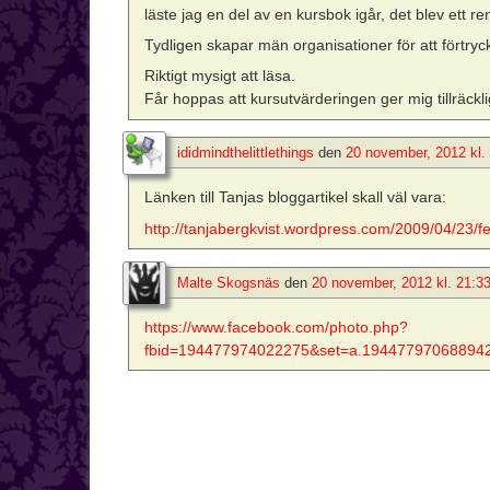
läste jag en del av en kursbok igår, det blev ett ren
Tydligen skapar män organisationer för att förtryc
Riktigt mysigt att läsa.
Får hoppas att kursutvärderingen ger mig tillräckl
ididmindthelittlethings
den
20 november, 2012 kl.
Länken till Tanjas bloggartikel skall väl vara:
http://tanjabergkvist.wordpress.com/2009/04/23/fe
Malte Skogsnäs
den
20 november, 2012 kl. 21:3
https://www.facebook.com/photo.php?
fbid=194477974022275&set=a.194477970688942