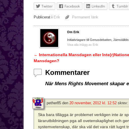
Twitter
Facebook
LinkedIn
Tumblr
Publicerat i
Erik
Permanent länk
Om Erik
Initiativtagare till Genusdebatten, Jämställdis
Visa alla inlägg av Erik
←
Internationella Mansdagen eller Inte(r)Natione
Inläggsnavigering
Mansdagen?
Kommentarer
När Mens Rights Movement skapar e
pether85
den
20 november, 2012 kl. 12:52
skrev:
Ska bara tillägga är problemet verkligen inte är 
lärarutbildningen pga all ovetenskaplighet och genu
systemvetenskap, där ska väl det vara rätt lugnt t