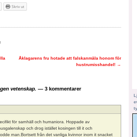
Skriv ut
t
lla
Åklagarens fru hotade att falskanmäla honom för
hustrumisshandel!
→
gen vetenskap.
— 3 kommentarer
L
e
t
specifikt för samhäll och humaniora. Hoppade av
sgalenskap och drog istället kosingen till it och
rodde man.Bortsett från det vanliga kvinnor inom it snacket