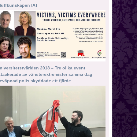
luffkunskapen IAT
niversitetstvärlden 2018 – Tre olika event
ttackerade av vänsterextremister samma dag,
eväpnad polis skyddade ett fjärde