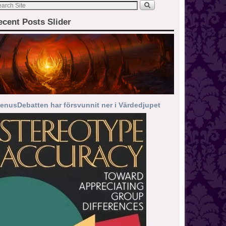
ecent Posts Slider
enusDebatten har försvunnit ner i Värdedjupet