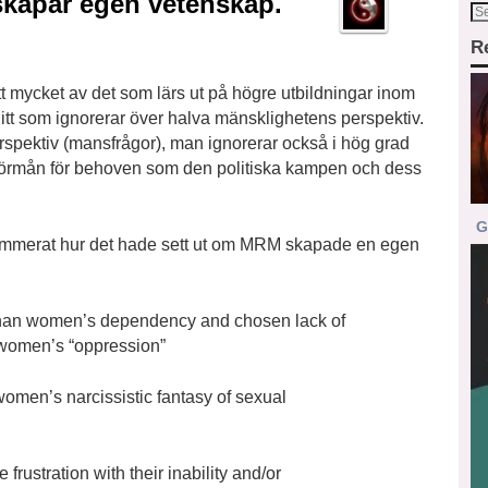
kapar egen vetenskap.
R
att mycket av det som lärs ut på högre utbildningar inom
t som ignorerar över halva mänsklighetens perspektiv.
rspektiv (mansfrågor), man ignorerar också i hög grad
 förmån för behoven som den politiska kampen och dess
G
mmerat hur det hade sett ut om MRM skapade en egen
 than women’s dependency and chosen lack of
 women’s “oppression”
omen’s narcissistic fantasy of sexual
rustration with their inability and/or