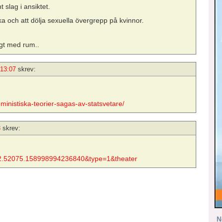
t slag i ansiktet.
ka och att dölja sexuella övergrepp på kvinnor.
igt med rum..
 13:07
skrev:
ministiska-teorier-sagas-av-statsvetare/
3
skrev:
.52075.158998994236840&type=1&theater
N