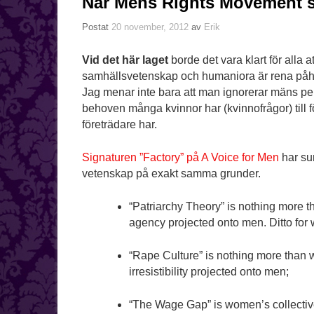
När Mens Rights Movement s
Postat
20 november, 2012
av
Erik
Vid det här laget
borde det vara klart för alla 
samhällsvetenskap och humaniora är rena påhit
Jag menar inte bara att man ignorerar mäns pe
behoven många kvinnor har (kvinnofrågor) till
företrädare har.
Signaturen ”Factory” på A Voice for Men
har su
vetenskap på exakt samma grunder.
“Patriarchy Theory” is nothing more
agency projected onto men. Ditto for
“Rape Culture” is nothing more than w
irresistibility projected onto men;
“The Wage Gap” is women’s collective f