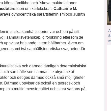
ara könsojämlikhet och ”skeva maktrelationer
sdóttirs
teori om kärlekskraft,
Catharine M.
garays
gynocentriska särartsfeminism och
Judith
A
feministiska samhällsteorier var och en på sitt
S
ktyg i samhällsvetenskaplig forskning eftersom de
m
ch uppvisar bristande intern hållbarhet. Även om
 gemensamt två samhällsteoretiska svagheter där
rukturalistiska och därmed tämligen deterministiska
d och samhälle som lämnar lite utrymme åt
aktör och det ges därmed också små möjligheter
let. Därmed uppvisar de också en teoretisk och
omplexa multidimensionalitet och stora varians på