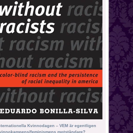
nternationella Kvinnodagen – VEM är egentligen
vinnokampens/feminismens motståndare?