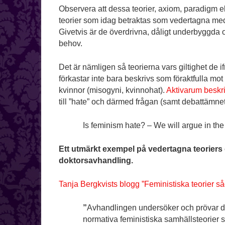
Observera att dessa teorier, axiom, paradigm ell
teorier som idag betraktas som vedertagna med 
Givetvis är de överdrivna, dåligt underbyggda 
behov.
Det är nämligen så teorierna vars giltighet de i
förkastar inte bara beskrivs som föraktfulla m
kvinnor (misogyni, kvinnohat).
Aktivarum beskr
till ”hate” och därmed frågan (samt debattämnet
Is feminism hate? – We will argue in the
Ett utmärkt exempel på vedertagna teoriers 
doktorsavhandling.
Tanja Bergkvists blogg ”Feministiska teorier så
”
Avhandlingen undersöker och prövar den
normativa feministiska samhällsteorier 