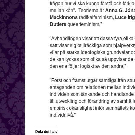
frågan hur vi ska kunna förstå och förkl
mellan kön”. Teorierna är
Anna G. Jóna
MackInnons
radikalfeminism,
Luce Iri
Butlers
queerfeminism.”
”Avhandlingen visar att dessa fyra olika 
sätt visar sig otillräckliga som hjälpver
vilar på starka ideologiska grundvalar o
de kan tyckas som olika så uppvisar de
den ena följer logiskt av den andra.”
”Först och främst utgår samtliga från st
antaganden om relationen mellan indivi
individen som tänkande och handlande 
till utveckling och förändring av samhäl
empirisk okänslighet inför samhällets k
individnivå.”
Dela det här: