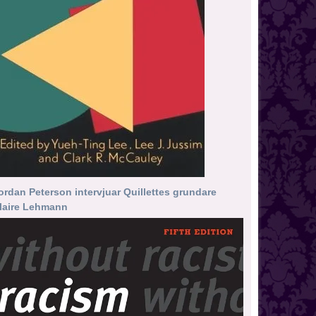
ordan Peterson intervjuar Quillettes grundare
laire Lehmann