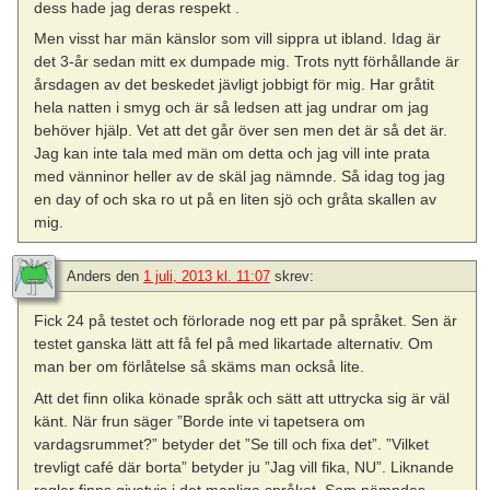
dess hade jag deras respekt .
Men visst har män känslor som vill sippra ut ibland. Idag är
det 3-år sedan mitt ex dumpade mig. Trots nytt förhållande är
årsdagen av det beskedet jävligt jobbigt för mig. Har gråtit
hela natten i smyg och är så ledsen att jag undrar om jag
behöver hjälp. Vet att det går över sen men det är så det är.
Jag kan inte tala med män om detta och jag vill inte prata
med vänninor heller av de skäl jag nämnde. Så idag tog jag
en day of och ska ro ut på en liten sjö och gråta skallen av
mig.
Anders
den
1 juli, 2013 kl. 11:07
skrev:
Fick 24 på testet och förlorade nog ett par på språket. Sen är
testet ganska lätt att få fel på med likartade alternativ. Om
man ber om förlåtelse så skäms man också lite.
Att det finn olika könade språk och sätt att uttrycka sig är väl
känt. När frun säger ”Borde inte vi tapetsera om
vardagsrummet?” betyder det ”Se till och fixa det”. ”Vilket
trevligt café där borta” betyder ju ”Jag vill fika, NU”. Liknande
regler finns givetvis i det manliga språket. Som nämndes