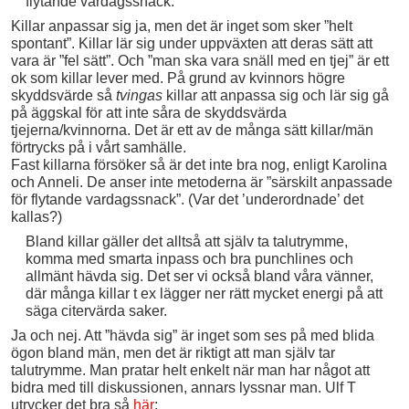
flytande vardagssnack.
Killar anpassar sig ja, men det är inget som sker ”helt
spontant”. Killar lär sig under uppväxten att deras sätt att
vara är ”fel sätt”. Och ”man ska vara snäll med en tjej” är ett
ok som killar lever med. På grund av kvinnors högre
skyddsvärde så
tvingas
killar att anpassa sig och lär sig gå
på äggskal för att inte såra de skyddsvärda
tjejerna/kvinnorna. Det är ett av de många sätt killar/män
förtrycks på i vårt samhälle.
Fast killarna försöker så är det inte bra nog, enligt Karolina
och Anneli. De anser inte metoderna är ”särskilt anpassade
för flytande vardagssnack”. (Var det ’underordnade’ det
kallas?)
Bland killar gäller det alltså att själv ta talutrymme,
komma med smarta inpass och bra punchlines och
allmänt hävda sig. Det ser vi också bland våra vänner,
där många killar t ex lägger ner rätt mycket energi på att
säga citervärda saker.
Ja och nej. Att ”hävda sig” är inget som ses på med blida
ögon bland män, men det är riktigt att man själv tar
talutrymme. Man pratar helt enkelt när man har något att
bidra med till diskussionen, annars lyssnar man. Ulf T
utrycker det bra så
här
: