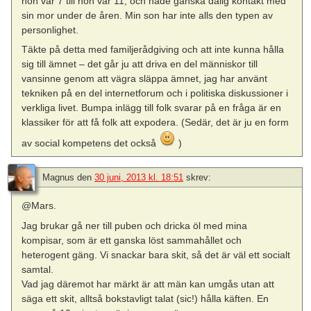
hon var 7 till hon var 11, och hade ganska dålig kontakt med
sin mor under de åren. Min son har inte alls den typen av
personlighet.
Täkte på detta med familjerådgiving och att inte kunna hålla
sig till ämnet – det går ju att driva en del människor till
vansinne genom att vägra släppa ämnet, jag har använt
tekniken på en del internetforum och i politiska diskussioner i
verkliga livet. Bumpa inlägg till folk svarar på en fråga är en
klassiker för att få folk att expodera. (Sedär, det är ju en form
av social kompetens det också
)
Magnus
den
30 juni, 2013 kl. 18:51
skrev:
@Mars.
Jag brukar gå ner till puben och dricka öl med mina
kompisar, som är ett ganska löst sammahållet och
heterogent gäng. Vi snackar bara skit, så det är väl ett socialt
samtal.
Vad jag däremot har märkt är att män kan umgås utan att
säga ett skit, alltså bokstavligt talat (sic!) hålla käften. En