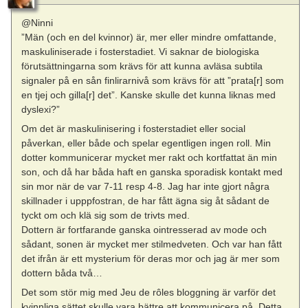
@Ninni
”Män (och en del kvinnor) är, mer eller mindre omfattande,
maskuliniserade i fosterstadiet. Vi saknar de biologiska
förutsättningarna som krävs för att kunna avläsa subtila
signaler på en sån finlirarnivå som krävs för att ”prata[r] som
en tjej och gilla[r] det”. Kanske skulle det kunna liknas med
dyslexi?”
Om det är maskulinisering i fosterstadiet eller social
påverkan, eller både och spelar egentligen ingen roll. Min
dotter kommunicerar mycket mer rakt och kortfattat än min
son, och då har båda haft en ganska sporadisk kontakt med
sin mor när de var 7-11 resp 4-8. Jag har inte gjort några
skillnader i upppfostran, de har fått ägna sig åt sådant de
tyckt om och klä sig som de trivts med.
Dottern är fortfarande ganska ointresserad av mode och
sådant, sonen är mycket mer stilmedveten. Och var han fått
det ifrån är ett mysterium för deras mor och jag är mer som
dottern båda två…
Det som stör mig med Jeu de rôles bloggning är varför det
kvinnliga sättet skulle vara bättre att kommunicera på. Detta