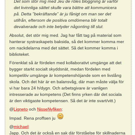
Det som stör mig med Jeu de rôles bloggning är varför
det kvinnliga sättet skulle vara bättre att kommunicera
på. Detta ”bekräftande” är ju fånigt om man ser det
utifrån, eftersom de positiva omdömena blir totalt
devalverade och inte betyder någonting till slut.
Absolut, det stör mig med. Jag har fått tag på material som
hanterar systraskapets baksida, så det kommer komma mer
om nackdelarna med det sättet. Så det kommer komma i
biblioteket.
Förenklat så är fördelen med kollaborativt umgänge att det
bygger starkt socialt skyddsnät, medan fördelen med
kompetitiv umgänge är kompetenshöjande som en livslång
skola. Och det här är en balansvåg, där man måste välja för
vi har bara 24 h/dygn. Och arbetsgivare är vanligen
intresserade av kompetens (Det finns yrken där det sociala
är den viktigaste kompetensen. Så det är inte svart/vitt.)
@
Ligneto
och
NisseNyfiken
:
Impad. Rena proffsen ju
@
michael
:
Japp. Och det är också en sak där förståelse för skillnaderna