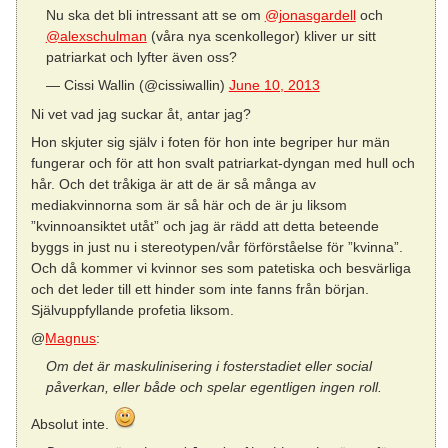
Nu ska det bli intressant att se om
@jonasgardell
och
@alexschulman
(våra nya scenkollegor) kliver ur sitt
patriarkat och lyfter även oss?
— Cissi Wallin (@cissiwallin)
June 10, 2013
Ni vet vad jag suckar åt, antar jag?
Hon skjuter sig själv i foten för hon inte begriper hur män
fungerar och för att hon svalt patriarkat-dyngan med hull och
hår. Och det tråkiga är att de är så många av
mediakvinnorna som är så här och de är ju liksom
”kvinnoansiktet utåt” och jag är rädd att detta beteende
byggs in just nu i stereotypen/vår förförståelse för ”kvinna”.
Och då kommer vi kvinnor ses som patetiska och besvärliga
och det leder till ett hinder som inte fanns från början.
Självuppfyllande profetia liksom.
@
Magnus
:
Om det är maskulinisering i fosterstadiet eller social
påverkan, eller både och spelar egentligen ingen roll.
Absolut inte.