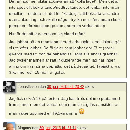
Det är nog mer skitsnacknivå än att ”kolla läget”. Men det är
inte speciellt bekräftande/nedtryckande, det funkar inte män
emellan – endera blir det för ”kladdigt” att bekräfta varandra
utan anledning, och skulle någon trycka ner nån annan skulle
personen förmodligen ge den andra en verbal råsop.
Hur är det att vara ensam tjej bland män?
Jag jobbar på en mansdominerad arbetsplats, och ibland går
vi ute efter jobbet. De få tjejer som jobbar där (3 st.) tar vi
givetvis med ut, och de behandlas ”som alla andra grabbar”.
Jag tycker männen är rätt inkluderande men jag har ingen
aning om kvinnorna uppfattar det på det sättet. Typiskt är väl
3 kvinnor och 15 män ungefär.
JonasBsson
den
30 juni, 2013 kl. 20:42
skrev:
Jag fick också 19 på testen. Jag kan trots det inte prata med
fruntimmer men det verkar som man lär sig läsa ansikten om
man växer upp med en PAS-mamma
Magnus
den
30 juni, 2013 kl. 21:11
skrev: