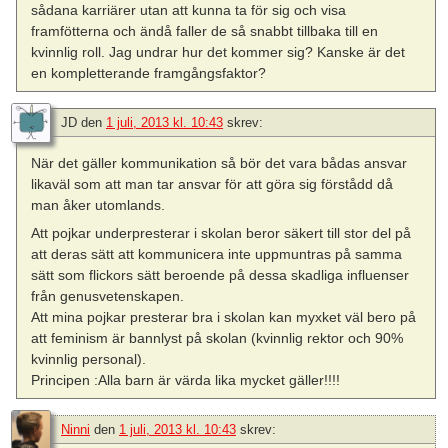
sådana karriärer utan att kunna ta för sig och visa
framfötterna och ändå faller de så snabbt tillbaka till en
kvinnlig roll. Jag undrar hur det kommer sig? Kanske är det
en kompletterande framgångsfaktor?
JD
den
1 juli, 2013 kl. 10:43
skrev:
När det gäller kommunikation så bör det vara bådas ansvar
likaväl som att man tar ansvar för att göra sig förstådd då
man åker utomlands.
Att pojkar underpresterar i skolan beror säkert till stor del på
att deras sätt att kommunicera inte uppmuntras på samma
sätt som flickors sätt beroende på dessa skadliga influenser
från genusvetenskapen.
Att mina pojkar presterar bra i skolan kan myxket väl bero på
att feminism är bannlyst på skolan (kvinnlig rektor och 90%
kvinnlig personal).
Principen :Alla barn är värda lika mycket gäller!!!!
Ninni
den
1 juli, 2013 kl. 10:43
skrev: