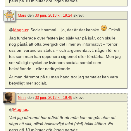
paus på 10 minuter gör ingen nervös.
Mars
den
30 juni, 2013 kl. 19:24
skrev:
@
Magnus
: Socialt samtal… jo, det är det kanske
Också.
Jag funderade över festen jag själv var på igår, och skulle
nog påstå att ofta övergick det i mer av informativt – förhör
oss om varandras status – och argumentativt, någon för en
tes som man kan opponera sig emot eller förstärka. Men jag
ser väldigt mycket av kvinnors sociala samtal som
bekräftande – eller nedtryckande.
Är man däremot på tu man hand tror jag samtalet kan vara
betydligt mer socialt.
Ninni
den
30 juni, 2013 kl. 19:49
skrev:
@
Magnus
:
Vad jag däremot har märkt är att män kan umgås utan att
säga ett skit, alltså bokstavligt talat (sic!) hålla käften. En
paus på 10 minuter gör ingen nervös.