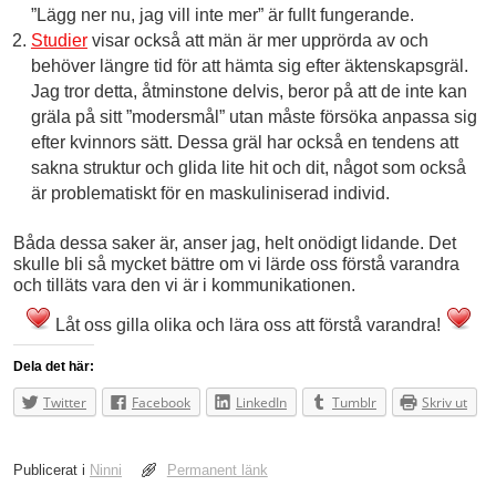
”Lägg ner nu, jag vill inte mer” är fullt fungerande.
Studier
visar också att män är mer upprörda av och
behöver längre tid för att hämta sig efter äktenskapsgräl.
Jag tror detta, åtminstone delvis, beror på att de inte kan
gräla på sitt ”modersmål” utan måste försöka anpassa sig
efter kvinnors sätt. Dessa gräl har också en tendens att
sakna struktur och glida lite hit och dit, något som också
är problematiskt för en maskuliniserad individ.
Båda dessa saker är, anser jag, helt onödigt lidande. Det
skulle bli så mycket bättre om vi lärde oss förstå varandra
och tilläts vara den vi är i kommunikationen.
Låt oss gilla olika och lära oss att förstå varandra!
Dela det här:
Twitter
Facebook
LinkedIn
Tumblr
Skriv ut
Publicerat i
Ninni
Permanent länk