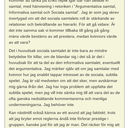
Kommer att tänka på Eriks replik igår där han delade in
samtal, med hänvisning i retoriken i ”Argumentativa samtal,
Informativa samtal och Sociala samtal”. Jag är som jag skrev
övertygad om att det sociala samtalets roll är stärkande av
relationer och bekräftande av hierarki. För att gå vidare: Är
det inte samma sak vi kommer tillbaka till gång på gång:
mäns värde bestäms av att prestera, medan kvinnors värde
av att vara?
Det i huvudsak sociala samtalet är inte bara av mindre
betydelse för killar, om de blandar sig i det så är det i
huvudsak för att ta del av den informativa samtalet, eventuellt
det argumentativa. Jag märker själv att om jag samtalar med
kvinnor hur jag snabbt tappar intresset av de sociala, subtila
spelet. Jag är väl medveten om att det sker, men avskärmar
mig gärna ifrån det. Jag har inga problem att uppfatta det
subtila spelet, men jag vill inte sänka mig till att vara del av de
ofta ganska nedsättande kommentarerna och menliga
undermeningarna. Jag behöver inte.
Kan nästintill också känna av ett avund att jag faktiskt, trots
att jag bryter emot reglerna ändå inte förlorar prestige i
gruppen, kanske just för att jag är man. Det räcker för mig att