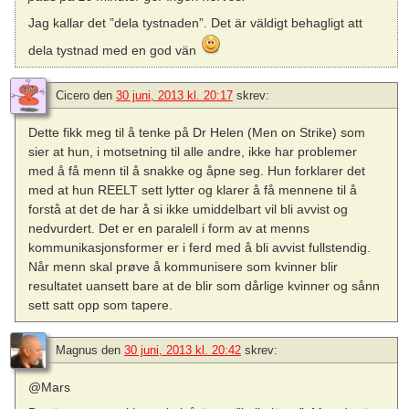
Jag kallar det ”dela tystnaden”. Det är väldigt behagligt att
dela tystnad med en god vän
Cicero
den
30 juni, 2013 kl. 20:17
skrev:
Dette fikk meg til å tenke på Dr Helen (Men on Strike) som
sier at hun, i motsetning til alle andre, ikke har problemer
med å få menn til å snakke og åpne seg. Hun forklarer det
med at hun REELT sett lytter og klarer å få mennene til å
forstå at det de har å si ikke umiddelbart vil bli avvist og
nedvurdert. Det er en paralell i form av at menns
kommunikasjonsformer er i ferd med å bli avvist fullstendig.
Når menn skal prøve å kommunisere som kvinner blir
resultatet uansett bare at de blir som dårlige kvinner og sånn
sett satt opp som tapere.
Magnus
den
30 juni, 2013 kl. 20:42
skrev:
@Mars