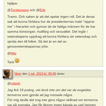
hjälper.
@
Torstensson
och @
Erik
:
Trams. Och saken är att det spelar ingen roll. Det är deras
sak att kunna förklara hur de presidenternas makt ”sipprar
ner” i hierarkin och gynnar de de fattiga männen för de har
samma könsorgan, hudfärg och sexualitet. Det ingår i
vetenskapens uppdrag att kunna förklara sin vetenskap och
sprida den till folket. Så det är en del av
genusvetenskaparnas yrke.
@
Nils
:
Tack
Ninni
den
1 juli, 2013 kl. 09:48
skrev:
@
robjoh
:
Jag fick 19 poäng, vet dock inte om det var de engelska
termerna som gjorde att jag missade några.
För mig skulle det nog inte göra någon skillnad om termerna
var på svenska. Jag får liksom ingen känsla av vad ögonen