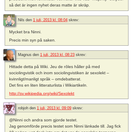
så det är ingen nyhet deras matte är skräp.
Nils
den
1 juli, 2013 kl. 08:04
skrev:
Mycket bra Ninni.
Precis min syn på saken.
Magnus
den
1 juli, 2013 kl. 08:23
skrev:
Hittade detta på Wiki. Jeu de rôles håller på med
sociolingvistik och inom sociolingvistiken är sexolekt –
kvinnligt/manligt språk – omdebatterat.
Det fins en liten litteraturlista i Wikiartikeln.
http://sv.wikipedia.org/wiki/Sexolekt
robjoh
den
1 juli, 2013 kl. 09:09
skrev:
@Ninni och andra som gjorde testet.
Jag genomförde precis testet som Ninni länkade till. Jag fick