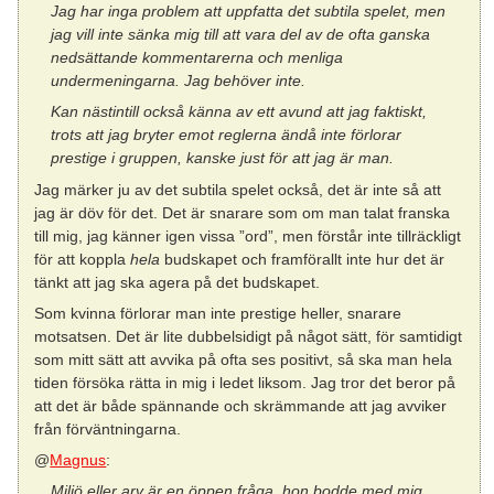
Jag har inga problem att uppfatta det subtila spelet, men
jag vill inte sänka mig till att vara del av de ofta ganska
nedsättande kommentarerna och menliga
undermeningarna. Jag behöver inte.
Kan nästintill också känna av ett avund att jag faktiskt,
trots att jag bryter emot reglerna ändå inte förlorar
prestige i gruppen, kanske just för att jag är man.
Jag märker ju av det subtila spelet också, det är inte så att
jag är döv för det. Det är snarare som om man talat franska
till mig, jag känner igen vissa ”ord”, men förstår inte tillräckligt
för att koppla
hela
budskapet och framförallt inte hur det är
tänkt att jag ska agera på det budskapet.
Som kvinna förlorar man inte prestige heller, snarare
motsatsen. Det är lite dubbelsidigt på något sätt, för samtidigt
som mitt sätt att avvika på ofta ses positivt, så ska man hela
tiden försöka rätta in mig i ledet liksom. Jag tror det beror på
att det är både spännande och skrämmande att jag avviker
från förväntningarna.
@
Magnus
:
Miljö eller arv är en öppen fråga, hon bodde med mig