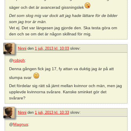
säger och det är avancerad gissningslek
Det som slog mig var dock att jag hade lättare för de bilder
som jag tror är män.
Vet ej. Det var längesen jag gjorde den. Ska testa göra om
den och se om det är någon skillnad för mig.
Ninni
den
1 juli, 2013 kl. 10:03
skrev:
@
robjoh
:
Denna gången fick jag 17, fy attan va duktig jag är på att
slumpa svar
Det fördelar sig rätt så jämt mellan kvinnor och män, men jag
upplevde kvinnorna svårare. Kanske sminket gör det
svårare?
Ninni
den
1 juli, 2013 kl. 10:33
skrev:
@
Magnus
: