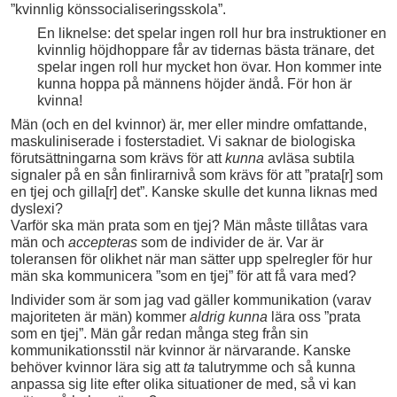
”kvinnlig könssocialiseringsskola”.
En liknelse: det spelar ingen roll hur bra instruktioner en
kvinnlig höjdhoppare får av tidernas bästa tränare, det
spelar ingen roll hur mycket hon övar. Hon kommer inte
kunna hoppa på männens höjder ändå. För hon är
kvinna!
Män (och en del kvinnor) är, mer eller mindre omfattande,
maskuliniserade i fosterstadiet. Vi saknar de biologiska
förutsättningarna som krävs för att
kunna
avläsa subtila
signaler på en sån finlirarnivå som krävs för att ”prata[r] som
en tjej och gilla[r] det”. Kanske skulle det kunna liknas med
dyslexi?
Varför ska män prata som en tjej? Män måste tillåtas vara
män och
accepteras
som de individer de är. Var är
toleransen för olikhet när man sätter upp spelregler för hur
män ska kommunicera ”som en tjej” för att få vara med?
Individer som är som jag vad gäller kommunikation (varav
majoriteten är män) kommer
aldrig kunna
lära oss ”prata
som en tjej”. Män går redan många steg från sin
kommunikationsstil när kvinnor är närvarande. Kanske
behöver kvinnor lära sig att
ta
talutrymme och så kunna
anpassa sig lite efter olika situationer de med, så vi kan