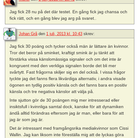
Jag fick 28 nu på det där testet. En gång fick jag chansa och
fick rätt, och en gång blev jag arg på svaret..
Johan Grå
den
1 juli, 2013 kl. 10:43
skrev:
Jag fick 30 poäng och tycker också män är lättare än kvinnor.
Tror det beror på sminket, kraftigt smink är ju tänkt att
förstärka vissa känslomässiga signaler och om det inte är
kongruent med den verkliga signalen borde det bli mer
svårtytt. Fast frågorna skiljer sig en del också. I vissa frågor
tyckte jag det fanns flera likvärdiga alternativ, i andra visade
ögonen en tydlig positiv känsla och det fanns bara en positiv
känsla och tre negativa känslor att välja på.
Inte sjutton gör de 30 poängen mig mer intresserad eller
insiktsfull i kvinnliga samtal dock, kanske för att dynamiken
ändå alltid förändras eftersom jag är man, eller bara för att
jag är som jag är.
Det är intressant med framgångsrika mediakvinnor som Cissi
Wallin. Jag kan liksom inte föreställa mig att de lyckas göra