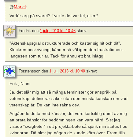
@
Mariel
:
Varför arg på svaret? Tyckte det var fel, eller?
Fredrik
den
1 juli, 2013 kl. 10:46
skrev:
”Äktenskapsgräl ostrukturerade och kastar sig hit och dit”.
Klockren beskrivning, känner så väl igen den frustrationen…
längesen som tur är. Tack för ännu ett bra inlägg!
Torstensson
den
1 juli, 2013 kl. 10:49
skrev:
Erik , Ninni
Ja, det slår mig att så många feminister gör anspråk på
vetenskap, definierar saker utan den minsta kunskap om vad
vetenskap är. De kan inte räkna osv.
Angående detta med känslor, det vore kortsiktig dumt av mig
att prata känslor för bedömningen kan vara hård. Sist jag
visade ”svagheter” i ett projektarbete så sjönk min status hos
kvinnorna. Då blev jag någon de kunde köra över. Fram tills