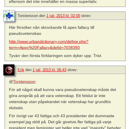
eftersom det inte innehåller en massa superlativ.
Torstensson
den
1 juli, 2013 kl. 02:00
skrev:
Här försöker nån skrockande få apex fallacy till
pseudovetenskao.
http://www.urbandictionary.com/define.php?
term=Apex%20Fallacy&defid=7038350
Tyvärr den första förklaringen som dyker upp. Trist.
Erik
den
1 juli, 2013 kl. 06:43
skrev:
@
Torstensson
:
För att något skall kunna vara pseudovetenskap måste det
göra anspråk på att vara vetenskap. Ett felslut är inte
vetenskap utan påpekandet när vetenskap har grundlös
slutsats.
För övrigt var 43 fattiga och 43 presidenter det dummaste
exempel jag stött på. Det går givetvis fler fattiga på varje
president men feminister vet heller inte vad ”majority” betyder