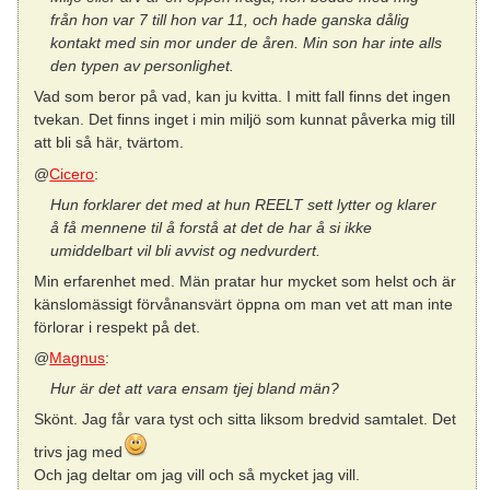
från hon var 7 till hon var 11, och hade ganska dålig
kontakt med sin mor under de åren. Min son har inte alls
den typen av personlighet.
Vad som beror på vad, kan ju kvitta. I mitt fall finns det ingen
tvekan. Det finns inget i min miljö som kunnat påverka mig till
att bli så här, tvärtom.
@
Cicero
:
Hun forklarer det med at hun REELT sett lytter og klarer
å få mennene til å forstå at det de har å si ikke
umiddelbart vil bli avvist og nedvurdert.
Min erfarenhet med. Män pratar hur mycket som helst och är
känslomässigt förvånansvärt öppna om man vet att man inte
förlorar i respekt på det.
@
Magnus
:
Hur är det att vara ensam tjej bland män?
Skönt. Jag får vara tyst och sitta liksom bredvid samtalet. Det
trivs jag med
Och jag deltar om jag vill och så mycket jag vill.