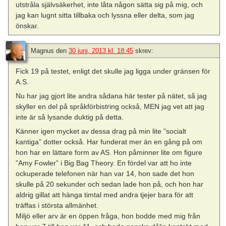
utstråla självsäkerhet, inte låta någon sätta sig på mig, och
jag kan lugnt sitta tillbaka och lyssna eller delta, som jag
önskar.
Magnus
den
30 juni, 2013 kl. 18:45
skrev:
Fick 19 på testet, enligt det skulle jag ligga under gränsen för
A.S.
Nu har jag gjort lite andra sådana här tester på nätet, så jag
skyller en del på språkförbistring också, MEN jag vet att jag
inte är så lysande duktig på detta.
Känner igen mycket av dessa drag på min lite ”socialt
kantiga” dotter också. Har funderat mer än en gång på om
hon har en lättare form av AS. Hon påminner lite om figure
”Amy Fowler” i Big Bag Theory. En fördel var att ho inte
ockuperade telefonen när han var 14, hon sade det hon
skulle på 20 sekunder och sedan lade hon på, och hon har
aldrig gillat att hänga timtal med andra tjejer bara för att
träffas i största allmänhet.
Miljö eller arv är en öppen fråga, hon bodde med mig från