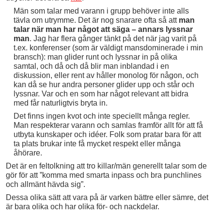
Män som talar med varann i grupp behöver inte alls
tävla om utrymme. Det är nog snarare ofta så att
man
talar när man har något att säga – annars lyssnar
man
. Jag har flera gånger tänkt på det när jag varit på
t.ex. konferenser (som är väldigt mansdominerade i min
bransch): man glider runt och lyssnar in på olika
samtal, och då och då blir man inblandad i en
diskussion, eller rent av håller monolog för någon, och
kan då se hur andra personer glider upp och står och
lyssnar. Var och en som har något relevant att bidra
med får naturligtvis bryta in.
Det finns ingen kvot och inte speciellt många regler.
Man respekterar varann och samlas framför allt för att få
utbyta kunskaper och idéer. Folk som pratar bara för att
ta plats brukar inte få mycket respekt eller många
åhörare.
Det är en feltolkning att tro killar/män generellt talar som de
gör för att ”komma med smarta inpass och bra punchlines
och allmänt hävda sig”.
Dessa olika sätt att vara på är varken bättre eller sämre, det
är bara olika och har olika för- och nackdelar.