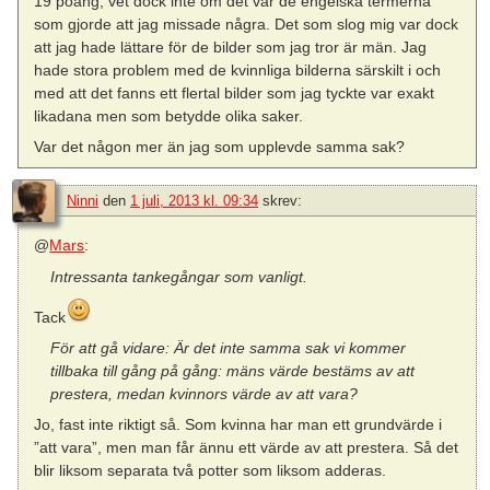
19 poäng, vet dock inte om det var de engelska termerna
som gjorde att jag missade några. Det som slog mig var dock
att jag hade lättare för de bilder som jag tror är män. Jag
hade stora problem med de kvinnliga bilderna särskilt i och
med att det fanns ett flertal bilder som jag tyckte var exakt
likadana men som betydde olika saker.
Var det någon mer än jag som upplevde samma sak?
Ninni
den
1 juli, 2013 kl. 09:34
skrev:
@
Mars
:
Intressanta tankegångar som vanligt.
Tack
För att gå vidare: Är det inte samma sak vi kommer
tillbaka till gång på gång: mäns värde bestäms av att
prestera, medan kvinnors värde av att vara?
Jo, fast inte riktigt så. Som kvinna har man ett grundvärde i
”att vara”, men man får ännu ett värde av att prestera. Så det
blir liksom separata två potter som liksom adderas.