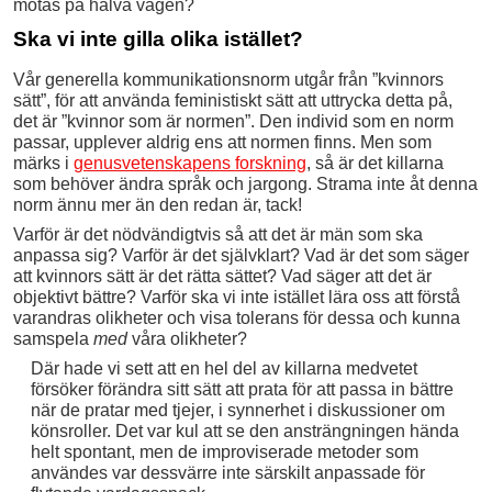
mötas på halva vägen?
Ska vi inte gilla olika istället?
Vår generella kommunikationsnorm utgår från ”kvinnors
sätt”, för att använda feministiskt sätt att uttrycka detta på,
det är ”kvinnor som är normen”. Den individ som en norm
passar, upplever aldrig ens att normen finns. Men som
märks i
genusvetenskapens forskning
, så är det killarna
som behöver ändra språk och jargong. Strama inte åt denna
norm ännu mer än den redan är, tack!
Varför är det nödvändigtvis så att det är män som ska
anpassa sig? Varför är det självklart? Vad är det som säger
att kvinnors sätt är det rätta sättet? Vad säger att det är
objektivt bättre? Varför ska vi inte istället lära oss att förstå
varandras olikheter och visa tolerans för dessa och kunna
samspela
med
våra olikheter?
Där hade vi sett att en hel del av killarna medvetet
försöker förändra sitt sätt att prata för att passa in bättre
när de pratar med tjejer, i synnerhet i diskussioner om
könsroller. Det var kul att se den ansträngningen hända
helt spontant, men de improviserade metoder som
användes var dessvärre inte särskilt anpassade för