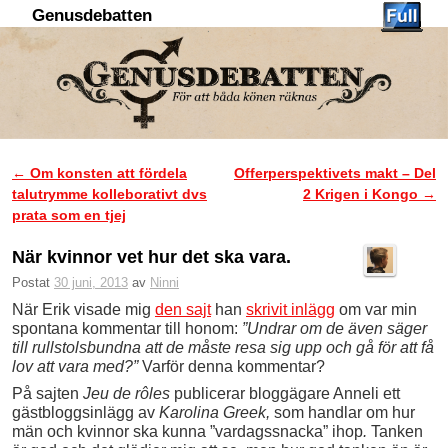
Genusdebatten
Hoppa till huvudinnehåll
Hoppa till sekundärt innehåll
←
Om konsten att fördela
Offerperspektivets makt – Del
Inläggsnavigering
talutrymme kolleborativt dvs
2 Krigen i Kongo
→
prata som en tjej
När kvinnor vet hur det ska vara.
Postat
30 juni, 2013
av
Ninni
När Erik visade mig
den sajt
han
skrivit inlägg
om var min
spontana kommentar till honom:
”Undrar om de även säger
till rullstolsbundna att de måste resa sig upp och gå för att få
lov att vara med?”
Varför denna kommentar?
På sajten
Jeu de rôles
publicerar bloggägare Anneli ett
gästbloggsinlägg av
Karolina Greek,
som handlar om hur
män och kvinnor ska kunna ”vardagssnacka” ihop
.
Tanken