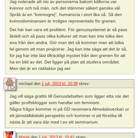
Jag noterade att nio av personerna bakom källorna var
kvinnor och två män, och det stämmer säkert ganska väl.
Språk är en ”kvinnogrej”, humanoria i stort lika så. Så den
kvinnodominansen är troligen representativ för grenen.
Det här kan vara ett problem. För genussystemet är så pass
åtskilt och så pass olika kulturer att man kan inte tolka den
ena från den andra. Gör man det så kommer man att tolka
fel genom att man projicerar. Jag kan inte säga att det är så,
för jag har inte läst tillräckligt mycket från den grenen för att
ha en bild av det. Det ligger på plan att studera området.
Men det är en riskfaktor jag ser.
michael
den
1 juli, 2013 kl. 10:38
skrev:
Jag vill säga grattis till Genusdebatten som ligger etta när det
gäller proffsbloggar som handlar om feminism.
Några frågor kommer ni på GD recensera Almedalsveckan ur
ett jämställdistiskt perspektiv och kommer vi att försöka till
nästa år att vara där med t.ex ett seminarium.
Mariel
den
1 juli, 2013 kl. 10:41
skrev: