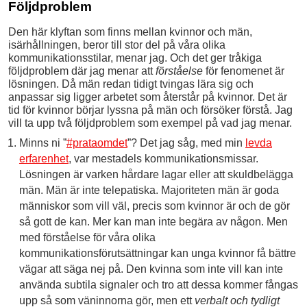
Följdproblem
Den här klyftan som finns mellan kvinnor och män,
isärhållningen, beror till stor del på våra olika
kommunikationsstilar, menar jag. Och det ger tråkiga
följdproblem där jag menar att
förståelse
för fenomenet är
lösningen. Då män redan tidigt tvingas lära sig och
anpassar sig ligger arbetet som återstår på kvinnor. Det är
tid för kvinnor börjar lyssna på män och försöker förstå. Jag
vill ta upp två följdproblem som exempel på vad jag menar.
Minns ni ”
#prataomdet
”? Det jag såg, med min
levda
erfarenhet
, var mestadels kommunikationsmissar.
Lösningen är varken hårdare lagar eller att skuldbelägga
män. Män är inte telepatiska. Majoriteten män är goda
människor som vill väl, precis som kvinnor är och de gör
så gott de kan. Mer kan man inte begära av någon. Men
med förståelse för våra olika
kommunikationsförutsättningar kan unga kvinnor få bättre
vägar att säga nej på. Den kvinna som inte vill kan inte
använda subtila signaler och tro att dessa kommer fångas
upp så som väninnorna gör, men ett
verbalt och tydligt