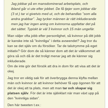
Jag jobbar på en mansdominerad arbetsplats, och
ibland går vi ute efter jobbet. De få tjejer som jobbar där
(3 st.) tar vi givetvis med ut, och de behandlas ”som alla
andra grabbar”. Jag tycker männen är rätt inkluderande
men jag har ingen aning om kvinnorna uppfattar det på
det sättet. Typiskt är väl 3 kvinnor och 15 män ungefär.
Man väljer ofta jobb efter personlighet, så kvinnor på ditt jobb
är kanske inte så ”kvinnliga” i detta avseendet? Jag tror du
kan se det själv om du försöker. Tar de talutrymme på eget
initiativ? Gör dom de så känner dom att det är välkommet att
göra så och då är det troligt menar jag att de känner sig
inkluderade.
Om de inte gör det försök att dra in dom för att visa att det är
okej.
Jag tror en viktig sak för att överbrygga denna klyfta mellan
män och kvinnor är att kvinnor behöver få upp ögonen för att
det är okej att ta plats, men att man
tar och skapar sig
platsen själv
. För det är inte självklart när man växt upp på
den ”kvinnliga sidan”.
Den här tweeten t.ex.: