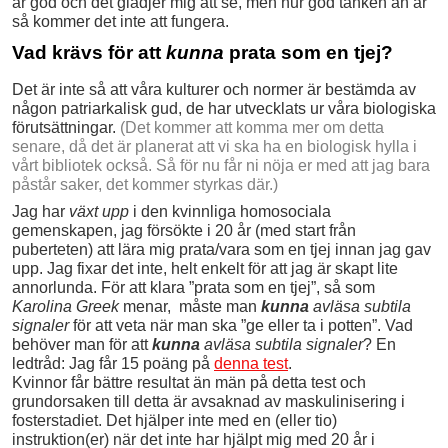
är god och det glädjer mig att se, men hur god tanken än är
så kommer det inte att fungera.
Vad krävs för att
kunna
prata som en tjej?
Det är inte så att våra kulturer och normer är bestämda av
någon patriarkalisk gud, de har utvecklats ur våra biologiska
förutsättningar.
(Det kommer att komma mer om detta
senare, då det är planerat att vi ska ha en biologisk hylla i
vårt bibliotek också. Så för nu får ni nöja er med att jag bara
påstår saker, det kommer styrkas där.)
Jag har
växt upp
i den kvinnliga homosociala
gemenskapen, jag försökte i 20 år (med start från
puberteten) att lära mig prata/vara som en tjej innan jag gav
upp. Jag fixar det inte, helt enkelt för att jag är skapt lite
annorlunda. För att klara ”prata som en tjej”, så som
Karolina Greek
menar, måste man
kunna
avläsa subtila
signaler
för att veta när man ska ”ge eller ta i potten”. Vad
behöver man för att
kunna
avläsa subtila signaler
? En
ledtråd: Jag får 15 poäng på
denna test
.
Kvinnor får bättre resultat än män på detta test och
grundorsaken till detta är avsaknad av maskulinisering i
fosterstadiet. Det hjälper inte med en (eller tio)
instruktion(er) när det inte har hjälpt mig med 20 år i