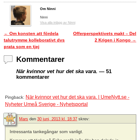
Om Ninni
Ninni
Visa alla inlägg av Ninni
←
Om konsten att fördela
Offerperspektivets makt – Del
Inläggsnavigering
talutrymme kolleborativt dvs
2 Krigen i Kongo
→
prata som en tjej
Kommentarer
När kvinnor vet hur det ska vara.
— 51
kommentarer
När kvinnor vet hur det ska vara. | UmeNytt.se -
Pingback:
Nyheter Umeå Sverige - Nyhetsportal
Mars
den
30 juni, 2013 kl. 18:37
skrev:
Intressanta tankegångar som vanligt.