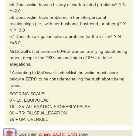
55 Does victim have a history of work-related problems? Y N
Y=2.0
56 Does victim have problems in her interpersonal
relationships (i.e., with her husband, boyfriend, or others)? Y
N Y=3.0
57 Does the allegation solve a problem for the victim? Y N
Y=5.0
McDowell’s first premise 60% of women are lying about being
raped, despite the FBI’s national stats of 8% are false
allegations.
* According to McDowell’s checklist the victim must score
below a ZERO to be considered telling the truth about being
raped.
SCORING SCALE:
0 – 15: EQUIVOCAL
16 – 35: ALLEGATION PROBABLY FALSE
36 – 75: FALSE ALLEGATION
76 + UP: OVERKILL
Cicero
den
27 juni, 2013 kl. 17:41
skrev: