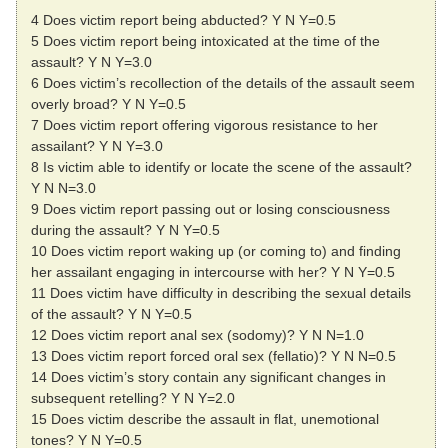
4 Does victim report being abducted? Y N Y=0.5
5 Does victim report being intoxicated at the time of the
assault? Y N Y=3.0
6 Does victim’s recollection of the details of the assault seem
overly broad? Y N Y=0.5
7 Does victim report offering vigorous resistance to her
assailant? Y N Y=3.0
8 Is victim able to identify or locate the scene of the assault?
Y N N=3.0
9 Does victim report passing out or losing consciousness
during the assault? Y N Y=0.5
10 Does victim report waking up (or coming to) and finding
her assailant engaging in intercourse with her? Y N Y=0.5
11 Does victim have difficulty in describing the sexual details
of the assault? Y N Y=0.5
12 Does victim report anal sex (sodomy)? Y N N=1.0
13 Does victim report forced oral sex (fellatio)? Y N N=0.5
14 Does victim’s story contain any significant changes in
subsequent retelling? Y N Y=2.0
15 Does victim describe the assault in flat, unemotional
tones? Y N Y=0.5