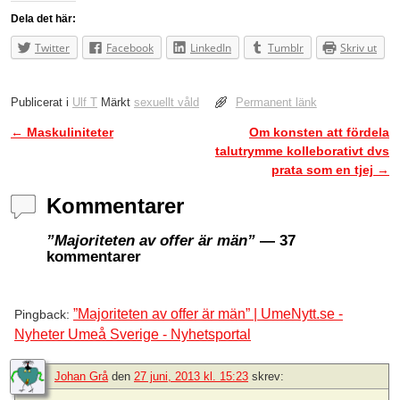
Dela det här:
Twitter
Facebook
LinkedIn
Tumblr
Skriv ut
Publicerat i
Ulf T
Märkt
sexuellt våld
Permanent länk
←
Maskuliniteter
Om konsten att fördela
Inläggsnavigering
talutrymme kolleborativt dvs
prata som en tjej
→
Kommentarer
”Majoriteten av offer är män”
— 37
kommentarer
”Majoriteten av offer är män” | UmeNytt.se -
Pingback:
Nyheter Umeå Sverige - Nyhetsportal
Johan Grå
den
27 juni, 2013 kl. 15:23
skrev: