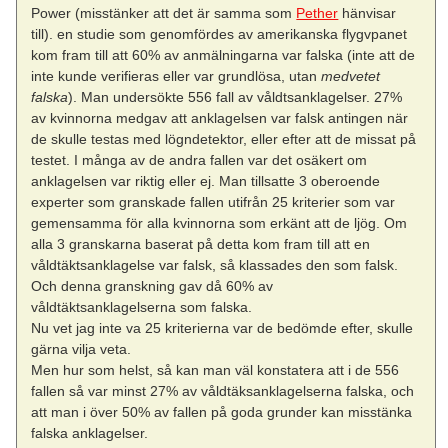
Power (misstänker att det är samma som
Pether
hänvisar
till). en studie som genomfördes av amerikanska flygvpanet
kom fram till att 60% av anmälningarna var falska (inte att de
inte kunde verifieras eller var grundlösa, utan
medvetet
falska
). Man undersökte 556 fall av våldtsanklagelser. 27%
av kvinnorna medgav att anklagelsen var falsk antingen när
de skulle testas med lögndetektor, eller efter att de missat på
testet. I många av de andra fallen var det osäkert om
anklagelsen var riktig eller ej. Man tillsatte 3 oberoende
experter som granskade fallen utifrån 25 kriterier som var
gemensamma för alla kvinnorna som erkänt att de ljög. Om
alla 3 granskarna baserat på detta kom fram till att en
våldtäktsanklagelse var falsk, så klassades den som falsk.
Och denna granskning gav då 60% av
våldtäktsanklagelserna som falska.
Nu vet jag inte va 25 kriterierna var de bedömde efter, skulle
gärna vilja veta.
Men hur som helst, så kan man väl konstatera att i de 556
fallen så var minst 27% av våldtäksanklagelserna falska, och
att man i över 50% av fallen på goda grunder kan misstänka
falska anklagelser.