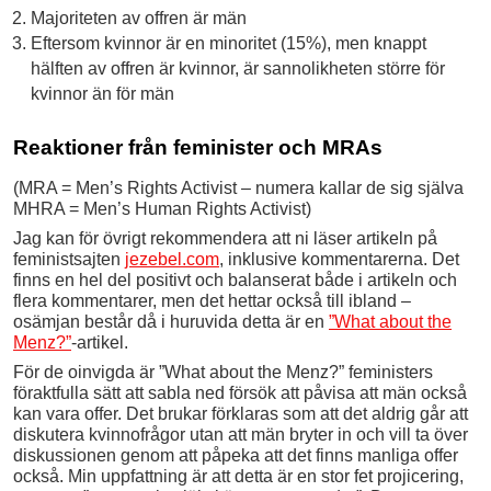
Majoriteten av offren är män
Eftersom kvinnor är en minoritet (15%), men knappt
hälften av offren är kvinnor, är sannolikheten större för
kvinnor än för män
Reaktioner från feminister och MRAs
(MRA = Men’s Rights Activist – numera kallar de sig själva
MHRA = Men’s Human Rights Activist)
Jag kan för övrigt rekommendera att ni läser artikeln på
feministsajten
jezebel.com
, inklusive kommentarerna. Det
finns en hel del positivt och balanserat både i artikeln och
flera kommentarer, men det hettar också till ibland –
osämjan består då i huruvida detta är en
”What about the
Menz?”
-artikel.
För de oinvigda är ”What about the Menz?” feministers
föraktfulla sätt att sabla ned försök att påvisa att män också
kan vara offer. Det brukar förklaras som att det aldrig går att
diskutera kvinnofrågor utan att män bryter in och vill ta över
diskussionen genom att påpeka att det finns manliga offer
också. Min uppfattning är att detta är en stor fet projicering,