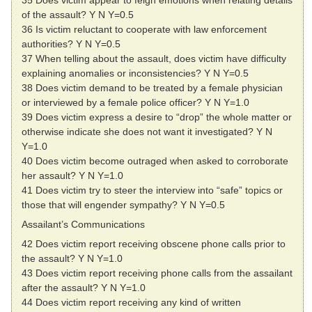
35 Does victim appear to feign emotions when relating details
of the assault? Y N Y=0.5
36 Is victim reluctant to cooperate with law enforcement
authorities? Y N Y=0.5
37 When telling about the assault, does victim have difficulty
explaining anomalies or inconsistencies? Y N Y=0.5
38 Does victim demand to be treated by a female physician
or interviewed by a female police officer? Y N Y=1.0
39 Does victim express a desire to “drop” the whole matter or
otherwise indicate she does not want it investigated? Y N
Y=1.0
40 Does victim become outraged when asked to corroborate
her assault? Y N Y=1.0
41 Does victim try to steer the interview into “safe” topics or
those that will engender sympathy? Y N Y=0.5
Assailant’s Communications
42 Does victim report receiving obscene phone calls prior to
the assault? Y N Y=1.0
43 Does victim report receiving phone calls from the assailant
after the assault? Y N Y=1.0
44 Does victim report receiving any kind of written