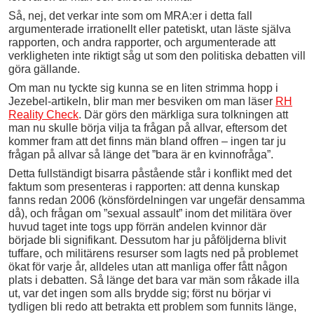
Så, nej, det verkar inte som om MRA:er i detta fall
argumenterade irrationellt eller patetiskt, utan läste själva
rapporten, och andra rapporter, och argumenterade att
verkligheten inte riktigt såg ut som den politiska debatten vill
göra gällande.
Om man nu tyckte sig kunna se en liten strimma hopp i
Jezebel-artikeln, blir man mer besviken om man läser
RH
Reality Check
. Där görs den märkliga sura tolkningen att
man nu skulle börja vilja ta frågan på allvar, eftersom det
kommer fram att det finns män bland offren – ingen tar ju
frågan på allvar så länge det ”bara är en kvinnofråga”.
Detta fullständigt bisarra påstående står i konflikt med det
faktum som presenteras i rapporten: att denna kunskap
fanns redan 2006 (könsfördelningen var ungefär densamma
då), och frågan om ”sexual assault” inom det militära över
huvud taget inte togs upp förrän andelen kvinnor där
började bli signifikant. Dessutom har ju påföljderna blivit
tuffare, och militärens resurser som lagts ned på problemet
ökat för varje år, alldeles utan att manliga offer fått någon
plats i debatten. Så länge det bara var män som råkade illa
ut, var det ingen som alls brydde sig; först nu börjar vi
tydligen bli redo att betrakta ett problem som funnits länge,