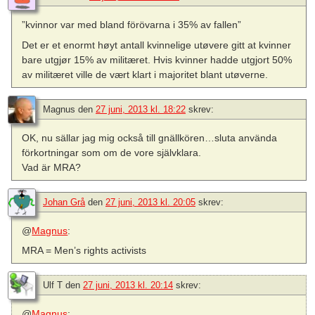
”kvinnor var med bland förövarna i 35% av fallen”
Det er et enormt høyt antall kvinnelige utøvere gitt at kvinner
bare utgjør 15% av militæret. Hvis kvinner hadde utgjort 50%
av militæret ville de vært klart i majoritet blant utøverne.
Magnus
den
27 juni, 2013 kl. 18:22
skrev:
OK, nu sällar jag mig också till gnällkören…sluta använda
förkortningar som om de vore självklara.
Vad är MRA?
Johan Grå
den
27 juni, 2013 kl. 20:05
skrev:
@
Magnus
:
MRA = Men’s rights activists
Ulf T
den
27 juni, 2013 kl. 20:14
skrev:
@
Magnus
: