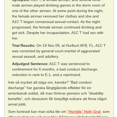
male airmen played drinking games in the dorm room of
one of the other airmen. At some point during the night,
the female airman removed her clothes and she and
A1C T began consensual sexual contact. As the night
progressed, the female airman continued drinking and
got sick. Despite her incapacitation, A1C T had sex with
her.
Trial Results:
On 19 Nov 09, at Hurlburt AFB, FL, A1C T
was convicted by general court-martial of aggravated
sexual assault, and adultery.
Adjudged Sentence:
A1C T was sentenced to
confinement for 6 months, a bad conduct discharge,
reduction in rank to E-1, and a reprimand.
Inte så mycket att säga om, kanske? ”Bad conduct
discharge” har ganska långtgående effekter för en
amerikansk soldat, då man förlorar pension och ”disability
benefits”, och dessutom får betydligt svårare att finna något
annat jobb.
Som kontrast kan man söka lite om
”Horrible” Holly Graf
, som
efter mycket om och men blev fråntagen sitt fartygsbefäl pga