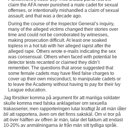
claim the AFA never punished a male cadet for sexual
offenses, or intentionally mishandled a claim of sexual
assault; and that was a decade ago.
During the course of the Inspector General’s inquiry,
many of the alleged victims changed their stories over
time and could not be corroborated by witnesses,
making prosecution difficult. At least one soaked
topless in a hot tub with her alleged rapist after the
alleged rape. Others wrote e-mails indicating the sex
was consensual. Others when faced with potential lie
detector tests recanted or claimed they didn’t
remember. The questions that arose suggested that
some female cadets may have filed false charges to
cover up their own misconduct, to manipulate cadets or
to leave the Academy without having to pay for their Ivy
League education.
Jag försöker komma på argument för att manliga soldater
skulle komma med falska anklagelser om sexuella
trakasserier, men rapporteringen lutar kraftigt åt att män
låter
bli
att rapportera, även om det finns sakskäl. Om vi tror på
att över hälften av offren är män, talar det faktum att endast
10-20% av anmälningarna är från män sitt tydliga språk.