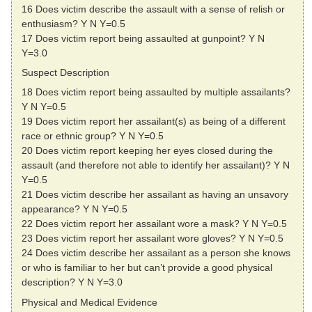
16 Does victim describe the assault with a sense of relish or
enthusiasm? Y N Y=0.5
17 Does victim report being assaulted at gunpoint? Y N
Y=3.0
Suspect Description
18 Does victim report being assaulted by multiple assailants?
Y N Y=0.5
19 Does victim report her assailant(s) as being of a different
race or ethnic group? Y N Y=0.5
20 Does victim report keeping her eyes closed during the
assault (and therefore not able to identify her assailant)? Y N
Y=0.5
21 Does victim describe her assailant as having an unsavory
appearance? Y N Y=0.5
22 Does victim report her assailant wore a mask? Y N Y=0.5
23 Does victim report her assailant wore gloves? Y N Y=0.5
24 Does victim describe her assailant as a person she knows
or who is familiar to her but can’t provide a good physical
description? Y N Y=3.0
Physical and Medical Evidence