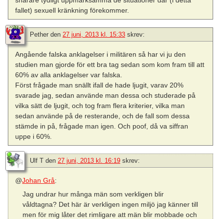
fallet) sexuell kränkning förekommer.
Pether
den
27 juni, 2013 kl. 15:33
skrev:
Angående falska anklagelser i militären så har vi ju den
studien man gjorde för ett bra tag sedan som kom fram till att
60% av alla anklagelser var falska.
Först frågade man snällt ifall de hade ljugit, varav 20%
svarade jag, sedan använde man dessa och studerade på
vilka sätt de ljugit, och tog fram flera kriterier, vilka man
sedan använde på de resterande, och de fall som dessa
stämde in på, frågade man igen. Och poof, då va siffran
uppe i 60%.
Ulf T
den
27 juni, 2013 kl. 16:19
skrev:
@
Johan Grå
:
Jag undrar hur många män som verkligen blir
våldtagna? Det här är verkligen ingen miljö jag känner till
men för mig låter det rimligare att män blir mobbade och