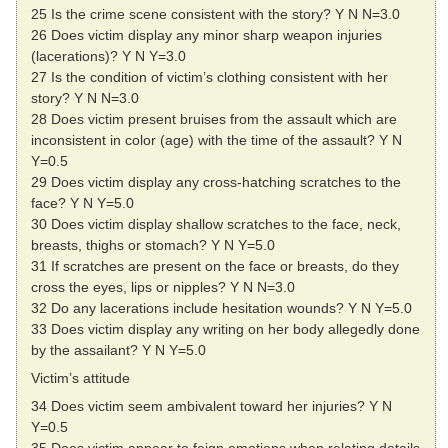
25 Is the crime scene consistent with the story? Y N N=3.0
26 Does victim display any minor sharp weapon injuries
(lacerations)? Y N Y=3.0
27 Is the condition of victim’s clothing consistent with her
story? Y N N=3.0
28 Does victim present bruises from the assault which are
inconsistent in color (age) with the time of the assault? Y N
Y=0.5
29 Does victim display any cross-hatching scratches to the
face? Y N Y=5.0
30 Does victim display shallow scratches to the face, neck,
breasts, thighs or stomach? Y N Y=5.0
31 If scratches are present on the face or breasts, do they
cross the eyes, lips or nipples? Y N N=3.0
32 Do any lacerations include hesitation wounds? Y N Y=5.0
33 Does victim display any writing on her body allegedly done
by the assailant? Y N Y=5.0
Victim’s attitude
34 Does victim seem ambivalent toward her injuries? Y N
Y=0.5