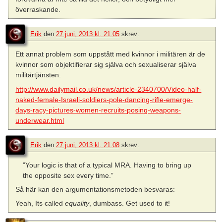
överraskande.
Erik
den
27 juni, 2013 kl. 21:05
skrev:
Ett annat problem som uppstått med kvinnor i militären är de
kvinnor som objektifierar sig själva och sexualiserar själva
militärtjänsten.
http://www.dailymail.co.uk/news/article-2340700/Video-half-
naked-female-Israeli-soldiers-pole-dancing-rifle-emerge-
days-racy-pictures-women-recruits-posing-weapons-
underwear.html
Erik
den
27 juni, 2013 kl. 21:08
skrev:
”Your logic is that of a typical MRA. Having to bring up
the opposite sex every time.”
Så här kan den argumentationsmetoden besvaras:
Yeah, Its called
equality
, dumbass. Get used to it!