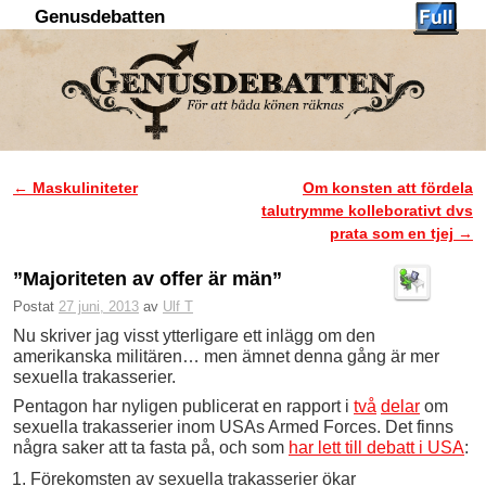
Genusdebatten
Hoppa till huvudinnehåll
Hoppa till sekundärt innehåll
←
Maskuliniteter
Om konsten att fördela
Inläggsnavigering
talutrymme kolleborativt dvs
prata som en tjej
→
”Majoriteten av offer är män”
Postat
27 juni, 2013
av
Ulf T
Nu skriver jag visst ytterligare ett inlägg om den
amerikanska militären… men ämnet denna gång är mer
sexuella trakasserier.
Pentagon har nyligen publicerat en rapport i
två
delar
om
sexuella trakasserier inom USAs Armed Forces. Det finns
några saker att ta fasta på, och som
har lett till debatt i USA
:
Förekomsten av sexuella trakasserier ökar