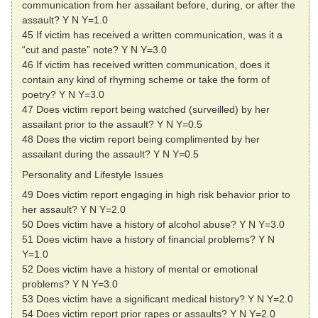
communication from her assailant before, during, or after the
assault? Y N Y=1.0
45 If victim has received a written communication, was it a
“cut and paste” note? Y N Y=3.0
46 If victim has received written communication, does it
contain any kind of rhyming scheme or take the form of
poetry? Y N Y=3.0
47 Does victim report being watched (surveilled) by her
assailant prior to the assault? Y N Y=0.5
48 Does the victim report being complimented by her
assailant during the assault? Y N Y=0.5
Personality and Lifestyle Issues
49 Does victim report engaging in high risk behavior prior to
her assault? Y N Y=2.0
50 Does victim have a history of alcohol abuse? Y N Y=3.0
51 Does victim have a history of financial problems? Y N
Y=1.0
52 Does victim have a history of mental or emotional
problems? Y N Y=3.0
53 Does victim have a significant medical history? Y N Y=2.0
54 Does victim report prior rapes or assaults? Y N Y=2.0