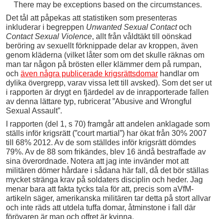
There may be exceptions based on the circumstances.
Det tål att påpekas att statistiken som presenteras
inkluderar i begreppen
Unwanted Sexual Contact
och
Contact Sexual Violence
, allt från våldtäkt till oönskad
beröring av sexuellt förknippade delar av kroppen, även
genom kläderna (vilket låter som om det skulle räknas om
man tar någon på brösten eller klämmer dem på rumpan,
och
även några publicerade krigsrättsdomar
handlar om
dylika övergrepp, varav vissa lett till avsked). Som det ser ut
i rapporten är drygt en fjärdedel av de inrapporterade fallen
av denna lättare typ, rubricerat ”Abusive and Wrongful
Sexual Assault”.
I rapporten (del 1, s 70) framgår att andelen anklagade som
ställs inför krigsrätt (”court martial”) har ökat från 30% 2007
till 68% 2012. Av de som ställdes inför krigsrätt dömdes
79%. Av de 88 som frikändes, blev 16 ändå bestraffade av
sina överordnade. Notera att jag inte invänder mot att
militären dömer hårdare i sådana här fall, då det bör ställas
mycket stränga krav på soldaters disciplin och heder. Jag
menar bara att fakta tycks tala för att, precis som aVfM-
artikeln säger, amerikanska militären tar detta på stort allvar
och inte räds att utdela tuffa domar, åtminstone i fall där
förövaren är man och offret är kvinna.