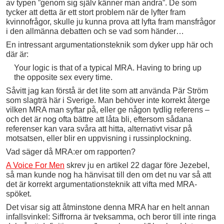
av typen ”genom sig själv känner man andra”. De som
tycker att detta är ett stort problem när de lyfter fram
kvinnofrågor, skulle ju kunna prova att lyfta fram mansfrågor
i den allmänna debatten och se vad som händer…
En intressant argumentationsteknik som dyker upp här och
där är:
Your logic is that of a typical MRA. Having to bring up
the opposite sex every time.
Såvitt jag kan förstå är det lite som att använda Pär Ström
som slagträ här i Sverige. Man behöver inte korrekt återge
vilken MRA man syftar på, eller ge någon tydlig referens –
och det är nog ofta bättre att låta bli, eftersom sådana
referenser kan vara svåra att hitta, alternativt visar på
motsatsen, eller blir en uppvisning i russinplockning.
Vad säger då MRA:er om rapporten?
A Voice For Men
skrev ju en artikel 22 dagar före Jezebel,
så man kunde nog ha hänvisat till den om det nu var så att
det är korrekt argumentationsteknik att vifta med MRA-
spöket.
Det visar sig att åtminstone denna MRA har en helt annan
infallsvinkel: Siffrorna är tveksamma, och beror till inte ringa