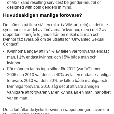
of MST (and resulting services) be gender-neutral or
designed with both genders in mind.
Huvudsakligen manliga förövare?
Det nämns på flera ställen (bl.a. i aVfM-artikeln) att det inte
syns hur stor andel av förövarna är kvinnor, men i del 2 av
rapporten, framgår följande från en enkät där män och
kvinnor fått svara på om de utsatts för ”Unwanted Sexual
Contact”:
Kvinnorna angav att i 94% av fallen var förövarna endast
män, i 1% endast kvinnor, och i 5% både män och
kvinnor.
För männen fanns inga siffror för 2012 (varför?), men
2006 och 2010 var det i ca 40% av fallen endast kvinnliga
förövare. 2010 var det i 20% av fallen både manliga och
kvinnliga förövare. 2010 såg det ut att vara aningen
vanligare att förövaren var en kvinna än en man, när offret
var en man.
Detta förhållande tycks försvinna i rapporteringen, även om