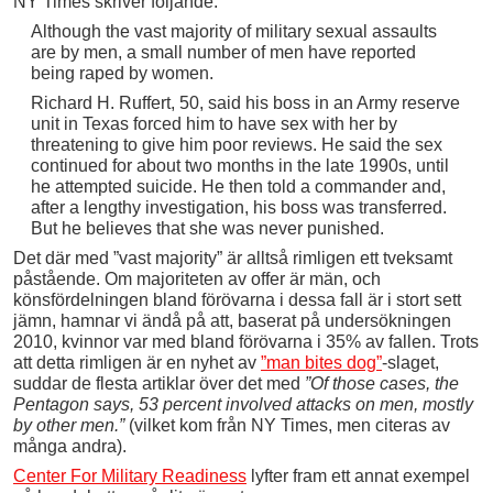
NY Times skriver följande:
Although the vast majority of military sexual assaults
are by men, a small number of men have reported
being raped by women.
Richard H. Ruffert, 50, said his boss in an Army reserve
unit in Texas forced him to have sex with her by
threatening to give him poor reviews. He said the sex
continued for about two months in the late 1990s, until
he attempted suicide. He then told a commander and,
after a lengthy investigation, his boss was transferred.
But he believes that she was never punished.
Det där med ”vast majority” är alltså rimligen ett tveksamt
påstående. Om majoriteten av offer är män, och
könsfördelningen bland förövarna i dessa fall är i stort sett
jämn, hamnar vi ändå på att, baserat på undersökningen
2010, kvinnor var med bland förövarna i 35% av fallen. Trots
att detta rimligen är en nyhet av
”man bites dog”
-slaget,
suddar de flesta artiklar över det med
”Of those cases, the
Pentagon says, 53 percent involved attacks on men, mostly
by other men.”
(vilket kom från NY Times, men citeras av
många andra).
Center For Military Readiness
lyfter fram ett annat exempel