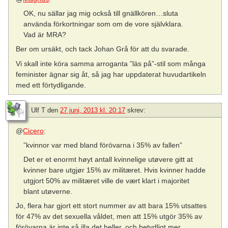
OK, nu sällar jag mig också till gnällkören…sluta
använda förkortningar som om de vore självklara.
Vad är MRA?
Ber om ursäkt, och tack Johan Grå för att du svarade.
Vi skall inte köra samma arroganta ”läs på”-stil som många
feminister ägnar sig åt, så jag har uppdaterat huvudartikeln
med ett förtydligande.
Ulf T
den
27 juni, 2013 kl. 20:17
skrev:
@
Cicero
:
”kvinnor var med bland förövarna i 35% av fallen”
Det er et enormt høyt antall kvinnelige utøvere gitt at
kvinner bare utgjør 15% av militæret. Hvis kvinner hadde
utgjort 50% av militæret ville de vært klart i majoritet
blant utøverne.
Jo, flera har gjort ett stort nummer av att bara 15% utsattes
för 47% av det sexuella våldet, men att 15% utgör 35% av
förövarna är inte så illa det heller, och betydligt mer