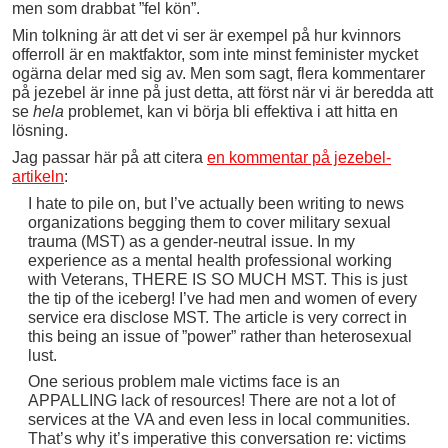
men som drabbat ”fel kön”.
Min tolkning är att det vi ser är exempel på hur kvinnors
offerroll är en maktfaktor, som inte minst feminister mycket
ogärna delar med sig av. Men som sagt, flera kommentarer
på jezebel är inne på just detta, att först när vi är beredda att
se
hela
problemet, kan vi börja bli effektiva i att hitta en
lösning.
Jag passar här på att citera
en kommentar på jezebel-
artikeln
:
I hate to pile on, but I’ve actually been writing to news
organizations begging them to cover military sexual
trauma (MST) as a gender-neutral issue. In my
experience as a mental health professional working
with Veterans, THERE IS SO MUCH MST. This is just
the tip of the iceberg! I’ve had men and women of every
service era disclose MST. The article is very correct in
this being an issue of ”power” rather than heterosexual
lust.
One serious problem male victims face is an
APPALLING lack of resources! There are not a lot of
services at the VA and even less in local communities.
That’s why it’s imperative this conversation re: victims