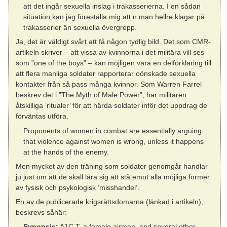
att det ingår sexuella inslag i trakasserierna. I en sådan
situation kan jag föreställa mig att n man hellre klagar på
trakasserier än sexuella övergrepp.
Ja, det är väldigt svårt att få någon tydlig bild. Det som CMR-
artikeln skriver – att vissa av kvinnorna i det militära vill ses
som ”one of the boys” – kan möjligen vara en delförklaring till
att flera manliga soldater rapporterar oönskade sexuella
kontakter från så pass många kvinnor. Som Warren Farrel
beskrev det i ”The Myth of Male Power”, har militären
åtskilliga ’ritualer’ för att härda soldater inför det uppdrag de
förväntas utföra.
Proponents of women in combat are essentially arguing
that violence against women is wrong, unless it happens
at the hands of the enemy.
Men mycket av den träning som soldater genomgår handlar
ju just om att de skall lära sig att stå emot alla möjliga former
av fysisk och psykologisk ’misshandel’.
En av de publicerade krigsrättsdomarna (länkad i artikeln),
beskrevs såhär:
Synopsis:
A1C T, a female airman, and several other