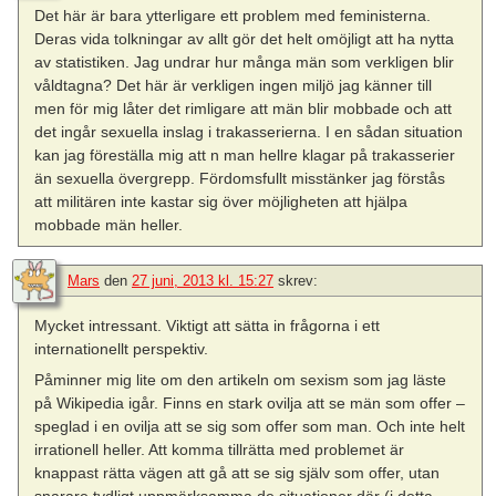
Det här är bara ytterligare ett problem med feministerna.
Deras vida tolkningar av allt gör det helt omöjligt att ha nytta
av statistiken. Jag undrar hur många män som verkligen blir
våldtagna? Det här är verkligen ingen miljö jag känner till
men för mig låter det rimligare att män blir mobbade och att
det ingår sexuella inslag i trakasserierna. I en sådan situation
kan jag föreställa mig att n man hellre klagar på trakasserier
än sexuella övergrepp. Fördomsfullt misstänker jag förstås
att militären inte kastar sig över möjligheten att hjälpa
mobbade män heller.
Mars
den
27 juni, 2013 kl. 15:27
skrev:
Mycket intressant. Viktigt att sätta in frågorna i ett
internationellt perspektiv.
Påminner mig lite om den artikeln om sexism som jag läste
på Wikipedia igår. Finns en stark ovilja att se män som offer –
speglad i en ovilja att se sig som offer som man. Och inte helt
irrationell heller. Att komma tillrätta med problemet är
knappast rätta vägen att gå att se sig själv som offer, utan
snarare tydligt uppmärksamma de situationer där (i detta