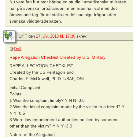
Nu vete fan hur stor bäring en studie i amerikanska militären
har på svenska förhållanden, men man har väl med det
åtminstone fog för att ställa en del spetsiga frågor i den
svenska våldtäktsdebatten.
Ulf T
den
27 juni, 2013 kl. 17:30
skrev:
@
Dolf
:
Rape Allegation Checklist Created by U.S. Military
:
RAPE ALLEGATION CHECKLIST
Created by the US Pentagon and
Charles P. McDowell, Ph.D. USAF, OSI
Initial Complaint
Points
1 Was the complaint timely? Y N N=0.5
2 Was the initial complaint made by the victim to a friend? Y
N Y=0.5
3 Were law enforcement authorities notified by someone
other than the victim? Y N Y=3.0
Nature of the Allegation