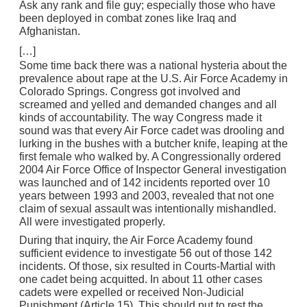
Ask any rank and file guy; especially those who have
been deployed in combat zones like Iraq and
Afghanistan.
[…]
Some time back there was a national hysteria about the
prevalence about rape at the U.S. Air Force Academy in
Colorado Springs. Congress got involved and
screamed and yelled and demanded changes and all
kinds of accountability. The way Congress made it
sound was that every Air Force cadet was drooling and
lurking in the bushes with a butcher knife, leaping at the
first female who walked by. A Congressionally ordered
2004 Air Force Office of Inspector General investigation
was launched and of 142 incidents reported over 10
years between 1993 and 2003, revealed that not one
claim of sexual assault was intentionally mishandled.
All were investigated properly.
During that inquiry, the Air Force Academy found
sufficient evidence to investigate 56 out of those 142
incidents. Of those, six resulted in Courts-Martial with
one cadet being acquitted. In about 11 other cases
cadets were expelled or received Non-Judicial
Punishment (Article 15). This should put to rest the