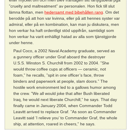
”cruelty and maltreatment” av personalen. Hon fick till slut
lämna flottan, men
hedersamt med bibehållen rang
. Om det
berodde på att hon var kvinna, eller på att hennes syster var
admiral, eller på en kombination, kan man ju diskutera, men
hon verkar ha haft ordentligt stöd uppifrån, samtidigt som
hon verkar ha varit enhälligt hatad av alla som tjänstgjorde
under henne.
Paul Coco, a 2002 Naval Academy graduate, served as
a gunnery officer under Graf aboard the destroyer
U.S.S. Winston S. Churchill from 2002 to 2004. ”She
would throw coffee cups at officers — ceramic, not
foam,” he recalls, ”spit in one officer’s face, throw
binders and paperwork at people, slam doors.” The
hostile work environment led to a gallows humor among
the crew. ”We all would joke that after Bush liberated
Iraq, he would next liberate Churchill,” he says. That day
finally came in January 2004, when Commander Todd
Leavitt arrived to replace Graf. ”As soon as Commander
Leavitt said ’I relieve you’ to Commander Graf, the whole
ship, at attention, roared in cheers,” he says.